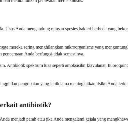
sar dan membutuhkan perawatan medis khusus.
da. Usus Anda mengandung ratusan spesies bakteri berbeda yang beke
ehingga mereka sering menghilangkan mikroorganisme yang menguntungk
m pencernaan Anda berfungsi tidak semestinya.
in. Antibiotik spektrum luas seperti amoksisilin-klavulanat, fluoroq
h tinggi dan pengobatan yang lebih lama meningkatkan risiko Anda terk
rkait antibiotik?
Anda menjadi parah atau jika Anda mengalami gejala yang mengkhawat