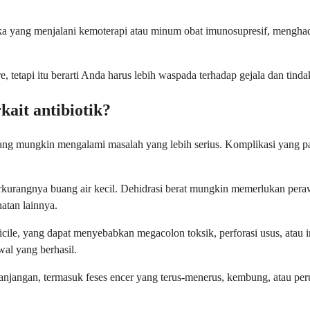
ka yang menjalani kemoterapi atau minum obat imunosupresif, mengha
e, tetapi itu berarti Anda harus lebih waspada terhadap gejala dan tin
ait antibiotik?
ng mungkin mengalami masalah yang lebih serius. Komplikasi yang pali
rkurangnya buang air kecil. Dehidrasi berat mungkin memerlukan pera
atan lainnya.
 difficile, yang dapat menyebabkan megacolon toksik, perforasi usus, a
al yang berhasil.
angan, termasuk feses encer yang terus-menerus, kembung, atau peru