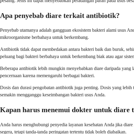
pesaing. Jenis ini dapat menyebabkan peradangan parah pada usus be
Apa penyebab diare terkait antibiotik?
Penyebab utamanya adalah gangguan ekosistem bakteri alami usus An
mikroorganisme berbahaya untuk berkembang.
Antibiotik tidak dapat membedakan antara bakteri baik dan buruk, s
peluang bagi bakteri berbahaya untuk berkembang biak atau agar siste
Beberapa antibiotik lebih mungkin menyebabkan diare daripada yang la
pencernaan karena memengaruhi berbagai bakteri.
Dosis dan durasi pengobatan antibiotik juga penting. Dosis yang lebi
semakin mengganggu keseimbangan bakteri usus Anda.
Kapan harus menemui dokter untuk diare te
Anda harus menghubungi penyedia layanan kesehatan Anda jika diare 
segera, tetapi tanda-tanda peringatan tertentu tidak boleh diabaikan.