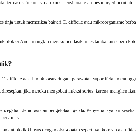
, termasuk frekuensi dan konsistensi buang air besar, nyeri perut, d
s tinja untuk memeriksa bakteri C. difficile atau mikroorganisme ber
mbaik, dokter Anda mungkin merekomendasikan tes tambahan seperti ko
tik?
C. difficile ada. Untuk kasus ringan, perawatan suportif dan menunggu
diresepkan jika mereka mengobati infeksi serius, karena menghentik
a pencegahan dehidrasi dan pengelolaan gejala. Penyedia layanan kes
bervariasi.
tan antibiotik khusus dengan obat-obatan seperti vankomisin atau fidak