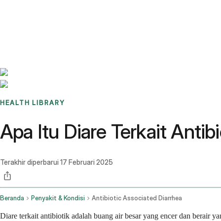
Benchmarks
Stories
FAQ
Sign up / Log in
HEALTH LIBRARY
Apa Itu Diare Terkait Anti
Terakhir diperbarui
17 Februari 2025
Beranda
Penyakit & Kondisi
Antibiotic Associated Diarrhea
Diare terkait antibiotik adalah buang air besar yang encer dan berair