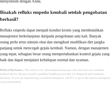
menyeluruh dengan Anda.
Bisakah refluks empedu kembali setelah pengobatan
berhasil?
Refluks empedu dapat menjadi kondisi kronis yang membutuhkan
manajemen berkelanjutan daripada pengobatan satu kali. Banyak
orang perlu terus minum obat dan mengikuti modifikasi diet jangka
panjang untuk mencegah gejala kembali. Namun, dengan manajemen
yang tepat, sebagian besar orang mempertahankan kontrol gejala yang
baik dan dapat menjalani kehidupan normal dan nyaman.
Medical Disclaimer:
This article is for informational purposes only and does not constitute
medical advice. Always consult a qualified healthcare provider for diagnosis and treatment
decisions. If you are experiencing a medical emergency, call 911 or go to the nearest emergency
room immediately.