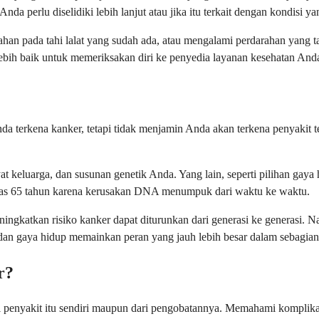
perlu diselidiki lebih lanjut atau jika itu terkait dengan kondisi ya
n pada tahi lalat yang sudah ada, atau mengalami perdarahan yang ta
 lebih baik untuk memeriksakan diri ke penyedia layanan kesehatan Anda
da terkena kanker, tetapi tidak menjamin Anda akan terkena penyakit
at keluarga, dan susunan genetik Anda. Yang lain, seperti pilihan gaya
di atas 65 tahun karena kerusakan DNA menumpuk dari waktu ke waktu.
ingkatkan risiko kanker dapat diturunkan dari generasi ke generasi. 
dan gaya hidup memainkan peran yang jauh lebih besar dalam sebagian 
r?
i penyakit itu sendiri maupun dari pengobatannya. Memahami komplik