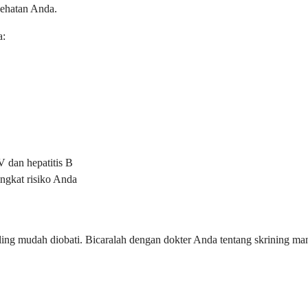
sehatan Anda.
a:
V dan hepatitis B
ingkat risiko Anda
 paling mudah diobati. Bicaralah dengan dokter Anda tentang skrining m