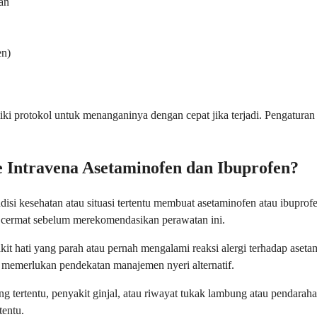
an
en)
liki protokol untuk menanganinya dengan cepat jika terjadi. Pengatur
 Intravena Asetaminofen dan Ibuprofen?
si kesehatan atau situasi tertentu membuat asetaminofen atau ibupro
 cermat sebelum merekomendasikan perawatan ini.
t hati yang parah atau pernah mengalami reaksi alergi terhadap asetam
 memerlukan pendekatan manajemen nyeri alternatif.
ng tertentu, penyakit ginjal, atau riwayat tukak lambung atau pendara
tentu.