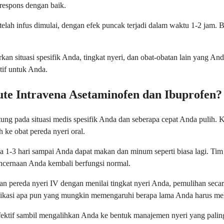
espons dengan baik.
ah infus dimulai, dengan efek puncak terjadi dalam waktu 1-2 jam. B
n situasi spesifik Anda, tingkat nyeri, dan obat-obatan lain yang An
tif untuk Anda.
e Intravena Asetaminofen dan Ibuprofen?
ung pada situasi medis spesifik Anda dan seberapa cepat Anda pulih.
 ke obat pereda nyeri oral.
ma 1-3 hari sampai Anda dapat makan dan minum seperti biasa lagi. T
ncernaan Anda kembali berfungsi normal.
 pereda nyeri IV dengan menilai tingkat nyeri Anda, pemulihan sec
ikasi apa pun yang mungkin memengaruhi berapa lama Anda harus mel
fektif sambil mengalihkan Anda ke bentuk manajemen nyeri yang pali