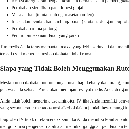
Reaksi alergi parah dengan kesulitan bernapas atau pembengkak
Perubahan signifikan pada fungsi ginjal
Masalah hati (terutama dengan asetaminofen)
Iritasi atau pendarahan lambung parah (terutama dengan ibuprof
Perubahan irama jantung
Penurunan tekanan darah yang parah
Tim medis Anda terus memantau reaksi yang lebih serius ini dan memi
tersedia saat mengonsumsi obat-obatan ini di rumah.
Siapa yang Tidak Boleh Menggunakan Rute
Meskipun obat-obatan ini umumnya aman bagi kebanyakan orang, kondi
perawatan kesehatan Anda akan meninjau riwayat medis Anda dengan
Anda tidak boleh menerima asetaminofen IV jika Anda memiliki penyaki
yang secara teratur mengonsumsi alkohol dalam jumlah besar mungkin
Ibuprofen IV tidak direkomendasikan jika Anda memiliki kondisi jantu
mengonsumsi pengencer darah atau memiliki gangguan pendarahan ter