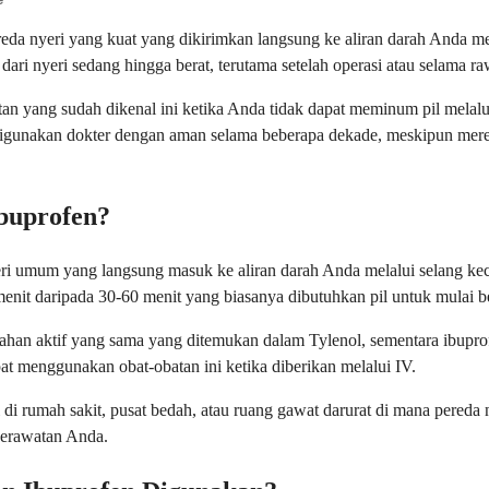
eda nyeri yang kuat yang dikirimkan langsung ke aliran darah Anda mel
ari nyeri sedang hingga berat, terutama setelah operasi atau selama raw
n yang sudah dikenal ini ketika Anda tidak dapat meminum pil melal
ah digunakan dokter dengan aman selama beberapa dekade, meskipun me
Ibuprofen?
nyeri umum yang langsung masuk ke aliran darah Anda melalui selang k
it daripada 30-60 menit yang biasanya dibutuhkan pil untuk mulai be
 bahan aktif yang sama yang ditemukan dalam Tylenol, sementara ibup
t menggunakan obat-obatan ini ketika diberikan melalui IV.
i rumah sakit, pusat bedah, atau ruang gawat darurat di mana pereda 
perawatan Anda.