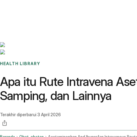
Benchmarks
Stories
FAQ
Sign up / Log in
HEALTH LIBRARY
Apa itu Rute Intravena As
Samping, dan Lainnya
Terakhir diperbarui
3 April 2026
Beranda
Obat-obatan
Acetaminophen And Ibuprofen Intravenous Rout