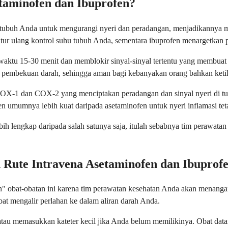
taminofen dan Ibuprofen?
 tubuh Anda untuk mengurangi nyeri dan peradangan, menjadikannya mi
r ulang kontrol suhu tubuh Anda, sementara ibuprofen menargetkan 
waktu 15-30 menit dan memblokir sinyal-sinyal tertentu yang membuat 
 pembekuan darah, sehingga aman bagi kebanyakan orang bahkan ketik
COX-1 dan COX-2 yang menciptakan peradangan dan sinyal nyeri di tub
fen umumnya lebih kuat daripada asetaminofen untuk nyeri inflamasi te
ebih lengkap daripada salah satunya saja, itulah sebabnya tim peraw
Rute Intravena Asetaminofen dan Ibuprof
" obat-obatan ini karena tim perawatan kesehatan Anda akan menanga
at mengalir perlahan ke dalam aliran darah Anda.
tau memasukkan kateter kecil jika Anda belum memilikinya. Obat datan