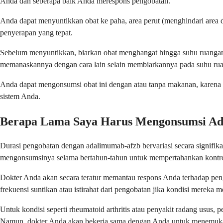
Anda dan seberapa baik Anda merespons pengobatan.
Anda dapat menyuntikkan obat ke paha, area perut (menghindari area di
penyerapan yang tepat.
Sebelum menyuntikkan, biarkan obat menghangat hingga suhu ruangan 
memanaskannya dengan cara lain selain membiarkannya pada suhu ru
Anda dapat mengonsumsi obat ini dengan atau tanpa makanan, karena 
sistem Anda.
Berapa Lama Saya Harus Mengonsumsi Ad
Durasi pengobatan dengan adalimumab-afzb bervariasi secara signifik
mengonsumsinya selama bertahun-tahun untuk mempertahankan kontrol
Dokter Anda akan secara teratur memantau respons Anda terhadap pen
frekuensi suntikan atau istirahat dari pengobatan jika kondisi mereka 
Untuk kondisi seperti rheumatoid arthritis atau penyakit radang usus,
Namun, dokter Anda akan bekerja sama dengan Anda untuk menemukan 