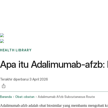
Benchmarks
Stories
FAQ
Sign up / Log in
HEALTH LIBRARY
Apa itu Adalimumab-afzb: 
Terakhir diperbarui
3 April 2026
Beranda
Obat-obatan
Adalimumab Afzb Subcutaneous Route
Adalimumab-afzb adalah obat biosimilar yang membantu mengobati kon