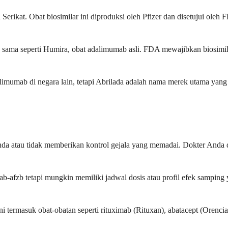
ikat. Obat biosimilar ini diproduksi oleh Pfizer dan disetujui oleh F
ng sama seperti Humira, obat adalimumab asli. FDA mewajibkan biosim
imumab di negara lain, tetapi Abrilada adalah nama merek utama yan
Anda atau tidak memberikan kontrol gejala yang memadai. Dokter Anda 
fzb tetapi mungkin memiliki jadwal dosis atau profil efek samping ya
i termasuk obat-obatan seperti rituximab (Rituxan), abatacept (Orenci