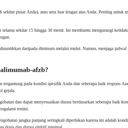
 sekitar pusar Anda), atau area luar lengan atas Anda. Penting untuk 
selama sekitar 15 hingga 30 menit. Ini membantu mengurangi ketidak
angan.
disuntikkan daripada diminum melalui mulut. Namun, menjaga jadwal 
alimumab-afzb?
an tergantung pada kondisi spesifik Anda dan seberapa baik respons A
 gejala.
gobatan dan dapat menyesuaikan durasi berdasarkan seberapa baik kon
mengalami remisi.
 pengobatan jangka panjang seringkali diperlukan karena ini adalah kon
dosis dan durasi efektif minimal.