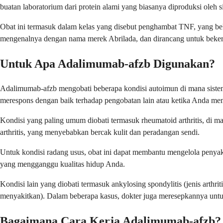
buatan laboratorium dari protein alami yang biasanya diproduksi oleh
Obat ini termasuk dalam kelas yang disebut penghambat TNF, yang bek
mengenalnya dengan nama merek Abrilada, dan dirancang untuk beker
Untuk Apa Adalimumab-afzb Digunakan?
Adalimumab-afzb mengobati beberapa kondisi autoimun di mana siste
merespons dengan baik terhadap pengobatan lain atau ketika Anda me
Kondisi yang paling umum diobati termasuk rheumatoid arthritis, di ma
arthritis, yang menyebabkan bercak kulit dan peradangan sendi.
Untuk kondisi radang usus, obat ini dapat membantu mengelola penyaki
yang mengganggu kualitas hidup Anda.
Kondisi lain yang diobati termasuk ankylosing spondylitis (jenis arthrit
menyakitkan). Dalam beberapa kasus, dokter juga meresepkannya untuk 
Bagaimana Cara Kerja Adalimumab-afzb?