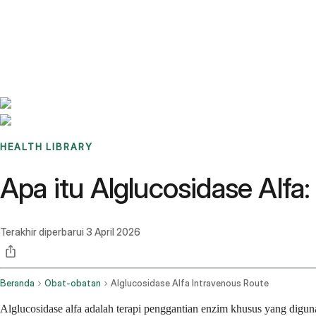
Benchmarks
Stories
FAQ
Sign up / Log in
HEALTH LIBRARY
Apa itu Alglucosidase Alfa
Terakhir diperbarui
3 April 2026
Beranda
Obat-obatan
Alglucosidase Alfa Intravenous Route
Alglucosidase alfa adalah terapi penggantian enzim khusus yang digu