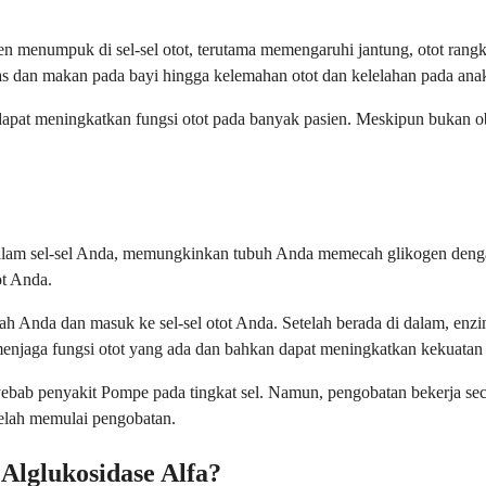
 menumpuk di sel-sel otot, terutama memengaruhi jantung, otot rangka
pas dan makan pada bayi hingga kelemahan otot dan kelelahan pada an
at meningkatkan fungsi otot pada banyak pasien. Meskipun bukan obat
?
dalam sel-sel Anda, memungkinkan tubuh Anda memecah glikogen denga
ot Anda.
arah Anda dan masuk ke sel-sel otot Anda. Setelah berada di dalam, e
jaga fungsi otot yang ada dan bahkan dapat meningkatkan kekuatan 
yebab penyakit Pompe pada tingkat sel. Namun, pengobatan bekerja sec
telah memulai pengobatan.
lglukosidase Alfa?