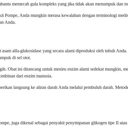
mbantu memecah gula kompleks yang jika tidak akan menumpuk dan me
yakit Pompe, Anda mungkin merasa kewalahan dengan terminologi medis
tan Anda.
t asam alfa-glukosidase yang secara alami diproduksi oleh tubuh Anda. 
puk di sel otot.
nggih. Obat ini dirancang untuk meniru enzim alami sedekat mungkin
ombinan dari enzim manusia.
diberikan langsung ke aliran darah Anda melalui pembuluh darah. Met
ompe, juga dikenal sebagai penyakit penyimpanan glikogen tipe II atau