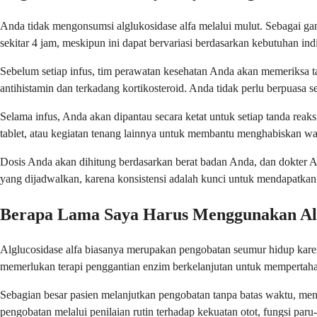
Anda tidak mengonsumsi alglukosidase alfa melalui mulut. Sebagai ga
sekitar 4 jam, meskipun ini dapat bervariasi berdasarkan kebutuhan in
Sebelum setiap infus, tim perawatan kesehatan Anda akan memeriksa t
antihistamin dan terkadang kortikosteroid. Anda tidak perlu berpuasa 
Selama infus, Anda akan dipantau secara ketat untuk setiap tanda reak
tablet, atau kegiatan tenang lainnya untuk membantu menghabiskan w
Dosis Anda akan dihitung berdasarkan berat badan Anda, dan dokter 
yang dijadwalkan, karena konsistensi adalah kunci untuk mendapatkan has
Berapa Lama Saya Harus Menggunakan Alg
Alglucosidase alfa biasanya merupakan pengobatan seumur hidup kare
memerlukan terapi penggantian enzim berkelanjutan untuk mempertah
Sebagian besar pasien melanjutkan pengobatan tanpa batas waktu, me
pengobatan melalui penilaian rutin terhadap kekuatan otot, fungsi paru