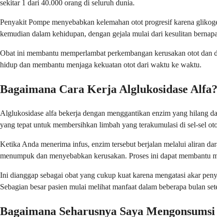
sekitar 1 dari 40.000 orang di seluruh dunia.
Penyakit Pompe menyebabkan kelemahan otot progresif karena glikogen
kemudian dalam kehidupan, dengan gejala mulai dari kesulitan berna
Obat ini membantu memperlambat perkembangan kerusakan otot dan dap
hidup dan membantu menjaga kekuatan otot dari waktu ke waktu.
Bagaimana Cara Kerja Alglukosidase Alfa
Alglukosidase alfa bekerja dengan menggantikan enzim yang hilang 
yang tepat untuk membersihkan limbah yang terakumulasi di sel-sel ot
Ketika Anda menerima infus, enzim tersebut berjalan melalui aliran d
menumpuk dan menyebabkan kerusakan. Proses ini dapat membantu men
Ini dianggap sebagai obat yang cukup kuat karena mengatasi akar pen
Sebagian besar pasien mulai melihat manfaat dalam beberapa bulan se
Bagaimana Seharusnya Saya Mengonsumsi A