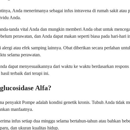
ntinya, Anda menerimanya sebagai infus intravena di rumah sakit atau
dividu Anda.
anda-tanda vital Anda dan mungkin memberi Anda obat untuk mencegah 
sebelum perawatan, dan Anda dapat makan seperti biasa pada hari-hari i
si alergi atau efek samping lainnya. Obat diberikan secara perlahan un
aktu selama perawatan.
Anda dapat menyesuaikannya dari waktu ke waktu berdasarkan respons 
il terbaik dari terapi ini.
lucosidase Alfa?
na penyakit Pompe adalah kondisi genetik kronis. Tubuh Anda tidak m
ankan manfaatnya.
nerima infus setiap dua minggu selama bertahun-tahun atau bahkan b
-paru, dan ukuran kualitas hidup.