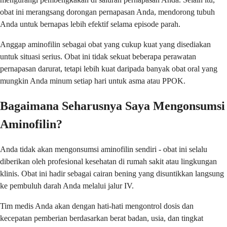
obat ini merangsang dorongan pernapasan Anda, mendorong tubuh
Anda untuk bernapas lebih efektif selama episode parah.
Anggap aminofilin sebagai obat yang cukup kuat yang disediakan
untuk situasi serius. Obat ini tidak sekuat beberapa perawatan
pernapasan darurat, tetapi lebih kuat daripada banyak obat oral yang
mungkin Anda minum setiap hari untuk asma atau PPOK.
Bagaimana Seharusnya Saya Mengonsumsi
Aminofilin?
Anda tidak akan mengonsumsi aminofilin sendiri - obat ini selalu
diberikan oleh profesional kesehatan di rumah sakit atau lingkungan
klinis. Obat ini hadir sebagai cairan bening yang disuntikkan langsung
ke pembuluh darah Anda melalui jalur IV.
Tim medis Anda akan dengan hati-hati mengontrol dosis dan
kecepatan pemberian berdasarkan berat badan, usia, dan tingkat