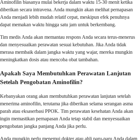
Aminofilin biasanya mulai bekerja dalam waktu 15-30 menit ketika
diberikan secara intravena. Anda mungkin akan melihat pernapasan
Anda menjadi lebih mudah relatif cepat, meskipun efek penuhnya
dapat memakan waktu hingga satu jam untuk berkembang.
Tim medis Anda akan memantau respons Anda secara terus-menerus
dan menyesuaikan perawatan sesuai kebutuhan. Jika Anda tidak
merasa membaik dalam jangka waktu yang wajar, mereka mungkin
meningkatkan dosis atau mencoba obat tambahan.
Apakah Saya Membutuhkan Perawatan Lanjutan
Setelah Pengobatan Aminofilin?
Kebanyakan orang akan membutuhkan perawatan lanjutan setelah
menerima aminofilin, terutama jika diberikan selama serangan asma
parah atau eksaserbasi PPOK. Tim perawatan kesehatan Anda akan
ingin memastikan pernapasan Anda tetap stabil dan menyesuaikan
pengobatan jangka panjang Anda jika perlu.
Anda mungkin perlu menemui dokter atau ahli paru-paru Anda dalam