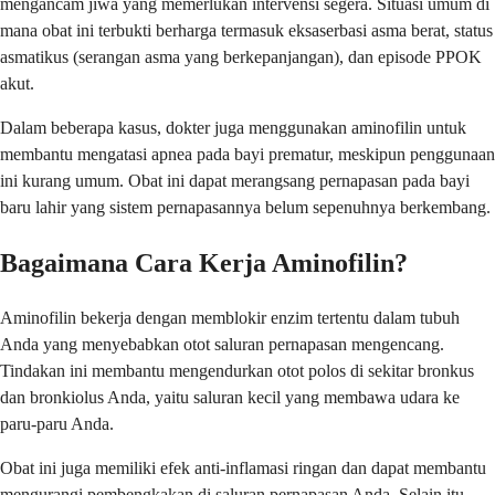
mengancam jiwa yang memerlukan intervensi segera. Situasi umum di
mana obat ini terbukti berharga termasuk eksaserbasi asma berat, status
asmatikus (serangan asma yang berkepanjangan), dan episode PPOK
akut.
Dalam beberapa kasus, dokter juga menggunakan aminofilin untuk
membantu mengatasi apnea pada bayi prematur, meskipun penggunaan
ini kurang umum. Obat ini dapat merangsang pernapasan pada bayi
baru lahir yang sistem pernapasannya belum sepenuhnya berkembang.
Bagaimana Cara Kerja Aminofilin?
Aminofilin bekerja dengan memblokir enzim tertentu dalam tubuh
Anda yang menyebabkan otot saluran pernapasan mengencang.
Tindakan ini membantu mengendurkan otot polos di sekitar bronkus
dan bronkiolus Anda, yaitu saluran kecil yang membawa udara ke
paru-paru Anda.
Obat ini juga memiliki efek anti-inflamasi ringan dan dapat membantu
mengurangi pembengkakan di saluran pernapasan Anda. Selain itu,