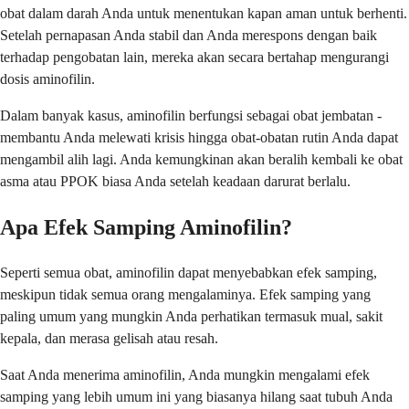
obat dalam darah Anda untuk menentukan kapan aman untuk berhenti.
Setelah pernapasan Anda stabil dan Anda merespons dengan baik
terhadap pengobatan lain, mereka akan secara bertahap mengurangi
dosis aminofilin.
Dalam banyak kasus, aminofilin berfungsi sebagai obat jembatan -
membantu Anda melewati krisis hingga obat-obatan rutin Anda dapat
mengambil alih lagi. Anda kemungkinan akan beralih kembali ke obat
asma atau PPOK biasa Anda setelah keadaan darurat berlalu.
Apa Efek Samping Aminofilin?
Seperti semua obat, aminofilin dapat menyebabkan efek samping,
meskipun tidak semua orang mengalaminya. Efek samping yang
paling umum yang mungkin Anda perhatikan termasuk mual, sakit
kepala, dan merasa gelisah atau resah.
Saat Anda menerima aminofilin, Anda mungkin mengalami efek
samping yang lebih umum ini yang biasanya hilang saat tubuh Anda