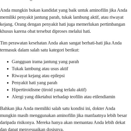
Anda mungkin bukan kandidat yang baik untuk aminofilin jika Anda
memiliki penyakit jantung parah, tukak lambung aktif, atau riwayat
kejang. Orang dengan penyakit hati juga memerlukan pertimbangan
khusus karena obat tersebut diproses melalui hati.
Tim perawatan kesehatan Anda akan sangat berhati-hati jika Anda
termasuk dalam salah satu kategori berikut:
Gangguan irama jantung yang parah
Tukak lambung atau usus aktif
Riwayat kejang atau epilepsi
Penyakit hati yang parah
Hipertiroidisme (tiroid yang terlalu aktif)
Alergi yang diketahui terhadap teofilin atau etilendiamin
Bahkan jika Anda memiliki salah satu kondisi ini, dokter Anda
mungkin masih menggunakan aminofilin jika manfaatnya lebih besar
daripada risikonya. Mereka hanya akan memantau Anda lebih dekat
dan dapat menyesuaikan dosisnya.