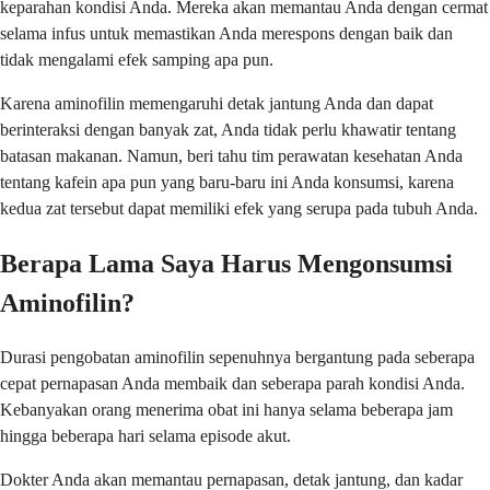
keparahan kondisi Anda. Mereka akan memantau Anda dengan cermat
selama infus untuk memastikan Anda merespons dengan baik dan
tidak mengalami efek samping apa pun.
Karena aminofilin memengaruhi detak jantung Anda dan dapat
berinteraksi dengan banyak zat, Anda tidak perlu khawatir tentang
batasan makanan. Namun, beri tahu tim perawatan kesehatan Anda
tentang kafein apa pun yang baru-baru ini Anda konsumsi, karena
kedua zat tersebut dapat memiliki efek yang serupa pada tubuh Anda.
Berapa Lama Saya Harus Mengonsumsi
Aminofilin?
Durasi pengobatan aminofilin sepenuhnya bergantung pada seberapa
cepat pernapasan Anda membaik dan seberapa parah kondisi Anda.
Kebanyakan orang menerima obat ini hanya selama beberapa jam
hingga beberapa hari selama episode akut.
Dokter Anda akan memantau pernapasan, detak jantung, dan kadar