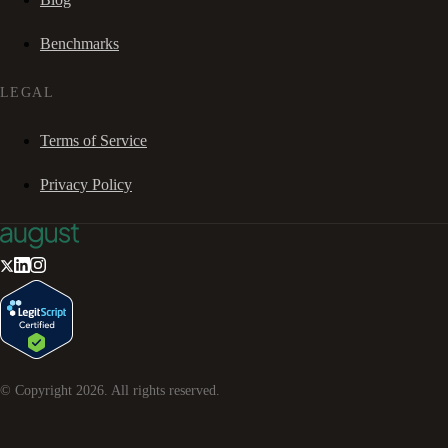
Benchmarks
LEGAL
Terms of Service
Privacy Policy
© Copyright
2026
. All rights reserved.