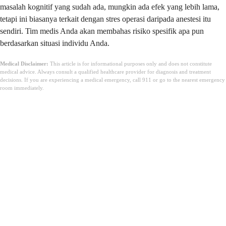
masalah kognitif yang sudah ada, mungkin ada efek yang lebih lama,
tetapi ini biasanya terkait dengan stres operasi daripada anestesi itu
sendiri. Tim medis Anda akan membahas risiko spesifik apa pun
berdasarkan situasi individu Anda.
Medical Disclaimer:
This article is for informational purposes only and does not constitute
medical advice. Always consult a qualified healthcare provider for diagnosis and treatment
decisions. If you are experiencing a medical emergency, call 911 or go to the nearest emergency
room immediately.