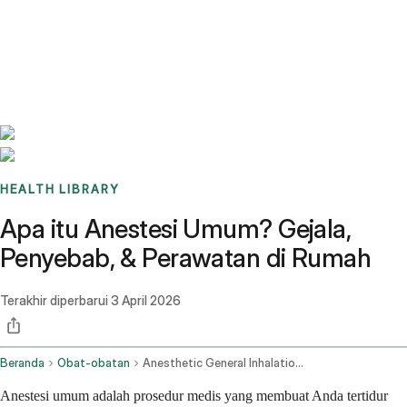
Benchmarks
Stories
FAQ
Sign up / Log in
HEALTH LIBRARY
Apa itu Anestesi Umum? Gejala,
Penyebab, & Perawatan di Rumah
Terakhir diperbarui
3 April 2026
Beranda
Obat-obatan
Anesthetic General Inhalation Route Parenteral Route Rectal Route
Anestesi umum adalah prosedur medis yang membuat Anda tertidur