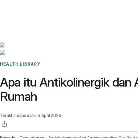
Benchmarks
Stories
FAQ
Sign up / Log in
HEALTH LIBRARY
Apa itu Antikolinergik dan
Rumah
Terakhir diperbarui
3 April 2026
Beranda
Obat-obatan
Anticholin