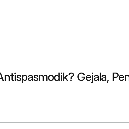
 Antispasmodik? Gejala, Pe
ergics And Antispasmodics Oral Route Parenteral Route Rectal Route Transdermal Route