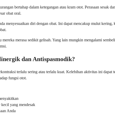
gurangan bertahap dalam ketegangan atau kram otot. Perasaan sesak dan
ar obat oral.
enyesuaikan diri dengan obat. Ini dapat mencakup mulut kering, kantu
bat.
mereka merasa sedikit gelisah. Yang lain mungkin mengalami sembelit a
msi.
inergik dan Antispasmodik?
traksi terlalu sering atau terlalu kuat. Kelebihan aktivitas ini dapat
dap fungsi otot.
menyakitkan
r kecil yang mendesak
naan Anda