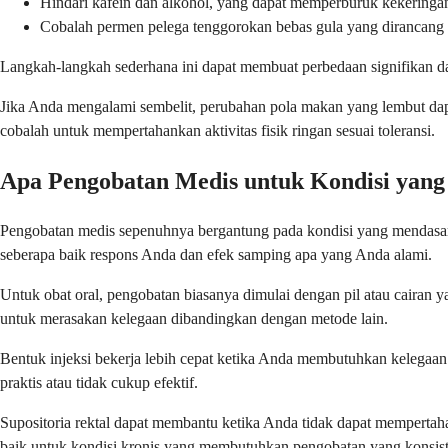
Hindari kafein dan alkohol, yang dapat memperburuk kekeringa
Cobalah permen pelega tenggorokan bebas gula yang dirancang 
Langkah-langkah sederhana ini dapat membuat perbedaan signifikan
Jika Anda mengalami sembelit, perubahan pola makan yang lembut dapa
cobalah untuk mempertahankan aktivitas fisik ringan sesuai toleransi.
Apa Pengobatan Medis untuk Kondisi yan
Pengobatan medis sepenuhnya bergantung pada kondisi yang mendasari
seberapa baik respons Anda dan efek samping apa yang Anda alami.
Untuk obat oral, pengobatan biasanya dimulai dengan pil atau cairan
untuk merasakan kelegaan dibandingkan dengan metode lain.
Bentuk injeksi bekerja lebih cepat ketika Anda membutuhkan kelegaan 
praktis atau tidak cukup efektif.
Supositoria rektal dapat membantu ketika Anda tidak dapat mempertaha
baik untuk kondisi kronis yang membutuhkan pengobatan yang konsist