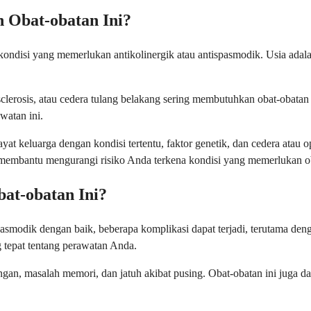
 Obat-obatan Ini?
isi yang memerlukan antikolinergik atau antispasmodik. Usia adalah fa
 sclerosis, atau cedera tulang belakang sering membutuhkan obat-obat
atan ini.
ayat keluarga dengan kondisi tertentu, faktor genetik, dan cedera ata
at membantu mengurangi risiko Anda terkena kondisi yang memerlukan ob
at-obatan Ini?
asmodik dengan baik, beberapa komplikasi dapat terjadi, terutama den
tepat tentang perawatan Anda.
ungan, masalah memori, dan jatuh akibat pusing. Obat-obatan ini juga 