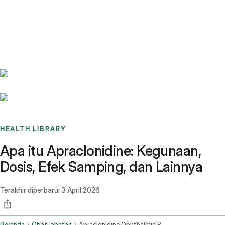
Benchmarks
Stories
FAQ
Sign up / Log in
HEALTH LIBRARY
Apa itu Apraclonidine: Kegunaan,
Dosis, Efek Samping, dan Lainnya
Terakhir diperbarui
3 April 2026
Beranda
Obat-obatan
Apraclonidine Ophthalmic Route