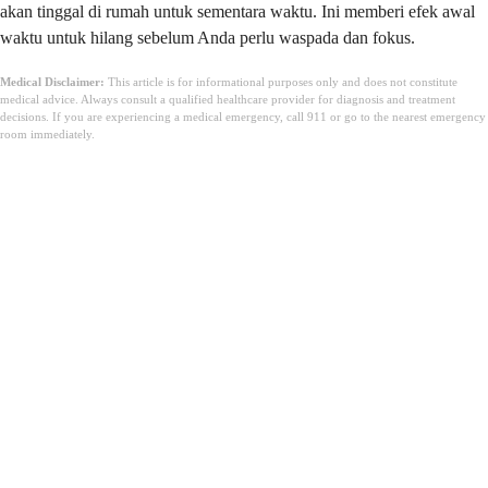
akan tinggal di rumah untuk sementara waktu. Ini memberi efek awal
waktu untuk hilang sebelum Anda perlu waspada dan fokus.
Medical Disclaimer:
This article is for informational purposes only and does not constitute
medical advice. Always consult a qualified healthcare provider for diagnosis and treatment
decisions. If you are experiencing a medical emergency, call 911 or go to the nearest emergency
room immediately.