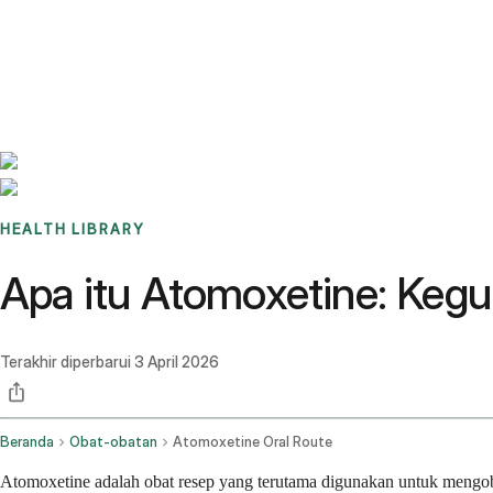
Benchmarks
Stories
FAQ
Sign up / Log in
HEALTH LIBRARY
Apa itu Atomoxetine: Kegu
Terakhir diperbarui
3 April 2026
Beranda
Obat-obatan
Atomoxetine Oral Route
Atomoxetine adalah obat resep yang terutama digunakan untuk mengoba