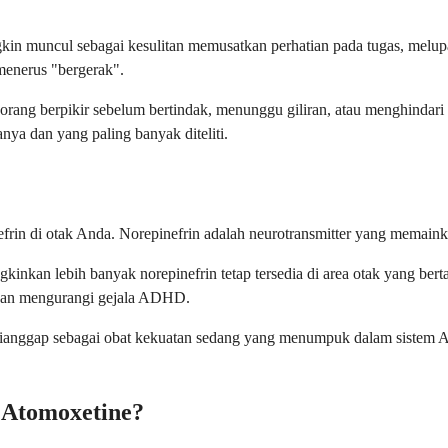
in muncul sebagai kesulitan memusatkan perhatian pada tugas, melupa
-menerus "bergerak".
 orang berpikir sebelum bertindak, menunggu giliran, atau menghindar
nya dan yang paling banyak diteliti.
in di otak Anda. Norepinefrin adalah neurotransmitter yang memainka
nkan lebih banyak norepinefrin tetap tersedia di area otak yang berta
dan mengurangi gejala ADHD.
ne dianggap sebagai obat kekuatan sedang yang menumpuk dalam sistem
 Atomoxetine?