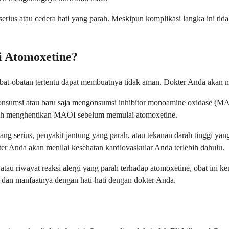
erius atau cedera hati yang parah. Meskipun komplikasi langka ini t
i Atomoxetine?
obat-obatan tertentu dapat membuatnya tidak aman. Dokter Anda akan 
onsumsi atau baru saja mengonsumsi inhibitor monoamine oxidase (MA
elah menghentikan MAOI sebelum memulai atomoxetine.
yang serius, penyakit jantung yang parah, atau tekanan darah tinggi y
ter Anda akan menilai kesehatan kardiovaskular Anda terlebih dahulu.
atau riwayat reaksi alergi yang parah terhadap atomoxetine, obat ini k
o dan manfaatnya dengan hati-hati dengan dokter Anda.