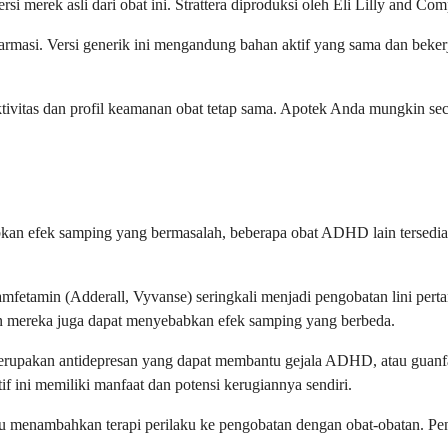
 merek asli dari obat ini. Strattera diproduksi oleh Eli Lilly and Com
farmasi. Versi generik ini mengandung bahan aktif yang sama dan bekerj
ktivitas dan profil keamanan obat tetap sama. Apotek Anda mungkin se
bkan efek samping yang bermasalah, beberapa obat ADHD lain tersedia
u amfetamin (Adderall, Vyvanse) seringkali menjadi pengobatan lini pe
un mereka juga dapat menyebabkan efek samping yang berbeda.
 merupakan antidepresan yang dapat membantu gejala ADHD, atau guanf
f ini memiliki manfaat dan potensi kerugiannya sendiri.
enambahkan terapi perilaku ke pengobatan dengan obat-obatan. Pende