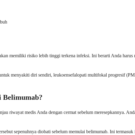
ubuh
memiliki risiko lebih tinggi terkena infeksi. Ini berarti Anda harus
 untuk menyakiti diri sendiri, leukoensefalopati multifokal progresif (
i Belimumab?
njau riwayat medis Anda dengan cermat sebelum meresepkannya. Anda 
.
rsebut sepenuhnya diobati sebelum memulai belimumab. Ini termasuk infe