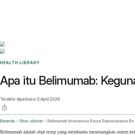
Benchmarks
Stories
FAQ
Sign up / Log in
HEALTH LIBRARY
Apa itu Belimumab: Keguna
Terakhir diperbarui
3 April 2026
Beranda
Obat-obatan
Belimumab Intravenou
Belimumab adalah obat resep yang membantu menenangkan sistem kekeba