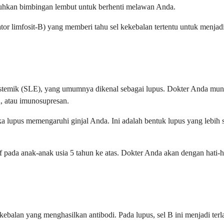
tuhkan bimbingan lembut untuk berhenti melawan Anda.
or limfosit-B) yang memberi tahu sel kekebalan tertentu untuk menjadi
istemik (SLE), yang umumnya dikenal sebagai lupus. Dokter Anda mun
d, atau imunosupresan.
ketika lupus memengaruhi ginjal Anda. Ini adalah bentuk lupus yang leb
if pada anak-anak usia 5 tahun ke atas. Dokter Anda akan dengan hati
alan yang menghasilkan antibodi. Pada lupus, sel B ini menjadi terla