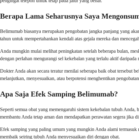
pengingat telepon untuk tetap pada jalur yang benar.
Berapa Lama Seharusnya Saya Mengonsu
Belimumab biasanya merupakan pengobatan jangka panjang yang akan
tahun untuk mempertahankan kendali atas gejala mereka dan menceg
Anda mungkin mulai melihat peningkatan setelah beberapa bulan, mes
dengan perlahan mengurangi sel kekebalan yang terlalu aktif daripad
Dokter Anda akan secara teratur menilai seberapa baik obat tersebut
melanjutkan, menyesuaikan, atau berpotensi menghentikan pengobatan
Apa Saja Efek Samping Belimumab?
Seperti semua obat yang memengaruhi sistem kekebalan tubuh Anda, 
membantu Anda tetap aman dan mendapatkan perawatan segera jika di
Efek samping yang paling umum yang mungkin Anda alami termasuk mual,
membaik seiring tubuh Anda menyesuaikan diri dengan obat.