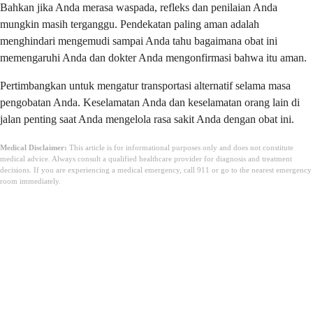
Bahkan jika Anda merasa waspada, refleks dan penilaian Anda
mungkin masih terganggu. Pendekatan paling aman adalah
menghindari mengemudi sampai Anda tahu bagaimana obat ini
memengaruhi Anda dan dokter Anda mengonfirmasi bahwa itu aman.
Pertimbangkan untuk mengatur transportasi alternatif selama masa
pengobatan Anda. Keselamatan Anda dan keselamatan orang lain di
jalan penting saat Anda mengelola rasa sakit Anda dengan obat ini.
Medical Disclaimer:
This article is for informational purposes only and does not constitute
medical advice. Always consult a qualified healthcare provider for diagnosis and treatment
decisions. If you are experiencing a medical emergency, call 911 or go to the nearest emergency
room immediately.