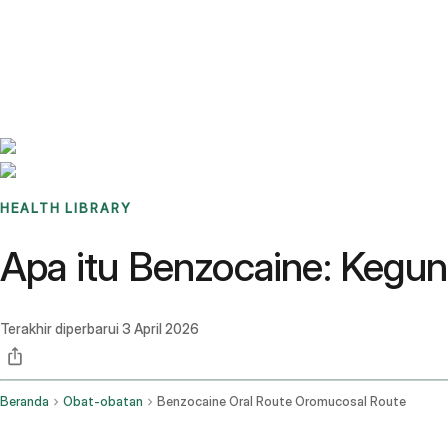
Benchmarks
Stories
FAQ
Sign up / Log in
HEALTH LIBRARY
Apa itu Benzocaine: Kegun
Terakhir diperbarui
3 April 2026
Beranda
Obat-obatan
Benzocaine Oral Route Oromucosal Route