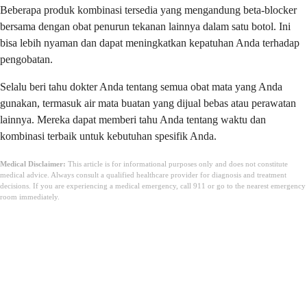
Beberapa produk kombinasi tersedia yang mengandung beta-blocker
bersama dengan obat penurun tekanan lainnya dalam satu botol. Ini
bisa lebih nyaman dan dapat meningkatkan kepatuhan Anda terhadap
pengobatan.
Selalu beri tahu dokter Anda tentang semua obat mata yang Anda
gunakan, termasuk air mata buatan yang dijual bebas atau perawatan
lainnya. Mereka dapat memberi tahu Anda tentang waktu dan
kombinasi terbaik untuk kebutuhan spesifik Anda.
Medical Disclaimer:
This article is for informational purposes only and does not constitute
medical advice. Always consult a qualified healthcare provider for diagnosis and treatment
decisions. If you are experiencing a medical emergency, call 911 or go to the nearest emergency
room immediately.