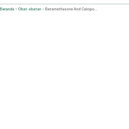
Beranda
Obat-obatan
Betamethasone And Calcipotriene Topical Application Route