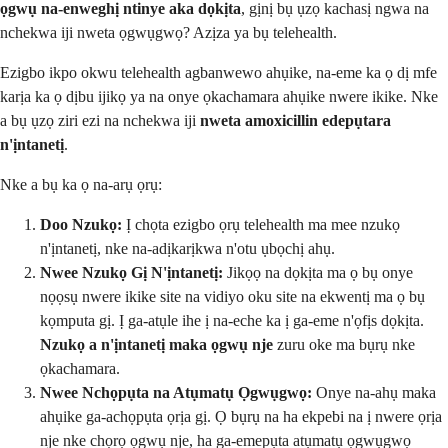
ọgwụ na-enweghị ntinye aka dọkịta
, gịnị bụ ụzọ kachasị ngwa na
nchekwa iji nweta ọgwụgwọ? Azịza ya bụ telehealth.
Ezigbo ikpo okwu telehealth agbanwewo ahụike, na-eme ka ọ dị mfe
karịa ka ọ dịbu ijikọ ya na onye ọkachamara ahụike nwere ikike. Nke
a bụ ụzọ ziri ezi na nchekwa iji
nweta amoxicillin edepụtara
n'ịntanetị
.
Nke a bụ ka ọ na-arụ ọrụ:
Doo Nzukọ:
Ị chọta ezigbo ọrụ telehealth ma mee nzukọ
n'ịntanetị, nke na-adịkarịkwa n'otu ụbọchị ahụ.
Nwee Nzukọ Gị N'ịntanetị:
Jikọọ na dọkịta ma ọ bụ onye
nọọsụ nwere ikike site na vidiyo oku site na ekwentị ma ọ bụ
kọmputa gị. Ị ga-atụle ihe ị na-eche ka ị ga-eme n'ọfịs dọkịta.
Nzukọ a n'ịntanetị maka ọgwụ nje
zuru oke ma bụrụ nke
ọkachamara.
Nwee Nchọpụta na Atụmatụ Ọgwụgwọ:
Onye na-ahụ maka
ahụike ga-achọpụta ọrịa gị. Ọ bụrụ na ha ekpebi na ị nwere ọrịa
nje nke chọrọ ọgwụ nje, ha ga-emepụta atụmatụ ọgwụgwọ