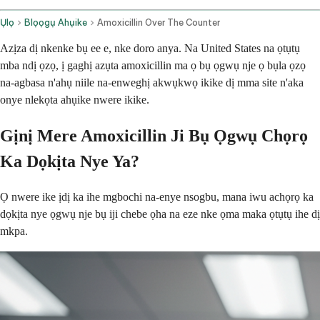
Ụlọ
Blọọgụ Ahụike
Amoxicillin Over The Counter
Azịza dị nkenke bụ ee e, nke doro anya. Na United States na ọtụtụ
mba ndị ọzọ, ị gaghị azụta amoxicillin ma ọ bụ ọgwụ nje ọ bụla ọzọ
na-agbasa n'ahụ niile na-enweghị akwụkwọ ikike dị mma site n'aka
onye nlekọta ahụike nwere ikike.
Gịnị Mere Amoxicillin Ji Bụ Ọgwụ Chọrọ
Ka Dọkịta Nye Ya?
Ọ nwere ike ịdị ka ihe mgbochi na-enye nsogbu, mana iwu achọrọ ka
dọkịta nye ọgwụ nje bụ iji chebe ọha na eze nke ọma maka ọtụtụ ihe dị
mkpa.