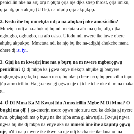
penicillin nke na-arụ ọrụ n'ọtụtụ ọrịa nje dịka strep throat, ọrịa imiku,
ọrịa ntị, ọrịa akụrụ (UTIs), na ụfọdụ ọrịa akpụkpọ.
2. Kedu ihe bụ mmetụta ndị a na-ahụkarị nke amoxicillin?
Mmetụta ndị a na-ahụkarị bụ ndị metụtara afọ ma ọ bụ afọ, dịka
ọgbụgbọ, ọgbụgbọ, na afọ ọsịsọ. Ụfọdụ ndị nwere ike inwe obere
ahụhụ akpụkpọ. Mmetụta ndị ka njọ bụ ihe na-adịghị ahụkebe mana
ohere dị
isi iyi
.
3. Gịnị ka m kwesịrị ime ma ọ bụrụ na m nwere mgbọrọgwụ
penicillin?
Ọ dị mkpa ka ị gwa onye nlekọta ahụike gị banyere
mgbọrọgwụ ọ bụla ị maara ma ọ bụ nke ị chere na ọ bụ penicillin tupu
ịṅụ amoxicillin. Ha ga-enye gị ọgwụ nje dị iche iche nke dị mma maka
gị.
4. Ọ̀ DỊ Mma Ka M Kwụsị Ịṅụ Amoxicillin Mgbe M Dị Mma?
Ọ
bụghị ma ọlị!
Ị ga-emerịrị usoro ọgwụ nje zuru ezu ka dọkịta gị nyere
iwu, ọbụlagodi ma ọ bụrụ na ihe ịrịba ama gị akwụsịla. Ịkwụsị ngwa
ngwa bụ ihe dị mkpa na-enye aka na
mmebi ime ihe akaụntụ ọgwụ
nje
, n'ihi na ọ nwere ike ikwe ka nje ndị kacha sie ike lanahụ ma