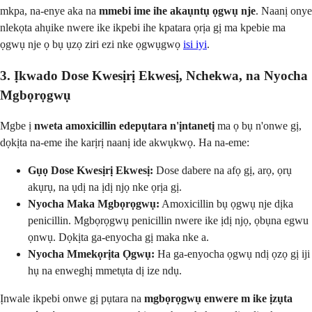
mkpa, na-enye aka na
mmebi ime ihe akaụntụ ọgwụ nje
. Naanị onye
nlekọta ahụike nwere ike ikpebi ihe kpatara ọrịa gị ma kpebie ma
ọgwụ nje ọ bụ ụzọ ziri ezi nke ọgwụgwọ
isi iyi
.
3. Ịkwado Dose Kwesịrị Ekwesị, Nchekwa, na Nyocha
Mgbọrọgwụ
Mgbe ị
nweta amoxicillin edepụtara n'ịntanetị
ma ọ bụ n'onwe gị,
dọkịta na-eme ihe karịrị naanị ide akwụkwọ. Ha na-eme:
Gụọ Dose Kwesịrị Ekwesị:
Dose dabere na afọ gị, arọ, ọrụ
akụrụ, na ụdị na ịdị njọ nke ọrịa gị.
Nyocha Maka Mgbọrọgwụ:
Amoxicillin bụ ọgwụ nje dịka
penicillin. Mgbọrọgwụ penicillin nwere ike ịdị njọ, ọbụna egwu
ọnwụ. Dọkịta ga-enyocha gị maka nke a.
Nyocha Mmekọrịta Ọgwụ:
Ha ga-enyocha ọgwụ ndị ọzọ gị iji
hụ na enweghị mmetụta dị ize ndụ.
Ịnwale ikpebi onwe gị pụtara na
mgbọrọgwụ enwere m ike ịzụta