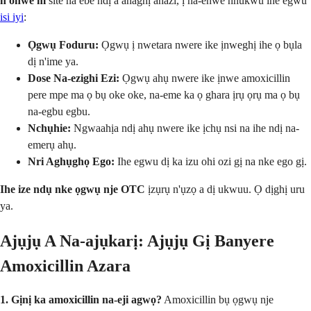
n'onwe m
site na ebe ndị a anaghị ahazi, ị na-enwe nnukwu ihe egwu
isi iyi
:
Ọgwụ Foduru:
Ọgwụ ị nwetara nwere ike ịnweghị ihe ọ bụla
dị n'ime ya.
Dose Na-ezighi Ezi:
Ọgwụ ahụ nwere ike ịnwe amoxicillin
pere mpe ma ọ bụ oke oke, na-eme ka ọ ghara ịrụ ọrụ ma ọ bụ
na-egbu egbu.
Nchụhie:
Ngwaahịa ndị ahụ nwere ike ịchụ nsi na ihe ndị na-
emerụ ahụ.
Nri Aghụghọ Ego:
Ihe egwu dị ka izu ohi ozi gị na nke ego gị.
Ihe ize ndụ nke ọgwụ nje OTC
ịzụrụ n'ụzọ a dị ukwuu. Ọ dịghị uru
ya.
Ajụjụ A Na-ajụkarị: Ajụjụ Gị Banyere
Amoxicillin Azara
1. Gịnị ka amoxicillin na-eji agwọ?
Amoxicillin bụ ọgwụ nje