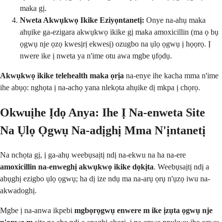
maka gị.
Nweta Akwụkwọ Ikike Eziyọntanetị:
Onye na-ahụ maka
ahụike ga-ezigara akwụkwọ ikike gị maka amoxicillin (ma ọ bụ
ọgwụ nje ọzọ kwesịrị ekwesị) ozugbo na ụlọ ọgwụ ị họọrọ. Ị
nwere ike ị nweta ya n'ime otu awa mgbe ụfọdụ.
Akwụkwọ ikike telehealth maka ọrịa
na-enye ihe kacha mma n'ime
ihe abụọ: nghọta ị na-achọ yana nlekọta ahụike dị mkpa ị chọrọ.
Okwuịhe Ịdọ Anya: Ihe Ị Na-enweta Site
Na Ụlọ Ọgwụ Na-adịghị Mma N'ịntanetị
Na nchọta gị, ị ga-ahụ weebụsaịtị ndị na-ekwu na ha na-ere
amoxicillin na-enweghị akwụkwọ ikike dọkịta
. Weebụsaịtị ndị a
abụghị ezigbo ụlọ ọgwụ; ha dị ize ndụ ma na-arụ ọrụ n'ụzọ iwu na-
akwadoghị.
Mgbe ị na-anwa ikpebi
mgbọrọgwụ enwere m ike ịzụta ọgwụ nje