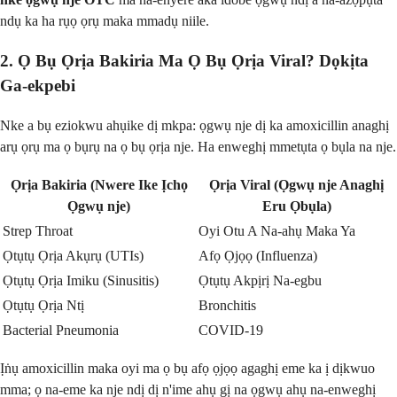
ndụ ka ha rụọ ọrụ maka mmadụ niile.
2. Ọ Bụ Ọrịa Bakiria Ma Ọ Bụ Ọrịa Viral? Dọkịta
Ga-ekpebi
Nke a bụ eziokwu ahụike dị mkpa: ọgwụ nje dị ka amoxicillin anaghị
arụ ọrụ ma ọ bụrụ na ọ bụ ọrịa nje. Ha enweghị mmetụta ọ bụla na nje.
Ọrịa Bakiria (Nwere Ike Ịchọ
Ọrịa Viral (Ọgwụ nje Anaghị
Ọgwụ nje)
Eru Ọbụla)
Strep Throat
Oyi Otu A Na-ahụ Maka Ya
Ọtụtụ Ọrịa Akụrụ (UTIs)
Afọ Ọjọọ (Influenza)
Ọtụtụ Ọrịa Imiku (Sinusitis)
Ọtụtụ Akpịrị Na-egbu
Ọtụtụ Ọrịa Ntị
Bronchitis
Bacterial Pneumonia
COVID-19
Ịṅụ amoxicillin maka oyi ma ọ bụ afọ ọjọọ agaghị eme ka ị dịkwuo
mma; ọ na-eme ka nje ndị dị n'ime ahụ gị na ọgwụ ahụ na-enweghị