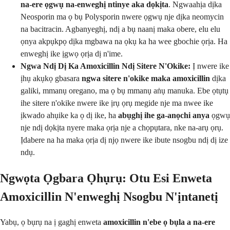
na-ere ọgwụ na-enweghị ntinye aka dọkịta
. Ngwaahịa dịka
Neosporin ma ọ bụ Polysporin nwere ọgwụ nje dịka neomycin
na bacitracin. Agbanyeghị, ndị a bụ naanị maka obere, elu elu
ọnya akpụkpọ dịka mgbawa na ọkụ ka ha wee gbochie ọrịa. Ha
enweghị ike ịgwọ ọrịa dị n'ime.
Ngwa Ndị Dị Ka Amoxicillin Ndị Sitere N'Okike:
Ị nwere ike
ịhụ akụkọ gbasara
ngwa sitere n'okike maka amoxicillin
dịka
galiki, mmanụ oregano, ma ọ bụ mmanụ aṅụ manuka. Ebe ọtụtụ
ihe sitere n'okike nwere ike ịrụ ọrụ megide nje ma nwee ike
ịkwado ahụike ka ọ dị ike, ha
abụghị ihe ga-anọchi anya
ọgwụ
nje ndị dọkịta nyere maka ọrịa nje a chọpụtara, nke na-arụ ọrụ.
Ịdabere na ha maka ọrịa dị njọ nwere ike ibute nsogbu ndị dị ize
ndụ.
Ngwọta Ọgbara Ọhụrụ: Otu Esi Enweta
Amoxicillin N'enweghị Nsogbu N'ịntanetị
Yabụ, ọ bụrụ na ị gaghị enweta
amoxicillin n'ebe ọ bụla a na-ere