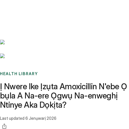
Benchmarks
Stories
FAQ
Sign up / Log in
HEALTH LIBRARY
Ị Nwere Ike Ịzụta Amoxicillin N'ebe Ọ
bụla A Na-ere Ọgwụ Na-enweghị
Ntinye Aka Dọkịta?
Last updated
6 Jenụwarị 2026