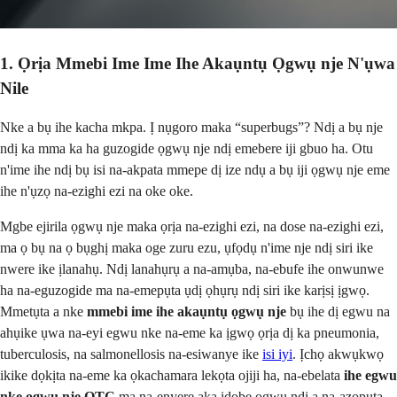
1. Ọrịa Mmebi Ime Ime Ihe Akaụntụ Ọgwụ nje N'ụwa
Nile
Nke a bụ ihe kacha mkpa. Ị nụgoro maka “superbugs”? Ndị a bụ nje
ndị ka mma ka ha guzogide ọgwụ nje ndị emebere iji gbuo ha. Otu
n'ime ihe ndị bụ isi na-akpata mmepe dị ize ndụ a bụ iji ọgwụ nje eme
ihe n'ụzọ na-ezighi ezi na oke oke.
Mgbe ejirila ọgwụ nje maka ọrịa na-ezighi ezi, na dose na-ezighi ezi,
ma ọ bụ na ọ bụghị maka oge zuru ezu, ụfọdụ n'ime nje ndị siri ike
nwere ike ịlanahụ. Ndị lanahụrụ a na-amụba, na-ebufe ihe onwunwe
ha na-eguzogide ma na-emepụta ụdị ọhụrụ ndị siri ike karịsị ịgwọ.
Mmetụta a nke
mmebi ime ihe akaụntụ ọgwụ nje
bụ ihe dị egwu na
ahụike ụwa na-eyi egwu nke na-eme ka ịgwọ ọrịa dị ka pneumonia,
tuberculosis, na salmonellosis na-esiwanye ike
isi iyi
. Ịchọ akwụkwọ
ikike dọkịta na-eme ka ọkachamara lekọta ojiji ha, na-ebelata
ihe egwu
nke ọgwụ nje OTC
ma na-enyere aka idobe ọgwụ ndị a na-azọpụta