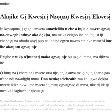
mụbaa.
Ahụike Gị Kwesịrị Nzọụzụ Kwesịrị Ekwesị
Iji kọwapụta, ị gaghị enweta
amoxicillin n'ebe ọ bụla a na-ere ọgwụ
na-enweghị ntinye aka dọkịta
, ma maka ezigbo ihe ndị bụ isi iji
chebe gị na obodo anyị pụọ na ihe iyi egwu na-eto eto nke
mmebi ime
ihe akaụntụ ọgwụ nje
.
Ezigbo
nzukọ n'ịntanetị maka ọgwụ nje
bụ ụzọ dị mma, ma dịkwa
irè.
Ọ bụrụ na ị chere na ị nwere ọrịa nje, atụla anya ma ọ bụ tụgharịa gaa
n'ebe ndị na-adịghị mma.
Doo nzukọ telehealth taa
ka ị gwa dọkịta
nwere ikike okwu ma nweta atụmatụ ọgwụgwọ dị mma, nke dị irè iji
mee ka ị laghachi n'ụkwụ gị.
Medical Disclaimer:
This article is for informational purposes only and does not constitute
medical advice. Always consult a qualified healthcare provider for diagnosis and treatment
decisions. If you are experiencing a medical emergency, call 911 or go to the nearest emergency