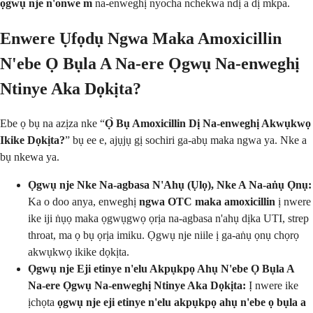
ọgwụ nje n'onwe m
na-enweghị nyocha nchekwa ndị a dị mkpa.
Enwere Ụfọdụ Ngwa Maka Amoxicillin
N'ebe Ọ Bụla A Na-ere Ọgwụ Na-enweghị
Ntinye Aka Dọkịta?
Ebe ọ bụ na azịza nke “
Ọ̀ Bụ Amoxicillin Dị Na-enweghị Akwụkwọ
Ikike Dọkịta?
” bụ ee e, ajụjụ gị sochiri ga-abụ maka ngwa ya. Nke a
bụ nkewa ya.
Ọgwụ nje Nke Na-agbasa N'Ahụ (Ụlọ), Nke A Na-aṅụ Ọnụ:
Ka o doo anya, enweghị
ngwa OTC maka amoxicillin
ị nwere
ike iji ṅụọ maka ọgwụgwọ ọrịa na-agbasa n'ahụ dịka UTI, strep
throat, ma ọ bụ ọrịa imiku. Ọgwụ nje niile ị ga-aṅụ ọnụ chọrọ
akwụkwọ ikike dọkịta.
Ọgwụ nje Eji etinye n'elu Akpụkpọ Ahụ N'ebe Ọ Bụla A
Na-ere Ọgwụ Na-enweghị Ntinye Aka Dọkịta:
Ị nwere ike
ịchọta
ọgwụ nje eji etinye n'elu akpụkpọ ahụ n'ebe ọ bụla a