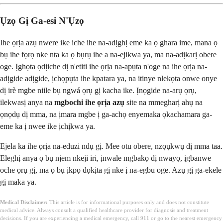
Ụzọ Gị Ga-esi N'Ụzọ
Ihe ọrịa azụ nwere ike iche ihe na-adịghị eme ka ọ ghara ime, mana ọ
bụ ihe fọrọ nke nta ka ọ bụrụ ihe a na-ejikwa ya, ma na-adịkarị obere
oge. Ịghọta ọdịiche dị n'etiti ihe ọrịa na-apụta n'oge na ihe ọrịa na-
adịgide adịgide, ịchọpụta ihe kpatara ya, na itinye nlekọta onwe onye
dị irè mgbe niile bụ ngwá ọrụ gị kacha ike. Ịnọgide na-arụ ọrụ,
ilekwasị anya na
mgbochi ihe ọrịa azụ
site na mmegharị ahụ na
ọnọdụ dị mma, na ịmara mgbe ị ga-achọ enyemaka ọkachamara ga-
eme ka ị nwee ike ịchịkwa ya.
Ejela ka ihe ọrịa na-eduzi ndụ gị. Mee otu obere, nzọụkwụ dị mma taa.
Eleghị anya ọ bụ njem nkeji iri, ịnwale mgbakọ dị nwayọ, ịgbanwe
oche ọrụ gị, ma ọ bụ ịkpọ dọkịta gị nke ị na-egbu oge. Azụ gị ga-ekele
gị maka ya.
Medical Disclaimer:
This article is for informational purposes only and does not constitute
medical advice. Always consult a qualified healthcare provider for diagnosis and treatment
decisions. If you are experiencing a medical emergency, call 911 or go to the nearest emergency