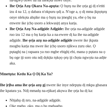
na-agwọ onwe ha na nlekọta onwe onye.
Ihe Ọrịa Azụ Ọkara Na-apụta:
Ọ bụrụ na ihe ọrịa gị dị n'etiti
izu 4 na 12, ọ dabara n'okpuru ụdị a. N'oge a, ọ dị mma ịkpọtụrụ
onye nlekọta ahụike ma ọ bụrụ na ịmeghị ya, ebe ọ bụ na
enwere ike ịchọ usoro a lekwasịrị anya karịa.
Ihe Ọrịa Azụ Na-adịgide Adịgide:
Ihe ọrịa na-adịgide adịgide
ruo izu 12 ma ọ bụ karịa ka a na-ewere dị ka ihe na-adịgide
adịgide.
Ihe ọrịa azụ na-adịgide adịgide
nwere ike ịkpata
nsogbu karịa ma nwee ike ịchọ usoro njikwa zuru oke. Ọ
pụtaghị na ị rapaara ya ruo mgbe ebighị ebi, mana ọ pụtara na ọ
bụ oge iji soro otu ndị dọkịta rụkọọ ọrụ iji chọta ngwọta na-adịte
aka.
Mmetụta: Kedu Ka Ọ Dị Ka Ya?
Ihe ịrịba ama ihe ọrịa azụ gị
nwere ike inye ndepụta dị mkpa gbasara
ihe kpatara ya. Ndị mmadụ na-ejikarị akọwa ihe ọrịa ha dị ka:
Nhịahụ dị nro, na-adịgide adịgide.
Oke mgbu, ọkụ, ma ọ bụ mgbagbu.