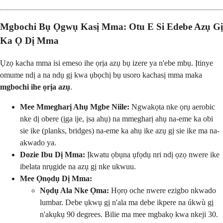
Mgbochi Bụ Ọgwụ Kasị Mma: Otu E Si Edebe Azụ Gị
Ka Ọ Dị Mma
Ụzọ kacha mma isi emeso ihe ọrịa azụ bụ izere ya n'ebe mbụ. Ịtinye
omume ndị a na ndụ gị kwa ụbọchị bụ usoro kachasị mma maka
mgbochi ihe ọrịa azụ
.
Mee Mmegharị Ahụ Mgbe Niile:
Ngwakọta nke ọrụ aerobic
nke dị obere (ịga ije, ịsa ahụ) na mmegharị ahụ na-eme ka obi
sie ike (planks, bridges) na-eme ka ahụ ike azụ gị sie ike ma na-
akwado ya.
Dozie Ibu Dị Mma:
Ịkwatu ọbụna ụfọdụ nri ndị ọzọ nwere ike
ibelata nrụgide na azụ gị nke ukwuu.
Mee Ọnọdụ Dị Mma:
Nọdụ Ala Nke Ọma:
Họrọ oche nwere ezigbo nkwado
lumbar. Debe ụkwụ gị n'ala ma debe ikpere na úkwù gị
n'akụkụ 90 degrees. Bilie ma mee mgbakọ kwa nkeji 30.