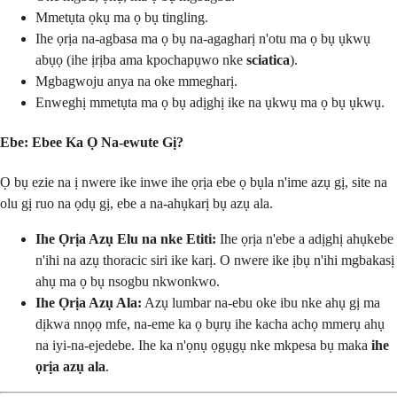
Mmetụta ọkụ ma ọ bụ tingling.
Ihe ọrịa na-agbasa ma ọ bụ na-agagharị n'otu ma ọ bụ ụkwụ
abụọ (ihe ịrịba ama kpochapụwo nke
sciatica
).
Mgbagwoju anya na oke mmegharị.
Enweghị mmetụta ma ọ bụ adịghị ike na ụkwụ ma ọ bụ ụkwụ.
Ebe: Ebee Ka Ọ Na-ewute Gị?
Ọ bụ ezie na ị nwere ike inwe ihe ọrịa ebe ọ bụla n'ime azụ gị, site na
olu gị ruo na ọdụ gị, ebe a na-ahụkarị bụ azụ ala.
Ihe Ọrịa Azụ Elu na nke Etiti:
Ihe ọrịa n'ebe a adịghị ahụkebe
n'ihi na azụ thoracic siri ike karị. O nwere ike ịbụ n'ihi mgbakasị
ahụ ma ọ bụ nsogbu nkwonkwo.
Ihe Ọrịa Azụ Ala:
Azụ lumbar na-ebu oke ibu nke ahụ gị ma
dịkwa nnọọ mfe, na-eme ka ọ bụrụ ihe kacha achọ mmerụ ahụ
na iyi-na-ejedebe. Ihe ka n'ọnụ ọgụgụ nke mkpesa bụ maka
ihe
ọrịa azụ ala
.