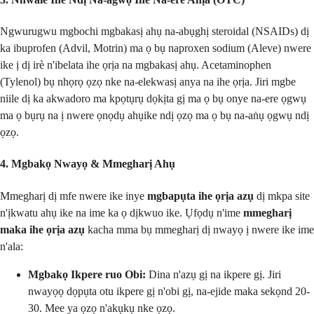
Ngwurugwu mgbochi mgbakasị ahụ na-abụghị steroidal (NSAIDs) dị
ka ibuprofen (Advil, Motrin) ma ọ bụ naproxen sodium (Aleve) nwere
ike ị dị irè n'ibelata ihe ọrịa na mgbakasị ahụ. Acetaminophen
(Tylenol) bụ nhọrọ ọzọ nke na-elekwasị anya na ihe ọrịa. Jiri mgbe
niile dị ka akwadoro ma kpọtụrụ dọkịta gị ma ọ bụ onye na-ere ọgwụ
ma ọ bụrụ na ị nwere ọnọdụ ahụike ndị ọzọ ma ọ bụ na-aṅụ ọgwụ ndị
ọzọ.
4. Mgbakọ Nwayọ & Mmegharị Ahụ
Mmegharị dị mfe nwere ike inye
mgbapụta ihe ọrịa azụ
dị mkpa site
n'ịkwatu ahụ ike na ime ka ọ dịkwuo ike. Ụfọdụ n'ime
mmegharị
maka ihe ọrịa azụ
kacha mma bụ mmegharị dị nwayọ ị nwere ike ime
n'ala:
Mgbakọ Ikpere ruo Obi:
Dina n'azụ gị na ikpere gị. Jiri
nwayọọ dọpụta otu ikpere gị n'obi gị, na-ejide maka sekọnd 20-
30. Mee ya ọzọ n'akụkụ nke ọzọ.