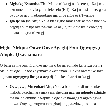
Mgbakọ Nwamba-Ehi:
Malite n'aka gị na ikpere gị. Ka ị na-
eku ume, dobe afọ gị ma lelee elu (Ehi). Ka ị na-esi n'ime, gbaa
ọkpụkpụ azụ gị gburugburu ma tinye agba gị (Nwamba).
Ịga ije na Ịsa Ahụ:
Ndị a bụ ezigbo mmegharị aerobic nke na-
adịghị ebute ujo nke na-eme ka ahụ gị niile sie ike n'enweghị
ịkpata ihe ọrịa n'azụ gị.
Mgbe Nlekọta Onwe Onye Agaghị Ezu: Ọgwụgwụ
Ahụike Ọkachamara
Ọ bụrụ na ihe ọrịa gị dị oke njọ ma ọ bụ na-adịgide karịa izu ole na
ole, ọ bụ oge iji chọọ enyemaka ọkachamara. Dọkịta nwere ike inye
atụmatụ
ọgwụgwụ ihe ọrịa azụ
dị elu nke a haziri maka gị.
Ọgwụgwụ Mmegharị Ahụ:
Nke a bụkarị ihe dị mkpa nke
nlekọta ọkachamara maka ma
ihe ọrịa azụ na-adịgide adịgide
ma ka ihe omume na-apụta n'oge nke na-agaghị agwọ ngwa
ngwa. Onye ọgwụgwụ mmegharị ahụ ga-eduzi gị site na