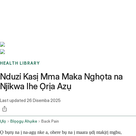
Benchmarks
Stories
FAQ
Sign up / Log in
HEALTH LIBRARY
Nduzi Kasị Mma Maka Nghọta na
Njikwa Ihe Ọrịa Azụ
Last updated
26 Disemba 2025
Ụlọ
Blọọgụ Ahụike
Back Pain
Ọ bụrụ na ị na-agụ nke a, ohere bụ na ị maara ụdị ntakịrị mgbu,