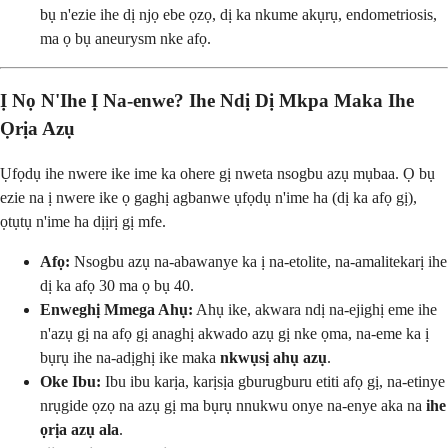
bụ n'ezie ihe dị njọ ebe ọzọ, dị ka nkume akụrụ, endometriosis,
ma ọ bụ aneurysm nke afọ.
Ị Nọ N'Ihe Ị Na-enwe? Ihe Ndị Dị Mkpa Maka Ihe
Ọrịa Azụ
Ụfọdụ ihe nwere ike ime ka ohere gị nweta nsogbu azụ mụbaa. Ọ bụ
ezie na ị nwere ike ọ gaghị agbanwe ụfọdụ n'ime ha (dị ka afọ gị),
ọtụtụ n'ime ha dịịrị gị mfe.
Afọ:
Nsogbu azụ na-abawanye ka ị na-etolite, na-amalitekarị ihe
dị ka afọ 30 ma ọ bụ 40.
Enweghị Mmega Ahụ:
Ahụ ike, akwara ndị na-ejighị eme ihe
n'azụ gị na afọ gị anaghị akwado azụ gị nke ọma, na-eme ka ị
bụrụ ihe na-adịghị ike maka
nkwụsị ahụ azụ
.
Oke Ibu:
Ibu ibu karịa, karịsịa gburugburu etiti afọ gị, na-etinye
nrụgide ọzọ na azụ gị ma bụrụ nnukwu onye na-enye aka na
ihe
ọrịa azụ ala
.