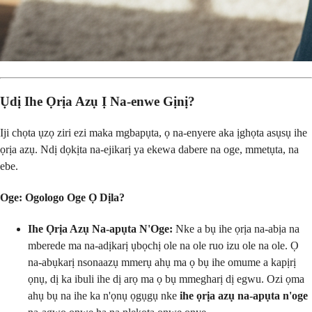
Ụdị Ihe Ọrịa Azụ Ị Na-enwe Gịnị?
Iji chọta ụzọ ziri ezi maka mgbapụta, ọ na-enyere aka ịghọta asụsụ ihe
ọrịa azụ. Ndị dọkịta na-ejikarị ya ekewa dabere na oge, mmetụta, na
ebe.
Oge: Ogologo Oge Ọ Dịla?
Ihe Ọrịa Azụ Na-apụta N'Oge:
Nke a bụ ihe ọrịa na-abịa na
mberede ma na-adịkarị ụbọchị ole na ole ruo izu ole na ole. Ọ
na-abụkarị nsonaazụ mmerụ ahụ ma ọ bụ ihe omume a kapịrị
ọnụ, dị ka ibuli ihe dị arọ ma ọ bụ mmegharị dị egwu. Ozi ọma
ahụ bụ na ihe ka n'ọnụ ọgụgụ nke
ihe ọrịa azụ na-apụta n'oge