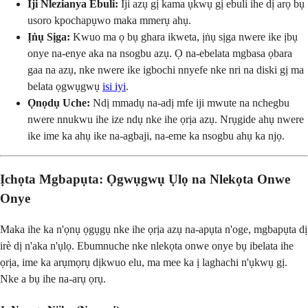
Iji Nlezianya Ebuli:
Iji azụ gị kama ụkwụ gị ebuli ihe dị arọ bụ
usoro kpochapụwo maka mmerụ ahụ.
Ịṅụ Sịga:
Kwuo ma ọ bụ ghara ikweta, ịṅụ sịga nwere ike ịbụ
onye na-enye aka na nsogbu azụ. Ọ na-ebelata mgbasa ọbara
gaa na azụ, nke nwere ike igbochi nnyefe nke nri na diski gị ma
belata ọgwụgwụ
isi iyi
.
Ọnọdụ Uche:
Ndị mmadụ na-adị mfe iji mwute na nchegbu
nwere nnukwu ihe ize ndụ nke ihe ọrịa azụ. Nrụgide ahụ nwere
ike ime ka ahụ ike na-agbaji, na-eme ka nsogbu ahụ ka njọ.
Ịchọta Mgbapụta: Ọgwụgwụ Ụlọ na Nlekọta Onwe
Onye
Maka ihe ka n'ọnụ ọgụgụ nke ihe ọrịa azụ na-apụta n'oge, mgbapụta dị
irè dị n'aka n'ụlọ. Ebumnuche nke nlekọta onwe onye bụ ibelata ihe
ọrịa, ime ka arụmọrụ dịkwuo elu, ma mee ka ị laghachi n'ụkwụ gị.
Nke a bụ ihe na-arụ ọrụ.