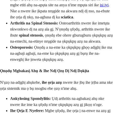
mgbe etiti ahụ na-apụta site na anya n'ime mpụta siri ike
isi iyi
.
Nke a nwere ike ịkpata nrụgide na akwara ndị dị nso, na-ebute
ihe ọrịa dị nkọ, na-agbasa dị ka
sciatica
.
Arthritis na Spinal Stenosis:
Osteoarthritis nwere ike imetụta
nkwonkwo dị na azụ ala gị. N'ọnọdụ ụfọdụ, arthritis nwere ike
ibute
spinal stenosis
, ọnọdụ ebe ohere gburugburu ọkpụkpụ azụ
na-emechi, na-etinye nrụgide na ọkpụkpụ azụ na akwara.
Osteoporosis:
Ọnọdụ a na-eme ka ọkpụkpụ ghọọ adịghị ike ma
na-agbaji agbaji, na-eme ka ọkpụkpụ azụ gị bụrụ ihe na-
enweghị ike ịnweta ọkpụkpụ azụ.
Ọnọdụ Mgbakasị Ahụ & Ihe Ndị Ọzọ Dị Ndị Dọkịta
N'ụzọ na-adịghị ahụkebe,
ihe ọrịa azụ
nwere ike ịbụ ihe ịrịba ama nke
ọrịa sistemik ma ọ bụ nsogbu ebe ọzọ n'ime ahụ.
Ankylosing Spondylitis:
Ụdị arthritis na-agbakasị ahụ nke
nwere ike ime ka ụfọdụ n'ime ọkpụkpụ azụ gị jikọọ n'oge.
Ihe Ọrịa E Nyefere:
Mgbe ụfọdụ, ihe ọrịa ị na-enwe na azụ gị