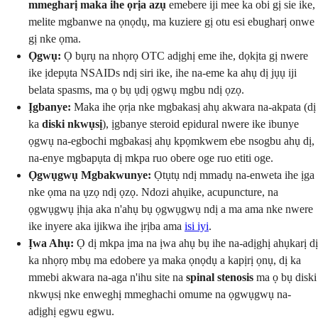
mmegharị maka ihe ọrịa azụ
emebere iji mee ka obi gị sie ike,
melite mgbanwe na ọnọdụ, ma kuziere gị otu esi ebugharị onwe
gị nke ọma.
Ọgwụ:
Ọ bụrụ na nhọrọ OTC adịghị eme ihe, dọkịta gị nwere
ike ịdepụta NSAIDs ndị siri ike, ihe na-eme ka ahụ dị jụụ iji
belata spasms, ma ọ bụ ụdị ọgwụ mgbu ndị ọzọ.
Ịgbanye:
Maka ihe ọrịa nke mgbakasị ahụ akwara na-akpata (dị
ka
diski nkwụsị
), ịgbanye steroid epidural nwere ike ibunye
ọgwụ na-egbochi mgbakasị ahụ kpọmkwem ebe nsogbu ahụ dị,
na-enye mgbapụta dị mkpa ruo obere oge ruo etiti oge.
Ọgwụgwụ Mgbakwunye:
Ọtụtụ ndị mmadụ na-enweta ihe ịga
nke ọma na ụzọ ndị ọzọ. Ndozi ahụike, acupuncture, na
ọgwụgwụ ịhịa aka n'ahụ bụ ọgwụgwụ ndị a ma ama nke nwere
ike inyere aka ijikwa ihe ịrịba ama
isi iyi
.
Ịwa Ahụ:
Ọ dị mkpa ịma na ịwa ahụ bụ ihe na-adịghị ahụkarị dị
ka nhọrọ mbụ ma edobere ya maka ọnọdụ a kapịrị ọnụ, dị ka
mmebi akwara na-aga n'ihu site na
spinal stenosis
ma ọ bụ diski
nkwụsị nke enweghị mmeghachi omume na ọgwụgwụ na-
adịghị egwu egwu.