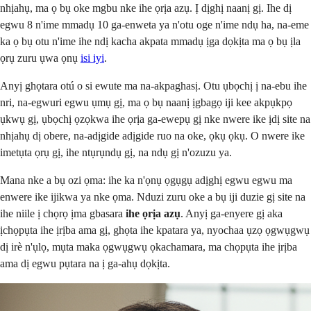
nhịahụ, ma ọ bụ oke mgbu nke ihe ọrịa azụ. Ị dịghị naanị gị. Ihe dị
egwu 8 n'ime mmadụ 10 ga-enweta ya n'otu oge n'ime ndụ ha, na-eme
ka ọ bụ otu n'ime ihe ndị kacha akpata mmadụ ịga dọkịta ma ọ bụ ịla
ọrụ zuru ụwa ọnụ
isi iyi
.
Anyị ghọtara otú o si ewute ma na-akpaghasị. Otu ụbọchị ị na-ebu ihe
nri, na-egwuri egwu ụmụ gị, ma ọ bụ naanị ịgbagọ iji kee akpụkpọ
ụkwụ gị, ụbọchị ọzọkwa ihe ọrịa ga-ewepụ gị nke nwere ike ịdị site na
nhịahụ dị obere, na-adịgide adịgide ruo na oke, ọkụ ọkụ. O nwere ike
imetụta ọrụ gị, ihe ntụrụndụ gị, na ndụ gị n'ozuzu ya.
Mana nke a bụ ozi ọma: ihe ka n'ọnụ ọgụgụ adịghị egwu egwu ma
enwere ike ijikwa ya nke ọma. Nduzi zuru oke a bụ iji duzie gị site na
ihe niile ị chọrọ ịma gbasara
ihe ọrịa azụ
. Anyị ga-enyere gị aka
ịchọpụta ihe ịrịba ama gị, ghọta ihe kpatara ya, nyochaa ụzọ ọgwụgwụ
dị irè n'ụlọ, mụta maka ọgwụgwụ ọkachamara, ma chọpụta ihe ịrịba
ama dị egwu pụtara na ị ga-ahụ dọkịta.