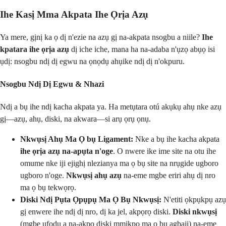
Ihe Kasị Mma Akpata Ihe Ọrịa Azụ
Ya mere, gịnị ka ọ dị n'ezie na azụ gị na-akpata nsogbu a niile?
Ihe
kpatara ihe ọrịa azụ
dị iche iche, mana ha na-adaba n'ụzọ abụọ isi
ụdị: nsogbu ndị dị egwu na ọnọdụ ahụike ndị dị n'okpuru.
Nsogbu Ndị Dị Egwu & Nhazi
Ndị a bụ ihe ndị kacha akpata ya. Ha metụtara otú akụkụ ahụ nke azụ
gị—azụ, ahụ, diski, na akwara—si arụ ọrụ ọnụ.
Nkwụsị Ahụ Ma Ọ bụ Ligament:
Nke a bụ ihe kacha akpata
ihe ọrịa azụ na-apụta n'oge
. O nwere ike ime site na otu ihe
omume nke iji ejighị nlezianya ma ọ bụ site na nrụgide ugboro
ugboro n'oge.
Nkwụsị ahụ azụ
na-eme mgbe eriri ahụ dị nro
ma ọ bụ tekwọrọ.
Diski Ndị Pụta Ọpụpụ Ma Ọ Bụ Nkwụsị:
N'etiti ọkpụkpụ azụ
gị enwere ihe ndị dị nro, dị ka jel, akpọrọ diski.
Diski nkwụsị
(mgbe ụfọdụ a na-akpọ diski mmịkpọ ma ọ bụ agbaji) na-eme