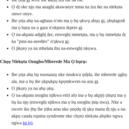
Ọ dị oke njọ ma anaghị akawanye mma na izu ike na nlekọta
onwe onye.
Ihe ọrịa ahụ na-agbasa n'otu ma ọ bụ ụkwụ abụọ gị, ọbụlagodi
ma ọ bụrụ na ọ gara n'okpuru ikpere gị.
Ọ na-akpata adịghị ike, enweghị mmetụta, ma ọ bụ mmetụta dị
ka "pins-na-needles" n'ụkwụ gị.
O jikọrọ ya na mbelata ibu na-enweghị nkọwa.
Chọọ Nlekọta Ozugbo/Mberede Ma Ọ bụrụ:
Ihe ọrịa ahụ bụ nsonaazụ nke nnukwu ọdịda, ihe mberede ụgbọ
ala, ma ọ bụ ihe ọkpụkpụ kpọmkwem na azụ gị.
O jikọrọ ya na ahụ ọkụ.
Ọ na-akpata nsogbu njikwa eriri afọ ma ọ bụ akpịrị ọhụrụ ma ọ
bụ ka njọ (enweghị njikwa ma ọ bụ nsogbu ịmụ nwa). Nke a
nwere ike ịbụ ihe ịrịba ama nke ọnọdụ dị ụkọ mana dị njọ a na-
akpọ cauda equina syndrome nke chọrọ nlekọta ahụike ngwa
ngwa
isi iyi
.