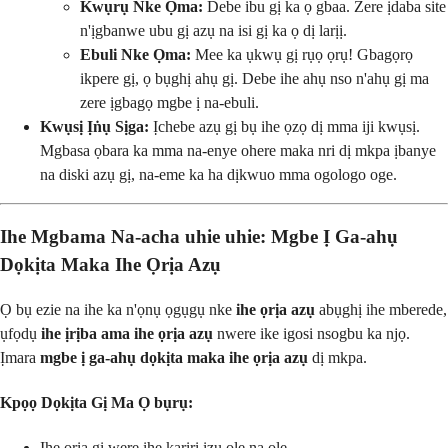
Kwụrụ Nke Ọma:
Debe ibu gị ka ọ gbaa. Zere ịdaba site
n'ịgbanwe ubu gị azụ na isi gị ka ọ dị larịị.
Ebuli Nke Ọma:
Mee ka ụkwụ gị rụọ ọrụ! Gbagọrọ
ikpere gị, ọ bụghị ahụ gị. Debe ihe ahụ nso n'ahụ gị ma
zere ịgbagọ mgbe ị na-ebuli.
Kwụsị Ịṅụ Sịga:
Ịchebe azụ gị bụ ihe ọzọ dị mma iji kwụsị.
Mgbasa ọbara ka mma na-enye ohere maka nri dị mkpa ịbanye
na diski azụ gị, na-eme ka ha dịkwuo mma ogologo oge.
Ihe Mgbama Na-acha uhie uhie: Mgbe Ị Ga-ahụ
Dọkịta Maka Ihe Ọrịa Azụ
Ọ bụ ezie na ihe ka n'ọnụ ọgụgụ nke
ihe ọrịa azụ
abụghị ihe mberede,
ụfọdụ
ihe ịrịba ama ihe ọrịa azụ
nwere ike igosi nsogbu ka njọ.
Ịmara
mgbe ị ga-ahụ dọkịta maka ihe ọrịa azụ
dị mkpa.
Kpọọ Dọkịta Gị Ma Ọ bụrụ:
Ihe ọrịa gị were ihe karịrị izu ole na ole.