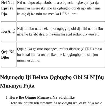
Nri Ndị
Nri na-ekpo ọkụ, abụba, ma ọ bụ acid mgbe ejiri ya rịa
Ejiri Ya
mmanya nwere ike ime ka ọgbụgbọ obi dị njọ site n'ime
Rịa
ka afọ dị ize ndụ ma mee ka LES dị nro.
Ndị ibu ibu na-emekarị ka ọgbụgbọ obi dị n'ihi na ibu ibu
Ibu Ahụ́
na-eme ka afọ dị arọ, na-eme ka acid reflux dịkwuo elu.
Ọrịa dị ka gastroesophageal reflux disease (GERD) ma ọ
Ọrịa Ndị
bụ hiatal hernia nwere ike ime ka ọgbụgbọ obi si n'ịṅụ
Dịbu
mmanya dị njọ.
Ndụmọdụ Iji Belata Ọgbụgbọ Obi Si N'Ịṅụ
Mmanya Pụta
Họrọ Ihe Ọṅụṅụ Mmanya Na-adịghị Ike
Họrọ ihe ọṅụṅụ ndị mmanya ha na-adịghị ike, dị ka biya ma ọ