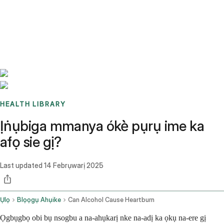
Benchmarks
Stories
FAQ
Sign up / Log in
HEALTH LIBRARY
Ịṅụbiga mmanya ókè̀ pụrụ ime ka
afọ sie gị?
Last updated
14 Febrụwarị 2025
Ụlọ
Blọọgụ Ahụike
Can Alcohol Cause Heartburn
Ọgbụgbọ obi bụ nsogbu a na-ahụkarị nke na-adị ka ọkụ na-ere gị