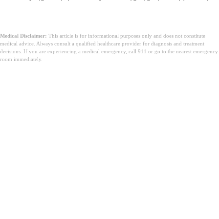
Medical Disclaimer:
This article is for informational purposes only and does not constitute
medical advice. Always consult a qualified healthcare provider for diagnosis and treatment
decisions. If you are experiencing a medical emergency, call 911 or go to the nearest emergency
room immediately.