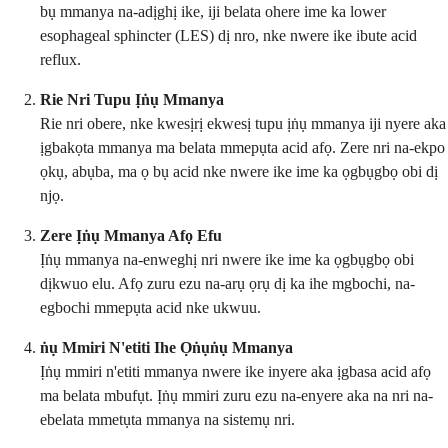
bụ mmanya na-adịghị ike, iji belata ohere ime ka lower
esophageal sphincter (LES) dị nro, nke nwere ike ibute acid
reflux.
Rie Nri Tupu Ịṅụ Mmanya
Rie nri obere, nke kwesịrị ekwesị tupu ịṅụ mmanya iji nyere aka
ịgbakọta mmanya ma belata mmepụta acid afọ. Zere nri na-ekpo
ọkụ, abụba, ma ọ bụ acid nke nwere ike ime ka ọgbụgbọ obi dị
njọ.
Zere Ịṅụ Mmanya Afọ Efu
Ịṅụ mmanya na-enweghị nri nwere ike ime ka ọgbụgbọ obi
dịkwuo elu. Afọ zuru ezu na-arụ ọrụ dị ka ihe mgbochi, na-
egbochi mmepụta acid nke ukwuu.
ṅụ Mmiri N'etiti Ihe Ọṅụṅụ Mmanya
Ịṅụ mmiri n'etiti mmanya nwere ike inyere aka ịgbasa acid afọ
ma belata mbufụt. Ịṅụ mmiri zuru ezu na-enyere aka na nri na-
ebelata mmetụta mmanya na sistemụ nri.