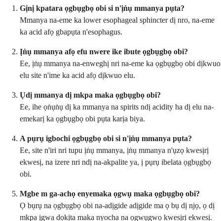
Gịnị kpatara ọgbụgbọ obi si n'ịṅụ mmanya pụta?
Mmanya na-eme ka lower esophageal sphincter dị nro, na-eme
ka acid afọ gbapụta n'esophagus.
Ịṅụ mmanya afọ efu nwere ike ibute ọgbụgbọ obi?
Ee, ịṅụ mmanya na-enweghị nri na-eme ka ọgbụgbọ obi dịkwuo
elu site n'ime ka acid afọ dịkwuo elu.
Ụdị mmanya dị mkpa maka ọgbụgbọ obi?
Ee, ihe ọṅụṅụ dị ka mmanya na spirits ndị acidity ha dị elu na-
emekarị ka ọgbụgbọ obi pụta karịa biya.
A pụrụ igbochi ọgbụgbọ obi si n'ịṅụ mmanya pụta?
Ee, site n'iri nri tupu ịṅụ mmanya, ịṅụ mmanya n'ụzọ kwesịrị
ekwesị, na izere nri ndị na-akpalite ya, ị pụrụ ibelata ọgbụgbọ
obi.
Mgbe m ga-achọ enyemaka ọgwụ maka ọgbụgbọ obi?
Ọ bụrụ na ọgbụgbọ obi na-adịgide adịgide ma ọ bụ dị njọ, ọ dị
mkpa ịgwa dọkịta maka nyocha na ọgwụgwọ kwesịrị ekwesị.