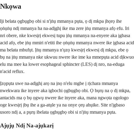
Nkọwa
Iji belata ọgbụgbọ obi si n'ịṅụ mmanya pụta, ọ dị mkpa ịhọrọ ihe
ọṅụṅụ ndị mmanya ha na-adịghị ike ma zere ịṅụ mmanya afọ efu. Iri
nri obere, nke kwesịrị ekwesị tupu ịṅụ mmanya na-enyere aka ịgbasa
acid afọ, ebe ịṅụ mmiri n'etiti ihe ọṅụṅụ mmanya nwere ike ịgbasa acid
ma belata mbufụt. Ịṅụ mmanya n'ụzọ kwesịrị ekwesị dị mkpa, ebe ọ
bụ na ịṅụ mmanya nke ukwuu nwere ike ime ka mmepụta acid dịkwuo
elu ma mee ka lower esophageal sphincter (LES) dị nro, na-eduga
n'acid reflux.
Ịzọpụta uwe na-adịghị arọ na ịnọ n'elu mgbe ị rịchara mmanya
nwekwara ike inyere aka igbochi ọgbụgbọ obi. Ọ bụrụ na ọ dị mkpa,
antacids ma ọ bụ ọgwụ nwere ike inyere aka, mana ngwọta ogologo
oge kwesịrị ịbụ ihe a ga-atụle ya na onye ọrụ ahụike. Site n'ịgbaso
usoro ndị a, a pụrụ ibelata ọgbụgbọ obi si n'ịṅụ mmanya pụta.
Ajụjụ Ndị Na-ajụkarị