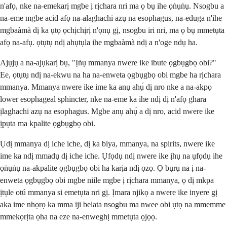
n'afọ, nke na-emekarị mgbe ị rịchara nri ma ọ bụ ihe ọṅụṅụ. Nsogbu a
na-eme mgbe acid afọ na-alaghachi azụ na esophagus, na-eduga n'ihe
mgbaàmà dị ka ụtọ ọchịchịrị n'ọnụ gị, nsogbu iri nri, ma ọ bụ mmetụta
afọ na-afụ. ọtụtụ ndị ahụtụla ihe mgbaàmà ndị a n'oge ndụ ha.
Ajụjụ a na-ajụkarị bụ, "Ịṅụ mmanya nwere ike ibute ọgbụgbọ obi?"
Ee, ọtụtụ ndị na-ekwu na ha na-enweta ọgbụgbọ obi mgbe ha rịchara
mmanya. Mmanya nwere ike ime ka anụ ahụ́ dị nro nke a na-akpọ
lower esophageal sphincter, nke na-eme ka ihe ndị dị n'afọ ghara
ịlaghachi azụ na esophagus. Mgbe anụ ahụ́ a dị nro, acid nwere ike
ịpụta ma kpalite ọgbụgbọ obi.
Ụdị mmanya dị iche iche, dị ka biya, mmanya, na spirits, nwere ike
ime ka ndị mmadụ dị iche iche. Ụfọdụ ndị nwere ike ịhụ na ụfọdụ ihe
ọṅụṅụ na-akpalite ọgbụgbọ obi ha karịa ndị ọzọ. Ọ bụrụ na ị na-
enweta ọgbụgbọ obi mgbe niile mgbe ị rịchara mmanya, ọ dị mkpa
ịtụle otú mmanya si emetụta nri gị. Ịmara njikọ a nwere ike inyere gị
aka ime nhọrọ ka mma iji belata nsogbu ma nwee obi ụtọ na mmemme
mmekọrịta ọha na eze na-enweghị mmetụta ọjọọ.