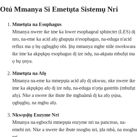
Otú Mmanya Si Emetụta Sistemụ Nri
Mmetụta na Esophagus
Mmanya nwere ike ime ka lower esophageal sphincter (LES) dị
nro, na-eme ka acid afọ gbapụta n'esophagus, na-eduga n'acid
reflux ma ọ bụ ọgbụgbọ obi. Ịṅụ mmanya mgbe niile nwekwara
ike ime ka akpụkpọ esophagus dị ize ndụ, na-akpata mbufụt ma
ọ bụ ọnya.
Mmetụta na Afọ
Mmanya na-eme ka mmepụta acid afọ dị ukwuu, nke nwere ike
ime ka akpụkpọ afọ dị ize ndụ, na-eduga n'ọrịa gastritis (mbufụt
afọ). Nke a nwere ike ibute ihe mgbaàmà dị ka afọ ọsịsa,
ọgbụgbọ, na mgbu afọ.
Nkwụsịtụ Enzyme Nri
Mmanya na-egbochi mmepụta enzyme nri na pancreas, na-
emebi nri. Nke a nwere ike ibute nsogbu nri, ịda mbà, na nsogbu
nri.