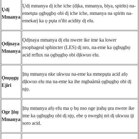
Ụdị mmanya dị iche iche (dịka, mmanya, biya, spirits) na-
Ụdị
emetụta ọgbụgbọ obi dị iche iche, mmanya na spirits na-
Mmanya
emekarị ka ọ pụta n'ihi acidity dị elu.
Ọdịnaya mmanya dị elu nwere ike ime ka lower
Ọdịnaya
esophageal sphincter (LES) dị nro, na-eme ka ọgbụgbọ
Mmanya
acid reflux na ọgbụgbọ obi dịkwuo elu.
Ịṅụ mmanya nke ukwuu na-eme ka mmepụta acid afọ
Ọnụọgụ
dịkwuo elu ma na-eme ka ihe mgbaàmà ọgbụgbọ obi dị
Ejiri
njọ.
Ịṅụ mmanya afọ efu ma ọ bụ nso oge ịrahụ ụra nwere ike
Oge Ịṅụ
ime ka ọgbụgbọ obi dị njọ, ebe ọ nweghị nri dị ukwuu iji
Mmanya
soro acid.