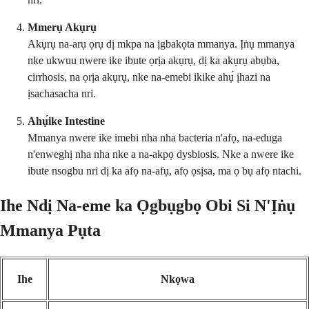
Mmerụ Akụrụ
Akụrụ na-arụ ọrụ dị mkpa na ịgbakọta mmanya. Ịṅụ mmanya
nke ukwuu nwere ike ibute ọrịa akụrụ, dị ka akụrụ abụba,
cirrhosis, na ọrịa akụrụ, nke na-emebi ikike ahụ́ ịhazi na
ịsachasacha nri.
Ahụ́ike Intestine
Mmanya nwere ike imebi nha nha bacteria n'afọ, na-eduga
n'enweghị nha nha nke a na-akpọ dysbiosis. Nke a nwere ike
ibute nsogbu nri dị ka afọ na-afụ, afọ ọsịsa, ma ọ bụ afọ ntachi.
Ihe Ndị Na-eme ka Ọgbụgbọ Obi Si N'Ịṅụ
Mmanya Pụta
Ihe
Nkọwa