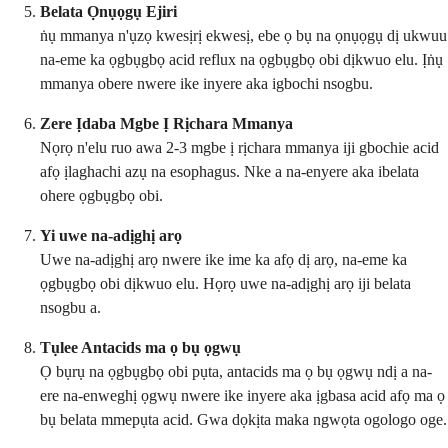
Belata Ọnụọgụ Ejiri
ṅụ mmanya n'ụzọ kwesịrị ekwesị, ebe ọ bụ na ọnụọgụ dị ukwuu
na-eme ka ọgbụgbọ acid reflux na ọgbụgbọ obi dịkwuo elu. Ịṅụ
mmanya obere nwere ike inyere aka igbochi nsogbu.
Zere Ịdaba Mgbe Ị Rịchara Mmanya
Nọrọ n'elu ruo awa 2-3 mgbe ị rịchara mmanya iji gbochie acid
afọ ịlaghachi azụ na esophagus. Nke a na-enyere aka ibelata
ohere ọgbụgbọ obi.
Yi uwe na-adịghị arọ
Uwe na-adịghị arọ nwere ike ime ka afọ dị arọ, na-eme ka
ọgbụgbọ obi dịkwuo elu. Họrọ uwe na-adịghị arọ iji belata
nsogbu a.
Tụlee Antacids ma ọ bụ ọgwụ
Ọ bụrụ na ọgbụgbọ obi pụta, antacids ma ọ bụ ọgwụ ndị a na-
ere na-enweghị ọgwụ nwere ike inyere aka ịgbasa acid afọ ma ọ
bụ belata mmepụta acid. Gwa dọkịta maka ngwọta ogologo oge.