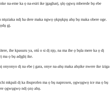
 na-eme ka ọ na-esiri ike ịgagharị, ụlọ ọgwụ mberede bụ ebe
ụ ntụziaka ndị ha dere maka ngwọ ọkpụkpụ ahụ bụ maka obere oge.
ọdụ gị.
, ihe kpasuru ya, otú o si dị njọ, na ma ihe ọ bụla mere ka ọ dị
ị ma ọ bụ adịghị ike.
 onyonyo dị na ebe ị gara, onye na-ahụ maka ahụike nwere ike iziga
chi mkpali dị ka ibuprofen ma ọ bụ naproxen, ọgwụgwọ ice ma ọ bụ
yere ọgwụgwọ ndị ọzọ ahụ.