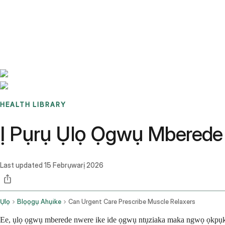
Benchmarks
Stories
FAQ
Sign up / Log in
HEALTH LIBRARY
Ị Pụrụ Ụlọ Ọgwụ Mberede
Last updated
15 Febrụwarị 2026
Ụlọ
Blọọgụ Ahụike
Can Urgent Care Prescribe Muscle Relaxers
Ee, ụlọ ọgwụ mberede nwere ike ide ọgwụ ntụziaka maka ngwọ ọkpụkpụ