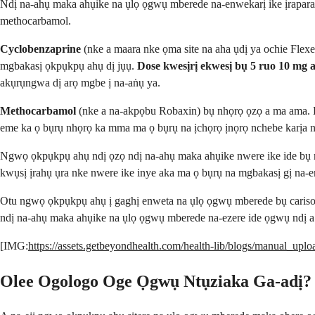
Ndị na-ahụ maka ahụike na ụlọ ọgwụ mberede na-enwekarị ike ịrapara 
methocarbamol.
Cyclobenzaprine
(nke a maara nke ọma site na aha ụdị ya ochie Flexe
mgbakasị ọkpụkpụ ahụ dị jụụ.
Dose kwesịrị ekwesị bụ 5 ruo 10 mg 
akụrụngwa dị arọ mgbe ị na-aṅụ ya.
Methocarbamol
(nke a na-akpọbu Robaxin) bụ nhọrọ ọzọ a ma ama. D
eme ka ọ bụrụ nhọrọ ka mma ma ọ bụrụ na ịchọrọ ịnọrọ nchebe karịa n
Ngwọ ọkpụkpụ ahụ ndị ọzọ ndị na-ahụ maka ahụike nwere ike ide bụ me
kwụsị ịrahụ ụra nke nwere ike inye aka ma ọ bụrụ na mgbakasị gị na-eme
Otu ngwọ ọkpụkpụ ahụ ị gaghị enweta na ụlọ ọgwụ mberede bụ carisopr
ndị na-ahụ maka ahụike na ụlọ ọgwụ mberede na-ezere ide ọgwụ ndị 
[IMG:
https://assets.getbeyondhealth.com/health-lib/blogs/manual_up
Olee Ogologo Oge Ọgwụ Ntụziaka Ga-adị?