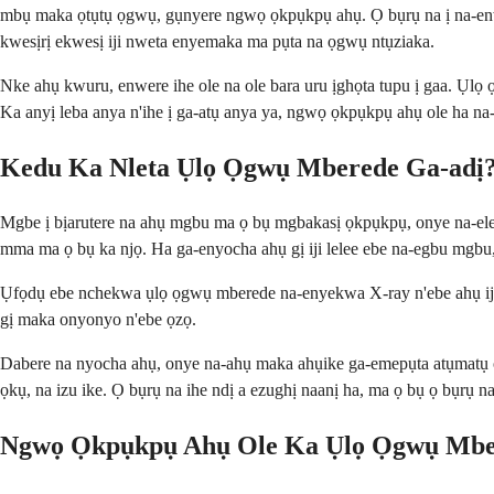
mbụ maka ọtụtụ ọgwụ, gụnyere ngwọ ọkpụkpụ ahụ. Ọ bụrụ na ị na-enw
kwesịrị ekwesị iji nweta enyemaka ma pụta na ọgwụ ntụziaka.
Nke ahụ kwuru, enwere ihe ole na ole bara uru ịghọta tupu ị gaa. Ụ
Ka anyị leba anya n'ihe ị ga-atụ anya ya, ngwọ ọkpụkpụ ahụ ole ha n
Kedu Ka Nleta Ụlọ Ọgwụ Mberede Ga-adị
Mgbe ị bịarutere na ahụ mgbu ma ọ bụ mgbakasị ọkpụkpụ, onye na-elekọ
mma ma ọ bụ ka njọ. Ha ga-enyocha ahụ gị iji lelee ebe na-egbu mgbu,
Ụfọdụ ebe nchekwa ụlọ ọgwụ mberede na-enyekwa X-ray n'ebe ahụ iji 
gị maka onyonyo n'ebe ọzọ.
Dabere na nyocha ahụ, onye na-ahụ maka ahụike ga-emepụta atụmatụ 
ọkụ, na izu ike. Ọ bụrụ na ihe ndị a ezughị naanị ha, ma ọ bụ ọ bụrụ
Ngwọ Ọkpụkpụ Ahụ Ole Ka Ụlọ Ọgwụ Mbe