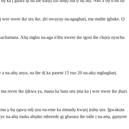
a ị ghara iji ha ihe karịrị izu abụọ ma ọ bụ atọ. Nke a bụ n'ihi na
wee nwee ike izu ike, jiri nwayọọ na-agagharị, ma malite ịgbake. Ọ
ọkachamara. Ahụ mgbu na-aga n'ihu nwere ike igosi ihe chọrọ nyocha
 a na-ahụ anya, na ihe dị ka pasent 15 ruo 20 na-akọ mgbagharị.
a nwee ike ijikwa ya, mana ha bara uru ịma ka ị wee nwee ike ịhazi
 ma ọ bụ ọgwụ ndị ọzọ na-eme ka mmadụ kwụsị ịrahụ ụra. Ịgwakọta
e na-ahụ maka ahụike mberede gị gbasara ihe niile ị na-aṅụ, gụnyere