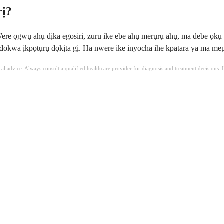
rị?
e ọgwụ ahụ dịka egosiri, zuru ike ebe ahụ merụrụ ahụ, ma debe ọkụ 
 ndokwa ịkpọtụrụ dọkịta gị. Ha nwere ike inyocha ihe kpatara ya ma m
ical advice. Always consult a qualified healthcare provider for diagnosis and treatment decisions