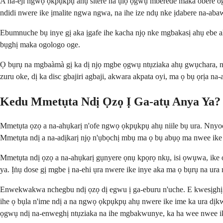
A na-eji ngwọ ọkpụkpụ ahụ sitere na ụlọ ọgwụ mberede maka obere oge.
ndidi nwere ike ịmalite ngwa ngwa, na ihe ize ndụ nke ịdabere na-abaw
Ebumnuche bụ inye gị aka ịgafe ihe kacha njọ nke mgbakasị ahụ ebe a
bụghị maka ogologo oge.
Ọ bụrụ na mgbaàmà gị ka dị njọ mgbe ọgwụ ntụziaka ahụ gwụchara, nke
zuru oke, dị ka disc gbajiri agbaji, akwara akpata oyi, ma ọ bụ ọrịa 
Kedu Mmetụta Ndị Ọzọ Ị Ga-atụ Anya Ya?
Mmetụta ọzọ a na-ahụkarị n'ofe ngwọ ọkpụkpụ ahụ niile bụ ura. Nnyoch
Mmetụta ndị a na-adịkarị njọ n'ụbọchị mbụ ma ọ bụ abụọ ma nwee ike ị
Mmetụta ndị ọzọ a na-ahụkarị gụnyere ọnụ kpọrọ nkụ, isi ọwụwa, ike 
ya. Ịṅụ dose gị mgbe ị na-ehi ụra nwere ike inye aka ma ọ bụrụ na ura 
Enwekwakwa nchegbu ndị ọzọ dị egwu ị ga-eburu n'uche. E kwesịghị
ihe ọ bụla n'ime ndị a na ngwọ ọkpụkpụ ahụ nwere ike ime ka ura dịk
ọgwụ ndị na-enweghị ntụziaka na ihe mgbakwunye, ka ha wee nwee i