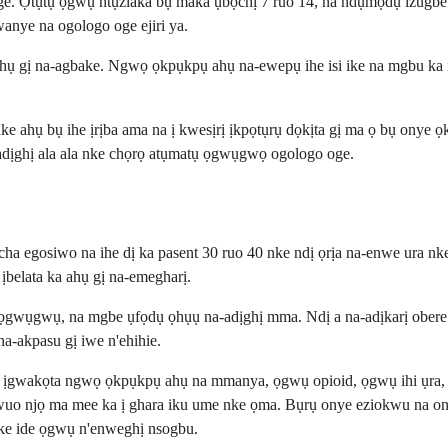
 Ọtụtụ ọgwụ ntụziaka bụ maka ụbọchị 7 ruo 14, na ndụmọdụ izugbe bụ k
anye na ogologo oge ejiri ya.
hụ gị na-agbake. Ngwọ ọkpụkpụ ahụ na-ewepụ ihe isi ike na mgbu ka ị 
 ahụ bụ ihe ịrịba ama na ị kwesịrị ịkpọtụrụ dọkịta gị ma ọ bụ onye 
na-adịghị ala ala nke chọrọ atụmatụ ọgwụgwọ ogologo oge.
a egosiwo na ihe dị ka pasent 30 ruo 40 nke ndị ọrịa na-enwe ura nke
belata ka ahụ gị na-emegharị.
ọgwụgwụ, na mgbe ụfọdụ ọhụụ na-adịghị mma. Ndị a na-adịkarị obere m
na-akpasu gị iwe n'ehihie.
 ịgwakọta ngwọ ọkpụkpụ ahụ na mmanya, ọgwụ opioid, ọgwụ ihi ụra,
wuo njọ ma mee ka ị ghara iku ume nke ọma. Bụrụ onye eziokwu na ony
ke ide ọgwụ n'enweghị nsogbu.