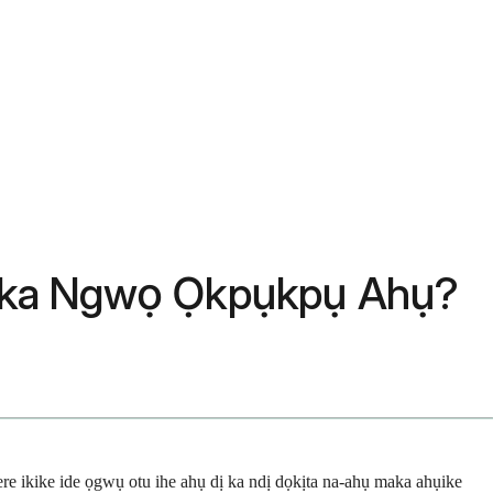
Maka Ngwọ Ọkpụkpụ Ahụ?
 ikike ide ọgwụ otu ihe ahụ dị ka ndị dọkịta na-ahụ maka ahụike