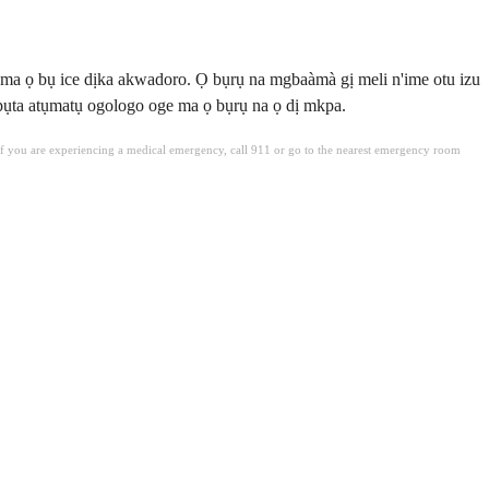
ma ọ bụ ice dịka akwadoro. Ọ bụrụ na mgbaàmà gị meli n'ime otu izu
epụta atụmatụ ogologo oge ma ọ bụrụ na ọ dị mkpa.
. If you are experiencing a medical emergency, call 911 or go to the nearest emergency room