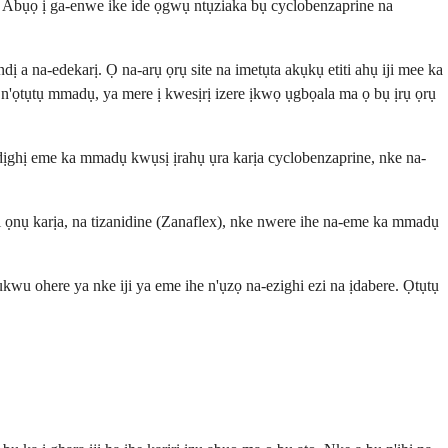
 Abụọ ị ga-enwe ike ide ọgwụ ntụziaka bụ cyclobenzaprine na
a na-edekarị. Ọ na-arụ ọrụ site na imetụta akụkụ etiti ahụ iji mee ka
n'ọtụtụ mmadụ, ya mere ị kwesịrị izere ịkwọ ụgbọala ma ọ bụ ịrụ ọrụ
ịghị eme ka mmadụ kwụsị ịrahụ ụra karịa cyclobenzaprine, nke na-
ọnụ karịa, na tizanidine (Zanaflex), nke nwere ihe na-eme ka mmadụ
u ohere ya nke iji ya eme ihe n'ụzọ na-ezighi ezi na ịdabere. Ọtụtụ