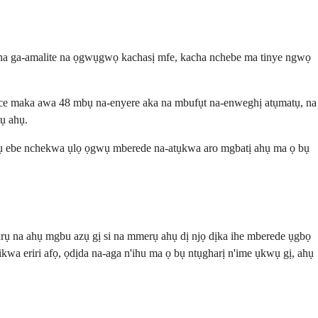
 ha ga-amalite na ọgwụgwọ kachasị mfe, kacha nchebe ma tinye ngwọ
ce maka awa 48 mbụ na-enyere aka na mbufụt na-enweghị atụmatụ, na
ụ ahụ.
ụtụ ebe nchekwa ụlọ ọgwụ mberede na-atụkwa aro mgbatị ahụ ma ọ bụ
 na ahụ mgbu azụ gị si na mmerụ ahụ dị njọ dịka ihe mberede ụgbọ
kwa eriri afọ, ọdịda na-aga n'ihu ma ọ bụ ntụgharị n'ime ụkwụ gị, ahụ