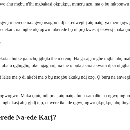
e ahụ mgbu n'ihi mgbakasị ọkpụkpụ, mmerụ azụ, ma ọ bụ mkpọnwụ nke
lọ ọgwụ mberede na-agwọ nsogbu ndị na-enweghị atụmatụ, ya mere ọgw
a-edekarị, na mgbe ụlọ ọgwụ mberede bụ nhọrọ kwesịrị ekwesị maka ọn
?
ta ahụike ga-achọ ịghọta ihe merenụ. Ha ga-ajụ mgbe mgbu ahụ malitere
 ọbara ọgbụgbọ, oke ngagharị, na ihe ọ bụla akara akwara dịka ntụghar
lelee ma ọ dị nkebi ma ọ bụ nsogbu akụkụ ndị ọzọ. Ọ bụrụ na enweghị
ọgwụgwọ. Maka ọtụtụ ndị ọrịa, atụmatụ ahụ na-amalite na ọgwụ mgbo
 na mgbakasị ahụ gị dị njọ, enwere ike ide ọgwụ ngwọ ọkpụkpụ ahụ tin
rede Na-ede Karị?