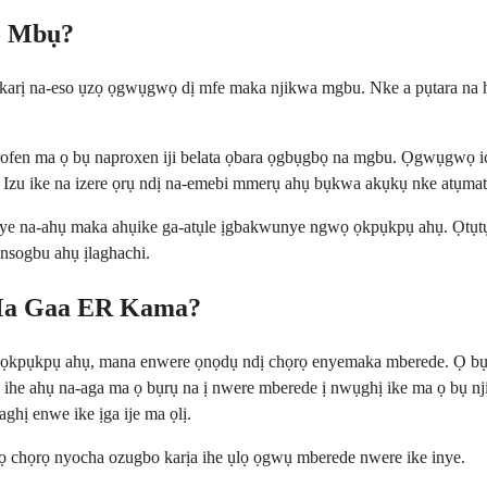
ọ Mbụ?
dịkarị na-eso ụzọ ọgwụgwọ dị mfe maka njikwa mgbu. Nke a pụtara na
fen ma ọ bụ naproxen iji belata ọbara ọgbụgbọ na mgbu. Ọgwụgwọ i
Izu ike na izere ọrụ ndị na-emebi mmerụ ahụ bụkwa akụkụ nke atụmat
, onye na-ahụ maka ahụike ga-atụle ịgbakwunye ngwọ ọkpụkpụ ahụ. Ọt
nsogbu ahụ ịlaghachi.
 Ma Gaa ER Kama?
ọkpụkpụ ahụ, mana enwere ọnọdụ ndị chọrọ enyemaka mberede. Ọ bụrụ
 ihe ahụ na-aga ma ọ bụrụ na ị nwere mberede ị nwụghị ike ma ọ bụ nji
hị enwe ike ịga ije ma ọlị.
ọ chọrọ nyocha ozugbo karịa ihe ụlọ ọgwụ mberede nwere ike inye.