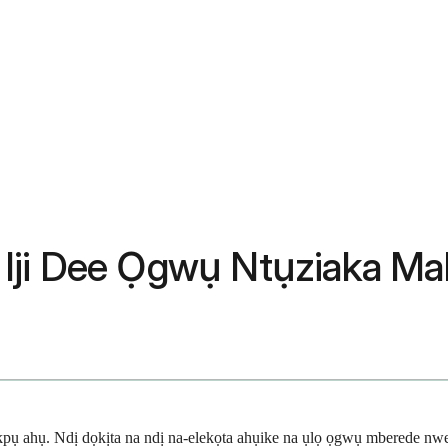
 Iji Dee Ọgwụ Ntụziaka 
 ahụ. Ndị dọkịta na ndị na-elekọta ahụike na ụlọ ọgwụ mberede nwere