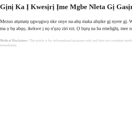
Gịnị Ka Ị Kwesịrị Ịme Mgbe Nleta Gị Gasị
Mezuo atụmatụ ọgwụgwọ nke onye na-ahụ maka ahụike gị nyere gị. Wer
ma ọ bụ abụọ, ikekwe ị nọ n'ụzọ ziri ezi. Ọ bụrụ na ha emelighị, mee
Medical Disclaimer:
This article is for informational purposes only and does not constitute med
immediately.