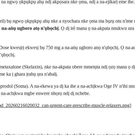
na ngwọ ọkpụkpụ ahụ ndị akpọsara nke ọma, ndị a na-ejikarị eme ihe.
ril) bụ ngwọ ọkpụkpụ ahụ nke a nyochara nke ọma ma bụrụ otu n'ime ndị 
a na-aṅụ ugboro atọ n'ụbọchị
. Ọ dị irè mana ọ na-akpata nnukwu ura 
ose kwesịrị ekwesị bụ 750 mg a na-aṅụ ugboro anọ n'ụbọchị. Ọ na-ad
'ụbọchị.
taxalone (Skelaxin), nke na-akpata obere mmetụta ndị ọzọ mana ọ dị 
 ka ị ghara ịrahụ ụra n'abalị.
odol (Soma). A na-ekewa ya dị ka ihe a na-achịkwa Oge IV n'ihi nnukw
a na-achịkwa mgbe enwere nhọrọ ndị dị nchebe.
load_20260216020032_can-urgent-care-prescribe-muscle-relaxers.png
]