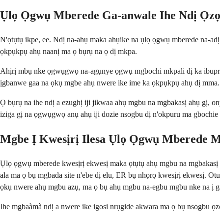
Ụlọ Ọgwụ Mberede Ga-anwale Ihe Ndị Ọz
N'ọtụtụ ikpe, ee. Ndị na-ahụ maka ahụike na ụlọ ọgwụ mberede na-a
ọkpụkpụ ahụ naanị ma ọ bụrụ na ọ dị mkpa.
Ahịrị mbụ nke ọgwụgwọ na-agụnye ọgwụ mgbochi mkpali dị ka ibupro
ịgbanwe gaa na ọkụ mgbe ahụ nwere ike ime ka ọkpụkpụ ahụ dị mma. 
Ọ bụrụ na ihe ndị a ezughị iji jikwaa ahụ mgbu na mgbakasị ahụ gị
iziga gị na ọgwụgwọ anụ ahụ iji dozie nsogbu dị n'okpuru ma gbochie 
Mgbe Ị Kwesịrị Ilesa Ụlọ Ọgwụ Mberede
Ụlọ ọgwụ mberede kwesịrị ekwesị maka ọtụtụ ahụ mgbu na mgbakasị 
ala ma ọ bụ mgbada site n'ebe dị elu, ER bụ nhọrọ kwesịrị ekwesị. Otu
ọkụ nwere ahụ mgbu azụ, ma ọ bụ ahụ mgbu na-egbu mgbu nke na ị gag
Ihe mgbaàmà ndị a nwere ike igosi nrụgide akwara ma ọ bụ nsogbu ọz