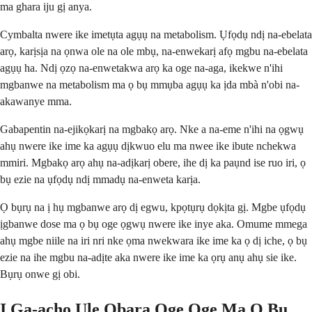
ma ghara iju gị anya.
Cymbalta nwere ike imetụta agụụ na metabolism. Ụfọdụ ndị na-ebelata
arọ, karịsịa na ọnwa ole na ole mbụ, na-enwekarị afọ mgbu na-ebelata
agụụ ha. Ndị ọzọ na-enwetakwa arọ ka oge na-aga, ikekwe n'ihi
mgbanwe na metabolism ma ọ bụ mmụba agụụ ka ịda mbà n'obi na-
akawanye mma.
Gabapentin na-ejikọkarị na mgbakọ arọ. Nke a na-eme n'ihi na ọgwụ
ahụ nwere ike ime ka agụụ dịkwuo elu ma nwee ike ibute nchekwa
mmiri. Mgbakọ arọ ahụ na-adịkarị obere, ihe dị ka paụnd ise ruo iri, ọ
bụ ezie na ụfọdụ ndị mmadụ na-enweta karịa.
Ọ bụrụ na ị hụ mgbanwe arọ dị egwu, kpọtụrụ dọkịta gị. Mgbe ụfọdụ
ịgbanwe dose ma ọ bụ oge ọgwụ nwere ike inye aka. Omume mmega
ahụ mgbe niile na iri nri nke ọma nwekwara ike ime ka ọ dị iche, ọ bụ
ezie na ihe mgbu na-adịte aka nwere ike ime ka ọrụ anụ ahụ sie ike.
Bụrụ onwe gị obi.
Ị Ga-achọ Ule Ọbara Oge Oge Ma Ọ Bụ