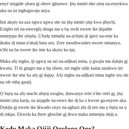
enye nrụgide ọbara gị ohere ịgbanwe. Ịṅụ mmiri nke ọma na-enyekwa
aka na isi mgbagwoju anya.
Imi akọrọ na-aza ngwa ngwa site na ịṅụ mmiri ọṅụ kwa ụbọchị.
Ezigbo nri na-enweghị shuga ma ọ bụ switi nwere ike ịkpalite
mmepụta ihe ọṅụṅụ. Ụfọdụ mmadụ na-achọta iji igwe na-eme ka
ikuku dị mma n'abalị bara uru. Zere mouthwashes nwere mmanya,
n'ihi na ha nwere ike ime ka akọrọ ka njọ.
Maka afọ mgbu, iji ọgwụ na nri na-adịkarị mma, ọ gwụla ma dọkịta gị
kwuru. Ti tii ginger ma ọ bụ obere, nri mgbe niile kama nnukwu nri
nwere ike ime ka afọ gị dajụọ. Afọ mgbu na-adịkarị mma mgbe izu ole
na ole mbụ gasịrị.
Ọ bụrụ na afọ ntachi abụrụ nsogbu, ịbawanye eriri n'ihe oriri gị, ịṅụ
mmiri ọṅụ karịa, na ịnọgide na-enwe ike dị ka o kwere ga-enyere aka.
Dọkịta gị nwere ike ịkwado onye na-agbazi afọ dị nro ma ọ bụrụ na ọ
dị mkpa. Ekwela ka ihere gbochie gị ikwu maka mmetụta nkịtị a.
Kedu Maka Ojiji Ogologo Oge?