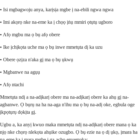
• Isi mgbagwoju anya, karịsịa mgbe ị na-ebili ngwa ngwa
• Imi akọrọ nke na-eme ka ị chọọ ịṅụ mmiri ọtụtụ ugboro
• Afọ mgbu ma ọ bụ afọ obere
• Ike ịchịkọta uche ma ọ bụ inwe mmetụta dị ka uzu
• Obere ọzịza n'aka gị ma ọ bụ ụkwụ
• Mgbanwe na agụụ
• Afọ ntachi
Mmetụta ndị a na-adịkarị obere ma na-adịkarị obere ka ahụ gị na-
agbanwe. Ọ bụrụ na ha na-aga n'ihu ma ọ bụ na-adị oke, egbula oge
ịkpọtụrụ dọkịta gị.
Ugbu a, ka anyị kwuo maka mmetụta ndị na-adịkarị obere mana ọ ka
njọ nke chọrọ nlekọta ahụike ozugbo. Ọ bụ ezie na ọ dị ụkọ, ịmara ha
na-eme ka ị mara mgbe ị ga-achọ enyemaka: