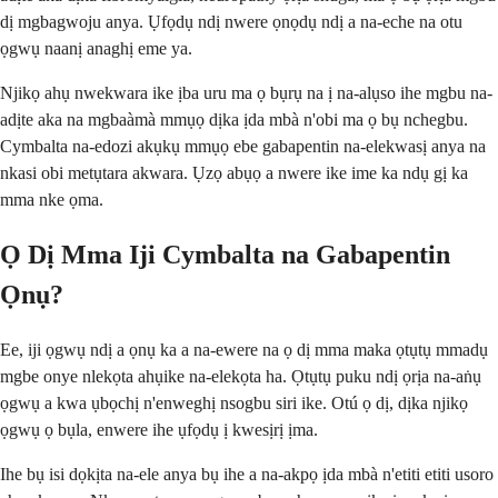
dị mgbagwoju anya. Ụfọdụ ndị nwere ọnọdụ ndị a na-eche na otu
ọgwụ naanị anaghị eme ya.
Njikọ ahụ nwekwara ike ịba uru ma ọ bụrụ na ị na-alụso ihe mgbu na-
adịte aka na mgbaàmà mmụọ dịka ịda mbà n'obi ma ọ bụ nchegbu.
Cymbalta na-edozi akụkụ mmụọ ebe gabapentin na-elekwasị anya na
nkasi obi metụtara akwara. Ụzọ abụọ a nwere ike ime ka ndụ gị ka
mma nke ọma.
Ọ Dị Mma Iji Cymbalta na Gabapentin
Ọnụ?
Ee, iji ọgwụ ndị a ọnụ ka a na-ewere na ọ dị mma maka ọtụtụ mmadụ
mgbe onye nlekọta ahụike na-elekọta ha. Ọtụtụ puku ndị ọrịa na-aṅụ
ọgwụ a kwa ụbọchị n'enweghị nsogbu siri ike. Otú ọ dị, dịka njikọ
ọgwụ ọ bụla, enwere ihe ụfọdụ ị kwesịrị ịma.
Ihe bụ isi dọkịta na-ele anya bụ ihe a na-akpọ ịda mbà n'etiti etiti usoro