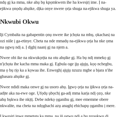
ndụ gị ka mma, nke ahụ bụ kpọmkwem ihe ha kwesịrị ime. Ị na-
ejikwa ọnọdụ ahụike, dịka onye nwere ọrịa shuga na-ejikwa shuga ya.
Nkwubi Okwu
Iji Cymbalta na gabapentin ọnụ nwere ike ịchọta na mbụ, ọkachasị na
ozi niile ị ga-etinye. Cheta na nde mmadụ na-ejikwa ọrịa ha nke ọma
na ọgwụ ndị a. Ị dịghị naanị gị na njem a.
Nwee obi ike na nkwukọrịta na otu ahụike gị. Ha bụ ndị mmekọ gị
n'ịchọta ihe kacha mma maka gị. Egbula oge ịjụ ajụjụ, kọọ nchegbu,
ma ọ bụ rịọ ka a kọwaa ihe. Enweghị ajụjụ nzuzu mgbe a bịara n'ihe
gbasara ahụike gị.
Nwee ndidi maka onwe gị na usoro ahụ. Ịgwọ ọrịa na ijikwa ọrịa na-
adịte aka na-ewe oge. Ụfọdụ ụbọchị ga-adị mma karịa ndị ọzọ, nke
ahụ bụkwa ihe nkịtị. Debe ndekọ ọganihu gị, mee ememme obere
nkwalite, ma cheta na ndọghachi azụ anaghị ehichapụ ọganihu ị mere.
Ị kwesịrị inwe mmetụta ka mma, na iji ọgwụ ndị a bụ nzọụkwụ dị