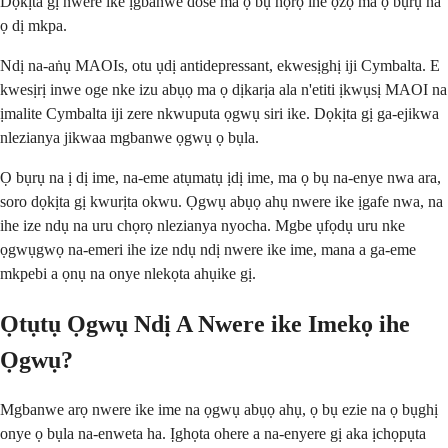
Dọkịta gị nwere ike ịgbanwe dose ma ọ bụ họrọ ihe ọzọ ma ọ bụrụ na
ọ dị mkpa.
Ndị na-aṅụ MAOIs, otu ụdị antidepressant, ekwesịghị iji Cymbalta. E
kwesịrị inwe oge nke izu abụọ ma ọ dịkarịa ala n'etiti ịkwụsị MAOI na
ịmalite Cymbalta iji zere nkwuputa ọgwụ siri ike. Dọkịta gị ga-ejikwa
nlezianya jikwaa mgbanwe ọgwụ ọ bụla.
Ọ bụrụ na ị dị ime, na-eme atụmatụ ịdị ime, ma ọ bụ na-enye nwa ara,
soro dọkịta gị kwurịta okwu. Ọgwụ abụọ ahụ nwere ike ịgafe nwa, na
ihe ize ndụ na uru chọrọ nlezianya nyocha. Mgbe ụfọdụ uru nke
ọgwụgwọ na-emeri ihe ize ndụ ndị nwere ike ime, mana a ga-eme
mkpebi a ọnụ na onye nlekọta ahụike gị.
Ọtụtụ Ọgwụ Ndị A Nwere ike Imekọ ihe
Ọgwụ?
Mgbanwe arọ nwere ike ime na ọgwụ abụọ ahụ, ọ bụ ezie na ọ bụghị
onye ọ bụla na-enweta ha. Ịghọta ohere a na-enyere gị aka ịchọpụta