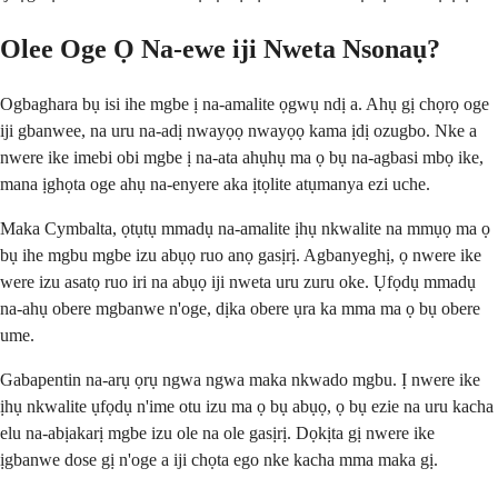
Olee Oge Ọ Na-ewe iji Nweta Nsonaụ?
Ogbaghara bụ isi ihe mgbe ị na-amalite ọgwụ ndị a. Ahụ gị chọrọ oge
iji gbanwee, na uru na-adị nwayọọ nwayọọ kama ịdị ozugbo. Nke a
nwere ike imebi obi mgbe ị na-ata ahụhụ ma ọ bụ na-agbasi mbọ ike,
mana ịghọta oge ahụ na-enyere aka ịtọlite ​​atụmanya ezi uche.
Maka Cymbalta, ọtụtụ mmadụ na-amalite ịhụ nkwalite na mmụọ ma ọ
bụ ihe mgbu mgbe izu abụọ ruo anọ gasịrị. Agbanyeghị, ọ nwere ike
were izu asatọ ruo iri na abụọ iji nweta uru zuru oke. Ụfọdụ mmadụ
na-ahụ obere mgbanwe n'oge, dịka obere ụra ka mma ma ọ bụ obere
ume.
Gabapentin na-arụ ọrụ ngwa ngwa maka nkwado mgbu. Ị nwere ike
ịhụ nkwalite ụfọdụ n'ime otu izu ma ọ bụ abụọ, ọ bụ ezie na uru kacha
elu na-abịakarị mgbe izu ole na ole gasịrị. Dọkịta gị nwere ike
ịgbanwe dose gị n'oge a iji chọta ego nke kacha mma maka gị.