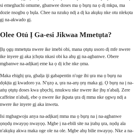
si emeghachi omume, gbanwee doses ma ọ bụrụ na ọ dị mkpa, ma
dozie nsogbu ọ bụla. Chee na nzukọ ndị a dị ka akụkụ nke otu nlekọta
gị na-akwado gị.
Olee Otú Ị Ga-esi Jikwaa Mmetụta?
Ịlụ ọgụ mmetụta nwere ike imebi obi, mana ọtụtụ usoro dị mfe nwere
ike inyere gị aka ịchọta nkasi obi ka ahụ gị na-agbanwe. Obere
mgbanwe na-adịkarị eme ka ọ dị iche nke ọma.
Maka ehighị ụra, gbalịa iji gabapentin n'oge ihi ụra ma ọ bụrụ na
dọkịta gị kwadoro ya. N'ụzọ a, ụra na-arụ ọrụ maka gị. Ọ bụrụ na ị na-
aṅụ ọtụtụ doses kwa ụbọchị, nnukwu nke nwere ike ịbụ n'abalị. Zere
caffeine n'abalị, ebe ọ nwere ike ịkpata ụra dị mma nke ọgwụ ndị a
nwere ike inyere gị aka inweta.
Isi mgbagwoju anya na-adịkarị mma ma ọ bụrụ na ị na-agbanwe
ọnọdụ nwayọọ nwayọọ. Mgbe ị na-ebili site na ịrahụ ụra, nọdụ ala
n'akụkụ akwa maka oge ole na ole. Mgbe ahụ bilie nwayọọ. Nke a na-