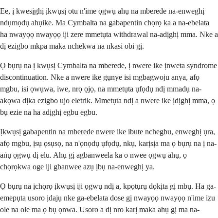
Ee, ị kwesịghị ịkwụsị otu n'ime ọgwụ ahụ na mberede na-enweghị
ndụmọdụ ahụike. Ma Cymbalta na gabapentin chọrọ ka a na-ebelata
ha nwayọọ nwayọọ iji zere mmetụta withdrawal na-adịghị mma. Nke a
dị ezigbo mkpa maka nchekwa na nkasi obi gị.
Ọ bụrụ na ị kwụsị Cymbalta na mberede, ị nwere ike ịnweta syndrome
discontinuation. Nke a nwere ike gụnye isi mgbagwoju anya, afọ
mgbu, isi ọwụwa, iwe, nrọ ọjọ, na mmetụta ụfọdụ ndị mmadụ na-
akọwa dịka ezigbo ujo eletrik. Mmetụta ndị a nwere ike ịdịghị mma, ọ
bụ ezie na ha adịghị egbu egbu.
Ịkwụsị gabapentin na mberede nwere ike ibute nchegbu, enweghị ụra,
afọ mgbu, ịsụ ọsụsọ, na n'ọnọdụ ụfọdụ, nkụ, karịsịa ma ọ bụrụ na ị na-
aṅụ ọgwụ dị elu. Ahụ gị agbanweela ka o nwee ọgwụ ahụ, ọ
chọrọkwa oge iji gbanwee azụ ịbụ na-enweghị ya.
Ọ bụrụ na ịchọrọ ịkwụsị iji ọgwụ ndị a, kpọtụrụ dọkịta gị mbụ. Ha ga-
emepụta usoro ịdajụ nke ga-ebelata dose gị nwayọọ nwayọọ n'ime izu
ole na ole ma ọ bụ ọnwa. Usoro a dị nro karị maka ahụ gị ma na-