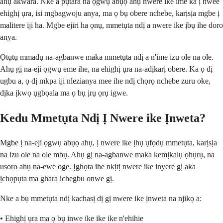
ahụ akwara. Nke a pụtara na ọgwụ abụọ ahụ nwere ike ime ka ị nwee
ehighị ụra, isi mgbagwoju anya, ma ọ bụ obere nchebe, karịsịa mgbe ị
malitere iji ha. Mgbe ejiri ha ọnụ, mmetụta ndị a nwere ike ịbụ ihe doro
anya.
Ọtụtụ mmadụ na-agbanwe maka mmetụta ndị a n'ime izu ole na ole.
Ahụ gị na-eji ọgwụ eme ihe, na ehighị ụra na-adịkarị obere. Ka ọ dị
ugbu a, ọ dị mkpa iji nlezianya mee ihe ndị chọrọ nchebe zuru oke,
dịka ịkwọ ụgbọala ma ọ bụ ịrụ ọrụ igwe.
Kedu Mmetụta Ndị Ị Nwere ike Ịnweta?
Mgbe ị na-eji ọgwụ abụọ ahụ, ị ​​nwere ike ịhụ ụfọdụ mmetụta, karịsịa
na izu ole na ole mbụ. Ahụ gị na-agbanwe maka kemịkalụ ọhụrụ, na
usoro ahụ na-ewe oge. Ịghọta ihe nkịtị nwere ike inyere gị aka
ịchọpụta ma ghara ichegbu onwe gị.
Nke a bụ mmetụta ndị kachasị dị gị nwere ike ịnweta na njikọ a:
• Ehighị ụra ma ọ bụ inwe ike ike ike n'ehihie