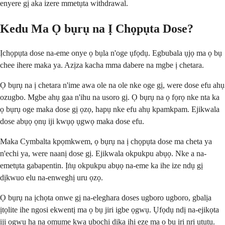
enyere gị aka izere mmetụta withdrawal.
Kedu Ma Ọ bụrụ na Ị Chọpụta Dose?
Ịchọpụta dose na-eme onye ọ bụla n'oge ụfọdụ. Egbubala ụjọ ma ọ bụ
chee ihere maka ya. Azịza kacha mma dabere na mgbe ị chetara.
Ọ bụrụ na ị chetara n'ime awa ole na ole nke oge gị, were dose efu ahụ
ozugbo. Mgbe ahụ gaa n'ihu na usoro gị. Ọ bụrụ na ọ fọrọ nke nta ka
ọ bụrụ oge maka dose gị ọzọ, hapụ nke efu ahụ kpamkpam. Ejikwala
dose abụọ ọnụ iji kwụọ ụgwọ maka dose efu.
Maka Cymbalta kpọmkwem, ọ bụrụ na ị chọpụta dose ma cheta ya
n'echi ya, were naanị dose gị. Ejikwala okpukpu abụọ. Nke a na-
emetụta gabapentin. Ịṅụ okpukpu abụọ na-eme ka ihe ize ndụ gị
dịkwuo elu na-enweghị uru ọzọ.
Ọ bụrụ na ịchọta onwe gị na-eleghara doses ugboro ugboro, gbalịa
ịtọlite ​​ihe ngosi ekwentị ma ọ bụ jiri igbe ọgwụ. Ụfọdụ ndị na-ejikọta
iji ọgwụ ha na omume kwa ụbọchị dịka ihi eze ma ọ bụ iri nri ụtụtụ.