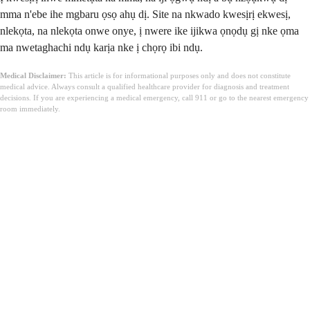
mma n'ebe ihe mgbaru ọsọ ahụ dị. Site na nkwado kwesịrị ekwesị,
nlekọta, na nlekọta onwe onye, ​​ị nwere ike ijikwa ọnọdụ gị nke ọma
ma nwetaghachi ndụ karịa nke ị chọrọ ibi ndụ.
Medical Disclaimer:
This article is for informational purposes only and does not constitute
medical advice. Always consult a qualified healthcare provider for diagnosis and treatment
decisions. If you are experiencing a medical emergency, call 911 or go to the nearest emergency
room immediately.