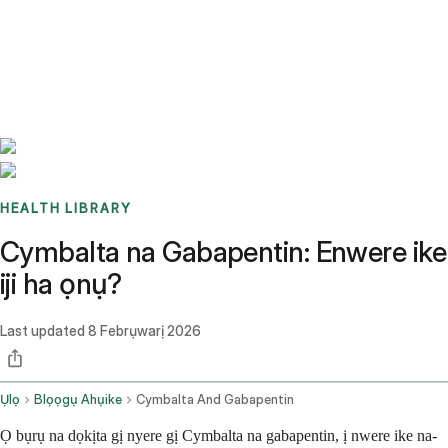
Benchmarks
Stories
FAQ
Sign up / Log in
HEALTH LIBRARY
Cymbalta na Gabapentin: Enwere ike
iji ha ọnụ?
Last updated
8 Febrụwarị 2026
Ụlọ
Blọọgụ Ahụike
Cymbalta And Gabapentin
Ọ bụrụ na dọkịta gị nyere gị Cymbalta na gabapentin, ị nwere ike na-