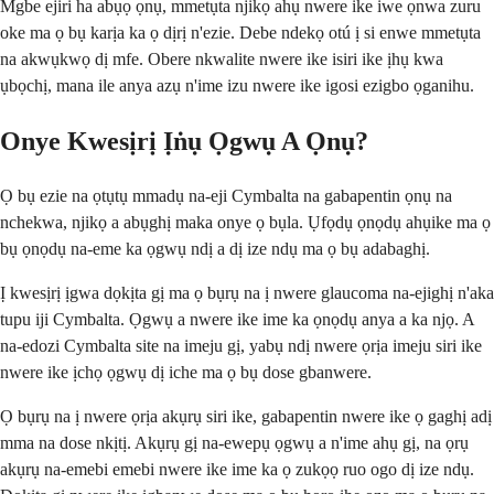
Mgbe ejiri ha abụọ ọnụ, mmetụta njikọ ahụ nwere ike iwe ọnwa zuru
oke ma ọ bụ karịa ka ọ dịrị n'ezie. Debe ndekọ otú ị si enwe mmetụta
na akwụkwọ dị mfe. Obere nkwalite nwere ike isiri ike ịhụ kwa
ụbọchị, mana ile anya azụ n'ime izu nwere ike igosi ezigbo ọganihu.
Onye Kwesịrị Ịṅụ Ọgwụ A Ọnụ?
Ọ bụ ezie na ọtụtụ mmadụ na-eji Cymbalta na gabapentin ọnụ na
nchekwa, njikọ a abụghị maka onye ọ bụla. Ụfọdụ ọnọdụ ahụike ma ọ
bụ ọnọdụ na-eme ka ọgwụ ndị a dị ize ndụ ma ọ bụ adabaghị.
Ị kwesịrị ịgwa dọkịta gị ma ọ bụrụ na ị nwere glaucoma na-ejighị n'aka
tupu iji Cymbalta. Ọgwụ a nwere ike ime ka ọnọdụ anya a ka njọ. A
na-edozi Cymbalta site na imeju gị, yabụ ndị nwere ọrịa imeju siri ike
nwere ike ịchọ ọgwụ dị iche ma ọ bụ dose gbanwere.
Ọ bụrụ na ị nwere ọrịa akụrụ siri ike, gabapentin nwere ike ọ gaghị adị
mma na dose nkịtị. Akụrụ gị na-ewepụ ọgwụ a n'ime ahụ gị, na ọrụ
akụrụ na-emebi emebi nwere ike ime ka ọ zukọọ ruo ogo dị ize ndụ.