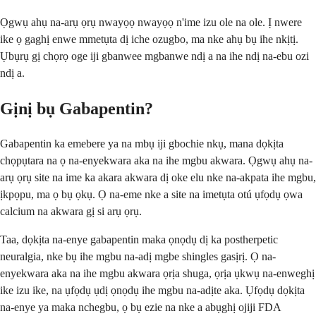
Ọgwụ ahụ na-arụ ọrụ nwayọọ nwayọọ n'ime izu ole na ole. Ị nwere
ike ọ gaghị enwe mmetụta dị iche ozugbo, ma nke ahụ bụ ihe nkịtị.
Ụbụrụ gị chọrọ oge iji gbanwee mgbanwe ndị a na ihe ndị na-ebu ozi
ndị a.
Gịnị bụ Gabapentin?
Gabapentin ka emebere ya na mbụ iji gbochie nkụ, mana dọkịta
chọpụtara na ọ na-enyekwara aka na ihe mgbu akwara. Ọgwụ ahụ na-
arụ ọrụ site na ime ka akara akwara dị oke elu nke na-akpata ihe mgbu,
ịkpọpu, ma ọ bụ ọkụ. Ọ na-eme nke a site na imetụta otú ụfọdụ ọwa
calcium na akwara gị si arụ ọrụ.
Taa, dọkịta na-enye gabapentin maka ọnọdụ dị ka postherpetic
neuralgia, nke bụ ihe mgbu na-adị mgbe shingles gasịrị. Ọ na-
enyekwara aka na ihe mgbu akwara ọrịa shuga, ọrịa ụkwụ na-enweghị
ike izu ike, na ụfọdụ ụdị ọnọdụ ihe mgbu na-adịte aka. Ụfọdụ dọkịta
na-enye ya maka nchegbu, ọ bụ ezie na nke a abụghị ojiji FDA