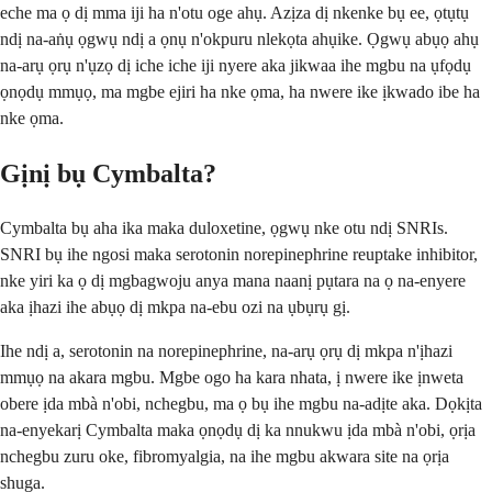
eche ma ọ dị mma iji ha n'otu oge ahụ. Azịza dị nkenke bụ ee, ọtụtụ
ndị na-aṅụ ọgwụ ndị a ọnụ n'okpuru nlekọta ahụike. Ọgwụ abụọ ahụ
na-arụ ọrụ n'ụzọ dị iche iche iji nyere aka jikwaa ihe mgbu na ụfọdụ
ọnọdụ mmụọ, ma mgbe ejiri ha nke ọma, ha nwere ike ịkwado ibe ha
nke ọma.
Gịnị bụ Cymbalta?
Cymbalta bụ aha ika maka duloxetine, ọgwụ nke otu ndị SNRIs.
SNRI bụ ihe ngosi maka serotonin norepinephrine reuptake inhibitor,
nke yiri ka ọ dị mgbagwoju anya mana naanị pụtara na ọ na-enyere
aka ịhazi ihe abụọ dị mkpa na-ebu ozi na ụbụrụ gị.
Ihe ndị a, serotonin na norepinephrine, na-arụ ọrụ dị mkpa n'ịhazi
mmụọ na akara mgbu. Mgbe ogo ha kara nhata, ị nwere ike ịnweta
obere ịda mbà n'obi, nchegbu, ma ọ bụ ihe mgbu na-adịte aka. Dọkịta
na-enyekarị Cymbalta maka ọnọdụ dị ka nnukwu ịda mbà n'obi, ọrịa
nchegbu zuru oke, fibromyalgia, na ihe mgbu akwara site na ọrịa
shuga.