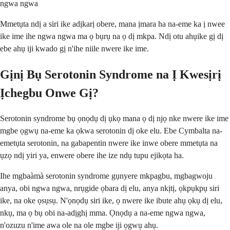
ngwa ngwa
Mmetụta ndị a siri ike adịkarị obere, mana ịmara ha na-eme ka ị nwee
ike ime ihe ngwa ngwa ma ọ bụrụ na ọ dị mkpa. Ndị otu ahụike gị dị
ebe ahụ iji kwado gị n'ihe niile nwere ike ime.
Gịnị Bụ Serotonin Syndrome na Ị Kwesịrị
Ịchegbu Onwe Gị?
Serotonin syndrome bụ ọnọdụ dị ụkọ mana ọ dị njọ nke nwere ike ime
mgbe ọgwụ na-eme ka ọkwa serotonin dị oke elu. Ebe Cymbalta na-
emetụta serotonin, na gabapentin nwere ike inwe obere mmetụta na
ụzọ ndị yiri ya, enwere obere ihe ize ndụ tupu ejikọta ha.
Ihe mgbaàmà serotonin syndrome gụnyere mkpagbu, mgbagwoju
anya, obi ngwa ngwa, nrụgide ọbara dị elu, anya nkịtị, ọkpụkpụ siri
ike, na oke ọsụsụ. N'ọnọdụ siri ike, ọ nwere ike ibute ahụ ọkụ dị elu,
nkụ, ma ọ bụ obi na-adịghị mma. Ọnọdụ a na-eme ngwa ngwa,
n'ozuzu n'ime awa ole na ole mgbe iji ọgwụ ahụ.