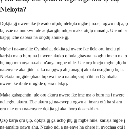
Nlekọta?
Dọkịta gị nwere ike ịkwado ụfọdụ nlekọta mgbe ị na-eji ọgwụ ndị a, ọ
bụ ezie na nnukwu ule adịkarịghị mkpa maka ọtụtụ mmadụ. Ule ndị a
kapịrị iche dabara na ọnọdụ ahụike gị.
Mgbe ị na-amalite Cymbalta, dọkịta gị nwere ike ịlele ọrụ imeju gị,
karịsịa ma ọ bụrụ na ị nwere akụkọ ọ bụla gbasara nsogbu imeju ma ọ
bụ ṅụọ mmanya na-aba n'anya mgbe niile. Ule ọrụ imeju mgbe ụfọdụ
na-enyere aka ijide n'aka na ọgwụ ahụ anaghị akpata nsogbu ọ bụla.
Nlekọta nrụgide ọbara bụkwa ihe a na-ahụkarị n'ihi na Cymbalta
nwere ike ibute nrụgide ọbara ntakịrị.
Maka gabapentin, ule ọrụ akụrụ nwere ike ime ma ọ bụrụ na ị nwere
nchegbu akụrụ. Ebe akụrụ gị na-ewepụ ọgwụ a, ịmara otú ha si arụ
ọrụ nke ọma na-enyere dọkịta gị aka ịhọrọ dose ziri ezi.
Ọzọ karịa ọrụ ụlọ, dọkịta gị ga-achọ ịhụ gị mgbe niile, karịsịa mgbe ị
na-amalite ọgwụ ahụ. Nzukọ ndị a na-enye ha ohere iji nyochaa otú ị