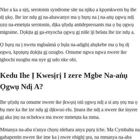
Nke a ka a sịrị, serotonin syndrome site na njikọ a kpọmkwem bụ ihe
dị ụkọ. Ihe ize ndụ gị na-abawanye ma ọ bụrụ na ị na-aṅụ ọgwụ ndị
ọzọ na-emetụta serotonin, dịka ụfọdụ antidepressants ma ọ bụ ọgwụ
migraine. Dọkịta gị ga-enyocha ọgwụ gị niile iji belata ihe ize ndụ a.
Ọ bụrụ na ị nweta mgbaàmà ọ bụla na-adịghị ahụkebe ma ọ bụ dị
egwu, kpọtụrụ dọkịta gị ozugbo. Omume ngwa ngwa nwere ike
igbochi nsogbu ma nye gị udo nke obi.
Kedu Ihe Ị Kwesịrị I zere Mgbe Na-aṅụ
Ọgwụ Ndị A?
Ihe ụfọdụ na omume nwere ike ịkwụsị otú ọgwụ ndị a si arụ ọrụ ma ọ
bụ mee ka ihe ize ndụ gị dịkwuo elu. Ịmara ihe ndị a nwere ike inyere
gị aka ịnọ na nchekwa ma nwee mmetụta ka mma.
Mmanya na-aba n'anya chọrọ nlebara anya pụrụ iche. Ma Cymbalta na
gabapentin nwere ike ime ka ị nwee ehighị ụra, na mmanya na-aba