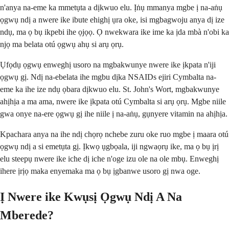
n'anya na-eme ka mmetụta a dịkwuo elu. Ịṅụ mmanya mgbe ị na-aṅụ
ọgwụ ndị a nwere ike ibute ehighị ụra oke, isi mgbagwoju anya dị ize
ndụ, ma ọ bụ ikpebi ihe ọjọọ. Ọ nwekwara ike ime ka ịda mbà n'obi ka
njọ ma belata otú ọgwụ ahụ si arụ ọrụ.
Ụfọdụ ọgwụ enweghị usoro na mgbakwunye nwere ike ịkpata n'iji
ọgwụ gị. Ndị na-ebelata ihe mgbu dịka NSAIDs ejiri Cymbalta na-
eme ka ihe ize ndụ ọbara dịkwuo elu. St. John's Wort, mgbakwunye
ahịhịa a ma ama, nwere ike ịkpata otú Cymbalta si arụ ọrụ. Mgbe niile
gwa onye na-ere ọgwụ gị ihe niile ị na-aṅụ, gụnyere vitamin na ahịhịa.
Kpachara anya na ihe ndị chọrọ nchebe zuru oke ruo mgbe ị maara otú
ọgwụ ndị a si emetụta gị. Ịkwọ ụgbọala, iji ngwaọrụ ike, ma ọ bụ ịrị
elu steepụ nwere ike iche dị iche n'oge izu ole na ole mbụ. Enweghị
ihere ịrịọ maka enyemaka ma ọ bụ ịgbanwe usoro gị nwa oge.
Ị Nwere ike Kwụsị Ọgwụ Ndị A Na
Mberede?