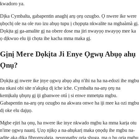
kwadoro ya.
Dịka Cymbalta, gabapentin anaghị arụ ọrụ ozugbo. Ọ nwere ike were
ụbọchị ole na ole ruo izu abụọ tupu ị chọpụta nkwalite na mgbaàmà gị.
Dọkịta gị ga-amalite gị na obere dose ma jiri nwayọọ nwayọọ mee ka
ọ dịkwuo elu iji chọta ihe kacha mma maka gị.
Gịnị Mere Dọkịta Ji Enye Ọgwụ Abụọ ahụ
Ọnụ?
Dọkịta gị nwere ike ịnye ọgwụ abụọ ahụ n'ihi na ha na-edozi ihe mgbu
na nkasi obi site n'akụkụ dị iche iche. Cymbalta na-arụ ọrụ na
kemịkalụ ụbụrụ gị iji gbanwee otú ị si enwe mmetụta mgbu.
Gabapentin na-arụ ọrụ ozugbo na akwara onwe ha iji mee ka ozi mgbu
dị oke elu dajụọ.
Mgbe ejiri ha ọnụ, ha nwere ike inye nkwado mgbu ka mma karịa otu
n'ime ọgwụ naanị. Ụzọ njikọ a na-ahụkarị maka ọnọdụ ihe mgbu na-
adịte aka dịka fibromyalgia, neuropathy ọrịa shuga, ma ọ bụ ọrịa mgbu