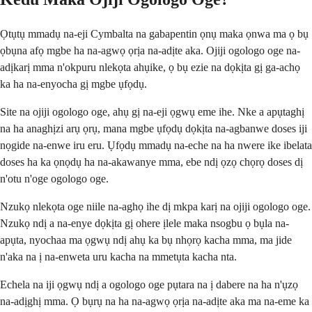
Ọtụtụ mmadụ na-eji Cymbalta na gabapentin ọnụ maka ọnwa ma ọ bụ
ọbụna afọ mgbe ha na-agwọ ọrịa na-adịte aka. Ojiji ogologo oge na-
adịkarị mma n'okpuru nlekọta ahụike, ọ bụ ezie na dọkịta gị ga-achọ
ka ha na-enyocha gị mgbe ụfọdụ.
Site na ojiji ogologo oge, ahụ gị na-eji ọgwụ eme ihe. Nke a apụtaghị
na ha anaghịzi arụ ọrụ, mana mgbe ụfọdụ dọkịta na-agbanwe doses iji
nọgide na-enwe iru eru. Ụfọdụ mmadụ na-eche na ha nwere ike ibelata
doses ha ka ọnọdụ ha na-akawanye mma, ebe ndị ọzọ chọrọ doses dị
n'otu n'oge ogologo oge.
Nzukọ nlekọta oge niile na-aghọ ihe dị mkpa karị na ojiji ogologo oge.
Nzukọ ndị a na-enye dọkịta gị ohere ịlele maka nsogbu ọ bụla na-
apụta, nyochaa ma ọgwụ ndị ahụ ka bụ nhọrọ kacha mma, ma jide
n'aka na ị na-enweta uru kacha na mmetụta kacha nta.
Echela na iji ọgwụ ndị a ogologo oge pụtara na ị dabere na ha n'ụzọ
na-adịghị mma. Ọ bụrụ na ha na-agwọ ọrịa na-adịte aka ma na-eme ka