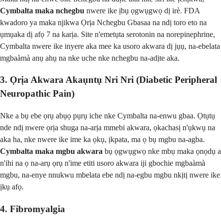
Cymbalta maka nchegbu
nwere ike ịbụ ọgwụgwọ dị irè. FDA
kwadoro ya maka njikwa Ọrịa Nchegbu Gbasaa na ndị toro eto na
ụmụaka dị afọ 7 na karịa. Site n'emetụta serotonin na norepinephrine,
Cymbalta nwere ike inyere aka mee ka usoro akwara dị jụụ, na-ebelata
mgbaàmà anụ ahụ na nke uche nke nchegbu na-adịte aka.
3. Ọrịa Akwara Akaụntụ Nri Nri (Diabetic Peripheral
Neuropathic Pain)
Nke a bụ ebe ọrụ abụọ pụrụ iche nke Cymbalta na-enwu gbaa. Ọtụtụ
nde ndị nwere ọrịa shuga na-arịa mmebi akwara, ọkachasị n'ụkwụ na
aka ha, nke nwere ike ime ka ọkụ, ịkpata, ma ọ bụ mgbu na-agba.
Cymbalta maka mgbu akwara
bụ ọgwụgwọ nke mbụ maka ọnọdụ a
n'ihi na ọ na-arụ ọrụ n'ime etiti usoro akwara iji gbochie mgbaàmà
mgbu, na-enye nnukwu mbelata ebe ndị na-egbu mgbu nkịtị nwere ike
ịkụ afọ.
4. Fibromyalgia