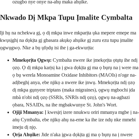
ozugbo nye onye na-ahụ maka ahụike.
Nkwado Dị Mkpa Tupu Ịmalite Cymbalta
Iji hụ na nchekwa gị, ọ dị mkpa inwe mkparịta ụka mepere emepe ma
kwụsịghị na dọkịta gị gbasara akụkọ ahụike gị zuru ezu tupu ịmalite
ọgwụgwọ. Nke a bụ ụfọdụ isi ihe ị ga-ekwurịta:
Mmekọrịta Ọgwụ:
Cymbalta nwere ike ịmekọrịta ọtụtụ ihe ndị
ọzọ. Ọ dị mkpa karịsị ka ị gwa dọkịta gị ma ọ bụrụ na ị were ma
ọ bụ werela Monoamine Oxidase Inhibitors (MAOIs) n'oge na-
adịbeghị anya, ebe njikọ a nwere ike ịnwụ. Mmekọrịta ndị ọzọ
dị mkpa gụnyere triptans (maka migraines), ọgwụ mgbochi ịda
mbà n'obi ndị ọzọ (SSRIs, SNRIs ndị ọzọ), ọgwụ na-agbazi
ọbara, NSAIDs, na ihe mgbakwunye St. John's Wort.
Ojiji Mmanya:
Ị kwesịrị izere nnukwu oriri mmanya mgbe ị na-
aṅụ Cymbalta, ebe njikọ ahụ na-eme ka ihe ize ndụ nke mmebi
imeju dị njọ.
Ọrịa Ahụike:
Jide n'aka ịgwa dọkịta gị ma ọ bụrụ na ị nwere