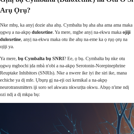
Arụ Ọrụ?
Nke mbụ, ka anyị dozie aha ahụ. Cymbalta bụ aha aha ama ama maka
ọgwụ a na-akpọ
duloxetine
. Ya mere, mgbe anyị na-ekwu maka
ojiji
duloxetine
, anyị na-ekwu maka otu ihe ahụ na-eme ka ọ rụọ ọrụ na
ojiji ya.
Ya mere,
bụ Cymbalta bụ SNRI
? Ee, ọ bụ. Cymbalta bụ nke otu
ọgwụ mgbochi ịda mbà n'obi a na-akpọ Serotonin-Norepinephrine
Reuptake Inhibitors (SNRIs). Nke a nwere ike iyi ihe siri ike, mana
echiche ya dị mfe. Ụbụrụ gị na-eji ozi kemikal a na-akpọ
neurotransmitters iji soro sel akwara nkwurịta okwu. Abụọ n'ime ndị
ozi ndị a dị mkpa bụ: