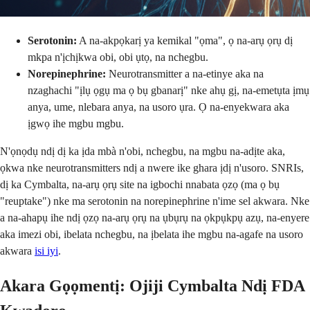
Serotonin:
A na-akpọkarị ya kemikal "ọma", ọ na-arụ ọrụ dị
mkpa n'ịchịkwa obi, obi ụtọ, na nchegbu.
Norepinephrine:
Neurotransmitter a na-etinye aka na
nzaghachi "ịlụ ọgụ ma ọ bụ gbanarị" nke ahụ gị, na-emetụta ịmụ
anya, ume, nlebara anya, na usoro ụra. Ọ na-enyekwara aka
ịgwọ ihe mgbu mgbu.
N'ọnọdụ ndị dị ka ịda mbà n'obi, nchegbu, na mgbu na-adịte aka,
ọkwa nke neurotransmitters ndị a nwere ike ghara ịdị n'usoro. SNRIs,
dị ka Cymbalta, na-arụ ọrụ site na igbochi nnabata ọzọ (ma ọ bụ
"reuptake") nke ma serotonin na norepinephrine n'ime sel akwara. Nke
a na-ahapụ ihe ndị ọzọ na-arụ ọrụ na ụbụrụ na ọkpụkpụ azụ, na-enyere
aka imezi obi, ibelata nchegbu, na ịbelata ihe mgbu na-agafe na usoro
akwara
isi iyi
.
Akara Gọọmentị: Ojiji Cymbalta Ndị FDA