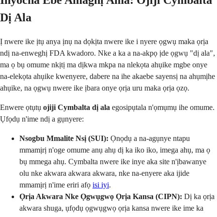
Dị Ala
Ị nwere ike ịtụ anya ịnụ na dọkịta nwere ike i nyere ọgwụ maka ọrịa
ndị na-enweghị FDA kwadoro. Nke a ka a na-akpọ ịde ọgwụ "dị ala",
ma ọ bụ omume nkịtị ma dịkwa mkpa na nlekọta ahụike mgbe onye
na-elekọta ahụike kwenyere, dabere na ihe akaebe sayensị na ahụmịhe
ahụike, na ọgwụ nwere ike ịbara onye ọrịa uru maka ọrịa ọzọ.
Enwere ọtụtụ
ojiji Cymbalta dị ala
egosipụtala n'ọmụmụ ihe omume.
Ụfọdụ n'ime ndị a gụnyere:
Nsogbu Mmalite Nsị (SUI):
Ọnọdụ a na-agụnye ntapu
mmamịrị n'oge omume anụ ahụ dị ka iko iko, imega ahụ, ma ọ
bụ mmega ahụ. Cymbalta nwere ike inye aka site n'ịbawanye
olu nke akwara akwara akwara, nke na-enyere aka ijide
mmamịrị n'ime eriri afọ
isi iyi
.
Ọrịa Akwara Nke Ọgwụgwọ Ọrịa Kansa (CIPN):
Dị ka ọrịa
akwara shuga, ụfọdụ ọgwụgwọ ọrịa kansa nwere ike ime ka