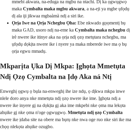
mmebi akwara, na-eduga na mgbu na ntachi. Dị ka ọgwụgwọ
maka
Cymbalta maka mgbu akwara
, a na-eji ya mgbe ụfọdụ
dị ala iji jikwaa mgbaàmà ndị a siri ike.
Ọrịa Iwe na Ọrịa Nchegbu Ọha:
Ebe nkwado gọọmentị bụ
maka GAD, usoro ndị na-eme ka
Cymbalta maka nchegbu
dị
irè nwere ike itinye aka na ọrịa ndị ọzọ metụtara nchegbu, ma
ụfọdụ dọkịta nwere ike i nyere ya maka mberede iwe ma ọ bụ
ọrịa egwu mmadụ.
Mkparịta Ụka Dị Mkpa: Ịghọta Mmetụta
Ndị Ọzọ Cymbalta na Ịdọ Aka ná Ntị
Enweghị ọgwụ ọ bụla na-enweghị ihe ize ndụ, ọ dịkwa mkpa inwe
nlele doro anya nke mmetụta ndị ọzọ nwere ike ime. Ịghọta ndị a
nwere ike inyere gị na dọkịta gị aka ime mkpebi nke ọma ma lekọta
ahụike gị nke ọma n'oge ọgwụgwọ.
Mmetụta ndị ọzọ Cymbalta
nwere ike ịdaba site na obere ma bụrụ nke nwa oge ruo nke siri ike ma
chọọ nlekọta ahụike ozugbo.