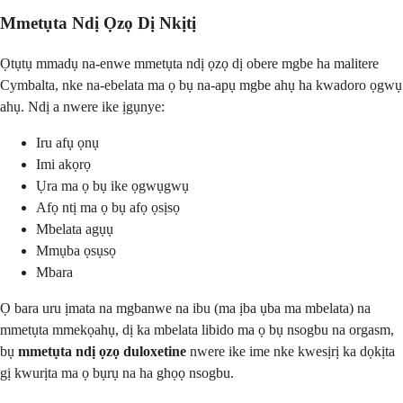
Mmetụta Ndị Ọzọ Dị Nkịtị
Ọtụtụ mmadụ na-enwe mmetụta ndị ọzọ dị obere mgbe ha malitere
Cymbalta, nke na-ebelata ma ọ bụ na-apụ mgbe ahụ ha kwadoro ọgwụ
ahụ. Ndị a nwere ike ịgụnye:
Iru afụ ọnụ
Imi akọrọ
Ụra ma ọ bụ ike ọgwụgwụ
Afọ ntị ma ọ bụ afọ ọsịsọ
Mbelata agụụ
Mmụba ọsụsọ
Mbara
Ọ bara uru ịmata na mgbanwe na ibu (ma ịba ụba ma mbelata) na
mmetụta mmekọahụ, dị ka mbelata libido ma ọ bụ nsogbu na orgasm,
bụ
mmetụta ndị ọzọ duloxetine
nwere ike ime nke kwesịrị ka dọkịta
gị kwurịta ma ọ bụrụ na ha ghọọ nsogbu.