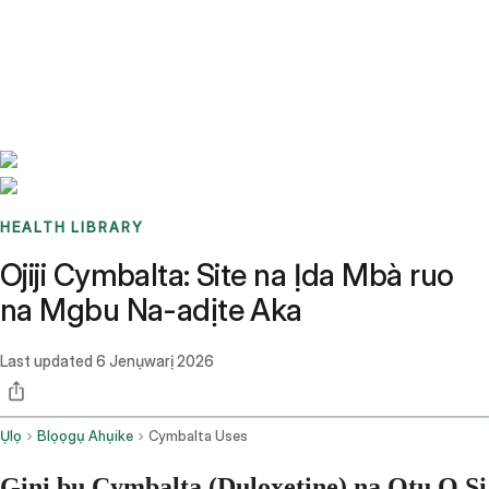
Benchmarks
Stories
FAQ
Sign up / Log in
HEALTH LIBRARY
Ojiji Cymbalta: Site na Ịda Mbà ruo
na Mgbu Na-adịte Aka
Last updated
6 Jenụwarị 2026
Ụlọ
Blọọgụ Ahụike
Cymbalta Uses
Gịnị bụ Cymbalta (Duloxetine) na Otu O Si