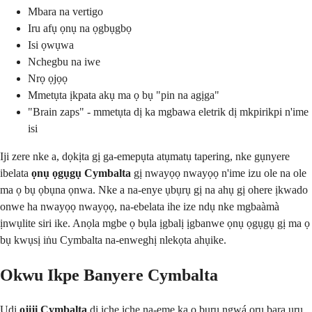
Mbara na vertigo
Iru afụ ọnụ na ọgbụgbọ
Isi ọwụwa
Nchegbu na iwe
Nrọ ọjọọ
Mmetụta ịkpata akụ ma ọ bụ "pin na agịga"
"Brain zaps" - mmetụta dị ka mgbawa eletrik dị mkpirikpi n'ime
isi
Iji zere nke a, dọkịta gị ga-emepụta atụmatụ tapering, nke gụnyere
ibelata
ọnụ ọgụgụ Cymbalta
gị nwayọọ nwayọọ n'ime izu ole na ole
ma ọ bụ ọbụna ọnwa. Nke a na-enye ụbụrụ gị na ahụ gị ohere ịkwado
onwe ha nwayọọ nwayọọ, na-ebelata ihe ize ndụ nke mgbaàmà
ịnwụlite siri ike. Anọla mgbe ọ bụla ịgbalị ịgbanwe ọnụ ọgụgụ gị ma ọ
bụ kwụsị iṅu Cymbalta na-enweghị nlekọta ahụike.
Okwu Ikpe Banyere Cymbalta
Ụdị
ojiji Cymbalta
dị iche iche na-eme ka ọ bụrụ ngwá ọrụ bara uru