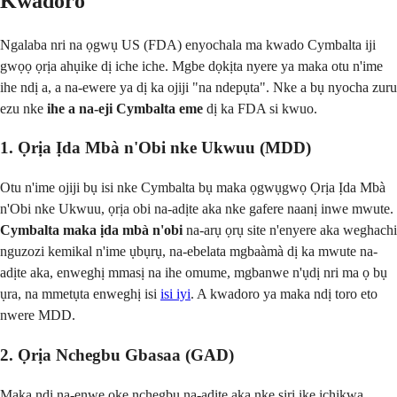
Kwadoro
Ngalaba nri na ọgwụ US (FDA) enyochala ma kwado Cymbalta iji
gwọọ ọrịa ahụike dị iche iche. Mgbe dọkịta nyere ya maka otu n'ime
ihe ndị a, a na-ewere ya dị ka ojiji "na ndepụta". Nke a bụ nyocha zuru
ezu nke
ihe a na-eji Cymbalta eme
dị ka FDA si kwuo.
1. Ọrịa Ịda Mbà n'Obi nke Ukwuu (MDD)
Otu n'ime ojiji bụ isi nke Cymbalta bụ maka ọgwụgwọ Ọrịa Ịda Mbà
n'Obi nke Ukwuu, ọrịa obi na-adịte aka nke gafere naanị inwe mwute.
Cymbalta maka ịda mbà n'obi
na-arụ ọrụ site n'enyere aka weghachi
nguzozi kemikal n'ime ụbụrụ, na-ebelata mgbaàmà dị ka mwute na-
adịte aka, enweghị mmasị na ihe omume, mgbanwe n'ụdị nri ma ọ bụ
ụra, na mmetụta enweghị isi
isi iyi
. A kwadoro ya maka ndị toro eto
nwere MDD.
2. Ọrịa Nchegbu Gbasaa (GAD)
Maka ndị na-enwe oke nchegbu na-adịte aka nke siri ike ịchịkwa,