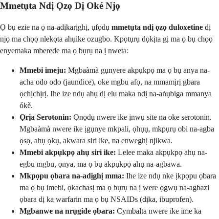
Mmetụta Ndị Ọzọ Dị Oké Njọ
Ọ bụ ezie na ọ na-adịkarịghị, ụfọdụ
mmetụta ndị ọzọ duloxetine
dị
njọ ma chọọ nlekọta ahụike ozugbo. Kpọtụrụ dọkịta gị ma ọ bụ chọọ
enyemaka mberede ma ọ bụrụ na ị nweta:
Mmebi imeju:
Mgbaàmà gụnyere akpụkpọ ma ọ bụ anya na-
acha odo odo (jaundice), oke mgbu afọ, na mmamịrị gbara
ọchịchịrị. Ihe ize ndụ ahụ dị elu maka ndị na-aṅụbiga mmanya
ókè.
Ọrịa Serotonin:
Ọnọdụ nwere ike ịnwụ site na oke serotonin.
Mgbaàmà nwere ike ịgụnye mkpali, ọhụụ, mkpụrụ obi na-agba
ọsọ, ahụ ọkụ, akwara siri ike, na enweghị njikwa.
Mmebi akpụkpọ ahụ siri ike:
Lelee maka akpụkpọ ahụ na-
egbu mgbu, ọnya, ma ọ bụ akpụkpọ ahụ na-agbawa.
Mkpọpu ọbara na-adịghị mma:
Ihe ize ndụ nke ịkpọpu ọbara
ma ọ bụ imebi, ọkachasị ma ọ bụrụ na ị were ọgwụ na-agbazi
ọbara dị ka warfarin ma ọ bụ NSAIDs (dịka, ibuprofen).
Mgbanwe na nrụgide ọbara:
Cymbalta nwere ike ime ka