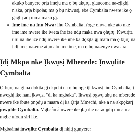
akụkọ banyere ọrịa imeju ma ọ bụ akụrụ, glaucoma na-ejighị
n'aka, ọrịa bipolar, ma ọ bụ nkwụsị, ebe Cymbalta nwere ike ọ
gaghị adị mma maka gị.
Ime ime na Ịnụ Nwa:
Ịṅụ Cymbalta n'oge ọnwa nke atọ nke
ime ime nwere ike iweta ihe ize ndụ maka nwa ọhụrụ. Kwurịta
uru na ihe ize ndụ nwere ike ime ka dọkịta gị mara ma ọ bụrụ na
ị dị ime, na-eme atụmatụ ime ime, ma ọ bụ na-enye nwa ara.
Ịdị Mkpa nke Ịkwụsị Mberede: Ịnwụlite
Cymbalta
Ọ bụrụ na gị na dọkịta gị ekpebi na ọ bụ oge iji kwụsị iṅu Cymbalta, ị
nweghị ike nanị ịkwụsị "dị ka mgbaka". Ịkwụsị ọgwụ ahụ na mberede
nwere ike ibute ọnọdụ a maara dị ka Ọrịa Mmechi, nke a na-akpọkarị
ịnwụlite Cymbalta
. Mgbaàmà nwere ike ịbụ ihe na-adịghị mma ma
mgbe ụfọdụ siri ike.
Mgbaàmà
ịnwụlite Cymbalta
dị nkịtị gụnyere: