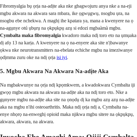
Fibromyalgia bụ ọrịa na-adịte aka nke gbagwojuru anya nke a na-eji
mgbu akwara na akwara sara mbara, ike ọgwụgwụ, nsogbu ụra, na
nsogbu ebe nchekwa. A maghị ihe kpatara ya, mana a kwenyere na ọ
na-agụnye otú ụbụrụ na ọkpụkpụ azụ si edozi mgbaàmà mgbu.
Cymbalta maka fibromyalgia
kwadoro maka ndị toro eto na ụmụaka
dị afọ 13 na karịa. A kwenyere na ọ na-enyere aka site n'ịbawanye
ọkwa nke neurotransmitters na-ebelata echiche mgbu na imeziwanye
ọdịmma zuru oke na ndị ọrịa
isi iyi
.
5. Mgbu Akwara Na Akwara Na-adịte Aka
Na mgbakwunye na ọrịa ndị kpọmkwem, a kwadokwara Cymbalta iji
gwọọ mgbu akwara na akwara na-adịte aka na ndị toro eto. Nke a
gụnyere mgbu na-adịte aka site na ọnọdụ dị ka mgbu azụ azụ na-adịte
aka na mgbu n'ihi osteoarthritis. Maka ndị ọrịa ndị a, Cymbalta na-
enye nhọrọ na-enweghị opioid maka njikwa mgbu sitere na ọkpụkpụ,
akwara, akwara, na akwara.
Inyocha Ebe Amaghị Ama: Ojiji Cymbalta