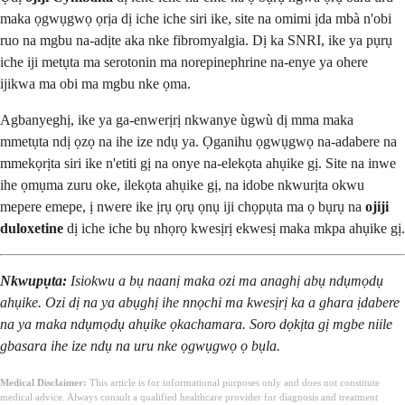
maka ọgwụgwọ ọrịa dị iche iche siri ike, site na omimi ịda mbà n'obi
ruo na mgbu na-adịte aka nke fibromyalgia. Dị ka SNRI, ike ya pụrụ
iche iji metụta ma serotonin ma norepinephrine na-enye ya ohere
ijikwa ma obi ma mgbu nke ọma.
Agbanyeghị, ike ya ga-enwerịrị nkwanye ùgwù dị mma maka
mmetụta ndị ọzọ na ihe ize ndụ ya. Ọganihu ọgwụgwọ na-adabere na
mmekọrịta siri ike n'etiti gị na onye na-elekọta ahụike gị. Site na inwe
ihe ọmụma zuru oke, ilekọta ahụike gị, na idobe nkwurịta okwu
mepere emepe, ị nwere ike ịrụ ọrụ ọnụ iji chọpụta ma ọ bụrụ na
ojiji
duloxetine
dị iche iche bụ nhọrọ kwesịrị ekwesị maka mkpa ahụike gị.
Nkwupụta:
Isiokwu a bụ naanị maka ozi ma anaghị abụ ndụmọdụ
ahụike. Ozi dị na ya abụghị ihe nnọchi ma kwesịrị ka a ghara ịdabere
na ya maka ndụmọdụ ahụike ọkachamara. Soro dọkịta gị mgbe niile
gbasara ihe ize ndụ na uru nke ọgwụgwọ ọ bụla.
Medical Disclaimer:
This article is for informational purposes only and does not constitute
medical advice. Always consult a qualified healthcare provider for diagnosis and treatment