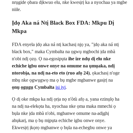
nrụgide ọbara dịkwuo elu, nke kwesịrị ka a nyochaa ya mgbe
niile.
Ịdọ Aka ná Ntị Black Box FDA: Mkpu Dị
Mkpa
FDA enyela ịdọ aka ná ntị kachasị njọ ya, "ịdọ aka ná ntị
black box," maka Cymbalta na ọgwụ mgbochi ịda mbà
n'obi ndị ọzọ. Ọ na-egosipụta
ihe ize ndụ dị elu nke
echiche igbu onwe onye na omume na ụmụaka, ndị
ntorobịa, na ndị na-eto eto (ruo afọ 24)
, ọkachasị n'oge
mbụ nke ọgwụgwọ ma ọ bụ mgbe mgbanwe gasịrị na
ọnụ ọgụgụ Cymbalta
isi iyi
.
Ọ dị oke mkpa ka ndị ọrịa nọ n'òtù afọ a, yana ezinụlọ ha
na ndị na-elekọta ha, nyochaa nke ọma maka mmechi ọ
bụla nke ịda mbà n'obi, mgbanwe omume na-adịghị
ahụkarị, ma ọ bụ mịpụta echiche igbu onwe onye.
Ekwesịrị ịkọrọ mgbanwe ọ bụla na-echegbu onwe ya