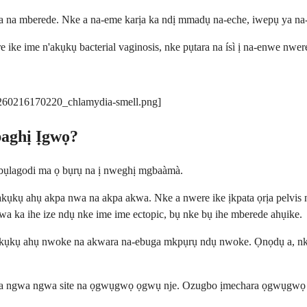
ụta na mberede. Nke a na-eme karịa ka ndị mmadụ na-eche, iwepụ ya na
ike ime n'akụkụ bacterial vaginosis, nke pụtara na ísì ị na-enwe nwere
20260216170220_chlamydia-smell.png]
aghị Ịgwọ?
ọbụlagodi ma ọ bụrụ na ị nweghị mgbaàmà.
ụkụ ahụ akpa nwa na akpa akwa. Nke a nwere ike ịkpata ọrịa pelvis na
a ka ihe ize ndụ nke ime ime ectopic, bụ nke bụ ihe mberede ahụike.
akụkụ ahụ nwoke na akwara na-ebuga mkpụrụ ndụ nwoke. Ọnọdụ a, nke
a ngwa ngwa site na ọgwụgwọ ọgwụ nje. Ozugbo ịmechara ọgwụgwọ ahụ 