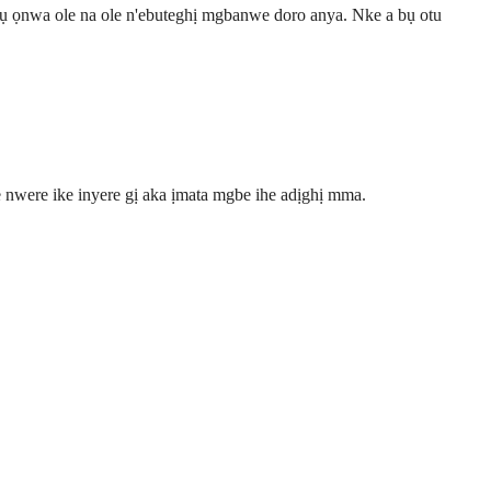
 bụ ọnwa ole na ole n'ebuteghị mgbanwe doro anya. Nke a bụ otu
were ike inyere gị aka ịmata mgbe ihe adịghị mma.