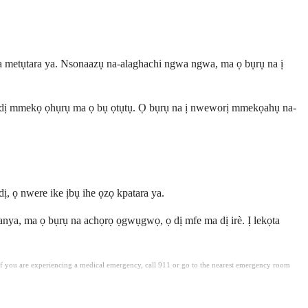
a metụtara ya. Nsonaazụ na-alaghachi ngwa ngwa, ma ọ bụrụ na ị
ndị mmekọ ọhụrụ ma ọ bụ ọtụtụ. Ọ bụrụ na ị nweworị mmekọahụ na-
ị, ọ nwere ike ịbụ ihe ọzọ kpatara ya.
 anya, ma ọ bụrụ na achọrọ ọgwụgwọ, ọ dị mfe ma dị irè. Ị lekọta
. If you are experiencing a medical emergency, call 911 or go to the nearest emergency room