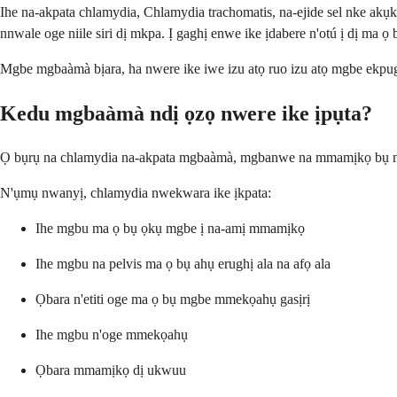
Ihe na-akpata chlamydia, Chlamydia trachomatis, na-ejide sel nke ak
nnwale oge niile siri dị mkpa. Ị gaghị enwe ike ịdabere n'otú ị dị ma ọ b
Mgbe mgbaàmà bịara, ha nwere ike iwe izu atọ ruo izu atọ mgbe ekpug
Kedu mgbaàmà ndị ọzọ nwere ike ịpụta?
Ọ bụrụ na chlamydia na-akpata mgbaàmà, mgbanwe na mmamịkọ bụ naan
N'ụmụ nwanyị, chlamydia nwekwara ike ịkpata:
Ihe mgbu ma ọ bụ ọkụ mgbe ị na-amị mmamịkọ
Ihe mgbu na pelvis ma ọ bụ ahụ erughị ala na afọ ala
Ọbara n'etiti oge ma ọ bụ mgbe mmekọahụ gasịrị
Ihe mgbu n'oge mmekọahụ
Ọbara mmamịkọ dị ukwuu