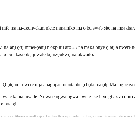
dị mfe ma na-agụnyekarị nlele mmamịkọ ma ọ bụ swab site na mpaghar
ị na-arụ ọrụ mmekọahụ n'okpuru afọ 25 na maka onye ọ bụla nwere 
a ọ bụ nkasi obi, ịnwale bụ nzọụkwụ na-akwado.
. Ọtụtụ ndị nwere ọrịa anaghị achọpụta ihe ọ bụla ma ọlị. Ma mgbe ísì d
 gị ịnwale kama ịnwale. Nnwale ngwa ngwa nwere ike inye gị azịza doro
 onwe gị.
ical advice. Always consult a qualified healthcare provider for diagnosis and treatment decisions