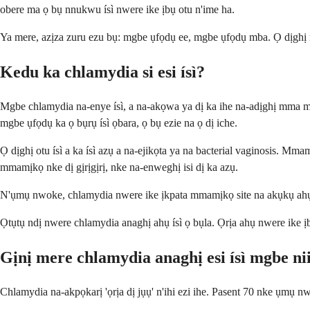
obere ma ọ bụ nnukwu ísì nwere ike ịbụ otu n'ime ha.
Ya mere, azịza zuru ezu bụ: mgbe ụfọdụ ee, mgbe ụfọdụ mba. Ọ dịghị mg
Kedu ka chlamydia si esi ísì?
Mgbe chlamydia na-enye ísì, a na-akọwa ya dị ka ihe na-adịghị mma ma 
mgbe ụfọdụ ka ọ bụrụ ísì ọbara, ọ bụ ezie na ọ dị iche.
Ọ dịghị otu ísì a ka ísì azụ a na-ejikọta ya na bacterial vaginosis. 
mmamịkọ nke dị gịrịgịrị, nke na-enweghị isi dị ka azụ.
N'ụmụ nwoke, chlamydia nwere ike ịkpata mmamịkọ site na akụkụ ahụ
Ọtụtụ ndị nwere chlamydia anaghị ahụ ísì ọ bụla. Ọrịa ahụ nwere ike ịbụ
Gịnị mere chlamydia anaghị esi ísì mgbe ni
Chlamydia na-akpọkarị 'ọrịa dị jụụ' n'ihi ezi ihe. Pasent 70 nke ụ