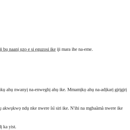
i bụ naanị ụzọ e si eguzosi ike
iji mara ihe na-eme.
akụkụ ahụ nwanyị na-enweghị ahụ ike. Mmamịkọ ahụ na-adịkarị gịrịgịrị
 akwụkwọ ndụ nke nwere ísì siri ike. N'ihi na mgbaàmà nwere ike
 ka yist.