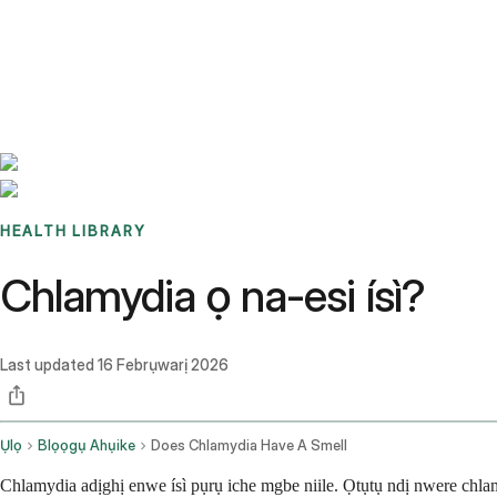
Benchmarks
Stories
FAQ
Sign up / Log in
HEALTH LIBRARY
Chlamydia ọ na-esi ísì?
Last updated
16 Febrụwarị 2026
Ụlọ
Blọọgụ Ahụike
Does Chlamydia Have A Smell
Chlamydia adịghị enwe ísì pụrụ iche mgbe niile. Ọtụtụ ndị nwere c