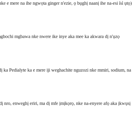
e e mere na ihe ngwọta ginger n'ezie, ọ bụghị naanị ihe na-esi ísì ụtọ)
 mgbochi mgbawa nke nwere ike inye aka mee ka akwara dị n'ụzọ
dị ka Pedialyte ka e mere iji weghachite nguzozi nke mmiri, sodium, na
dị nro, enweghị eriri, ma dị mfe ịmịkọrọ, nke na-enyere afọ aka ịkwụsị