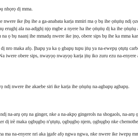
bụ nhọrọ dị mma.
ite nwere ike ịbụ ihe a ga-anabata karịa mmiri ma ọ bụ ihe ọṅụṅụ ndị 
 erughị ala na-adịghị njọ mgbe a nyere ha ihe ọṅụṅụ dị ka ihe ọṅụṅụ a
ụ na ọ bụ naanị ihe mmadụ nwere ike ịnọ, obere sips bụ ihe ka mma ka
ị nro maka afọ. Ịhapụ ya ka ọ gbapụ tupu ịṅụ ya na-ewepụ ọtụtụ carbo
a iwere obere sips, nwayọọ nwayọọ karịa ịṅụ iko zuru ezu na-enyere a
ọ ndị nwere ihe akaebe siri ike karịa ihe ọṅụṅụ na-agbapụ agbapụ.
 na-arụ ọrụ na ginger, nke a na-akpọ gingerols na shogaols, na-arụ ọ
er dị irè maka ọgbụgbọ n'ụtụtụ, ọgbụgbọ njem, ọgbụgbọ nke chemothe
 ma na-enyere nri aka ịgafe afọ ngwa ngwa, nke nwere ike iwepụ mmet