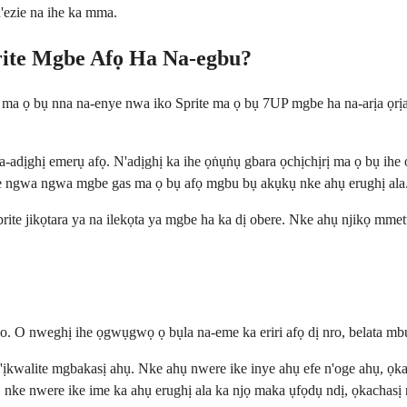
n'ezie na ihe ka mma.
rite Mgbe Afọ Ha Na-egbu?
ma ọ bụ nna na-enye nwa iko Sprite ma ọ bụ 7UP mgbe ha na-arịa ọrịa,
-adịghị emerụ afọ. N'adịghị ka ihe ọṅụṅụ gbara ọchịchịrị ma ọ bụ ihe ọ
e ngwa ngwa mgbe gas ma ọ bụ afọ mgbu bụ akụkụ nke ahụ erughị ala
te jikọtara ya na ilekọta ya mgbe ha ka dị obere. Nke ahụ njikọ mmet
o. O nweghị ihe ọgwụgwọ ọ bụla na-eme ka eriri afọ dị nro, belata mb
e n'ịkwalite mgbakasị ahụ. Nke ahụ nwere ike inye ahụ efe n'oge ahụ,
ke nwere ike ime ka ahụ erughị ala ka njọ maka ụfọdụ ndị, ọkachasị nd