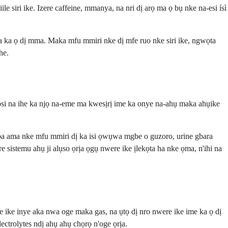
 siri ike. Izere caffeine, mmanya, na nri dị arọ ma ọ bụ nke na-esi ísì
 ka ọ dị mma. Maka mfu mmiri nke dị mfe ruo nke siri ike, ngwọta
he.
si na ihe ka njọ na-eme ma kwesịrị ime ka onye na-ahụ maka ahụike
ba ama nke mfu mmiri dị ka isi ọwụwa mgbe o guzoro, urine gbara
sistemu ahụ ji alụso ọrịa ọgụ nwere ike ịlekọta ha nke ọma, n'ihi na
ke inye aka nwa oge maka gas, na ụtọ dị nro nwere ike ime ka ọ dị
ectrolytes ndị ahụ ahụ chọrọ n'oge ọrịa.