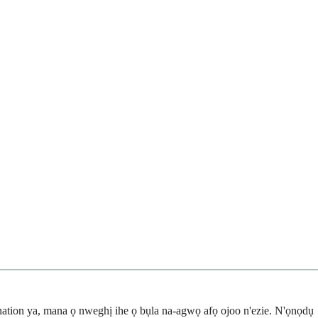
onation ya, mana ọ nweghị ihe ọ bụla na-agwọ afọ ojoo n'ezie. N'ọnọdụ