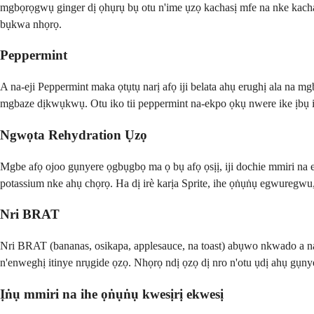
mgbọrọgwụ ginger dị ọhụrụ bụ otu n'ime ụzọ kachasị mfe na nke kachasị i
bụkwa nhọrọ.
Peppermint
A na-eji Peppermint maka ọtụtụ narị afọ iji belata ahụ erughị ala n
mgbaze dịkwụkwụ. Otu iko tii peppermint na-ekpo ọkụ nwere ike ịbụ i
Ngwọta Rehydration Ụzọ
Mgbe afọ ojoo gụnyere ọgbụgbọ ma ọ bụ afọ ọsịị, iji dochie mmiri na e
potassium nke ahụ chọrọ. Ha dị irè karịa Sprite, ihe ọṅụṅụ egwuregwu
Nri BRAT
Nri BRAT (bananas, osikapa, applesauce, na toast) abụwo nkwado a na-e
n'enweghị itinye nrụgide ọzọ. Nhọrọ ndị ọzọ dị nro n'otu ụdị ahụ gụnyere 
Ịṅụ mmiri na ihe ọṅụṅụ kwesịrị ekwesị