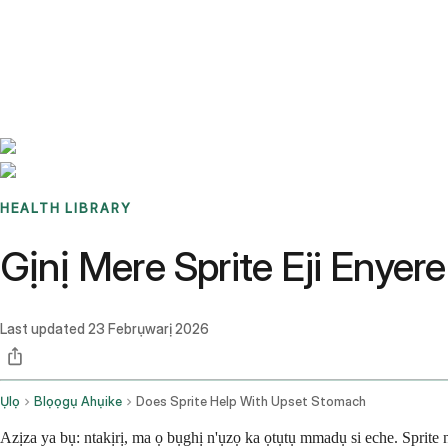
Benchmarks
Stories
FAQ
Sign up / Log in
HEALTH LIBRARY
Gịnị Mere Sprite Eji Enyer
Last updated
23 Febrụwarị 2026
Ụlọ
Blọọgụ Ahụike
Does Sprite Help With Upset Stomach
Azịza ya bụ: ntakịrị, ma ọ bụghị n'ụzọ ka ọtụtụ mmadụ si eche. Sprit