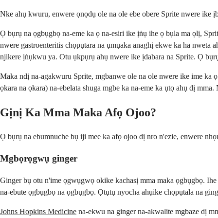
Nke ahụ kwuru, enwere ọnọdụ ole na ole ebe obere Sprite nwere ike ị
Ọ bụrụ na ọgbụgbọ na-eme ka ọ na-esiri ike ịṅụ ihe ọ bụla ma ọlị, Spr
nwere gastroenteritis chọpụtara na ụmụaka anaghị ekwe ka ha nweta ahụ
njikere ịṅụkwu ya. Otu ụkpụrụ ahụ nwere ike ịdabara na Sprite. Ọ bụr
Maka ndị na-agakwuru Sprite, mgbanwe ole na ole nwere ike ime ka ọ d
ọkara na ọkara) na-ebelata shuga mgbe ka na-eme ka ụtọ ahụ dị mma. N
Gịnị Ka Mma Maka Afọ Ojoo?
Ọ bụrụ na ebumnuche bụ iji mee ka afọ ojoo dị nro n'ezie, enwere nhọr
Mgbọrọgwụ ginger
Ginger bụ otu n'ime ọgwụgwọ okike kachasị mma maka ọgbụgbọ. Ihe ndị
na-ebute ọgbụgbọ na ọgbụgbọ. Ọtụtụ nyocha ahụike chọpụtala na ging
Johns Hopkins Medicine
na-ekwu na ginger na-akwalite mgbaze dị mma