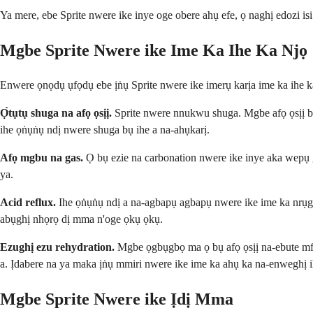
Ya mere, ebe Sprite nwere ike inye oge obere ahụ efe, ọ naghị edozi is
Mgbe Sprite Nwere ike Ime Ka Ihe Ka Njọ
Enwere ọnọdụ ụfọdụ ebe ịṅụ Sprite nwere ike imerụ karịa ime ka ihe ka
Ọ̀tụtụ shuga na afọ ọsịị.
Sprite nwere nnukwu shuga. Mgbe afọ ọsịị bụ 
ihe ọṅụṅụ ndị nwere shuga bụ ihe a na-ahụkarị.
Afọ mgbu na gas.
Ọ bụ ezie na carbonation nwere ike inye aka wepụ 
ya.
Acid reflux.
Ihe ọṅụṅụ ndị a na-agbapụ agbapụ nwere ike ime ka nrụgi
abụghị nhọrọ dị mma n'oge ọkụ ọkụ.
Ezughị ezu rehydration.
Mgbe ọgbụgbọ ma ọ bụ afọ ọsịị na-ebute mfu 
a. Ịdabere na ya maka ịṅụ mmiri nwere ike ime ka ahụ ka na-enweghị i
Mgbe Sprite Nwere ike Ịdị Mma