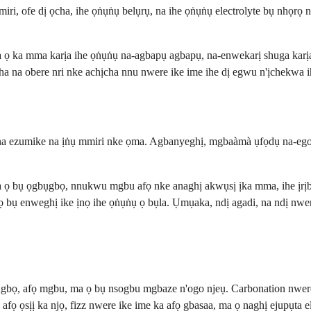
 ofe dị ọcha, ihe ọṅụṅụ belụrụ, na ihe ọṅụṅụ electrolyte bụ nhọrọ niile
.
 ọ ka mma karịa ihe ọṅụṅụ na-agbapụ agbapụ, na-enwekarị shuga karịa
ha na obere nri nke achịcha nnu nwere ike ime ihe dị egwu n'ịchekwa i
 na ezumike na ịṅụ mmiri nke ọma. Agbanyeghị, mgbaàmà ụfọdụ na-ego
ma ọ bụ ọgbụgbọ, nnukwu mgbu afọ nke anaghị akwụsị ịka mma, ihe ịrị
 bụ enweghị ike ịnọ ihe ọṅụṅụ ọ bụla. Ụmụaka, ndị agadi, na ndị nwere 
bọ, afọ mgbu, ma ọ bụ nsogbu mgbaze n'ogo njeụ. Carbonation nwere i
ọ ọsịị ka njọ, fizz nwere ike ime ka afọ gbasaa, ma ọ naghị ejupụta el