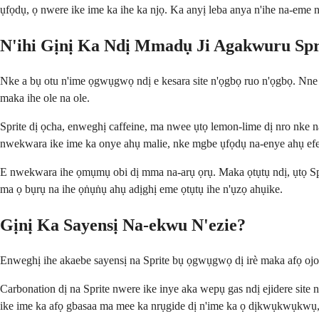
ụfọdụ, ọ nwere ike ime ka ihe ka njọ. Ka anyị leba anya n'ihe na-eme 
N'ihi Gịnị Ka Ndị Mmadụ Ji Agakwuru Sp
Nke a bụ otu n'ime ọgwụgwọ ndị e kesara site n'ọgbọ ruo n'ọgbọ. Nne 
maka ihe ole na ole.
Sprite dị ọcha, enweghị caffeine, ma nwee ụtọ lemon-lime dị nro nke na
nwekwara ike ime ka onye ahụ malie, nke mgbe ụfọdụ na-enye ahụ ef
E nwekwara ihe ọmụmụ obi dị mma na-arụ ọrụ. Maka ọtụtụ ndị, ụtọ Spri
ma ọ bụrụ na ihe ọṅụṅụ ahụ adịghị eme ọtụtụ ihe n'ụzọ ahụike.
Gịnị Ka Sayensị Na-ekwu N'ezie?
Enweghị ihe akaebe sayensị na Sprite bụ ọgwụgwọ dị irè maka afọ ojo
Carbonation dị na Sprite nwere ike inye aka wepụ gas ndị ejidere sit
ike ime ka afọ gbasaa ma mee ka nrụgide dị n'ime ka ọ dịkwụkwụkwụ, n