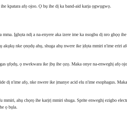
i ihe kpatara afọ ojoo. Ọ bụ ihe dị ka band-aid karịa ọgwụgwọ.
 mma. Ịghọta ndị a na-enyere aka izere ime ka nsogbu dị nro ghọọ ihe 
akụkụ nke ọnọdụ ahụ, shuga ahụ nwere ike ịdọta mmiri n'ime eriri afọ
gas ụfọdụ, ọ nwekwara ike ịbụ ihe ọzọ. Maka onye na-enweghị afọ ojo
de dị n'ime afọ, nke nwere ike ịmanye acid elu n'ime esophagus. Maka
mmiri, ahụ chọrọ ihe karịrị mmiri shuga. Sprite enweghị ezigbo electr
he ọ bụla.