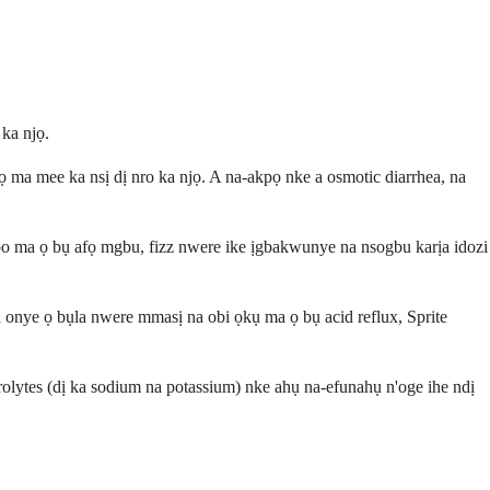
ka njọ.
 ma mee ka nsị dị nro ka njọ. A na-akpọ nke a osmotic diarrhea, na
o ma ọ bụ afọ mgbu, fizz nwere ike ịgbakwunye na nsogbu karịa idozi
 onye ọ bụla nwere mmasị na obi ọkụ ma ọ bụ acid reflux, Sprite
olytes (dị ka sodium na potassium) nke ahụ na-efunahụ n'oge ihe ndị