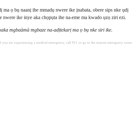
 dị ma ọ bụ naanị ihe mmadụ nwere ike ịnabata, obere sips nke ụdị
e nwere ike inye aka chọpụta ihe na-eme ma kwado ụzọ ziri ezi.
aka mgbaàmà mgbaze na-adịtekarị ma ọ bụ nke siri ike.
. If you are experiencing a medical emergency, call 911 or go to the nearest emergency room