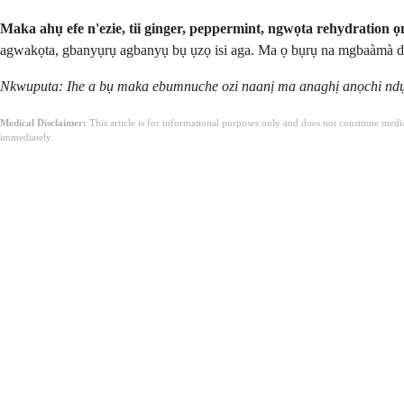
Maka ahụ efe n'ezie, tii ginger, peppermint, ngwọta rehydration 
agwakọta, gbanyụrụ agbanyụ bụ ụzọ isi aga. Ma ọ bụrụ na mgbaàmà dị 
Nkwuputa: Ihe a bụ maka ebumnuche ozi naanị ma anaghị anọchi ndụm
Medical Disclaimer:
This article is for informational purposes only and does not constitute med
immediately.