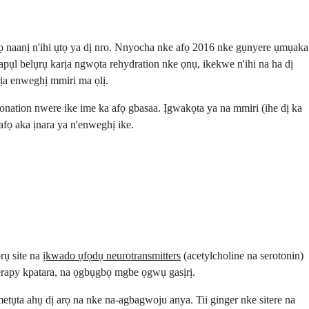
ọzọ naanị n'ihi ụtọ ya dị nro. Nnyocha nke afọ 2016 nke gụnyere ụmụaka
pụl belụrụ karịa ngwọta rehydration nke ọnụ, ikekwe n'ihi na ha dị
rịa enweghị mmiri ma ọlị.
nation nwere ike ime ka afọ gbasaa. Ịgwakọta ya na mmiri (ihe dị ka
fọ aka ịnara ya n'enweghị ike.
rụ site na
ịkwado ụfọdụ neurotransmitters
(acetylcholine na serotonin)
rapy kpatara, na ọgbụgbọ mgbe ọgwụ gasịrị.
ụta ahụ dị arọ na nke na-agbagwoju anya. Tii ginger nke sitere na