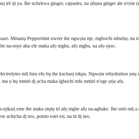
rè iji ya. Ihe nchekwa ginger, capsules, na ọbụna ginger ale n'ezie (nk
a mgbaze. Mmanụ Peppermint nwere ihe ngwọta nje, mgbochi mbufụt, na
he na-enye ahụ efe maka afọ mgbu, afọ mgbu, na afọ ojoo.
lectrolytes ndị furu efu bụ ihe kachasị mkpa. Ngwọta rehydration ọnụ 
, ma ọ bụ mmiri dị ọcha maka igbochi mfu mmiri n'oge ọrịa afọ.
jikarị eme ihe maka ọtụtụ iri afọ mgbe afọ na-agbake. Ihe oriri ndị a 
achịcha dị nro, poteto esiri esi, na tii dị nro.