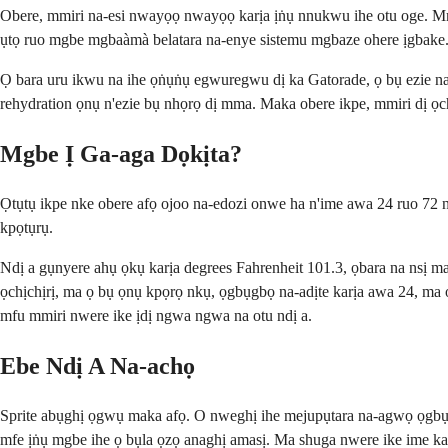
Obere, mmiri na-esi nwayọọ nwayọọ karịa ịṅụ nnukwu ihe otu oge. Mmiri,
ụtọ ruo mgbe mgbaàmà belatara na-enye sistemu mgbaze ohere ịgbake
Ọ bara uru ikwu na ihe ọṅụṅụ egwuregwu dị ka Gatorade, ọ bụ ezie na
rehydration ọnụ n'ezie bụ nhọrọ dị mma. Maka obere ikpe, mmiri dị ọc
Mgbe Ị Ga-aga Dọkịta?
Ọtụtụ ikpe nke obere afọ ojoo na-edozi onwe ha n'ime awa 24 ruo 72
kpọtụrụ.
Ndị a gụnyere ahụ ọkụ karịa degrees Fahrenheit 101.3, ọbara na nsị 
ọchịchịrị, ma ọ bụ ọnụ kpọrọ nkụ, ọgbụgbọ na-adịte karịa awa 24, ma ọ
mfu mmiri nwere ike ịdị ngwa ngwa na otu ndị a.
Ebe Ndị A Na-achọ
Sprite abụghị ọgwụ maka afọ. O nweghị ihe mejupụtara na-agwọ ọgbụg
mfe ịṅụ mgbe ihe ọ bụla ọzọ anaghị amasị. Ma shuga nwere ike ime ka af