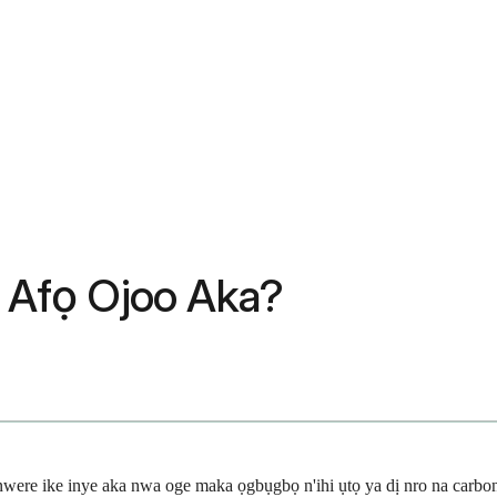
e Afọ Ojoo Aka?
e nwere ike inye aka nwa oge maka ọgbụgbọ n'ihi ụtọ ya dị nro na carb