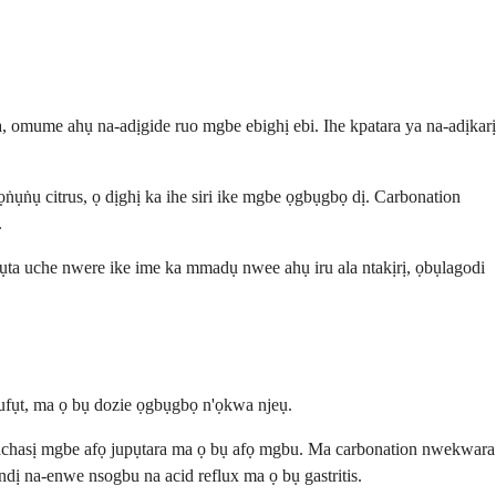
 omume ahụ na-adịgide ruo mgbe ebighị ebi. Ihe kpatara ya na-adịkarị
ṅụṅụ citrus, ọ dịghị ka ihe siri ike mgbe ọgbụgbọ dị. Carbonation
.
ụta uche nwere ike ime ka mmadụ nwee ahụ iru ala ntakịrị, ọbụlagodi
ufụt, ma ọ bụ dozie ọgbụgbọ n'ọkwa njeụ.
 ọkachasị mgbe afọ jupụtara ma ọ bụ afọ mgbu. Ma carbonation nwekwara
ị na-enwe nsogbu na acid reflux ma ọ bụ gastritis.