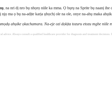
ọnụ
, na nri dị nro bụ nhọrọ niile ka mma. Ọ bụrụ na Sprite bụ naanị ihe
njọ ma ọ bụ na-adịte karịa ụbọchị ole na ole, onye na-ahụ maka ahụik
ọdụ ahụike ọkachamara. Na-eje ozi dọkịta tozuru etozu mgbe niile m
ical advice. Always consult a qualified healthcare provider for diagnosis and treatment decisions