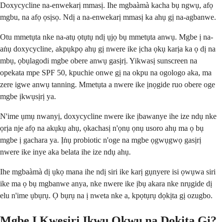
Doxycycline na-enwekarị mmasị. Ihe mgbaàmà kacha bụ ngwụ, afọ
mgbu, na afọ ọsịsọ. Ndị a na-enwekarị mmasị ka ahụ gị na-agbanwe.
Otu mmetụta nke na-atụ ọtụtụ ndị ụjọ bụ mmetụta anwụ. Mgbe ị na-
aṅụ doxycycline, akpụkpọ ahụ gị nwere ike ịcha ọkụ karịa ka ọ dị na
mbụ, ọbụlagodi mgbe obere anwụ gasịrị. Yikwasị sunscreen na
opekata mpe SPF 50, kpuchie onwe gị na okpu na ogologo aka, ma
zere igwe anwụ tanning. Mmetụta a nwere ike ịnọgide ruo obere oge
mgbe ịkwụsịrị ya.
N'ime ụmụ nwanyị, doxycycline nwere ike ịbawanye ihe ize ndụ nke
ọrịa nje afọ na akụkụ ahụ, ọkachasị n'ọnụ ọnụ usoro ahụ ma ọ bụ
mgbe ị gachara ya. Ịṅụ probiotic n'oge na mgbe ọgwụgwọ gasịrị
nwere ike inye aka belata ihe ize ndụ ahụ.
Ihe mgbaàmà dị ụkọ mana ihe ndị siri ike karị gụnyere isi ọwụwa siri
ike ma ọ bụ mgbanwe anya, nke nwere ike ịbụ akara nke nrụgide dị
elu n'ime ụbụrụ. Ọ bụrụ na ị nweta nke a, kpọtụrụ dọkịta gị ozugbo.
Mgbe Ị Kwesịrị Ikwu Okwu na Dọkịta Gị?