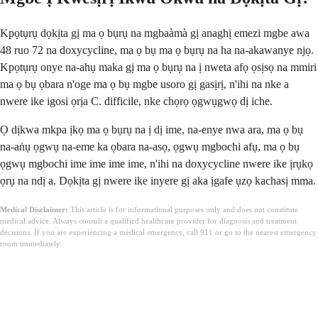
Kpọtụrụ dọkịta gị ma ọ bụrụ na mgbaàmà gị anaghị emezi mgbe awa
48 ruo 72 na doxycycline, ma ọ bụ ma ọ bụrụ na ha na-akawanye njọ.
Kpọtụrụ onye na-ahụ maka gị ma ọ bụrụ na ị nweta afọ ọsịsọ na mmiri
ma ọ bụ ọbara n'oge ma ọ bụ mgbe usoro gị gasịrị, n'ihi na nke a
nwere ike igosi ọrịa C. difficile, nke chọrọ ọgwụgwọ dị iche.
Ọ dịkwa mkpa ịkọ ma ọ bụrụ na ị dị ime, na-enye nwa ara, ma ọ bụ
na-aṅụ ọgwụ na-eme ka ọbara na-asọ, ọgwụ mgbochi afụ, ma ọ bụ
ọgwụ mgbochi ime ime ime ime, n'ihi na doxycycline nwere ike ịrụkọ
ọrụ na ndị a. Dọkịta gị nwere ike inyere gị aka ịgafe ụzọ kachasị mma.
Medical Disclaimer:
This article is for informational purposes only and does not constitute
medical advice. Always consult a qualified healthcare provider for diagnosis and treatment
decisions. If you are experiencing a medical emergency, call 911 or go to the nearest emergency
room immediately.