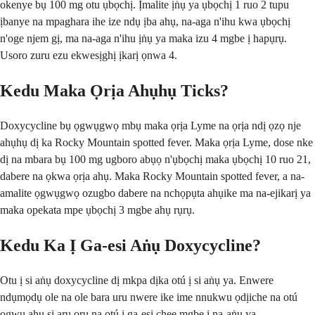
okenye bụ 100 mg otu ụbọchị. Ịmalite ịṅụ ya ụbọchị 1 ruo 2 tupu
ịbanye na mpaghara ihe ize ndụ ịba ahụ, na-aga n'ihu kwa ụbọchị
n'oge njem gị, ma na-aga n'ihu ịṅụ ya maka izu 4 mgbe ị hapụrụ.
Usoro zuru ezu ekwesịghị ịkarị ọnwa 4.
Kedu Maka Ọrịa Ahụhụ Ticks?
Doxycycline bụ ọgwụgwọ mbụ maka ọrịa Lyme na ọrịa ndị ọzọ nje
ahụhụ dị ka Rocky Mountain spotted fever. Maka ọrịa Lyme, dose nke
dị na mbara bụ 100 mg ugboro abụọ n'ụbọchị maka ụbọchị 10 ruo 21,
dabere na ọkwa ọrịa ahụ. Maka Rocky Mountain spotted fever, a na-
amalite ọgwụgwọ ozugbo dabere na nchọpụta ahụike ma na-ejikarị ya
maka opekata mpe ụbọchị 3 mgbe ahụ rụrụ.
Kedu Ka Ị Ga-esi Aṅụ Doxycycline?
Otu ị si aṅụ doxycycline dị mkpa dịka otú ị si aṅụ ya. Enwere
ndụmọdụ ole na ole bara uru nwere ike ime nnukwu ọdịiche na otú
ọgwụ ahụ si arụ ọrụ na otú ị ga-esi chee mgbe ị na-aṅụ ya.