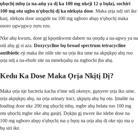
ụbọchị mbụ (a na-aṅụ ya dị ka 100 mg nkeji 12 ọ bụla), sochiri
100 mg otu ugbo n'ụbọchị
dị ka nlekọta dose
. Maka ọrịa ndị siri ike
karị, nlekọta dose anọgide na 100 mg ugboro abụọ n'ụbọchị maka
usoro ọgwụgwọ zuru ezu.
Nke ahụ kwuru, dose gị kpọmkwem dabere na ọnọdụ a na-agwọ ya na
otú ahụ gị si aza.
Doxycycline bụ broad spectrum tetracycline
antibiotic
eji maka ihe niile site na ọrịa iku ume na akpụkpọ ahụ ruo
ọrịa ndị a na-ebufe site na mmekọahụ na mgbochi ịba ahụ.
Kedu Ka Dose Maka Ọrịa Nkịtị Dị?
Maka ọrịa nje bacteria kacha n'ime ndị okenye, gụnyere ọrịa iku ume,
ọrịa akpụkpọ ahụ, na ọrịa urinary tract, ụkpụrụ ahụ bụ otu. Ịmalite na
loading dose nke 200 mg ụbọchị mbụ, mgbe ahụ belata ruo 100 mg
otu ụbọchị mgbe nke ahụ gasịrị. Dọkịta gị nwere ike idebe dose na
100 mg ugboro abụọ n'ụbọchị ma ọ bụrụ na ọrịa ahụ dị oke njọ ma ọ
bụ siri ike.