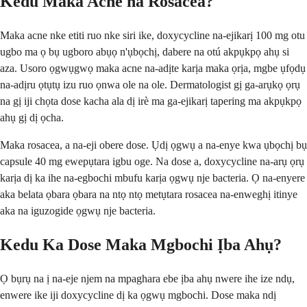
Kedu Maka Acne na Rosacea?
Maka acne nke etiti ruo nke siri ike, doxycycline na-ejikarị 100 mg otu
ugbo ma ọ bụ ugboro abụọ n'ụbọchị, dabere na otú akpụkpọ ahụ si
aza. Usoro ọgwụgwọ maka acne na-adịte karịa maka ọrịa, mgbe ụfọdụ
na-adịru ọtụtụ izu ruo ọnwa ole na ole. Dermatologist gị ga-arụkọ ọrụ
na gị iji chọta dose kacha ala dị irè ma ga-ejikarị tapering ma akpụkpọ
ahụ gị dị ọcha.
Maka rosacea, a na-eji obere dose. Ụdị ọgwụ a na-enye kwa ụbọchị bụ
capsule 40 mg ewepụtara igbu oge. Na dose a, doxycycline na-arụ ọrụ
karịa dị ka ihe na-egbochi mbufu karịa ọgwụ nje bacteria. Ọ na-enyere
aka belata ọbara ọbara na ntọ ntọ metụtara rosacea na-enweghị itinye
aka na iguzogide ọgwụ nje bacteria.
Kedu Ka Dose Maka Mgbochi Ịba Ahụ?
Ọ bụrụ na ị na-eje njem na mpaghara ebe ịba ahụ nwere ihe ize ndụ,
enwere ike iji doxycycline dị ka ọgwụ mgbochi. Dose maka ndị