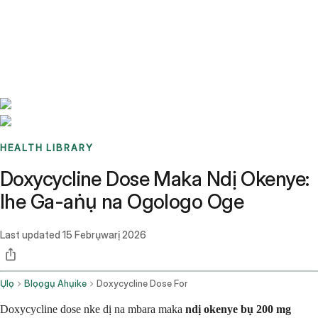
Benchmarks
Stories
FAQ
Sign up / Log in
HEALTH LIBRARY
Doxycycline Dose Maka Ndị Okenye:
Ihe Ga-aṅụ na Ogologo Oge
Last updated
15 Febrụwarị 2026
Ụlọ
Blọọgụ Ahụike
Doxycycline Dose For
Doxycycline dose nke dị na mbara maka
ndị okenye bụ
200 mg