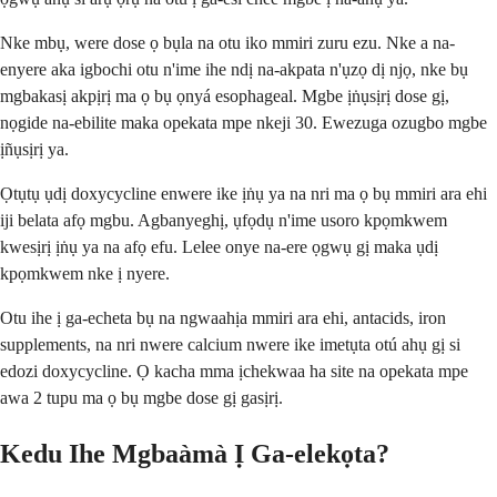
Nke mbụ, were dose ọ bụla na otu iko mmiri zuru ezu. Nke a na-
enyere aka igbochi otu n'ime ihe ndị na-akpata n'ụzọ dị njọ, nke bụ
mgbakasị akpịrị ma ọ bụ ọnyá esophageal. Mgbe ịṅụsịrị dose gị,
nọgide na-ebilite maka opekata mpe nkeji 30. Ewezuga ozugbo mgbe
ịñụsịrị ya.
Ọtụtụ ụdị doxycycline enwere ike ịṅụ ya na nri ma ọ bụ mmiri ara ehi
iji belata afọ mgbu. Agbanyeghị, ụfọdụ n'ime usoro kpọmkwem
kwesịrị ịṅụ ya na afọ efu. Lelee onye na-ere ọgwụ gị maka ụdị
kpọmkwem nke ị nyere.
Otu ihe ị ga-echeta bụ na ngwaahịa mmiri ara ehi, antacids, iron
supplements, na nri nwere calcium nwere ike imetụta otú ahụ gị si
edozi doxycycline. Ọ kacha mma ịchekwaa ha site na opekata mpe
awa 2 tupu ma ọ bụ mgbe dose gị gasịrị.
Kedu Ihe Mgbaàmà Ị Ga-elekọta?