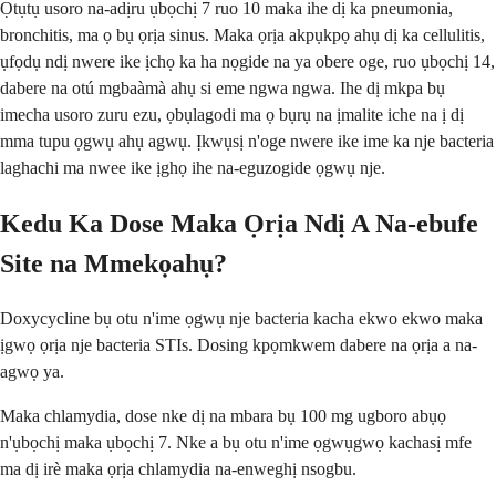
Ọtụtụ usoro na-adịru ụbọchị 7 ruo 10 maka ihe dị ka pneumonia,
bronchitis, ma ọ bụ ọrịa sinus. Maka ọrịa akpụkpọ ahụ dị ka cellulitis,
ụfọdụ ndị nwere ike ịchọ ka ha nọgide na ya obere oge, ruo ụbọchị 14,
dabere na otú mgbaàmà ahụ si eme ngwa ngwa. Ihe dị mkpa bụ
imecha usoro zuru ezu, ọbụlagodi ma ọ bụrụ na ịmalite iche na ị dị
mma tupu ọgwụ ahụ agwụ. Ịkwụsị n'oge nwere ike ime ka nje bacteria
laghachi ma nwee ike ịghọ ihe na-eguzogide ọgwụ nje.
Kedu Ka Dose Maka Ọrịa Ndị A Na-ebufe
Site na Mmekọahụ?
Doxycycline bụ otu n'ime ọgwụ nje bacteria kacha ekwo ekwo maka
ịgwọ ọrịa nje bacteria STIs. Dosing kpọmkwem dabere na ọrịa a na-
agwọ ya.
Maka chlamydia, dose nke dị na mbara bụ 100 mg ugboro abụọ
n'ụbọchị maka ụbọchị 7. Nke a bụ otu n'ime ọgwụgwọ kachasị mfe
ma dị irè maka ọrịa chlamydia na-enweghị nsogbu.