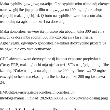
Maka syphilis, ọgwụgwọ na-adịte. Ọrịa syphilis mbụ n'ime ndị okenye
na-enweghị ike ịṅụ penicillin na-agwọ ya na 100 mg ugboro abụọ
n'ụbọchị maka ụbọchị 14. Ọ bụrụ na syphilis dịworị karịa otu afọ,
usoro ahụ na-agbatị ruo izu 4 na dose ahụ.
Maka gonorrhea, enwere ike iji usoro otu ụbọchị, dịka 300 mg a na-
aṅụ dị ka dose mbụ sochiri 300 mg ọzọ otu awa ka e mesịrị.
Agbanyeghị, ọgwụgwọ gonorrhea na-ejikarị doxycycline jikọtara ya
na ọgwụ nje ọzọ dịka ceftriaxone.
CDC akwadokwara doxycycline dị ka post exposure prophylaxis
(Doxy PEP) maka igbochi ọrịa nje bacteria STIs na ụfọdụ ndị nọ n'ihe
ize ndụ. N'okwu ahụ, a na-aṅụ otu dose 200 mg n'ime awa 72 mgbe
enweghị nchebe mmekọahụ, na ihe kacha elu nke 200 mg kwa awa
24.
[IMG:
https://assets.getbeyondhealth.com/health-
lib/blogs/manual_upload_20260216035132_doxycycline-dosing.png
]