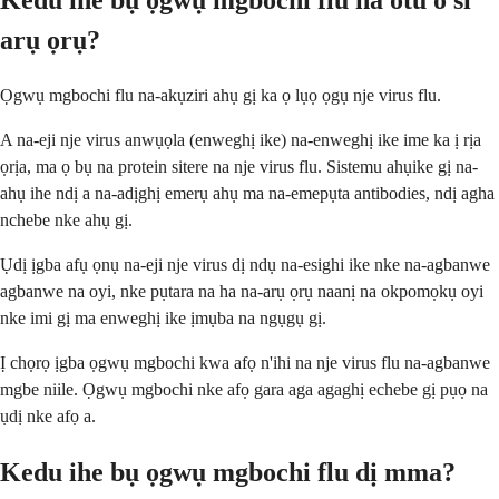
Kedu ihe bụ ọgwụ mgbochi flu na otu o si
arụ ọrụ?
Ọgwụ mgbochi flu na-akụziri ahụ gị ka ọ lụọ ọgụ nje virus flu.
A na-eji nje virus anwụọla (enweghị ike) na-enweghị ike ime ka ị rịa
ọrịa, ma ọ bụ na protein sitere na nje virus flu. Sistemu ahụike gị na-
ahụ ihe ndị a na-adịghị emerụ ahụ ma na-emepụta antibodies, ndị agha
nchebe nke ahụ gị.
Ụdị ịgba afụ ọnụ na-eji nje virus dị ndụ na-esighi ike nke na-agbanwe
agbanwe na oyi, nke pụtara na ha na-arụ ọrụ naanị na okpomọkụ oyi
nke imi gị ma enweghị ike ịmụba na ngụgụ gị.
Ị chọrọ ịgba ọgwụ mgbochi kwa afọ n'ihi na nje virus flu na-agbanwe
mgbe niile. Ọgwụ mgbochi nke afọ gara aga agaghị echebe gị pụọ na
ụdị nke afọ a.
Kedu ihe bụ ọgwụ mgbochi flu dị mma?