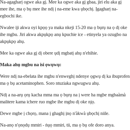
Na-agagharị ogwe aka gị. Mee ka ogwe aka gị gbaa, jiri elu aka gị
mee ihe, ma ọ bụ mee ihe ndị ị na-eme kwa ụbọchị. Ịgagharị na-
egbochi ike.
Nwalee iji akwa oyi kpọọ ya maka nkeji 15-20 ma ọ bụrụ na ọ dị oke
ihe mgbu. Jiri akwa akpụkpọ anụ kpuchie ice - etinyela ya ozugbo na
akpụkpọ ahụ.
Mee ka ogwe aka gị dị obere ụdị mgbatị ahụ n'ehihie.
Maka ahụ mgbu na isi ọwụwụ:
Were ndị na-ebelata ihe mgbu n'enweghị ndenye ọgwụ dị ka ibuprofen
ma ọ bụ acetaminophen. Soro ntuziaka ngwugwu ahụ.
Ndị a na-arụ ọrụ kacha mma ma ọ bụrụ na ị were ha mgbe mgbaàmà
malitere kama ichere ruo mgbe ihe mgbu dị oke njọ.
Dewe mgbe ị chọrọ, mana ị ghaghị ịnọ n'àkwà ụbọchị niile.
Na-anọ n'ọnọdụ mmiri - ṅụọ mmiri, tii, ma ọ bụ ofe doro anya.