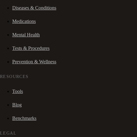
Diseases & Conditions
Medications
Mental Health
Tests & Procedures
Prevention & Wellness
RESOURCES
Tools
Blog
Benchmarks
LEGAL