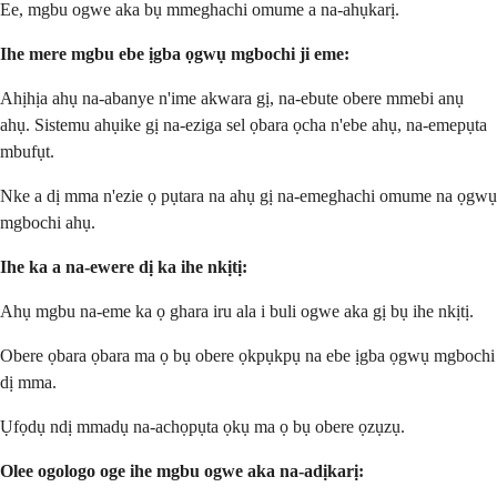
Ee, mgbu ogwe aka bụ mmeghachi omume a na-ahụkarị.
Ihe mere mgbu ebe ịgba ọgwụ mgbochi ji eme:
Ahịhịa ahụ na-abanye n'ime akwara gị, na-ebute obere mmebi anụ
ahụ. Sistemu ahụike gị na-eziga sel ọbara ọcha n'ebe ahụ, na-emepụta
mbufụt.
Nke a dị mma n'ezie ọ pụtara na ahụ gị na-emeghachi omume na ọgwụ
mgbochi ahụ.
Ihe ka a na-ewere dị ka ihe nkịtị:
Ahụ mgbu na-eme ka ọ ghara iru ala i buli ogwe aka gị bụ ihe nkịtị.
Obere ọbara ọbara ma ọ bụ obere ọkpụkpụ na ebe ịgba ọgwụ mgbochi
dị mma.
Ụfọdụ ndị mmadụ na-achọpụta ọkụ ma ọ bụ obere ọzụzụ.
Olee ogologo oge ihe mgbu ogwe aka na-adịkarị: