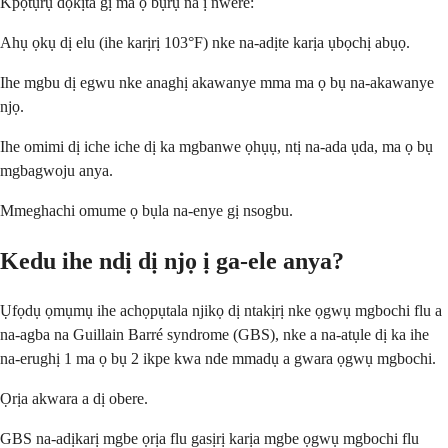
Kpọtụrụ dọkịta gị ma ọ bụrụ na ị nwere:
Ahụ ọkụ dị elu (ihe karịrị 103°F) nke na-adịte karịa ụbọchị abụọ.
Ihe mgbu dị egwu nke anaghị akawanye mma ma ọ bụ na-akawanye
njọ.
Ihe omimi dị iche iche dị ka mgbanwe ọhụụ, ntị na-ada ụda, ma ọ bụ
mgbagwoju anya.
Mmeghachi omume ọ bụla na-enye gị nsogbu.
Kedu ihe ndị dị njọ ị ga-ele anya?
Ụfọdụ ọmụmụ ihe achọpụtala njikọ dị ntakịrị nke ọgwụ mgbochi flu a
na-agba na Guillain Barré syndrome (GBS), nke a na-atụle dị ka ihe
na-erughị 1 ma ọ bụ 2 ikpe kwa nde mmadụ a gwara ọgwụ mgbochi.
Ọrịa akwara a dị obere.
GBS na-adịkarị mgbe ọrịa flu gasịrị karịa mgbe ọgwụ mgbochi flu