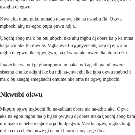
nsogbu dị egwu.
Kwa afọ, ọtụtụ puku mmadụ na-anwụ site na nsogbu flu. Ọgwụ
mgbochi ahụ na-egbo ọtụtụ ọnwụ ndị a.
Ụbọchị abụọ ma ọ bụ otu ụbọchị nke ahụ mgbu dị obere ka ọ ka mma
karịa izu nke flu mwute. Mgbanwe flu gụnyere ahụ ọkụ dị elu, ahụ
mgbu dị egwu, ike ọgwụgwụ, na ụkwara nke nwere ike ịtọ ruo izu.
Ị na-echekwa ndị gị gburugburu ụmụaka, ndị agadi, na ndị nwere
sistemu ahụike adịghị ike bụ ndị na-enweghị ike ịgba ọgwụ mgbochi
ma ọ bụ anaghị emeghachi omume nke ọma na ọgwụ mgbochi.
Nkwubi okwu
Mkpụrụ ọgwụ mgbochi flu na-adịkarị obere ma na-adịte aka. Ogwe
aka na-egbu mgbu ma ọ bụ isi ọwụwụ dị obere maka ụbọchị abụọ bara
uru maka nchebe megide ọrịa flu dị egwu. Mee ka ọgwụ mgbochi gị
dịrị taa ma chebe onwe gị na ndị ị hụrụ n'anya oge flu a.