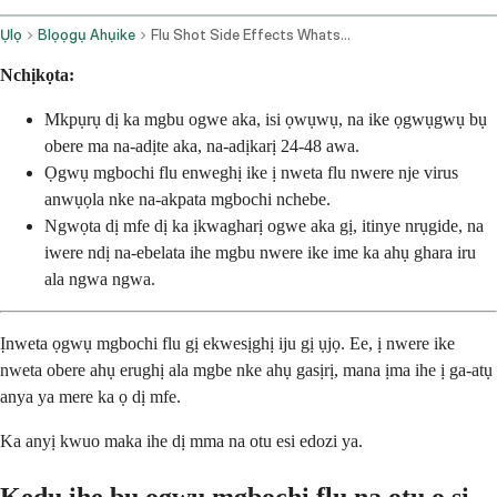
Ụlọ
Blọọgụ Ahụike
Flu Shot Side Effects Whats Normal And How To Feel Better Fast
Nchịkọta:
Mkpụrụ dị ka mgbu ogwe aka, isi ọwụwụ, na ike ọgwụgwụ bụ
obere ma na-adịte aka, na-adịkarị 24-48 awa.
Ọgwụ mgbochi flu enweghị ike ị nweta flu nwere nje virus
anwụọla nke na-akpata mgbochi nchebe.
Ngwọta dị mfe dị ka ịkwagharị ogwe aka gị, itinye nrụgide, na
iwere ndị na-ebelata ihe mgbu nwere ike ime ka ahụ ghara iru
ala ngwa ngwa.
Ịnweta ọgwụ mgbochi flu gị ekwesịghị iju gị ụjọ. Ee, ị nwere ike
nweta obere ahụ erughị ala mgbe nke ahụ gasịrị, mana ịma ihe ị ga-atụ
anya ya mere ka ọ dị mfe.
Ka anyị kwuo maka ihe dị mma na otu esi edozi ya.