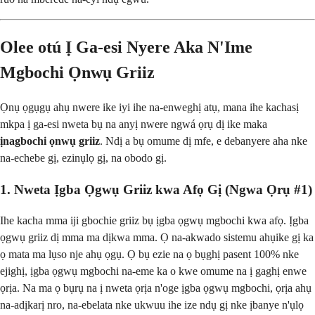
Olee otú Ị Ga-esi Nyere Aka N'Ime
Mgbochi Ọnwụ Griiz
Ọnụ ọgụgụ ahụ nwere ike iyi ihe na-enweghị atụ, mana ihe kachasị
mkpa ị ga-esi nweta bụ na anyị nwere ngwá ọrụ dị ike maka
ịnagbochi ọnwụ griiz
. Ndị a bụ omume dị mfe, e debanyere aha nke
na-echebe gị, ezinụlọ gị, na obodo gị.
1. Nweta Ịgba Ọgwụ Griiz kwa Afọ Gị (Ngwa Ọrụ #1)
Ihe kacha mma iji gbochie griiz bụ ịgba ọgwụ mgbochi kwa afọ. Ịgba
ọgwụ griiz dị mma ma dịkwa mma. Ọ na-akwado sistemu ahụike gị ka
ọ mata ma lụso nje ahụ ọgụ. Ọ bụ ezie na ọ bụghị pasent 100% nke
ejighị, ịgba ọgwụ mgbochi na-eme ka o kwe omume na ị gaghị enwe
ọrịa. Na ma ọ bụrụ na ị nweta ọrịa n'oge ịgba ọgwụ mgbochi, ọrịa ahụ
na-adịkarị nro, na-ebelata nke ukwuu ihe ize ndụ gị nke ịbanye n'ụlọ