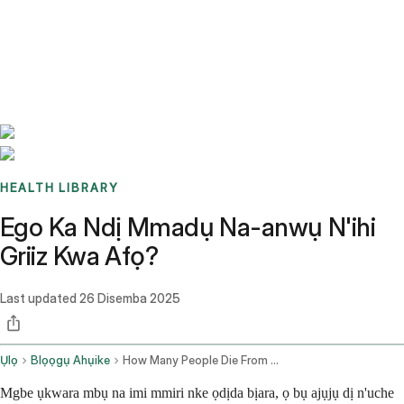
Benchmarks
Stories
FAQ
Sign up / Log in
HEALTH LIBRARY
Ego Ka Ndị Mmadụ Na-anwụ N'ihi
Griiz Kwa Afọ?
Last updated
26 Disemba 2025
Ụlọ
Blọọgụ Ahụike
How Many People Die From The Flu Each Year
Mgbe ụkwara mbụ na imi mmiri nke ọdịda bịara, ọ bụ ajụjụ dị n'uche