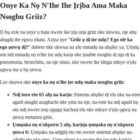
Onye Ka Nọ N'Ihe Ihe Ịrịba Ama Maka
Nsogbu Griiz?
Ọ bụ ezie na onye ọ bụla nwere ike ịrịa ọrịa griiz nke ukwuu, nje ahụ
abụghị ihe egwu nhata. Azịza nye "
Griiz ọ dị ize ndụ? Ego ole ka
ego ọnwụ dị?
" dabere nke ukwuu na afọ mmadụ na ahụike ya. Ụfọdụ
otu ndị mmadụ nọ n'ihe ize ndụ karịa nke ịmalite nsogbu dị njọ dị ka
pneumonia, bronchitis, na nje sinus, nke nwere ike iduga ntinye n'ụlọ
ọgwụ ma ọ bụ ọnwụ.
Lee nkọwa nke
onye ka nọ n'ihe ize ndụ maka nsogbu griiz
:
Ndị toro eto 65 afọ na karịa:
Sistemu ahụike dị elu nke na-eme
agadi anaghị azaghachi nke ọma na nje, na-eme ka ndị agadi bụ
otu ndị nwere ọnụ ọgụgụ kachasị elu nke ntinye n'ụlọ ọgwụ na
ọnwụ metụtara griiz.
Ụmụaka nọ n'okpuru 5 afọ, karịsịa ụmụaka nọ n'okpuru
ọnwa 6:
Ụmụaka na-adịghị eto eto nwere sistemu ahụike na-
adịghị eto nke ọma. Ụmụ ọhụrụ ka nwere ihe ize ndụ karịsịa