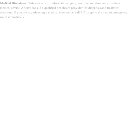
Medical Disclaimer:
This article is for informational purposes only and does not constitute
medical advice. Always consult a qualified healthcare provider for diagnosis and treatment
decisions. If you are experiencing a medical emergency, call 911 or go to the nearest emergency
room immediately.