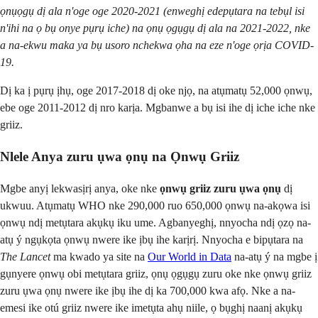
ọnụọgụ dị ala n'oge oge 2020-2021 (enweghị edepụtara na tebụl isi
n'ihi na ọ bụ onye pụrụ iche) na ọnụ ọgụgụ dị ala na 2021-2022, nke
a na-ekwu maka ya bụ usoro nchekwa ọha na eze n'oge ọrịa COVID-
19.
Dị ka ị pụrụ ịhụ, oge 2017-2018 dị oke njọ, na atụmatụ 52,000 ọnwụ,
ebe oge 2011-2012 dị nro karịa. Mgbanwe a bụ isi ihe dị iche iche nke
griiz.
Nlele Anya zuru ụwa ọnụ na Ọnwụ Griiz
Mgbe anyị lekwasịrị anya, oke nke
ọnwụ griiz zuru ụwa ọnụ
dị
ukwuu. Atụmatụ WHO nke 290,000 ruo 650,000 ọnwụ na-akọwa isi
ọnwụ ndị metụtara akụkụ iku ume. Agbanyeghị, nnyocha ndị ọzọ na-
atụ ý ngụkọta ọnwụ nwere ike ịbụ ihe karịrị. Nnyocha e bipụtara na
The Lancet
ma kwado ya site na
Our World in Data
na-atụ ý na mgbe ị
gụnyere ọnwụ obi metụtara griiz, ọnụ ọgụgụ zuru oke nke ọnwụ griiz
zuru ụwa ọnụ nwere ike ịbụ ihe dị ka 700,000 kwa afọ. Nke a na-
emesi ike otú griiz nwere ike imetụta ahụ niile, ọ bụghị naanị akụkụ