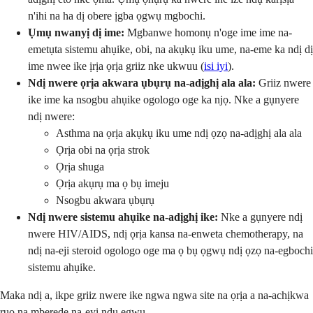
n'ihi na ha dị obere ịgba ọgwụ mgbochi.
Ụmụ nwanyị dị ime:
Mgbanwe homonụ n'oge ime ime na-
emetụta sistemu ahụike, obi, na akụkụ iku ume, na-eme ka ndị dị
ime nwee ike ịrịa ọrịa griiz nke ukwuu (
isi iyi
).
Ndị nwere ọrịa akwara ụbụrụ na-adịghị ala ala:
Griiz nwere
ike ime ka nsogbu ahụike ogologo oge ka njọ. Nke a gụnyere
ndị nwere:
Asthma na ọrịa akụkụ iku ume ndị ọzọ na-adịghị ala ala
Ọrịa obi na ọrịa strok
Ọrịa shuga
Ọrịa akụrụ ma ọ bụ imeju
Nsogbu akwara ụbụrụ
Ndị nwere sistemu ahụike na-adịghị ike:
Nke a gụnyere ndị
nwere HIV/AIDS, ndị ọrịa kansa na-enweta chemotherapy, na
ndị na-eji steroid ogologo oge ma ọ bụ ọgwụ ndị ọzọ na-egbochi
sistemu ahụike.
Maka ndị a, ikpe griiz nwere ike ngwa ngwa site na ọrịa a na-achịkwa
ruo na mberede na-eyi ndụ egwu.