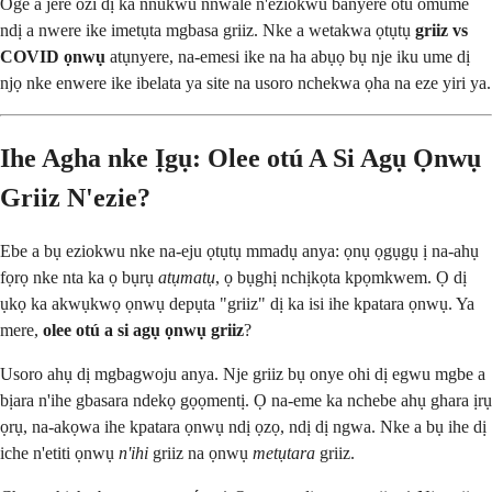
Oge a jere ozi dị ka nnukwu nnwale n'eziokwu banyere otú omume
ndị a nwere ike imetụta mgbasa griiz. Nke a wetakwa ọtụtụ
griiz vs
COVID ọnwụ
atụnyere, na-emesi ike na ha abụọ bụ nje iku ume dị
njọ nke enwere ike ibelata ya site na usoro nchekwa ọha na eze yiri ya.
Ihe Agha nke Ịgụ: Olee otú A Si Agụ Ọnwụ
Griiz N'ezie?
Ebe a bụ eziokwu nke na-eju ọtụtụ mmadụ anya: ọnụ ọgụgụ ị na-ahụ
fọrọ nke nta ka ọ bụrụ
atụmatụ
, ọ bụghị nchịkọta kpọmkwem. Ọ dị
ụkọ ka akwụkwọ ọnwụ depụta "griiz" dị ka isi ihe kpatara ọnwụ. Ya
mere,
olee otú a si agụ ọnwụ griiz
?
Usoro ahụ dị mgbagwoju anya. Nje griiz bụ onye ohi dị egwu mgbe a
bịara n'ihe gbasara ndekọ gọọmentị. Ọ na-eme ka nchebe ahụ ghara ịrụ
ọrụ, na-akọwa ihe kpatara ọnwụ ndị ọzọ, ndị dị ngwa. Nke a bụ ihe dị
iche n'etiti ọnwụ
n'ihi
griiz na ọnwụ
metụtara
griiz.