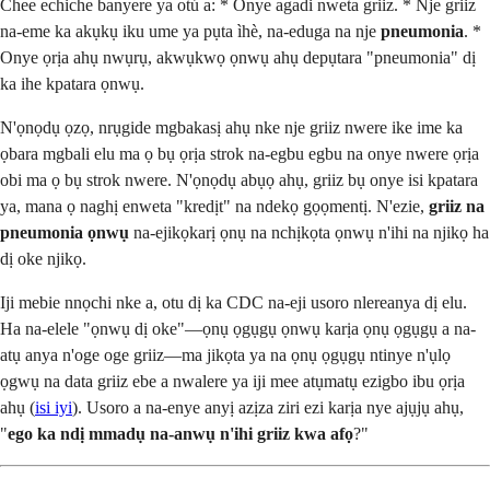
Chee echiche banyere ya otú a: * Onye agadi nweta griiz. * Nje griiz
na-eme ka akụkụ iku ume ya pụta ìhè, na-eduga na nje
pneumonia
. *
Onye ọrịa ahụ nwụrụ, akwụkwọ ọnwụ ahụ depụtara "pneumonia" dị
ka ihe kpatara ọnwụ.
N'ọnọdụ ọzọ, nrụgide mgbakasị ahụ nke nje griiz nwere ike ime ka
ọbara mgbali elu ma ọ bụ ọrịa strok na-egbu egbu na onye nwere ọrịa
obi ma ọ bụ strok nwere. N'ọnọdụ abụọ ahụ, griiz bụ onye isi kpatara
ya, mana ọ naghị enweta "kredịt" na ndekọ gọọmentị. N'ezie,
griiz na
pneumonia ọnwụ
na-ejikọkarị ọnụ na nchịkọta ọnwụ n'ihi na njikọ ha
dị oke njikọ.
Iji mebie nnọchi nke a, otu dị ka CDC na-eji usoro nlereanya dị elu.
Ha na-elele "ọnwụ dị oke"—ọnụ ọgụgụ ọnwụ karịa ọnụ ọgụgụ a na-
atụ anya n'oge oge griiz—ma jikọta ya na ọnụ ọgụgụ ntinye n'ụlọ
ọgwụ na data griiz ebe a nwalere ya iji mee atụmatụ ezigbo ibu ọrịa
ahụ (
isi iyi
). Usoro a na-enye anyị azịza ziri ezi karịa nye ajụjụ ahụ,
"
ego ka ndị mmadụ na-anwụ n'ihi griiz kwa afọ
?"