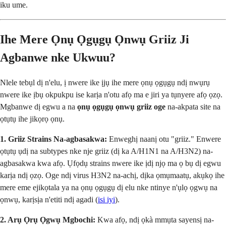
iku ume.
Ihe Mere Ọnụ Ọgụgụ Ọnwụ Griiz Ji
Agbanwe nke Ukwuu?
Nlele tebụl dị n'elu, ị nwere ike ịjụ ihe mere ọnụ ọgụgụ ndị nwụrụ
nwere ike ịbụ okpukpu ise karịa n'otu afọ ma e jiri ya tụnyere afọ ọzọ.
Mgbanwe dị egwu a na
ọnụ ọgụgụ ọnwụ griiz oge
na-akpata site na
ọtụtụ ihe jikọrọ ọnụ.
1. Griiz Strains Na-agbasakwa:
Enweghị naanị otu "griiz." Enwere
ọtụtụ ụdị na subtypes nke nje griiz (dị ka A/H1N1 na A/H3N2) na-
agbasakwa kwa afọ. Ụfọdụ strains nwere ike ịdị njọ ma ọ bụ dị egwu
karịa ndị ọzọ. Oge ndị virus H3N2 na-achị, dịka ọmụmaatụ, akụkọ ihe
mere eme ejikọtala ya na ọnụ ọgụgụ dị elu nke ntinye n'ụlọ ọgwụ na
ọnwụ, karịsịa n'etiti ndị agadi (
isi iyi
).
2. Arụ Ọrụ Ọgwụ Mgbochi:
Kwa afọ, ndị ọkà mmụta sayensị na-