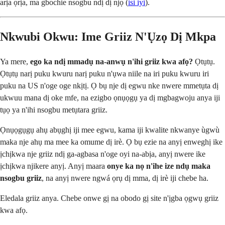
arịa ọrịa, ma gbochie nsogbu ndị dị njọ (
isi iyi
).
Nkwubi Okwu: Ime Griiz N'Ụzọ Dị Mkpa
Ya mere,
ego ka ndị mmadụ na-anwụ n'ihi griiz kwa afọ?
Ọtụtụ.
Ọtụtụ narị puku kwuru narị puku n'ụwa niile na iri puku kwuru iri
puku na US n'oge oge nkịtị. Ọ bụ nje dị egwu nke nwere mmetụta dị
ukwuu mana dị oke mfe, na ezigbo ọnụọgụ ya dị mgbagwoju anya iji
tụọ ya n'ihi nsogbu metụtara griiz.
Ọnụọgụgụ ahụ abụghị iji mee egwu, kama iji kwalite nkwanye ùgwù
maka nje ahụ ma mee ka omume dị irè. Ọ bụ ezie na anyị enweghị ike
ịchịkwa nje griiz ndị ga-agbasa n'oge oyi na-abịa, anyị nwere ike
ịchịkwa njikere anyị. Anyị maara
onye ka nọ n'ihe ize ndụ maka
nsogbu griiz
, na anyị nwere ngwá ọrụ dị mma, dị irè iji chebe ha.
Eledala griiz anya. Chebe onwe gị na obodo gị site n'ịgba ọgwụ griiz
kwa afọ.