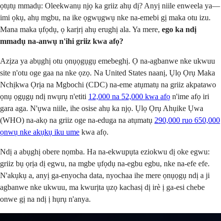
ọtụtụ mmadụ: Oleekwanụ njọ ka griiz ahụ dị? Anyị niile enweela ya—
imi ọkụ, ahụ mgbu, na ike ọgwụgwụ nke na-emebi gị maka otu izu.
Mana maka ụfọdụ, ọ karịrị ahụ erughị ala. Ya mere,
ego ka ndị
mmadụ na-anwụ n'ihi griiz kwa afọ?
Azịza ya abụghị otu ọnụọgụgụ emebeghị. Ọ na-agbanwe nke ukwuu
site n'otu oge gaa na nke ọzọ. Na United States naanị, Ụlọ Ọrụ Maka
Nchịkwa Ọrịa na Mgbochi (CDC) na-eme atụmatụ na griiz akpatawo
ọnụ ọgụgụ ndị nwụrụ n'etiti
12,000 na 52,000 kwa afọ
n'ime afọ iri
gara aga. N'ụwa niile, ihe osise ahụ ka njọ. Ụlọ Ọrụ Ahụike Ụwa
(WHO) na-akọ na griiz oge na-eduga na atụmatụ
290,000 ruo 650,000
ọnwụ nke akụkụ iku ume
kwa afọ.
Ndị a abụghị obere nọmba. Ha na-ekwupụta eziokwu dị oke egwu:
griiz bụ ọrịa dị egwu, na mgbe ụfọdụ na-egbu egbu, nke na-efe efe.
N'akụkụ a, anyị ga-enyocha data, nyochaa ihe mere ọnụọgụ ndị a ji
agbanwe nke ukwuu, ma kwurịta ụzọ kachasị dị irè ị ga-esi chebe
onwe gị na ndị ị hụrụ n'anya.