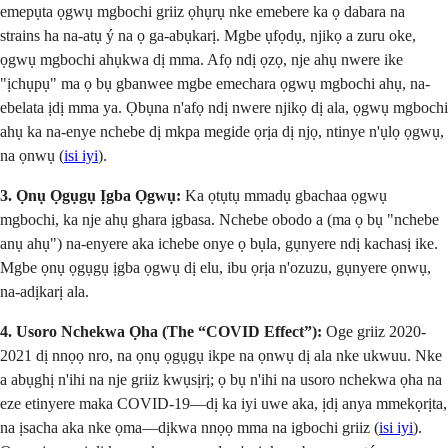
emepụta ọgwụ mgbochi griiz ọhụrụ nke emebere ka ọ dabara na
strains ha na-atụ ý na ọ ga-abụkarị. Mgbe ụfọdụ, njikọ a zuru oke,
ọgwụ mgbochi ahụkwa dị mma. Afọ ndị ọzọ, nje ahụ nwere ike
"ịchụpụ" ma ọ bụ gbanwee mgbe emechara ọgwụ mgbochi ahụ, na-
ebelata ịdị mma ya. Ọbụna n'afọ ndị nwere njikọ dị ala, ọgwụ mgbochi
ahụ ka na-enye nchebe dị mkpa megide ọrịa dị njọ, ntinye n'ụlọ ọgwụ,
na ọnwụ (
isi iyi
).
3. Ọnụ Ọgụgụ Ịgba Ọgwụ:
Ka ọtụtụ mmadụ gbachaa ọgwụ
mgbochi, ka nje ahụ ghara ịgbasa. Nchebe obodo a (ma ọ bụ "nchebe
anụ ahụ") na-enyere aka ichebe onye ọ bụla, gụnyere ndị kachasị ike.
Mgbe ọnụ ọgụgụ ịgba ọgwụ dị elu, ibu ọrịa n'ozuzu, gụnyere ọnwụ,
na-adịkarị ala.
4. Usoro Nchekwa Ọha (The “COVID Effect”):
Oge griiz 2020-
2021 dị nnọọ nro, na ọnụ ọgụgụ ikpe na ọnwụ dị ala nke ukwuu. Nke
a abụghị n'ihi na nje griiz kwụsịrị; ọ bụ n'ihi na usoro nchekwa ọha na
eze etinyere maka COVID-19—dị ka iyi uwe aka, ịdị anya mmekọrịta,
na ịsacha aka nke ọma—dịkwa nnọọ mma na igbochi griiz (
isi iyi
).