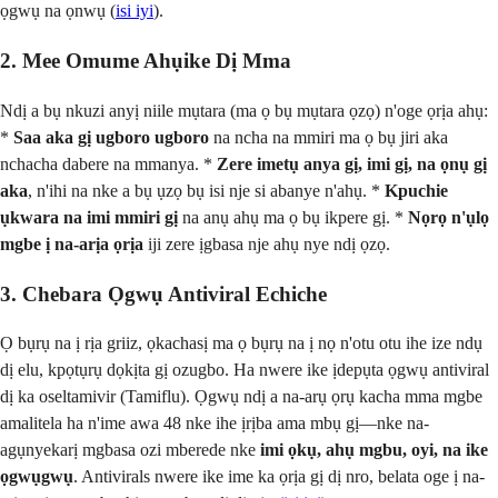
ọgwụ na ọnwụ (
isi iyi
).
2. Mee Omume Ahụike Dị Mma
Ndị a bụ nkuzi anyị niile mụtara (ma ọ bụ mụtara ọzọ) n'oge ọrịa ahụ:
*
Saa aka gị ugboro ugboro
na ncha na mmiri ma ọ bụ jiri aka
nchacha dabere na mmanya. *
Zere imetụ anya gị, imi gị, na ọnụ gị
aka
, n'ihi na nke a bụ ụzọ bụ isi nje si abanye n'ahụ. *
Kpuchie
ụkwara na imi mmiri gị
na anụ ahụ ma ọ bụ ikpere gị. *
Nọrọ n'ụlọ
mgbe ị na-arịa ọrịa
iji zere ịgbasa nje ahụ nye ndị ọzọ.
3. Chebara Ọgwụ Antiviral Echiche
Ọ bụrụ na ị rịa griiz, ọkachasị ma ọ bụrụ na ị nọ n'otu otu ihe ize ndụ
dị elu, kpọtụrụ dọkịta gị ozugbo. Ha nwere ike ịdepụta ọgwụ antiviral
dị ka oseltamivir (Tamiflu). Ọgwụ ndị a na-arụ ọrụ kacha mma mgbe
amalitela ha n'ime awa 48 nke ihe ịrịba ama mbụ gị—nke na-
agụnyekarị mgbasa ozi mberede nke
imi ọkụ, ahụ mgbu, oyi, na ike
ọgwụgwụ
. Antivirals nwere ike ime ka ọrịa gị dị nro, belata oge ị na-