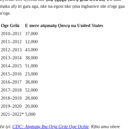
maka afọ iri gara aga, nke na-egosi nke ọma mgbanwe site n'oge gaa
n'oge.
Oge Griiz
E mere atụmatụ Ọnwụ na United States
2010–2011
37,000
2011–2012
12,000
2012–2013
43,000
2013–2014
38,000
2014–2015
51,000
2015–2016
23,000
2016–2017
38,000
2017–2018
52,000
2018–2019
28,000
2019–2020
20,000
2021–2022*
5,000
Isi iyi:
CDC: Atụmatụ Ibu Ọrịa Griiz Oge Ochie
. Rịba ama obere