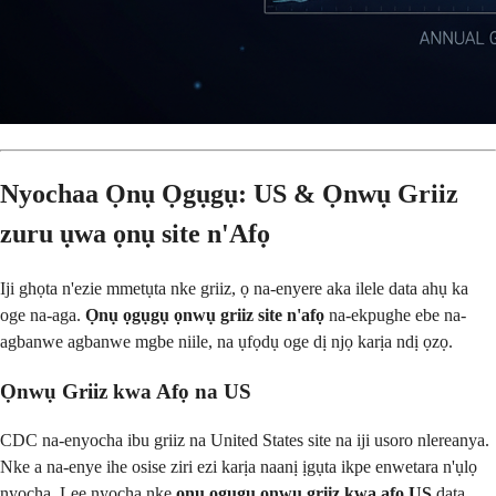
Nyochaa Ọnụ Ọgụgụ: US & Ọnwụ Griiz
zuru ụwa ọnụ site n'Afọ
Iji ghọta n'ezie mmetụta nke griiz, ọ na-enyere aka ilele data ahụ ka
oge na-aga.
Ọnụ ọgụgụ ọnwụ griiz site n'afọ
na-ekpughe ebe na-
agbanwe agbanwe mgbe niile, na ụfọdụ oge dị njọ karịa ndị ọzọ.
Ọnwụ Griiz kwa Afọ na US
CDC na-enyocha ibu griiz na United States site na iji usoro nlereanya.
Nke a na-enye ihe osise ziri ezi karịa naanị ịgụta ikpe enwetara n'ụlọ
nyocha. Lee nyocha nke
ọnụ ọgụgụ ọnwụ griiz kwa afọ US
data