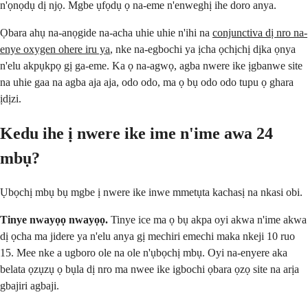
n'ọnọdụ dị njọ. Mgbe ụfọdụ ọ na-eme n'enweghị ihe doro anya.
Ọbara ahụ na-anọgide na-acha uhie uhie n'ihi na
conjunctiva dị nro na-
enye oxygen ohere iru ya
, nke na-egbochi ya ịcha ọchịchị dịka ọnya
n'elu akpụkpọ gị ga-eme. Ka ọ na-agwọ, agba nwere ike ịgbanwe site
na uhie gaa na agba aja aja, odo odo, ma ọ bụ odo odo tupu ọ ghara
ịdịzi.
Kedu ihe ị nwere ike ime n'ime awa 24
mbụ?
Ụbọchị mbụ bụ mgbe ị nwere ike inwe mmetụta kachasị na nkasi obi.
Tinye nwayọọ nwayọọ.
Tinye ice ma ọ bụ akpa oyi akwa n'ime akwa
dị ọcha ma jidere ya n'elu anya gị mechiri emechi maka nkeji 10 ruo
15. Mee nke a ugboro ole na ole n'ụbọchị mbụ. Oyi na-enyere aka
belata ọzụzụ ọ bụla dị nro ma nwee ike igbochi ọbara ọzọ site na arịa
gbajiri agbaji.