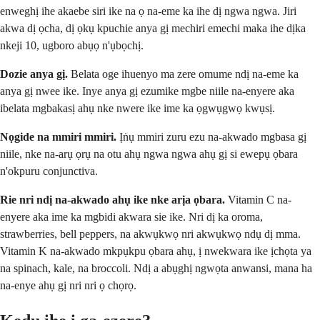
enweghị ihe akaebe siri ike na ọ na-eme ka ihe dị ngwa ngwa. Jiri
akwa dị ọcha, dị ọkụ kpuchie anya gị mechiri emechi maka ihe dịka
nkeji 10, ugboro abụọ n'ụbọchị.
Dozie anya gị.
Belata oge ihuenyo ma zere omume ndị na-eme ka
anya gị nwee ike. Inye anya gị ezumike mgbe niile na-enyere aka
ibelata mgbakasị ahụ nke nwere ike ime ka ọgwụgwọ kwụsị.
Nọgide na mmiri mmiri.
Ịṅụ mmiri zuru ezu na-akwado mgbasa gị
niile, nke na-arụ ọrụ na otu ahụ ngwa ngwa ahụ gị si ewepụ ọbara
n'okpuru conjunctiva.
Rie nri ndị na-akwado ahụ ike nke arịa ọbara.
Vitamin C na-
enyere aka ime ka mgbidi akwara sie ike. Nri dị ka oroma,
strawberries, bell peppers, na akwụkwọ nri akwụkwọ ndụ dị mma.
Vitamin K na-akwado mkpụkpu ọbara ahụ, ị nwekwara ike ịchọta ya
na spinach, kale, na broccoli. Ndị a abụghị ngwọta anwansi, mana ha
na-enye ahụ gị nri nri ọ chọrọ.