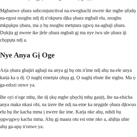
Mgbanwe ọbara subconjunctival na-eweghachi nwere ike mgbe ụfọdụ
na-egosi nsogbu ndị dị n'okpuru dịka ọbara mgbali elu, nsogbu
mkpụkpu ọbara, ma ọ bụ nsogbu metụtara ọgwụ na-agbaji ọbara.
Dọkịta gị nwere ike ịlele ọbara mgbali gị ma nye iwu ule ọbara iji
chọpụta ndị a.
Nye Anya Gị Oge
Arịa ọbara gbajiri agbaji na anya gị bụ otu n'ime ndị ahụ na-ele anya
karịa ka ọ dị. Ọ naghị emetụta ọhụụ gị. Ọ naghị ebute ihe mgbu. Ma ọ
ga-edozi onwe ya.
Ihe oyi n'oge mbụ, ihe dị ọkụ mgbe ụbọchị mbụ gasịrị, ihe na-ehicha
anya maka nkasi obi, na izere ihe ndị na-eme ka nrụgide ọbara dịkwuo
elu bụ ihe kacha mma ị nwere ike ime. Karịa nke ahụ, ndidi bụ
ọgwụgwọ kacha mma. Ahụ gị maara otu esi eme nke a, ahịhịa uhie
ahụ ga-apụ n'onwe ya.