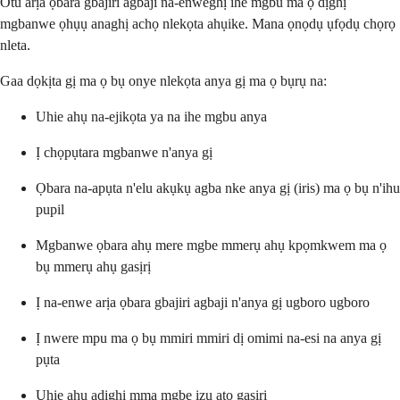
Otu arịa ọbara gbajiri agbaji na-enweghị ihe mgbu ma ọ dịghị
mgbanwe ọhụụ anaghị achọ nlekọta ahụike. Mana ọnọdụ ụfọdụ chọrọ
nleta.
Gaa dọkịta gị ma ọ bụ onye nlekọta anya gị ma ọ bụrụ na:
Uhie ahụ na-ejikọta ya na ihe mgbu anya
Ị chọpụtara mgbanwe n'anya gị
Ọbara na-apụta n'elu akụkụ agba nke anya gị (iris) ma ọ bụ n'ihu
pupil
Mgbanwe ọbara ahụ mere mgbe mmerụ ahụ kpọmkwem ma ọ
bụ mmerụ ahụ gasịrị
Ị na-enwe arịa ọbara gbajiri agbaji n'anya gị ugboro ugboro
Ị nwere mpu ma ọ bụ mmiri mmiri dị omimi na-esi na anya gị
pụta
Uhie ahụ adịghị mma mgbe izu atọ gasịrị