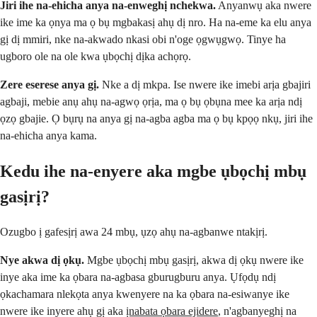
Jiri ihe na-ehicha anya na-enweghị nchekwa.
Anyanwụ aka nwere
ike ime ka ọnya ma ọ bụ mgbakasị ahụ dị nro. Ha na-eme ka elu anya
gị dị mmiri, nke na-akwado nkasi obi n'oge ọgwụgwọ. Tinye ha
ugboro ole na ole kwa ụbọchị dịka achọrọ.
Zere eserese anya gị.
Nke a dị mkpa. Ise nwere ike imebi arịa gbajiri
agbaji, mebie anụ ahụ na-agwọ ọrịa, ma ọ bụ ọbụna mee ka arịa ndị
ọzọ gbajie. Ọ bụrụ na anya gị na-agba agba ma ọ bụ kpọọ nkụ, jiri ihe
na-ehicha anya kama.
Kedu ihe na-enyere aka mgbe ụbọchị mbụ
gasịrị?
Ozugbo ị gafesịrị awa 24 mbụ, ụzọ ahụ na-agbanwe ntakịrị.
Nye akwa dị ọkụ.
Mgbe ụbọchị mbụ gasịrị, akwa dị ọkụ nwere ike
inye aka ime ka ọbara na-agbasa gburugburu anya. Ụfọdụ ndị
ọkachamara nlekọta anya kwenyere na ka ọbara na-esiwanye ike
nwere ike inyere ahụ gị aka
ịnabata ọbara ejidere
, n'agbanyeghị na