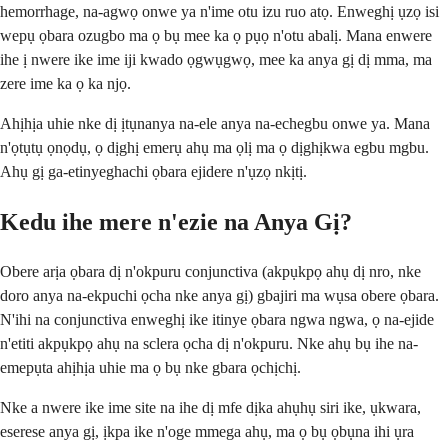
hemorrhage, na-agwọ onwe ya n'ime otu izu ruo atọ. Enweghị ụzọ isi
wepụ ọbara ozugbo ma ọ bụ mee ka ọ pụọ n'otu abalị. Mana enwere
ihe ị nwere ike ime iji kwado ọgwụgwọ, mee ka anya gị dị mma, ma
zere ime ka ọ ka njọ.
Ahịhịa uhie nke dị ịtụnanya na-ele anya na-echegbu onwe ya. Mana
n'ọtụtụ ọnọdụ, ọ dịghị emerụ ahụ ma ọlị ma ọ dịghịkwa egbu mgbu.
Ahụ gị ga-etinyeghachi ọbara ejidere n'ụzọ nkịtị.
Kedu ihe mere n'ezie na Anya Gị?
Obere arịa ọbara dị n'okpuru conjunctiva (akpụkpọ ahụ dị nro, nke
doro anya na-ekpuchi ọcha nke anya gị) gbajiri ma wụsa obere ọbara.
N'ihi na conjunctiva enweghị ike itinye ọbara ngwa ngwa, ọ na-ejide
n'etiti akpụkpọ ahụ na sclera ọcha dị n'okpuru. Nke ahụ bụ ihe na-
emepụta ahịhịa uhie ma ọ bụ nke gbara ọchịchị.
Nke a nwere ike ime site na ihe dị mfe dịka ahụhụ siri ike, ụkwara,
eserese anya gị, ịkpa ike n'oge mmega ahụ, ma ọ bụ ọbụna ihi ụra