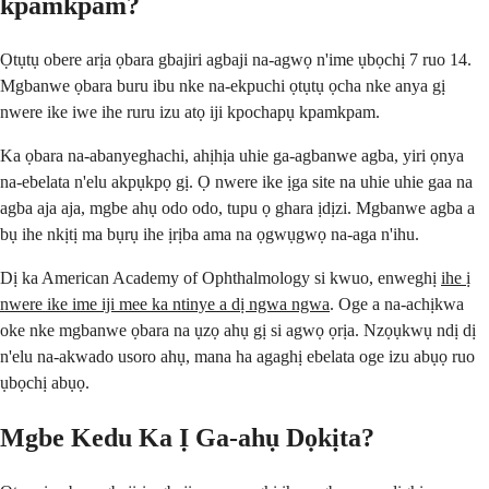
kpamkpam?
Ọtụtụ obere arịa ọbara gbajiri agbaji na-agwọ n'ime ụbọchị 7 ruo 14.
Mgbanwe ọbara buru ibu nke na-ekpuchi ọtụtụ ọcha nke anya gị
nwere ike iwe ihe ruru izu atọ iji kpochapụ kpamkpam.
Ka ọbara na-abanyeghachi, ahịhịa uhie ga-agbanwe agba, yiri ọnya
na-ebelata n'elu akpụkpọ gị. Ọ nwere ike ịga site na uhie uhie gaa na
agba aja aja, mgbe ahụ odo odo, tupu ọ ghara ịdịzi. Mgbanwe agba a
bụ ihe nkịtị ma bụrụ ihe ịrịba ama na ọgwụgwọ na-aga n'ihu.
Dị ka American Academy of Ophthalmology si kwuo, enweghị
ihe ị
nwere ike ime iji mee ka ntinye a dị ngwa ngwa
. Oge a na-achịkwa
oke nke mgbanwe ọbara na ụzọ ahụ gị si agwọ ọrịa. Nzọụkwụ ndị dị
n'elu na-akwado usoro ahụ, mana ha agaghị ebelata oge izu abụọ ruo
ụbọchị abụọ.
Mgbe Kedu Ka Ị Ga-ahụ Dọkịta?