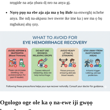
nrụgide na arịa ọbara dị nro na anya gị.
Nọrọ pụọ na ebe aja aja ma ọ bụ ifufe
na-enweghị nchebe
anya. Ihe ndị na-akpasu iwe nwere ike ime ka ị see ma ọ bụ
mgbakasị ahụ ọzọ.
Ogologo oge ole ka ọ na-ewe iji gwọọ