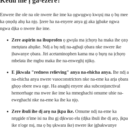
Kedu ihe ị ga-ezere?
Enwere ihe ole na ole nwere ike ime ka ọgwụgwọ kwụsị ma ọ bụ mee
ka ọnọdụ ahụ ka njọ. Ịzere ha na-enyere anya gị aka ịgbake ngwa
ngwa dịka o nwere ike ime.
Zere aspirin na ibuprofen
ọ gwụla ma ịchọrọ ha maka ihe ọzọ
metụtara ahụike. Ndị a bụ ndị na-agbaji ọbara nke nwere ike
ịbawanye ọbara. Jiri acetaminophen kama ma ọ bụrụ na ịchọrọ
mbelata ihe mgbu maka ihe na-enweghị njikọ.
E jikwala "redness relieving" anya na-ehicha anya.
Ihe ndị a
na-ehicha anya nwere vasoconstrictors nke na-eme ka arịa ọbara
ghọọ obere nwa oge. Ha anaghị enyere aka subconjunctival
hemorrhage ma nwee ike ime ka mmeghachi omume uhie na-
eweghachi nke na-eme ka ihe ka njọ.
Zere ibuli ihe dị arọ na ịkpa ike.
Omume ndị na-eme ka
nrụgide n'ime isi na ihu gị dịkwuo elu (dịka ibuli ihe dị arọ, ịkpa
ike n'oge nsị, ma ọ bụ ụkwara ike) nwere ike ịgbakwunye