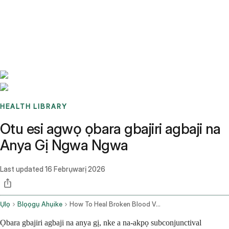
Benchmarks
Stories
FAQ
Sign up / Log in
HEALTH LIBRARY
Otu esi agwọ ọbara gbajiri agbaji na
Anya Gị Ngwa Ngwa
Last updated
16 Febrụwarị 2026
Ụlọ
Blọọgụ Ahụike
How To Heal Broken Blood Vessel In Eye Fast
Ọbara gbajiri agbaji na anya gị, nke a na-akpọ subconjunctival