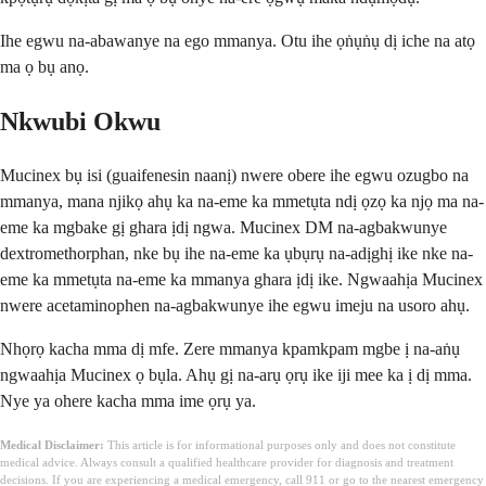
Ihe egwu na-abawanye na ego mmanya. Otu ihe ọṅụṅụ dị iche na atọ
ma ọ bụ anọ.
Nkwubi Okwu
Mucinex bụ isi (guaifenesin naanị) nwere obere ihe egwu ozugbo na
mmanya, mana njikọ ahụ ka na-eme ka mmetụta ndị ọzọ ka njọ ma na-
eme ka mgbake gị ghara ịdị ngwa. Mucinex DM na-agbakwunye
dextromethorphan, nke bụ ihe na-eme ka ụbụrụ na-adịghị ike nke na-
eme ka mmetụta na-eme ka mmanya ghara ịdị ike. Ngwaahịa Mucinex
nwere acetaminophen na-agbakwunye ihe egwu imeju na usoro ahụ.
Nhọrọ kacha mma dị mfe. Zere mmanya kpamkpam mgbe ị na-aṅụ
ngwaahịa Mucinex ọ bụla. Ahụ gị na-arụ ọrụ ike iji mee ka ị dị mma.
Nye ya ohere kacha mma ime ọrụ ya.
Medical Disclaimer:
This article is for informational purposes only and does not constitute
medical advice. Always consult a qualified healthcare provider for diagnosis and treatment
decisions. If you are experiencing a medical emergency, call 911 or go to the nearest emergency