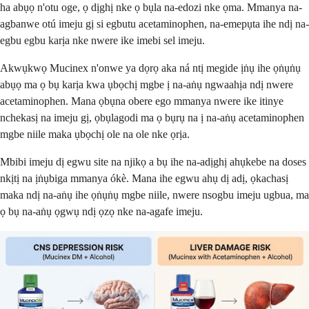
ha abụọ n'otu oge, ọ dịghị nke ọ bụla na-edozi nke ọma. Mmanya na-
agbanwe otú imeju gị si egbutu acetaminophen, na-emepụta ihe ndị na-
egbu egbu karịa nke nwere ike imebi sel imeju.
Akwụkwọ Mucinex n'onwe ya dọrọ aka ná ntị megide ịṅụ ihe ọṅụṅụ
abụọ ma ọ bụ karịa kwa ụbọchị mgbe ị na-aṅụ ngwaahịa ndị nwere
acetaminophen. Mana ọbụna obere ego mmanya nwere ike itinye
nchekasị na imeju gị, ọbụlagodi ma ọ bụrụ na ị na-aṅụ acetaminophen
mgbe niile maka ụbọchị ole na ole nke ọrịa.
Mbibi imeju dị egwu site na njikọ a bụ ihe na-adịghị ahụkebe na doses
nkịtị na ịṅụbiga mmanya ókè. Mana ihe egwu ahụ dị adị, ọkachasị
maka ndị na-aṅụ ihe ọṅụṅụ mgbe niile, nwere nsogbu imeju ugbua, ma
ọ bụ na-aṅụ ọgwụ ndị ọzọ nke na-agafe imeju.