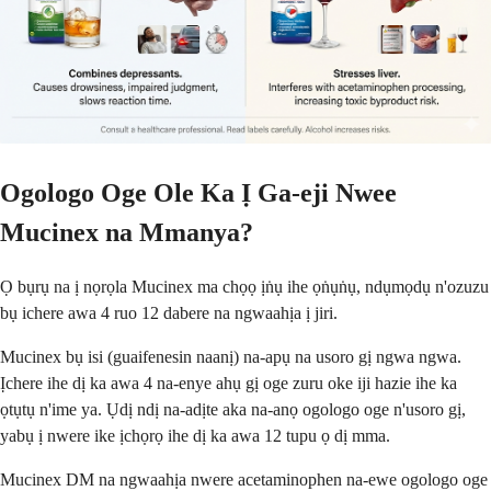
Ogologo Oge Ole Ka Ị Ga-eji Nwee
Mucinex na Mmanya?
Ọ bụrụ na ị nọrọla Mucinex ma chọọ ịṅụ ihe ọṅụṅụ, ndụmọdụ n'ozuzu
bụ ichere awa 4 ruo 12 dabere na ngwaahịa ị jiri.
Mucinex bụ isi (guaifenesin naanị) na-apụ na usoro gị ngwa ngwa.
Ịchere ihe dị ka awa 4 na-enye ahụ gị oge zuru oke iji hazie ihe ka
ọtụtụ n'ime ya. Ụdị ndị na-adịte aka na-anọ ogologo oge n'usoro gị,
yabụ ị nwere ike ịchọrọ ihe dị ka awa 12 tupu ọ dị mma.
Mucinex DM na ngwaahịa nwere acetaminophen na-ewe ogologo oge