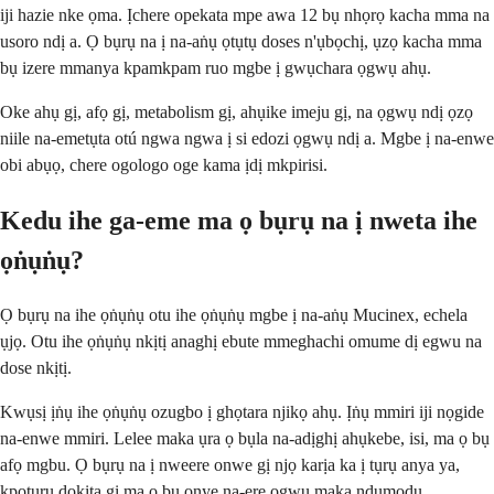
iji hazie nke ọma. Ịchere opekata mpe awa 12 bụ nhọrọ kacha mma na
usoro ndị a. Ọ bụrụ na ị na-aṅụ ọtụtụ doses n'ụbọchị, ụzọ kacha mma
bụ izere mmanya kpamkpam ruo mgbe ị gwụchara ọgwụ ahụ.
Oke ahụ gị, afọ gị, metabolism gị, ahụike imeju gị, na ọgwụ ndị ọzọ
niile na-emetụta otú ngwa ngwa ị si edozi ọgwụ ndị a. Mgbe ị na-enwe
obi abụọ, chere ogologo oge kama ịdị mkpirisi.
Kedu ihe ga-eme ma ọ bụrụ na ị nweta ihe
ọṅụṅụ?
Ọ bụrụ na ihe ọṅụṅụ otu ihe ọṅụṅụ mgbe ị na-aṅụ Mucinex, echela
ụjọ. Otu ihe ọṅụṅụ nkịtị anaghị ebute mmeghachi omume dị egwu na
dose nkịtị.
Kwụsị ịṅụ ihe ọṅụṅụ ozugbo ị ghọtara njikọ ahụ. Ịṅụ mmiri iji nọgide
na-enwe mmiri. Lelee maka ụra ọ bụla na-adịghị ahụkebe, isi, ma ọ bụ
afọ mgbu. Ọ bụrụ na ị nweere onwe gị njọ karịa ka ị tụrụ anya ya,
kpọtụrụ dọkịta gị ma ọ bụ onye na-ere ọgwụ maka ndụmọdụ.