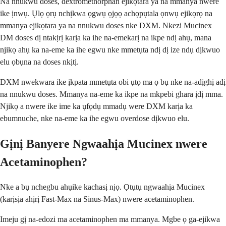
Na nnukwu doses, dextromethorphan ejikọtara ya na mmanya nwere
ike ịnwụ. Ụlọ ọrụ nchịkwa ọgwụ ọjọọ achọpụtala ọnwụ ejikọrọ na
mmanya ejikọtara ya na nnukwu doses nke DXM. Nkezi Mucinex
DM doses dị ntakịrị karịa ka ihe na-emekarị na ikpe ndị ahụ, mana
njikọ ahụ ka na-eme ka ihe egwu nke mmetụta ndị dị ize ndụ dịkwuo
elu ọbụna na doses nkịtị.
DXM nwekwara ike ịkpata mmetụta obi ụtọ ma ọ bụ nke na-adịghị adị
na nnukwu doses. Mmanya na-eme ka ikpe na mkpebi ghara ịdị mma.
Njikọ a nwere ike ime ka ụfọdụ mmadụ were DXM karịa ka
ebumnuche, nke na-eme ka ihe egwu overdose dịkwuo elu.
Gịnị Banyere Ngwaahịa Mucinex nwere
Acetaminophen?
Nke a bụ nchegbu ahụike kachasị njọ. Ọtụtụ ngwaahịa Mucinex
(karịsịa ahịrị Fast-Max na Sinus-Max) nwere acetaminophen.
Imeju gị na-edozi ma acetaminophen ma mmanya. Mgbe ọ ga-ejikwa