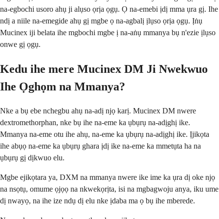
na-egbochi usoro ahụ ji alụso ọrịa ọgụ. Ọ na-emebi ịdị mma ụra gị. Ihe
ndị a niile na-emegide ahụ gị mgbe ọ na-agbalị ịlụso ọrịa ọgụ. Ịṅụ
Mucinex iji belata ihe mgbochi mgbe ị na-aṅụ mmanya bụ n'ezie ịlụso
onwe gị ọgụ.
Kedu ihe mere Mucinex DM Ji Nwekwuo
Ihe Ọghọm na Mmanya?
Nke a bụ ebe nchegbu ahụ na-adị njọ karị. Mucinex DM nwere
dextromethorphan, nke bụ ihe na-eme ka ụbụrụ na-adịghị ike.
Mmanya na-eme otu ihe ahụ, na-eme ka ụbụrụ na-adịghị ike. Ịjikọta
ihe abụọ na-eme ka ụbụrụ ghara ịdị ike na-eme ka mmetụta ha na
ụbụrụ gị dịkwuo elu.
Mgbe ejikọtara ya, DXM na mmanya nwere ike ime ka ụra dị oke njọ
na nsọtụ, omume ọjọọ na nkwekọrịta, isi na mgbagwoju anya, iku ume
dị nwayọ, na ihe ize ndụ dị elu nke ịdaba ma ọ bụ ihe mberede.