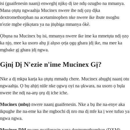
isi (guaifenesin naanị) enweghị njikọ dị ize ndụ ozugbo na mmanya.
Mana ọtụtụ ngwaahịa Mucinex nwere ihe ndị ọzọ dịka
dextromethorphan na acetaminophen nke nwere ike ibute nsogbu
n'ezie mgbe ejikọtara ya na ịṅụbiga mmanya ókè.
Ọbụna na Mucinex bụ isi, mmanya nwere ike ime ka mmetụta ndị ọzọ
ka njọ, mee ka usoro ahụ ji alụso ọrịa ọgụ ghara ịdị ike, ma mee ka
mgbake gị ghara ịdị ngwa.
Gịnị Dị N'ezie n'ime Mucinex Gị?
Nke a dị mkpa karịa ka ọtụtụ mmadụ chere. Mucinex abụghị naanị otu
ngwaahịa. Ọ bụ ahịrị niile nke ọgwụ oyi na ụkwara, na usoro ọ bụla
nwere ihe ndị na-arụ ọrụ dị iche iche.
Mucinex (mbụ)
nwere naanị guaifenesin. Nke a bụ ihe na-enye aka
ikpughe ihe na-eme ka ihe mgbochi dị nro ma dị mfe ka ị wee tufuo ya
ngwa ngwa.
Mucinex DM
nwere guaifenesin yana dextromethorphan (DXM).