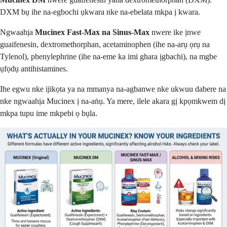
DXM bụ ihe na-egbochi ụkwara nke na-ebelata mkpa ị kwara.
Ngwaahịa
Mucinex Fast-Max na Sinus-Max
nwere ike ịnwe
guaifenesin, dextromethorphan, acetaminophen (ihe na-arụ ọrụ na
Tylenol), phenylephrine (ihe na-eme ka imi ghara ịgbachi), na mgbe
ụfọdụ antihistamines.
Ihe egwu nke ijikọta ya na mmanya na-agbanwe nke ukwuu dabere na
nke ngwaahịa Mucinex ị na-aṅụ. Ya mere, ilele akara gị kpọmkwem dị
mkpa tupu ime mkpebi ọ bụla.