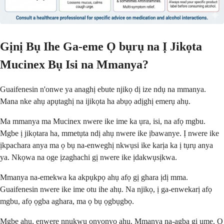
Gịnị Bụ Ihe Ga-eme Ọ bụrụ na Ị Jikọta
Mucinex Bụ Isi na Mmanya?
Guaifenesin n'onwe ya anaghị ebute njikọ dị ize ndụ na mmanya.
Mana nke ahụ apụtaghị na ijikọta ha abụọ adịghị emerụ ahụ.
Ma mmanya ma Mucinex nwere ike ime ka ụra, isi, na afọ mgbu.
Mgbe ị jikọtara ha, mmetụta ndị ahụ nwere ike ịbawanye. Ị nwere ike
ịkpachara anya ma ọ bụ na-enweghị nkwụsi ike karịa ka ị tụrụ anya
ya. Nkọwa na oge ịzaghachi gị nwere ike ịdakwụsịkwa.
Mmanya na-emekwa ka akpụkpọ ahụ afọ gị ghara ịdị mma.
Guaifenesin nwere ike ime otu ihe ahụ. Na njikọ, ị ga-enwekarị afọ
mgbu, afọ ọgba aghara, ma ọ bụ ọgbụgbọ.
Mgbe ahụ, enwere nnukwu onyonyo ahụ. Mmanya na-agba gị ume. Ọ