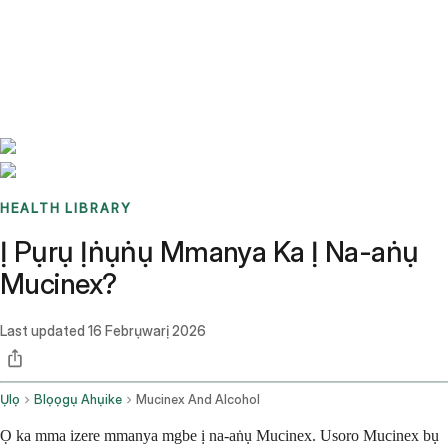
Benchmarks
Stories
FAQ
Sign up / Log in
HEALTH LIBRARY
Ị Pụrụ Ịṅụṅụ Mmanya Ka Ị Na-aṅụ
Mucinex?
Last updated
16 Febrụwarị 2026
Ụlọ
Blọọgụ Ahụike
Mucinex And Alcohol
Ọ ka mma izere mmanya mgbe ị na-aṅụ Mucinex. Usoro Mucinex bụ