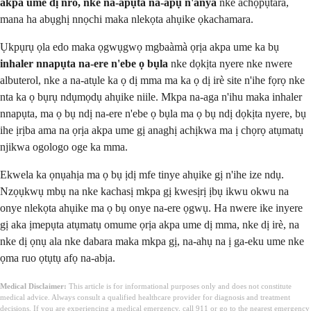
akpa ume dị nro, nke na-apụta na-apụ n'anya
nke achọpụtara,
mana ha abụghị nnọchi maka nlekọta ahụike ọkachamara.
Ụkpụrụ ọla edo maka ọgwụgwọ mgbaàmà ọrịa akpa ume ka bụ
inhaler nnapụta na-ere n'ebe ọ bụla
nke dọkịta nyere nke nwere
albuterol, nke a na-atụle ka ọ dị mma ma ka ọ dị irè site n'ihe fọrọ nke
nta ka ọ bụrụ ndụmọdụ ahụike niile. Mkpa na-aga n'ihu maka inhaler
nnapụta, ma ọ bụ ndị na-ere n'ebe ọ bụla ma ọ bụ ndị dọkịta nyere, bụ
ihe ịrịba ama na ọrịa akpa ume gị anaghị achịkwa ma ị chọrọ atụmatụ
njikwa ogologo oge ka mma.
Ekwela ka ọnụahịa ma ọ bụ ịdị mfe tinye ahụike gị n'ihe ize ndụ.
Nzọụkwụ mbụ na nke kachasị mkpa gị kwesịrị ịbụ ikwu okwu na
onye nlekọta ahụike ma ọ bụ onye na-ere ọgwụ. Ha nwere ike inyere
gị aka ịmepụta atụmatụ omume ọrịa akpa ume dị mma, nke dị irè, na
nke dị ọnụ ala nke dabara maka mkpa gị, na-ahụ na ị ga-eku ume nke
ọma ruo ọtụtụ afọ na-abịa.
Medical Disclaimer:
This article is for informational purposes only and does not constitute
medical advice. Always consult a qualified healthcare provider for diagnosis and treatment
decisions. If you are experiencing a medical emergency, call 911 or go to the nearest emergency