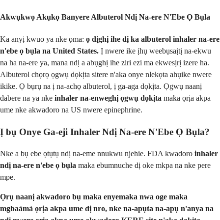
Akwụkwọ Akụkọ Banyere Albuterol Ndị Na-ere N'Ebe Ọ Bụla
Ka anyị kwuo ya nke ọma:
ọ dịghị ihe dị ka albuterol inhaler na-ere
n'ebe ọ bụla na United States.
Ị nwere ike ịhụ weebụsaịtị na-ekwu
na ha na-ere ya, mana ndị a abụghị ihe ziri ezi ma ekwesịrị izere ha.
Albuterol chọrọ ọgwụ dọkịta sitere n'aka onye nlekọta ahụike nwere
ikike. Ọ bụrụ na ị na-achọ albuterol, ị ga-aga dọkịta. Ọgwụ naanị
dabere na ya nke
inhaler na-enweghị ọgwụ dọkịta
maka ọrịa akpa
ume nke akwadoro na US nwere epinephrine.
Ị bụ Onye Ga-eji Inhaler Ndị Na-ere N'Ebe Ọ Bụla?
Nke a bụ ebe ọtụtụ ndị na-eme nnukwu njehie. FDA kwadoro
inhaler
ndị na-ere n'ebe ọ bụla
maka ebumnuche dị oke mkpa na nke pere
mpe.
Ọrụ naanị akwadoro bụ maka enyemaka nwa oge maka
mgbaàmà ọrịa akpa ume dị nro, nke na-apụta na-apụ n'anya na