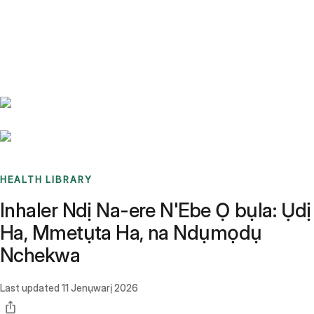
Benchmarks
Stories
FAQ
Sign up / Log in
HEALTH LIBRARY
Inhaler Ndị Na-ere N'Ebe Ọ bụla: Ụdị
Ha, Mmetụta Ha, na Ndụmọdụ
Nchekwa
Last updated
11 Jenụwarị 2026