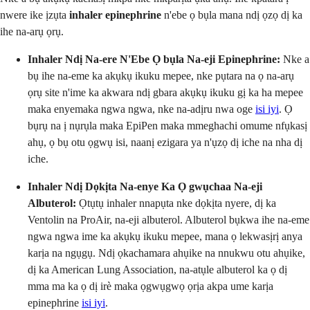
nwere ike ịzụta
inhaler epinephrine
n'ebe ọ bụla mana ndị ọzọ dị ka
ihe na-arụ ọrụ.
Inhaler Ndị Na-ere N'Ebe Ọ bụla Na-eji Epinephrine:
Nke a
bụ ihe na-eme ka akụkụ ikuku mepee, nke pụtara na ọ na-arụ
ọrụ site n'ime ka akwara ndị gbara akụkụ ikuku gị ka ha mepee
maka enyemaka ngwa ngwa, nke na-adịru nwa oge
isi iyi
. Ọ
bụrụ na ị nụrụla maka EpiPen maka mmeghachi omume nfụkasị
ahụ, ọ bụ otu ọgwụ isi, naanị ezigara ya n'ụzọ dị iche na nha dị
iche.
Inhaler Ndị Dọkịta Na-enye Ka Ọ gwụchaa Na-eji
Albuterol:
Ọtụtụ inhaler nnapụta nke dọkịta nyere, dị ka
Ventolin na ProAir, na-eji albuterol. Albuterol bụkwa ihe na-eme
ngwa ngwa ime ka akụkụ ikuku mepee, mana ọ lekwasịrị anya
karịa na ngụgụ. Ndị ọkachamara ahụike na nnukwu otu ahụike,
dị ka American Lung Association, na-atụle albuterol ka ọ dị
mma ma ka ọ dị irè maka ọgwụgwọ ọrịa akpa ume karịa
epinephrine
isi iyi
.