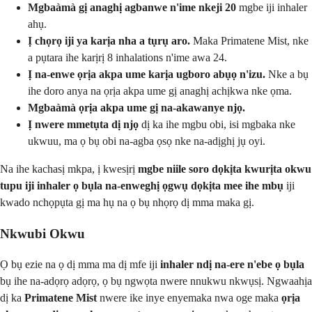
Mgbaàmà gị anaghị agbanwe n'ime nkeji 20
mgbe iji inhaler
ahụ.
Ị chọrọ iji ya karịa nha a tụrụ aro.
Maka Primatene Mist, nke
a pụtara ihe karịrị 8 inhalations n'ime awa 24.
Ị na-enwe ọrịa akpa ume karịa ugboro abụọ n'izu.
Nke a bụ
ihe doro anya na ọrịa akpa ume gị anaghị achịkwa nke ọma.
Mgbaàmà ọrịa akpa ume gị na-akawanye njọ.
Ị nwere mmetụta dị njọ
dị ka ihe mgbu obi, isi mgbaka nke
ukwuu, ma ọ bụ obi na-agba ọsọ nke na-adịghị jụ oyi.
Na ihe kachasị mkpa, ị kwesịrị
mgbe niile soro dọkịta kwurịta okwu
tupu iji inhaler ọ bụla na-enweghị ọgwụ dọkịta mee ihe mbụ
iji
kwado nchọpụta gị ma hụ na ọ bụ nhọrọ dị mma maka gị.
Nkwubi Okwu
Ọ bụ ezie na ọ dị mma ma dị mfe iji
inhaler ndị na-ere n'ebe ọ bụla
bụ ihe na-adọrọ adọrọ, ọ bụ ngwọta nwere nnukwu nkwụsị. Ngwaahịa
dị ka
Primatene Mist
nwere ike inye enyemaka nwa oge maka
ọrịa