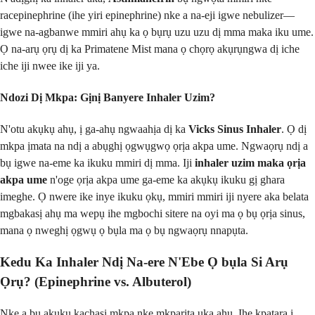
racepinephrine (ihe yiri epinephrine) nke a na-eji igwe nebulizer—
igwe na-agbanwe mmiri ahụ ka ọ bụrụ uzu uzu dị mma maka iku ume.
Ọ na-arụ ọrụ dị ka Primatene Mist mana ọ chọrọ akụrụngwa dị iche
iche iji nwee ike iji ya.
Ndozi Dị Mkpa: Gịnị Banyere Inhaler Uzim?
N'otu akụkụ ahụ, ị ga-ahụ ngwaahịa dị ka
Vicks Sinus Inhaler
. Ọ dị
mkpa ịmata na ndị a abụghị ọgwụgwọ ọrịa akpa ume. Ngwaọrụ ndị a
bụ igwe na-eme ka ikuku mmiri dị mma. Iji
inhaler uzim maka ọrịa
akpa ume
n'oge ọrịa akpa ume ga-eme ka akụkụ ikuku gị ghara
imeghe. Ọ nwere ike inye ikuku ọkụ, mmiri mmiri iji nyere aka belata
mgbakasị ahụ ma wepụ ihe mgbochi sitere na oyi ma ọ bụ ọrịa sinus,
mana ọ nweghị ọgwụ ọ bụla ma ọ bụ ngwaọrụ nnapụta.
Kedu Ka Inhaler Ndị Na-ere N'Ebe Ọ bụla Si Arụ
Ọrụ? (Epinephrine vs. Albuterol)
Nke a bụ akụkụ kachasị mkpa nke mkparịta ụka ahụ. Ihe kpatara ị