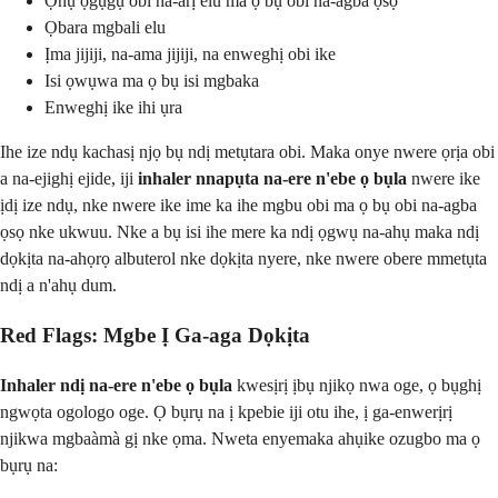
Ọnụ ọgụgụ obi na-arị elu ma ọ bụ obi na-agba ọsọ
Ọbara mgbali elu
Ịma jijiji, na-ama jijiji, na enweghị obi ike
Isi ọwụwa ma ọ bụ isi mgbaka
Enweghị ike ihi ụra
Ihe ize ndụ kachasị njọ bụ ndị metụtara obi. Maka onye nwere ọrịa obi
a na-ejighị ejide, iji
inhaler nnapụta na-ere n'ebe ọ bụla
nwere ike
ịdị ize ndụ, nke nwere ike ime ka ihe mgbu obi ma ọ bụ obi na-agba
ọsọ nke ukwuu. Nke a bụ isi ihe mere ka ndị ọgwụ na-ahụ maka ndị
dọkịta na-ahọrọ albuterol nke dọkịta nyere, nke nwere obere mmetụta
ndị a n'ahụ dum.
Red Flags: Mgbe Ị Ga-aga Dọkịta
Inhaler ndị na-ere n'ebe ọ bụla
kwesịrị ịbụ njikọ nwa oge, ọ bụghị
ngwọta ogologo oge. Ọ bụrụ na ị kpebie iji otu ihe, ị ga-enwerịrị
njikwa mgbaàmà gị nke ọma. Nweta enyemaka ahụike ozugbo ma ọ
bụrụ na: