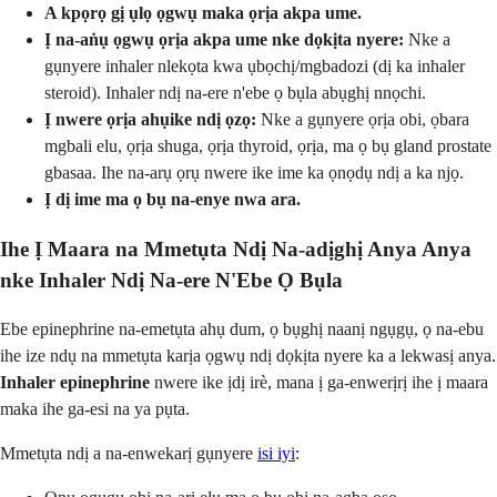
A kpọrọ gị ụlọ ọgwụ maka ọrịa akpa ume.
Ị na-aṅụ ọgwụ ọrịa akpa ume nke dọkịta nyere:
Nke a
gụnyere inhaler nlekọta kwa ụbọchị/mgbadozi (dị ka inhaler
steroid). Inhaler ndị na-ere n'ebe ọ bụla abụghị nnọchi.
Ị nwere ọrịa ahụike ndị ọzọ:
Nke a gụnyere ọrịa obi, ọbara
mgbali elu, ọrịa shuga, ọrịa thyroid, ọrịa, ma ọ bụ gland prostate
gbasaa. Ihe na-arụ ọrụ nwere ike ime ka ọnọdụ ndị a ka njọ.
Ị dị ime ma ọ bụ na-enye nwa ara.
Ihe Ị Maara na Mmetụta Ndị Na-adịghị Anya Anya
nke Inhaler Ndị Na-ere N'Ebe Ọ Bụla
Ebe epinephrine na-emetụta ahụ dum, ọ bụghị naanị ngụgụ, ọ na-ebu
ihe ize ndụ na mmetụta karịa ọgwụ ndị dọkịta nyere ka a lekwasị anya.
Inhaler epinephrine
nwere ike ịdị irè, mana ị ga-enwerịrị ihe ị maara
maka ihe ga-esi na ya pụta.
Mmetụta ndị a na-enwekarị gụnyere
isi iyi
: