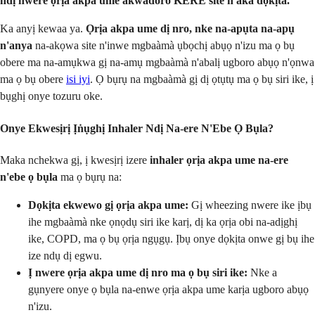
ndị nwere ọrịa akpa ume akwadoro KERE site n'aka dọkịta.
Ka anyị kewaa ya.
Ọrịa akpa ume dị nro, nke na-apụta na-apụ
n'anya
na-akọwa site n'inwe mgbaàmà ụbọchị abụọ n'izu ma ọ bụ
obere ma na-amụkwa gị na-amụ mgbaàmà n'abalị ugboro abụọ n'ọnwa
ma ọ bụ obere
isi iyi
. Ọ bụrụ na mgbaàmà gị dị ọtụtụ ma ọ bụ siri ike, ị
bụghị onye tozuru oke.
Onye Ekwesịrị Ịṅụghị Inhaler Ndị Na-ere N'Ebe Ọ Bụla?
Maka nchekwa gị, ị kwesịrị izere
inhaler ọrịa akpa ume na-ere
n'ebe ọ bụla
ma ọ bụrụ na:
Dọkịta ekwewo gị ọrịa akpa ume:
Gị wheezing nwere ike ịbụ
ihe mgbaàmà nke ọnọdụ siri ike karị, dị ka ọrịa obi na-adịghị
ike, COPD, ma ọ bụ ọrịa ngụgụ. Ịbụ onye dọkịta onwe gị bụ ihe
ize ndụ dị egwu.
Ị nwere ọrịa akpa ume dị nro ma ọ bụ siri ike:
Nke a
gụnyere onye ọ bụla na-enwe ọrịa akpa ume karịa ugboro abụọ
n'izu.