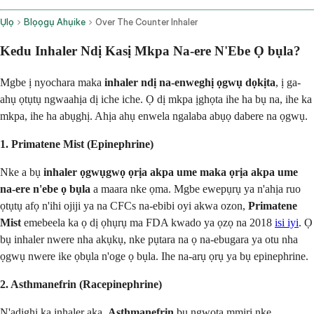
Ụlọ
Blọọgụ Ahụike
Over The Counter Inhaler
Kedu Inhaler Ndị Kasị Mkpa Na-ere N'Ebe Ọ bụla?
Mgbe ị nyochara maka
inhaler ndị na-enweghị ọgwụ dọkịta
, ị ga-
ahụ ọtụtụ ngwaahịa dị iche iche. Ọ dị mkpa ịghọta ihe ha bụ na, ihe ka
mkpa, ihe ha abụghị. Ahịa ahụ enwela ngalaba abụọ dabere na ọgwụ.
1. Primatene Mist (Epinephrine)
Nke a bụ
inhaler ọgwụgwọ ọrịa akpa ume maka ọrịa akpa ume
na-ere n'ebe ọ bụla
a maara nke ọma. Mgbe ewepụrụ ya n'ahịa ruo
ọtụtụ afọ n'ihi ojiji ya na CFCs na-ebibi oyi akwa ozon,
Primatene
Mist
emebeela ka ọ dị ọhụrụ ma FDA kwado ya ọzọ na 2018
isi iyi
. Ọ
bụ inhaler nwere nha akụkụ, nke pụtara na ọ na-ebugara ya otu nha
ọgwụ nwere ike ọbụla n'oge ọ bụla. Ihe na-arụ ọrụ ya bụ epinephrine.
2. Asthmanefrin (Racepinephrine)
N'adịghị ka inhaler aka,
Asthmanefrin
bụ ngwọta mmiri nke