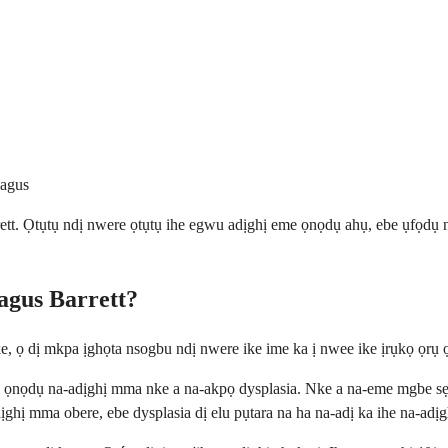
hagus
tt. Ọtụtụ ndị nwere ọtụtụ ihe egwu adịghị eme ọnọdụ ahụ, ebe ụfọdụ n
agus Barrett?
ke, ọ dị mkpa ịghọta nsogbu ndị nwere ike ime ka ị nwee ike ịrụkọ ọrụ 
ọ ọnọdụ na-adịghị mma nke a na-akpọ dysplasia. Nke a na-eme mgbe sẹ
dịghị mma obere, ebe dysplasia dị elu pụtara na ha na-adị ka ihe na-adị