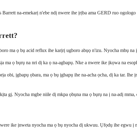
 Barrett na-emekarị n'ebe ndị nwere ihe ịrịba ama GERD ruo ogologo
rett?
gboro ma ọ bụ acid reflux ihe karịrị ugboro abụọ n'izu. Nyocha mbụ n
sịa ma ọ bụrụ na nri dị ka ọ na-agbapụ. Nke a nwere ike ịkọwa na esoph
 obi, ịgbapụ ọbara, ma ọ bụ ịgbapụ ihe na-acha ọcha, dị ka tar. Ihe ị
ọkịta gị. Nyocha mgbe niile dị mkpa ọbụna ma ọ bụrụ na ị na-adị mma,
ị nwere ike ịnweta nyocha ma ọ bụ nyocha dị ukwuu. Ụfọdụ ihe egwu ị n