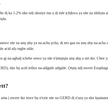
.
he dị ka 1-2% nke ndị okenye ma ọ dị mfe ịchịkwa ya site na nlekọta a
bụla.
e site na anụ ahụ ya na-acha ọcha, dị nro gaa na anụ ahụ na-acha uhi
ide acid afọ mgbe niile.
gị na-agbalị ichebe onwe ya site n'ịmepụta anụ ahụ a siri ike. Chee y
RD), nke bụ acid reflux na-adịgide adịgide. Ọtụtụ ndị nwere Esophagu
ett?
a ama ị nwere ike inwe bụ n'ezie site na GERD dị n'azụ ya nke kpataar