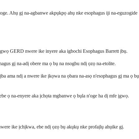
 oge. Ahụ gị na-agbanwe akpụkpọ ahụ nke esophagus iji na-eguzogide
a ịgwọ GERD nwere ike inyere aka igbochi Esophagus Barrett ịbụ.
agus gị na-adị obere ma ọ bụ na nsogbu ndị ọzọ na-etolite.
rịba ama ndị a nwere ike ịkọwa na ọbara na-asọ n'esophagus gị ma ọ bụ
 ebe ọ na-enyere aka ịchọta mgbanwe ọ bụla n'oge ha dị mfe ịgwọ.
were ike ịchịkwa, ebe ndị ọzọ bụ akụkụ nke profaịlụ ahụike gị.