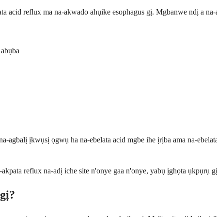
a acid reflux ma na-akwado ahụike esophagus gị. Mgbanwe ndị a na-ar
i abụba
na-agbalị ịkwụsị ọgwụ ha na-ebelata acid mgbe ihe ịrịba ama na-ebel
-akpata reflux na-adị iche site n'onye gaa n'onye, yabụ ịghọta ụkpụrụ 
gị?