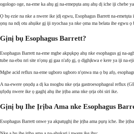
ogologo oge, na-eme ka ahụ gị na-emepụta anụ ahụ dị iche iji chebe ya
Ọ bụ ezie na nke a nwere ike ịdị egwu, Esophagus Barrett na-emetụta i
ọnụ na ndị otu ahụike gị iji nyochaa ya nke ọma ma belata ihe egwu ọ 
Gịnị bụ Esophagus Barrett?
Esophagus Barrett na-eme mgbe akpụkpọ ahụ nke esophagus gị na-agbanw
tube na-ebu nri site n'ọnụ gị gaa n'afọ gị, ọ dịghịkwa e kere ya iji na-ej
Mgbe acid reflux na-eme ugboro ugboro n'ọnwa ma ọ bụ afọ, esophagus 
A na-ewere ọnọdụ a dị ka nsogbu nke ọrịa gastroesophageal reflux (GE
ụfọdụ nwere ike ọ gaghị ahụ ihe ịrịba ama nke ọrịa obi siri ike.
Gịnị bụ Ihe Ịrịba Ama nke Esophagus Barr
Esophagus Barrett onwe ya akpatụghị ihe ịrịba ama pụrụ iche. Ihe ịrịb
Nke a bụ ihe ịrịba ama a na-ahụkarị ị nwere ike ịhụ: