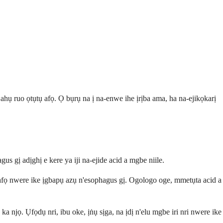
hụ ruo ọtụtụ afọ. Ọ bụrụ na ị na-enwe ihe ịrịba ama, ha na-ejikọkarị
us gị adịghị e kere ya iji na-ejide acid a mgbe niile.
 afọ nwere ike ịgbapụ azụ n'esophagus gị. Ogologo oge, mmetụta acid a
ka njọ. Ụfọdụ nri, ibu oke, ịṅụ sịga, na ịdị n'elu mgbe iri nri nwere ike