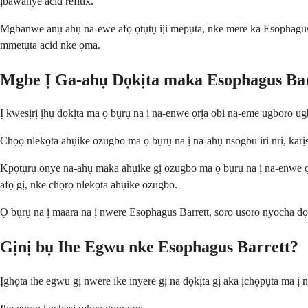
ịbawanye acid reflux.
Mgbanwe anụ ahụ na-ewe afọ ọtụtụ iji mepụta, nke mere ka Esophagus
mmetụta acid nke ọma.
Mgbe Ị Ga-ahụ Dọkịta maka Esophagus Bar
Ị kwesịrị ịhụ dọkịta ma ọ bụrụ na ị na-enwe ọrịa obi na-eme ugboro u
Chọọ nlekọta ahụike ozugbo ma ọ bụrụ na ị na-ahụ nsogbu iri nri, karị
Kpọtụrụ onye na-ahụ maka ahụike gị ozugbo ma ọ bụrụ na ị na-enwe ọrịa
afọ gị, nke chọrọ nlekọta ahụike ozugbo.
Ọ bụrụ na ị maara na ị nwere Esophagus Barrett, soro usoro nyocha d
Gịnị bụ Ihe Egwu nke Esophagus Barrett?
Ịghọta ihe egwu gị nwere ike inyere gị na dọkịta gị aka ịchọpụta ma 