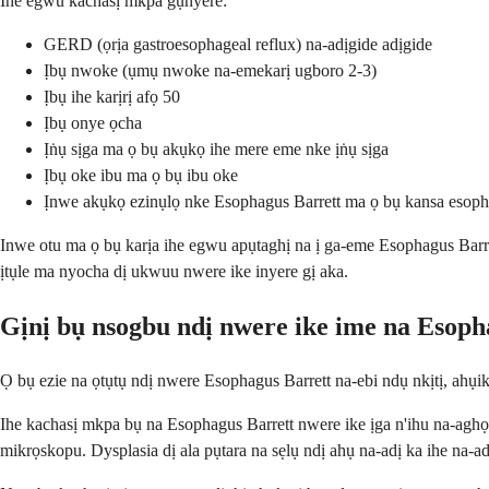
Ihe egwu kachasị mkpa gụnyere:
GERD (ọrịa gastroesophageal reflux) na-adịgide adịgide
Ịbụ nwoke (ụmụ nwoke na-emekarị ugboro 2-3)
Ịbụ ihe karịrị afọ 50
Ịbụ onye ọcha
Ịṅụ sịga ma ọ bụ akụkọ ihe mere eme nke ịṅụ sịga
Ịbụ oke ibu ma ọ bụ ibu oke
Ịnwe akụkọ ezinụlọ nke Esophagus Barrett ma ọ bụ kansa esop
Inwe otu ma ọ bụ karịa ihe egwu apụtaghị na ị ga-eme Esophagus Barre
ịtụle ma nyocha dị ukwuu nwere ike inyere gị aka.
Gịnị bụ nsogbu ndị nwere ike ime na Esoph
Ọ bụ ezie na ọtụtụ ndị nwere Esophagus Barrett na-ebi ndụ nkịtị, ahụi
Ihe kachasị mkpa bụ na Esophagus Barrett nwere ike ịga n'ihu na-agh
mikrọskopu. Dysplasia dị ala pụtara na sẹlụ ndị ahụ na-adị ka ihe na-a