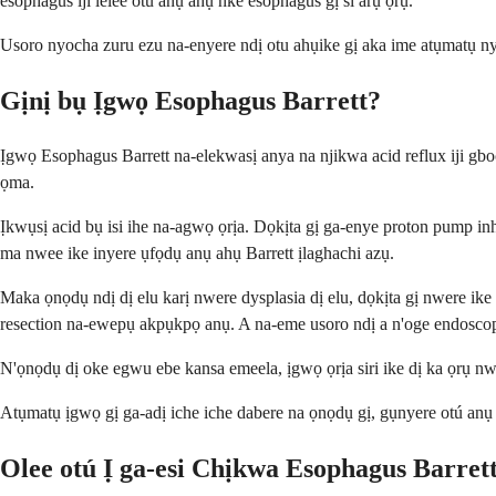
esophagus iji lelee otú anụ ahụ nke esophagus gị si arụ ọrụ.
Usoro nyocha zuru ezu na-enyere ndị otu ahụike gị aka ime atụmatụ
Gịnị bụ Ịgwọ Esophagus Barrett?
Ịgwọ Esophagus Barrett na-elekwasị anya na njikwa acid reflux iji g
ọma.
Ịkwụsị acid bụ isi ihe na-agwọ ọrịa. Dọkịta gị ga-enye proton pump 
ma nwee ike inyere ụfọdụ anụ ahụ Barrett ịlaghachi azụ.
Maka ọnọdụ ndị dị elu karị nwere dysplasia dị elu, dọkịta gị nwere ik
resection na-ewepụ akpụkpọ anụ. A na-eme usoro ndị a n'oge endosco
N'ọnọdụ dị oke egwu ebe kansa emeela, ịgwọ ọrịa siri ike dị ka ọrụ nwer
Atụmatụ ịgwọ gị ga-adị iche iche dabere na ọnọdụ gị, gụnyere otú anụ
Olee otú Ị ga-esi Chịkwa Esophagus Barrett