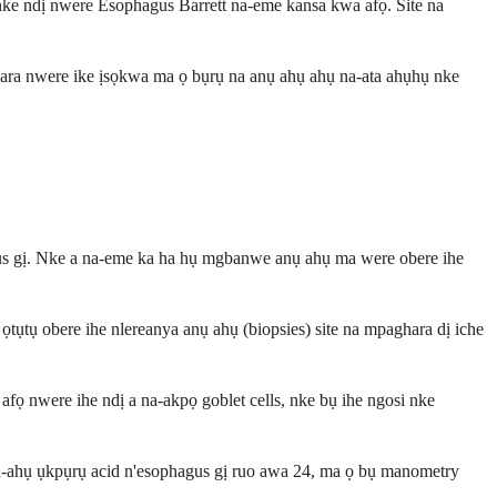
 nke ndị nwere Esophagus Barrett na-eme kansa kwa afọ. Site na
Ọbara nwere ike ịsọkwa ma ọ bụrụ na anụ ahụ ahụ na-ata ahụhụ nke
hagus gị. Nke a na-eme ka ha hụ mgbanwe anụ ahụ ma were obere ihe
tụ obere ihe nlereanya anụ ahụ (biopsies) site na mpaghara dị iche
ọ nwere ihe ndị a na-akpọ goblet cells, nke bụ ihe ngosi nke
 na-ahụ ụkpụrụ acid n'esophagus gị ruo awa 24, ma ọ bụ manometry