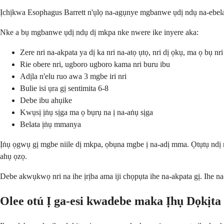
Ịchịkwa Esophagus Barrett n'ụlọ na-agụnye mgbanwe ụdị ndụ na-ebelat
Nke a bụ mgbanwe ụdị ndụ dị mkpa nke nwere ike inyere aka:
Zere nri na-akpata ya dị ka nri na-atọ ụtọ, nri dị ọkụ, ma ọ bụ nr
Rie obere nri, ugboro ugboro kama nri buru ibu
Adịla n'elu ruo awa 3 mgbe iri nri
Bulie isi ụra gị sentimita 6-8
Debe ibu ahụike
Kwụsị ịṅụ sịga ma ọ bụrụ na ị na-aṅụ sịga
Belata ịṅụ mmanya
Ịṅụ ọgwụ gị mgbe niile dị mkpa, ọbụna mgbe ị na-adị mma. Ọtụtụ ndị 
ahụ ọzọ.
Debe akwụkwọ nri na ihe ịrịba ama iji chọpụta ihe na-akpata gị. Ihe na
Olee otú Ị ga-esi kwadebe maka Ịhụ Dọkịta 