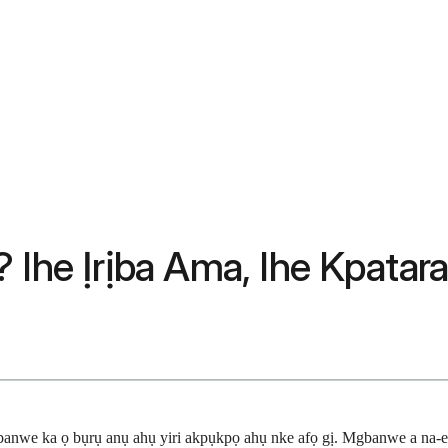
 Ihe Ịrịba Ama, Ihe Kpatara
anwe ka ọ bụrụ anụ ahụ yiri akpụkpọ ahụ nke afọ gị. Mgbanwe a na-e