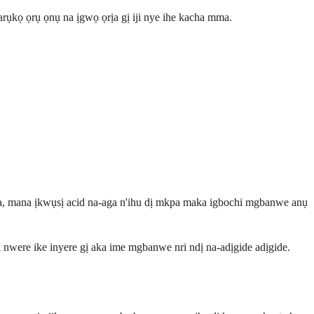
ụkọ ọrụ ọnụ na ịgwọ ọrịa gị iji nye ihe kacha mma.
ata, mana ịkwụsị acid na-aga n'ihu dị mkpa maka igbochi mgbanwe anụ
gị nwere ike inyere gị aka ime mgbanwe nri ndị na-adịgide adịgide.