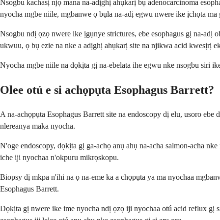
Nsogbu kachasị njọ mana na-adịghị ahụkarị bụ adenocarcinoma esophagu
nyocha mgbe niile, mgbanwe ọ bụla na-adị egwu nwere ike ịchọta ma 
Nsogbu ndị ọzọ nwere ike ịgụnye strictures, ebe esophagus gị na-adị o
ukwuu, ọ bụ ezie na nke a adịghị ahụkarị site na njikwa acid kwesịrị e
Nyocha mgbe niile na dọkịta gị na-ebelata ihe egwu nke nsogbu siri ik
Olee otú e si achọpụta Esophagus Barrett?
A na-achọpụta Esophagus Barrett site na endoscopy dị elu, usoro ebe d
nlereanya maka nyocha.
N'oge endoscopy, dọkịta gị ga-achọ anụ ahụ na-acha salmon-acha nke 
iche iji nyochaa n'okpuru mikrọskopu.
Biopsy dị mkpa n'ihi na ọ na-eme ka a chọpụta ya ma nyochaa mgbanwe 
Esophagus Barrett.
Dọkịta gị nwere ike ime nyocha ndị ọzọ iji nyochaa otú acid reflux g