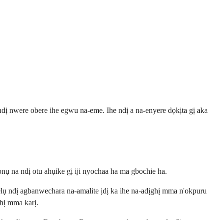
dị nwere obere ihe egwu na-eme. Ihe ndị a na-enyere dọkịta gị aka
ọnụ na ndị otu ahụike gị iji nyochaa ha ma gbochie ha.
lụ ndị agbanwechara na-amalite ịdị ka ihe na-adịghị mma n'okpuru
ghị mma karị.