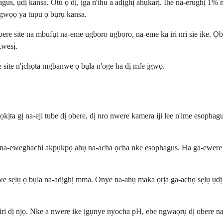
s, ụdị kansa. Otú ọ dị, ịga n'ihu a adịghị ahụkarị. Ihe na-erughị 1%
gwọọ ya tupu ọ bụrụ kansa.
bere site na mbufụt na-eme ugboro ugboro, na-eme ka iri nri sie ike. 
kwesị.
e site n'ịchọta mgbanwe ọ bụla n'oge ha dị mfe ịgwọ.
ọkịta gị na-eji tube dị obere, dị nro nwere kamera iji lee n'ime esop
na-eweghachi akpụkpọ ahụ na-acha ọcha nke esophagus. Ha ga-ewere ọtụ
sẹlụ ọ bụla na-adịghị mma. Onye na-ahụ maka ọrịa ga-achọ sẹlụ ụdị af
ị siri dị njọ. Nke a nwere ike ịgụnye nyocha pH, ebe ngwaọrụ dị obere