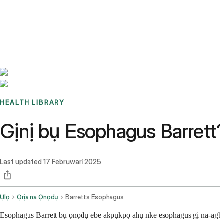
Benchmarks
Stories
FAQ
Sign up / Log in
HEALTH LIBRARY
Gịnị bụ Esophagus Barrett?
Last updated
17 Febrụwarị 2025
Ụlọ
Ọrịa na Ọnọdụ
Barretts Esophagus
Esophagus Barrett bụ ọnọdụ ebe akpụkpọ ahụ nke esophagus gị na-agb