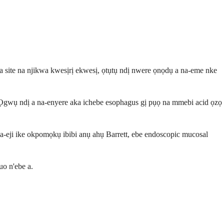
 site na njikwa kwesịrị ekwesị, ọtụtụ ndị nwere ọnọdụ a na-eme nke
. Ọgwụ ndị a na-enyere aka ichebe esophagus gị pụọ na mmebi acid ọzọ
na-eji ike okpomọkụ ibibi anụ ahụ Barrett, ebe endoscopic mucosal
uo n'ebe a.