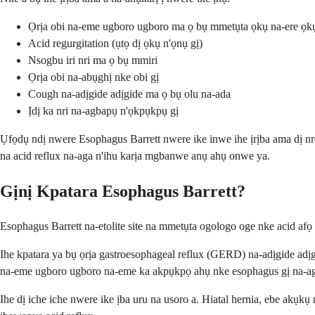
Ọrịa obi na-eme ugboro ugboro ma ọ bụ mmetụta ọkụ na-ere ọk
Acid regurgitation (ụtọ dị ọkụ n'ọnụ gị)
Nsogbu iri nri ma ọ bụ mmiri
Ọrịa obi na-abụghị nke obi gị
Cough na-adịgide adịgide ma ọ bụ olu na-ada
Ịdị ka nri na-agbapụ n'ọkpụkpụ gị
Ụfọdụ ndị nwere Esophagus Barrett nwere ike inwe ihe ịrịba ama dị nro
na acid reflux na-aga n'ihu karịa mgbanwe anụ ahụ onwe ya.
Gịnị Kpatara Esophagus Barrett?
Esophagus Barrett na-etolite site na mmetụta ogologo oge nke acid afọ n
Ihe kpatara ya bụ ọrịa gastroesophageal reflux (GERD) na-adịgide adị
na-eme ugboro ugboro na-eme ka akpụkpọ ahụ nke esophagus gị na-ag
Ihe dị iche iche nwere ike ịba uru na usoro a. Hiatal hernia, ebe akụkụ 