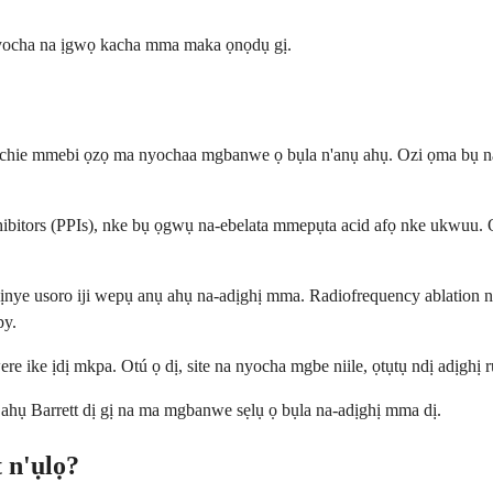
 nyocha na ịgwọ kacha mma maka ọnọdụ gị.
bochie mmebi ọzọ ma nyochaa mgbanwe ọ bụla n'anụ ahụ. Ozi ọma bụ na
inhibitors (PPIs), nke bụ ọgwụ na-ebelata mmepụta acid afọ nke ukwuu
e ịnye usoro iji wepụ anụ ahụ na-adịghị mma. Radiofrequency ablation 
py.
e ike ịdị mkpa. Otú ọ dị, site na nyocha mgbe niile, ọtụtụ ndị adịghị r
 ahụ Barrett dị gị na ma mgbanwe sẹlụ ọ bụla na-adịghị mma dị.
 n'ụlọ?