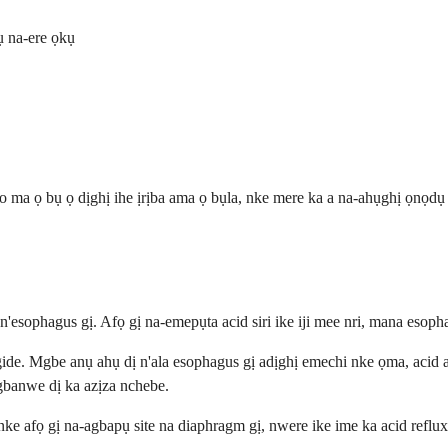
ụ na-ere ọkụ
 ma ọ bụ ọ dịghị ihe ịrịba ama ọ bụla, nke mere ka a na-ahụghị ọnọdụ a
'esophagus gị. Afọ gị na-emepụta acid siri ike iji mee nri, mana esophag
gide. Mgbe anụ ahụ dị n'ala esophagus gị adịghị emechi nke ọma, acid
banwe dị ka azịza nchebe.
nke afọ gị na-agbapụ site na diaphragm gị, nwere ike ime ka acid reflux 