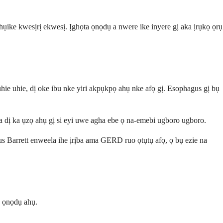
hụike kwesịrị ekwesị. Ịghọta ọnọdụ a nwere ike inyere gị aka ịrụkọ ọrụ
e uhie, dị oke ibu nke yiri akpụkpọ ahụ nke afọ gị. Esophagus gị bụ
a dị ka ụzọ ahụ gị si eyi uwe agha ebe ọ na-emebi ugboro ugboro.
s Barrett enweela ihe ịrịba ama GERD ruo ọtụtụ afọ, ọ bụ ezie na
a ọnọdụ ahụ.