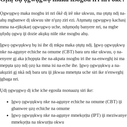
Ọgwụgwọ maka nsogbu iri nri ókè dị irè nke ukwuu, ma ọtụtụ ndị na-
ahụ mgbanwe dị ukwuu site n'ụzọ ziri ezi. Atụmatụ ọgwụgwọ kachasị
mma na-ejikọkarị ọgwụgwọ uche, ndụmọdụ banyere nri, na mgbe
ụfọdụ ọgwụ iji dozie akụkụ niile nke nsogbu ahụ.
Ịgwọ ọgwụụkwụ bụ isi ihe dị mkpa maka ọtụtụ ndị. Ịgwọ ọgwụụkwụ
nke na-agụnye echiche na omume (CBT) bara uru nke ukwuu, ọ na-
enyere gị aka ịchọpụta ihe na-akpata nsogbu iri ihe na-enweghị isi ma
mepụta ụzọ ndị ọzọ ka mma isi na-eche ihe. Ịgwọ ọgwụụkwụ a na-
akụziri gị nkà ndị bara uru iji jikwaa mmetụta uche siri ike n'enweghị
ịgbaga nri.
Ụdị ọgwụgwọ dị iche iche egosila nsonaazụ siri ike:
Ịgwọ ọgwụụkwụ nke na-agụnye echiche na omume (CBT) iji
gbanwee ụzọ echiche na omume
Ịgwọ ọgwụụkwụ nke na-agụnye mmekọrịta (IPT) iji meziwanye
mmekọrịta na nkwurịta okwu