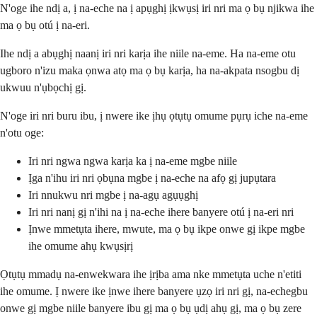
N'oge ihe ndị a, ị na-eche na ị apụghị ịkwụsị iri nri ma ọ bụ njikwa ihe
ma ọ bụ otú ị na-eri.
Ihe ndị a abụghị naanị iri nri karịa ihe niile na-eme. Ha na-eme otu
ugboro n'izu maka ọnwa atọ ma ọ bụ karịa, ha na-akpata nsogbu dị
ukwuu n'ụbọchị gị.
N'oge iri nri buru ibu, ị nwere ike ịhụ ọtụtụ omume pụrụ iche na-eme
n'otu oge:
Iri nri ngwa ngwa karịa ka ị na-eme mgbe niile
Ịga n'ihu iri nri ọbụna mgbe ị na-eche na afọ gị jupụtara
Iri nnukwu nri mgbe ị na-agụ agụụghị
Iri nri nanị gị n'ihi na ị na-eche ihere banyere otú ị na-eri nri
Ịnwe mmetụta ihere, mwute, ma ọ bụ ikpe onwe gị ikpe mgbe
ihe omume ahụ kwụsịrị
Ọtụtụ mmadụ na-enwekwara ihe ịrịba ama nke mmetụta uche n'etiti
ihe omume. Ị nwere ike ịnwe ihere banyere ụzọ iri nri gị, na-echegbu
onwe gị mgbe niile banyere ibu gị ma ọ bụ ụdị ahụ gị, ma ọ bụ zere