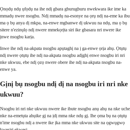
Ọnọdụ ndụ ụfọdụ na ihe ndị gbara gburugburu nwekwara ike ime ka
mmadụ nwee nsogbu. Ndị mmadụ na-esonye na ọrụ ndị na-eme ka ibu
ma ọ bụ anya dị mkpa, na-enwe mgbanwe dị ukwuu na ndụ, ma ọ bụ
sitere n'ezinụlọ ndị nwere mmekọrịta siri ike gbasara nri nwere ike
ịnwe nsogbu karịa.
Inwe ihe ndị na-akpata nsogbu apụtaghị na ị ga-enwe ọrịa ahụ. Ọtụtụ
ndị nwere ọtụtụ ihe ndị na-akpata nsogbu adịghị enwe nsogbu iri nri
nke ukwuu, ebe ndị ọzọ nwere obere ihe ndị na-akpata nsogbu na-
enwe ya.
Gịnị bụ nsogbu ndị dị na nsogbu iri nri nke
ukwuu?
Nsogbu iri nri nke ukwuu nwere ike ibute nsogbu anụ ahụ na nke uche
nke na-emetụta ahụike gị na ịdị mma nke ndụ gị. Ihe ọma bụ na ọtụtụ
n'ime nsogbu ndị a nwere ike ịka mma nke ukwuu site na ọgwụgwọ
kwesịrị ekwesị.