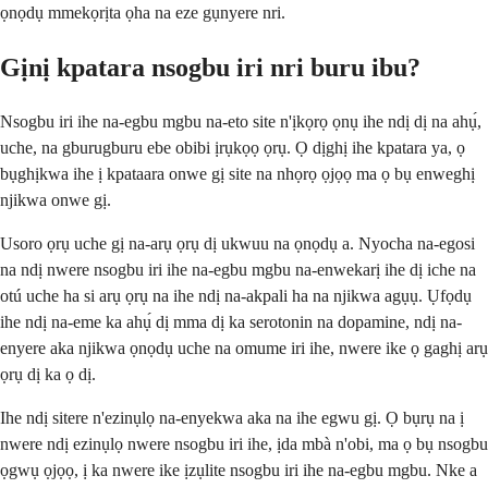
ọnọdụ mmekọrịta ọha na eze gụnyere nri.
Gịnị kpatara nsogbu iri nri buru ibu?
Nsogbu iri ihe na-egbu mgbu na-eto site n'ịkọrọ ọnụ ihe ndị dị na ahụ́,
uche, na gburugburu ebe obibi ịrụkọọ ọrụ. Ọ dịghị ihe kpatara ya, ọ
bụghịkwa ihe ị kpataara onwe gị site na nhọrọ ọjọọ ma ọ bụ enweghị
njikwa onwe gị.
Usoro ọrụ uche gị na-arụ ọrụ dị ukwuu na ọnọdụ a. Nyocha na-egosi
na ndị nwere nsogbu iri ihe na-egbu mgbu na-enwekarị ihe dị iche na
otú uche ha si arụ ọrụ na ihe ndị na-akpali ha na njikwa agụụ. Ụfọdụ
ihe ndị na-eme ka ahụ́ dị mma dị ka serotonin na dopamine, ndị na-
enyere aka njikwa ọnọdụ uche na omume iri ihe, nwere ike ọ gaghị arụ
ọrụ dị ka ọ dị.
Ihe ndị sitere n'ezinụlọ na-enyekwa aka na ihe egwu gị. Ọ bụrụ na ị
nwere ndị ezinụlọ nwere nsogbu iri ihe, ịda mbà n'obi, ma ọ bụ nsogbu
ọgwụ ọjọọ, ị ka nwere ike ịzụlite nsogbu iri ihe na-egbu mgbu. Nke a