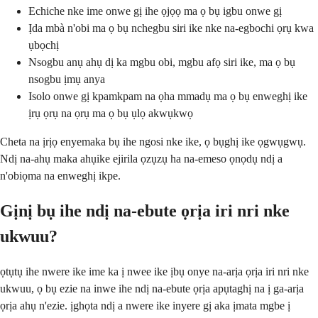
Echiche nke ime onwe gị ihe ọjọọ ma ọ bụ igbu onwe gị
Ịda mbà n'obi ma ọ bụ nchegbu siri ike nke na-egbochi ọrụ kwa
ụbọchị
Nsogbu anụ ahụ dị ka mgbu obi, mgbu afọ siri ike, ma ọ bụ
nsogbu ịmụ anya
Isolo onwe gị kpamkpam na ọha mmadụ ma ọ bụ enweghị ike
ịrụ ọrụ na ọrụ ma ọ bụ ụlọ akwụkwọ
Cheta na ịrịọ enyemaka bụ ihe ngosi nke ike, ọ bụghị ike ọgwụgwụ.
Ndị na-ahụ maka ahụike ejirila ọzụzụ ha na-emeso ọnọdụ ndị a
n'obiọma na enweghị ikpe.
Gịnị bụ ihe ndị na-ebute ọrịa iri nri nke
ukwuu?
ọtụtụ ihe nwere ike ime ka ị nwee ike ịbụ onye na-arịa ọrịa iri nri nke
ukwuu, ọ bụ ezie na inwe ihe ndị na-ebute ọrịa apụtaghị na ị ga-arịa
ọrịa ahụ n'ezie. ịghọta ndị a nwere ike inyere gị aka ịmata mgbe ị