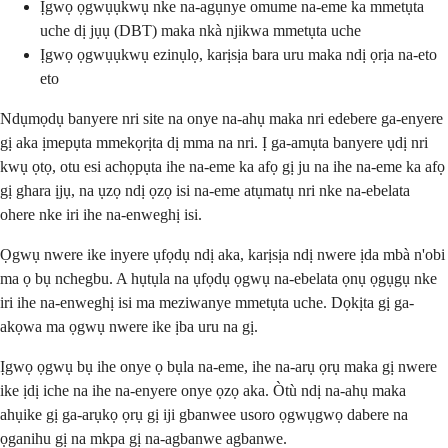
Ịgwọ ọgwụụkwụ nke na-agụnye omume na-eme ka mmetụta
uche dị jụụ (DBT) maka nkà njikwa mmetụta uche
Ịgwọ ọgwụụkwụ ezinụlọ, karịsịa bara uru maka ndị ọrịa na-eto
eto
Ndụmọdụ banyere nri site na onye na-ahụ maka nri edebere ga-enyere
gị aka ịmepụta mmekọrịta dị mma na nri. Ị ga-amụta banyere ụdị nri
kwụ ọtọ, otu esi achọpụta ihe na-eme ka afọ gị ju na ihe na-eme ka afọ
gị ghara ịjụ, na ụzọ ndị ọzọ isi na-eme atụmatụ nri nke na-ebelata
ohere nke iri ihe na-enweghị isi.
Ọgwụ nwere ike inyere ụfọdụ ndị aka, karịsịa ndị nwere ịda mbà n'obi
ma ọ bụ nchegbu. A hụtụla na ụfọdụ ọgwụ na-ebelata ọnụ ọgụgụ nke
iri ihe na-enweghị isi ma meziwanye mmetụta uche. Dọkịta gị ga-
akọwa ma ọgwụ nwere ike ịba uru na gị.
Ịgwọ ọgwụ bụ ihe onye ọ bụla na-eme, ihe na-arụ ọrụ maka gị nwere
ike ịdị iche na ihe na-enyere onye ọzọ aka. Òtù ndị na-ahụ maka
ahụike gị ga-arụkọ ọrụ gị iji gbanwee usoro ọgwụgwọ dabere na
ọganihu gị na mkpa gị na-agbanwe agbanwe.