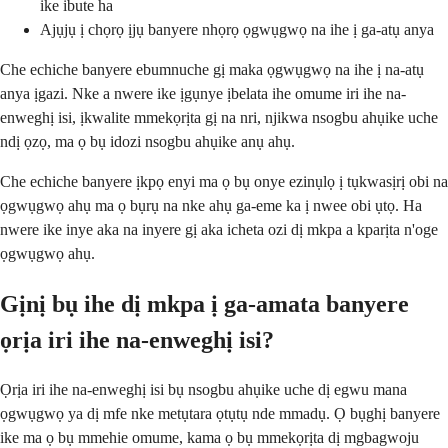
ike ibute ha
Ajụjụ ị chọrọ ịjụ banyere nhọrọ ọgwụgwọ na ihe ị ga-atụ anya
Che echiche banyere ebumnuche gị maka ọgwụgwọ na ihe ị na-atụ
anya ịgazi. Nke a nwere ike ịgụnye ịbelata ihe omume iri ihe na-
enweghị isi, ịkwalite mmekọrịta gị na nri, njikwa nsogbu ahụike uche
ndị ọzọ, ma ọ bụ idozi nsogbu ahụike anụ ahụ.
Che echiche banyere ịkpọ enyi ma ọ bụ onye ezinụlọ ị tụkwasịrị obi na
ọgwụgwọ ahụ ma ọ bụrụ na nke ahụ ga-eme ka ị nwee obi ụtọ. Ha
nwere ike inye aka na inyere gị aka icheta ozi dị mkpa a kparịta n'oge
ọgwụgwọ ahụ.
Gịnị bụ ihe dị mkpa ị ga-amata banyere
ọrịa iri ihe na-enweghị isi?
Ọrịa iri ihe na-enweghị isi bụ nsogbu ahụike uche dị egwu mana
ọgwụgwọ ya dị mfe nke metụtara ọtụtụ nde mmadụ. Ọ bụghị banyere
ike ma ọ bụ mmehie omume, kama ọ bụ mmekọrịta dị mgbagwoju