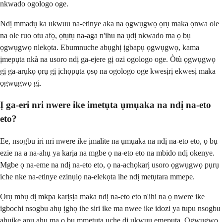
nkwado ogologo oge.
Ndị mmadụ ka ukwuu na-etinye aka na ọgwụgwọ ọrụ maka ọnwa ole
na ole ruo otu afọ, ọtụtụ na-aga n'ihu na ụdị nkwado ma ọ bụ
ọgwụgwọ nlekọta. Ebumnuche abụghị ịgbapụ ọgwụgwọ, kama
ịmepụta nkà na usoro ndị ga-ejere gị ozi ogologo oge. Òtù ọgwụgwọ
gị ga-arụkọ ọrụ gị ịchọpụta ọsọ na ogologo oge kwesịrị ekwesị maka
ọgwụgwọ gị.
Ị ga-eri nri nwere ike imetụta ụmụaka na ndị na-eto
eto?
Ee, nsogbu iri nri nwere ike ịmalite na ụmụaka na ndị na-eto eto, ọ bụ
ezie na a na-ahụ ya karịa na mgbe ọ na-eto eto na mbido ndị okenye.
Mgbe ọ na-eme na ndị na-eto eto, ọ na-achọkarị usoro ọgwụgwọ pụrụ
iche nke na-etinye ezinụlọ na-elekọta ihe ndị metụtara mmepe.
Ọrụ mbụ dị mkpa karịsịa maka ndị na-eto eto n'ihi na ọ nwere ike
igbochi nsogbu ahụ ịghọ ihe siri ike ma nwee ike idozi ya tupu nsogbu
ahụike anụ ahụ ma ọ bụ mmetụta uche dị ukwuu emepụta. Ọgwụgwọ