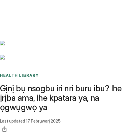
Benchmarks
Stories
FAQ
Sign up / Log in
HEALTH LIBRARY
Gịnị bụ nsogbu iri nri buru ibu? Ihe
ịrịba ama, ihe kpatara ya, na
ọgwụgwọ ya
Last updated
17 Febrụwarị 2025