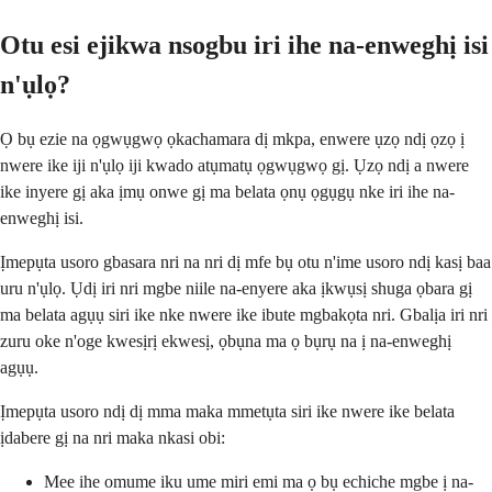
Otu esi ejikwa nsogbu iri ihe na-enweghị isi
n'ụlọ?
Ọ bụ ezie na ọgwụgwọ ọkachamara dị mkpa, enwere ụzọ ndị ọzọ ị
nwere ike iji n'ụlọ iji kwado atụmatụ ọgwụgwọ gị. Ụzọ ndị a nwere
ike inyere gị aka ịmụ onwe gị ma belata ọnụ ọgụgụ nke iri ihe na-
enweghị isi.
Ịmepụta usoro gbasara nri na nri dị mfe bụ otu n'ime usoro ndị kasị baa
uru n'ụlọ. Ụdị iri nri mgbe niile na-enyere aka ịkwụsị shuga ọbara gị
ma belata agụụ siri ike nke nwere ike ibute mgbakọta nri. Gbalịa iri nri
zuru oke n'oge kwesịrị ekwesị, ọbụna ma ọ bụrụ na ị na-enweghị
agụụ.
Ịmepụta usoro ndị dị mma maka mmetụta siri ike nwere ike belata
ịdabere gị na nri maka nkasi obi:
Mee ihe omume iku ume miri emi ma ọ bụ echiche mgbe ị na-