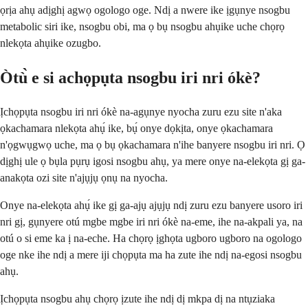
ọrịa ahụ adịghị agwọ ogologo oge. Ndị a nwere ike ịgụnye nsogbu
metabolic siri ike, nsogbu obi, ma ọ bụ nsogbu ahụike uche chọrọ
nlekọta ahụike ozugbo.
Òtù̀ e si achọpụta nsogbu iri nri ókè?
Ịchọpụta nsogbu iri nri ókè na-agụnye nyocha zuru ezu site n'aka
ọkachamara nlekọta ahụ́ ike, bụ́ onye dọkịta, onye ọkachamara
n'ọgwụgwọ uche, ma ọ bụ ọkachamara n'ihe banyere nsogbu iri nri. Ọ
dịghị ule ọ bụla pụrụ igosi nsogbu ahụ, ya mere onye na-elekọta gị ga-
anakọta ozi site n'ajụjụ ọnụ na nyocha.
Onye na-elekọta ahụ́ ike gị ga-ajụ ajụjụ ndị zuru ezu banyere usoro iri
nri gị, gụnyere otú mgbe mgbe iri nri ókè na-eme, ihe na-akpali ya, na
otú o si eme ka ị na-eche. Ha chọrọ ịghọta ugboro ugboro na ogologo
oge nke ihe ndị a mere iji chọpụta ma ha zute ihe ndị na-egosi nsogbu
ahụ.
Ịchọpụta nsogbu ahụ chọrọ ịzute ihe ndị dị mkpa dị na ntụziaka