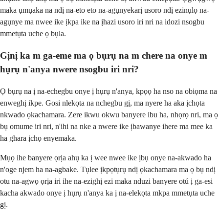
maka ụmụaka na ndị na-eto eto na-agụnyekarị usoro ndị ezinụlọ na-
agụnye ma nwee ike ịkpa ike na ịhazi usoro iri nri na idozi nsogbu
mmetụta uche ọ bụla.
Gịnị ka m ga-eme ma ọ bụrụ na m chere na onye m
hụrụ n'anya nwere nsogbu iri nri?
Ọ bụrụ na ị na-echegbu onye ị hụrụ n'anya, kpọọ ha nso na obiọma na
enweghị ikpe. Gosi nlekọta na nchegbu gị, ma nyere ha aka ịchọta
nkwado ọkachamara. Zere ikwu okwu banyere ibu ha, nhọrọ nri, ma ọ
bụ omume iri nri, n'ihi na nke a nwere ike ịbawanye ihere ma mee ka
ha ghara ịchọ enyemaka.
Mụọ ihe banyere ọrịa ahụ ka ị wee nwee ike ịbụ onye na-akwado ha
n'oge njem ha na-agbake. Tụlee ịkpọtụrụ ndị ọkachamara ma ọ bụ ndị
otu na-agwọ ọrịa iri ihe na-ezighị ezi maka nduzi banyere otú ị ga-esi
kacha akwado onye ị hụrụ n'anya ka ị na-elekọta mkpa mmetụta uche
gị.