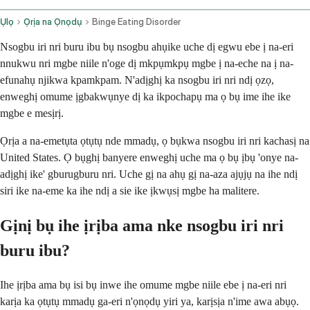
Ụlọ
Ọrịa na Ọnọdụ
Binge Eating Disorder
Nsogbu iri nri buru ibu bụ nsogbu ahụike uche dị egwu ebe ị na-eri
nnukwu nri mgbe niile n'oge dị mkpụmkpụ mgbe ị na-eche na ị na-
efunahụ njikwa kpamkpam. N'adịghị ka nsogbu iri nri ndị ọzọ,
enweghị omume ịgbakwụnye dị ka ikpochapụ ma ọ bụ ime ihe ike
mgbe e mesịrị.
Ọrịa a na-emetụta ọtụtụ nde mmadụ, ọ bụkwa nsogbu iri nri kachasị na
United States. Ọ bụghị banyere enweghị uche ma ọ bụ ịbụ 'onye na-
adịghị ike' gburugburu nri. Uche gị na ahụ gị na-aza ajụjụ na ihe ndị
siri ike na-eme ka ihe ndị a sie ike ịkwụsị mgbe ha malitere.
Gịnị bụ ihe ịrịba ama nke nsogbu iri nri
buru ibu?
Ihe ịrịba ama bụ isi bụ inwe ihe omume mgbe niile ebe ị na-eri nri
karịa ka ọtụtụ mmadụ ga-eri n'ọnọdụ yiri ya, karịsịa n'ime awa abụọ.