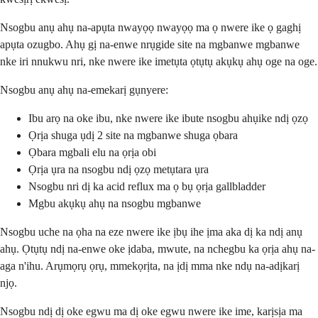
Nsogbu anụ ahụ na-apụta nwayọọ nwayọọ ma ọ nwere ike ọ gaghị
apụta ozugbo. Ahụ gị na-enwe nrụgide site na mgbanwe mgbanwe
nke iri nnukwu nri, nke nwere ike imetụta ọtụtụ akụkụ ahụ oge na oge.
Nsogbu anụ ahụ na-emekarị gụnyere:
Ibu arọ na oke ibu, nke nwere ike ibute nsogbu ahụike ndị ọzọ
Ọrịa shuga ụdị 2 site na mgbanwe shuga ọbara
Ọbara mgbali elu na ọrịa obi
Ọrịa ụra na nsogbu ndị ọzọ metụtara ụra
Nsogbu nri dị ka acid reflux ma ọ bụ ọrịa gallbladder
Mgbu akụkụ ahụ na nsogbu mgbanwe
Nsogbu uche na ọha na eze nwere ike ịbụ ihe ịma aka dị ka ndị anụ
ahụ. Ọtụtụ ndị na-enwe oke ịdaba, mwute, na nchegbu ka ọrịa ahụ na-
aga n'ihu. Arụmọrụ ọrụ, mmekọrịta, na ịdị mma nke ndụ na-adịkarị
njọ.
Nsogbu ndị dị oke egwu ma dị oke egwu nwere ike ime, karịsịa ma