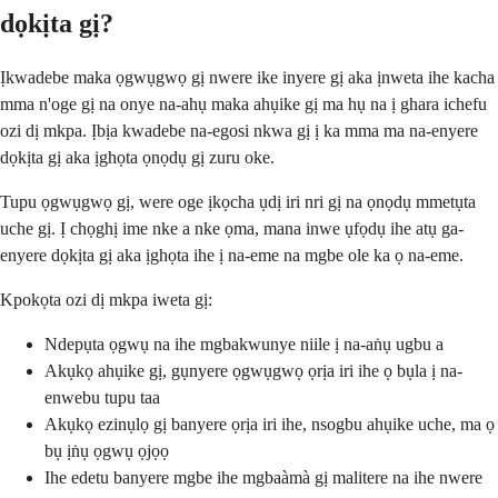
dọkịta gị?
Ịkwadebe maka ọgwụgwọ gị nwere ike inyere gị aka ịnweta ihe kacha
mma n'oge gị na onye na-ahụ maka ahụike gị ma hụ na ị ghara ichefu
ozi dị mkpa. Ịbịa kwadebe na-egosi nkwa gị ị ka mma ma na-enyere
dọkịta gị aka ịghọta ọnọdụ gị zuru oke.
Tupu ọgwụgwọ gị, were oge ịkọcha ụdị iri nri gị na ọnọdụ mmetụta
uche gị. Ị chọghị ime nke a nke ọma, mana inwe ụfọdụ ihe atụ ga-
enyere dọkịta gị aka ịghọta ihe ị na-eme na mgbe ole ka ọ na-eme.
Kpokọta ozi dị mkpa iweta gị:
Ndepụta ọgwụ na ihe mgbakwunye niile ị na-aṅụ ugbu a
Akụkọ ahụike gị, gụnyere ọgwụgwọ ọrịa iri ihe ọ bụla ị na-
enwebu tupu taa
Akụkọ ezinụlọ gị banyere ọrịa iri ihe, nsogbu ahụike uche, ma ọ
bụ ịṅụ ọgwụ ọjọọ
Ihe edetu banyere mgbe ihe mgbaàmà gị malitere na ihe nwere