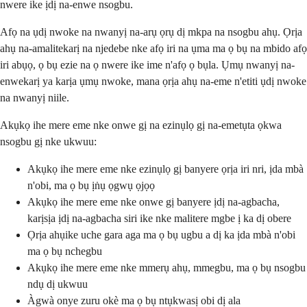
nwere ike ịdị na-enwe nsogbu.
Afọ na ụdị nwoke na nwanyị na-arụ ọrụ dị mkpa na nsogbu ahụ. Ọrịa
ahụ na-amalitekarị na njedebe nke afọ iri na ụma ma ọ bụ na mbido afọ
iri abụọ, ọ bụ ezie na ọ nwere ike ime n'afọ ọ bụla. Ụmụ nwanyị na-
enwekarị ya karịa ụmụ nwoke, mana ọrịa ahụ na-eme n'etiti ụdị nwoke
na nwanyị niile.
Akụkọ ihe mere eme nke onwe gị na ezinụlọ gị na-emetụta ọkwa
nsogbu gị nke ukwuu:
Akụkọ ihe mere eme nke ezinụlọ gị banyere ọrịa iri nri, ịda mbà
n'obi, ma ọ bụ ịṅụ ọgwụ ọjọọ
Akụkọ ihe mere eme nke onwe gị banyere ịdị na-agbacha,
karịsịa ịdị na-agbacha siri ike nke malitere mgbe ị ka dị obere
Ọrịa ahụike uche gara aga ma ọ bụ ugbu a dị ka ịda mbà n'obi
ma ọ bụ nchegbu
Akụkọ ihe mere eme nke mmerụ ahụ, mmegbu, ma ọ bụ nsogbu
ndụ dị ukwuu
Àgwà onye zuru okè ma ọ bụ ntụkwasị obi dị ala