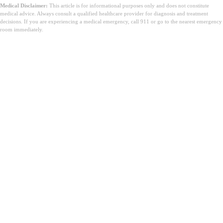
Medical Disclaimer:
This article is for informational purposes only and does not constitute
medical advice. Always consult a qualified healthcare provider for diagnosis and treatment
decisions. If you are experiencing a medical emergency, call 911 or go to the nearest emergency
room immediately.