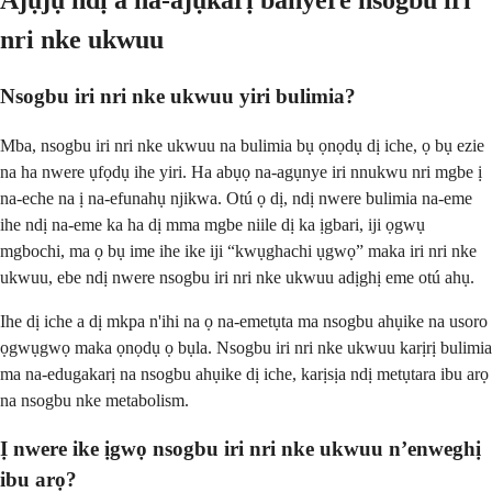
Ajụjụ ndị a na-ajụkarị banyere nsogbu iri
nri nke ukwuu
Nsogbu iri nri nke ukwuu yiri bulimia?
Mba, nsogbu iri nri nke ukwuu na bulimia bụ ọnọdụ dị iche, ọ bụ ezie
na ha nwere ụfọdụ ihe yiri. Ha abụọ na-agụnye iri nnukwu nri mgbe ị
na-eche na ị na-efunahụ njikwa. Otú ọ dị, ndị nwere bulimia na-eme
ihe ndị na-eme ka ha dị mma mgbe niile dị ka ịgbari, iji ọgwụ
mgbochi, ma ọ bụ ime ihe ike iji “kwụghachi ụgwọ” maka iri nri nke
ukwuu, ebe ndị nwere nsogbu iri nri nke ukwuu adịghị eme otú ahụ.
Ihe dị iche a dị mkpa n'ihi na ọ na-emetụta ma nsogbu ahụike na usoro
ọgwụgwọ maka ọnọdụ ọ bụla. Nsogbu iri nri nke ukwuu karịrị bulimia
ma na-edugakarị na nsogbu ahụike dị iche, karịsịa ndị metụtara ibu arọ
na nsogbu nke metabolism.
Ị nwere ike ịgwọ nsogbu iri nri nke ukwuu n’enweghị
ibu arọ?