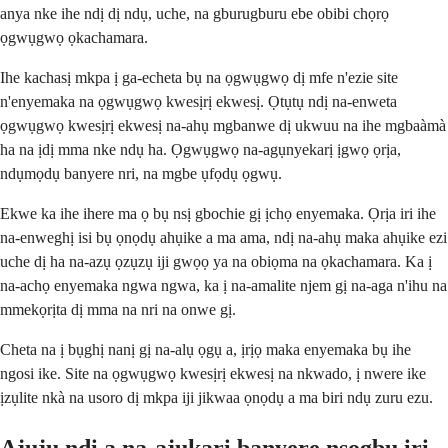
anya nke ihe ndị dị ndụ, uche, na gburugburu ebe obibi chọrọ
ọgwụgwọ ọkachamara.
Ihe kachasị mkpa ị ga-echeta bụ na ọgwụgwọ dị mfe n'ezie site
n'enyemaka na ọgwụgwọ kwesịrị ekwesị. Ọtụtụ ndị na-enweta
ọgwụgwọ kwesịrị ekwesị na-ahụ mgbanwe dị ukwuu na ihe mgbaàmà
ha na ịdị mma nke ndụ ha. Ọgwụgwọ na-agụnyekarị ịgwọ ọrịa,
ndụmọdụ banyere nri, na mgbe ụfọdụ ọgwụ.
Ekwe ka ihe ihere ma ọ bụ nsị gbochie gị ịchọ enyemaka. Ọrịa iri ihe
na-enweghị isi bụ ọnọdụ ahụike a ma ama, ndị na-ahụ maka ahụike ezi
uche dị ha na-azụ ọzụzụ iji gwọọ ya na obiọma na ọkachamara. Ka ị
na-achọ enyemaka ngwa ngwa, ka ị na-amalite njem gị na-aga n'ihu na
mmekọrịta dị mma na nri na onwe gị.
Cheta na ị bụghị nanị gị na-alụ ọgụ a, ịrịọ maka enyemaka bụ ihe
ngosi ike. Site na ọgwụgwọ kwesịrị ekwesị na nkwado, ị nwere ike
ịzụlite nkà na usoro dị mkpa iji jikwaa ọnọdụ a ma biri ndụ zuru ezu.