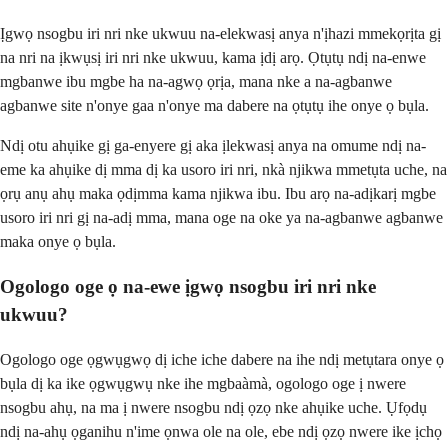
Ịgwọ nsogbu iri nri nke ukwuu na-elekwasị anya n'ịhazi mmekọrịta gị
na nri na ịkwụsị iri nri nke ukwuu, kama ịdị arọ. Ọtụtụ ndị na-enwe
mgbanwe ibu mgbe ha na-agwọ ọrịa, mana nke a na-agbanwe
agbanwe site n'onye gaa n'onye ma dabere na ọtụtụ ihe onye ọ bụla.
Ndị otu ahụike gị ga-enyere gị aka ịlekwasị anya na omume ndị na-
eme ka ahụike dị mma dị ka usoro iri nri, nkà njikwa mmetụta uche, na
ọrụ anụ ahụ maka ọdịmma kama njikwa ibu. Ibu arọ na-adịkarị mgbe
usoro iri nri gị na-adị mma, mana oge na oke ya na-agbanwe agbanwe
maka onye ọ bụla.
Ogologo oge ọ na-ewe ịgwọ nsogbu iri nri nke
ukwuu?
Ogologo oge ọgwụgwọ dị iche iche dabere na ihe ndị metụtara onye ọ
bụla dị ka ike ọgwụgwụ nke ihe mgbaàmà, ogologo oge ị nwere
nsogbu ahụ, na ma ị nwere nsogbu ndị ọzọ nke ahụike uche. Ụfọdụ
ndị na-ahụ ọganihu n'ime ọnwa ole na ole, ebe ndị ọzọ nwere ike ịchọ