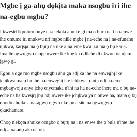
Mgbe ị ga-ahụ dọkịta maka nsogbu iri ihe
na-egbu mgbu?
Ị kwesịrị ịkpọtụrụ onye na-elekọta ahụike gị ma ọ bụrụ na ị na-enwe
ihe omume iri nnukwu nri mgbe niile mgbe ị na-eche na ị na-efunahụ
njikwa, karịsịa ma ọ bụrụ na nke a na-eme kwa izu ma ọ bụ karịa.
Ịmalite ọgwụgwọ n'oge nwere ike ime ka ọdịiche dị ukwuu na njem
ịgwọ gị.
Egbula oge ruo mgbe nsogbu ahụ ga-adị ka ihe na-enweghị ike
ịchịkwa ma ọ bụ ihe na-enweghị ike ịchịkwa. ọtụtụ ndị na-eme
mgbagwoju anya ịchọ enyemaka n'ihi na ha na-eche ihere ma ọ bụ na-
eche na ha kwesịrị ịbụ ndị nwere ike ịchịkwa ya n'onwe ha, mana ọ bụ
ọnọdụ ahụike a na-agwọ ọgwụ nke ọma site na ọgwụgwọ
ọkachamara.
Chọọ nlekọta ahụike ozugbo ọ bụrụ na ị na-enwe ihe ọ bụla n'ime ihe
ndị a na-adọ aka ná ntị: