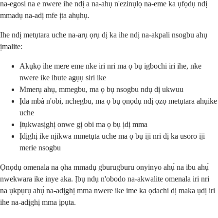
na-egosi na e nwere ihe ndị a na-ahụ n'ezinụlọ na-eme ka ụfọdụ ndị
mmadụ na-adị mfe ịta ahụhụ.
Ihe ndị metụtara uche na-arụ ọrụ dị ka ihe ndị na-akpali nsogbu ahụ
ịmalite:
Akụkọ ihe mere eme nke iri nri ma ọ bụ igbochi iri ihe, nke
nwere ike ibute agụụ siri ike
Mmerụ ahụ, mmegbu, ma ọ bụ nsogbu ndụ dị ukwuu
Ịda mbà n'obi, nchegbu, ma ọ bụ ọnọdụ ndị ọzọ metụtara ahụike
uche
Ịtụkwasịghị onwe gị obi ma ọ bụ ịdị mma
Ịdịghị ike njikwa mmetụta uche ma ọ bụ iji nri dị ka usoro iji
merie nsogbu
Ọnọdụ omenala na ọha mmadụ gburugburu onyinyo ahụ́ na ibu ahụ́
nwekwara ike inye aka. Ịbụ ndụ n'obodo na-akwalite omenala iri nri
na ụkpụrụ ahụ́ na-adịghị mma nwere ike ime ka ọdachi dị maka ụdị iri
ihe na-adịghị mma ịpụta.