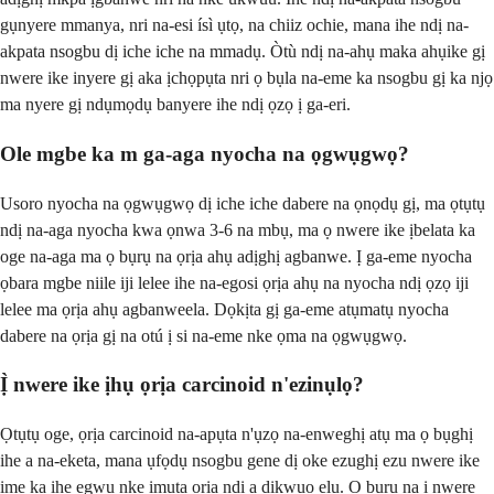
gụnyere mmanya, nri na-esi ísì ụtọ, na chiiz ochie, mana ihe ndị na-
akpata nsogbu dị iche iche na mmadụ. Òtù ndị na-ahụ maka ahụike gị
nwere ike inyere gị aka ịchọpụta nri ọ bụla na-eme ka nsogbu gị ka njọ
ma nyere gị ndụmọdụ banyere ihe ndị ọzọ ị ga-eri.
Ole mgbe ka m ga-aga nyocha na ọgwụgwọ?
Usoro nyocha na ọgwụgwọ dị iche iche dabere na ọnọdụ gị, ma ọtụtụ
ndị na-aga nyocha kwa ọnwa 3-6 na mbụ, ma ọ nwere ike ịbelata ka
oge na-aga ma ọ bụrụ na ọrịa ahụ adịghị agbanwe. Ị ga-eme nyocha
ọbara mgbe niile iji lelee ihe na-egosi ọrịa ahụ na nyocha ndị ọzọ iji
lelee ma ọrịa ahụ agbanweela. Dọkịta gị ga-eme atụmatụ nyocha
dabere na ọrịa gị na otú ị si na-eme nke ọma na ọgwụgwọ.
Ị̀ nwere ike ịhụ ọrịa carcinoid n'ezinụlọ?
Ọtụtụ oge, ọrịa carcinoid na-apụta n'ụzọ na-enweghị atụ ma ọ bụghị
ihe a na-eketa, mana ụfọdụ nsogbu gene dị oke ezughị ezu nwere ike
ime ka ihe egwu nke ịmụta ọrịa ndị a dịkwuo elu. Ọ bụrụ na ị nwere