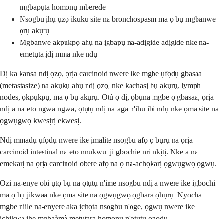
mgbapụta homonụ mberede
Nsogbu ịhụ ụzọ ikuku site na bronchospasm ma ọ bụ mgbanwe
ọrụ akụrụ
Mgbanwe akpụkpọ ahụ na ịgbapụ na-adịgide adịgide nke na-
emetụta ịdị mma nke ndụ
Dị ka kansa ndị ọzọ, ọrịa carcinoid nwere ike mgbe ụfọdụ gbasaa
(metastasize) na akụkụ ahụ ndị ọzọ, nke kachasị bụ akụrụ, lymph
nodes, ọkpụkpụ, ma ọ bụ akụrụ. Otú ọ dị, ọbụna mgbe ọ gbasaa, ọrịa
ndị a na-eto ngwa ngwa, ọtụtụ ndị na-aga n'ihu ibi ndụ nke ọma site na
ọgwụgwọ kwesịrị ekwesị.
Ndị mmadụ ụfọdụ nwere ike ịmalite nsogbu afọ ọ bụrụ na ọrịa
carcinoid intestinal na-eto nnukwu iji gbochie nri nkịtị. Nke a na-
emekarị na ọrịa carcinoid obere afọ na ọ na-achọkarị ọgwụgwọ ọgwụ.
Ozi na-enye obi ụtọ bụ na ọtụtụ n'ime nsogbu ndị a nwere ike igbochi
ma ọ bụ jikwaa nke ọma site na ọgwụgwọ ọgbara ọhụrụ. Nyocha
mgbe niile na-enyere aka ịchọta nsogbu n'oge, ọgwụ nwere ike
ịchịkwa ihe mgbaàmà metụtara homonụ n'ọtụtụ ọnọdụ.