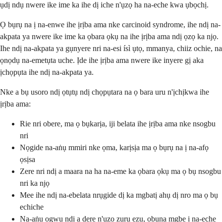
ụdị ndụ nwere ike ime ka ihe dị iche n'ụzọ ha na-eche kwa ụbọchị.
Ọ bụrụ na ị na-enwe ihe ịrịba ama nke carcinoid syndrome, ihe ndị na-
akpata ya nwere ike ime ka ọbara ọkụ na ihe ịrịba ama ndị ọzọ ka njọ.
Ihe ndị na-akpata ya gụnyere nri na-esi ísì ụtọ, mmanya, chiiz ochie, na
ọnọdụ na-emetụta uche. Ịde ihe ịrịba ama nwere ike inyere gị aka
ịchọpụta ihe ndị na-akpata ya.
Nke a bụ usoro ndị ọtụtụ ndị chọpụtara na ọ bara uru n'ịchịkwa ihe
ịrịba ama:
Rie nri obere, ma ọ bụkarịa, iji belata ihe ịrịba ama nke nsogbu
nri
Nọgide na-aṅụ mmiri nke ọma, karịsịa ma ọ bụrụ na ị na-afọ
ọsịsa
Zere nri ndị a maara na ha na-eme ka ọbara ọkụ ma ọ bụ nsogbu
nri ka njọ
Mee ihe ndị na-ebelata nrụgide dị ka mgbatị ahụ dị nro ma ọ bụ
echiche
Na-aṅụ ọgwụ ndị a dere n'ụzọ zuru ezu, ọbụna mgbe ị na-eche