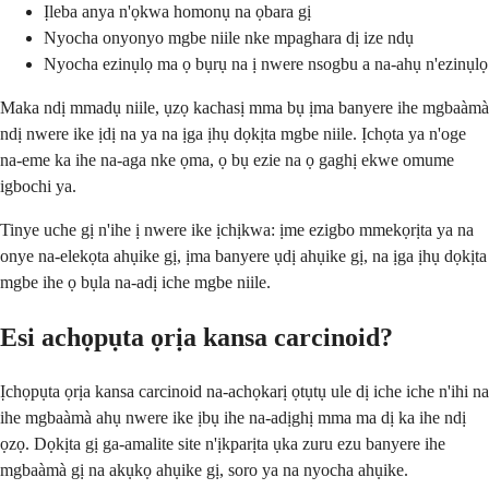
Ịleba anya n'ọkwa homonụ na ọbara gị
Nyocha onyonyo mgbe niile nke mpaghara dị ize ndụ
Nyocha ezinụlọ ma ọ bụrụ na ị nwere nsogbu a na-ahụ n'ezinụlọ
Maka ndị mmadụ niile, ụzọ kachasị mma bụ ịma banyere ihe mgbaàmà
ndị nwere ike ịdị na ya na ịga ịhụ dọkịta mgbe niile. Ịchọta ya n'oge
na-eme ka ihe na-aga nke ọma, ọ bụ ezie na ọ gaghị ekwe omume
igbochi ya.
Tinye uche gị n'ihe ị nwere ike ịchịkwa: ịme ezigbo mmekọrịta ya na
onye na-elekọta ahụike gị, ịma banyere ụdị ahụike gị, na ịga ịhụ dọkịta
mgbe ihe ọ bụla na-adị iche mgbe niile.
Esi achọpụta ọrịa kansa carcinoid?
Ịchọpụta ọrịa kansa carcinoid na-achọkarị ọtụtụ ule dị iche iche n'ihi na
ihe mgbaàmà ahụ nwere ike ịbụ ihe na-adịghị mma ma dị ka ihe ndị
ọzọ. Dọkịta gị ga-amalite site n'ịkparịta ụka zuru ezu banyere ihe
mgbaàmà gị na akụkọ ahụike gị, soro ya na nyocha ahụike.