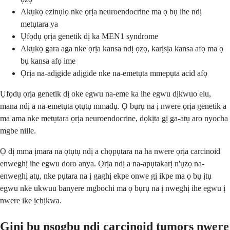
Akụkọ ezinụlọ nke ọrịa neuroendocrine ma ọ bụ ihe ndị
metụtara ya
Ụfọdụ ọrịa genetik dị ka MEN1 syndrome
Akụkọ gara aga nke ọrịa kansa ndị ọzọ, karịsịa kansa afọ ma ọ
bụ kansa afọ ime
Ọrịa na-adịgide adịgide nke na-emetụta mmepụta acid afọ
Ụfọdụ ọrịa genetik dị oke egwu na-eme ka ihe egwu dịkwuo elu,
mana ndị a na-emetụta ọtụtụ mmadụ. Ọ bụrụ na ị nwere ọrịa genetik a
ma ama nke metụtara ọrịa neuroendocrine, dọkịta gị ga-atụ aro nyocha
mgbe niile.
Ọ dị mma ịmara na ọtụtụ ndị a chọpụtara na ha nwere ọrịa carcinoid
enweghị ihe egwu doro anya. Ọrịa ndị a na-apụtakarị n'ụzọ na-
enweghị atụ, nke pụtara na ị gaghị ekpe onwe gị ikpe ma ọ bụ ịtụ
egwu nke ukwuu banyere mgbochi ma ọ bụrụ na ị nweghị ihe egwu ị
nwere ike ịchịkwa.
Gịnị bụ nsogbu ndị carcinoid tumors nwere