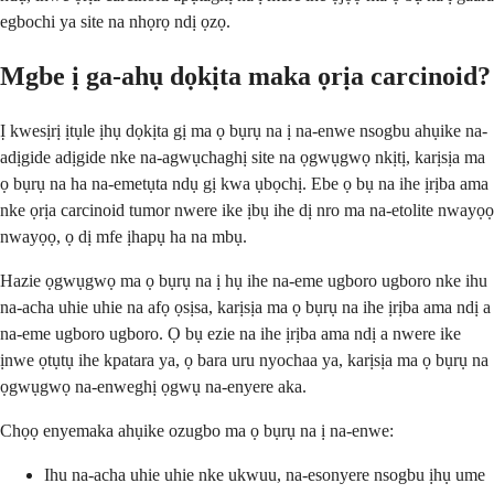
egbochi ya site na nhọrọ ndị ọzọ.
Mgbe ị ga-ahụ dọkịta maka ọrịa carcinoid?
Ị kwesịrị ịtụle ịhụ dọkịta gị ma ọ bụrụ na ị na-enwe nsogbu ahụike na-
adịgide adịgide nke na-agwụchaghị site na ọgwụgwọ nkịtị, karịsịa ma
ọ bụrụ na ha na-emetụta ndụ gị kwa ụbọchị. Ebe ọ bụ na ihe ịrịba ama
nke ọrịa carcinoid tumor nwere ike ịbụ ihe dị nro ma na-etolite nwayọọ
nwayọọ, ọ dị mfe ịhapụ ha na mbụ.
Hazie ọgwụgwọ ma ọ bụrụ na ị hụ ihe na-eme ugboro ugboro nke ihu
na-acha uhie uhie na afọ ọsịsa, karịsịa ma ọ bụrụ na ihe ịrịba ama ndị a
na-eme ugboro ugboro. Ọ bụ ezie na ihe ịrịba ama ndị a nwere ike
ịnwe ọtụtụ ihe kpatara ya, ọ bara uru nyochaa ya, karịsịa ma ọ bụrụ na
ọgwụgwọ na-enweghị ọgwụ na-enyere aka.
Chọọ enyemaka ahụike ozugbo ma ọ bụrụ na ị na-enwe:
Ihu na-acha uhie uhie nke ukwuu, na-esonyere nsogbu ịhụ ume