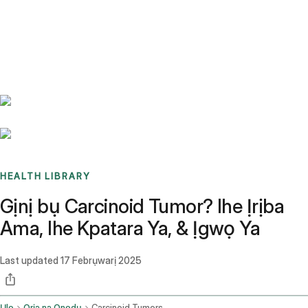
Benchmarks
Stories
FAQ
Sign up / Log in
HEALTH LIBRARY
Gịnị bụ Carcinoid Tumor? Ihe Ịrịba
Ama, Ihe Kpatara Ya, & Ịgwọ Ya
Last updated
17 Febrụwarị 2025
Ụlọ
Ọrịa na Ọnọdụ
Carcinoid Tumors