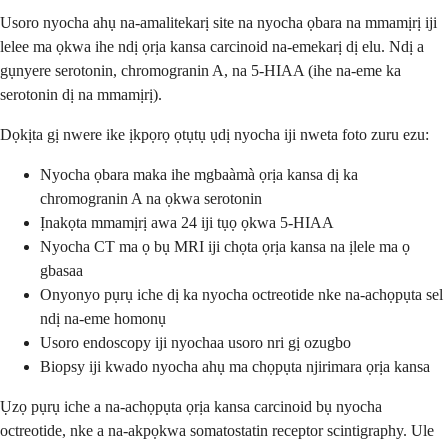
Usoro nyocha ahụ na-amalitekarị site na nyocha ọbara na mmamịrị iji
lelee ma ọkwa ihe ndị ọrịa kansa carcinoid na-emekarị dị elu. Ndị a
gụnyere serotonin, chromogranin A, na 5-HIAA (ihe na-eme ka
serotonin dị na mmamịrị).
Dọkịta gị nwere ike ịkpọrọ ọtụtụ ụdị nyocha iji nweta foto zuru ezu:
Nyocha ọbara maka ihe mgbaàmà ọrịa kansa dị ka
chromogranin A na ọkwa serotonin
Ịnakọta mmamịrị awa 24 iji tụọ ọkwa 5-HIAA
Nyocha CT ma ọ bụ MRI iji chọta ọrịa kansa na ịlele ma ọ
gbasaa
Onyonyo pụrụ iche dị ka nyocha octreotide nke na-achọpụta sel
ndị na-eme homonụ
Usoro endoscopy iji nyochaa usoro nri gị ozugbo
Biopsy iji kwado nyocha ahụ ma chọpụta njirimara ọrịa kansa
Ụzọ pụrụ iche a na-achọpụta ọrịa kansa carcinoid bụ nyocha
octreotide, nke a na-akpọkwa somatostatin receptor scintigraphy. Ule