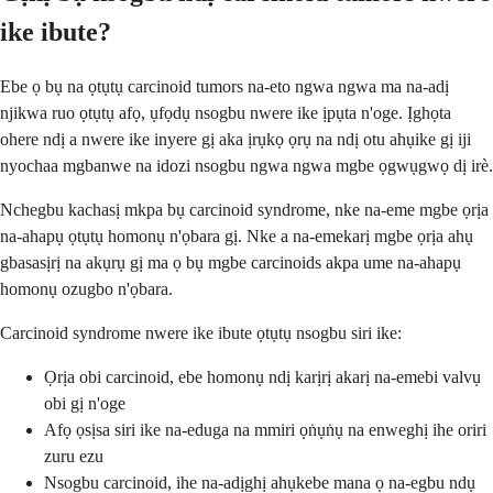
ike ibute?
Ebe ọ bụ na ọtụtụ carcinoid tumors na-eto ngwa ngwa ma na-adị
njikwa ruo ọtụtụ afọ, ụfọdụ nsogbu nwere ike ịpụta n'oge. Ịghọta
ohere ndị a nwere ike inyere gị aka ịrụkọ ọrụ na ndị otu ahụike gị iji
nyochaa mgbanwe na idozi nsogbu ngwa ngwa mgbe ọgwụgwọ dị irè.
Nchegbu kachasị mkpa bụ carcinoid syndrome, nke na-eme mgbe ọrịa
na-ahapụ ọtụtụ homonụ n'ọbara gị. Nke a na-emekarị mgbe ọrịa ahụ
gbasasịrị na akụrụ gị ma ọ bụ mgbe carcinoids akpa ume na-ahapụ
homonụ ozugbo n'ọbara.
Carcinoid syndrome nwere ike ibute ọtụtụ nsogbu siri ike:
Ọrịa obi carcinoid, ebe homonụ ndị karịrị akarị na-emebi valvụ
obi gị n'oge
Afọ ọsịsa siri ike na-eduga na mmiri ọṅụṅụ na enweghị ihe oriri
zuru ezu
Nsogbu carcinoid, ihe na-adịghị ahụkebe mana ọ na-egbu ndụ