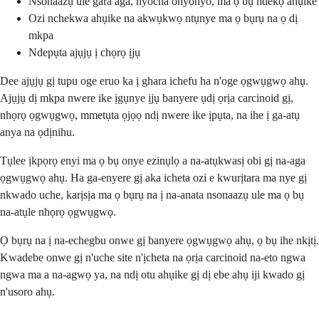
Nsonaazụ ule gara aga, nyocha onyonyo, ma ọ bụ ndekọ ahụike
Ozi nchekwa ahụike na akwụkwọ ntụnye ma ọ bụrụ na ọ dị
mkpa
Ndepụta ajụjụ ị chọrọ ịjụ
Dee ajụjụ gị tupu oge eruo ka ị ghara ichefu ha n'oge ọgwụgwọ ahụ.
Ajụjụ dị mkpa nwere ike ịgụnye ịjụ banyere ụdị ọrịa carcinoid gị,
nhọrọ ọgwụgwọ, mmetụta ọjọọ ndị nwere ike ịpụta, na ihe ị ga-atụ
anya na ọdịnihu.
Tụlee ịkpọrọ enyi ma ọ bụ onye ezinụlọ a na-atụkwasị obi gị na-aga
ọgwụgwọ ahụ. Ha ga-enyere gị aka icheta ozi e kwurịtara ma nye gị
nkwado uche, karịsịa ma ọ bụrụ na ị na-anata nsonaazụ ule ma ọ bụ
na-atụle nhọrọ ọgwụgwọ.
Ọ bụrụ na ị na-echegbu onwe gị banyere ọgwụgwọ ahụ, ọ bụ ihe nkịtị.
Kwadebe onwe gị n'uche site n'ịcheta na ọrịa carcinoid na-eto ngwa
ngwa ma a na-agwọ ya, na ndị otu ahụike gị dị ebe ahụ iji kwado gị
n'usoro ahụ.