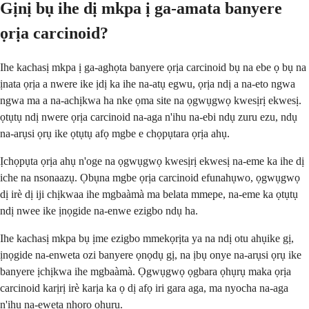
Gịnị bụ ihe dị mkpa ị ga-amata banyere
ọrịa carcinoid?
Ihe kachasị mkpa ị ga-aghọta banyere ọrịa carcinoid bụ na ebe ọ bụ na
ịnata ọrịa a nwere ike ịdị ka ihe na-atụ egwu, ọrịa ndị a na-eto ngwa
ngwa ma a na-achịkwa ha nke ọma site na ọgwụgwọ kwesịrị ekwesị.
ọtụtụ ndị nwere ọrịa carcinoid na-aga n'ihu na-ebi ndụ zuru ezu, ndụ
na-arụsi ọrụ ike ọtụtụ afọ mgbe e chọpụtara ọrịa ahụ.
Ịchọpụta ọrịa ahụ n'oge na ọgwụgwọ kwesịrị ekwesị na-eme ka ihe dị
iche na nsonaazụ. Ọbụna mgbe ọrịa carcinoid efunahụwo, ọgwụgwọ
dị irè dị iji chịkwaa ihe mgbaàmà ma belata mmepe, na-eme ka ọtụtụ
ndị nwee ike ịnọgide na-enwe ezigbo ndụ ha.
Ihe kachasị mkpa bụ ịme ezigbo mmekọrịta ya na ndị otu ahụike gị,
ịnọgide na-enweta ozi banyere ọnọdụ gị, na ịbụ onye na-arụsi ọrụ ike
banyere ịchịkwa ihe mgbaàmà. Ọgwụgwọ ọgbara ọhụrụ maka ọrịa
carcinoid karịrị irè karịa ka ọ dị afọ iri gara aga, ma nyocha na-aga
n'ihu na-eweta nhọrọ ọhụrụ.