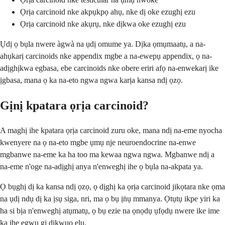
Ọrịa carcinoid nke akpụkpọ ahụ, nke dị oke ezughị ezu
Ọrịa carcinoid nke akụrụ, nke dịkwa oke ezughị ezu
Ụdị ọ bụla nwere àgwà na ụdị omume ya. Dịka ọmụmaatụ, a na-
ahụkarị carcinoids nke appendix mgbe a na-ewepụ appendix, ọ na-
adịghịkwa egbasa, ebe carcinoids nke obere eriri afọ na-enwekarị ike
ịgbasa, mana ọ ka na-eto ngwa ngwa karịa kansa ndị ọzọ.
Gịnị kpatara ọrịa carcinoid?
A maghị ihe kpatara ọrịa carcinoid zuru oke, mana ndị na-eme nyocha
kwenyere na ọ na-eto mgbe ụmụ nje neuroendocrine na-enwe
mgbanwe na-eme ka ha too ma kewaa ngwa ngwa. Mgbanwe ndị a
na-eme n'oge na-adịghị anya n'enweghị ihe ọ bụla na-akpata ya.
Ọ bụghị dị ka kansa ndị ọzọ, ọ dịghị ka ọrịa carcinoid jikọtara nke ọma
na ụdị ndụ dị ka ịsụ siga, nri, ma ọ bụ ịṅụ mmanya. Ọtụtụ ikpe yiri ka
ha si bịa n'enweghị atụmatụ, ọ bụ ezie na ọnọdụ ụfọdụ nwere ike ime
ka ihe egwu gị dịkwuo elu.