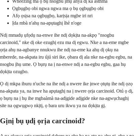
Wheezing ma ọ bụ nsogbu ịmụ anya dị ka asthma
Ọgbụgbọ obi ngwa ngwa ma ọ bụ ọgbụgbọ obi
Afọ ọsịsa na ọgbụgbọ, karịsịa mgbe iri nri
Ịda mbà n'ahụ na-apụtaghị ìhè n'oge
Ndị mmadụ ụfọdụ na-enwe ihe ndị dọkịta na-akpọ "nsogbu
carcinoid," nke dị oke ezughị ezu ma dị egwu. Nke a na-eme mgbe
ọrịa ahụ na-agbanye nnukwu ihe ndị na-eme ka ahụ dị ọkụ na
mberede, na-akpata iru újú siri ike, ọbara dị ala nke na-egbu egbu, na
nsogbu ịhụ ume. Ọ bụrụ na ị na-enwe ndị a na-egbu egbu, gaa hụ
dọkịta ozugbo.
Ọ dị mkpa iburu n'uche na ihe ndị a nwere ike ịnwe ọtụtụ ihe ndị ọzọ
na-akpata ya, na inwe ha apụtaghị na ị nwere ọrịa carcinoid. Otú ọ dị,
ọ bụrụ na ị hụ ihe mgbaàmà na-adịgide adịgide nke na-agwụchaghị
site na ọgwụgwọ nkịtị, ọ bara uru ikwu ya na dọkịta gị.
Gịnị bụ ụdị ọrịa carcinoid?
A na-ekewa ọrịa carcinoid dabere na ebe ha na-eto na ahụ gị, ebe a na-