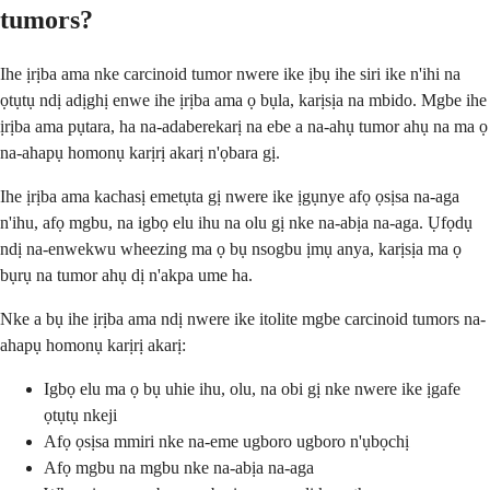
tumors?
Ihe ịrịba ama nke carcinoid tumor nwere ike ịbụ ihe siri ike n'ihi na
ọtụtụ ndị adịghị enwe ihe ịrịba ama ọ bụla, karịsịa na mbido. Mgbe ihe
ịrịba ama pụtara, ha na-adaberekarị na ebe a na-ahụ tumor ahụ na ma ọ
na-ahapụ homonụ karịrị akarị n'ọbara gị.
Ihe ịrịba ama kachasị emetụta gị nwere ike ịgụnye afọ ọsịsa na-aga
n'ihu, afọ mgbu, na igbọ elu ihu na olu gị nke na-abịa na-aga. Ụfọdụ
ndị na-enwekwu wheezing ma ọ bụ nsogbu ịmụ anya, karịsịa ma ọ
bụrụ na tumor ahụ dị n'akpa ume ha.
Nke a bụ ihe ịrịba ama ndị nwere ike itolite mgbe carcinoid tumors na-
ahapụ homonụ karịrị akarị:
Igbọ elu ma ọ bụ uhie ihu, olu, na obi gị nke nwere ike ịgafe
ọtụtụ nkeji
Afọ ọsịsa mmiri nke na-eme ugboro ugboro n'ụbọchị
Afọ mgbu na mgbu nke na-abịa na-aga