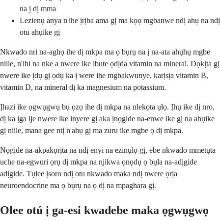
na ị dị mma
Lezienụ anya n'ihe ịrịba ama gị ma kọọ mgbanwe ndị ahụ na ndị
otu ahụike gị
Nkwado nri na-aghọ ihe dị mkpa ma ọ bụrụ na ị na-ata ahụhụ mgbe
niile, n'ihi na nke a nwere ike ibute ọdịda vitamin na mineral. Dọkịta gị
nwere ike ịdụ gị ọdụ ka ị were ihe mgbakwunye, karịsịa vitamin B,
vitamin D, na mineral dị ka magnesium na potassium.
Ịhazi ike ọgwụgwụ bụ ọzọ ihe dị mkpa na nlekọta ụlọ. Ịhụ ike dị nro,
dị ka ịga ije nwere ike inyere gị aka ịnọgide na-enwe ike gị na ahụike
gị niile, mana gee ntị n'ahụ gị ma zuru ike mgbe ọ dị mkpa.
Nọgide na-akpakọrịta na ndị enyi na ezinụlọ gị, ebe nkwado mmetụta
uche na-egwuri ọrụ dị mkpa na njikwa ọnọdụ ọ bụla na-adịgide
adịgide. Tụlee ịsoro ndị otu nkwado maka ndị nwere ọrịa
neuroendocrine ma ọ bụrụ na ọ dị na mpaghara gị.
Olee otú ị ga-esi kwadebe maka ọgwụgwọ