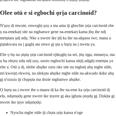
Olee otú e si egbochi ọrịa carcinoid?
N'ụzọ dị mwute, enweghị ụzọ a ma ama iji gbochie ọrịa carcinoid ebe
ọ na-emekarị site na mgbanwe gene na-emekarị kama ịbụ ihe ndị
metụtara ụdị ndụ. Nke a nwere ike ịdị ka ihe na-akpasu iwe, mana ọ
pụtakwara na ị gaghị ata onwe gị ụta ọ bụrụ na ị nweta ya.
Ebe ọ bụ na ọtụtụ ọrịa carcinoid ejikọghị na nri, ịṅụ sịga, mmanya, ma
ọ bụ nhọrọ ndụ ndị ọzọ, usoro mgbochi kansa nkịtị adịghị emetụta ya
ebe a. Otú ọ dị, idobe ahụike zuru oke site na mgbatị ahụ mgbe niile,
nri kwesịrị ekwesị, na nlekọta ahụike mgbe niile na-akwado ikike ahụ
gị n'ozuzu iji chọpụta ma dozie mgbanwe ahụike.
Ọ bụrụ na ị nwere ihe a maara dị ka ihe na-eme ka ọrịa carcinoid dị
elu, ndụmọdụ gene nwere ike inyere gị aka ịghọta ọnọdụ gị. Dọkịta gị
nwere ike ịnye ndụmọdụ:
Nyocha mgbe niile iji chọta ọrịa kansa n'oge