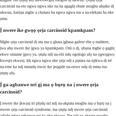
carcinoid na-eto ngwa ngwa nke na ha agaghị ebute nsogbu ahụike dị
ukwuu, karịsịa mgbe a chọtara ha ngwa ngwa ma a na-elekọta ha nke
ọma.
Ị̀ nwere ike gwọọ ọrịa carcinoid kpamkpam?
Mgbe ọrịa carcinoid dị nta ma ọ ghara ịgbasa gafere ebe ọ malitere,
ịwa ahụ nwere ike ịgwọ ya kpamkpam. Otú ọ dị, ọbụna mgbe ọ gaghị
ekwe omume ịgwọ ya, ọtụtụ ndị na-ebi ndụ ogologo afọ na ọgwụgwọ
kwesịrị ekwesị. Ịdị ngwa ngwa nke ọrịa ndị a pụtara na njikwa dị irè
na-eme ka ndị mmadụ nwee ike ịnọgide na-enwe ndụ dị mma ruo
ọtụtụ afọ.
Ị̀ ga-agbanwe nri gị ma ọ bụrụ na ị nwere ọrịa
carcinoid?
Ị nwere ike ịkwụsị iri ụfọdụ nri ndị na-akpata nsogbu ma ọ bụrụ na ị
nwere ọrịa carcinoid syndrome, ma ọtụtụ ndị nwere ọrịa carcinoid
adịghị mkpa ịgbanwe nri ha nke ukwuu. Ihe ndị na-akpata nsogbu