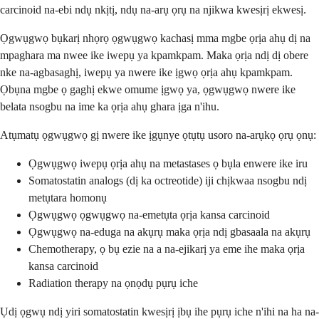
carcinoid na-ebi ndụ nkịtị, ndụ na-arụ ọrụ na njikwa kwesịrị ekwesị.
Ọgwụgwọ bụkarị nhọrọ ọgwụgwọ kachasị mma mgbe ọrịa ahụ dị na
mpaghara ma nwee ike iwepụ ya kpamkpam. Maka ọrịa ndị dị obere
nke na-agbasaghị, iwepụ ya nwere ike ịgwọ ọrịa ahụ kpamkpam.
Ọbụna mgbe ọ gaghị ekwe omume ịgwọ ya, ọgwụgwọ nwere ike
belata nsogbu na ime ka ọrịa ahụ ghara ịga n'ihu.
Atụmatụ ọgwụgwọ gị nwere ike ịgụnye ọtụtụ usoro na-arụkọ ọrụ ọnụ:
Ọgwụgwọ iwepụ ọrịa ahụ na metastases ọ bụla enwere ike iru
Somatostatin analogs (dị ka octreotide) iji chịkwaa nsogbu ndị
metụtara homonụ
Ọgwụgwọ ọgwụgwọ na-emetụta ọrịa kansa carcinoid
Ọgwụgwọ na-eduga na akụrụ maka ọrịa ndị gbasaala na akụrụ
Chemotherapy, ọ bụ ezie na a na-ejikarị ya eme ihe maka ọrịa
kansa carcinoid
Radiation therapy na ọnọdụ pụrụ iche
Ụdị ọgwụ ndị yiri somatostatin kwesịrị ịbụ ihe pụrụ iche n'ihi na ha na-