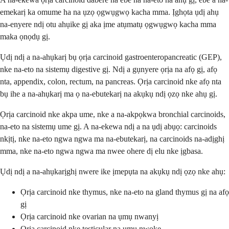
emekarị ka omume ha na ụzọ ọgwụgwọ kacha mma. Ịghọta ụdị ahụ
na-enyere ndị otu ahụike gị aka ịme atụmatụ ọgwụgwọ kacha mma
maka ọnọdụ gị.
Ụdị ndị a na-ahụkarị bụ ọrịa carcinoid gastroenteropancreatic (GEP),
nke na-eto na sistemụ digestive gị. Ndị a gụnyere ọrịa na afọ gị, afọ
nta, appendix, colon, rectum, na pancreas. Ọrịa carcinoid nke afọ nta
bụ ihe a na-ahụkarị ma ọ na-ebutekarị na akụkụ ndị ọzọ nke ahụ gị.
Ọrịa carcinoid nke akpa ume, nke a na-akpọkwa bronchial carcinoids,
na-eto na sistemụ ume gị. A na-ekewa ndị a na ụdị abụọ: carcinoids
nkịtị, nke na-eto ngwa ngwa ma na-ebutekarị, na carcinoids na-adịghị
mma, nke na-eto ngwa ngwa ma nwee ohere dị elu nke ịgbasa.
Ụdị ndị a na-ahụkarịghị nwere ike ịmepụta na akụkụ ndị ọzọ nke ahụ:
Ọrịa carcinoid nke thymus, nke na-eto na gland thymus gị na afọ
gị
Ọrịa carcinoid nke ovarian na ụmụ nwanyị
Ọrịa carcinoid nke testicular na ụmụ nwoke