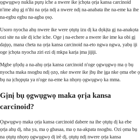
ọgwụgwọ nuklia pụrụ iche a nwere ike ịchọta ọrịa kansa carcinoid
n'ime ahụ gị n'ihi na ọrịa ndị a nwere ndị na-anabata ihe na-eme ka ihe
na-egbu egbu na-agba ọsọ.
Usoro nyocha ahụ nwere ike were ọtụtụ izu dị ka dọkịta gị na-anakọta
ozi site na ule dị iche iche. Oge ị na-echere a nwere ike ime ka obi gị
dajụọ, mana cheta na ọrịa kansa carcinoid na-eto ngwa ngwa, yabụ iji
oge ịchọta nyocha ziri ezi dị mkpa karịa ịma jijiji.
Mgbe ụfọdụ a na-ahụ ọrịa kansa carcinoid n'oge ọgwụgwọ ma ọ bụ
nyocha maka nsogbu ndị ọzọ, nke nwere ike ịbụ ihe ịga nke ọma ebe ọ
bụ na ịchọpụta ya n'oge na-eme ka nhọrọ ọgwụgwọ ka mma.
Gịnị bụ ọgwụgwọ maka ọrịa kansa
carcinoid?
Ọgwụgwọ maka ọrịa kansa carcinoid dabere na ihe ọtụtụ dị ka ebe
ọrịa ahụ dị, nha ya, ma ọ gbasaa, ma ọ na-akpata nsogbu. Ozi ọma bụ
na ọtụtụ nhọrọ ọgwụgwọ dị irè dị, ọtụtụ ndị nwere ọrịa kansa