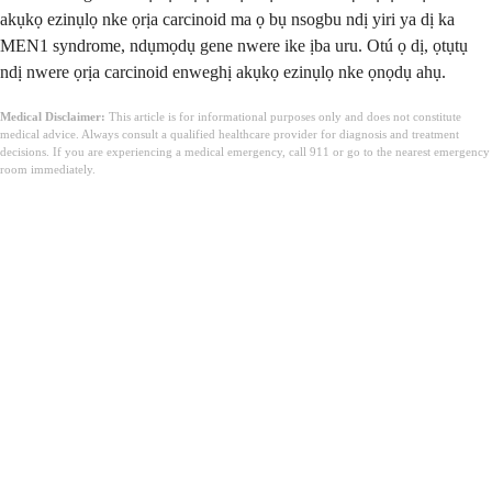
akụkọ ezinụlọ nke ọrịa carcinoid ma ọ bụ nsogbu ndị yiri ya dị ka
MEN1 syndrome, ndụmọdụ gene nwere ike ịba uru. Otú ọ dị, ọtụtụ
ndị nwere ọrịa carcinoid enweghị akụkọ ezinụlọ nke ọnọdụ ahụ.
Medical Disclaimer:
This article is for informational purposes only and does not constitute
medical advice. Always consult a qualified healthcare provider for diagnosis and treatment
decisions. If you are experiencing a medical emergency, call 911 or go to the nearest emergency
room immediately.