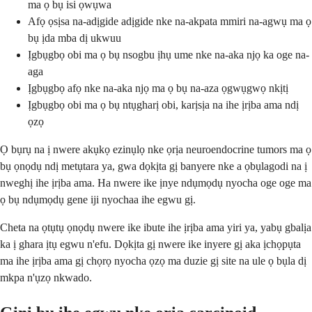
ma ọ bụ isi ọwụwa
Afọ ọsịsa na-adịgide adịgide nke na-akpata mmiri na-agwụ ma ọ
bụ ịda mba dị ukwuu
Ịgbụgbọ obi ma ọ bụ nsogbu ịhụ ume nke na-aka njọ ka oge na-
aga
Ịgbụgbọ afọ nke na-aka njọ ma ọ bụ na-aza ọgwụgwọ nkịtị
Ịgbụgbọ obi ma ọ bụ ntụgharị obi, karịsịa na ihe ịrịba ama ndị
ọzọ
Ọ bụrụ na ị nwere akụkọ ezinụlọ nke ọrịa neuroendocrine tumors ma ọ
bụ ọnọdụ ndị metụtara ya, gwa dọkịta gị banyere nke a ọbụlagodi na ị
nweghị ihe ịrịba ama. Ha nwere ike ịnye ndụmọdụ nyocha oge oge ma
ọ bụ ndụmọdụ gene iji nyochaa ihe egwu gị.
Cheta na ọtụtụ ọnọdụ nwere ike ibute ihe ịrịba ama yiri ya, yabụ gbalịa
ka ị ghara ịtụ egwu n'efu. Dọkịta gị nwere ike inyere gị aka ịchọpụta
ma ihe ịrịba ama gị chọrọ nyocha ọzọ ma duzie gị site na ule ọ bụla dị
mkpa n'ụzọ nkwado.