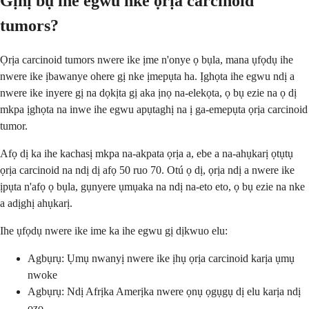
Gịnị bụ ihe egwu nke ọrịa carcinoid
tumors?
Ọrịa carcinoid tumors nwere ike ịme n'onye ọ bụla, mana ụfọdụ ihe
nwere ike ịbawanye ohere gị nke ịmepụta ha. Ịghọta ihe egwu ndị a
nwere ike inyere gị na dọkịta gị aka ịnọ na-elekọta, ọ bụ ezie na ọ dị
mkpa ịghọta na inwe ihe egwu apụtaghị na ị ga-emepụta ọrịa carcinoid
tumor.
Afọ dị ka ihe kachasị mkpa na-akpata ọrịa a, ebe a na-ahụkarị ọtụtụ
ọrịa carcinoid na ndị dị afọ 50 ruo 70. Otú ọ dị, ọrịa ndị a nwere ike
ịpụta n'afọ ọ bụla, gụnyere ụmụaka na ndị na-eto eto, ọ bụ ezie na nke
a adịghị ahụkarị.
Ihe ụfọdụ nwere ike ime ka ihe egwu gị dịkwuo elu:
Agbụrụ: Ụmụ nwanyị nwere ike ịhụ ọrịa carcinoid karịa ụmụ
nwoke
Agbụrụ: Ndị Afrịka Amerịka nwere ọnụ ọgụgụ dị elu karịa ndị
ọzọ