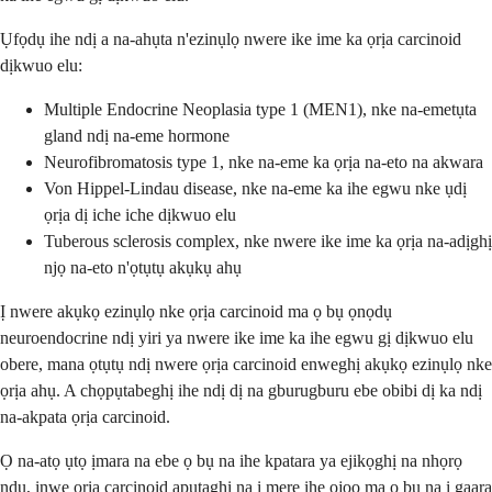
Ụfọdụ ihe ndị a na-ahụta n'ezinụlọ nwere ike ime ka ọrịa carcinoid
dịkwuo elu:
Multiple Endocrine Neoplasia type 1 (MEN1), nke na-emetụta
gland ndị na-eme hormone
Neurofibromatosis type 1, nke na-eme ka ọrịa na-eto na akwara
Von Hippel-Lindau disease, nke na-eme ka ihe egwu nke ụdị
ọrịa dị iche iche dịkwuo elu
Tuberous sclerosis complex, nke nwere ike ime ka ọrịa na-adịghị
njọ na-eto n'ọtụtụ akụkụ ahụ
Ị nwere akụkọ ezinụlọ nke ọrịa carcinoid ma ọ bụ ọnọdụ
neuroendocrine ndị yiri ya nwere ike ime ka ihe egwu gị dịkwuo elu
obere, mana ọtụtụ ndị nwere ọrịa carcinoid enweghị akụkọ ezinụlọ nke
ọrịa ahụ. A chọpụtabeghị ihe ndị dị na gburugburu ebe obibi dị ka ndị
na-akpata ọrịa carcinoid.
Ọ na-atọ ụtọ ịmara na ebe ọ bụ na ihe kpatara ya ejikọghị na nhọrọ
ndụ, inwe ọrịa carcinoid apụtaghị na ị mere ihe ọjọọ ma ọ bụ na ị gaara