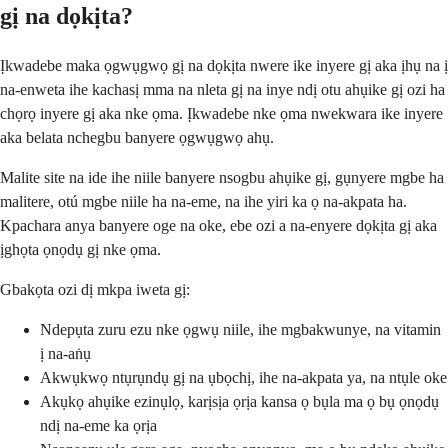
gị na dọkịta?
Ịkwadebe maka ọgwụgwọ gị na dọkịta nwere ike inyere gị aka ịhụ na ị
na-enweta ihe kachasị mma na nleta gị na inye ndị otu ahụike gị ozi ha
chọrọ inyere gị aka nke ọma. Ịkwadebe nke ọma nwekwara ike inyere
aka belata nchegbu banyere ọgwụgwọ ahụ.
Malite site na ide ihe niile banyere nsogbu ahụike gị, gụnyere mgbe ha
malitere, otú mgbe niile ha na-eme, na ihe yiri ka ọ na-akpata ha.
Kpachara anya banyere oge na oke, ebe ozi a na-enyere dọkịta gị aka
ịghọta ọnọdụ gị nke ọma.
Gbakọta ozi dị mkpa iweta gị:
Ndepụta zuru ezu nke ọgwụ niile, ihe mgbakwunye, na vitamin
ị na-aṅụ
Akwụkwọ ntụrụndụ gị na ụbọchị, ihe na-akpata ya, na ntụle oke
Akụkọ ahụike ezinụlọ, karịsịa ọrịa kansa ọ bụla ma ọ bụ ọnọdụ
ndị na-eme ka ọrịa