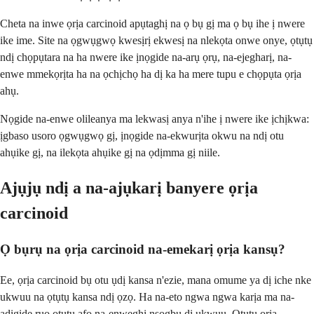
Cheta na inwe ọrịa carcinoid apụtaghị na ọ bụ gị ma ọ bụ ihe ị nwere
ike ime. Site na ọgwụgwọ kwesịrị ekwesị na nlekọta onwe onye, ọtụtụ
ndị chọpụtara na ha nwere ike ịnọgide na-arụ ọrụ, na-ejegharị, na-
enwe mmekọrịta ha na ọchịchọ ha dị ka ha mere tupu e chọpụta ọrịa
ahụ.
Nọgide na-enwe olileanya ma lekwasị anya n'ihe ị nwere ike ịchịkwa:
ịgbaso usoro ọgwụgwọ gị, ịnọgide na-ekwurịta okwu na ndị otu
ahụike gị, na ilekọta ahụike gị na ọdịmma gị niile.
Ajụjụ ndị a na-ajụkarị banyere ọrịa
carcinoid
Ọ bụrụ na ọrịa carcinoid na-emekarị ọrịa kansụ?
Ee, ọrịa carcinoid bụ otu ụdị kansa n'ezie, mana omume ya dị iche nke
ukwuu na ọtụtụ kansa ndị ọzọ. Ha na-eto ngwa ngwa karịa ma na-
adịgide ruo ọtụtụ afọ na-enweghị nsogbu dị ukwuu. Ọtụtụ ọrịa