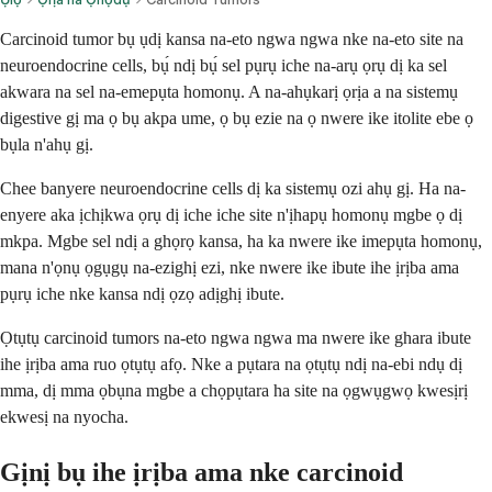
Carcinoid tumor bụ ụdị kansa na-eto ngwa ngwa nke na-eto site na
neuroendocrine cells, bụ́ ndị bụ́ sel pụrụ iche na-arụ ọrụ dị ka sel
akwara na sel na-emepụta homonụ. A na-ahụkarị ọrịa a na sistemụ
digestive gị ma ọ bụ akpa ume, ọ bụ ezie na ọ nwere ike itolite ebe ọ
bụla n'ahụ gị.
Chee banyere neuroendocrine cells dị ka sistemụ ozi ahụ gị. Ha na-
enyere aka ịchịkwa ọrụ dị iche iche site n'ịhapụ homonụ mgbe ọ dị
mkpa. Mgbe sel ndị a ghọrọ kansa, ha ka nwere ike imepụta homonụ,
mana n'ọnụ ọgụgụ na-ezighị ezi, nke nwere ike ibute ihe ịrịba ama
pụrụ iche nke kansa ndị ọzọ adịghị ibute.
Ọtụtụ carcinoid tumors na-eto ngwa ngwa ma nwere ike ghara ibute
ihe ịrịba ama ruo ọtụtụ afọ. Nke a pụtara na ọtụtụ ndị na-ebi ndụ dị
mma, dị mma ọbụna mgbe a chọpụtara ha site na ọgwụgwọ kwesịrị
ekwesị na nyocha.
Gịnị bụ ihe ịrịba ama nke carcinoid