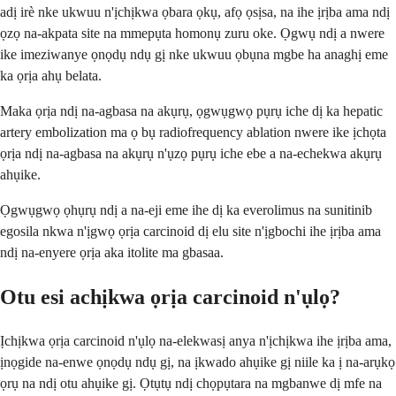
adị irè nke ukwuu n'ịchịkwa ọbara ọkụ, afọ ọsịsa, na ihe ịrịba ama ndị
ọzọ na-akpata site na mmepụta homonụ zuru oke. Ọgwụ ndị a nwere
ike imeziwanye ọnọdụ ndụ gị nke ukwuu ọbụna mgbe ha anaghị eme
ka ọrịa ahụ belata.
Maka ọrịa ndị na-agbasa na akụrụ, ọgwụgwọ pụrụ iche dị ka hepatic
artery embolization ma ọ bụ radiofrequency ablation nwere ike ịchọta
ọrịa ndị na-agbasa na akụrụ n'ụzọ pụrụ iche ebe a na-echekwa akụrụ
ahụike.
Ọgwụgwọ ọhụrụ ndị a na-eji eme ihe dị ka everolimus na sunitinib
egosila nkwa n'ịgwọ ọrịa carcinoid dị elu site n'ịgbochi ihe ịrịba ama
ndị na-enyere ọrịa aka itolite ma gbasaa.
Otu esi achịkwa ọrịa carcinoid n'ụlọ?
Ịchịkwa ọrịa carcinoid n'ụlọ na-elekwasị anya n'ịchịkwa ihe ịrịba ama,
ịnọgide na-enwe ọnọdụ ndụ gị, na ịkwado ahụike gị niile ka ị na-arụkọ
ọrụ na ndị otu ahụike gị. Ọtụtụ ndị chọpụtara na mgbanwe dị mfe na