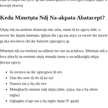
kwesịrị ekwesị.
Kedu Mmetụta Ndị Na-akpata Abatacept?
Ọtụtụ ndị na-anabata abatacept nke ọma, mana dị ka ọgwụ niile, ọ
nwere ike ịkpata mmetụta. Ịghọta ihe ị ga-atụ anya ya nwere ike inyere
gị aka inwekwu obi ike banyere ọgwụgwọ gị.
Mmetụta ndị na-emekarị na-adịkarị nro ma na-achịkwa. Mmetụta ndị a
kwa ụbọchị na-emetụta ọtụtụ mmadụ mana ọ na-adịkarịghị mkpa
ịkwụsị ọgwụ:
Isi ọwụwa na ike ọgwụgwụ dị nro
Ọrịa iku ume dị elu dị ka oyi
Nausea ma ọ bụ afọ iwe
Mmeghachi omume saịtị ntụtụ (uhie, ọzịza, ma ọ bụ obere
mgbu)
Ọgbụgbọ n'oge ma ọ bụ mgbe ntụtụ IV gasịrị