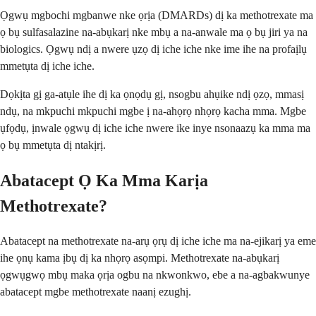
Ọgwụ mgbochi mgbanwe nke ọrịa (DMARDs) dị ka methotrexate ma
ọ bụ sulfasalazine na-abụkarị nke mbụ a na-anwale ma ọ bụ jiri ya na
biologics. Ọgwụ ndị a nwere ụzọ dị iche iche nke ime ihe na profaịlụ
mmetụta dị iche iche.
Dọkịta gị ga-atụle ihe dị ka ọnọdụ gị, nsogbu ahụike ndị ọzọ, mmasị
ndụ, na mkpuchi mkpuchi mgbe ị na-ahọrọ nhọrọ kacha mma. Mgbe
ụfọdụ, ịnwale ọgwụ dị iche iche nwere ike inye nsonaazụ ka mma ma
ọ bụ mmetụta dị ntakịrị.
Abatacept Ọ Ka Mma Karịa
Methotrexate?
Abatacept na methotrexate na-arụ ọrụ dị iche iche ma na-ejikarị ya eme
ihe ọnụ kama ịbụ dị ka nhọrọ asọmpi. Methotrexate na-abụkarị
ọgwụgwọ mbụ maka ọrịa ogbu na nkwonkwo, ebe a na-agbakwunye
abatacept mgbe methotrexate naanị ezughị.