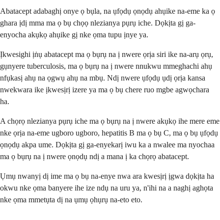
Abatacept adabaghị onye ọ bụla, na ụfọdụ ọnọdụ ahụike na-eme ka ọ
ghara ịdị mma ma ọ bụ chọọ nlezianya pụrụ iche. Dọkịta gị ga-
enyocha akụkọ ahụike gị nke ọma tupu ịnye ya.
Ịkwesighi ịṅụ abatacept ma ọ bụrụ na ị nwere ọrịa siri ike na-arụ ọrụ,
gụnyere tuberculosis, ma ọ bụrụ na ị nwere nnukwu mmeghachi ahụ
nfụkasị ahụ na ọgwụ ahụ na mbụ. Ndị nwere ụfọdụ ụdị ọrịa kansa
nwekwara ike ịkwesịrị izere ya ma ọ bụ chere ruo mgbe agwọchara
ha.
A chọrọ nlezianya pụrụ iche ma ọ bụrụ na ị nwere akụkọ ihe mere eme
nke ọrịa na-eme ugboro ugboro, hepatitis B ma ọ bụ C, ma ọ bụ ụfọdụ
ọnọdụ akpa ume. Dọkịta gị ga-enyekarị iwu ka a nwalee ma nyochaa
ma ọ bụrụ na ị nwere ọnọdụ ndị a mana ị ka chọrọ abatacept.
Ụmụ nwanyị dị ime ma ọ bụ na-enye nwa ara kwesịrị ịgwa dọkịta ha
okwu nke ọma banyere ihe ize ndụ na uru ya, n'ihi na a naghị aghọta
nke ọma mmetụta dị na ụmụ ọhụrụ na-eto eto.