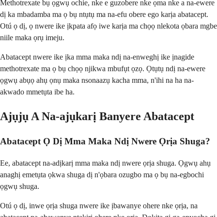
Methotrexate bụ ọgwụ ochie, nke e guzobere nke ọma nke a na-ewere
dị ka mbadamba ma ọ bụ ntụtụ ma na-efu obere ego karịa abatacept.
Otú ọ dị, ọ nwere ike ịkpata afọ iwe karịa ma chọọ nlekota ọbara mgbe
niile maka ọrụ imeju.
Abatacept nwere ike ịka mma maka ndị na-enweghị ike ịnagide
methotrexate ma ọ bụ chọọ njikwa mbufụt ọzọ. Ọtụtụ ndị na-ewere
ọgwụ abụọ ahụ ọnụ maka nsonaazụ kacha mma, n'ihi na ha na-
akwado mmetụta ibe ha.
Ajụjụ A Na-ajụkarị Banyere Abatacept
Abatacept Ọ Dị Mma Maka Ndị Nwere Ọrịa Shuga?
Ee, abatacept na-adịkarị mma maka ndị nwere ọrịa shuga. Ọgwụ ahụ
anaghị emetụta ọkwa shuga dị n'ọbara ozugbo ma ọ bụ na-egbochi
ọgwụ shuga.
Otú ọ dị, inwe ọrịa shuga nwere ike ịbawanye ohere nke ọrịa, na