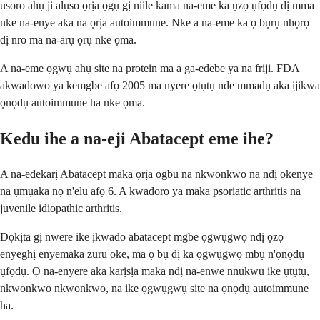
usoro ahụ ji alụso ọrịa ọgụ gị niile kama na-eme ka ụzọ ụfọdụ dị mma
nke na-enye aka na ọrịa autoimmune. Nke a na-eme ka ọ bụrụ nhọrọ
dị nro ma na-arụ ọrụ nke ọma.
A na-eme ọgwụ ahụ site na protein ma a ga-edebe ya na friji. FDA
akwadowo ya kemgbe afọ 2005 ma nyere ọtụtụ nde mmadụ aka ijikwa
ọnọdụ autoimmune ha nke ọma.
Kedu ihe a na-eji Abatacept eme ihe?
A na-edekarị Abatacept maka ọrịa ogbu na nkwonkwo na ndị okenye
na ụmụaka nọ n'elu afọ 6. A kwadoro ya maka psoriatic arthritis na
juvenile idiopathic arthritis.
Dọkịta gị nwere ike ịkwado abatacept mgbe ọgwụgwọ ndị ọzọ
enyeghị enyemaka zuru oke, ma ọ bụ dị ka ọgwụgwọ mbụ n'ọnọdụ
ụfọdụ. Ọ na-enyere aka karịsịa maka ndị na-enwe nnukwu ike ụtụtụ,
nkwonkwo nkwonkwo, na ike ọgwụgwụ site na ọnọdụ autoimmune
ha.