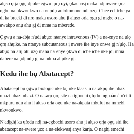
alụso ọrịa ọgụ dị oke egwu jụrụ oyi, ọkachasị maka ndị nwere ọrịa
ogbu na nkwonkwo na ọnọdụ autoimmune ndị ọzọ. Chee echiche ya
dị ka breeki dị nro maka usoro ahụ ji alụso ọrịa ọgụ gị mgbe ọ na-
awakpo anụ ahụ gị dị mma na mberede.
Ọgwụ a na-abịa n'ụdị abụọ: ntanye intravenous (IV) a na-enye na ụlọ
ọrụ ahụike, na ntanye subcutaneous ị nwere ike inye onwe gị n'ụlọ. Ha
abụọ na-arụ otu ụzọ mana na-enye ọkwa dị iche iche nke ịdị mma
dabere na ụdị ndụ gị na mkpa ahụike gị.
Kedu ihe bụ Abatacept?
Abatacept bụ ọgwụ biologic nke bụ nke klaasị a na-akpọ ihe nhazi
nhazi nhazi nhazi. Ọ na-arụ ọrụ site na igbochi ụfọdụ mgbaàmà n'etiti
mkpụrụ ndụ ahụ ji alụso ọrịa ọgụ nke na-akpata mbufụt na mmebi
nkwonkwo.
N'adịghị ka ụfọdụ ndị na-egbochi usoro ahụ ji alụso ọrịa ọgụ siri ike,
abatacept na-ewere ụzọ a na-elekwasị anya karịa. Ọ naghị emechi