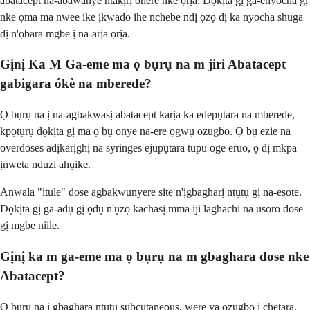
abatacept na-abawanye ntakịrị ohere nke ọrịa. Dọkịta gị ga-enyocha gị
nke ọma ma nwee ike ịkwado ihe nchebe ndị ọzọ dị ka nyocha shuga
dị n'ọbara mgbe ị na-arịa ọrịa.
Gịnị Ka M Ga-eme ma ọ bụrụ na m jiri Abatacept
gabigara ókè na mberede?
Ọ bụrụ na ị na-agbakwasị abatacept karịa ka edepụtara na mberede,
kpọtụrụ dọkịta gị ma ọ bụ onye na-ere ọgwụ ozugbo. Ọ bụ ezie na
overdoses adịkarịghị na syringes ejupụtara tupu oge eruo, ọ dị mkpa
ịnweta nduzi ahụike.
Anwala "itule" dose agbakwunyere site n'ịgbagharị ntụtụ gị na-esote.
Dọkịta gị ga-adụ gị ọdụ n'ụzọ kachasị mma iji laghachi na usoro dose
gị mgbe niile.
Gịnị ka m ga-eme ma ọ bụrụ na m gbaghara dose nke
Abatacept?
Ọ bụrụ na ị gbaghara ntụtụ subcutaneous, were ya ozugbo i chetara,