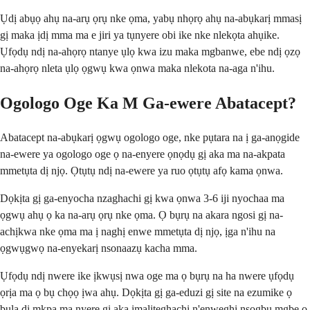
Ụdị abụọ ahụ na-arụ ọrụ nke ọma, yabụ nhọrọ ahụ na-abụkarị mmasị
gị maka ịdị mma ma e jiri ya tụnyere obi ike nke nlekọta ahụike.
Ụfọdụ ndị na-ahọrọ ntanye ụlọ kwa izu maka mgbanwe, ebe ndị ọzọ
na-ahọrọ nleta ụlọ ọgwụ kwa ọnwa maka nlekota na-aga n'ihu.
Ogologo Oge Ka M Ga-ewere Abatacept?
Abatacept na-abụkarị ọgwụ ogologo oge, nke pụtara na ị ga-anọgide
na-ewere ya ogologo oge ọ na-enyere ọnọdụ gị aka ma na-akpata
mmetụta dị njọ. Ọtụtụ ndị na-ewere ya ruo ọtụtụ afọ kama ọnwa.
Dọkịta gị ga-enyocha nzaghachi gị kwa ọnwa 3-6 iji nyochaa ma
ọgwụ ahụ ọ ka na-arụ ọrụ nke ọma. Ọ bụrụ na akara ngosi gị na-
achịkwa nke ọma ma ị naghị enwe mmetụta dị njọ, ịga n'ihu na
ọgwụgwọ na-enyekarị nsonaazụ kacha mma.
Ụfọdụ ndị nwere ike ịkwụsị nwa oge ma ọ bụrụ na ha nwere ụfọdụ
ọrịa ma ọ bụ chọọ ịwa ahụ. Dọkịta gị ga-eduzi gị site na ezumike ọ
bụla dị mkpa ma nyere gị aka ịmaliteghachi n'enweghị nsogbu mgbe o