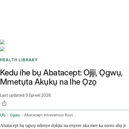
Benchmarks
Stories
FAQ
Sign up / Log in
HEALTH LIBRARY
Kedu ihe bụ Abatacept: Ojiji, Ọgwụ,
Mmetụta Akụkụ na Ihe Ọzọ
Last updated
3 Epreel 2026
Ụlọ
Ọgwụ
Abatacept Intravenous Route Subcutaneous Route
Abatacept bụ ọgwụ ndenye dọkịta na-enyere aka mee ka usoro ahụ ji