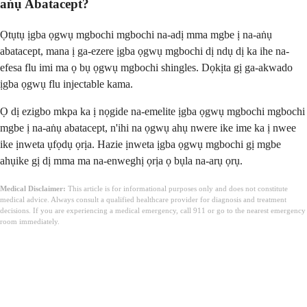
aṅụ Abatacept?
Ọtụtụ ịgba ọgwụ mgbochi mgbochi na-adị mma mgbe ị na-aṅụ
abatacept, mana ị ga-ezere ịgba ọgwụ mgbochi dị ndụ dị ka ihe na-
efesa flu imi ma ọ bụ ọgwụ mgbochi shingles. Dọkịta gị ga-akwado
ịgba ọgwụ flu injectable kama.
Ọ dị ezigbo mkpa ka ị nọgide na-emelite ịgba ọgwụ mgbochi mgbochi
mgbe ị na-aṅụ abatacept, n'ihi na ọgwụ ahụ nwere ike ime ka ị nwee
ike ịnweta ụfọdụ ọrịa. Hazie ịnweta ịgba ọgwụ mgbochi gị mgbe
ahụike gị dị mma ma na-enweghị ọrịa ọ bụla na-arụ ọrụ.
Medical Disclaimer:
This article is for informational purposes only and does not constitute
medical advice. Always consult a qualified healthcare provider for diagnosis and treatment
decisions. If you are experiencing a medical emergency, call 911 or go to the nearest emergency
room immediately.