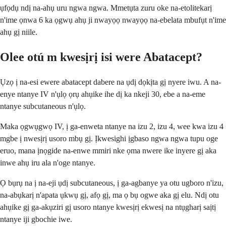
ụfọdụ ndị na-ahụ uru ngwa ngwa. Mmetụta zuru oke na-etolitekarị
n'ime ọnwa 6 ka ọgwụ ahụ ji nwayọọ nwayọọ na-ebelata mbufụt n'ime
ahụ gị niile.
Olee otú m kwesịrị isi were Abatacept?
Ụzọ ị na-esi ewere abatacept dabere na ụdị dọkịta gị nyere iwu. A na-
enye ntanye IV n'ụlọ ọrụ ahụike ihe dị ka nkeji 30, ebe a na-eme
ntanye subcutaneous n'ụlọ.
Maka ọgwụgwọ IV, ị ga-enweta ntanye na izu 2, izu 4, wee kwa izu 4
mgbe ị nwesịrị usoro mbụ gị. Ịkwesighi ịgbaso ngwa ngwa tupu oge
eruo, mana ịnọgide na-enwe mmiri nke ọma nwere ike inyere gị aka
inwe ahụ iru ala n'oge ntanye.
Ọ bụrụ na ị na-eji ụdị subcutaneous, ị ga-agbanye ya otu ugboro n'izu,
na-abụkarị n'apata ụkwụ gị, afọ gị, ma ọ bụ ogwe aka gị elu. Ndị otu
ahụike gị ga-akụziri gị usoro ntanye kwesịrị ekwesị na ntụgharị saịtị
ntanye iji gbochie iwe.