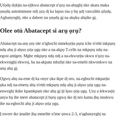
Ụfọdụ dọkịta na-ejikwa abatacept n'ụzọ na-abụghị nke akara maka
ọnọdụ autoimmune ndị ọzọ dị ka lupus ma ọ bụ ụdị vasculitis ụfọdụ.
Agbanyeghị, nke a dabere na ọnọdụ gị na akụkọ ahụike gị.
Olee otú Abatacept si arụ ọrụ?
Abatacept na-arụ ọrụ site n'igbochi mmekọrịta pụrụ iche n'etiti mkpụrụ
ndụ ahụ ji alụso ọrịa ọgụ nke a na-akpọ T-cells na mkpụrụ ndụ na-
egosi antigen. Mgbe mkpụrụ ndụ ndị a na-ekwurịta okwu n'ụzọ na-
ekwesịghị ekwesị, ha na-akpata mbufụt nke na-emebi nkwonkwo na
anụ ahụ gị.
Ọgwụ ahụ na-eme dị ka onye ọka ikpe dị nro, na-egbochi mkparịta
ụka ndị na-emerụ ahụ n'etiti mkpụrụ ndụ ahụ ji alụso ọrịa ọgụ na-
enweghị ikike kpamkpam nke ahụ gị iji lụso ọrịa ọgụ. Ụzọ a lekwasịrị
anya bụ ihe mere abatacept ji bụrụ ọgwụ ike dị nro kama ịbụ nnukwu
ihe na-egbochi ahụ ji alụso ọrịa ọgụ.
Ị nwere ike ịmalite ịhụ mmelite n'ime ọnwa 2-3, n'agbanyeghị na