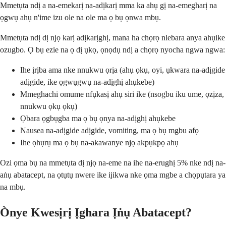
Mmetụta ndị a na-emekarị na-adịkarị mma ka ahụ gị na-emegharị na
ọgwụ ahụ n'ime izu ole na ole ma ọ bụ ọnwa mbụ.
Mmetụta ndị dị njọ karị adịkarịghị, mana ha chọrọ nlebara anya ahụike
ozugbo. Ọ bụ ezie na ọ dị ụkọ, ọnọdụ ndị a chọrọ nyocha ngwa ngwa:
Ihe ịrịba ama nke nnukwu ọrịa (ahụ ọkụ, oyi, ụkwara na-adịgide
adịgide, ike ọgwụgwụ na-adịghị ahụkebe)
Mmeghachi omume nfụkasị ahụ siri ike (nsogbu iku ume, ọzịza,
nnukwu ọkụ ọkụ)
Ọbara ọgbụgba ma ọ bụ ọnya na-adịghị ahụkebe
Nausea na-adịgide adịgide, vomiting, ma ọ bụ mgbu afọ
Ihe ọhụrụ ma ọ bụ na-akawanye njọ akpụkpọ ahụ
Ozi ọma bụ na mmetụta dị njọ na-eme na ihe na-erughị 5% nke ndị na-
aṅụ abatacept, na ọtụtụ nwere ike ijikwa nke ọma mgbe a chọpụtara ya
na mbụ.
Ònye Kwesịrị Ịghara Ịṅụ Abatacept?