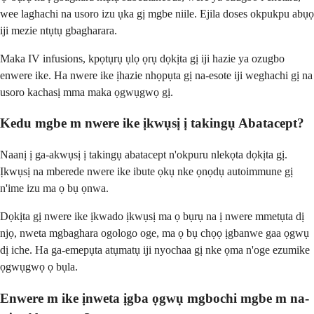
wee laghachi na usoro izu ụka gị mgbe niile. Ejila doses okpukpu abụọ
iji mezie ntụtụ gbagharara.
Maka IV infusions, kpọtụrụ ụlọ ọrụ dọkịta gị iji hazie ya ozugbo
enwere ike. Ha nwere ike ịhazie nhọpụta gị na-esote iji weghachi gị na
usoro kachasị mma maka ọgwụgwọ gị.
Kedu mgbe m nwere ike ịkwụsị ị takingụ Abatacept?
Naanị ị ga-akwụsị ị takingụ abatacept n'okpuru nlekọta dọkịta gị.
Ịkwụsị na mberede nwere ike ibute ọkụ nke ọnọdụ autoimmune gị
n'ime izu ma ọ bụ ọnwa.
Dọkịta gị nwere ike ịkwado ịkwụsị ma ọ bụrụ na ị nwere mmetụta dị
njọ, nweta mgbaghara ogologo oge, ma ọ bụ chọọ ịgbanwe gaa ọgwụ
dị iche. Ha ga-emepụta atụmatụ iji nyochaa gị nke ọma n'oge ezumike
ọgwụgwọ ọ bụla.
Enwere m ike ịnweta ịgba ọgwụ mgbochi mgbe m na-