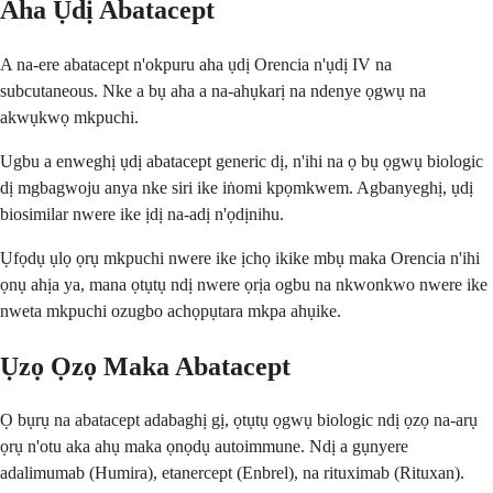
Aha Ụdị Abatacept
A na-ere abatacept n'okpuru aha ụdị Orencia n'ụdị IV na
subcutaneous. Nke a bụ aha a na-ahụkarị na ndenye ọgwụ na
akwụkwọ mkpuchi.
Ugbu a enweghị ụdị abatacept generic dị, n'ihi na ọ bụ ọgwụ biologic
dị mgbagwoju anya nke siri ike iṅomi kpọmkwem. Agbanyeghị, ụdị
biosimilar nwere ike ịdị na-adị n'ọdịnihu.
Ụfọdụ ụlọ ọrụ mkpuchi nwere ike ịchọ ikike mbụ maka Orencia n'ihi
ọnụ ahịa ya, mana ọtụtụ ndị nwere ọrịa ogbu na nkwonkwo nwere ike
nweta mkpuchi ozugbo achọpụtara mkpa ahụike.
Ụzọ Ọzọ Maka Abatacept
Ọ bụrụ na abatacept adabaghị gị, ọtụtụ ọgwụ biologic ndị ọzọ na-arụ
ọrụ n'otu aka ahụ maka ọnọdụ autoimmune. Ndị a gụnyere
adalimumab (Humira), etanercept (Enbrel), na rituximab (Rituxan).