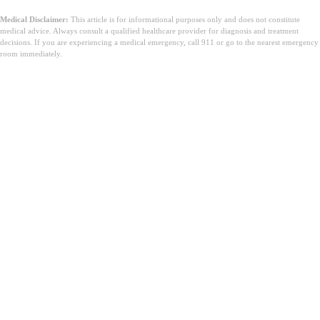
Medical Disclaimer:
This article is for informational purposes only and does not constitute
medical advice. Always consult a qualified healthcare provider for diagnosis and treatment
decisions. If you are experiencing a medical emergency, call 911 or go to the nearest emergency
room immediately.