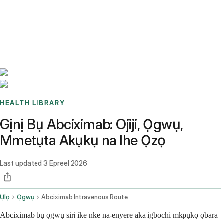
Benchmarks
Stories
FAQ
Sign up / Log in
HEALTH LIBRARY
Gịnị Bụ Abciximab: Ojiji, Ọgwụ,
Mmetụta Akụkụ na Ihe Ọzọ
Last updated
3 Epreel 2026
Ụlọ
Ọgwụ
Abciximab Intravenous Route
Abciximab bụ ọgwụ siri ike nke na-enyere aka igbochi mkpụkọ ọbara