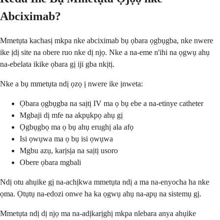
Abciximab?
Mmetụta kachasị mkpa nke abciximab bụ ọbara ọgbụgba, nke nwere
ike ịdị site na obere ruo nke dị njọ. Nke a na-eme n'ihi na ọgwụ ahụ
na-ebelata ikike ọbara gị iji gba nkịtị.
Nke a bụ mmetụta ndị ọzọ ị nwere ike ịnweta:
Ọbara ọgbụgba na saịtị IV ma ọ bụ ebe a na-etinye catheter
Mgbaji dị mfe na akpụkpọ ahụ gị
Ọgbụgbọ ma ọ bụ ahụ erughị ala afọ
Isi ọwụwa ma ọ bụ isi ọwụwa
Mgbu azụ, karịsịa na saịtị usoro
Obere ọbara mgbali
Ndị otu ahụike gị na-achịkwa mmetụta ndị a ma na-enyocha ha nke
ọma. Ọtụtụ na-edozi onwe ha ka ọgwụ ahụ na-apụ na sistemụ gị.
Mmetụta ndị dị njọ ma na-adịkarịghị mkpa nlebara anya ahụike