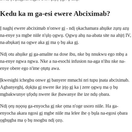
Kedu ka m ga-esi ewere Abciximab?
Ị naghị ewere abciximab n'onwe gị - ndị ọkachamara ahụike zụrụ azụ
na-enye ya mgbe niile n'ụlọ ọgwụ. Ọgwụ ahụ na-abata site na ahịrị IV,
na-abụkarị na ogwe aka gị ma ọ bụ aka gị.
Ndị otu ahụike gị ga-amalite na dose ibu, nke bụ nnukwu ego mbụ a
na-enye ngwa ngwa. Nke a na-esochi infusion na-aga n'ihu nke na-
enye obere ego n'ime ọtụtụ awa.
Ịkwesighi ichegbu onwe gị banyere mmachi nri tupu ịnata abciximab.
Agbanyeghị, dọkịta gị nwere ike ịrịọ gị ka ị zere ọgwụ ma ọ bụ
mgbakwunye ụfọdụ nwere ike ịbawanye ihe ize ndụ ọbara.
Ndị ọrụ nọọsụ ga-enyocha gị nke ọma n'oge usoro niile. Ha ga-
enyocha akara ngosi gị mgbe niile ma lelee ihe ọ bụla na-egosi ọbara
ọgbụgba ma ọ bụ nsogbu ndị ọzọ.