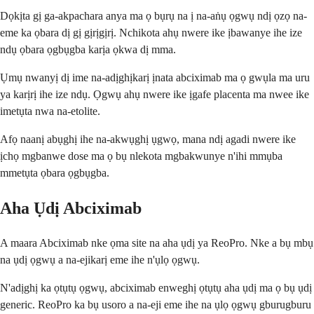
Dọkịta gị ga-akpachara anya ma ọ bụrụ na ị na-aṅụ ọgwụ ndị ọzọ na-
eme ka ọbara dị gị gịrịgịrị. Nchikota ahụ nwere ike ịbawanye ihe ize
ndụ ọbara ọgbụgba karịa ọkwa dị mma.
Ụmụ nwanyị dị ime na-adịghịkarị ịnata abciximab ma ọ gwụla ma uru
ya karịrị ihe ize ndụ. Ọgwụ ahụ nwere ike ịgafe placenta ma nwee ike
imetụta nwa na-etolite.
Afọ naanị abụghị ihe na-akwụghị ụgwọ, mana ndị agadi nwere ike
ịchọ mgbanwe dose ma ọ bụ nlekota mgbakwunye n'ihi mmụba
mmetụta ọbara ọgbụgba.
Aha Ụdị Abciximab
A maara Abciximab nke ọma site na aha ụdị ya ReoPro. Nke a bụ mbụ
na ụdị ọgwụ a na-ejikarị eme ihe n'ụlọ ọgwụ.
N'adịghị ka ọtụtụ ọgwụ, abciximab enweghị ọtụtụ aha ụdị ma ọ bụ ụdị
generic. ReoPro ka bụ usoro a na-eji eme ihe na ụlọ ọgwụ gburugburu