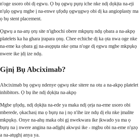
n'oge usoro obi dị egwu. Ọ bụ ọgwụ pụrụ iche nke ndị dọkịta na-eji
n'ụlọ ọgwụ mgbe ị na-enwe ụfọdụ ọgwụgwọ obi dị ka angioplasty ma
ọ bụ stent placement.
Ọgwụ a na-arụ ọrụ site n'igbochi obere mkpụrụ ndụ ọbara a na-akpọ
platelets ka ha ghara ịrapara ọnụ. Chee echiche dị ka ọta nwa oge nke
na-eme ka ọbara gị na-asọpụta nke ọma n'oge dị egwu mgbe mkpụkọ
nwere ike ịdị ize ndụ.
Gịnị Bụ Abciximab?
Abciximab bụ ọgwụ ndenye ọgwụ nke sitere na otu a na-akpọ platelet
inhibitors. Ọ bụ ihe ndị dọkịta na-akpọ
Mgbe ụfọdụ, ndị dọkịta na-ede ya maka ndị ọrịa na-eme usoro obi
mberede, ọkachasị ma ọ bụrụ na ị nọ n'ihe ize ndụ dị elu nke ịmalite
mkpụkọ. Onye na-ahụ maka obi gị nwekwara ike ịkwado ya ma ọ
bụrụ na ị nwere angina na-adịghị akwụsi ike - mgbu obi na-eme n'ụzọ
a na-atụghị anya ya.