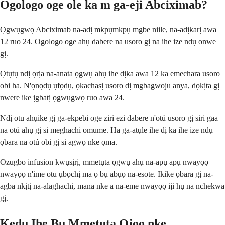
Ogologo oge ole ka m ga-eji Abciximab?
Ọgwụgwọ Abciximab na-adị mkpụmkpụ mgbe niile, na-adịkarị awa
12 ruo 24. Ogologo oge ahụ dabere na usoro gị na ihe ize ndụ onwe
gị.
Ọtụtụ ndị ọrịa na-anata ọgwụ ahụ ihe dịka awa 12 ka emechara usoro
obi ha. N'ọnọdụ ụfọdụ, ọkachasị usoro dị mgbagwoju anya, dọkịta gị
nwere ike ịgbatị ọgwụgwọ ruo awa 24.
Ndị otu ahụike gị ga-ekpebi oge ziri ezi dabere n'otú usoro gị siri gaa
na otú ahụ gị si meghachi omume. Ha ga-atụle ihe dị ka ihe ize ndụ
ọbara na otú obi gị si agwọ nke ọma.
Ozugbo infusion kwụsịrị, mmetụta ọgwụ ahụ na-apụ apụ nwayọọ
nwayọọ n'ime otu ụbọchị ma ọ bụ abụọ na-esote. Ikike ọbara gị na-
agba nkịtị na-alaghachi, mana nke a na-eme nwayọọ iji hụ na nchekwa
gị.
Kedu Ihe Bụ Mmetụta Ọjọọ nke