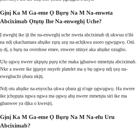
Gịnị Ka M Ga-eme Ọ Bụrụ Na M Na-enweta
Abciximab Ọtụtụ Ihe Na-enweghị Uche?
Ị nweghị ike iji ihe na-enweghị uche nweta abciximab dị ukwuu n'ihi
na ndị ọkachamara ahụike zụrụ azụ na-achịkwa usoro ọgwụgwọ. Otú
ọ dị, ọ bụrụ na overdose emee, enwere ntinye aka ahụike ozugbo.
Ụlọ ọgwụ nwere ụkpụrụ pụrụ iche maka ịgbanwe mmetụta abciximab.
Nke a nwere ike ịgụnye nnyefe platelet ma ọ bụ ọgwụ ndị ọzọ na-
eweghachi ọbara nkịtị.
Ndị otu ahụike na-enyocha ọkwa ọbara gị n'oge ọgwụgwọ. Ha nwere
ike ịchọpụta ngwa ngwa ma ọgwụ ahụ nwere mmetụta siri ike ma
gbanwee ya dịka o kwesịrị.
Gịnị Ka M Ga-eme Ọ Bụrụ Na M Na-efu Uru
Abciximab?