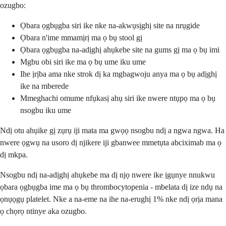
ozugbo:
Ọbara ọgbụgba siri ike nke na-akwụsịghị site na nrụgide
Ọbara n'ime mmamịrị ma ọ bụ stool gị
Ọbara ọgbụgba na-adịghị ahụkebe site na gums gị ma ọ bụ imi
Mgbu obi siri ike ma ọ bụ ume iku ume
Ihe ịrịba ama nke strok dị ka mgbagwoju anya ma ọ bụ adịghị
ike na mberede
Mmeghachi omume nfụkasị ahụ siri ike nwere ntụpọ ma ọ bụ
nsogbu iku ume
Ndị otu ahụike gị zụrụ iji mata ma gwọọ nsogbu ndị a ngwa ngwa. Ha
nwere ọgwụ na usoro dị njikere iji gbanwee mmetụta abciximab ma ọ
dị mkpa.
Nsogbu ndị na-adịghị ahụkebe ma dị njọ nwere ike ịgụnye nnukwu
ọbara ọgbụgba ime ma ọ bụ thrombocytopenia - mbelata dị ize ndụ na
ọnụọgụ platelet. Nke a na-eme na ihe na-erughị 1% nke ndị ọrịa mana
ọ chọrọ ntinye aka ozugbo.