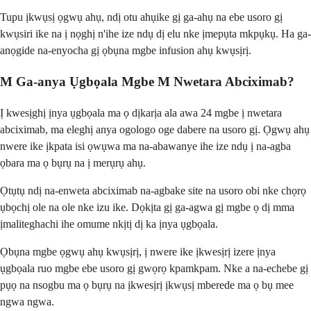
Tupu ịkwụsị ọgwụ ahụ, ndị otu ahụike gị ga-ahụ na ebe usoro gị
kwụsiri ike na ị nọghị n'ihe ize ndụ dị elu nke ịmepụta mkpụkụ. Ha ga-
anọgide na-enyocha gị ọbụna mgbe infusion ahụ kwụsịrị.
M Ga-anya Ụgbọala Mgbe M Nwetara Abciximab?
Ị kwesịghị ịnya ụgbọala ma ọ dịkarịa ala awa 24 mgbe ị nwetara
abciximab, ma eleghị anya ogologo oge dabere na usoro gị. Ọgwụ ahụ
nwere ike ịkpata isi ọwụwa ma na-abawanye ihe ize ndụ ị na-agba
ọbara ma ọ bụrụ na ị merụrụ ahụ.
Ọtụtụ ndị na-enweta abciximab na-agbake site na usoro obi nke chọrọ
ụbọchị ole na ole nke izu ike. Dọkịta gị ga-agwa gị mgbe ọ dị mma
ịmaliteghachi ihe omume nkịtị dị ka ịnya ụgbọala.
Ọbụna mgbe ọgwụ ahụ kwụsịrị, ị nwere ike ịkwesịrị izere ịnya
ụgbọala ruo mgbe ebe usoro gị gwọrọ kpamkpam. Nke a na-echebe gị
pụọ na nsogbu ma ọ bụrụ na ịkwesịrị ịkwụsị mberede ma ọ bụ mee
ngwa ngwa.