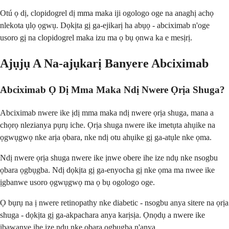
Otú ọ dị, clopidogrel dị mma maka iji ogologo oge na anaghị achọ
nlekota ụlọ ọgwụ. Dọkịta gị ga-ejikarị ha abụọ - abciximab n'oge
usoro gị na clopidogrel maka izu ma ọ bụ ọnwa ka e mesịrị.
Ajụjụ A Na-ajụkarị Banyere Abciximab
Abciximab Ọ Dị Mma Maka Ndị Nwere Ọrịa Shuga?
Abciximab nwere ike ịdị mma maka ndị nwere ọrịa shuga, mana a
chọrọ nlezianya pụrụ iche. Ọrịa shuga nwere ike imetụta ahụike na
ọgwụgwọ nke arịa ọbara, nke ndị otu ahụike gị ga-atụle nke ọma.
Ndị nwere ọrịa shuga nwere ike ịnwe obere ihe ize ndụ nke nsogbu
ọbara ọgbụgba. Ndị dọkịta gị ga-enyocha gị nke ọma ma nwee ike
ịgbanwe usoro ọgwụgwọ ma ọ bụ ogologo oge.
Ọ bụrụ na ị nwere retinopathy nke diabetic - nsogbu anya sitere na ọrịa
shuga - dọkịta gị ga-akpachara anya karịsịa. Ọnọdụ a nwere ike
ịbawanye ihe ize ndụ nke ọbara ọgbụgba n'anya.