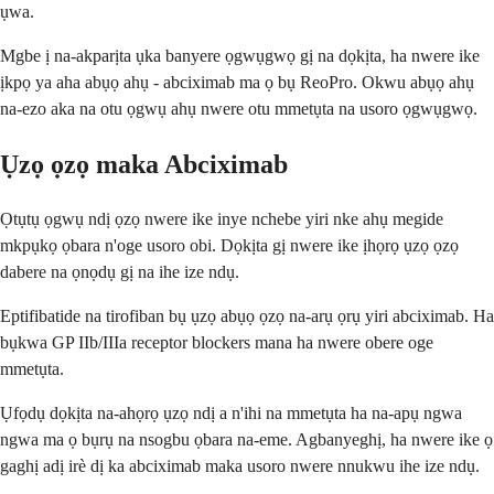
ụwa.
Mgbe ị na-akparịta ụka banyere ọgwụgwọ gị na dọkịta, ha nwere ike
ịkpọ ya aha abụọ ahụ - abciximab ma ọ bụ ReoPro. Okwu abụọ ahụ
na-ezo aka na otu ọgwụ ahụ nwere otu mmetụta na usoro ọgwụgwọ.
Ụzọ ọzọ maka Abciximab
Ọtụtụ ọgwụ ndị ọzọ nwere ike inye nchebe yiri nke ahụ megide
mkpụkọ ọbara n'oge usoro obi. Dọkịta gị nwere ike ịhọrọ ụzọ ọzọ
dabere na ọnọdụ gị na ihe ize ndụ.
Eptifibatide na tirofiban bụ ụzọ abụọ ọzọ na-arụ ọrụ yiri abciximab. Ha
bụkwa GP IIb/IIIa receptor blockers mana ha nwere obere oge
mmetụta.
Ụfọdụ dọkịta na-ahọrọ ụzọ ndị a n'ihi na mmetụta ha na-apụ ngwa
ngwa ma ọ bụrụ na nsogbu ọbara na-eme. Agbanyeghị, ha nwere ike ọ
gaghị adị irè dị ka abciximab maka usoro nwere nnukwu ihe ize ndụ.