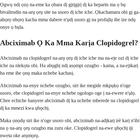
Ọgwụ ndị ọzọ na-eme ka ọbara dị gịrịgịrị dị ka heparin ma ọ bụ
bivalirudin na-arụ ọrụ site na usoro dị iche iche. Ọkachamara obi gị ga-
ahọrọ nhọrọ kacha mma dabere n'ụdị usoro gị na profaịlụ ihe ize ndụ
onye ọ bụla.
Abciximab Ọ Ka Mma Karịa Clopidogrel?
Abciximab na clopidogrel na-arụ ọrụ dị iche iche ma na-eje ozi dị iche
iche na nlekọta obi. Ha abụghị ndị asọmpi ozugbo - kama, a na-ejikarị
ha eme ihe ọnụ maka nchebe kachasị.
Abciximab na-enye nchebe ozugbo, siri ike megide mkpụkọ n'oge
usoro, ebe clopidogrel na-enye nchebe ogologo oge ị na-ewere n'ụlọ.
Chee echiche banyere abciximab dị ka nchebe mberede na clopidogrel
dị ka mmezi kwa ụbọchị.
Maka ọnọdụ siri ike n'oge usoro obi, abciximab na-adịkarị irè karị n'ihi
na ọ na-arụ ọrụ ozugbo ma zuru oke. Clopidogrel na-ewe ụbọchị iji
nweta oke arụmọrụ.