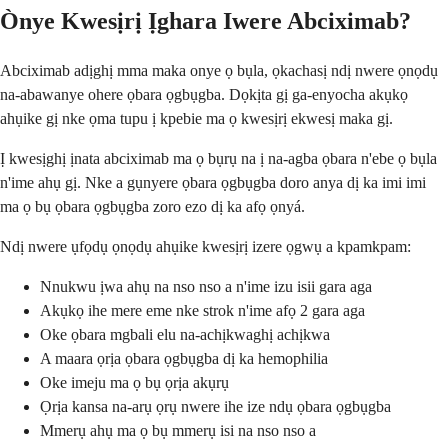
Ònye Kwesịrị Ịghara Iwere Abciximab?
Abciximab adịghị mma maka onye ọ bụla, ọkachasị ndị nwere ọnọdụ
na-abawanye ohere ọbara ọgbụgba. Dọkịta gị ga-enyocha akụkọ
ahụike gị nke ọma tupu ị kpebie ma ọ kwesịrị ekwesị maka gị.
Ị kwesịghị ịnata abciximab ma ọ bụrụ na ị na-agba ọbara n'ebe ọ bụla
n'ime ahụ gị. Nke a gụnyere ọbara ọgbụgba doro anya dị ka imi imi
ma ọ bụ ọbara ọgbụgba zoro ezo dị ka afọ ọnyá.
Ndị nwere ụfọdụ ọnọdụ ahụike kwesịrị izere ọgwụ a kpamkpam:
Nnukwu ịwa ahụ na nso nso a n'ime izu isii gara aga
Akụkọ ihe mere eme nke strok n'ime afọ 2 gara aga
Oke ọbara mgbali elu na-achịkwaghị achịkwa
A maara ọrịa ọbara ọgbụgba dị ka hemophilia
Oke imeju ma ọ bụ ọrịa akụrụ
Ọrịa kansa na-arụ ọrụ nwere ihe ize ndụ ọbara ọgbụgba
Mmerụ ahụ ma ọ bụ mmerụ isi na nso nso a