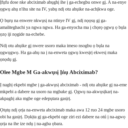
Ịfụfu dose nke abciximab abụghị ihe ị ga-echegbu onwe gị. A na-enye
ọgwụ ahụ n'ihu site na IV, yabụ ndị otu ahụike na-achịkwa oge.
Ọ bụrụ na enwere nkwụsị na ntinye IV gị, ndị nọọsụ gị ga-
amaliteghachi ya ngwa ngwa. Ha ga-enyocha ma ị chọrọ ọgwụ ọ bụla
ọzọ iji nọgide na-echebe.
Ndị otu ahụike gị nwere usoro maka imeso nsogbu ọ bụla na
ọgwụgwọ. Ha ga-ahụ na ị na-enweta ọgwụ kwesịrị ekwesị maka
ọnọdụ gị.
Olee Mgbe M Ga-akwụsị Ịṅụ Abciximab?
Ị naghị ekpebi mgbe ị ga-akwụsị abciximab - ndị otu ahụike gị na-eme
mkpebi a dabere na usoro na mgbake gị. Ọgwụ na-akwụsịkarị na-
akpaghị aka mgbe oge edepụtara gasịrị.
Ọtụtụ ndị ọrịa na-enweta abciximab maka awa 12 ruo 24 mgbe usoro
obi ha gasịrị. Dọkịta gị ga-ekpebi oge ziri ezi dabere na otú ị na-agwọ
ọrịa na ihe ize ndụ ị na-agba ọbara.