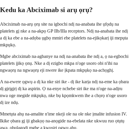
Kedu ka Abciximab si arụ ọrụ?
Abciximab na-arụ ọrụ site na igbochi ndị na-anabata ihe ụfọdụ na
platelets gị nke a na-akpọ GP IIb/IIIa receptors. Ndị na-anabata ihe ndị
a dị ka ebe a na-adọba ụgbọ mmiri ebe platelets na-ejikọkarị iji mepụta
mkpụkọ.
Mgbe abciximab na-agbanye na ndị na-anabata ihe ndị a, ọ na-egbochi
platelets ịjikọ ọnụ. Nke a dị ezigbo mkpa n'oge usoro obi n'ihi na
ngwaọrụ na ngwaọrụ eji nwere ike ịkpata mkpụkọ na-achọghị.
A na-ewere ọgwụ a dị ka nke siri ike - dị ike karịa ndị na-eme ka ọbara
dị gịrịgịrị dị ka aspirin. Ọ na-enye nchebe siri ike ma n'oge na-adịru
nwa oge megide mkpụkọ, nke bụ kpọmkwem ihe a chọrọ n'oge usoro
dị ize ndụ.
Mmetụta ahụ na-amalite n'ime nkeji ole na ole nke ịmalite infusion IV.
Ikike ọbara gị iji gbakọọ na-anọgide na-ebelata nke ukwuu ruo ọtụtụ
awa, ọbụlagodi mgbe a kwụsịrị ọgwụ ahụ.