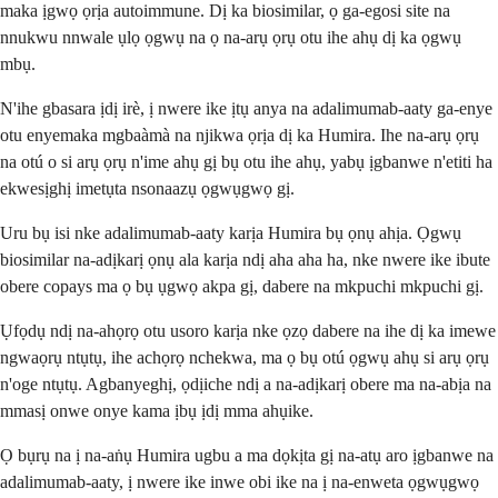
maka ịgwọ ọrịa autoimmune. Dị ka biosimilar, ọ ga-egosi site na
nnukwu nnwale ụlọ ọgwụ na ọ na-arụ ọrụ otu ihe ahụ dị ka ọgwụ
mbụ.
N'ihe gbasara ịdị irè, ị nwere ike ịtụ anya na adalimumab-aaty ga-enye
otu enyemaka mgbaàmà na njikwa ọrịa dị ka Humira. Ihe na-arụ ọrụ
na otú o si arụ ọrụ n'ime ahụ gị bụ otu ihe ahụ, yabụ ịgbanwe n'etiti ha
ekwesịghị imetụta nsonaazụ ọgwụgwọ gị.
Uru bụ isi nke adalimumab-aaty karịa Humira bụ ọnụ ahịa. Ọgwụ
biosimilar na-adịkarị ọnụ ala karịa ndị aha aha ha, nke nwere ike ibute
obere copays ma ọ bụ ụgwọ akpa gị, dabere na mkpuchi mkpuchi gị.
Ụfọdụ ndị na-ahọrọ otu usoro karịa nke ọzọ dabere na ihe dị ka imewe
ngwaọrụ ntụtụ, ihe achọrọ nchekwa, ma ọ bụ otú ọgwụ ahụ si arụ ọrụ
n'oge ntụtụ. Agbanyeghị, ọdịiche ndị a na-adịkarị obere ma na-abịa na
mmasị onwe onye kama ịbụ ịdị mma ahụike.
Ọ bụrụ na ị na-aṅụ Humira ugbu a ma dọkịta gị na-atụ aro ịgbanwe na
adalimumab-aaty, ị nwere ike inwe obi ike na ị na-enweta ọgwụgwọ