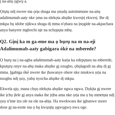
ị na-aṅụ ọgwụ a.
Ọtụtụ ndị nwere ma ọrịa shuga ma ọnọdụ autoimmune na-aṅụ
adalimumab-aaty nke ọma na nlekọta ahụike kwesịrị ekwesị. Ihe dị
mkpa bụ idobe njikwa shuga dị mma n'ọbara na ịnọgide na-akpachara
anya banyere mgbochi nje na nchọpụta mbụ.
Q2. Gịnị ka m ga-eme ma ọ bụrụ na m na-eji
Adalimumab-aaty gabigara ókè na mberede?
Ọ bụrụ na ị na-agba adalimumab-aaty karịa ka edepụtara na mberede,
kpọtụrụ onye na-ahụ maka ahụike gị ozugbo, ọbụlagodi na ahụ dị gị
mma. Ịgabiga ókè nwere ike ịbawanye ohere nke nnukwu ọrịa na
nsogbu ndị ọzọ, yabụ nyocha ahụike dị mkpa.
Ekwela ụjọ, mana chọọ nlekọta ahụike ngwa ngwa. Dọkịta gị nwere
ike ịchọ ịlele gị anya maka ihe ịrịba ama nke ọrịa ma ọ bụ mmetụta ndị
ọzọ n'ime izu ole na ole na-abịa. Ha nwekwara ike ịgbanwe usoro
dose gị na-esote ma ọ bụ kwụsịtụ ọgwụgwọ nwa oge.