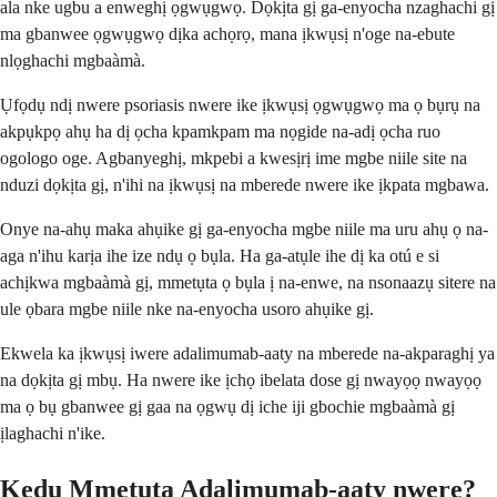
ala nke ugbu a enweghị ọgwụgwọ. Dọkịta gị ga-enyocha nzaghachi gị
ma gbanwee ọgwụgwọ dịka achọrọ, mana ịkwụsị n'oge na-ebute
nlọghachi mgbaàmà.
Ụfọdụ ndị nwere psoriasis nwere ike ịkwụsị ọgwụgwọ ma ọ bụrụ na
akpụkpọ ahụ ha dị ọcha kpamkpam ma nọgide na-adị ọcha ruo
ogologo oge. Agbanyeghị, mkpebi a kwesịrị ime mgbe niile site na
nduzi dọkịta gị, n'ihi na ịkwụsị na mberede nwere ike ịkpata mgbawa.
Onye na-ahụ maka ahụike gị ga-enyocha mgbe niile ma uru ahụ ọ na-
aga n'ihu karịa ihe ize ndụ ọ bụla. Ha ga-atụle ihe dị ka otú e si
achịkwa mgbaàmà gị, mmetụta ọ bụla ị na-enwe, na nsonaazụ sitere na
ule ọbara mgbe niile nke na-enyocha usoro ahụike gị.
Ekwela ka ịkwụsị iwere adalimumab-aaty na mberede na-akparaghị ya
na dọkịta gị mbụ. Ha nwere ike ịchọ ibelata dose gị nwayọọ nwayọọ
ma ọ bụ gbanwee gị gaa na ọgwụ dị iche iji gbochie mgbaàmà gị
ịlaghachi n'ike.
Kedu Mmetụta Adalimumab-aaty nwere?