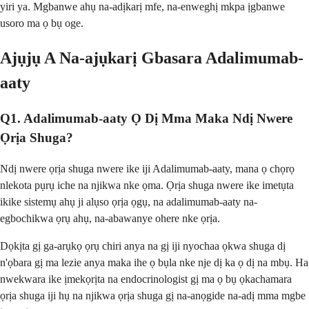
yiri ya. Mgbanwe ahụ na-adịkarị mfe, na-enweghị mkpa ịgbanwe
usoro ma ọ bụ oge.
Ajụjụ A Na-ajụkarị Gbasara Adalimumab-
aaty
Q1. Adalimumab-aaty Ọ Dị Mma Maka Ndị Nwere
Ọrịa Shuga?
Ndị nwere ọrịa shuga nwere ike iji Adalimumab-aaty, mana ọ chọrọ
nlekota pụrụ iche na njikwa nke ọma. Ọrịa shuga nwere ike imetụta
ikike sistemụ ahụ ji alụso ọrịa ọgụ, na adalimumab-aaty na-
egbochikwa ọrụ ahụ, na-abawanye ohere nke ọrịa.
Dọkịta gị ga-arụkọ ọrụ chiri anya na gị iji nyochaa ọkwa shuga dị
n'ọbara gị ma lezie anya maka ihe ọ bụla nke nje dị ka ọ dị na mbụ. Ha
nwekwara ike ịmekọrịta na endocrinologist gị ma ọ bụ ọkachamara
ọrịa shuga iji hụ na njikwa ọrịa shuga gị na-anọgide na-adị mma mgbe