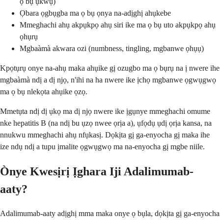
ọ bụ ụkwụ)
Ọbara ọgbụgba ma ọ bụ ọnya na-adịghị ahụkebe
Mmeghachi ahụ akpụkpọ ahụ siri ike ma ọ bụ uto akpụkpọ ahụ
ọhụrụ
Mgbaàmà akwara ozi (numbness, tingling, mgbanwe ọhụụ)
Kpọtụrụ onye na-ahụ maka ahụike gị ozugbo ma ọ bụrụ na ị nwere ihe
mgbaàmà ndị a dị njọ, n'ihi na ha nwere ike ịchọ mgbanwe ọgwụgwọ
ma ọ bụ nlekọta ahụike ọzọ.
Mmetụta ndị dị ụkọ ma dị njọ nwere ike ịgụnye mmeghachi omume
nke hepatitis B (na ndị bu ụzọ nwee ọrịa a), ụfọdụ ụdị ọrịa kansa, na
nnukwu mmeghachi ahụ nfụkasị. Dọkịta gị ga-enyocha gị maka ihe
ize ndụ ndị a tupu ịmalite ọgwụgwọ ma na-enyocha gị mgbe niile.
Ònye Kwesịrị Ịghara Iji Adalimumab-
aaty?
Adalimumab-aaty adịghị mma maka onye ọ bụla, dọkịta gị ga-enyocha