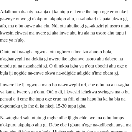
Adalimumab-aaty na-abịa dị ka ntụtụ e ji eme ihe tupu oge eruo nke ị
ga-enye onwe gị n'okpuru akpụkpọ ahụ, na-abụkarị n'apata ụkwụ gị,
afọ, ma ọ bụ ogwe aka elu. Ndị otu ahụike gị ga-akụziri gị usoro ntụtụ
kwesịrị ekwesị ma nyere gị aka inwe ahụ iru ala na usoro ahụ tupu ị
mee ya n'ụlọ.
Ọtụtụ ndị na-agba ọgwụ a otu ugboro n'ime izu abụọ ọ bụla,
n'agbanyeghị na dọkịta gị nwere ike ịgbanwe usoro ahụ dabere na
ọnọdụ gị na nzaghachi gị. Ọ dị mkpa ịgba ya n'otu ụbọchị ahụ oge ọ
bụla iji nọgide na-enwe ọkwa na-adịgide adịgide n'ime ọbara gị.
Ị nwere ike iji ọgwụ a ma ọ bụ na-enweghị nri, ebe ọ bụ na a na-agba
ya kama iwere ya n'ọnụ. Otú ọ dị, ị kwesịrị ịchekwa syringes ma ọ bụ
pensụl e ji eme ihe tupu oge eruo na friji gị ma hapụ ha ka ha bịa na
okpomọkụ ụlọ ihe dị ka nkeji 15-30 tupu ịgba.
Na-atụgharị saịtị ntụtụ gị mgbe niile iji gbochie iwe ma ọ bụ lumps
n'okpuru akpụkpọ ahụ gị. Debe ebe ị gbara n'oge na-adịbeghị anya ma
họrọ ebe dị iche oge ọ bụla. Hichaa saịtị ntụtụ ahụ na swab mmanya