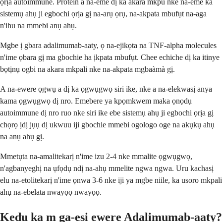
ọrịa autoimmune. Protein a na-eme dị ka akara mkpu nke na-eme ka
sistemụ ahụ ji egbochi ọrịa gị na-arụ ọrụ, na-akpata mbufụt na-aga
n'ihu na mmebi anụ ahụ.
Mgbe ị gbara adalimumab-aaty, ọ na-ejikọta na TNF-alpha molecules
n'ime ọbara gị ma gbochie ha ịkpata mbufụt. Chee echiche dị ka itinye
bọtịnụ ogbi na akara mkpali nke na-akpata mgbaàmà gị.
A na-ewere ọgwụ a dị ka ọgwụgwọ siri ike, nke a na-elekwasị anya
kama ọgwụgwọ dị nro. Emebere ya kpọmkwem maka ọnọdụ
autoimmune dị nro ruo nke siri ike ebe sistemụ ahụ ji egbochi ọrịa gị
chọrọ ịdị jụụ dị ukwuu iji gbochie mmebi ogologo oge na akụkụ ahụ
na anụ ahụ gị.
Mmetụta na-amalitekarị n'ime izu 2-4 nke mmalite ọgwụgwọ,
n'agbanyeghị na ụfọdụ ndị na-ahụ mmelite ngwa ngwa. Uru kachasị
elu na-etolitekarị n'ime ọnwa 3-6 nke iji ya mgbe niile, ka usoro mkpali
ahụ na-ebelata nwayọọ nwayọọ.
Kedu ka m ga-esi ewere Adalimumab-aaty?