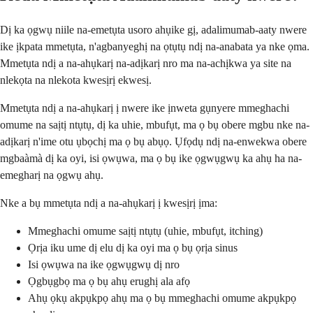
Dị ka ọgwụ niile na-emetụta usoro ahụike gị, adalimumab-aaty nwere
ike ịkpata mmetụta, n'agbanyeghị na ọtụtụ ndị na-anabata ya nke ọma.
Mmetụta ndị a na-ahụkarị na-adịkarị nro ma na-achịkwa ya site na
nlekọta na nlekota kwesịrị ekwesị.
Mmetụta ndị a na-ahụkarị ị nwere ike ịnweta gụnyere mmeghachi
omume na saịtị ntụtụ, dị ka uhie, mbufụt, ma ọ bụ obere mgbu nke na-
adịkarị n'ime otu ụbọchị ma ọ bụ abụọ. Ụfọdụ ndị na-enwekwa obere
mgbaàmà dị ka oyi, isi ọwụwa, ma ọ bụ ike ọgwụgwụ ka ahụ ha na-
emegharị na ọgwụ ahụ.
Nke a bụ mmetụta ndị a na-ahụkarị ị kwesịrị ịma:
Mmeghachi omume saịtị ntụtụ (uhie, mbufụt, itching)
Ọrịa iku ume dị elu dị ka oyi ma ọ bụ ọrịa sinus
Isi ọwụwa na ike ọgwụgwụ dị nro
Ọgbụgbọ ma ọ bụ ahụ erughị ala afọ
Ahụ ọkụ akpụkpọ ahụ ma ọ bụ mmeghachi omume akpụkpọ