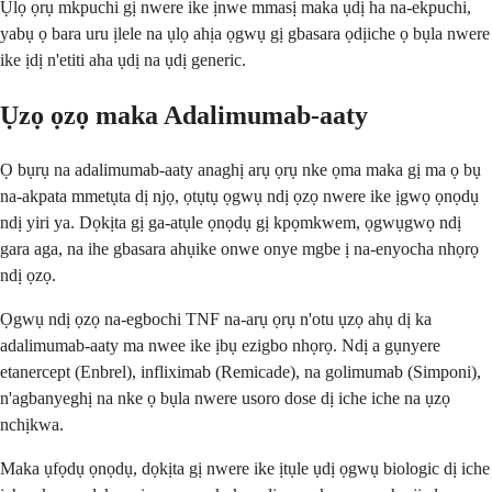
Ụlọ ọrụ mkpuchi gị nwere ike ịnwe mmasị maka ụdị ha na-ekpuchi,
yabụ ọ bara uru ịlele na ụlọ ahịa ọgwụ gị gbasara ọdịiche ọ bụla nwere
ike ịdị n'etiti aha ụdị na ụdị generic.
Ụzọ ọzọ maka Adalimumab-aaty
Ọ bụrụ na adalimumab-aaty anaghị arụ ọrụ nke ọma maka gị ma ọ bụ
na-akpata mmetụta dị njọ, ọtụtụ ọgwụ ndị ọzọ nwere ike ịgwọ ọnọdụ
ndị yiri ya. Dọkịta gị ga-atụle ọnọdụ gị kpọmkwem, ọgwụgwọ ndị
gara aga, na ihe gbasara ahụike onwe onye mgbe ị na-enyocha nhọrọ
ndị ọzọ.
Ọgwụ ndị ọzọ na-egbochi TNF na-arụ ọrụ n'otu ụzọ ahụ dị ka
adalimumab-aaty ma nwee ike ịbụ ezigbo nhọrọ. Ndị a gụnyere
etanercept (Enbrel), infliximab (Remicade), na golimumab (Simponi),
n'agbanyeghị na nke ọ bụla nwere usoro dose dị iche iche na ụzọ
nchịkwa.
Maka ụfọdụ ọnọdụ, dọkịta gị nwere ike ịtụle ụdị ọgwụ biologic dị iche