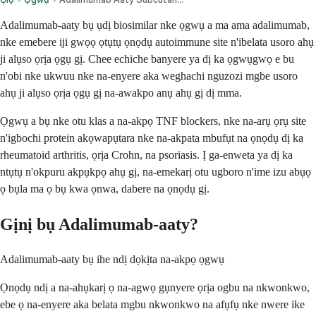
Adalimumab-aaty bụ ụdị biosimilar nke ọgwụ a ma ama adalimumab,
nke emebere iji gwọọ ọtụtụ ọnọdụ autoimmune site n'ibelata usoro ahụ
ji alụso ọrịa ọgụ gị. Chee echiche banyere ya dị ka ọgwụgwọ e bu
n'obi nke ukwuu nke na-enyere aka weghachi nguzozi mgbe usoro
ahụ ji alụso ọrịa ọgụ gị na-awakpo anụ ahụ gị dị mma.
Ọgwụ a bụ nke otu klas a na-akpọ TNF blockers, nke na-arụ ọrụ site
n'igbochi protein akọwapụtara nke na-akpata mbufụt na ọnọdụ dị ka
rheumatoid arthritis, ọrịa Crohn, na psoriasis. Ị ga-enweta ya dị ka
ntụtụ n'okpuru akpụkpọ ahụ gị, na-emekarị otu ugboro n'ime izu abụọ
ọ bụla ma ọ bụ kwa ọnwa, dabere na ọnọdụ gị.
Gịnị bụ Adalimumab-aaty?
Adalimumab-aaty bụ ihe ndị dọkịta na-akpọ ọgwụ
Ọnọdụ ndị a na-ahụkarị ọ na-agwọ gụnyere ọrịa ogbu na nkwonkwo,
ebe ọ na-enyere aka belata mgbu nkwonkwo na afụfụ nke nwere ike