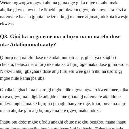
Wetara ngwugwu ọgwụ ahụ na gị na oge gị ka onye na-ahụ maka
ahụike gị wee nwee ike ikpebi kpọmkwem ọgwụ ole ị nwetara. Ozi a
na-enyere ha aka ịghọta ihe ize ndụ gị ma mee atụmatụ nlekota kwesịrị
ekwesị.
Q3. Gịnị ka m ga-eme ma ọ bụrụ na m na-efu dose
nke Adalimumab-aaty?
Ọ bụrụ na ị na-efu dose nke adalimumab-aaty, gbaa ya ozugbo i
chetara, belụsọ ma ọ fọrọ nke nta ka ọ bụrụ oge maka dose gị na-esote.
N'okwu ahụ, gbaghara dose ahụ furu efu wee gaa n'ihu na usoro gị
mgbe niile kama ịba ụba.
Gbalịa ịlaghachi na usoro gị mgbe niile ngwa ngwa o kwere mee, dịka
ọkwa ọgwụ na-adịgide adịgide n'ime ọbara gị na-enyere aka idobe
njikwa mgbaàmà. Ọ bụrụ na ị maghị banyere oge, kpọọ onye na-ahụ
maka ahụike gị ma ọ bụ onye na-ere ọgwụ maka nduzi.
Ịhapụ otu dose mgbe ụfọdụ anaghị ebute nsogbu ozugbo, mana ịhapụ
ọtụtụ doses nwere ike ime ka mgbaàmà gị laghachi. Tụlee ịtọ ntọala