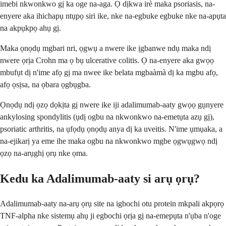
imebi nkwonkwo gị ka oge na-aga. Ọ dịkwa irè maka psoriasis, na-
enyere aka ihichapụ ntụpọ siri ike, nke na-egbuke egbuke nke na-apụta
na akpụkpọ ahụ gị.
Maka ọnọdụ mgbari nri, ọgwụ a nwere ike ịgbanwe ndụ maka ndị
nwere ọrịa Crohn ma ọ bụ ulcerative colitis. Ọ na-enyere aka gwọọ
mbufụt dị n'ime afọ gị ma nwee ike belata mgbaàmà dị ka mgbu afọ,
afọ ọsịsa, na ọbara ọgbụgba.
Ọnọdụ ndị ọzọ dọkịta gị nwere ike iji adalimumab-aaty gwọọ gụnyere
ankylosing spondylitis (ụdị ogbu na nkwonkwo na-emetụta azụ gị),
psoriatic arthritis, na ụfọdụ ọnọdụ anya dị ka uveitis. N'ime ụmụaka, a
na-ejikarị ya eme ihe maka ogbu na nkwonkwo mgbe ọgwụgwọ ndị
ọzọ na-arụghị ọrụ nke ọma.
Kedu ka Adalimumab-aaty si arụ ọrụ?
Adalimumab-aaty na-arụ ọrụ site na igbochi otu protein mkpali akpọrọ
TNF-alpha nke sistemụ ahụ ji egbochi ọrịa gị na-emepụta n'ụba n'oge