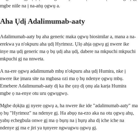
mgbe niile na ị na-aṅụ ọgwụ a.
Aha Ụdị Adalimumab-aaty
Adalimumab-aaty bụ aha generic maka ọgwụ biosimilar a, mana a na-
erekwa ya n'okpuru aha ụdị Hyrimoz. Ụlọ ahịa ọgwụ gị nwere ike
inye ma ụdị generic ma ọ bụ ụdị aha ụdị, dabere na mkpuchi mkpuchi
mkpuchi gị na nnweta.
A na-ere ọgwụ adalimumab mbụ n'okpuru aha ụdị Humira, nke ị
nwere ike ịmara site na mgbasa ozi ma ọ bụ ndenye ọgwụ mbụ.
Emebere Adalimumab-aaty dị ka ihe ọzọ dị ọnụ ala karịa Humira
mgbe ọ na-enye otu uru ọgwụgwọ.
Mgbe dọkịta gị nyere ọgwụ a, ha nwere ike ide "adalimumab-aaty" ma
ọ bụ "Hyrimoz" na ndenye gị. Ha abụọ na-ezo aka na otu ọgwụ ahụ,
yabụ echegbula onwe gị ma ọ bụrụ na ị hụrụ aha dị iche iche na
ndenye gị ma e jiri ya tụnyere ngwugwu ọgwụ gị.