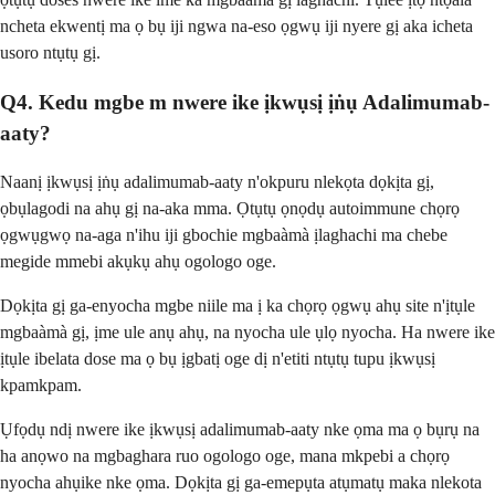
ncheta ekwentị ma ọ bụ iji ngwa na-eso ọgwụ iji nyere gị aka icheta
usoro ntụtụ gị.
Q4. Kedu mgbe m nwere ike ịkwụsị ịṅụ Adalimumab-
aaty?
Naanị ịkwụsị ịṅụ adalimumab-aaty n'okpuru nlekọta dọkịta gị,
ọbụlagodi na ahụ gị na-aka mma. Ọtụtụ ọnọdụ autoimmune chọrọ
ọgwụgwọ na-aga n'ihu iji gbochie mgbaàmà ịlaghachi ma chebe
megide mmebi akụkụ ahụ ogologo oge.
Dọkịta gị ga-enyocha mgbe niile ma ị ka chọrọ ọgwụ ahụ site n'ịtụle
mgbaàmà gị, ịme ule anụ ahụ, na nyocha ule ụlọ nyocha. Ha nwere ike
ịtụle ibelata dose ma ọ bụ ịgbatị oge dị n'etiti ntụtụ tupu ịkwụsị
kpamkpam.
Ụfọdụ ndị nwere ike ịkwụsị adalimumab-aaty nke ọma ma ọ bụrụ na
ha anọwo na mgbaghara ruo ogologo oge, mana mkpebi a chọrọ
nyocha ahụike nke ọma. Dọkịta gị ga-emepụta atụmatụ maka nlekota