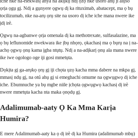
iche nke na-elekwasị anya na akụkụ ndị ọzọ nke usoro ahụ ji alụso
ọrịa ọgụ gị. Ndị a gụnyere ọgwụ dị ka rituximab, abatacept, ma ọ bụ
tocilizumab, nke na-arụ ọrụ site na usoro dị iche iche mana nwere ike
ịdị irè.
Ọgwụ na-agbanwe ọrịa omenala dị ka methotrexate, sulfasalazine, ma
ọ bụ leflunomide nwekwara ike ịbụ nhọrọ, ọkachasị ma ọ bụrụ na ị na-
achọ ọgwụ ọnụ kama ịgba ntụtụ. Ndị a na-adịkarị ọnụ ala mana nwere
ike iwe ogologo oge iji gosi mmetụta.
Dọkịta gị ga-arụkọ ọrụ gị iji chọta ụzọ kacha mma dabere na mkpa gị,
mmasị ndụ gị, na otú ahụ gị si emeghachi omume na ọgwụgwọ dị iche
iche. Ebumnuche ya bụ mgbe niile ịchọta ọgwụgwọ kachasị dị irè
nwere mmetụta kacha nta maka ọnọdụ gị.
Adalimumab-aaty Ọ Ka Mma Karịa
Humira?
E mere Adalimumab-aaty ka ọ dị irè dị ka Humira (adalimumab mbụ)