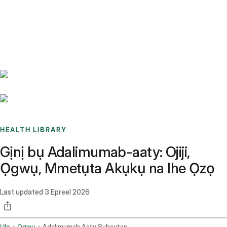
Benchmarks
Stories
FAQ
Sign up / Log in
HEALTH LIBRARY
Gịnị bụ Adalimumab-aaty: Ojiji,
Ọgwụ, Mmetụta Akụkụ na Ihe Ọzọ
Last updated
3 Epreel 2026
Ụlọ
Ọgwụ
Adalimumab Aaty Subcutaneous Route