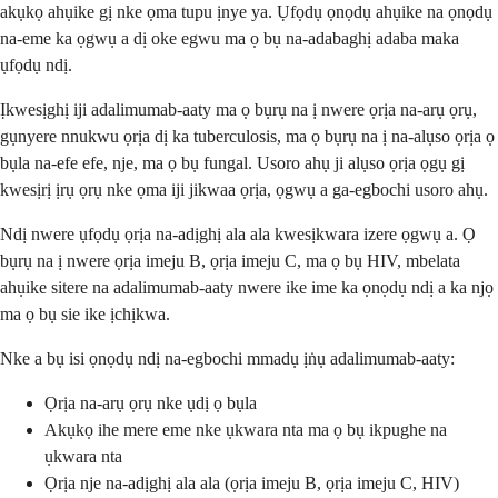
akụkọ ahụike gị nke ọma tupu ịnye ya. Ụfọdụ ọnọdụ ahụike na ọnọdụ
na-eme ka ọgwụ a dị oke egwu ma ọ bụ na-adabaghị adaba maka
ụfọdụ ndị.
Ịkwesịghị iji adalimumab-aaty ma ọ bụrụ na ị nwere ọrịa na-arụ ọrụ,
gụnyere nnukwu ọrịa dị ka tuberculosis, ma ọ bụrụ na ị na-alụso ọrịa ọ
bụla na-efe efe, nje, ma ọ bụ fungal. Usoro ahụ ji alụso ọrịa ọgụ gị
kwesịrị ịrụ ọrụ nke ọma iji jikwaa ọrịa, ọgwụ a ga-egbochi usoro ahụ.
Ndị nwere ụfọdụ ọrịa na-adịghị ala ala kwesịkwara izere ọgwụ a. Ọ
bụrụ na ị nwere ọrịa imeju B, ọrịa imeju C, ma ọ bụ HIV, mbelata
ahụike sitere na adalimumab-aaty nwere ike ime ka ọnọdụ ndị a ka njọ
ma ọ bụ sie ike ịchịkwa.
Nke a bụ isi ọnọdụ ndị na-egbochi mmadụ ịṅụ adalimumab-aaty:
Ọrịa na-arụ ọrụ nke ụdị ọ bụla
Akụkọ ihe mere eme nke ụkwara nta ma ọ bụ ikpughe na
ụkwara nta
Ọrịa nje na-adịghị ala ala (ọrịa imeju B, ọrịa imeju C, HIV)