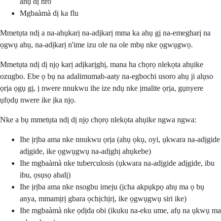
ahụ dị nro
Mgbaàmà dị ka flu
Mmetụta ndị a na-ahụkarị na-adịkarị mma ka ahụ gị na-emegharị na
ọgwụ ahụ, na-adịkarị n'ime izu ole na ole mbụ nke ọgwụgwọ.
Mmetụta ndị dị njọ karị adịkarịghị, mana ha chọrọ nlekọta ahụike
ozugbo. Ebe ọ bụ na adalimumab-aaty na-egbochi usoro ahụ ji alụso
ọrịa ọgụ gị, ị nwere nnukwu ihe ize ndụ nke ịmalite ọrịa, gụnyere
ụfọdụ nwere ike ịka njọ.
Nke a bụ mmetụta ndị dị njọ chọrọ nlekọta ahụike ngwa ngwa:
Ihe ịrịba ama nke nnukwu ọrịa (ahụ ọkụ, oyi, ụkwara na-adịgide
adịgide, ike ọgwụgwụ na-adịghị ahụkebe)
Ihe mgbaàmà nke tuberculosis (ụkwara na-adịgide adịgide, ibu
ibu, ọsụsọ abalị)
Ihe ịrịba ama nke nsogbu imeju (ịcha akpụkpọ ahụ ma ọ bụ
anya, mmamịrị gbara ọchịchịrị, ike ọgwụgwụ siri ike)
Ihe mgbaàmà nke ọdịda obi (ikuku na-eku ume, afụ na ụkwụ ma