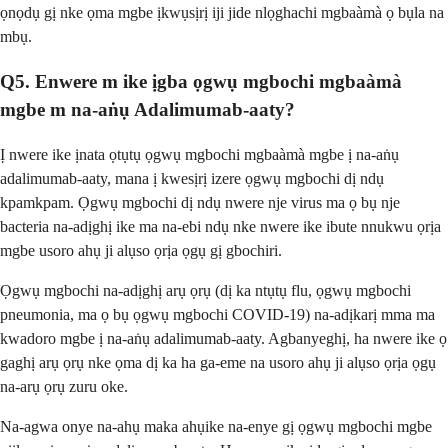
ọnọdụ gị nke ọma mgbe ịkwụsịrị iji jide nlọghachi mgbaàmà ọ bụla na
mbụ.
Q5. Enwere m ike ịgba ọgwụ mgbochi mgbaàmà
mgbe m na-aṅụ Adalimumab-aaty?
Ị nwere ike ịnata ọtụtụ ọgwụ mgbochi mgbaàmà mgbe ị na-aṅụ
adalimumab-aaty, mana ị kwesịrị izere ọgwụ mgbochi dị ndụ
kpamkpam. Ọgwụ mgbochi dị ndụ nwere nje virus ma ọ bụ nje
bacteria na-adịghị ike ma na-ebi ndụ nke nwere ike ibute nnukwu ọrịa
mgbe usoro ahụ ji alụso ọrịa ọgụ gị gbochiri.
Ọgwụ mgbochi na-adịghị arụ ọrụ (dị ka ntụtụ flu, ọgwụ mgbochi
pneumonia, ma ọ bụ ọgwụ mgbochi COVID-19) na-adịkarị mma ma
kwadoro mgbe ị na-aṅụ adalimumab-aaty. Agbanyeghị, ha nwere ike ọ
gaghị arụ ọrụ nke ọma dị ka ha ga-eme na usoro ahụ ji alụso ọrịa ọgụ
na-arụ ọrụ zuru oke.
Na-agwa onye na-ahụ maka ahụike na-enye gị ọgwụ mgbochi mgbe