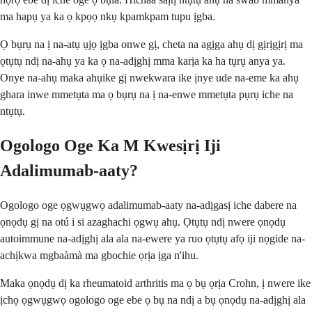
ma hapụ ya ka ọ kpọọ nkụ kpamkpam tupu ịgba.
Ọ bụrụ na ị na-atụ ụjọ ịgba onwe gị, cheta na agịga ahụ dị gịrịgịrị ma
ọtụtụ ndị na-ahụ ya ka ọ na-adịghị mma karịa ka ha tụrụ anya ya.
Onye na-ahụ maka ahụike gị nwekwara ike ịnye ude na-eme ka ahụ
ghara inwe mmetụta ma ọ bụrụ na ị na-enwe mmetụta pụrụ iche na
ntụtụ.
Ogologo Oge Ka M Kwesịrị Iji
Adalimumab-aaty?
Ogologo oge ọgwụgwọ adalimumab-aaty na-adịgasị iche dabere na
ọnọdụ gị na otú i si azaghachi ọgwụ ahụ. Ọtụtụ ndị nwere ọnọdụ
autoimmune na-adịghị ala ala na-ewere ya ruo ọtụtụ afọ iji nọgide na-
achịkwa mgbaàmà ma gbochie ọrịa ịga n'ihu.
Maka ọnọdụ dị ka rheumatoid arthritis ma ọ bụ ọrịa Crohn, ị nwere ike
ịchọ ọgwụgwọ ogologo oge ebe ọ bụ na ndị a bụ ọnọdụ na-adịghị ala