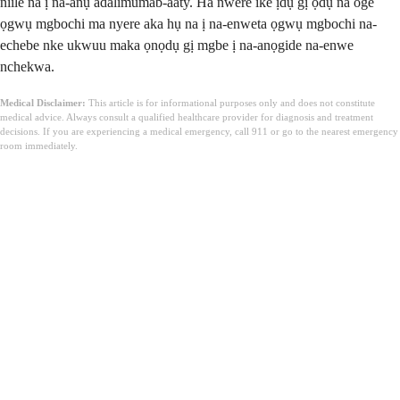
niile na ị na-aṅụ adalimumab-aaty. Ha nwere ike ịdụ gị ọdụ na oge
ọgwụ mgbochi ma nyere aka hụ na ị na-enweta ọgwụ mgbochi na-
echebe nke ukwuu maka ọnọdụ gị mgbe ị na-anọgide na-enwe
nchekwa.
Medical Disclaimer:
This article is for informational purposes only and does not constitute
medical advice. Always consult a qualified healthcare provider for diagnosis and treatment
decisions. If you are experiencing a medical emergency, call 911 or go to the nearest emergency
room immediately.