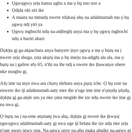
Ọgwụgwọ ọrịa kansa ugbu a ma ọ bụ nso nso a
Ọdịda obi siri ike
A maara na mmadụ nwere nfụkasị ahụ na adalimumab ma ọ bụ
ọgwụ ndị yiri ya
Ọgwụ mgbochi ndụ na-adịbeghị anya ma ọ bụ ọgwụ mgbochi
ndụ a haziri ahazi
Dọkịta gị ga-akpachara anya banyere ịnye ọgwụ a ma ọ bụrụ na ị
nwere ọrịa shuga, ọrịa akụrụ ma ọ bụ imeju na-adịghị ala ala, ma ọ
bụrụ na ị gafere afọ 65, n'ihi na ihe ndị a nwere ike ịbawanye ohere
nke nsogbu gị.
Afọ ime na inye nwa ara chọrọ nlebara anya pụrụ iche. Ọ bụ ezie na
enwere ike iji adalimumab-aaty mee ihe n'oge ime ime n'ọnọdụ ụfọdụ,
dọkịta gị ga-atụle uru ya nke ọma megide ihe ize ndụ nwere ike ime gị
na nwa gị.
Ọ bụrụ na ị na-eme atụmatụ ịwa ahụ, dọkịta gị nwere ike ịkwụsị
ọgwụgwọ adalimumab-aaty gị nwa oge iji belata ihe ize ndụ nke ọrịa
n'oge usoro ịgwọ ọrịa. Na-agwa onye na-ahụ maka ahụike na-agwọ gị