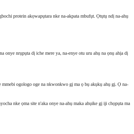
'igbochi protein akọwapụtara nke na-akpata mbufụt. Ọtụtụ ndị na-ahụ
 onye nrụpụta dị iche mere ya, na-enye otu uru ahụ na ọnụ ahịa dị
e mmebi ogologo oge na nkwonkwo gị ma ọ bụ akụkụ ahụ gị. Ọ na-
ocha nke ọma site n'aka onye na-ahụ maka ahụike gị iji chọpụta ma