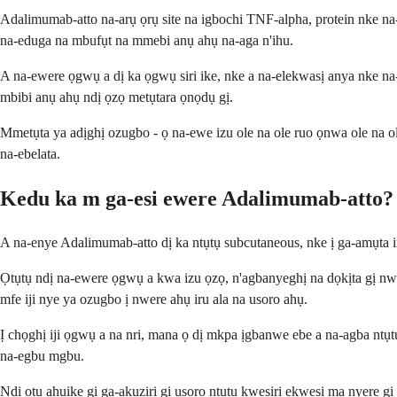
Adalimumab-atto na-arụ ọrụ site na igbochi TNF-alpha, protein nke n
na-eduga na mbufụt na mmebi anụ ahụ na-aga n'ihu.
A na-ewere ọgwụ a dị ka ọgwụ siri ike, nke a na-elekwasị anya nke 
mbibi anụ ahụ ndị ọzọ metụtara ọnọdụ gị.
Mmetụta ya adịghị ozugbo - ọ na-ewe izu ole na ole ruo ọnwa ole na 
na-ebelata.
Kedu ka m ga-esi ewere Adalimumab-atto?
A na-enye Adalimumab-atto dị ka ntụtụ subcutaneous, nke ị ga-amụta i
Ọtụtụ ndị na-ewere ọgwụ a kwa izu ọzọ, n'agbanyeghị na dọkịta gị nwer
mfe iji nye ya ozugbo ị nwere ahụ iru ala na usoro ahụ.
Ị chọghị iji ọgwụ a na nri, mana ọ dị mkpa ịgbanwe ebe a na-agba ntụt
na-egbu mgbu.
Ndị otu ahụike gị ga-akụziri gị usoro ntụtụ kwesịrị ekwesị ma nyere gị