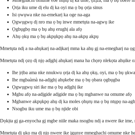
Mmeghachi omume ebe ntụtụ dị ka uhie, ọzịza, ma ọ bụ obere 
Ọrịa iku ume dị elu dị ka oyi ma ọ bụ ọrịa sinus
Isi ọwụwa nke na-emekarị ka oge na-aga
Ọgwụgwụ dị nro ma ọ bụ inwe mmetụta na-agwụ ike
Ọgbụgbọ ma ọ bụ ahụ erughị ala afọ
Ahụ ọkụ ma ọ bụ akpụkpọ ahụ na-akpụ akpụ
Mmetụta ndị a na-ahụkarị na-adịkarị mma ka ahụ gị na-emegharị na 
Mmetụta ndị ọzọ dị njọ adịghị ahụkarị mana ha chọrọ nlekọta ahụike 
Ihe ịrịba ama nke nnukwu ọrịa dị ka ahụ ọkụ, oyi, ma ọ bụ ụkwa
Ihe mgbaàmà na-adịghị ahụkebe ma ọ bụ ọbara ọgbụgba
Ọgwụgwụ siri ike ma ọ bụ adịghị ike
Mgbu afọ na-adịgide adịgide ma ọ bụ mgbanwe na omume afọ
Mgbanwe akpụkpọ ahụ dị ka moles ọhụrụ ma ọ bụ ntụpọ na-a
Nsogbu iku ume ma ọ bụ njide obi
Dọkịta gị ga-enyocha gị mgbe niile maka nsogbu ndị a nwere ike ime, n
Mmetụta dị ụkọ ma dị njọ nwere ike ịgụnye mmeghachi omume nke hepat