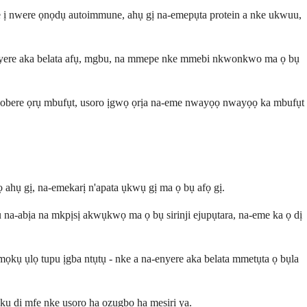
e ị nwere ọnọdụ autoimmune, ahụ gị na-emepụta protein a nke ukwuu,
a-enyere aka belata afụ, mgbu, na mmepe nke mmebi nkwonkwo ma ọ bụ
ee obere ọrụ mbufụt, usoro ịgwọ ọrịa na-eme nwayọọ nwayọọ ka mbufụt
 ahụ gị, na-emekarị n'apata ụkwụ gị ma ọ bụ afọ gị.
 na-abịa na mkpịsị akwụkwọ ma ọ bụ sirinji ejupụtara, na-eme ka ọ dị
mọkụ ụlọ tupu ịgba ntụtụ - nke a na-enyere aka belata mmetụta ọ bụla
ụkụ dị mfe nke usoro ha ozugbo ha mesịrị ya.