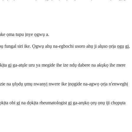
 nke ọma tupu ịnye ọgwụ a.
bụ fungal siri ike. Ọgwụ ahụ na-egbochi usoro ahụ ji alụso ọrịa ọgụ gị,
ta gị ga-atụle uru ya megide ihe ize ndụ dabere na akụkọ ihe mere
 ezie na ụfọdụ ụmụ nwanyị nwere ike ịnọgide na-agwọ ọrịa n'enweghị
ịta obi gị na dọkịta rheumatologist gị ga-arụkọ ọrụ ọnụ iji chọpụta