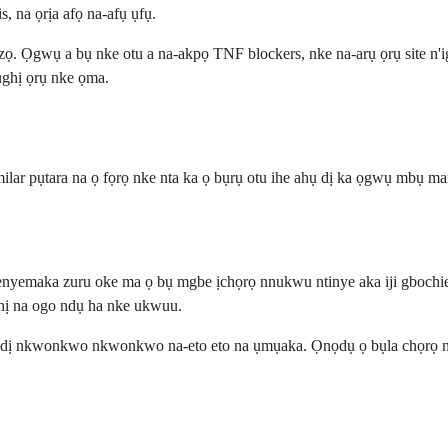
, na ọrịa afọ na-afụ ụfụ.
i ọzọ. Ọgwụ a bụ nke otu a na-akpọ TNF blockers, nke na-arụ ọrụ site n
ghị ọrụ nke ọma.
r pụtara na ọ fọrọ nke nta ka ọ bụrụ otu ihe ahụ dị ka ọgwụ mbụ mana
nyemaka zuru oke ma ọ bụ mgbe ịchọrọ nnukwu ntinye aka iji gbochi
hị na ogo ndụ ha nke ukwuu.
 ụdị nkwonkwo nkwonkwo na-eto eto na ụmụaka. Ọnọdụ ọ bụla chọrọ ny