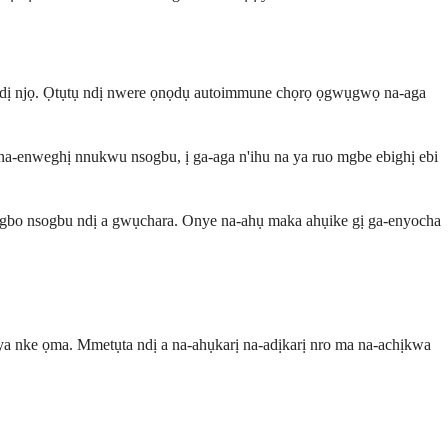
a dị njọ. Ọtụtụ ndị nwere ọnọdụ autoimmune chọrọ ọgwụgwọ na-aga
na-enweghị nnukwu nsogbu, ị ga-aga n'ihu na ya ruo mgbe ebighị ebi
ugbo nsogbu ndị a gwụchara. Onye na-ahụ maka ahụike gị ga-enyocha
a ya nke ọma. Mmetụta ndị a na-ahụkarị na-adịkarị nro ma na-achịkwa