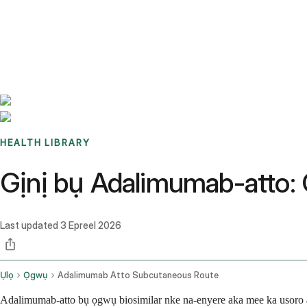
Benchmarks
Stories
FAQ
Sign up / Log in
HEALTH LIBRARY
Gịnị bụ Adalimumab-atto:
Last updated
3 Epreel 2026
Ụlọ
Ọgwụ
Adalimumab Atto Subcutaneous Route
Adalimumab-atto bụ ọgwụ biosimilar nke na-enyere aka mee ka usoro ah