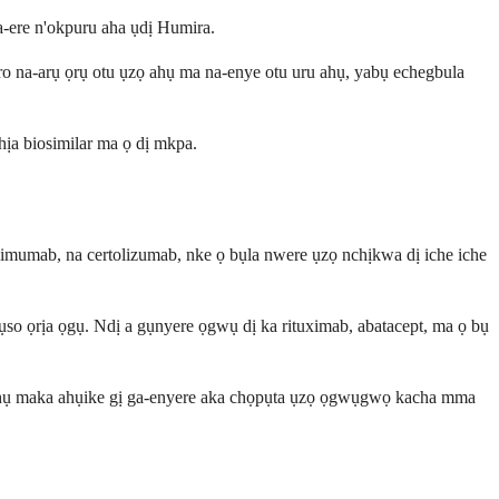
a-ere n'okpuru aha ụdị Humira.
ro na-arụ ọrụ otu ụzọ ahụ ma na-enye otu uru ahụ, yabụ echegbula
hịa biosimilar ma ọ dị mkpa.
limumab, na certolizumab, nke ọ bụla nwere ụzọ nchịkwa dị iche iche
lụso ọrịa ọgụ. Ndị a gụnyere ọgwụ dị ka rituximab, abatacept, ma ọ bụ
na-ahụ maka ahụike gị ga-enyere aka chọpụta ụzọ ọgwụgwọ kacha mma