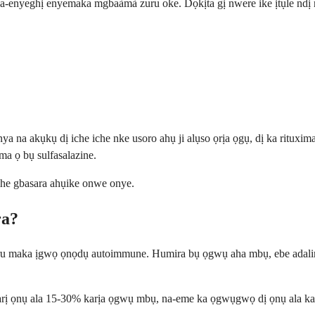
na-enyeghị enyemaka mgbaàmà zuru oke. Dọkịta gị nwere ike ịtụle nd
 na akụkụ dị iche iche nke usoro ahụ ji alụso ọrịa ọgụ, dị ka rituxim
 ọ bụ sulfasalazine.
he gbasara ahụike onwe onye.
ra?
ru maka ịgwọ ọnọdụ autoimmune. Humira bụ ọgwụ aha mbụ, ebe adalimu
arị ọnụ ala 15-30% karịa ọgwụ mbụ, na-eme ka ọgwụgwọ dị ọnụ ala kar