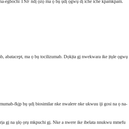
ị na-egbochi TNF ndị ọzọ ma ọ bụ ụdị ọgwụ dị iche iche kpamkpam.
ab, abatacept, ma ọ bụ tocilizumab. Dọkịta gị nwekwara ike ịtụle ọgwụ
mab-fkjp bụ ụdị biosimilar nke nwalere nke ukwuu iji gosi na ọ na-
ịa gị na ụlọ ọrụ mkpuchi gị. Nke a nwere ike ibelata nnukwu mmefu