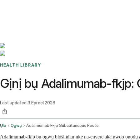
Benchmarks
Stories
FAQ
Sign up / Log in
HEALTH LIBRARY
Gịnị bụ Adalimumab-fkjp: 
Last updated
3 Epreel 2026
Ụlọ
Ọgwụ
Adalimumab Fkjp Subcutaneous Route
Adalimumab-fkjp bụ ọgwụ biosimilar nke na-enyere aka gwọọ ọnọdụ auto