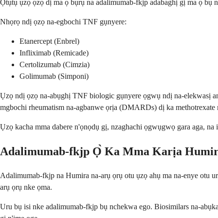
Ọtụtụ ụzọ ọzọ dị ma ọ bụrụ na adalimumab-fkjp adabaghị gị ma ọ bụ 
Nhọrọ ndị ọzọ na-egbochi TNF gụnyere:
Etanercept (Enbrel)
Infliximab (Remicade)
Certolizumab (Cimzia)
Golimumab (Simponi)
Ụzọ ndị ọzọ na-abụghị TNF biologic gụnyere ọgwụ ndị na-elekwasị anya
mgbochi rheumatism na-agbanwe ọrịa (DMARDs) dị ka methotrexate ma
Ụzọ kacha mma dabere n'ọnọdụ gị, nzaghachi ọgwụgwọ gara aga, na i
Adalimumab-fkjp Ọ̀ Ka Mma Karịa Humi
Adalimumab-fkjp na Humira na-arụ ọrụ otu ụzọ ahụ ma na-enye otu u
arụ ọrụ nke ọma.
Uru bụ isi nke adalimumab-fkjp bụ nchekwa ego. Biosimilars na-abụk