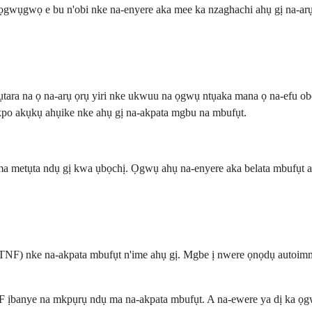
gwụgwọ e bu n'obi nke na-enyere aka mee ka nzaghachi ahụ gị na-arụ
ara na ọ na-arụ ọrụ yiri nke ukwuu na ọgwụ ntụaka mana ọ na-efu ob
akpo akụkụ ahụike nke ahụ gị na-akpata mgbu na mbufụt.
metụta ndụ gị kwa ụbọchị. Ọgwụ ahụ na-enyere aka belata mbufụt a, 
 (TNF) nke na-akpata mbufụt n'ime ahụ gị. Mgbe ị nwere ọnọdụ autoi
ịbanye na mkpụrụ ndụ ma na-akpata mbufụt. A na-ewere ya dị ka ọgwụ s