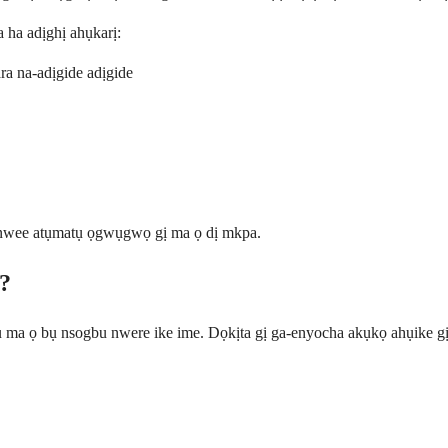
 ha adịghị ahụkarị:
ra na-adịgide adịgide
banwee atụmatụ ọgwụgwọ gị ma ọ dị mkpa.
?
ụ ma ọ bụ nsogbu nwere ike ime. Dọkịta gị ga-enyocha akụkọ ahụike g