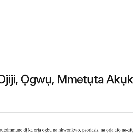
Ojiji, Ọgwụ, Mmetụta Akụk
immune dị ka ọrịa ogbu na nkwonkwo, psoriasis, na ọrịa afọ na-afụ ụf