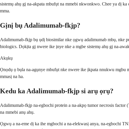
sistemụ ahụ gị na-akpata mbufụt na mmebi nkwonkwo. Chee ya dị ka ọ
mma.
Gịnị bụ Adalimumab-fkjp?
Adalimumab-fkjp bụ ụdị biosimilar nke ọgwụ adalimumab mbụ, nke pụt
biologics. Dọkịta gị nwere ike ịnye nke a mgbe sistemụ ahụ gị na-aw
Akụkụ
Ọnọdụ ọ bụla na-agụnye mbufụt nke nwere ike ịkpata nnukwu mgbu ma 
mmasị na ha.
Kedu ka Adalimumab-fkjp si arụ ọrụ?
Adalimumab-fkjp na-egbochi protein a na-akpọ tumor necrosis factor
na mmebi anụ ahụ.
Ọgwụ a na-eme dị ka ihe mgbochi a na-elekwasị anya, na-egbochi TNF 