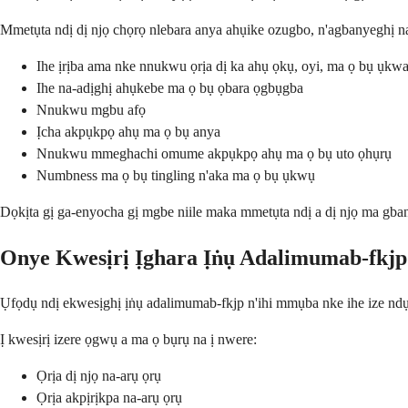
Mmetụta ndị dị njọ chọrọ nlebara anya ahụike ozugbo, n'agbanyeghị na
Ihe ịrịba ama nke nnukwu ọrịa dị ka ahụ ọkụ, oyi, ma ọ bụ ụkwa
Ihe na-adịghị ahụkebe ma ọ bụ ọbara ọgbụgba
Nnukwu mgbu afọ
Ịcha akpụkpọ ahụ ma ọ bụ anya
Nnukwu mmeghachi omume akpụkpọ ahụ ma ọ bụ uto ọhụrụ
Numbness ma ọ bụ tingling n'aka ma ọ bụ ụkwụ
Dọkịta gị ga-enyocha gị mgbe niile maka mmetụta ndị a dị njọ ma g
Onye Kwesịrị Ịghara Ịṅụ Adalimumab-fkjp
Ụfọdụ ndị ekwesịghị ịṅụ adalimumab-fkjp n'ihi mmụba nke ihe ize nd
Ị kwesịrị izere ọgwụ a ma ọ bụrụ na ị nwere:
Ọrịa dị njọ na-arụ ọrụ
Ọrịa akpịrịkpa na-arụ ọrụ