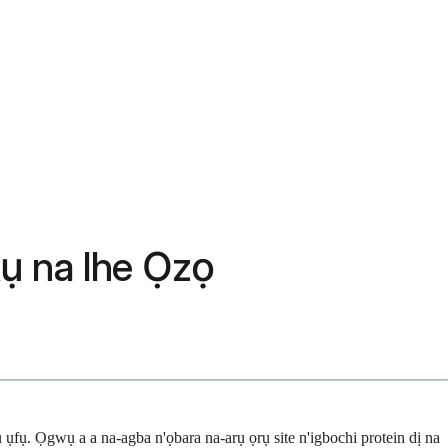
ụ na Ihe Ọzọ
ụ. Ọgwụ a a na-agba n'ọbara na-arụ ọrụ site n'igbochi protein dị na