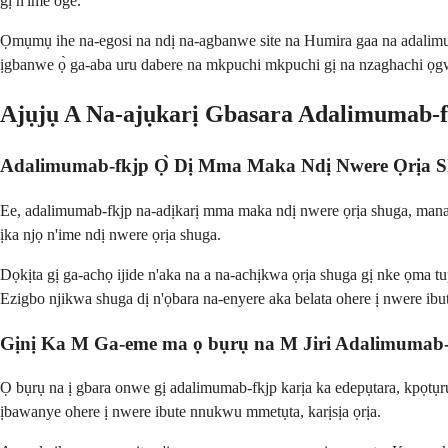
gị n'ime oge.
Ọmụmụ ihe na-egosi na ndị na-agbanwe site na Humira gaa na adalimu
ịgbanwe ọ̀ ga-aba uru dabere na mkpuchi mkpuchi gị na nzaghachi ọ
Ajụjụ A Na-ajụkarị Gbasara Adalimumab-f
Adalimumab-fkjp Ọ̀ Dị Mma Maka Ndị Nwere Ọrịa 
Ee, adalimumab-fkjp na-adịkarị mma maka ndị nwere ọrịa shuga, mana
ịka njọ n'ime ndị nwere ọrịa shuga.
Dọkịta gị ga-achọ ijide n'aka na a na-achịkwa ọrịa shuga gị nke ọma
Ezigbo njikwa shuga dị n'ọbara na-enyere aka belata ohere ị nwere ibu
Gịnị Ka M Ga-eme ma ọ bụrụ na M Jiri Adalimumab
Ọ bụrụ na ị gbara onwe gị adalimumab-fkjp karịa ka edepụtara, kpọtụ
ịbawanye ohere ị nwere ibute nnukwu mmetụta, karịsịa ọrịa.