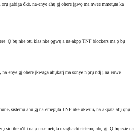
 ọrụ gabiga ókè, na-enye ahụ gị ohere ịgwọ ma nwee mmetụta ka
ere. Ọ bụ nke otu klas nke ọgwụ a na-akpọ TNF blockers ma ọ bụ
na-enye gị ohere ịkwaga ahụkarị ma sonye n'ọrụ ndị ị na-enwe
mmune, sistemụ ahụ gị na-emepụta TNF nke ukwuu, na-akpata afụ ọnụ
iri ike n'ihi na ọ na-emetụta nzaghachi sistemụ ahụ gị. Ọ bụ ezie na