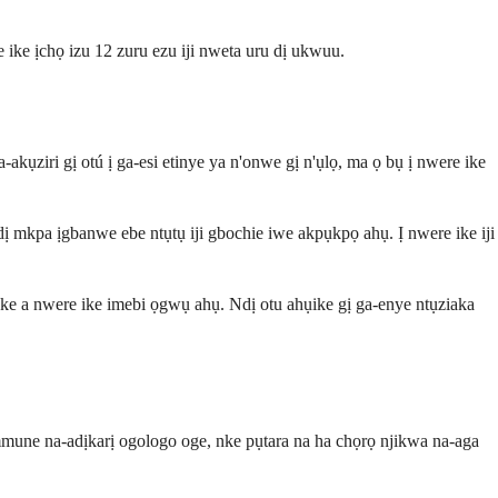
ke ịchọ izu 12 zuru ezu iji nweta uru dị ukwuu.
kụziri gị otú ị ga-esi etinye ya n'onwe gị n'ụlọ, ma ọ bụ ị nwere ike
dị mkpa ịgbanwe ebe ntụtụ iji gbochie iwe akpụkpọ ahụ. Ị nwere ike iji
ke a nwere ike imebi ọgwụ ahụ. Ndị otu ahụike gị ga-enye ntụziaka
ne na-adịkarị ogologo oge, nke pụtara na ha chọrọ njikwa na-aga