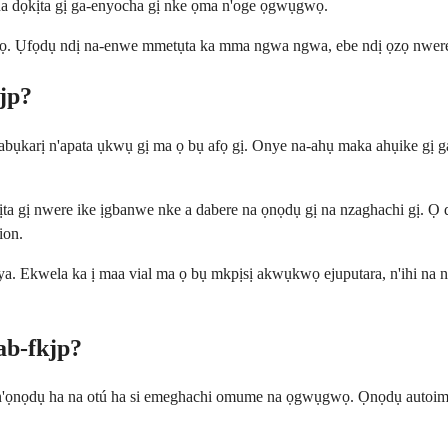
na dọkịta gị ga-enyocha gị nke ọma n'oge ọgwụgwọ.
ọ. Ụfọdụ ndị na-enwe mmetụta ka mma ngwa ngwa, ebe ndị ọzọ nwere i
jp?
bụkarị n'apata ụkwụ gị ma ọ bụ afọ gị. Onye na-ahụ maka ahụike gị ga-a
ịta gị nwere ike ịgbanwe nke a dabere na ọnọdụ gị na nzaghachi gị. Ọ 
ion.
a. Ekwela ka ị maa vial ma ọ bụ mkpịsị akwụkwọ ejuputara, n'ihi na n
ab-fkjp?
'ọnọdụ ha na otú ha si emeghachi omume na ọgwụgwọ. Ọnọdụ autoimmu