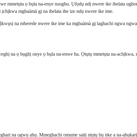
enwe mmetụta ọ bụla na-enye nsogbu. Ụfọdụ ndị nwere ike ibelata ugbo
ti ịchịkwa mgbaàmà gị na ibelata ihe ize ndụ nwere ike ime.
 Ịkwụsị na mberede nwere ike ime ka mgbaàmà gị laghachi ngwa ngwa 
eghị na ọ bụghị onye ọ bụla na-enwe ha. Ọtụtụ mmetụta na-achịkwa, ndị
harị na ọgwụ ahụ. Mmeghachi omume saịtị ntụtụ bụ nke a na-ahụkarị m