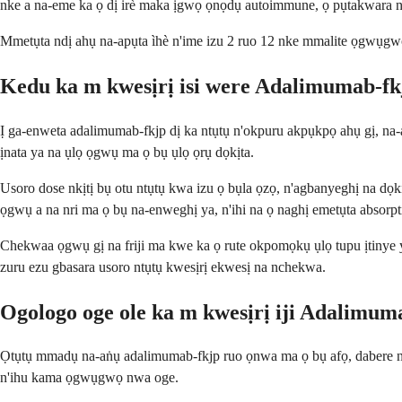
nke a na-eme ka ọ dị irè maka ịgwọ ọnọdụ autoimmune, ọ pụtakwara 
Mmetụta ndị ahụ na-apụta ìhè n'ime izu 2 ruo 12 nke mmalite ọgwụgw
Kedu ka m kwesịrị isi were Adalimumab-fk
Ị ga-enweta adalimumab-fkjp dị ka ntụtụ n'okpuru akpụkpọ ahụ gị, na-a
ịnata ya na ụlọ ọgwụ ma ọ bụ ụlọ ọrụ dọkịta.
Usoro dose nkịtị bụ otu ntụtụ kwa izu ọ bụla ọzọ, n'agbanyeghị na dọk
ọgwụ a na nri ma ọ bụ na-enweghị ya, n'ihi na ọ naghị emetụta absorpt
Chekwaa ọgwụ gị na friji ma kwe ka ọ rute okpomọkụ ụlọ tupu ịtinye y
zuru ezu gbasara usoro ntụtụ kwesịrị ekwesị na nchekwa.
Ogologo oge ole ka m kwesịrị iji Adalimum
Ọtụtụ mmadụ na-aṅụ adalimumab-fkjp ruo ọnwa ma ọ bụ afọ, dabere n
n'ihu kama ọgwụgwọ nwa oge.