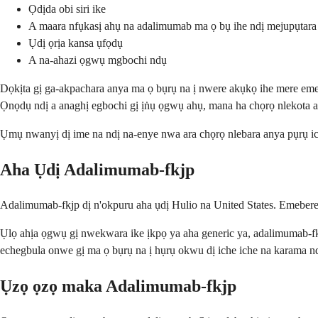
Ọdịda obi siri ike
A maara nfụkasị ahụ na adalimumab ma ọ bụ ihe ndị mejupụtara
Ụdị ọrịa kansa ụfọdụ
A na-ahazi ọgwụ mgbochi ndụ
Dọkịta gị ga-akpachara anya ma ọ bụrụ na ị nwere akụkọ ihe mere eme 
Ọnọdụ ndị a anaghị egbochi gị ịṅụ ọgwụ ahụ, mana ha chọrọ nlekota 
Ụmụ nwanyị dị ime na ndị na-enye nwa ara chọrọ nlebara anya pụrụ ic
Aha Ụdị Adalimumab-fkjp
Adalimumab-fkjp dị n'okpuru aha ụdị Hulio na United States. Emebere
Ụlọ ahịa ọgwụ gị nwekwara ike ịkpọ ya aha generic ya, adalimumab
echegbula onwe gị ma ọ bụrụ na ị hụrụ okwu dị iche iche na karama
Ụzọ ọzọ maka Adalimumab-fkjp