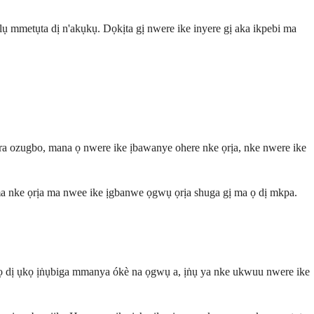
 mmetụta dị n'akụkụ. Dọkịta gị nwere ike inyere gị aka ikpebi ma
a ozugbo, mana ọ nwere ike ịbawanye ohere nke ọrịa, nke nwere ike
ma nke ọrịa ma nwee ike ịgbanwe ọgwụ ọrịa shuga gị ma ọ dị mkpa.
a ọ dị ụkọ ịṅụbiga mmanya ókè na ọgwụ a, ịṅụ ya nke ukwuu nwere ike