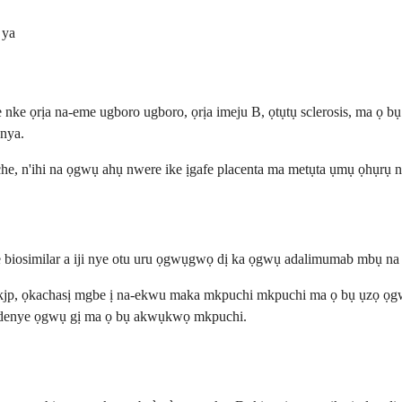
 ya
nke ọrịa na-eme ugboro ugboro, ọrịa imeju B, ọtụtụ sclerosis, ma ọ b
anya.
he, n'ihi na ọgwụ ahụ nwere ike ịgafe placenta ma metụta ụmụ ọhụrụ 
 biosimilar a iji nye otu uru ọgwụgwọ dị ka ọgwụ adalimumab mbụ na 
-fkjp, ọkachasị mgbe ị na-ekwu maka mkpuchi mkpuchi ma ọ bụ ụzọ ọ
 ndenye ọgwụ gị ma ọ bụ akwụkwọ mkpuchi.