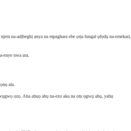
ụ njem na-adịbeghị anya na mpaghara ebe ọrịa fungal ụfọdụ na-emekarị.
na-enye nwa ara.
ọnụ ala.
gwụgwọ ọzọ. Aha abụọ ahụ na-ezo aka na otu ọgwụ ahụ, yabụ