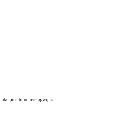
ị nke ọma tupu ịnye ọgwụ a.