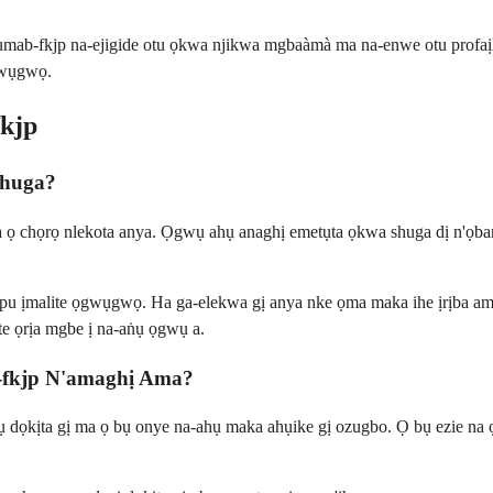
mab-fkjp na-ejigide otu ọkwa njikwa mgbaàmà ma na-enwe otu profaịlụ
gwụgwọ.
kjp
Shuga?
 ọ chọrọ nlekota anya. Ọgwụ ahụ anaghị emetụta ọkwa shuga dị n'ọbar
 tupu ịmalite ọgwụgwọ. Ha ga-elekwa gị anya nke ọma maka ihe ịrịba a
te ọrịa mgbe ị na-aṅụ ọgwụ a.
-fkjp N'amaghị Ama?
rụ dọkịta gị ma ọ bụ onye na-ahụ maka ahụike gị ozugbo. Ọ bụ ezie n