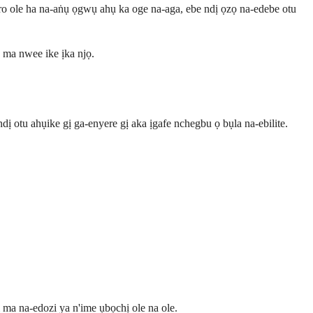
ro ole ha na-aṅụ ọgwụ ahụ ka oge na-aga, ebe ndị ọzọ na-edebe otu
ma nwee ike ịka njọ.
 otu ahụike gị ga-enyere gị aka ịgafe nchegbu ọ bụla na-ebilite.
a na-edozi ya n'ime ụbọchị ole na ole.