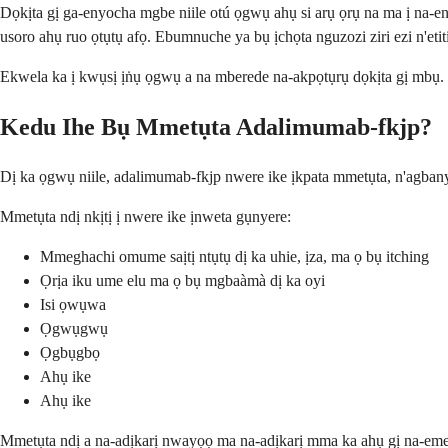
Dọkịta gị ga-enyocha mgbe niile otú ọgwụ ahụ si arụ ọrụ na ma ị na-
usoro ahụ ruo ọtụtụ afọ. Ebumnuche ya bụ ịchọta nguzozi ziri ezi n'eti
Ekwela ka ị kwụsị ịṅụ ọgwụ a na mberede na-akpọtụrụ dọkịta gị mbụ.
Kedu Ihe Bụ Mmetụta Adalimumab-fkjp?
Dị ka ọgwụ niile, adalimumab-fkjp nwere ike ịkpata mmetụta, n'agbany
Mmetụta ndị nkịtị ị nwere ike ịnweta gụnyere:
Mmeghachi omume saịtị ntụtụ dị ka uhie, ịza, ma ọ bụ itching
Ọrịa iku ume elu ma ọ bụ mgbaàmà dị ka oyi
Isi ọwụwa
Ọgwụgwụ
Ọgbụgbọ
Ahụ ike
Ahụ ike
Mmetụta ndị a na-adịkarị nwayọọ ma na-adịkarị mma ka ahụ gị na-emeg