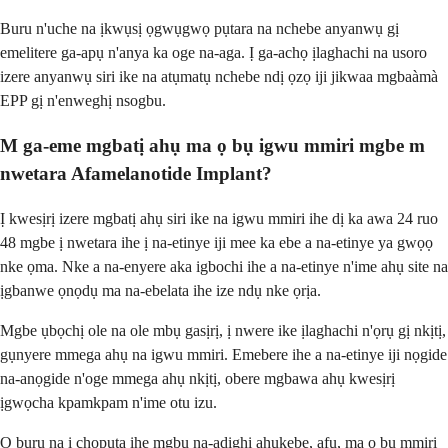
Buru n'uche na ịkwụsị ọgwụgwọ pụtara na nchebe anyanwụ gị
emelitere ga-apụ n'anya ka oge na-aga. Ị ga-achọ ịlaghachi na usoro
izere anyanwụ siri ike na atụmatụ nchebe ndị ọzọ iji jikwaa mgbaàmà
EPP gị n'enweghị nsogbu.
M ga-eme mgbatị ahụ ma ọ bụ igwu mmiri mgbe m
nwetara Afamelanotide Implant?
Ị kwesịrị izere mgbatị ahụ siri ike na igwu mmiri ihe dị ka awa 24 ruo
48 mgbe ị nwetara ihe ị na-etinye iji mee ka ebe a na-etinye ya gwọọ
nke ọma. Nke a na-enyere aka igbochi ihe a na-etinye n'ime ahụ site na
ịgbanwe ọnọdụ ma na-ebelata ihe ize ndụ nke ọrịa.
Mgbe ụbọchị ole na ole mbụ gasịrị, ị nwere ike ịlaghachi n'ọrụ gị nkịtị,
gụnyere mmega ahụ na igwu mmiri. Emebere ihe a na-etinye iji nọgide
na-anọgide n'oge mmega ahụ nkịtị, obere mgbawa ahụ kwesịrị
ịgwọcha kpamkpam n'ime otu izu.
Ọ bụrụ na ị chọpụta ihe mgbu na-adịghị ahụkebe, afụ, ma ọ bụ mmiri