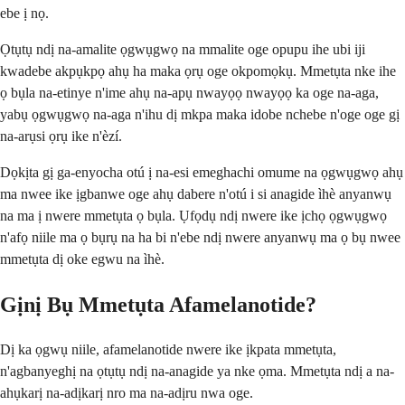
ebe ị nọ.
Ọtụtụ ndị na-amalite ọgwụgwọ na mmalite oge opupu ihe ubi iji
kwadebe akpụkpọ ahụ ha maka ọrụ oge okpomọkụ. Mmetụta nke ihe
ọ bụla na-etinye n'ime ahụ na-apụ nwayọọ nwayọọ ka oge na-aga,
yabụ ọgwụgwọ na-aga n'ihu dị mkpa maka idobe nchebe n'oge oge gị
na-arụsi ọrụ ike n'èzí.
Dọkịta gị ga-enyocha otú ị na-esi emeghachi omume na ọgwụgwọ ahụ
ma nwee ike ịgbanwe oge ahụ dabere n'otú i si anagide ìhè anyanwụ
na ma ị nwere mmetụta ọ bụla. Ụfọdụ ndị nwere ike ịchọ ọgwụgwọ
n'afọ niile ma ọ bụrụ na ha bi n'ebe ndị nwere anyanwụ ma ọ bụ nwee
mmetụta dị oke egwu na ìhè.
Gịnị Bụ Mmetụta Afamelanotide?
Dị ka ọgwụ niile, afamelanotide nwere ike ịkpata mmetụta,
n'agbanyeghị na ọtụtụ ndị na-anagide ya nke ọma. Mmetụta ndị a na-
ahụkarị na-adịkarị nro ma na-adịru nwa oge.