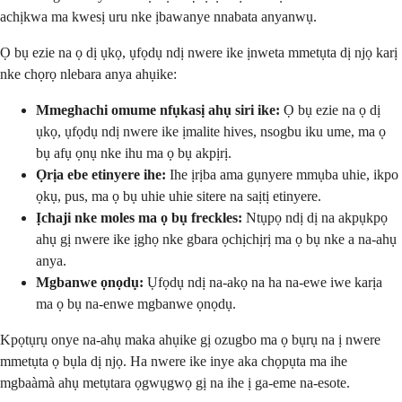
achịkwa ma kwesị uru nke ịbawanye nnabata anyanwụ.
Ọ bụ ezie na ọ dị ụkọ, ụfọdụ ndị nwere ike ịnweta mmetụta dị njọ karị
nke chọrọ nlebara anya ahụike:
Mmeghachi omume nfụkasị ahụ siri ike:
Ọ bụ ezie na ọ dị
ụkọ, ụfọdụ ndị nwere ike ịmalite hives, nsogbu iku ume, ma ọ
bụ afụ ọnụ nke ihu ma ọ bụ akpịrị.
Ọrịa ebe etinyere ihe:
Ihe ịrịba ama gụnyere mmụba uhie, ikpo
ọkụ, pus, ma ọ bụ uhie uhie sitere na saịtị etinyere.
Ịchaji nke moles ma ọ bụ freckles:
Ntụpọ ndị dị na akpụkpọ
ahụ gị nwere ike ịghọ nke gbara ọchịchịrị ma ọ bụ nke a na-ahụ
anya.
Mgbanwe ọnọdụ:
Ụfọdụ ndị na-akọ na ha na-ewe iwe karịa
ma ọ bụ na-enwe mgbanwe ọnọdụ.
Kpọtụrụ onye na-ahụ maka ahụike gị ozugbo ma ọ bụrụ na ị nwere
mmetụta ọ bụla dị njọ. Ha nwere ike inye aka chọpụta ma ihe
mgbaàmà ahụ metụtara ọgwụgwọ gị na ihe ị ga-eme na-esote.