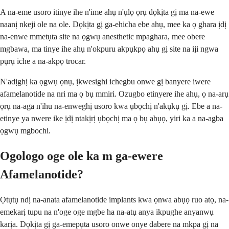
A na-eme usoro itinye ihe n'ime ahụ n'ụlọ ọrụ dọkịta gị ma na-ewe
naanị nkeji ole na ole. Dọkịta gị ga-ehicha ebe ahụ, mee ka ọ ghara ịdị
na-enwe mmetụta site na ọgwụ anesthetic mpaghara, mee obere
mgbawa, ma tinye ihe ahụ n'okpuru akpụkpọ ahụ gị site na iji ngwa
pụrụ iche a na-akpọ trocar.
N'adịghị ka ọgwụ ọnụ, ịkwesighi ichegbu onwe gị banyere iwere
afamelanotide na nri ma ọ bụ mmiri. Ozugbo etinyere ihe ahụ, ọ na-arụ
ọrụ na-aga n'ihu na-enweghị usoro kwa ụbọchị n'akụkụ gị. Ebe a na-
etinye ya nwere ike ịdị ntakịrị ụbọchị ma ọ bụ abụọ, yiri ka a na-agba
ọgwụ mgbochi.
Ogologo oge ole ka m ga-ewere
Afamelanotide?
Ọtụtụ ndị na-anata afamelanotide implants kwa ọnwa abụọ ruo atọ, na-
emekarị tupu na n'oge oge mgbe ha na-atụ anya ikpughe anyanwụ
karịa. Dọkịta gị ga-emepụta usoro onwe onye dabere na mkpa gị na