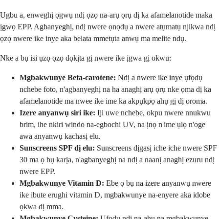
Ugbu a, enweghị ọgwụ ndị ọzọ na-arụ ọrụ dị ka afamelanotide maka
ịgwọ EPP. Agbanyeghị, ndị nwere ọnọdụ a nwere atụmatụ njikwa ndị
ọzọ nwere ike inye aka belata mmetụta anwụ ma melite ndụ.
Nke a bụ isi ụzọ ọzọ dọkịta gị nwere ike ịgwa gị okwu:
Mgbakwunye Beta-carotene:
Ndị a nwere ike inye ụfọdụ
nchebe foto, n'agbanyeghị na ha anaghị arụ ọrụ nke ọma dị ka
afamelanotide ma nwee ike ime ka akpụkpọ ahụ gị dị oroma.
Izere anyanwụ siri ike:
Iji uwe nchebe, okpu nwere nnukwu
brim, ihe nkiri windo na-egbochi UV, na ịnọ n'ime ụlọ n'oge
awa anyanwụ kachasị elu.
Sunscreens SPF dị elu:
Sunscreens dịgasị iche iche nwere SPF
30 ma ọ bụ karịa, n'agbanyeghị na ndị a naanị anaghị ezuru ndị
nwere EPP.
Mgbakwunye Vitamin D:
Ebe ọ bụ na izere anyanwụ nwere
ike ibute erughi vitamin D, mgbakwunye na-enyere aka idobe
ọkwa dị mma.
Mgbakwunye Cysteine:
Ụfọdụ ndị na-ahụ na mgbakwunye