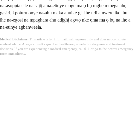
na-asọpụta site na saịtị a na-etinye n'oge ma ọ bụ mgbe mmega ahụ
gasịrị, kpọtụrụ onye na-ahụ maka ahụike gị. Ihe ndị a nwere ike ịbụ
ihe na-egosi na mpaghara ahụ adịghị agwọ nke ọma ma ọ bụ na ihe a
na-etinye agbanweela.
Medical Disclaimer:
This article is for informational purposes only and does not constitute
medical advice. Always consult a qualified healthcare provider for diagnosis and treatment
decisions. If you are experiencing a medical emergency, call 911 or go to the nearest emergency
room immediately.