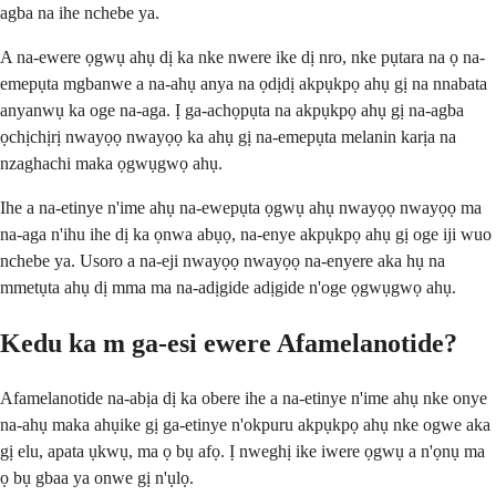
agba na ihe nchebe ya.
A na-ewere ọgwụ ahụ dị ka nke nwere ike dị nro, nke pụtara na ọ na-
emepụta mgbanwe a na-ahụ anya na ọdịdị akpụkpọ ahụ gị na nnabata
anyanwụ ka oge na-aga. Ị ga-achọpụta na akpụkpọ ahụ gị na-agba
ọchịchịrị nwayọọ nwayọọ ka ahụ gị na-emepụta melanin karịa na
nzaghachi maka ọgwụgwọ ahụ.
Ihe a na-etinye n'ime ahụ na-ewepụta ọgwụ ahụ nwayọọ nwayọọ ma
na-aga n'ihu ihe dị ka ọnwa abụọ, na-enye akpụkpọ ahụ gị oge iji wuo
nchebe ya. Usoro a na-eji nwayọọ nwayọọ na-enyere aka hụ na
mmetụta ahụ dị mma ma na-adịgide adịgide n'oge ọgwụgwọ ahụ.
Kedu ka m ga-esi ewere Afamelanotide?
Afamelanotide na-abịa dị ka obere ihe a na-etinye n'ime ahụ nke onye
na-ahụ maka ahụike gị ga-etinye n'okpuru akpụkpọ ahụ nke ogwe aka
gị elu, apata ụkwụ, ma ọ bụ afọ. Ị nweghị ike iwere ọgwụ a n'ọnụ ma
ọ bụ gbaa ya onwe gị n'ụlọ.