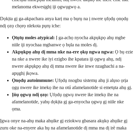
melanoma ekwesịghị iji ọgwụgwọ a.
Dọkịta gị ga-akpachara anya karị ma ọ bụrụ na ị nwere ụfọdụ ọnọdụ
ndị ọzọ chọrọ nlekota pụrụ iche:
Ọtụtụ moles atypical:
Ị ga-achọ nyocha akpụkpọ ahụ mgbe
niile iji nyochaa mgbanwe ọ bụla na moles dị.
Akpụkpọ ahụ dị mma nke na-ere ọkụ ngwa ngwa:
Ọ bụ ezie
na nke a nwere ike iyi ezigbo ihe kpatara iji ọgwụ ahụ, ndị
nwere akpụkpọ ahụ dị mma nwere ike inwe nzaghachi a na-
apụghị ịkọwa.
Ọnọdụ autoimmune:
Ụfọdụ nsogbu sistemụ ahụ ji alụso ọrịa
ọgụ nwere ike imekọ ihe na otú afamelanotide si emetụta ahụ gị.
Ịṅụ ọgwụ ndị ọzọ:
Ụfọdụ ọgwụ nwere ike imekọ ihe na
afamelanotide, yabụ dọkịta gị ga-enyocha ọgwụ gị niile nke
ọma.
Ịgwa onye na-ahụ maka ahụike gị eziokwu gbasara akụkọ ahụike gị
zuru oke na-enyere aka hụ na afamelanotide dị mma ma dị irè maka