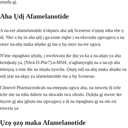
ọnọdụ gị.
Aha Ụdị Afamelanotide
A na-ere afamelanotide n'okpuru aha ụdị Scenesse n'ọtụtụ mba ebe ọ
dị. Nke a bụ isi aha ụdị ị ga-ezute mgbe ị na-ekwurịta ọgwụgwọ a na
onye na-ahụ maka ahụike gị ma ọ bụ onye na-ere ọgwụ.
N'ime mpaghara ụfọdụ, ị nwekwara ike ịhụ ya ka a na-akpọ ya aha
kemịkalụ ya, [Nle4-D-Phe7]-α-MSH, n'agbanyeghị na a na-eji aha
teknụzụ a eme ihe na ntọala nyocha. Ọtụtụ ndị na-ahụ maka ahụike na
ndị ọrịa na-akpọ ya afamelanotide ma ọ bụ Scenesse.
Clinuvel Pharmaceuticals na-emepụta ọgwụ ahụ, na nnweta dị iche
iche site na mba dabere na nkwado iwu obodo. Dọkịta gị nwere ike
inyere gị aka ịghọta ma ọgwụgwọ a dị na mpaghara gị na otu esi
enweta ya.
Ụzọ ọzọ maka Afamelanotide