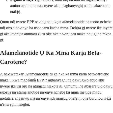
amino acid ndị a na-enyere aka, n'agbanyeghị na ihe akaebe dị
ntakịrị.
Ọtụtụ ndị nwere EPP na-ahụ na ijikọta afamelanotide na usoro nchebe
ndị ọzọ a na-enye ha nsonaazụ kacha mma. Dọkịta gị nwere ike inyere
gị aka ịmepụta atụmatụ zuru oke nke na-arụ ọrụ maka ndụ gị na mkpa
gị.
Afamelanotide Ọ Ka Mma Karịa Beta-
Carotene?
A na-ewerekarị Afamelanotide dị ka nke ka mma karịa beta-carotene
maka ijikwa mgbaàmà EPP, n'agbanyeghị na ọgwụgwọ abụọ ahụ
nwere ike ịrụ ọrụ na atụmatụ nlekọta gị. Ọmụmụ ihe gbasara ụlọ ọgwụ
egosila na afamelanotide na-enye nchebe ka mma megide mgbu
metụtara anyanwụ ma na-enye ndị mmadụ ohere iji oge buru ibu n'èzí
n'enweghị nsogbu.