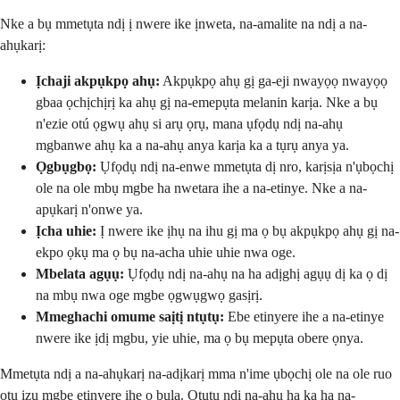
Nke a bụ mmetụta ndị ị nwere ike ịnweta, na-amalite na ndị a na-
ahụkarị:
Ịchaji akpụkpọ ahụ:
Akpụkpọ ahụ gị ga-eji nwayọọ nwayọọ
gbaa ọchịchịrị ka ahụ gị na-emepụta melanin karịa. Nke a bụ
n'ezie otú ọgwụ ahụ si arụ ọrụ, mana ụfọdụ ndị na-ahụ
mgbanwe ahụ ka a na-ahụ anya karịa ka a tụrụ anya ya.
Ọgbụgbọ:
Ụfọdụ ndị na-enwe mmetụta dị nro, karịsịa n'ụbọchị
ole na ole mbụ mgbe ha nwetara ihe a na-etinye. Nke a na-
apụkarị n'onwe ya.
Ịcha uhie:
Ị nwere ike ịhụ na ihu gị ma ọ bụ akpụkpọ ahụ gị na-
ekpo ọkụ ma ọ bụ na-acha uhie uhie nwa oge.
Mbelata agụụ:
Ụfọdụ ndị na-ahụ na ha adịghị agụụ dị ka ọ dị
na mbụ nwa oge mgbe ọgwụgwọ gasịrị.
Mmeghachi omume saịtị ntụtụ:
Ebe etinyere ihe a na-etinye
nwere ike ịdị mgbu, yie uhie, ma ọ bụ mepụta obere ọnya.
Mmetụta ndị a na-ahụkarị na-adịkarị mma n'ime ụbọchị ole na ole ruo
otu izu mgbe etinyere ihe ọ bụla. Ọtụtụ ndị na-ahụ ha ka ha na-