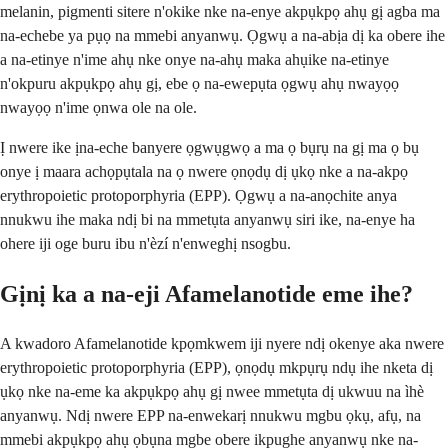
melanin, pigmenti sitere n'okike nke na-enye akpụkpọ ahụ gị agba ma
na-echebe ya pụọ ​​na mmebi anyanwụ. Ọgwụ a na-abịa dị ka obere ihe
a na-etinye n'ime ahụ nke onye na-ahụ maka ahụike na-etinye
n'okpuru akpụkpọ ahụ gị, ebe ọ na-ewepụta ọgwụ ahụ nwayọọ
nwayọọ n'ime ọnwa ole na ole.
Ị nwere ike ịna-eche banyere ọgwụgwọ a ma ọ bụrụ na gị ma ọ bụ
onye ị maara achọpụtala na ọ nwere ọnọdụ dị ụkọ nke a na-akpọ
erythropoietic protoporphyria (EPP). Ọgwụ a na-anọchite anya
nnukwu ihe maka ndị bi na mmetụta anyanwụ siri ike, na-enye ha
ohere iji oge buru ibu n'èzí n'enweghị nsogbu.
Gịnị ka a na-eji Afamelanotide eme ihe?
A kwadoro Afamelanotide kpọmkwem iji nyere ndị okenye aka nwere
erythropoietic protoporphyria (EPP), ọnọdụ mkpụrụ ndụ ihe nketa dị
ụkọ nke na-eme ka akpụkpọ ahụ gị nwee mmetụta dị ukwuu na ìhè
anyanwụ. Ndị nwere EPP na-enwekarị nnukwu mgbu ọkụ, afụ, na
mmebi akpụkpọ ahụ ọbụna mgbe obere ikpughe anyanwụ nke na-