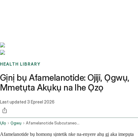
Benchmarks
Stories
FAQ
Sign up / Log in
HEALTH LIBRARY
Gịnị bụ Afamelanotide: Ojiji, Ọgwụ,
Mmetụta Akụkụ na Ihe Ọzọ
Last updated
3 Epreel 2026
Ụlọ
Ọgwụ
Afamelanotide Subcutaneous Route
Afamelanotide bụ homonụ sịntetik nke na-enyere ahụ gị aka imepụta