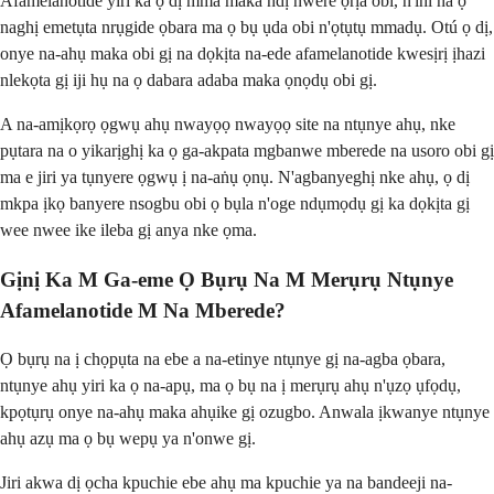
Afamelanotide yiri ka ọ dị mma maka ndị nwere ọrịa obi, n'ihi na ọ
naghị emetụta nrụgide ọbara ma ọ bụ ụda obi n'ọtụtụ mmadụ. Otú ọ dị,
onye na-ahụ maka obi gị na dọkịta na-ede afamelanotide kwesịrị ịhazi
nlekọta gị iji hụ na ọ dabara adaba maka ọnọdụ obi gị.
A na-amịkọrọ ọgwụ ahụ nwayọọ nwayọọ site na ntụnye ahụ, nke
pụtara na o yikarịghị ka ọ ga-akpata mgbanwe mberede na usoro obi gị
ma e jiri ya tụnyere ọgwụ ị na-aṅụ ọnụ. N'agbanyeghị nke ahụ, ọ dị
mkpa ịkọ banyere nsogbu obi ọ bụla n'oge ndụmọdụ gị ka dọkịta gị
wee nwee ike ileba gị anya nke ọma.
Gịnị Ka M Ga-eme Ọ Bụrụ Na M Merụrụ Ntụnye
Afamelanotide M Na Mberede?
Ọ bụrụ na ị chọpụta na ebe a na-etinye ntụnye gị na-agba ọbara,
ntụnye ahụ yiri ka ọ na-apụ, ma ọ bụ na ị merụrụ ahụ n'ụzọ ụfọdụ,
kpọtụrụ onye na-ahụ maka ahụike gị ozugbo. Anwala ịkwanye ntụnye
ahụ azụ ma ọ bụ wepụ ya n'onwe gị.
Jiri akwa dị ọcha kpuchie ebe ahụ ma kpuchie ya na bandeeji na-