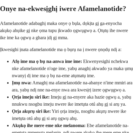
Onye na-ekwesịghị iwere Afamelanotide?
Afamelanotide adabaghị maka onye ọ bụla, dọkịta gị ga-enyocha
akụkọ ahụike gị nke ọma tupu ịkwado ọgwụgwọ a. Ọtụtụ ihe nwere
ike ime ka ọgwụ a ghara ịdị gị mma.
Ịkwesighi ịnata afamelanotide ma ọ bụrụ na ị nwere ọnọdụ ndị a:
Afọ ime ma ọ bụ na-anwa ime ime:
Ekwenyesighi nchekwa
nke afamelanotide n'oge ime, yabụ anaghị akwado ya maka ụmụ
nwanyị dị ime ma ọ bụ na-eme atụmatụ ime.
Ịmụ nwa:
Amaghị ma afamelanotide na-abanye n'ime mmiri ara
ara, yabụ ndị nne na-enye nwa ara kwesịrị izere ọgwụgwọ a.
Ọrịa imeju siri ike:
Imeju gị na-enyere aka hazie ọgwụ a, yabụ
nnukwu nsogbu imeju nwere ike imetụta otú ahụ gị si arụ ya.
Ọrịa akụrụ siri ike:
Yiri ọrịa imeju, nsogbu akụrụ nwere ike
imetụta otú ahụ gị si arụ ọgwụ ahụ.
Akụkọ ihe mere eme nke melanoma:
Ebe afamelanotide na-
emetụta mmepụta melanin, ndị nwere akụkọ ihe mere eme nke