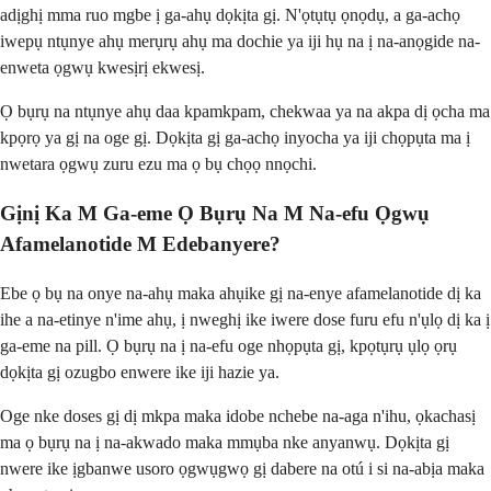
adịghị mma ruo mgbe ị ga-ahụ dọkịta gị. N'ọtụtụ ọnọdụ, a ga-achọ
iwepụ ntụnye ahụ merụrụ ahụ ma dochie ya iji hụ na ị na-anọgide na-
enweta ọgwụ kwesịrị ekwesị.
Ọ bụrụ na ntụnye ahụ daa kpamkpam, chekwaa ya na akpa dị ọcha ma
kpọrọ ya gị na oge gị. Dọkịta gị ga-achọ inyocha ya iji chọpụta ma ị
nwetara ọgwụ zuru ezu ma ọ bụ chọọ nnọchi.
Gịnị Ka M Ga-eme Ọ Bụrụ Na M Na-efu Ọgwụ
Afamelanotide M Edebanyere?
Ebe ọ bụ na onye na-ahụ maka ahụike gị na-enye afamelanotide dị ka
ihe a na-etinye n'ime ahụ, ị ​​nweghị ike iwere dose furu efu n'ụlọ dị ka ị
ga-eme na pill. Ọ bụrụ na ị na-efu oge nhọpụta gị, kpọtụrụ ụlọ ọrụ
dọkịta gị ozugbo enwere ike iji hazie ya.
Oge nke doses gị dị mkpa maka idobe nchebe na-aga n'ihu, ọkachasị
ma ọ bụrụ na ị na-akwado maka mmụba nke anyanwụ. Dọkịta gị
nwere ike ịgbanwe usoro ọgwụgwọ gị dabere na otú i si na-abịa maka