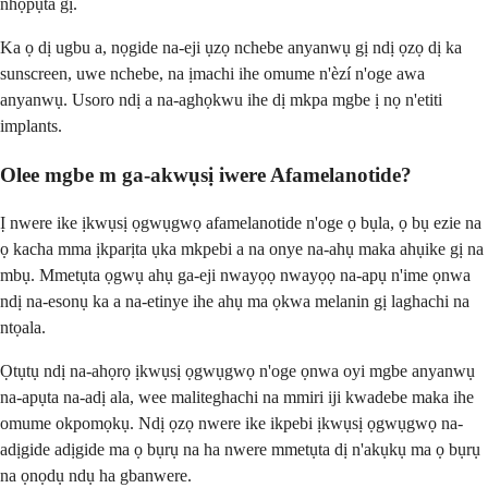
nhọpụta gị.
Ka ọ dị ugbu a, nọgide na-eji ụzọ nchebe anyanwụ gị ndị ọzọ dị ka
sunscreen, uwe nchebe, na ịmachi ihe omume n'èzí n'oge awa
anyanwụ. Usoro ndị a na-aghọkwu ihe dị mkpa mgbe ị nọ n'etiti
implants.
Olee mgbe m ga-akwụsị iwere Afamelanotide?
Ị nwere ike ịkwụsị ọgwụgwọ afamelanotide n'oge ọ bụla, ọ bụ ezie na
ọ kacha mma ịkparịta ụka mkpebi a na onye na-ahụ maka ahụike gị na
mbụ. Mmetụta ọgwụ ahụ ga-eji nwayọọ nwayọọ na-apụ n'ime ọnwa
ndị na-esonụ ka a na-etinye ihe ahụ ma ọkwa melanin gị laghachi na
ntọala.
Ọtụtụ ndị na-ahọrọ ịkwụsị ọgwụgwọ n'oge ọnwa oyi mgbe anyanwụ
na-apụta na-adị ala, wee maliteghachi na mmiri iji kwadebe maka ihe
omume okpomọkụ. Ndị ọzọ nwere ike ikpebi ịkwụsị ọgwụgwọ na-
adịgide adịgide ma ọ bụrụ na ha nwere mmetụta dị n'akụkụ ma ọ bụrụ
na ọnọdụ ndụ ha gbanwere.