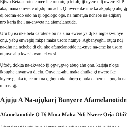
Ejiwo Beta-carotene mee ihe ruo ọtụtụ iri afọ iji nyere ndị nwere EPP
aka, mana o nwere ụfọdụ mmachi. Ọ nwere ike ime ka akpụkpọ ahụ gị
dị oroma-edo edo na iji ogologo oge, na mmetụta nchebe na-adịkarị
nro karịa ihe ị na-enweta na afamelanotide.
Uru bụ isi nke beta-carotene bụ na a na-ewere ya dị ka mgbakwunye
ọnụ, yabụ enweghị mkpa maka usoro ntụnye. Agbanyeghị, ọtụtụ ndị
na-ahụ na nchebe dị elu nke afamelanotide na-enye na-eme ka usoro
ntụnye ahụ kwesịkwara ekwesi.
Ụfọdụ dọkịta na-akwado iji ọgwụgwọ abụọ ahụ ọnụ, karịsịa n'oge
ikpughe anyanwụ dị elu. Onye na-ahụ maka ahụike gị nwere ike
inyere gị aka tụlee uru na ọghọm nke nhọrọ ọ bụla dabere na ọnọdụ na
mmasị gị.
Ajụjụ A Na-ajụkarị Banyere Afamelanotide
Afamelanotide Ọ Dị Mma Maka Ndị Nwere Ọrịa Obi?