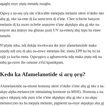
agaghị enye ọtụtụ mmadụ nsogbu.
Ọgwụ a na-arụ ọrụ site n'ịkwalite mmepụta melanin sitere n'okike nke
ahụ gị, nke na-eme dị ka sunscreen dị n'ime. Chee echiche banyere
melanin dị ka usoro nchebe arụnyere n'ime akpụkpọ ahụ gị nke na-
enyere aka ịmịnye ma gbasaa ụzarị UV na-emerụ ahụ tupu ha emee
mmebi.
N'ụfọdụ mba, ndị dọkịta nwekwara ike ịnye afamelanotide maka
ọnọdụ ndị ọzọ dị ụkọ na-enwe mmetụta ìhè, mana EPP ka bụ isi na
ojiji ya kacha mma. Ọgwụgwọ a agbanweela ndụ maka ọtụtụ ndị na
mbụ ga-ezere ihe omume n'èzí kpamkpam.
Kedu ka Afamelanotide si arụ ọrụ?
Afamelanotide na-eṅomi homonụ sitere n'okike n'ime ahụ gị nke a na-
akpọ alpha-melanocyte stimulating hormone (α-MSH). Homonụ a na-
agwa mkpụrụ ndụ pụrụ iche n'ime akpụkpọ ahụ gị nke a na-akpọ
melanocytes ka ha mepụta melanin, pigmenti na-enye akpụkpọ ahụ gị