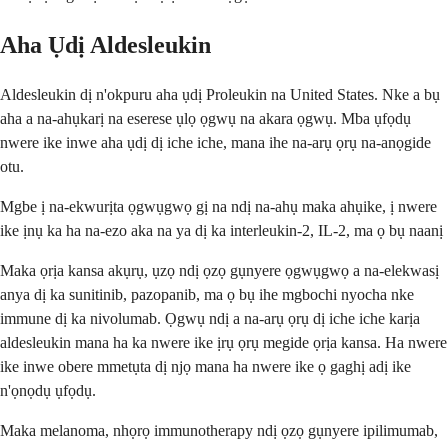
Aha Ụdị Aldesleukin
Aldesleukin dị n'okpuru aha ụdị Proleukin na United States. Nke a bụ
aha a na-ahụkarị na eserese ụlọ ọgwụ na akara ọgwụ. Mba ụfọdụ
nwere ike inwe aha ụdị dị iche iche, mana ihe na-arụ ọrụ na-anọgide
otu.
Mgbe ị na-ekwurịta ọgwụgwọ gị na ndị na-ahụ maka ahụike, ị nwere
ike ịnụ ka ha na-ezo aka na ya dị ka interleukin-2, IL-2, ma ọ bụ naanị
Maka ọrịa kansa akụrụ, ụzọ ndị ọzọ gụnyere ọgwụgwọ a na-elekwasị
anya dị ka sunitinib, pazopanib, ma ọ bụ ihe mgbochi nyocha nke
immune dị ka nivolumab. Ọgwụ ndị a na-arụ ọrụ dị iche iche karịa
aldesleukin mana ha ka nwere ike ịrụ ọrụ megide ọrịa kansa. Ha nwere
ike inwe obere mmetụta dị njọ mana ha nwere ike ọ gaghị adị ike
n'ọnọdụ ụfọdụ.
Maka melanoma, nhọrọ immunotherapy ndị ọzọ gụnyere ipilimumab,