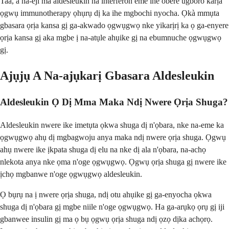
Taa, a na-eji ma aldesleukin na interferon eme ihe obere ugboro karịa
ọgwụ immunotherapy ọhụrụ dị ka ihe mgbochi nyocha. Ọkà mmụta
gbasara ọrịa kansa gị ga-akwado ọgwụgwọ nke yikarịrị ka ọ ga-enyere
ọrịa kansa gị aka mgbe ị na-atụle ahụike gị na ebumnuche ọgwụgwọ
gị.
Ajụjụ A Na-ajụkarị Gbasara Aldesleukin
Aldesleukin Ọ Dị Mma Maka Ndị Nwere Ọrịa Shuga?
Aldesleukin nwere ike imetụta ọkwa shuga dị n'ọbara, nke na-eme ka
ọgwụgwọ ahụ dị mgbagwoju anya maka ndị nwere ọrịa shuga. Ọgwụ
ahụ nwere ike ịkpata shuga dị elu na nke dị ala n'ọbara, na-achọ
nlekota anya nke ọma n'oge ọgwụgwọ. Ọgwụ ọrịa shuga gị nwere ike
ịchọ mgbanwe n'oge ọgwụgwọ aldesleukin.
Ọ bụrụ na ị nwere ọrịa shuga, ndị otu ahụike gị ga-enyocha ọkwa
shuga dị n'ọbara gị mgbe niile n'oge ọgwụgwọ. Ha ga-arụkọ ọrụ gị iji
gbanwee insulin gị ma ọ bụ ọgwụ ọrịa shuga ndị ọzọ dịka achọrọ.