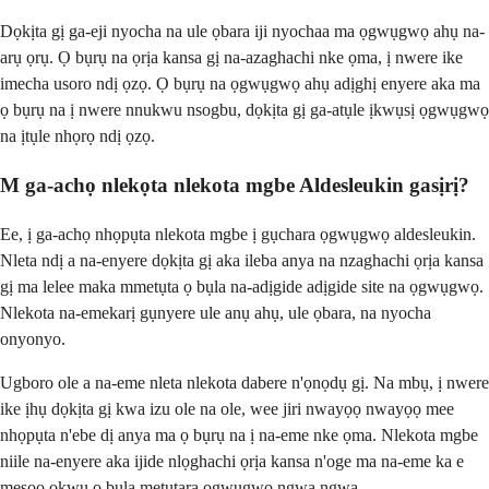
Dọkịta gị ga-eji nyocha na ule ọbara iji nyochaa ma ọgwụgwọ ahụ na-
arụ ọrụ. Ọ bụrụ na ọrịa kansa gị na-azaghachi nke ọma, ị nwere ike
imecha usoro ndị ọzọ. Ọ bụrụ na ọgwụgwọ ahụ adịghị enyere aka ma
ọ bụrụ na ị nwere nnukwu nsogbu, dọkịta gị ga-atụle ịkwụsị ọgwụgwọ
na ịtụle nhọrọ ndị ọzọ.
M ga-achọ nlekọta nlekota mgbe Aldesleukin gasịrị?
Ee, ị ga-achọ nhọpụta nlekota mgbe ị gụchara ọgwụgwọ aldesleukin.
Nleta ndị a na-enyere dọkịta gị aka ileba anya na nzaghachi ọrịa kansa
gị ma lelee maka mmetụta ọ bụla na-adịgide adịgide site na ọgwụgwọ.
Nlekota na-emekarị gụnyere ule anụ ahụ, ule ọbara, na nyocha
onyonyo.
Ugboro ole a na-eme nleta nlekota dabere n'ọnọdụ gị. Na mbụ, ị nwere
ike ịhụ dọkịta gị kwa izu ole na ole, wee jiri nwayọọ nwayọọ mee
nhọpụta n'ebe dị anya ma ọ bụrụ na ị na-eme nke ọma. Nlekota mgbe
niile na-enyere aka ijide nlọghachi ọrịa kansa n'oge ma na-eme ka e
mesoo okwu ọ bụla metụtara ọgwụgwọ ngwa ngwa.