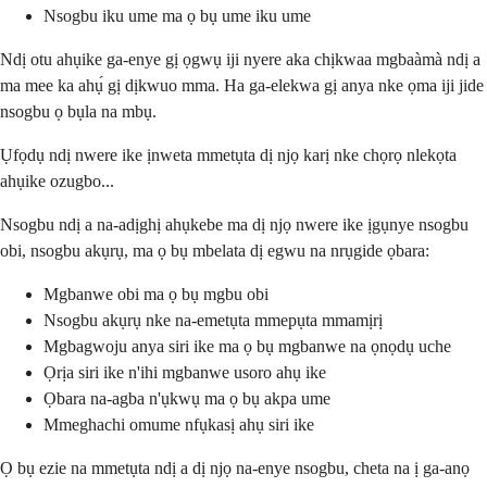
Nsogbu iku ume ma ọ bụ ume iku ume
Ndị otu ahụike ga-enye gị ọgwụ iji nyere aka chịkwaa mgbaàmà ndị a
ma mee ka ahụ́ gị dịkwuo mma. Ha ga-elekwa gị anya nke ọma iji jide
nsogbu ọ bụla na mbụ.
Ụfọdụ ndị nwere ike ịnweta mmetụta dị njọ karị nke chọrọ nlekọta
ahụike ozugbo...
Nsogbu ndị a na-adịghị ahụkebe ma dị njọ nwere ike ịgụnye nsogbu
obi, nsogbu akụrụ, ma ọ bụ mbelata dị egwu na nrụgide ọbara:
Mgbanwe obi ma ọ bụ mgbu obi
Nsogbu akụrụ nke na-emetụta mmepụta mmamịrị
Mgbagwoju anya siri ike ma ọ bụ mgbanwe na ọnọdụ uche
Ọrịa siri ike n'ihi mgbanwe usoro ahụ ike
Ọbara na-agba n'ụkwụ ma ọ bụ akpa ume
Mmeghachi omume nfụkasị ahụ siri ike
Ọ bụ ezie na mmetụta ndị a dị njọ na-enye nsogbu, cheta na ị ga-anọ