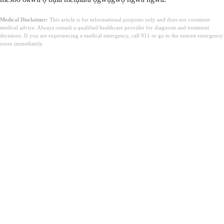
Medical Disclaimer:
This article is for informational purposes only and does not constitute
medical advice. Always consult a qualified healthcare provider for diagnosis and treatment
decisions. If you are experiencing a medical emergency, call 911 or go to the nearest emergency
room immediately.