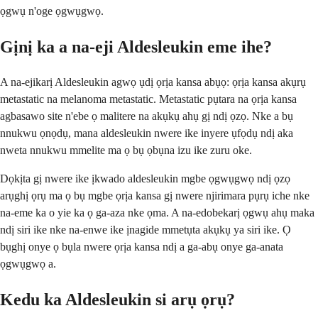
ọgwụ n'oge ọgwụgwọ.
Gịnị ka a na-eji Aldesleukin eme ihe?
A na-ejikarị Aldesleukin agwọ ụdị ọrịa kansa abụọ: ọrịa kansa akụrụ
metastatic na melanoma metastatic. Metastatic pụtara na ọrịa kansa
agbasawo site n'ebe ọ malitere na akụkụ ahụ gị ndị ọzọ. Nke a bụ
nnukwu ọnọdụ, mana aldesleukin nwere ike inyere ụfọdụ ndị aka
nweta nnukwu mmelite ma ọ bụ ọbụna izu ike zuru oke.
Dọkịta gị nwere ike ịkwado aldesleukin mgbe ọgwụgwọ ndị ọzọ
arụghị ọrụ ma ọ bụ mgbe ọrịa kansa gị nwere njirimara pụrụ iche nke
na-eme ka o yie ka ọ ga-aza nke ọma. A na-edobekarị ọgwụ ahụ maka
ndị siri ike nke na-enwe ike ịnagide mmetụta akụkụ ya siri ike. Ọ
bụghị onye ọ bụla nwere ọrịa kansa ndị a ga-abụ onye ga-anata
ọgwụgwọ a.
Kedu ka Aldesleukin si arụ ọrụ?