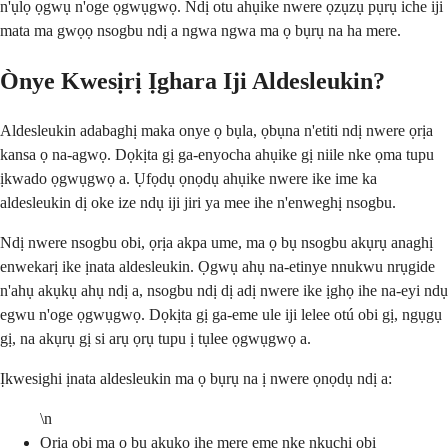
n'ụlọ ọgwụ n'oge ọgwụgwọ. Ndị otu ahụike nwere ọzụzụ pụrụ iche iji
mata ma gwọọ nsogbu ndị a ngwa ngwa ma ọ bụrụ na ha mere.
Ònye Kwesịrị Ịghara Iji Aldesleukin?
Aldesleukin adabaghị maka onye ọ bụla, ọbụna n'etiti ndị nwere ọrịa
kansa ọ na-agwọ. Dọkịta gị ga-enyocha ahụike gị niile nke ọma tupu
ịkwado ọgwụgwọ a. Ụfọdụ ọnọdụ ahụike nwere ike ime ka
aldesleukin dị oke ize ndụ iji jiri ya mee ihe n'enweghị nsogbu.
Ndị nwere nsogbu obi, ọrịa akpa ume, ma ọ bụ nsogbu akụrụ anaghị
enwekarị ike ịnata aldesleukin. Ọgwụ ahụ na-etinye nnukwu nrụgide
n'ahụ akụkụ ahụ ndị a, nsogbu ndị dị adị nwere ike ịghọ ihe na-eyi ndụ
egwu n'oge ọgwụgwọ. Dọkịta gị ga-eme ule iji lelee otú obi gị, ngụgụ
gị, na akụrụ gị si arụ ọrụ tupu ị tụlee ọgwụgwọ a.
Ịkwesighi ịnata aldesleukin ma ọ bụrụ na ị nwere ọnọdụ ndị a:
\n
Ọrịa obi ma ọ bụ akụkọ ihe mere eme nke nkụchi obi