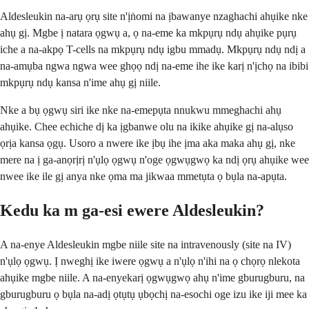
Aldesleukin na-arụ ọrụ site n'ịṅomi na ịbawanye nzaghachi ahụike nke
ahụ gị. Mgbe ị natara ọgwụ a, ọ na-eme ka mkpụrụ ndụ ahụike pụrụ
iche a na-akpọ T-cells na mkpụrụ ndụ igbu mmadụ. Mkpụrụ ndụ ndị a
na-amụba ngwa ngwa wee ghọọ ndị na-eme ihe ike karị n'ịchọ na ibibi
mkpụrụ ndụ kansa n'ime ahụ gị niile.
Nke a bụ ọgwụ siri ike nke na-emepụta nnukwu mmeghachi ahụ
ahụike. Chee echiche dị ka ịgbanwe olu na ikike ahụike gị na-alụso
ọrịa kansa ọgụ. Usoro a nwere ike ịbụ ihe ịma aka maka ahụ gị, nke
mere na ị ga-anọrịrị n'ụlọ ọgwụ n'oge ọgwụgwọ ka ndị ọrụ ahụike wee
nwee ike ile gị anya nke ọma ma jikwaa mmetụta ọ bụla na-apụta.
Kedu ka m ga-esi ewere Aldesleukin?
A na-enye Aldesleukin mgbe niile site na intravenously (site na IV)
n'ụlọ ọgwụ. Ị nweghị ike iwere ọgwụ a n'ụlọ n'ihi na ọ chọrọ nlekota
ahụike mgbe niile. A na-enyekarị ọgwụgwọ ahụ n'ime gburugburu, na
gburugburu ọ bụla na-adị ọtụtụ ụbọchị na-esochi oge izu ike iji mee ka