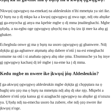
Nkwụsị ọgwụgwọ na-emekarị na aldesleukin n'ihi mmetụta ya siri ike.
Ọ bụrụ na ọ dị mkpa ka a kwụsị ọgwụgwọ gị nwa oge, ndị otu ahụike
gị ga-enyocha gị anya ma kpebie mgbe ọ dị mma ịmaliteghachi. Mgbe
ụfọdụ, a na-egbu oge ọgwụgwọ ụbọchị ma ọ bụ izu iji mee ka ahụ gị
gbakee.
Echegbula onwe gị ma ọ bụrụ na usoro ọgwụgwọ gị gbanwere. Ndị
dọkịta gị ga-agbanwe atụmatụ ahụ dabere n'otú ị na-esi emeghachi
omume na otú i si anabata ọgwụ ahụ nke ọma. Ebumnuche ya bụ inye
gị ọgwụgwọ kachasị dị irè mgbe ị na-eme ka ị dị mma.
Kedu mgbe m nwere ike ịkwụsị ịṅụ Aldesleukin?
Ị ga-akwụsị ọgwụgwọ aldesleukin mgbe dọkịta gị chọpụtara na ọ
baghị uru ọzọ ma ọ bụrụ na mmetụta ndị ahụ dị oke njọ. Mkpebi a
dabere n'otú ọrịa kansa gị si azaghachi ọgwụgwọ na ahụike gị n'ozuzu
ya. Ụfọdụ ndị na-emecha usoro ha zubere, ebe ndị ọzọ nwere ike
ịkwụsị n'oge.