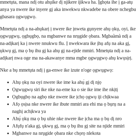
mmetụta, mana ndị otu ahụike dị njikere ijikwa ha. Ịghọta ihe ị ga-atụ
anya ya nwere ike inyere gị aka inwekwu nkwadebe na obere nchegbu
gbasara ọgwụgwọ.
Mmetụta ndị a na-ahụkarị ị nwere ike ịnweta gụnyere ahụ ọkụ, oyi, ike
ọgwụgwụ, ọgbụgbọ, na mgbanwe na nrụgide ọbara. Mgbaàmà ndị a
na-adịkarị ka ị nwere nnukwu flu. Ị nwekwara ike ịhụ afụ na aka gị,
ụkwụ gị, ma ọ bụ ihu gị ka ahụ gị na-ejide mmiri. Mmetụta ndị a na-
adịkarị nwa oge ma na-akawanye mma mgbe ọgwụgwọ ahụ kwụsịrị.
Nke a bụ mmetụta ndị ị ga-enwe ike izute n'oge ọgwụgwọ:
Ahụ ọkụ na oyi nwere ike ime ka ahụ́ gị dị njọ
Ọgwụgwụ siri ike nke na-eme ka o sie ike ime ihe nkịtị
Ọgbụgbọ na agbọ nke nwere ike ịchọ ọgwụ iji chịkwaa
Afọ ọsịsa nke nwere ike ibute mmiri ara ehi ma ọ bụrụ na a
naghị achịkwa ya
Ahụ́ ọkụ ma ọ bụ uhie nke nwere ike ịcha ma ọ bụ dị nro
Afụfụ n'aka gị, ụkwụ gị, ma ọ bụ ihu gị site na njide mmiri
Mgbanwe na nrụgide ọbara nke chọrọ nlekota