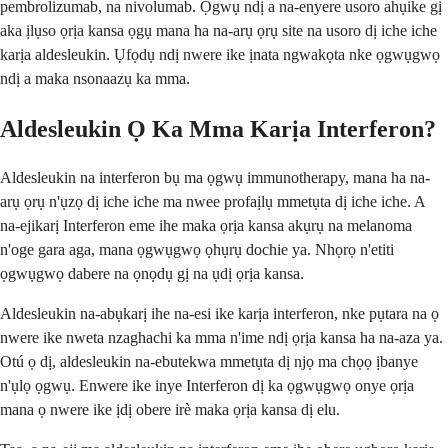
pembrolizumab, na nivolumab. Ọgwụ ndị a na-enyere usoro ahụike gị
aka ịlụso ọrịa kansa ọgụ mana ha na-arụ ọrụ site na usoro dị iche iche
karịa aldesleukin. Ụfọdụ ndị nwere ike ịnata ngwakọta nke ọgwụgwọ
ndị a maka nsonaazụ ka mma.
Aldesleukin Ọ Ka Mma Karịa Interferon?
Aldesleukin na interferon bụ ma ọgwụ immunotherapy, mana ha na-
arụ ọrụ n'ụzọ dị iche iche ma nwee profaịlụ mmetụta dị iche iche. A
na-ejikarị Interferon eme ihe maka ọrịa kansa akụrụ na melanoma
n'oge gara aga, mana ọgwụgwọ ọhụrụ dochie ya. Nhọrọ n'etiti
ọgwụgwọ dabere na ọnọdụ gị na ụdị ọrịa kansa.
Aldesleukin na-abụkarị ihe na-esi ike karịa interferon, nke pụtara na ọ
nwere ike nweta nzaghachi ka mma n'ime ndị ọrịa kansa ha na-aza ya.
Otú ọ dị, aldesleukin na-ebutekwa mmetụta dị njọ ma chọọ ịbanye
n'ụlọ ọgwụ. Enwere ike inye Interferon dị ka ọgwụgwọ onye ọrịa
mana ọ nwere ike ịdị obere irè maka ọrịa kansa dị elu.