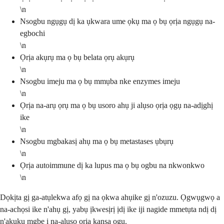
\n
Nsogbu ngụgụ dị ka ụkwara ume ọkụ ma ọ bụ ọrịa ngụgụ na-
egbochi
\n
Ọrịa akụrụ ma ọ bụ belata ọrụ akụrụ
\n
Nsogbu imeju ma ọ bụ mmụba nke enzymes imeju
\n
Ọrịa na-arụ ọrụ ma ọ bụ usoro ahụ ji alụso ọrịa ọgụ na-adịghị
ike
\n
Nsogbu mgbakasị ahụ ma ọ bụ metastases ụbụrụ
\n
Ọrịa autoimmune dị ka lupus ma ọ bụ ogbu na nkwonkwo
\n
Dọkịta gị ga-atụlekwa afọ gị na ọkwa ahụike gị n'ozuzu. Ọgwụgwọ a
na-achọsi ike n'ahụ gị, yabụ ịkwesịrị ịdị ike iji nagide mmetụta ndị dị
n'akụkụ mgbe ị na-alụso ọrịa kansa ọgụ.