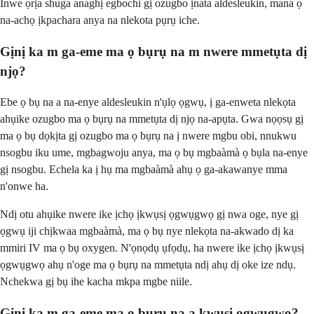
Inwe ọrịa shuga anaghị egbochi gị ozugbo ịnata aldesleukin, mana ọ
na-achọ ịkpachara anya na nlekota pụrụ iche.
Gịnị ka m ga-eme ma ọ bụrụ na m nwere mmetụta dị
njọ?
Ebe ọ bụ na a na-enye aldesleukin n'ụlọ ọgwụ, ị ga-enweta nlekọta
ahụike ozugbo ma ọ bụrụ na mmetụta dị njọ na-apụta. Gwa nọọsụ gị
ma ọ bụ dọkịta gị ozugbo ma ọ bụrụ na ị nwere mgbu obi, nnukwu
nsogbu iku ume, mgbagwoju anya, ma ọ bụ mgbaàmà ọ bụla na-enye
gị nsogbu. Echela ka ị hụ ma mgbaàmà ahụ ọ ga-akawanye mma
n'onwe ha.
Ndị otu ahụike nwere ike ịchọ ịkwụsị ọgwụgwọ gị nwa oge, nye gị
ọgwụ iji chịkwaa mgbaàmà, ma ọ bụ nye nlekọta na-akwado dị ka
mmiri IV ma ọ bụ oxygen. N'ọnọdụ ụfọdụ, ha nwere ike ịchọ ịkwụsị
ọgwụgwọ ahụ n'oge ma ọ bụrụ na mmetụta ndị ahụ dị oke ize ndụ.
Nchekwa gị bụ ihe kacha mkpa mgbe niile.
Gịnị ka m ga-eme ma ọ bụrụ na a kwụsị ọgwụgwọ?