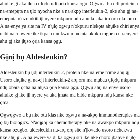
ahụike gị aka ịlụso ụfọdụ ụdị ọrịa kansa ọgụ. Ọgwụ a bụ ụdị protein a
na-emepụta na ụlọ nyocha nke a na-akpọ interleukin-2, nke ahụ gị na-
emepụta n'ụzọ nkịtị iji nyere mkpụrụ ndụ ahụike aka ịrụ ọrụ nke ọma.
A na-enye ya site na IV n'ụlọ ọgwụ n'okpuru nlekọta ahụike chiri anya
n'ihi na ọ nwere ike ịkpata nnukwu mmetụta akụkụ mgbe ọ na-enyere
ahụ gị aka ịlụso ọrịa kansa ọgụ.
Gịnị bụ Aldesleukin?
Aldesleukin bụ ụdị interleukin-2, protein nke na-eme n'ime ahụ gị.
Usoro ahụike gị na-eji interleukin-2 arụ ọrụ ma mụbaa ụfọdụ mkpụrụ
ndụ ọbara ọcha na-alụso ọrịa kansa ọgụ. Ọgwụ ahụ na-enye usoro
ahụike gị ike iji nyere ya aka ịmata ma bibie mkpụrụ ndụ kansa nke
ọma.
Ọgwụgwọ a bụ nke otu klas nke ọgwụ a na-akpọ immunotherapies ma
ọ bụ biologics. N'adịghị ka chemotherapy nke na-awakpo mkpụrụ ndụ
kansa ozugbo, aldesleukin na-arụ ọrụ site n'ịkwado usoro nchekwa
nke ahụ gị. A na-ewere ya dị ka ọgwụ siri ike nke chọrọ ịbanye n'ụlọ