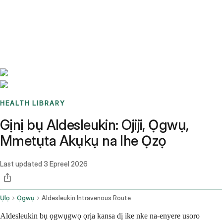
Benchmarks
Stories
FAQ
Sign up / Log in
HEALTH LIBRARY
Gịnị bụ Aldesleukin: Ojiji, Ọgwụ,
Mmetụta Akụkụ na Ihe Ọzọ
Last updated
3 Epreel 2026
Ụlọ
Ọgwụ
Aldesleukin Intravenous Route
Aldesleukin bụ ọgwụgwọ ọrịa kansa dị ike nke na-enyere usoro