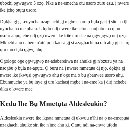
ụbọchị ọgwụgwọ 5 ọzọ. Nke a na-emecha otu usoro zuru ezu, ị nwere
ike ịchọ ọtụtụ usoro.
Dọkịta gị ga-enyocha nzaghachi gị mgbe usoro ọ bụla gasịrị site na iji
nyocha na ule ọbara. Ụfọdụ ndị nwere ike ịchọ naanị otu ma ọ bụ
usoro abụọ, ebe ndị ọzọ nwere ike irite uru site na ọgwụgwọ ndị ọzọ.
Mkpebi ahụ dabere n'otú ọrịa kansa gị si azaghachi na otú ahụ gị si arụ
ọrụ mmetụta ọgwụ ahụ.
Ogologo oge ọgwụgwọ na-adaberekwa na ahụike gị n'ozuzu ya na
nsogbu ọ bụla na-apụta. Ọ bụrụ na ị nwere mmetụta dị njọ, dọkịta gị
nwere ike ịkwụsị ọgwụgwọ ahụ n'oge ma ọ bụ gbanwee usoro ahụ.
Ebumnuche ya bụ inye gị uru kachasị mgbe ị na-eme ka ị dịrị nchebe
dịka o kwere mee.
Kedu Ihe Bụ Mmetụta Aldesleukin?
Aldesleukin nwere ike ịkpata mmetụta dị ukwuu n'ihi na ọ na-emepụta
nzaghachi ahụike siri ike n'ime ahụ gị. Ọtụtụ ndị na-enwe ụfọdụ