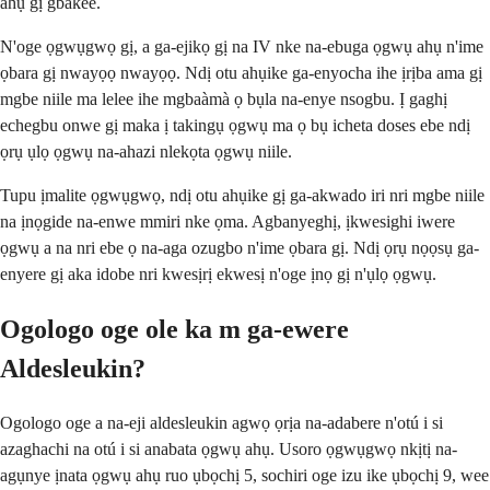
ahụ gị gbakee.
N'oge ọgwụgwọ gị, a ga-ejikọ gị na IV nke na-ebuga ọgwụ ahụ n'ime
ọbara gị nwayọọ nwayọọ. Ndị otu ahụike ga-enyocha ihe ịrịba ama gị
mgbe niile ma lelee ihe mgbaàmà ọ bụla na-enye nsogbu. Ị gaghị
echegbu onwe gị maka ị takingụ ọgwụ ma ọ bụ icheta doses ebe ndị
ọrụ ụlọ ọgwụ na-ahazi nlekọta ọgwụ niile.
Tupu ịmalite ọgwụgwọ, ndị otu ahụike gị ga-akwado iri nri mgbe niile
na ịnọgide na-enwe mmiri nke ọma. Agbanyeghị, ịkwesighi iwere
ọgwụ a na nri ebe ọ na-aga ozugbo n'ime ọbara gị. Ndị ọrụ nọọsụ ga-
enyere gị aka idobe nri kwesịrị ekwesị n'oge ịnọ gị n'ụlọ ọgwụ.
Ogologo oge ole ka m ga-ewere
Aldesleukin?
Ogologo oge a na-eji aldesleukin agwọ ọrịa na-adabere n'otú i si
azaghachi na otú i si anabata ọgwụ ahụ. Usoro ọgwụgwọ nkịtị na-
agụnye ịnata ọgwụ ahụ ruo ụbọchị 5, sochiri oge izu ike ụbọchị 9, wee