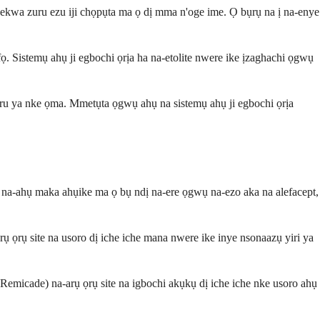
kwa zuru ezu iji chọpụta ma ọ dị mma n'oge ime. Ọ bụrụ na ị na-enye
fọ. Sistemụ ahụ ji egbochi ọrịa ha na-etolite nwere ike ịzaghachi ọgwụ
 uru ya nke ọma. Mmetụta ọgwụ ahụ na sistemụ ahụ ji egbochi ọrịa
ị na-ahụ maka ahụike ma ọ bụ ndị na-ere ọgwụ na-ezo aka na alefacept,
rụ ọrụ site na usoro dị iche iche mana nwere ike inye nsonaazụ yiri ya
Remicade) na-arụ ọrụ site na igbochi akụkụ dị iche iche nke usoro ahụ