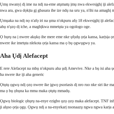
Ụmụ nwanyị dị ime na ndị na-eme atụmatụ ịmụ nwa ekwesịghị iji alefa
nwa ara, gwa dọkịta gị gbasara ihe ize ndụ na uru ya, n'ihi na amaghị
Ụmụaka na ndị nọ n'afọ iri na ụma n'okpuru afọ 18 ekwesịghị iji alefac
ahụ n'ụzọ dị iche, a maghịkwa mmetụta ya ogologo oge.
Ọ bụrụ na ị nwere akụkọ ihe mere eme nke ụfọdụ ọrịa kansa, karịsịa ọr
nwere ike imetụta nlekota ọrịa kansa ma ọ bụ ọgwụgwọ ya.
Aha Ụdị Alefacept
E rere Alefacept na mbụ n'okpuru aha ụdị Amevive. Nke a bụ isi aha ụ
ha nwere ike iji aha generic
Ọtụtụ ọgwụ ndị ọzọ nwere ike ịgwọ psoriasis dị nro ruo nke siri ike ma
ma ọ bụ ọbụna ka mma maka ọtụtụ mmadụ.
Ọgwụ biologic ọhụrụ na-enye ezigbo ụzọ ọzọ maka alefacept. TNF inhib
ji alụso ọrịa ọgụ. Ọgwụ ndị a na-enyekarị nsonaazụ ngwa ngwa karịa 