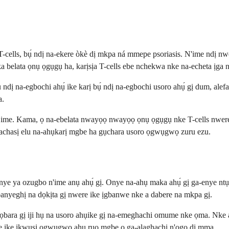
ọ T-cells, bụ́ ndị na-ekere òkè dị mkpa ná mmepe psoriasis. N'ime ndị n
a belata ọnụ ọgụgụ ha, karịsịa T-cells ebe nchekwa nke na-echeta ịga 
 ndị na-egbochi ahụ́ ike karị bụ́ ndị na-egbochi usoro ahụ́ gị dum, ale
a.
 ime. Kama, ọ na-ebelata nwayọọ nwayọọ ọnụ ọgụgụ nke T-cells nwere 
kachasị elu na-ahụkarị mgbe ha gụchara usoro ọgwụgwọ zuru ezu.
anye ya ozugbo n'ime anụ ahụ́ gị. Onye na-ahụ maka ahụ́ gị ga-enye ntụ
banyeghị na dọkịta gị nwere ike ịgbanwe nke a dabere na mkpa gị.
bara gị iji hụ na usoro ahụike gị na-emeghachi omume nke ọma. Nke a
ere ike ịkwụsị ọgwụgwọ ahụ ruo mgbe ọ ga-alaghachi n'ogo dị mma.