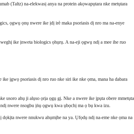
zumab (Taltz) na-elekwasị anya na protein akọwapụtara nke metụtara
ics, ọgwụ ọnụ nwere ike ịdị irè maka psoriasis dị nro ma na-enye
weghị ike ịnweta biologics ọhụrụ. A na-eji ọgwụ ndị a mee ihe ruo
e ike ịgwọ psoriasis dị nro ruo nke siri ike nke ọma, mana ha dabara
 usoro ahụ ji alụso ọrịa ọgụ gị. Nke a nwere ike ịpụta obere mmetụta
ka ndị nwere nsogbu ịṅụ ọgwụ kwa ụbọchị ma ọ bụ kwa izu.
ụ ndị dọkịta nwere nnukwu ahụmịhe na ya. Ụfọdụ ndị na-eme nke ọma na