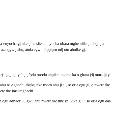
-enyocha gị nke ọma site na nyocha ọbara mgbe niile iji chọpụta
aza ọgwụ ahụ, atụla egwu ịkpọtụrụ ndị otu ahụike gị.
rịa ọgụ gị, yabụ ụfọdụ ọnọdụ ahụike na-eme ka ọ ghara ịdị mma iji ya.
hụ na-egbochi akụkụ nke usoro ahụ ji alụso ọrịa ọgụ gị, ọ nwere ike
ere ike ịmaliteghachi.
a ọgụ adịworị. Ọgwụ ahụ nwere ike ime ka ikike gị ịlụso ọrịa ọgụ daa