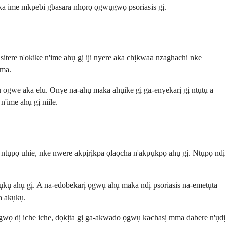
ị aka ime mkpebi gbasara nhọrọ ọgwụgwọ psoriasis gị.
tere n'okike n'ime ahụ gị iji nyere aka chịkwaa nzaghachi nke
mma.
 ogwe aka elu. Onye na-ahụ maka ahụike gị ga-enyekarị gị ntụtụ a
'ime ahụ gị niile.
ata ntụpọ uhie, nke nwere akpịrịkpa ọlaọcha n'akpụkpọ ahụ gị. Ntụpọ ndị
ụkụ ahụ gị. A na-edobekarị ọgwụ ahụ maka ndị psoriasis na-emetụta
a akụkụ.
wụgwọ dị iche iche, dọkịta gị ga-akwado ọgwụ kachasị mma dabere n'ụdị