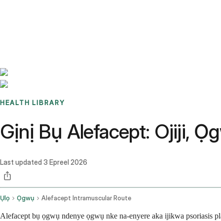
Benchmarks
Stories
FAQ
Sign up / Log in
HEALTH LIBRARY
Gịnị Bụ Alefacept: Ojiji,
Last updated
3 Epreel 2026
Ụlọ
Ọgwụ
Alefacept Intramuscular Route
Alefacept bụ ọgwụ ndenye ọgwụ nke na-enyere aka ijikwa psoriasis pla