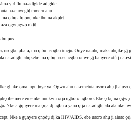
mà yiri flu na-adịgide adịgide
apụta na-enweghị mmerụ ahụ
ma ọ bụ afụ ọnụ nke ihu na akpịrị
ị aza ọgwụgwọ nkịtị
ọ bụ pus
, nsogbu ọbara, ma ọ bụ nsogbu imeju. Onye na-ahụ maka ahụike gị ga
a na-adịghị ahụkebe ma ọ bụ na-echegbu onwe gị banyere otú ị na-esi 
ke gị nke ọma tupu ịnye ya. Ọgwụ ahụ na-emetụta usoro ahụ ji alụso ọ
 akụkọ ihe mere eme nke nnukwu ọrịa ugboro ugboro. Ebe ọ bụ na ọgwụ a
 ọgụ. Nke a gụnyere ma ọrịa dị ugbu a yana ọrịa na-adịghị ala ala nke nw
acept. Nke a gụnyere ọnọdụ dị ka HIV/AIDS, ebe usoro ahụ ji alụso ọrị