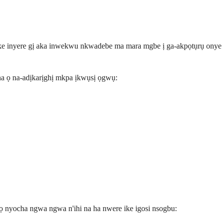
e ike inyere gị aka inwekwu nkwadebe ma mara mgbe ị ga-akpọtụrụ onye
a ọ na-adịkarịghị mkpa ịkwụsị ọgwụ:
ọ nyocha ngwa ngwa n'ihi na ha nwere ike igosi nsogbu: