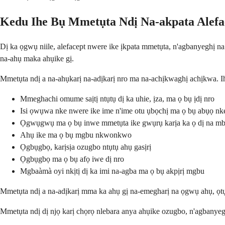
Kedu Ihe Bụ Mmetụta Ndị Na-akpata Alefa
Dị ka ọgwụ niile, alefacept nwere ike ịkpata mmetụta, n'agbanyeghị n
na-ahụ maka ahụike gị.
Mmetụta ndị a na-ahụkarị na-adịkarị nro ma na-achịkwaghị achịkwa. 
Mmeghachi omume saịtị ntụtụ dị ka uhie, ịza, ma ọ bụ ịdị nro
Isi ọwụwa nke nwere ike ime n'ime otu ụbọchị ma ọ bụ abụọ nke
Ọgwụgwụ ma ọ bụ inwe mmetụta ike gwụrụ karịa ka ọ dị na m
Ahụ ike ma ọ bụ mgbu nkwonkwo
Ọgbụgbọ, karịsịa ozugbo ntụtụ ahụ gasịrị
Ọgbụgbọ ma ọ bụ afọ iwe dị nro
Mgbaàmà oyi nkịtị dị ka imi na-agba ma ọ bụ akpịrị mgbu
Mmetụta ndị a na-adịkarị mma ka ahụ gị na-emegharị na ọgwụ ahụ, ọt
Mmetụta ndị dị njọ karị chọrọ nlebara anya ahụike ozugbo, n'agbanye