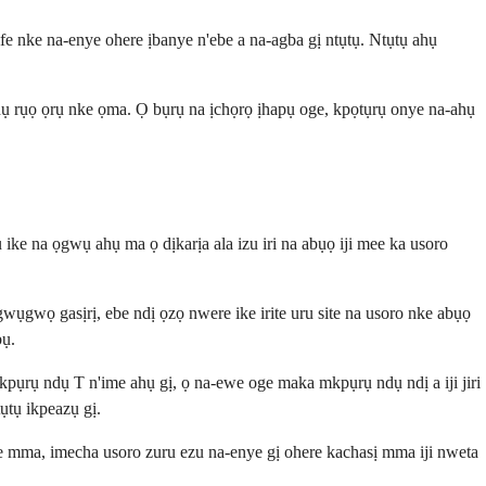
mfe nke na-enye ohere ịbanye n'ebe a na-agba gị ntụtụ. Ntụtụ ahụ
hụ rụọ ọrụ nke ọma. Ọ bụrụ na ịchọrọ ịhapụ oge, kpọtụrụ onye na-ahụ
e na ọgwụ ahụ ma ọ dịkarịa ala izu iri na abụọ iji mee ka usoro
gwọ gasịrị, ebe ndị ọzọ nwere ike irite uru site na usoro nke abụọ
bụ.
kpụrụ ndụ T n'ime ahụ gị, ọ na-ewe oge maka mkpụrụ ndụ ndị a iji jiri
ụtụ ikpeazụ gị.
e mma, imecha usoro zuru ezu na-enye gị ohere kachasị mma iji nweta