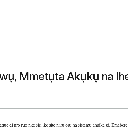
 Ọgwụ, Mmetụta Akụkụ na I
que dị nro ruo nke siri ike site n'ịrụ ọrụ na sistemụ ahụike gị. Emeb