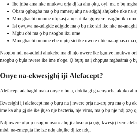
Ihe ịrịba ama nke nnukwu ọrịa dị ka ahụ ọkụ, oyi, ma ọ bụ mgbaà
Ọbara ọgbụgba ma ọ bụ mmerụ ahụ na-adịghị ahụkebe nke na-
Mmeghachi omume nfụkasị ahụ siri ike gụnyere nsogbu iku ume 
Isi ọwụwa na-adịgide adịgide ma ọ bụ nke siri ike nke na-anagh
Mgbu obi ma ọ bụ nsogbu iku ume
Mmeghachi omume ebe ntụtụ siri ike nwere uhie na-agbasa ma 
Nsogbu ndị na-adịghị ahụkebe ma dị njọ nwere ike ịgụnye nnukwu ọrịa
nsogbu ọ bụla nwere ike ime n'oge. Ọ bụrụ na ị chọpụta mgbaàmà ọ bụl
Onye na-ekwesịghị iji Alefacept?
Alefacept adabaghị maka onye ọ bụla, dọkịta gị ga-enyocha akụkọ ahụi
Ịkwesighi iji alefacept ma ọ bụrụ na ị nwere ọrịa na-arụ ọrụ ma ọ bụ
ime ka ahụ gị sie ike ịlụso nje bacteria, nje virus, ma ọ bụ nje ndị ọzọ
Ndị nwere ụfọdụ nsogbu usoro ahụ ji alụso ọrịa ọgụ kwesịrị izere alef
mbà, na-emepụta ihe ize ndụ ahụike dị ize ndụ.