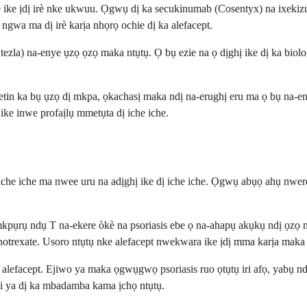
re ike ịdị irè nke ukwuu. Ọgwụ dị ka secukinumab (Cosentyx) na ixeki
gwa ma dị irè karịa nhọrọ ochie dị ka alefacept.
la) na-enye ụzọ ọzọ maka ntụtụ. Ọ bụ ezie na ọ dịghị ike dị ka biolog
etin ka bụ ụzọ dị mkpa, ọkachasị maka ndị na-erughị eru ma ọ bụ na-en
ike inwe profaịlụ mmetụta dị iche iche.
ị iche iche ma nwee uru na adịghị ike dị iche iche. Ọgwụ abụọ ahụ nwer
ụrụ ndụ T na-ekere òkè na psoriasis ebe ọ na-ahapụ akụkụ ndị ọzọ nke
thotrexate. Usoro ntụtụ nke alefacept nwekwara ike ịdị mma karịa ma
ịa alefacept. Ejiwo ya maka ọgwụgwọ psoriasis ruo ọtụtụ iri afọ, yab
iji ya dị ka mbadamba kama ịchọ ntụtụ.