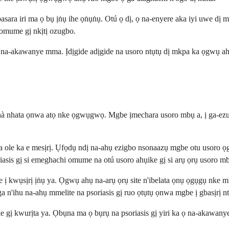
asara iri ma ọ bụ ịṅụ ihe ọṅụṅụ. Otú ọ dị, ọ na-enyere aka iyi uwe dị 
e omume gị nkịtị ozugbo.
gị na-akawanye mma. Ịdịgide adịgide na usoro ntụtụ dị mkpa ka ọgwụ a
à nhata ọnwa atọ nke ọgwụgwọ. Mgbe ịmechara usoro mbụ a, ị ga-ezu ik
le ka e mesịrị. Ụfọdụ ndị na-ahụ ezigbo nsonaazụ mgbe otu usoro ọgwụ
asis gị si emeghachi omume na otú usoro ahụike gị si arụ ọrụ usoro m
 ị kwụsịrị ịṅụ ya. Ọgwụ ahụ na-arụ ọrụ site n'ibelata ọnụ ọgụgụ nke m
 n'ihu na-ahụ mmelite na psoriasis gị ruo ọtụtụ ọnwa mgbe ị gbasịrị nt
gị kwurịta ya. Ọbụna ma ọ bụrụ na psoriasis gị yiri ka ọ na-akawany