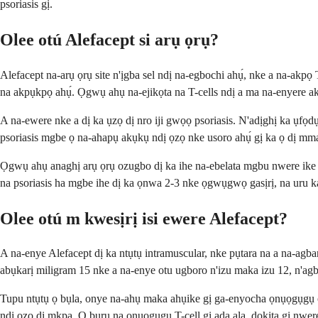
psoriasis gị.
Olee otú Alefacept si arụ ọrụ?
Alefacept na-arụ ọrụ site n'ịgba sel ndị na-egbochi ahụ́, nke a na-akp
na akpụkpọ ahụ́. Ọgwụ ahụ na-ejikọta na T-cells ndị a ma na-enyere ak
A na-ewere nke a dị ka ụzọ dị nro iji gwọọ psoriasis. N'adịghị ka ụfọdụ
psoriasis mgbe ọ na-ahapụ akụkụ ndị ọzọ nke usoro ahụ́ gị ka ọ dị mm
Ọgwụ ahụ anaghị arụ ọrụ ozugbo dị ka ihe na-ebelata mgbu nwere ike
na psoriasis ha mgbe ihe dị ka ọnwa 2-3 nke ọgwụgwọ gasịrị, na uru 
Olee otú m kwesịrị isi ewere Alefacept?
A na-enye Alefacept dị ka ntụtụ intramuscular, nke pụtara na a na-agb
abụkarị miligram 15 nke a na-enye otu ugboro n'izu maka izu 12, n'ag
Tupu ntụtụ ọ bụla, onye na-ahụ maka ahụike gị ga-enyocha ọnụọgụgụ ọ
ndị ọzọ dị mkpa. Ọ bụrụ na ọnụọgụgụ T-cell gị ada ala, dọkịta gị nw