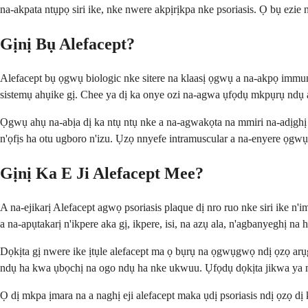
na-akpata ntụpọ siri ike, nke nwere akpịrịkpa nke psoriasis. Ọ bụ ezie
Gịnị Bụ Alefacept?
Alefacept bụ ọgwụ biologic nke sitere na klaasị ọgwụ a na-akpọ immun
sistemụ ahụike gị. Chee ya dị ka onye ozi na-agwa ụfọdụ mkpụrụ nd
Ọgwụ ahụ na-abịa dị ka ntụ ntụ nke a na-agwakọta na mmiri na-adịghị
n'ọfịs ha otu ugboro n'izu. Ụzọ nnyefe intramuscular a na-enyere ọgwụ 
Gịnị Ka E Ji Alefacept Mee?
A na-ejikarị Alefacept agwọ psoriasis plaque dị nro ruo nke siri ike n
a na-apụtakarị n'ikpere aka gị, ikpere, isi, na azụ ala, n'agbanyeghị na 
Dọkịta gị nwere ike ịtụle alefacept ma ọ bụrụ na ọgwụgwọ ndị ọzọ ar
ndụ ha kwa ụbọchị na ogo ndụ ha nke ukwuu. Ụfọdụ dọkịta jikwa ya mg
Ọ dị mkpa ịmara na a naghị eji alefacept maka ụdị psoriasis ndị ọzọ d