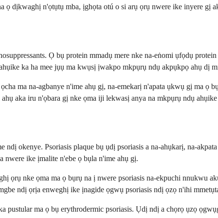
 na ọ dịkwaghị n'ọtụtụ mba, ịghọta otú o si arụ ọrụ nwere ike inyere g
osuppressants. Ọ bụ protein mmadụ mere nke na-eṅomi ụfọdụ protein si
ụ ahụike ka ha mee jụụ ma kwụsị ịwakpo mkpụrụ ndụ akpụkpọ ahụ dị 
 ọcha ma na-agbanye n'ime ahụ gị, na-emekarị n'apata ụkwụ gị ma ọ bụ
ahụ aka iru n'ọbara gị nke ọma iji lekwasị anya na mkpụrụ ndụ ahụike n
'ime ndị okenye. Psoriasis plaque bụ ụdị psoriasis a na-ahụkarị, na-akp
ha nwere ike ịmalite n'ebe ọ bụla n'ime ahụ gị.
ụghị ọrụ nke ọma ma ọ bụrụ na ị nwere psoriasis na-ekpuchi nnukwu ak
be ndị ọrịa enweghị ike ịnagide ọgwụ psoriasis ndị ọzọ n'ihi mmetụt
ị ka pustular ma ọ bụ erythrodermic psoriasis. Ụdị ndị a chọrọ ụzọ ọg