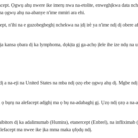
cept. Ọgwụ ahụ nwere ike imerụ nwa na-etolite, enweghịkwa data nche
 ma ọgwụ ahụ na-abanye n'ime mmiri ara ehi.
ept, n'ihi na e guzobegbeghị nchekwa na ịdị irè ya n'ime ndị dị obere a
ịa kansa ọbara dị ka lymphoma, dọkịta gị ga-achọ ịlele ihe ize ndụ na
dị a na-eji na United States na mba ndị ọzọ ebe ọgwụ ahụ dị. Mgbe nd
 ọ bụrụ na alefacept adịghị ma ọ bụ na-adabaghị gị. Ụzọ ndị ọzọ a na-a
itors dị ka adalimumab (Humira), etanercept (Enbrel), na infliximab (
alefacept ma nwee ike ịka mma maka ụfọdụ ndị.