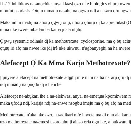
IL-17 inhibitors na-anọchite anya klaasị ọzọ nke biologics ọhụrụ nwe
mbufụt psoriasis. Ọtụtụ mmadụ na-ahụ na ọgwụ ndị a na-arụ ọrụ ngwa n
Maka ndị mmadụ na-ahọrọ ọgwụ ọnụ, nhọrọ ọhụrụ dị ka apremilast (Otez
mma nke iwere mbadamba kama ịnata ntụtụ.
Ọgwụ systemic ọdịnala dị ka methotrexate, cyclosporine, ma ọ bụ acitr
ọtụtụ iri afọ ma nwee ike ịdị irè nke ukwuu, n'agbanyeghị na ha nwere 
Alefacept Ọ̀ Ka Mma Karịa Methotrexate?
Ịtụnyere alefacept na methotrexate adịghị mfe n'ihi na ha na-arụ ọrụ d
ndị mmadụ na ọnọdụ dị iche iche.
Alefacept na-abụkarị ihe a na-elekwasị anya, na-emetụta kpọmkwem mkp
maka ụfọdụ ndị, karịsịa ndị na-enwe nsogbu imeju ma ọ bụ afọ na me
Methotrexate, n'aka nke ọzọ, na-adịkarị mfe ịnweta ma dị ọnụ ala kar
ụzọ methotrexate na-emesi usoro ahụ ji alụso ọrịa ọgụ ike, a pụkwara 