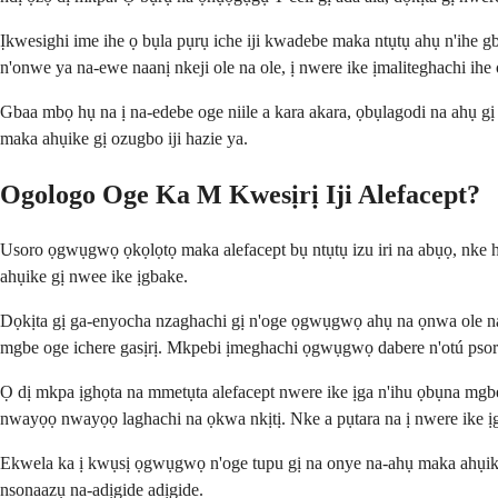
Ịkwesighi ime ihe ọ bụla pụrụ iche iji kwadebe maka ntụtụ ahụ n'ihe gb
n'onwe ya na-ewe naanị nkeji ole na ole, ị nwere ike ịmaliteghachi ih
Gbaa mbọ hụ na ị na-edebe oge niile a kara akara, ọbụlagodi na ahụ 
maka ahụike gị ozugbo iji hazie ya.
Ogologo Oge Ka M Kwesịrị Iji Alefacept?
Usoro ọgwụgwọ ọkọlọtọ maka alefacept bụ ntụtụ izu iri na abụọ, nke h
ahụike gị nwee ike ịgbake.
Dọkịta gị ga-enyocha nzaghachi gị n'oge ọgwụgwọ ahụ na ọnwa ole na o
mgbe oge ichere gasịrị. Mkpebi ịmeghachi ọgwụgwọ dabere n'otú psori
Ọ dị mkpa ịghọta na mmetụta alefacept nwere ike ịga n'ihu ọbụna mgbe
nwayọọ nwayọọ laghachi na ọkwa nkịtị. Nke a pụtara na ị nwere ike ịga
Ekwela ka ị kwụsị ọgwụgwọ n'oge tupu gị na onye na-ahụ maka ahụike 
nsonaazụ na-adịgide adịgide.