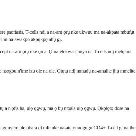
were psoriasis, T-cells ndị a na-arụ ọrụ nke ukwuu ma na-akpata mbufụt
n'ihu na-awakpo akpụkpọ ahụ́ gị.
facept na-arụ ọrụ nke ọma. Ọ na-elekwasị anya na T-cells ndị metụtara
nsogbu n'ime izu ole na ole. Ọtụtụ ndị mmadụ na-amalite ịhụ mmelite
tụ a n'ọfịs ha, ụlọ ọgwụ, ma ọ bụ ntọala ụlọ ọgwụ. Ọkọlọtọ dose na-
 gụnyere ule ọbara dị mfe nke na-atụ ọnụọgụgụ CD4+ T-cell gị na ihe