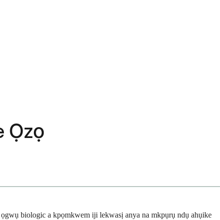
he Ọzọ
ere ọgwụ biologic a kpọmkwem iji lekwasị anya na mkpụrụ ndụ ahụike