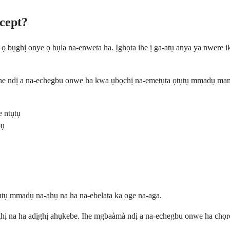
cept?
a ọ bụghị onye ọ bụla na-enweta ha. Ịghọta ihe ị ga-atụ anya ya nwer
Ihe ndị a na-echegbu onwe ha kwa ụbọchị na-emetụta ọtụtụ mmadụ man
 ntụtụ
bụ
ụtụ mmadụ na-ahụ na ha na-ebelata ka oge na-aga.
ghị na ha adịghị ahụkebe. Ihe mgbaàmà ndị a na-echegbu onwe ha chọr