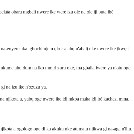
ta ọbara mgbali nwere ike were izu ole na ole iji pụta ìhè
na-enyere aka igbochi njem ụlọ ịsa ahụ n'abalị nke nwere ike ịkwụsị
 nkume ahụ dum na iko mmiri zuru oke, ma gbalịa iwere ya n'otu oge
ị na izu ike n'ozuzu ya.
 njikọta a, yabụ oge nwere ike ịdị mkpa maka ịdị irè kachasị mma.
ikọta a ogologo oge dị ka akụkụ nke atụmatụ njikwa gị na-aga n'ihu.