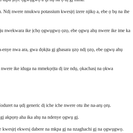
. Ndị nwere nnukwu potassium kwesịrị izere njikọ a, ebe ọ bụ na ihe
 imeju nwekwara ike ịchọ ọgwụgwọ ọzọ, ebe ọgwụ ahụ nwere ike ime ka
 na-enye nwa ara, gwa dọkịta gị gbasara ụzọ ndị ọzọ, ebe ọgwụ ahụ
a nwere ike iduga na mmekọrịta dị ize ndụ, ọkachasị na ọkwa
duret na ụdị generic dị iche iche nwere otu ihe na-arụ ọrụ.
a gị akpọrọ aha ika ahụ na ndenye ọgwụ gị.
ke kwesịrị ekwesị dabere na mkpa gị na nzaghachi gị na ọgwụgwọ.