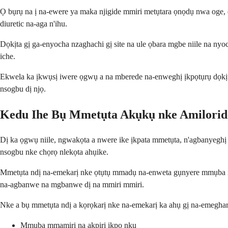
Ọ bụrụ na ị na-ewere ya maka njigide mmiri metụtara ọnọdụ nwa oge, 
diuretic na-aga n'ihu.
Dọkịta gị ga-enyocha nzaghachi gị site na ule ọbara mgbe niile na n
iche.
Ekwela ka ịkwụsị iwere ọgwụ a na mberede na-enweghị ịkpọtụrụ dọkịta
nsogbu dị njọ.
Kedu Ihe Bụ Mmetụta Akụkụ nke Amiloride
Dị ka ọgwụ niile, ngwakọta a nwere ike ịkpata mmetụta, n'agbanyeghị
nsogbu nke chọrọ nlekọta ahụike.
Mmetụta ndị na-emekarị nke ọtụtụ mmadụ na-enweta gụnyere mmụba mma
na-agbanwe na mgbanwe dị na mmiri mmiri.
Nke a bụ mmetụta ndị a kọrọkarị nke na-emekarị ka ahụ gị na-emeghar
Mmụba mmamịrị na akpịrị ịkpọ nkụ