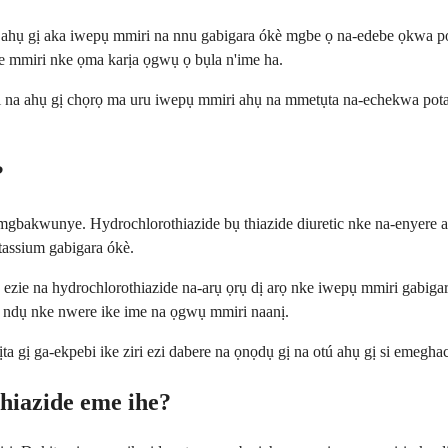
re ahụ gị aka iwepụ mmiri na nnu gabigara ókè mgbe ọ na-edebe ọkw
ide mmiri nke ọma karịa ọgwụ ọ bụla n'ime ha.
hi na ahụ gị chọrọ ma uru iwepụ mmiri ahụ na mmetụta na-echekwa pota
?
bakwunye. Hydrochlorothiazide bụ thiazide diuretic nke na-enyere ak
tassium gabigara ókè.
ụ ezie na hydrochlorothiazide na-arụ ọrụ dị arọ nke iwepụ mmiri gabig
ze ndụ nke nwere ike ime na ọgwụ mmiri naanị.
 gị ga-ekpebi ike ziri ezi dabere na ọnọdụ gị na otú ahụ gị si eme
thiazide eme ihe?