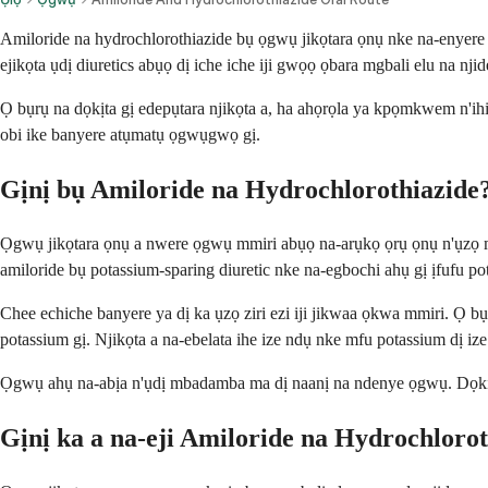
Amiloride na hydrochlorothiazide bụ ọgwụ jikọtara ọnụ nke na-enye
ejikọta ụdị diuretics abụọ dị iche iche iji gwọọ ọbara mgbali elu na nj
Ọ bụrụ na dọkịta gị edepụtara njikọta a, ha ahọrọla ya kpọmkwem n'i
obi ike banyere atụmatụ ọgwụgwọ gị.
Gịnị bụ Amiloride na Hydrochlorothiazide
Ọgwụ jikọtara ọnụ a nwere ọgwụ mmiri abụọ na-arụkọ ọrụ ọnụ n'ụzọ mg
amiloride bụ potassium-sparing diuretic nke na-egbochi ahụ gị ịfufu po
Chee echiche banyere ya dị ka ụzọ ziri ezi iji jikwaa ọkwa mmiri. Ọ b
potassium gị. Njikọta a na-ebelata ihe ize ndụ nke mfu potassium dị i
Ọgwụ ahụ na-abịa n'ụdị mbadamba ma dị naanị na ndenye ọgwụ. Dọkịta
Gịnị ka a na-eji Amiloride na Hydrochloro