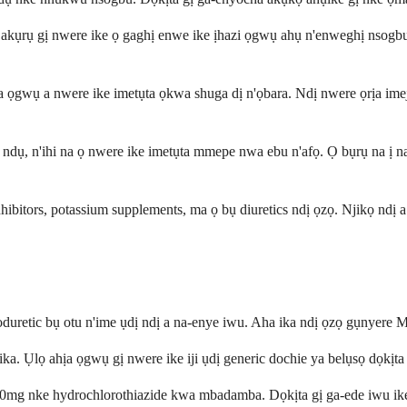
a akụrụ gị nwere ike ọ gaghị enwe ike ịhazi ọgwụ ahụ n'enweghị nsogbu
i na ọgwụ a nwere ike imetụta ọkwa shuga dị n'ọbara. Ndị nwere ọrịa
ze ndụ, n'ihi na ọ nwere ike imetụta mmepe nwa ebu n'afọ. Ọ bụrụ na ị
ibitors, potassium supplements, ma ọ bụ diuretics ndị ọzọ. Njikọ ndị 
duretic bụ otu n'ime ụdị ndị a na-enye iwu. Aha ika ndị ọzọ gụnyere Mo
ika. Ụlọ ahịa ọgwụ gị nwere ike iji ụdị generic dochie ya belụsọ dọkịt
a 50mg nke hydrochlorothiazide kwa mbadamba. Dọkịta gị ga-ede iwu i