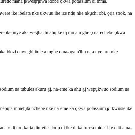
diuretic mana ịkwesịrịkwa idobe ọkwa potassium dị mma.
ere ike ibelata nke ukwuu ihe ize ndụ nke nkụchi obi, ọrịa strok, na
were ike inye aka weghachi ahụike dị mma mgbe ọ na-echebe ọkwa
a idozi enweghị itule a mgbe ọ na-aga n'ihu na-enye uru nke
chi sodium na tubules akụrụ gị, na-eme ka ahụ gị wepụkwuo sodium na
a-emepụta mmetụta nchebe nke na-eme ka ọkwa potassium gị kwụsie ike
na ọ dị nro karịa diuretics loop dị ike dị ka furosemide. Ike etiti a na-