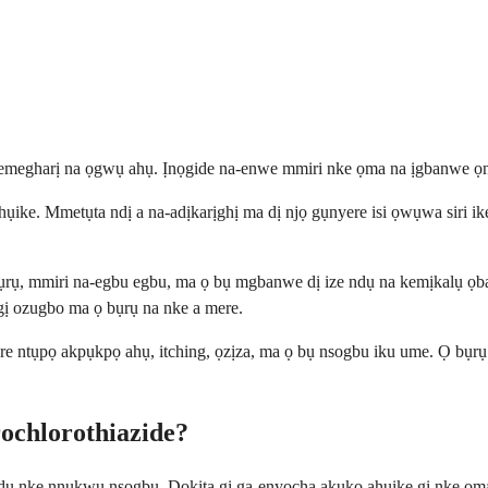
na-emegharị na ọgwụ ahụ. Ịnọgide na-enwe mmiri nke ọma na ịgbanwe ọ
ụike. Mmetụta ndị a na-adịkarịghị ma dị njọ gụnyere isi ọwụwa siri i
ụrụ, mmiri na-egbu egbu, ma ọ bụ mgbanwe dị ize ndụ na kemịkalụ ọb
gị ozugbo ma ọ bụrụ na nke a mere.
re ntụpọ akpụkpọ ahụ, itching, ọzịza, ma ọ bụ nsogbu iku ume. Ọ bụrụ
ochlorothiazide?
 ndụ nke nnukwu nsogbu. Dọkịta gị ga-enyocha akụkọ ahụike gị nke ọma