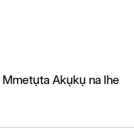
wụ, Mmetụta Akụkụ na Ihe