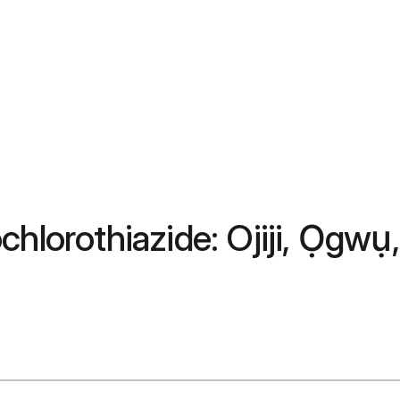
ochlorothiazide: Ojiji, Ọg