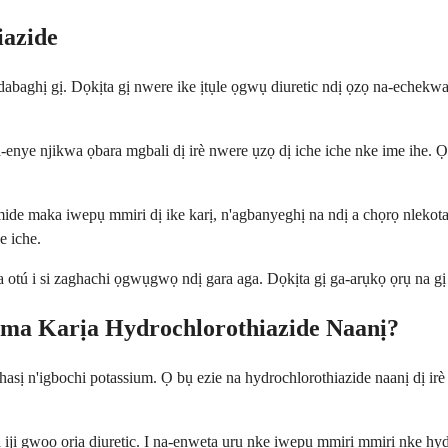
iazide
abaghị gị. Dọkịta gị nwere ike ịtụle ọgwụ diuretic ndị ọzọ na-echekwa
nye njikwa ọbara mgbali dị irè nwere ụzọ dị iche iche nke ime ihe. Ọg
emide maka iwepụ mmiri dị ike karị, n'agbanyeghị na ndị a chọrọ nleko
e iche.
a otú i si zaghachi ọgwụgwọ ndị gara aga. Dọkịta gị ga-arụkọ ọrụ na g
Mma Karịa Hydrochlorothiazide Naanị?
sị n'igbochi potassium. Ọ bụ ezie na hydrochlorothiazide naanị dị irè 
ji gwọọ ọrịa diuretic. Ị na-enweta uru nke iwepụ mmiri mmiri nke hyd