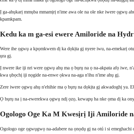
Ị ga-ahụkarị mmụba mmamịrị n'ime awa ole na ole nke iwere ọgwụ ahụ, 
kpamkpam.
Kedu ka m ga-esi ewere Amiloride na Hydr
Were ihe ọgwụ a kpọmkwem dị ka dọkịta gị nyere iwu, na-emekarị otu u
ụra gị.
Ị nwere ike iji nri were ọgwụ ahụ ma ọ bụrụ na ọ na-akpata afọ iwe,
kwa ụbọchị iji nọgide na-enwe ọkwa na-aga n'ihu n'ime ahụ gị.
Zere iwere ọgwụ ahụ n'ehihie ma ọ bụrụ na dọkịta gị akwadoghị ya. E
Ọ bụrụ na ị na-ewerekwa ọgwụ ndị ọzọ, kewapụ ha nke ọma dị ka onye
Ogologo Oge Ka M Kwesịrị Iji Amiloride n
Ogologo oge ọgwụgwọ na-adabere na ọnọdụ gị na otú i si emeghachi o