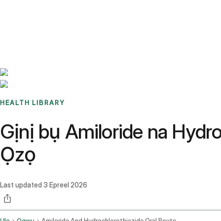
Benchmarks
Stories
FAQ
Sign up / Log in
HEALTH LIBRARY
Gịnị bụ Amiloride na Hydr
Ọzọ
Last updated
3 Epreel 2026
Ụlọ
Ọgwụ
Amiloride And Hydrochlorothiazide Oral Route