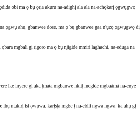
ọdịda obi ma ọ bụ ọrịa akụrụ na-adịghị ala ala na-achọkarị ọgwụgwọ
'ihu na ọgwụ ahụ, gbanwee dose, ma ọ bụ gbanwee gaa n'ụzọ ọgwụgwọ dị
ọbara mgbali gị rịgoro ma ọ bụ njigide mmiri laghachi, na-eduga na
nwere ike inyere gị aka ịmata mgbanwe nkịtị megide mgbaàmà na-enye
ụ ntakịrị isi ọwụwa, karịsịa mgbe ị na-ebili ngwa ngwa, ka ahụ gị