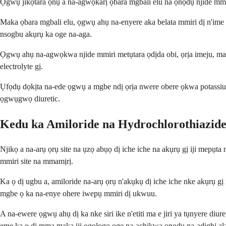
Ọgwụ jikọtara ọnụ a na-agwọkarị ọbara mgbali elu na ọnọdụ njide mmi
Maka ọbara mgbali elu, ọgwụ ahụ na-enyere aka belata mmiri dị n'ime a
nsogbu akụrụ ka oge na-aga.
Ọgwụ ahụ na-agwọkwa njide mmiri metụtara ọdịda obi, ọrịa imeju, ma
electrolyte gị.
Ụfọdụ dọkịta na-ede ọgwụ a mgbe ndị ọrịa nwere obere ọkwa potassium
ọgwụgwọ diuretic.
Kedu ka Amiloride na Hydrochlorothiazide 
Njikọ a na-arụ ọrụ site na ụzọ abụọ dị iche iche na akụrụ gị iji mepụ
mmiri site na mmamịrị.
Ka ọ dị ugbu a, amiloride na-arụ ọrụ n'akụkụ dị iche iche nke akụrụ
mgbe ọ ka na-enye ohere iwepụ mmiri dị ukwuu.
A na-ewere ọgwụ ahụ dị ka nke siri ike n'etiti ma e jiri ya tụnyere diuret
eme ka ọ dị mma maka iji ogologo oge na-achịkwa ọnọdụ na-adịghị ala