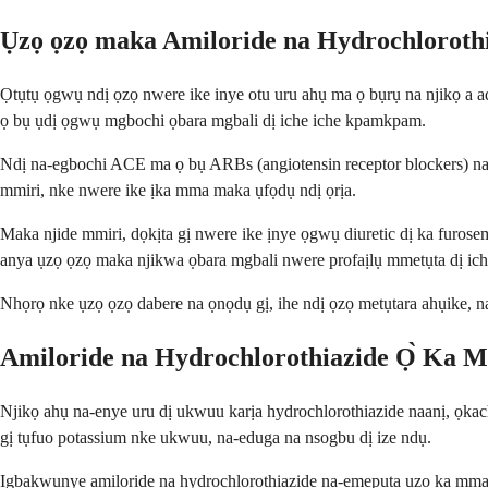
Ụzọ ọzọ maka Amiloride na Hydrochloroth
Ọtụtụ ọgwụ ndị ọzọ nwere ike inye otu uru ahụ ma ọ bụrụ na njikọ a ad
ọ bụ ụdị ọgwụ mgbochi ọbara mgbali dị iche iche kpamkpam.
Ndị na-egbochi ACE ma ọ bụ ARBs (angiotensin receptor blockers) na-e
mmiri, nke nwere ike ịka mma maka ụfọdụ ndị ọrịa.
Maka njide mmiri, dọkịta gị nwere ike ịnye ọgwụ diuretic dị ka furos
anya ụzọ ọzọ maka njikwa ọbara mgbali nwere profaịlụ mmetụta dị ich
Nhọrọ nke ụzọ ọzọ dabere na ọnọdụ gị, ihe ndị ọzọ metụtara ahụike, n
Amiloride na Hydrochlorothiazide Ọ̀ Ka 
Njikọ ahụ na-enye uru dị ukwuu karịa hydrochlorothiazide naanị, ọkacha
gị tụfuo potassium nke ukwuu, na-eduga na nsogbu dị ize ndụ.
Ịgbakwunye amiloride na hydrochlorothiazide na-emepụta ụzọ ka mma i