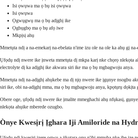
Isi ọwụwa ma ọ bụ isi ọwụwa
Isi ọwụwa
Ọgwụgwụ ma ọ bụ adịghị ike
Ọgbụgbọ ma ọ bụ afọ iwe
Mkpịsị ahụ
Mmetụta ndị a na-emekarị na-ebelata n'ime izu ole na ole ka ahụ gị 
Ụfọdụ ndị nwere ike ịnweta mmetụta dị mkpa karị nke chọrọ nlekọta ah
electrolyte dị ka adịghị ike akwara siri ike ma ọ bụ mgbagwoju anya.
Mmetụta ndị na-adịghị ahụkebe ma dị njọ nwere ike ịgụnye nsogbu ak
siri ike, obi na-adịghị mma, ma ọ bụ mgbagwoju anya, kpọtụrụ dọkịta 
Obere oge, ụfọdụ ndị nwere ike ịmalite mmeghachi ahụ nfụkasị, gụnye
nlekọta ahụike mberede ozugbo.
Ònye Kwesịrị Ịghara Iji Amiloride na Hydr
Ụfọdụ ndị kwesịrị izere ọgwụ a jikọtara ọnụ n'ihi mmụba nke ihe ize