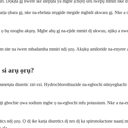
ri. Dọkịta gị nwere ike idepụta ya mgbe ịchọrọ uru iwepụ mmiri nke 
rịa ọbara gị, nke na-ebelata nrụgide megide mgbidi akwara gị. Nke a nw
 ọ bụ nsogbu akụrụ. Mgbe ahụ gị na-ejide mmiri dị ukwuu, njikọ a n
 site na iwere mbadamba mmiri ndị ọzọ. Akụkụ amiloride na-enyere ak
si arụ ọrụ?
ta mmetụta diuretic ziri ezi. Hydrochlorothiazide na-egbochi ntinyegha
 gị iji gbochie ọwa sodium mgbe ọ na-egbochi mfu potassium. Nke a n
ics ndị ọzọ. Ọ dị ike karịa diuretics dị nro dị ka spironolactone naanị ma
 ala.