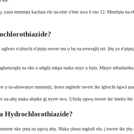
yana mmetụta kachasị elu na-eme n'ime awa 6 ruo 12. Mmetụta na-ebela
ochlorothiazide?
gboro n'ụbọchị n'ụtụtụ nwere ma ọ bụ na-enweghị nri. Ịṅụ ya n'ụtụtụ 
 n'agbanyeghị na nke a adịghị mkpa maka onye ọ bụla. Mịnye mbadamba
be ọ na-abawanye mmamịrị, doses mgbede nwere ike igbochi àgwà ụra g
 na-ahụ maka ahụike gị nyere iwu. Ụfọdụ ọgwụ nwere ike imekọ ihe na
a Hydrochlorothiazide?
mume nke ọma na ọgwụ ahụ. Maka ọbara mgbali elu, ị nwere ike ịṅụ nj