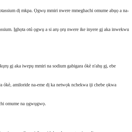
a potassium dị mkpa. Ọgwụ mmiri nwere mmeghachi omume abụọ a na-
ssium. Ịghọta otú ọgwụ a si arụ ọrụ nwere ike inyere gị aka inwekwu
ụrụ gị aka iwepụ mmiri na sodium gabigara ókè n'ahụ gị, ebe
ara ókè, amiloride na-eme dị ka netwọk nchekwa iji chebe ọkwa
ghachi omume na ọgwụgwọ.