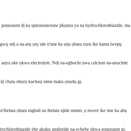
 potassium dị ka spironolactone jikọtara ya na hydrochlorothiazide, ma
wụ ndị a na-arụ ọrụ site n'ime ka arịa ọbara zuru ike kama iwepụ
ta anya nke ọkwa electrolyte. Ndị na-egbochi ọwa calcium na-anọchite
ị iji chọta nhọrọ kachasị mma maka ọnọdụ gị.
n'ibelata ọbara mgbali na ibelata njide mmiri, ọ nwere ike ime ka ahụ
rochlorothiazide ebe akụkụ amiloride na-echebe ọkwa potassium gị,