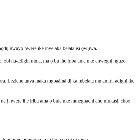
nọdụ nwayọ nwere ike inye aka belata isi ọwụwa.
ke, obi na-adịghị mma, ma ọ bụ ihe ịrịba ama nke enweghị nguzo
ara. Lezienụ anya maka mgbaàmà dị ka mbelata mmamịrị, adịghị ike
 na ị nwere ihe ịrịba ama ọ bụla nke mmeghachi ahụ nfụkasị, chọọ
 tupu ịnye ọgwụgwọ a iji hụ na ọ dị gị mma.