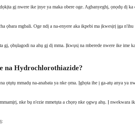
dọkịta gị nwere ike ịnye ya maka obere oge. Agbanyeghị, ọnọdụ dị ka 
yocha ọbara mgbali. Oge ndị a na-enyere aka ikpebi ma ịkwesịrị ịga n
 gị, ọbụlagodi na ahụ gị dị mma. Ịkwụsị na mberede nwere ike ime ka 
 na Hydrochlorothiazide?
 na ọtụtụ mmadụ na-anabata ya nke ọma. Ịghọta ihe ị ga-atụ anya ya 
mịrị, nke bụ n'ezie mmetụta a chọrọ nke ọgwụ ahụ. Ị nwekwara ike ịh
ị: