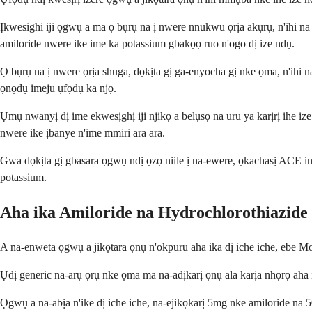
Ịkwesighi iji ọgwụ a ma ọ bụrụ na ị nwere nnukwu ọrịa akụrụ, n'ihi n
amiloride nwere ike ime ka potassium gbakọọ ruo n'ogo dị ize ndụ.
Ọ bụrụ na ị nwere ọrịa shuga, dọkịta gị ga-enyocha gị nke ọma, n'ih
ọnọdụ imeju ụfọdụ ka njọ.
Ụmụ nwanyị dị ime ekwesịghị iji njikọ a belụsọ na uru ya karịrị ihe i
nwere ike ịbanye n'ime mmiri ara ara.
Gwa dọkịta gị gbasara ọgwụ ndị ọzọ niile ị na-ewere, ọkachasị ACE inh
potassium.
Aha ika Amiloride na Hydrochlorothiazide
A na-enweta ọgwụ a jikọtara ọnụ n'okpuru aha ika dị iche iche, ebe Mo
Ụdị generic na-arụ ọrụ nke ọma ma na-adịkarị ọnụ ala karịa nhọrọ aha 
Ọgwụ a na-abịa n'ike dị iche iche, na-ejikọkarị 5mg nke amiloride n