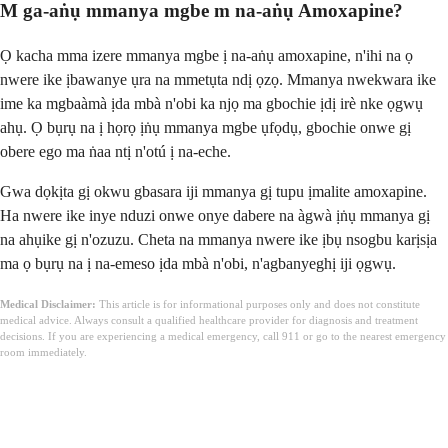
M ga-aṅụ mmanya mgbe m na-aṅụ Amoxapine?
Ọ kacha mma izere mmanya mgbe ị na-aṅụ amoxapine, n'ihi na ọ
nwere ike ịbawanye ụra na mmetụta ndị ọzọ. Mmanya nwekwara ike
ime ka mgbaàmà ịda mbà n'obi ka njọ ma gbochie ịdị irè nke ọgwụ
ahụ. Ọ bụrụ na ị họrọ ịṅụ mmanya mgbe ụfọdụ, gbochie onwe gị
obere ego ma ṅaa ntị n'otú ị na-eche.
Gwa dọkịta gị okwu gbasara iji mmanya gị tupu ịmalite amoxapine.
Ha nwere ike inye nduzi onwe onye dabere na àgwà ịṅụ mmanya gị
na ahụike gị n'ozuzu. Cheta na mmanya nwere ike ịbụ nsogbu karịsịa
ma ọ bụrụ na ị na-emeso ịda mbà n'obi, n'agbanyeghị iji ọgwụ.
Medical Disclaimer:
This article is for informational purposes only and does not constitute
medical advice. Always consult a qualified healthcare provider for diagnosis and treatment
decisions. If you are experiencing a medical emergency, call 911 or go to the nearest emergency
room immediately.