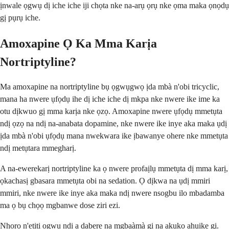
ịnwale ọgwụ dị iche iche iji chọta nke na-arụ ọrụ nke ọma maka ọnọdụ
gị pụrụ iche.
Amoxapine Ọ Ka Mma Karịa
Nortriptyline?
Ma amoxapine na nortriptyline bụ ọgwụgwọ ịda mbà n'obi tricyclic,
mana ha nwere ụfọdụ ihe dị iche iche dị mkpa nke nwere ike ime ka
otu dịkwuo gị mma karịa nke ọzọ. Amoxapine nwere ụfọdụ mmetụta
ndị ọzọ na ndị na-anabata dopamine, nke nwere ike inye aka maka ụdị
ịda mbà n'obi ụfọdụ mana nwekwara ike ịbawanye ohere nke mmetụta
ndị metụtara mmegharị.
A na-ewerekarị nortriptyline ka ọ nwere profaịlụ mmetụta dị mma karị,
ọkachasị gbasara mmetụta obi na sedation. Ọ dịkwa na ụdị mmiri
mmiri, nke nwere ike inye aka maka ndị nwere nsogbu ilo mbadamba
ma ọ bụ chọọ mgbanwe dose ziri ezi.
Nhọrọ n'etiti ọgwụ ndị a dabere na mgbaàmà gị na akụkọ ahụike gị.