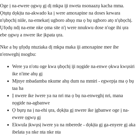
Oge ị na-ewere ọgwụ gị dị mkpa iji nweta nsonaazụ kacha mma.
Ọtụtụ dọkịta na-akwado ka ị were amoxapine na doses kewara
n'ụbọchị niile, na-emekarị ugboro abụọ ma ọ bụ ugboro atọ n'ụbọchị.
Ụfọdụ ndị na-eme nke ọma site n'ị were nnukwu dose n'oge ihi ụra
ebe ọgwụ a nwere ike ịkpata ụra.
Nke a bụ ụfọdụ ntuziaka dị mkpa maka iji amoxapine mee ihe
n'enweghị nsogbu:
Were ya n'otu oge kwa ụbọchị iji nọgide na-enwe ọkwa kwụsiri
ike n'ime ahụ gị
Mịnye mbadamba nkume ahụ dum na mmiri - egwepịa ma ọ bụ
taa ha
Ị nwere ike iwere ya na nri ma ọ bụ na-enweghị nri, mana
nọgide na-agbanwe
Ọ bụrụ na ị na-ehi ụra, dọkịta gị nwere ike ịgbanwe oge ị na-
ewere ọgwụ gị
Ekwula ịkwụsị iwere ya na mberede - dọkịta gị ga-enyere gị aka
ibelata ya nke nta nke nta