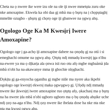
Cheta na ọ nwere ike were izu ole na ole iji nwee mmetụta zuru oke
nke amoxapine. Ekwela ka obi daa gị mbà ma ọ bụrụ na ị chọpụtaghị
mmelite ozugbo - ụbụrụ gị chọrọ oge iji gbanwee na ọgwụ ahụ.
Ogologo Oge Ka M Kwesịrị Iwere
Amoxapine?
Ogologo oge ị ga-achọ iji amoxapine dabere na ọnọdụ gị na otú i si
emeghachi omume na ọgwụ ahụ. Ọtụtụ ndị mmadụ kwesịrị ịga n'ihu
na-ewere ya ma ọ dịkarịa ala ọnwa isii ruo otu afọ mgbe mgbaàmà ịda
mbà n'obi ha na-akawanye mma iji gbochie nlọghachi.
Dọkịta gị ga-enyocha ọganihu gị mgbe niile ma nyere aka ikpebi
ogologo oge kwesịrị ekwesị maka ọgwụgwọ gị. Ụfọdụ ndị mmadụ
nwere ike ịkwesịrị iwere amoxapine ruo ọtụtụ afọ, ọkachasị ma ọ bụrụ
na ha nwere ịda mbà n'obi ugboro ugboro ma ọ bụ ọnọdụ ahụike uche
ndị ọzọ na-aga n'ihu. Ndị ọzọ nwere ike ibelata dose ha nke nta nke
nta ma kwụsị ọgwụ ahụ.