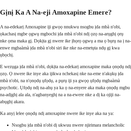
Gịnị Ka A Na-eji Amoxapine Emere?
A na-edekarị Amoxapine iji gwọọ nnukwu nsogbu ịda mbà n'obi,
ọkachasị mgbe ọgwụ mgbochi ịda mbà n'obi ndị ọzọ na-arụghị ọrụ
nke ọma maka gị. Dọkịta gị nwere ike ịhọrọ ọgwụ a ma ọ bụrụ na ị na-
enwe mgbaàmà ịda mbà n'obi siri ike nke na-emetụta ndụ gị kwa
ụbọchị.
E wezụga ịda mbà n'obi, dọkịta na-edekarị amoxapine maka ọnọdụ ndị
ọzọ. Ọ nwere ike inye aka ijikwa nchekasị nke na-eme n'akụkụ ịda
mbà n'obi, na n'ọnọdụ ụfọdụ, a pụrụ iji ya gwọọ ụfọdụ mgbaàmà
psychotic. Ụfọdụ ndị na-ahụ ya ka ọ na-enyere aka maka ọnọdụ mgbu
na-adịghị ala ala, n'agbanyeghị na a na-ewere nke a dị ka ojiji na-
abụghị akara.
Ka anyị lelee ọnọdụ ndị amoxapine nwere ike inye aka na ya:
Nsogbu ịda mbà n'obi dị ukwuu nwere njirimara melancholic