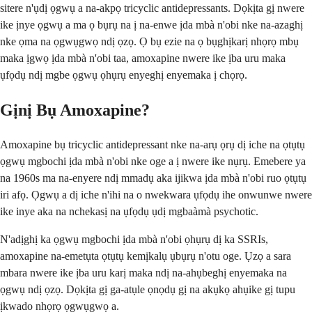
sitere n'ụdị ọgwụ a na-akpọ tricyclic antidepressants. Dọkịta gị nwere
ike ịnye ọgwụ a ma ọ bụrụ na ị na-enwe ịda mbà n'obi nke na-azaghị
nke ọma na ọgwụgwọ ndị ọzọ. Ọ bụ ezie na ọ bụghịkarị nhọrọ mbụ
maka ịgwọ ịda mbà n'obi taa, amoxapine nwere ike ịba uru maka
ụfọdụ ndị mgbe ọgwụ ọhụrụ enyeghị enyemaka ị chọrọ.
Gịnị Bụ Amoxapine?
Amoxapine bụ tricyclic antidepressant nke na-arụ ọrụ dị iche na ọtụtụ
ọgwụ mgbochi ịda mbà n'obi nke oge a ị nwere ike nụrụ. Emebere ya
na 1960s ma na-enyere ndị mmadụ aka ijikwa ịda mbà n'obi ruo ọtụtụ
iri afọ. Ọgwụ a dị iche n'ihi na o nwekwara ụfọdụ ihe onwunwe nwere
ike inye aka na nchekasị na ụfọdụ ụdị mgbaàmà psychotic.
N'adịghị ka ọgwụ mgbochi ịda mbà n'obi ọhụrụ dị ka SSRIs,
amoxapine na-emetụta ọtụtụ kemịkalụ ụbụrụ n'otu oge. Ụzọ a sara
mbara nwere ike ịba uru karị maka ndị na-ahụbeghị enyemaka na
ọgwụ ndị ọzọ. Dọkịta gị ga-atụle ọnọdụ gị na akụkọ ahụike gị tupu
ịkwado nhọrọ ọgwụgwọ a.