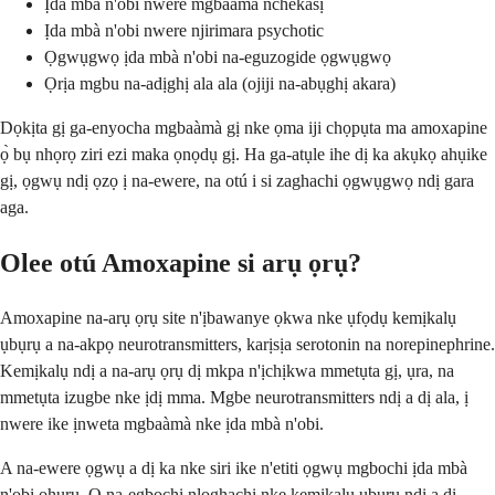
Ịda mbà n'obi nwere mgbaàmà nchekasị
Ịda mbà n'obi nwere njirimara psychotic
Ọgwụgwọ ịda mbà n'obi na-eguzogide ọgwụgwọ
Ọrịa mgbu na-adịghị ala ala (ojiji na-abụghị akara)
Dọkịta gị ga-enyocha mgbaàmà gị nke ọma iji chọpụta ma amoxapine
ọ̀ bụ nhọrọ ziri ezi maka ọnọdụ gị. Ha ga-atụle ihe dị ka akụkọ ahụike
gị, ọgwụ ndị ọzọ ị na-ewere, na otú i si zaghachi ọgwụgwọ ndị gara
aga.
Olee otú Amoxapine si arụ ọrụ?
Amoxapine na-arụ ọrụ site n'ịbawanye ọkwa nke ụfọdụ kemịkalụ
ụbụrụ a na-akpọ neurotransmitters, karịsịa serotonin na norepinephrine.
Kemịkalụ ndị a na-arụ ọrụ dị mkpa n'ịchịkwa mmetụta gị, ụra, na
mmetụta izugbe nke ịdị mma. Mgbe neurotransmitters ndị a dị ala, ị
nwere ike ịnweta mgbaàmà nke ịda mbà n'obi.
A na-ewere ọgwụ a dị ka nke siri ike n'etiti ọgwụ mgbochi ịda mbà
n'obi ọhụrụ. Ọ na-egbochi nloghachi nke kemịkalụ ụbụrụ ndị a dị