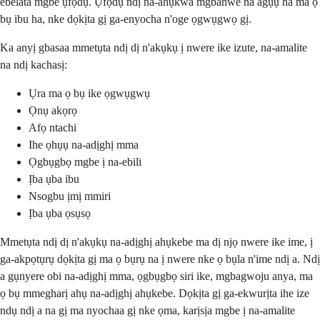
ebelata mgbe ụfọdụ. Ụfọdụ ndị na-ahụkwa mgbanwe na agụụ ha ma ọ
bụ ibu ha, nke dọkịta gị ga-enyocha n'oge ọgwụgwọ gị.
Ka anyị gbasaa mmetụta ndị dị n'akụkụ ị nwere ike izute, na-amalite
na ndị kachasị:
Ụra ma ọ bụ ike ọgwụgwụ
Ọnụ akọrọ
Afọ ntachi
Ihe ọhụụ na-adịghị mma
Ọgbụgbọ mgbe ị na-ebili
Ịba ụba ibu
Nsogbu ịmị mmiri
Ịba ụba ọsụsọ
Mmetụta ndị dị n'akụkụ na-adịghị ahụkebe ma dị njọ nwere ike ime, ị
ga-akpọtụrụ dọkịta gị ma ọ bụrụ na ị nwere nke ọ bụla n'ime ndị a. Ndị
a gụnyere obi na-adịghị mma, ọgbụgbọ siri ike, mgbagwoju anya, ma
ọ bụ mmegharị ahụ na-adịghị ahụkebe. Dọkịta gị ga-ekwurịta ihe ize
ndụ ndị a na gị ma nyochaa gị nke ọma, karịsịa mgbe ị na-amalite