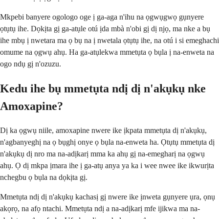
Mkpebi banyere ogologo oge ị ga-aga n'ihu na ọgwụgwọ gụnyere
ọtụtụ ihe. Dọkịta gị ga-atụle otú ịda mbà n'obi gị dị njọ, ma nke a bụ
ihe mbụ ị nwetara ma ọ bụ na ị nwetala ọtụtụ ihe, na otú i si emeghachi
omume na ọgwụ ahụ. Ha ga-atụlekwa mmetụta ọ bụla ị na-enweta na
ogo ndụ gị n'ozuzu.
Kedu ihe bụ mmetụta ndị dị n'akụkụ nke
Amoxapine?
Dị ka ọgwụ niile, amoxapine nwere ike ịkpata mmetụta dị n'akụkụ,
n'agbanyeghị na ọ bụghị onye ọ bụla na-enweta ha. Ọtụtụ mmetụta dị
n'akụkụ dị nro ma na-adịkarị mma ka ahụ gị na-emegharị na ọgwụ
ahụ. Ọ dị mkpa ịmara ihe ị ga-atụ anya ya ka i wee nwee ike ikwurịta
nchegbu ọ bụla na dọkịta gị.
Mmetụta ndị dị n'akụkụ kachasị gị nwere ike ịnweta gụnyere ụra, ọnụ
akọrọ, na afọ ntachi. Mmetụta ndị a na-adịkarị mfe ijikwa ma na-