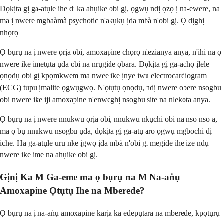
Dọkịta gị ga-atụle ihe dị ka ahụike obi gị, ọgwụ ndị ọzọ ị na-ewere, na
ma ị nwere mgbaàmà psychotic n'akụkụ ịda mbà n'obi gị. Ọ dịghị
nhọrọ
Ọ bụrụ na ị nwere ọrịa obi, amoxapine chọrọ nlezianya anya, n'ihi na ọ
nwere ike imetụta ụda obi na nrụgide ọbara. Dọkịta gị ga-achọ ịlele
ọnọdụ obi gị kpọmkwem ma nwee ike ịnye iwu electrocardiogram
(ECG) tupu ịmalite ọgwụgwọ. N'ọtụtụ ọnọdụ, ndị nwere obere nsogbu
obi nwere ike iji amoxapine n'enweghị nsogbu site na nlekota anya.
Ọ bụrụ na ị nwere nnukwu ọrịa obi, nnukwu nkụchi obi na nso nso a,
ma ọ bụ nnukwu nsogbu ụda, dọkịta gị ga-atụ aro ọgwụ mgbochi dị
iche. Ha ga-atụle uru nke ịgwọ ịda mbà n'obi gị megide ihe ize ndụ
nwere ike ime na ahụike obi gị.
Gịnị Ka M Ga-eme ma ọ bụrụ na M Na-aṅụ
Amoxapine Ọtụtụ Ihe na Mberede?
Ọ bụrụ na ị na-aṅụ amoxapine karịa ka edepụtara na mberede, kpọtụrụ