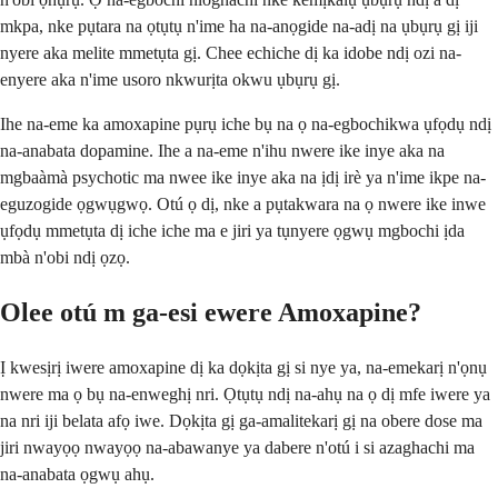
mkpa, nke pụtara na ọtụtụ n'ime ha na-anọgide na-adị na ụbụrụ gị iji
nyere aka melite mmetụta gị. Chee echiche dị ka idobe ndị ozi na-
enyere aka n'ime usoro nkwurịta okwu ụbụrụ gị.
Ihe na-eme ka amoxapine pụrụ iche bụ na ọ na-egbochikwa ụfọdụ ndị
na-anabata dopamine. Ihe a na-eme n'ihu nwere ike inye aka na
mgbaàmà psychotic ma nwee ike inye aka na ịdị irè ya n'ime ikpe na-
eguzogide ọgwụgwọ. Otú ọ dị, nke a pụtakwara na ọ nwere ike inwe
ụfọdụ mmetụta dị iche iche ma e jiri ya tụnyere ọgwụ mgbochi ịda
mbà n'obi ndị ọzọ.
Olee otú m ga-esi ewere Amoxapine?
Ị kwesịrị iwere amoxapine dị ka dọkịta gị si nye ya, na-emekarị n'ọnụ
nwere ma ọ bụ na-enweghị nri. Ọtụtụ ndị na-ahụ na ọ dị mfe iwere ya
na nri iji belata afọ iwe. Dọkịta gị ga-amalitekarị gị na obere dose ma
jiri nwayọọ nwayọọ na-abawanye ya dabere n'otú i si azaghachi ma
na-anabata ọgwụ ahụ.