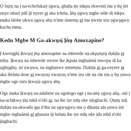
Ọ bụrụ na ị na-echefukarị ọgwụ, gbalịa ịtọ mkpu ekwentị ma ọ bụ jiri
onye nhazi pill iji nyere gị aka icheta. Ịṅụ ọgwụ mgbe niile dị mkpa
maka idobe ọkwa ọgwụ ahụ n'ime sistemụ gị ma nweta uru ọgwụgwọ
kacha mma.
Kedu Mgbe M Ga-akwụsị Ịṅụ Amoxapine?
Ị kwesịghị ịkwụsị ịṅụ amoxapine na mberede na-akpọtụrụ dọkịta gị
mbụ. Ịkwụsị na mberede nwere ike ịkpata mgbaàmà mwepụ dị ka
ọgbụgbọ, isi ọwụwa, na mgbanwe mmetụta. Dọkịta gị ga-enyere gị
aka ibelata dose gị nwayọọ nwayọọ n'ime izu ole na ole ma ọ bụ ọnwa
mgbe oge ruru ịkwụsị ọgwụ ahụ.
Oge maka ịkwụsị na-adabere na ogologo oge ị na-aṅụ ọgwụ ahụ, otú ị
na-achịkwa ịda mbà n'obi gị, na ihe ize ndụ nke nlọghachi. Ọtụtụ ndị
dọkịta na-akwado ịga n'ihu na ọgwụgwọ ma ọ dịkarịa ala ọnwa isii
mgbe mgbaàmà gị gbasara iji belata ihe ize ndụ nke ịda mbà n'obi
ịlaghachi.