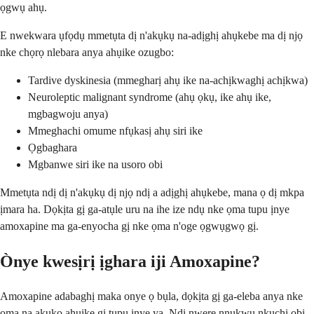
ọgwụ ahụ.
E nwekwara ụfọdụ mmetụta dị n'akụkụ na-adịghị ahụkebe ma dị njọ
nke chọrọ nlebara anya ahụike ozugbo:
Tardive dyskinesia (mmegharị ahụ ike na-achịkwaghị achịkwa)
Neuroleptic malignant syndrome (ahụ ọkụ, ike ahụ ike,
mgbagwoju anya)
Mmeghachi omume nfụkasị ahụ siri ike
Ọgbaghara
Mgbanwe siri ike na usoro obi
Mmetụta ndị dị n'akụkụ dị njọ ndị a adịghị ahụkebe, mana ọ dị mkpa
ịmara ha. Dọkịta gị ga-atụle uru na ihe ize ndụ nke ọma tupu ịnye
amoxapine ma ga-enyocha gị nke ọma n'oge ọgwụgwọ gị.
Ònye kwesịrị ịghara iji Amoxapine?
Amoxapine adabaghị maka onye ọ bụla, dọkịta gị ga-eleba anya nke
ọma na akụkọ ahụike gị tupu ịnye ya. Ndị nwere nnukwu nkụchi obi