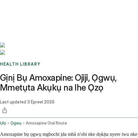
Benchmarks
Stories
FAQ
Sign up / Log in
HEALTH LIBRARY
Gịnị Bụ Amoxapine: Ojiji, Ọgwụ,
Mmetụta Akụkụ na Ihe Ọzọ
Last updated
3 Epreel 2026
Ụlọ
Ọgwụ
Amoxapine Oral Route
Amoxapine bụ ọgwụ mgbochi ịda mbà n'obi nke dọkịta nyere iwu nke