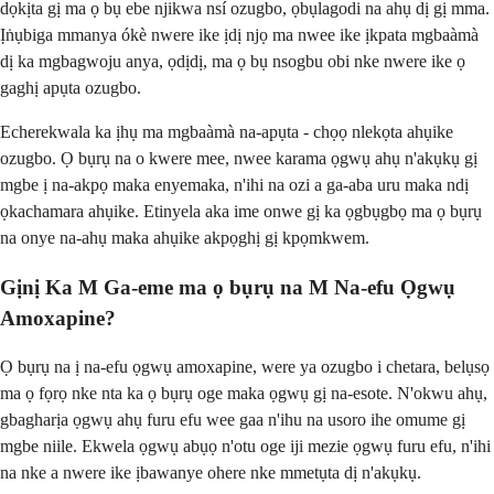
dọkịta gị ma ọ bụ ebe njikwa nsí ozugbo, ọbụlagodi na ahụ dị gị mma.
Ịṅụbiga mmanya ókè nwere ike ịdị njọ ma nwee ike ịkpata mgbaàmà
dị ka mgbagwoju anya, ọdịdị, ma ọ bụ nsogbu obi nke nwere ike ọ
gaghị apụta ozugbo.
Echerekwala ka ịhụ ma mgbaàmà na-apụta - chọọ nlekọta ahụike
ozugbo. Ọ bụrụ na o kwere mee, nwee karama ọgwụ ahụ n'akụkụ gị
mgbe ị na-akpọ maka enyemaka, n'ihi na ozi a ga-aba uru maka ndị
ọkachamara ahụike. Etinyela aka ime onwe gị ka ọgbụgbọ ma ọ bụrụ
na onye na-ahụ maka ahụike akpọghị gị kpọmkwem.
Gịnị Ka M Ga-eme ma ọ bụrụ na M Na-efu Ọgwụ
Amoxapine?
Ọ bụrụ na ị na-efu ọgwụ amoxapine, were ya ozugbo i chetara, belụsọ
ma ọ fọrọ nke nta ka ọ bụrụ oge maka ọgwụ gị na-esote. N'okwu ahụ,
gbagharịa ọgwụ ahụ furu efu wee gaa n'ihu na usoro ihe omume gị
mgbe niile. Ekwela ọgwụ abụọ n'otu oge iji mezie ọgwụ furu efu, n'ihi
na nke a nwere ike ịbawanye ohere nke mmetụta dị n'akụkụ.