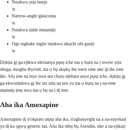
Nnukwu ọrịa imeju
\n
Narrow-angle glaucoma
\n
Nnukwu njide mmamịrị
\n
Oge mgbake mgbe nnukwu nkụchi obi gasịrị
\n
Dọkịta gị ga-ejikwa nlezianya pụrụ iche ma ọ bụrụ na ị nwere ọrịa
shuga, nsogbu thyroid, ma ọ bụ akụkọ ihe mere eme nke iji ihe eme
ihe. Afọ ime na inye nwa ara chọrọ nlebara anya pụrụ iche, dọkịta gị
ga-ekwurịtakwa gị ihe ize ndụ na uru ya ma ọ bụrụ na ị na-eme
atụmatụ ịmụ nwa ma ọ bụ na ị dị ime.
Aha ika Amoxapine
Amoxapine dị n'okpuru ọtụtụ aha ika, n'agbanyeghị na a na-enyekarị
ya dị ka ọgwụ generic taa. Aha ika mbụ bụ Asendin, nke a na-ejikarị