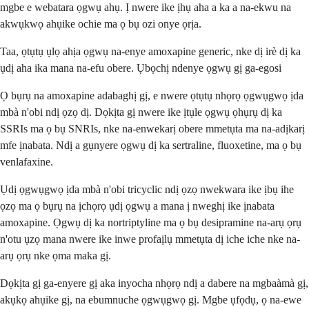
mgbe e webatara ọgwụ ahụ. Ị nwere ike ịhụ aha a ka a na-ekwu na
akwụkwọ ahụike ochie ma ọ bụ ozi onye ọrịa.
Taa, ọtụtụ ụlọ ahịa ọgwụ na-enye amoxapine generic, nke dị irè dị ka
ụdị aha ika mana na-efu obere. Ụbọchị ndenye ọgwụ gị ga-egosi
Ọ bụrụ na amoxapine adabaghị gị, e nwere ọtụtụ nhọrọ ọgwụgwọ ịda
mbà n'obi ndị ọzọ dị. Dọkịta gị nwere ike ịtụle ọgwụ ọhụrụ dị ka
SSRIs ma ọ bụ SNRIs, nke na-enwekarị obere mmetụta ma na-adịkarị
mfe ịnabata. Ndị a gụnyere ọgwụ dị ka sertraline, fluoxetine, ma ọ bụ
venlafaxine.
Ụdị ọgwụgwọ ịda mbà n'obi tricyclic ndị ọzọ nwekwara ike ịbụ ihe
ọzọ ma ọ bụrụ na ịchọrọ ụdị ọgwụ a mana ị nweghị ike ịnabata
amoxapine. Ọgwụ dị ka nortriptyline ma ọ bụ desipramine na-arụ ọrụ
n'otu ụzọ mana nwere ike inwe profaịlụ mmetụta dị iche iche nke na-
arụ ọrụ nke ọma maka gị.
Dọkịta gị ga-enyere gị aka inyocha nhọrọ ndị a dabere na mgbaàmà gị,
akụkọ ahụike gị, na ebumnuche ọgwụgwọ gị. Mgbe ụfọdụ, ọ na-ewe