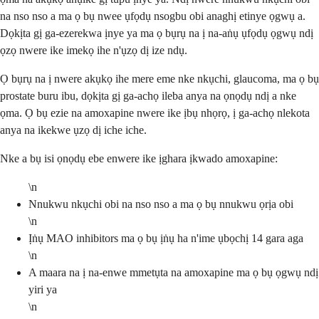
na nso nso a ma ọ bụ nwee ụfọdụ nsogbu obi anaghị etinye ọgwụ a.
Dọkịta gị ga-ezerekwa ịnye ya ma ọ bụrụ na ị na-aṅụ ụfọdụ ọgwụ ndị
ọzọ nwere ike imekọ ihe n'ụzọ dị ize ndụ.
Ọ bụrụ na ị nwere akụkọ ihe mere eme nke nkụchi, glaucoma, ma ọ bụ
prostate buru ibu, dọkịta gị ga-achọ ileba anya na ọnọdụ ndị a nke
ọma. Ọ bụ ezie na amoxapine nwere ike ịbụ nhọrọ, ị ga-achọ nlekota
anya na ikekwe ụzọ dị iche iche.
Nke a bụ isi ọnọdụ ebe enwere ike ịghara ịkwado amoxapine:
\n
Nnukwu nkụchi obi na nso nso a ma ọ bụ nnukwu ọrịa obi
\n
Ịṅụ MAO inhibitors ma ọ bụ ịṅụ ha n'ime ụbọchị 14 gara aga
\n
A maara na ị na-enwe mmetụta na amoxapine ma ọ bụ ọgwụ ndị
yiri ya
\n