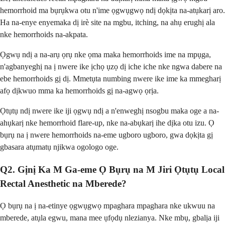
hemorrhoid ma bụrụkwa otu n'ime ọgwụgwọ ndị dọkịta na-atụkarị aro.
Ha na-enye enyemaka dị irè site na mgbu, itching, na ahụ erughị ala
nke hemorrhoids na-akpata.
Ọgwụ ndị a na-arụ ọrụ nke ọma maka hemorrhoids ime na mpụga,
n'agbanyeghị na ị nwere ike ịchọ ụzọ dị iche iche nke ngwa dabere na
ebe hemorrhoids gị dị. Mmetụta numbing nwere ike ime ka mmegharị
afọ dịkwuo mma ka hemorrhoids gị na-agwọ ọrịa.
Ọtụtụ ndị nwere ike iji ọgwụ ndị a n'enweghị nsogbu maka oge a na-
ahụkarị nke hemorrhoid flare-up, nke na-abụkarị ihe dịka otu izu. Ọ
bụrụ na ị nwere hemorrhoids na-eme ugboro ugboro, gwa dọkịta gị
gbasara atụmatụ njikwa ogologo oge.
Q2. Gịnị Ka M Ga-eme Ọ Bụrụ na M Jiri Ọtụtụ Local
Rectal Anesthetic na Mberede?
Ọ bụrụ na ị na-etinye ọgwụgwọ mpaghara mpaghara nke ukwuu na
mberede, atụla egwu, mana mee ụfọdụ nlezianya. Nke mbụ, gbalịa iji