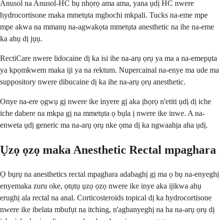
Anusol na Anusol-HC bụ nhọrọ ama ama, yana ụdị HC nwere
hydrocortisone maka mmetụta mgbochi mkpali. Tucks na-eme mpe
mpe akwa na mmanụ na-agwakọta mmetụta anesthetic na ihe na-eme
ka ahụ dị jụụ.
RectiCare nwere lidocaine dị ka isi ihe na-arụ ọrụ ya ma a na-emepụta
ya kpọmkwem maka iji ya na rektum. Nupercainal na-enye ma ude ma
suppository nwere dibucaine dị ka ihe na-arụ ọrụ anesthetic.
Onye na-ere ọgwụ gị nwere ike inyere gị aka ịhọrọ n'etiti ụdị dị iche
iche dabere na mkpa gị na mmetụta ọ bụla ị nwere ike inwe. A na-
enweta ụdị generic ma na-arụ ọrụ nke ọma dị ka ngwaahịa aha ụdị.
Ụzọ ọzọ maka Anesthetic Rectal mpaghara
Ọ bụrụ na anesthetics rectal mpaghara adabaghị gị ma ọ bụ na-enyeghị
enyemaka zuru oke, ọtụtụ ụzọ ọzọ nwere ike inye aka ijikwa ahụ
erughị ala rectal na anal. Corticosteroids topical dị ka hydrocortisone
nwere ike ibelata mbufụt na itching, n'agbanyeghị na ha na-arụ ọrụ dị