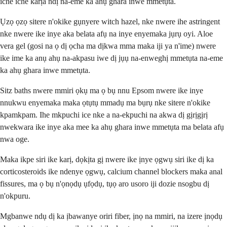
iche iche karịa ndị na-eme ka ahụ ghara inwe mmetụta.
Ụzọ ọzọ sitere n'okike gụnyere witch hazel, nke nwere ihe astringent
nke nwere ike inye aka belata afụ na inye enyemaka jụrụ oyi. Aloe
vera gel (gosi na ọ dị ọcha ma dịkwa mma maka iji ya n'ime) nwere
ike ime ka anụ ahụ na-akpasu iwe dị jụụ na-enweghị mmetụta na-eme
ka ahụ ghara inwe mmetụta.
Sitz baths nwere mmiri ọkụ ma ọ bụ nnu Epsom nwere ike inye
nnukwu enyemaka maka ọtụtụ mmadụ ma bụrụ nke sitere n'okike
kpamkpam. Ihe mkpuchi ice nke a na-ekpuchi na akwa dị gịrịgịrị
nwekwara ike inye aka mee ka ahụ ghara inwe mmetụta ma belata afụ
nwa oge.
Maka ikpe siri ike karị, dọkịta gị nwere ike ịnye ọgwụ siri ike dị ka
corticosteroids ike ndenye ọgwụ, calcium channel blockers maka anal
fissures, ma ọ bụ n'ọnọdụ ụfọdụ, tụọ aro usoro iji dozie nsogbu dị
n'okpuru.
Mgbanwe ndụ dị ka ịbawanye oriri fiber, ịnọ na mmiri, na izere ịnọdụ