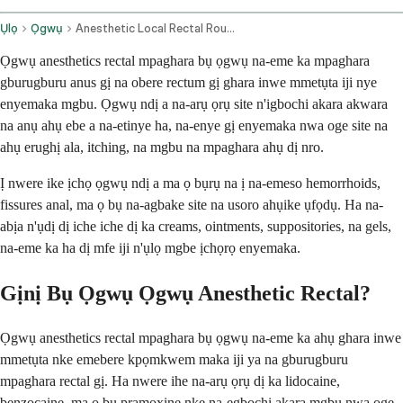
Ụlọ
Ọgwụ
Anesthetic Local Rectal Route
Ọgwụ anesthetics rectal mpaghara bụ ọgwụ na-eme ka mpaghara
gburugburu anus gị na obere rectum gị ghara inwe mmetụta iji nye
enyemaka mgbu. Ọgwụ ndị a na-arụ ọrụ site n'igbochi akara akwara
na anụ ahụ ebe a na-etinye ha, na-enye gị enyemaka nwa oge site na
ahụ erughị ala, itching, na mgbu na mpaghara ahụ dị nro.
Ị nwere ike ịchọ ọgwụ ndị a ma ọ bụrụ na ị na-emeso hemorrhoids,
fissures anal, ma ọ bụ na-agbake site na usoro ahụike ụfọdụ. Ha na-
abịa n'ụdị dị iche iche dị ka creams, ointments, suppositories, na gels,
na-eme ka ha dị mfe iji n'ụlọ mgbe ịchọrọ enyemaka.
Gịnị Bụ Ọgwụ Ọgwụ Anesthetic Rectal?
Ọgwụ anesthetics rectal mpaghara bụ ọgwụ na-eme ka ahụ ghara inwe
mmetụta nke emebere kpọmkwem maka iji ya na gburugburu
mpaghara rectal gị. Ha nwere ihe na-arụ ọrụ dị ka lidocaine,
benzocaine, ma ọ bụ pramoxine nke na-egbochi akara mgbu nwa oge