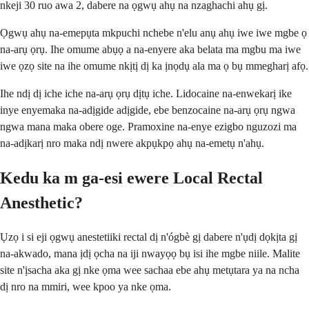
nkeji 30 ruo awa 2, dabere na ọgwụ ahụ na nzaghachi ahụ gị.
Ọgwụ ahụ na-emepụta mkpuchi nchebe n'elu anụ ahụ iwe iwe mgbe ọ
na-arụ ọrụ. Ihe omume abụọ a na-enyere aka belata ma mgbu ma iwe
iwe ọzọ site na ihe omume nkịtị dị ka ịnọdụ ala ma ọ bụ mmegharị afọ.
Ihe ndị dị iche iche na-arụ ọrụ dịtụ iche. Lidocaine na-enwekarị ike
inye enyemaka na-adịgide adịgide, ebe benzocaine na-arụ ọrụ ngwa
ngwa mana maka obere oge. Pramoxine na-enye ezigbo nguzozi ma
na-adịkarị nro maka ndị nwere akpụkpọ ahụ na-emetụ n'ahụ.
Kedu ka m ga-esi ewere Local Rectal
Anesthetic?
Ụzọ i si eji ọgwụ anestetiiki rectal dị n'ógbè gị dabere n'ụdị dọkịta gị
na-akwado, mana ịdị ọcha na iji nwayọọ bụ isi ihe mgbe niile. Malite
site n'ịsacha aka gị nke ọma wee sachaa ebe ahụ metụtara ya na ncha
dị nro na mmiri, wee kpoo ya nke ọma.