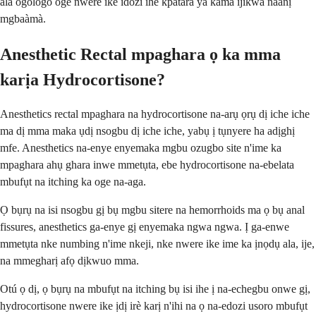
ala ogologo oge nwere ike idozi ihe kpatara ya kama ijikwa naanị
mgbaàmà.
Anesthetic Rectal mpaghara ọ ka mma
karịa Hydrocortisone?
Anesthetics rectal mpaghara na hydrocortisone na-arụ ọrụ dị iche iche
ma dị mma maka ụdị nsogbu dị iche iche, yabụ ị tụnyere ha adịghị
mfe. Anesthetics na-enye enyemaka mgbu ozugbo site n'ime ka
mpaghara ahụ ghara inwe mmetụta, ebe hydrocortisone na-ebelata
mbufụt na itching ka oge na-aga.
Ọ bụrụ na isi nsogbu gị bụ mgbu sitere na hemorrhoids ma ọ bụ anal
fissures, anesthetics ga-enye gị enyemaka ngwa ngwa. Ị ga-enwe
mmetụta nke numbing n'ime nkeji, nke nwere ike ime ka ịnọdụ ala, ije,
na mmegharị afọ dịkwuo mma.
Otú ọ dị, ọ bụrụ na mbufụt na itching bụ isi ihe ị na-echegbu onwe gị,
hydrocortisone nwere ike ịdị irè karị n'ihi na ọ na-edozi usoro mbufụt