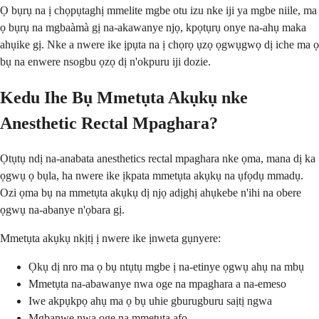
Ọ bụrụ na ị chọpụtaghị mmelite mgbe otu izu nke iji ya mgbe niile, ma
ọ bụrụ na mgbaàmà gị na-akawanye njọ, kpọtụrụ onye na-ahụ maka
ahụike gị. Nke a nwere ike ịpụta na ị chọrọ ụzọ ọgwụgwọ dị iche ma ọ
bụ na enwere nsogbu ọzọ dị n'okpuru iji dozie.
Kedu Ihe Bụ Mmetụta Akụkụ nke
Anesthetic Rectal Mpaghara?
Ọtụtụ ndị na-anabata anesthetics rectal mpaghara nke ọma, mana dị ka
ọgwụ ọ bụla, ha nwere ike ịkpata mmetụta akụkụ na ụfọdụ mmadụ.
Ozi ọma bụ na mmetụta akụkụ dị njọ adịghị ahụkebe n'ihi na obere
ọgwụ na-abanye n'ọbara gị.
Mmetụta akụkụ nkịtị ị nwere ike ịnweta gụnyere:
Ọkụ dị nro ma ọ bụ ntụtụ mgbe ị na-etinye ọgwụ ahụ na mbụ
Mmetụta na-abawanye nwa oge na mpaghara a na-emeso
Iwe akpụkpọ ahụ ma ọ bụ uhie gburugburu saịtị ngwa
Mgbanwe nwa oge na mmetụta afọ