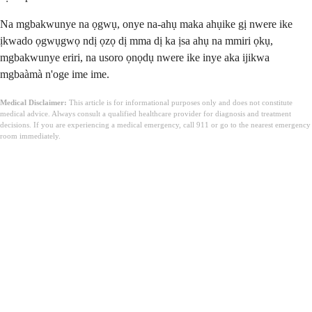
Na mgbakwunye na ọgwụ, onye na-ahụ maka ahụike gị nwere ike
ịkwado ọgwụgwọ ndị ọzọ dị mma dị ka ịsa ahụ na mmiri ọkụ,
mgbakwunye eriri, na usoro ọnọdụ nwere ike inye aka ijikwa
mgbaàmà n'oge ime ime.
Medical Disclaimer:
This article is for informational purposes only and does not constitute
medical advice. Always consult a qualified healthcare provider for diagnosis and treatment
decisions. If you are experiencing a medical emergency, call 911 or go to the nearest emergency
room immediately.