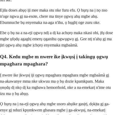
Ejila doses abụọ iji mee maka otu nke furu efu. Ọ bụrụ na ị nọ nso
n'oge ngwa gị na-esote, chere ma tinye ọgwụ ahụ mgbe ahụ.
Ebumnuche bụ enyemaka na-aga n'ihu, ọ bụghị oge zuru oke.
Ebe ọ bụ na a na-eji ọgwụ ndị a dị ka achọrọ maka nkasi obi, ịfụ dose
mgbe ụfọdụ agaghị emerụ ọganihu ọgwụgwọ gị. Gee ntị n'ahụ gị ma
jiri ọgwụ ahụ mgbe ịchọrọ enyemaka mgbaàmà.
Q4. Kedu mgbe m nwere ike ịkwụsị ị takingụ ọgwụ
mpaghara mpaghara?
Ị nwere ike ịkwụsị iji ọgwụ mpaghara mpaghara mgbe mgbaàmà gị
na-akawanye mma nke ukwuu ma ọ bụ dozie kpamkpam. Maka
ọnọdụ dị nkọ dị ka mgbawa hemorrhoid, nke a na-emekarị n'ime otu
izu ma ọ bụ abụọ.
Ọ bụrụ na ị na-eji ọgwụ ahụ mgbe usoro ahụike gasịrị, dọkịta gị ga-
enye gị nduzi kpọmkwem gbasara mgbe ị ga-akwụsị, na-emekarị