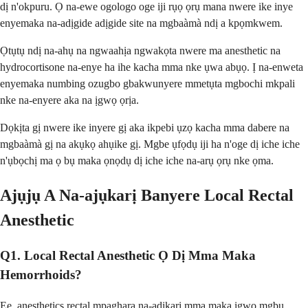
dị n'okpuru. Ọ na-ewe ogologo oge iji rụọ ọrụ mana nwere ike inye
enyemaka na-adịgide adịgide site na mgbaàmà ndị a kpọmkwem.
Ọtụtụ ndị na-ahụ na ngwaahịa ngwakọta nwere ma anesthetic na
hydrocortisone na-enye ha ihe kacha mma nke ụwa abụọ. Ị na-enweta
enyemaka numbing ozugbo gbakwunyere mmetụta mgbochi mkpali
nke na-enyere aka na ịgwọ ọrịa.
Dọkịta gị nwere ike inyere gị aka ikpebi ụzọ kacha mma dabere na
mgbaàmà gị na akụkọ ahụike gị. Mgbe ụfọdụ iji ha n'oge dị iche iche
n'ụbọchị ma ọ bụ maka ọnọdụ dị iche iche na-arụ ọrụ nke ọma.
Ajụjụ A Na-ajụkarị Banyere Local Rectal
Anesthetic
Q1. Local Rectal Anesthetic Ọ Dị Mma Maka
Hemorrhoids?
Ee, anesthetics rectal mpaghara na-adịkarị mma maka ịgwọ mgbu