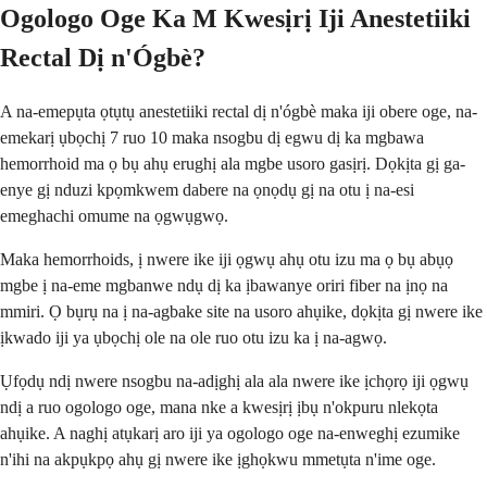
Ogologo Oge Ka M Kwesịrị Iji Anestetiiki
Rectal Dị n'Ógbè?
A na-emepụta ọtụtụ anestetiiki rectal dị n'ógbè maka iji obere oge, na-
emekarị ụbọchị 7 ruo 10 maka nsogbu dị egwu dị ka mgbawa
hemorrhoid ma ọ bụ ahụ erughị ala mgbe usoro gasịrị. Dọkịta gị ga-
enye gị nduzi kpọmkwem dabere na ọnọdụ gị na otu ị na-esi
emeghachi omume na ọgwụgwọ.
Maka hemorrhoids, ị nwere ike iji ọgwụ ahụ otu izu ma ọ bụ abụọ
mgbe ị na-eme mgbanwe ndụ dị ka ịbawanye oriri fiber na ịnọ na
mmiri. Ọ bụrụ na ị na-agbake site na usoro ahụike, dọkịta gị nwere ike
ịkwado iji ya ụbọchị ole na ole ruo otu izu ka ị na-agwọ.
Ụfọdụ ndị nwere nsogbu na-adịghị ala ala nwere ike ịchọrọ iji ọgwụ
ndị a ruo ogologo oge, mana nke a kwesịrị ịbụ n'okpuru nlekọta
ahụike. A naghị atụkarị aro iji ya ogologo oge na-enweghị ezumike
n'ihi na akpụkpọ ahụ gị nwere ike ịghọkwu mmetụta n'ime oge.