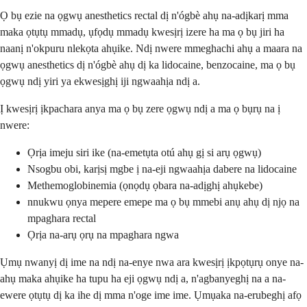
Ọ bụ ezie na ọgwụ anesthetics rectal dị n'ógbè ahụ na-adịkarị mma
maka ọtụtụ mmadụ, ụfọdụ mmadụ kwesịrị izere ha ma ọ bụ jiri ha
naanị n'okpuru nlekọta ahụike. Ndị nwere mmeghachi ahụ a maara na
ọgwụ anesthetics dị n'ógbè ahụ dị ka lidocaine, benzocaine, ma ọ bụ
ọgwụ ndị yiri ya ekwesịghị iji ngwaahịa ndị a.
Ị kwesịrị ịkpachara anya ma ọ bụ zere ọgwụ ndị a ma ọ bụrụ na ị
nwere:
Ọrịa imeju siri ike (na-emetụta otú ahụ gị si arụ ọgwụ)
Nsogbu obi, karịsị mgbe ị na-eji ngwaahịa dabere na lidocaine
Methemoglobinemia (ọnọdụ ọbara na-adịghị ahụkebe)
nnukwu ọnya mepere emepe ma ọ bụ mmebi anụ ahụ dị njọ na
mpaghara rectal
Ọrịa na-arụ ọrụ na mpaghara ngwa
Ụmụ nwanyị dị ime na ndị na-enye nwa ara kwesịrị ịkpọtụrụ onye na-
ahụ maka ahụike ha tupu ha eji ọgwụ ndị a, n'agbanyeghị na a na-
ewere ọtụtụ dị ka ihe dị mma n'oge ime ime. Ụmụaka na-erubeghị afọ