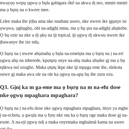
nwayọọ wepụ ọgwụ ọ bụla gabigara ókè na akwa dị nro, mmiri mmiri
ma ọ bụrụ na o kwere mee.
Lelee maka ihe ịrịba ama nke nnabata usoro, nke nwere ike ịgụnye isi
ọwụwa, ọgbụgbọ, obi na-adịghị mma, ma ọ bụ ụra na-adịghị ahụkebe.
Ọ bụ ezie na nke a dị ụkọ na iji topical, iji ọgwụ dị ukwuu nwere ike
ịbawanye ihe ize ndụ.
Ọ bụrụ na ị nwere ahụmahụ ọ bụla na-emetụta ma ọ bụrụ na ị na-eri
ọgwụ ahụ na mberede, kpọtụrụ onye na-ahụ maka ahụike gị ma ọ bụ
njikwa nsí ozugbo. Maka ọtụtụ ikpe nke iji mpụga eme ihe, nlekota
onwe gị maka awa ole na ole ka ọgwụ na-apụ bụ ihe zuru ezu.
Q3. Gịnị ka m ga-eme ma ọ bụrụ na m na-efu dose
nke ọgwụ mpaghara mpaghara?
Ọ bụrụ na ị na-efu dose nke ọgwụ mpaghara mpaghara, tinye ya mgbe
ị na-echeta, ọ gwụla ma ọ fọrọ nke nta ka ọ bụrụ oge maka dose gị na-
esote. A na-eji ọgwụ ndị a maka enyemaka mgbaàmà kama na usoro
siri ike.