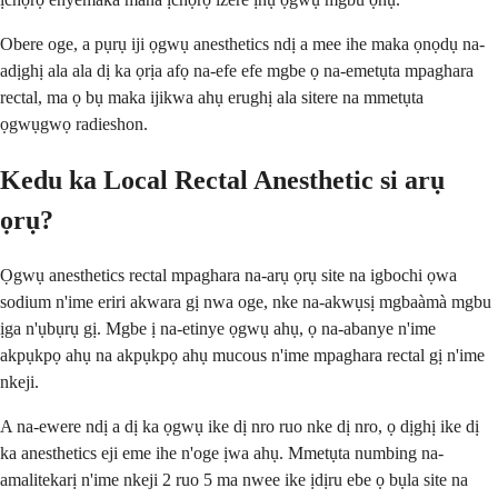
Obere oge, a pụrụ iji ọgwụ anesthetics ndị a mee ihe maka ọnọdụ na-
adịghị ala ala dị ka ọrịa afọ na-efe efe mgbe ọ na-emetụta mpaghara
rectal, ma ọ bụ maka ijikwa ahụ erughị ala sitere na mmetụta
ọgwụgwọ radieshon.
Kedu ka Local Rectal Anesthetic si arụ
ọrụ?
Ọgwụ anesthetics rectal mpaghara na-arụ ọrụ site na igbochi ọwa
sodium n'ime eriri akwara gị nwa oge, nke na-akwụsị mgbaàmà mgbu
ịga n'ụbụrụ gị. Mgbe ị na-etinye ọgwụ ahụ, ọ na-abanye n'ime
akpụkpọ ahụ na akpụkpọ ahụ mucous n'ime mpaghara rectal gị n'ime
nkeji.
A na-ewere ndị a dị ka ọgwụ ike dị nro ruo nke dị nro, ọ dịghị ike dị
ka anesthetics eji eme ihe n'oge ịwa ahụ. Mmetụta numbing na-
amalitekarị n'ime nkeji 2 ruo 5 ma nwee ike ịdịru ebe ọ bụla site na