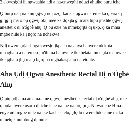
2 ekwesịghị iji ngwaahịa ndị a na-enweghị nduzi ahụike pụrụ iche.
Ọ bụrụ na ị na-aṅụ ọgwụ ndị ọzọ, karịsịa ọgwụ na-eme ka ọbara dị
gịrịgịrị ma ọ bụ ọgwụ obi, mee ka dọkịta gị mara tupu ịmalite ọgwụ
anestetik dị n'ógbè ahụ. Ọ bụ ezie na mmekọrịta dị ụkọ, ọ ka mma
mgbe niile ka ị nọrọ na nchekwa.
Ndị nwere ọrịa shuga kwesịrị ịkpachara anya banyere nlekota
mpaghara a na-emeso, n'ihi na ha nwere ike belata mmetụta ma nwee
ike ịghara ịhụ ma ọ bụrụ na mgbakasị ahụ na-etolite.
Aha Ụdị Ọgwụ Anesthetic Rectal Dị n'Ógbè
Ahụ
Ọtụtụ ụdị ama ama na-eme ọgwụ anesthetics rectal dị n'ógbè ahụ, nke
ọ bụla nwere usoro dị iche iche na ihe na-arụ ọrụ. Nkwadebe H na-
enye ụdị mgbe niile na ike kachasị elu, ụfọdụ nwere lidocaine maka
mmetụta numbing dị mma.