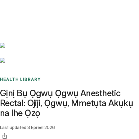
Benchmarks
Stories
FAQ
Sign up / Log in
HEALTH LIBRARY
Gịnị Bụ Ọgwụ Ọgwụ Anesthetic
Rectal: Ojiji, Ọgwụ, Mmetụta Akụkụ
na Ihe Ọzọ
Last updated
3 Epreel 2026