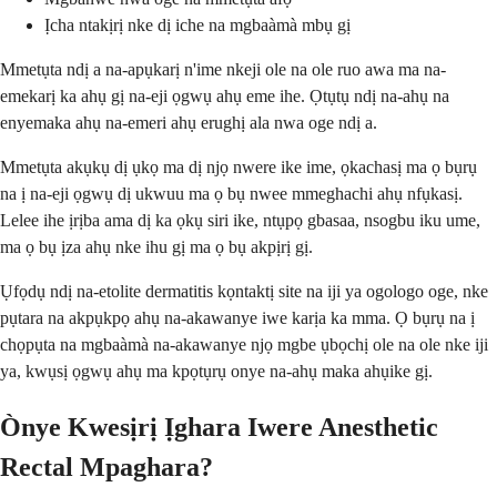
Ịcha ntakịrị nke dị iche na mgbaàmà mbụ gị
Mmetụta ndị a na-apụkarị n'ime nkeji ole na ole ruo awa ma na-
emekarị ka ahụ gị na-eji ọgwụ ahụ eme ihe. Ọtụtụ ndị na-ahụ na
enyemaka ahụ na-emeri ahụ erughị ala nwa oge ndị a.
Mmetụta akụkụ dị ụkọ ma dị njọ nwere ike ime, ọkachasị ma ọ bụrụ
na ị na-eji ọgwụ dị ukwuu ma ọ bụ nwee mmeghachi ahụ nfụkasị.
Lelee ihe ịrịba ama dị ka ọkụ siri ike, ntụpọ gbasaa, nsogbu iku ume,
ma ọ bụ ịza ahụ nke ihu gị ma ọ bụ akpịrị gị.
Ụfọdụ ndị na-etolite dermatitis kọntaktị site na iji ya ogologo oge, nke
pụtara na akpụkpọ ahụ na-akawanye iwe karịa ka mma. Ọ bụrụ na ị
chọpụta na mgbaàmà na-akawanye njọ mgbe ụbọchị ole na ole nke iji
ya, kwụsị ọgwụ ahụ ma kpọtụrụ onye na-ahụ maka ahụike gị.
Ònye Kwesịrị Ịghara Iwere Anesthetic
Rectal Mpaghara?