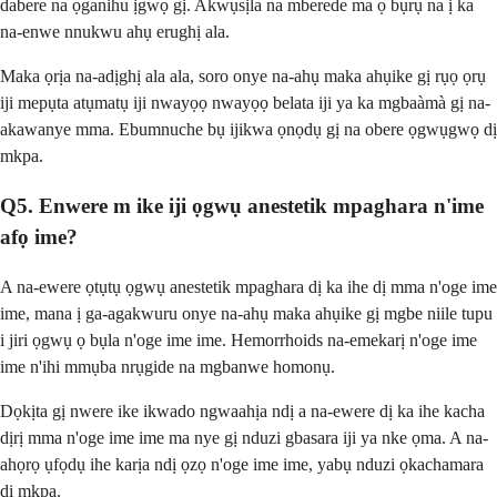
dabere na ọganihu ịgwọ gị. Akwụsịla na mberede ma ọ bụrụ na ị ka
na-enwe nnukwu ahụ erughị ala.
Maka ọrịa na-adịghị ala ala, soro onye na-ahụ maka ahụike gị rụọ ọrụ
iji mepụta atụmatụ iji nwayọọ nwayọọ belata iji ya ka mgbaàmà gị na-
akawanye mma. Ebumnuche bụ ijikwa ọnọdụ gị na obere ọgwụgwọ dị
mkpa.
Q5. Enwere m ike iji ọgwụ anestetik mpaghara n'ime
afọ ime?
A na-ewere ọtụtụ ọgwụ anestetik mpaghara dị ka ihe dị mma n'oge ime
ime, mana ị ga-agakwuru onye na-ahụ maka ahụike gị mgbe niile tupu
i jiri ọgwụ ọ bụla n'oge ime ime. Hemorrhoids na-emekarị n'oge ime
ime n'ihi mmụba nrụgide na mgbanwe homonụ.
Dọkịta gị nwere ike ikwado ngwaahịa ndị a na-ewere dị ka ihe kacha
dịrị mma n'oge ime ime ma nye gị nduzi gbasara iji ya nke ọma. A na-
ahọrọ ụfọdụ ihe karịa ndị ọzọ n'oge ime ime, yabụ nduzi ọkachamara
dị mkpa.