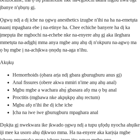
ịbanye n'ụbụrụ gị.
Ọgwụ ndị a dị iche na ọgwụ anesthetics izugbe n'ihi na ha na-emetụta
naanị mpaghara ebe ị na-etinye ha. Chee echiche banyere ha dị ka
ịmepụta ihe mgbochi na-echebe nke na-enyere ahụ gị aka ileghara
mmetụta na-adịghị mma anya mgbe anụ ahụ dị n'okpuru na-agwọ ma
ọ bụ mgbe ị na-achịkwa ọnọdụ na-aga n'ihu.
Akụkụ
Hemorrhoids (ọbara arịa ndị gbara gburugburu anus gị)
Anal fissures (obere akwa mmiri n'ime anụ ahụ anal)
Mgbu mgbe a wachara ahụ́ gbasara afọ ma ọ bụ anal
Proctitis (mgbawa nke akpụkpọ ahụ rectum)
Mgbu afọ n'ihi ihe dị iche iche
Ịcha na iwe iwe gburugburu mpaghara anal
Dọkịta gị nwekwara ike ịkwado ọgwụ ndị a tupu ụfọdụ nyocha ahụike
iji mee ka usoro ahụ dịkwuo mma. Ha na-enyere aka karịsịa mgbe
ịchọrọ enyemaka mana ịchọrọ izere ịṅụ ọgwụ mgbu ọnụ.