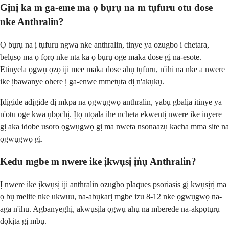
Gịnị ka m ga-eme ma ọ bụrụ na m tụfuru otu dose
nke Anthralin?
Ọ bụrụ na ị tụfuru ngwa nke anthralin, tinye ya ozugbo i chetara,
belụsọ ma ọ fọrọ nke nta ka ọ bụrụ oge maka dose gị na-esote.
Etinyela ọgwụ ọzọ iji mee maka dose ahụ tụfuru, n'ihi na nke a nwere
ike ịbawanye ohere ị ga-enwe mmetụta dị n'akụkụ.
Ịdịgide adịgide dị mkpa na ọgwụgwọ anthralin, yabụ gbalịa itinye ya
n'otu oge kwa ụbọchị. Ịtọ ntọala ihe ncheta ekwentị nwere ike inyere
gị aka idobe usoro ọgwụgwọ gị ma nweta nsonaazụ kacha mma site na
ọgwụgwọ gị.
Kedu mgbe m nwere ike ịkwụsị ịṅụ Anthralin?
Ị nwere ike ịkwụsị iji anthralin ozugbo plaques psoriasis gị kwụsịrị ma
ọ bụ melite nke ukwuu, na-abụkarị mgbe izu 8-12 nke ọgwụgwọ na-
aga n'ihu. Agbanyeghị, akwụsịla ọgwụ ahụ na mberede na-akpọtụrụ
dọkịta gị mbụ.