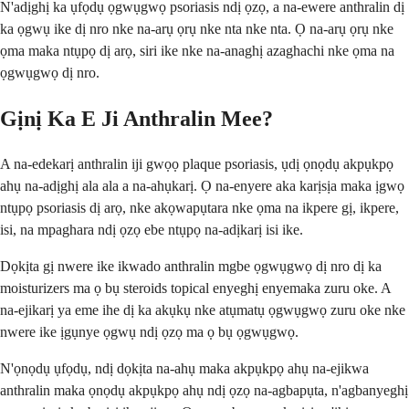
N'adịghị ka ụfọdụ ọgwụgwọ psoriasis ndị ọzọ, a na-ewere anthralin dị
ka ọgwụ ike dị nro nke na-arụ ọrụ nke nta nke nta. Ọ na-arụ ọrụ nke
ọma maka ntụpọ dị arọ, siri ike nke na-anaghị azaghachi nke ọma na
ọgwụgwọ dị nro.
Gịnị Ka E Ji Anthralin Mee?
A na-edekarị anthralin iji gwọọ plaque psoriasis, ụdị ọnọdụ akpụkpọ
ahụ na-adịghị ala ala a na-ahụkarị. Ọ na-enyere aka karịsịa maka ịgwọ
ntụpọ psoriasis dị arọ, nke akọwapụtara nke ọma na ikpere gị, ikpere,
isi, na mpaghara ndị ọzọ ebe ntụpọ na-adịkarị isi ike.
Dọkịta gị nwere ike ikwado anthralin mgbe ọgwụgwọ dị nro dị ka
moisturizers ma ọ bụ steroids topical enyeghị enyemaka zuru oke. A
na-ejikarị ya eme ihe dị ka akụkụ nke atụmatụ ọgwụgwọ zuru oke nke
nwere ike ịgụnye ọgwụ ndị ọzọ ma ọ bụ ọgwụgwọ.
N'ọnọdụ ụfọdụ, ndị dọkịta na-ahụ maka akpụkpọ ahụ na-ejikwa
anthralin maka ọnọdụ akpụkpọ ahụ ndị ọzọ na-agbapụta, n'agbanyeghị