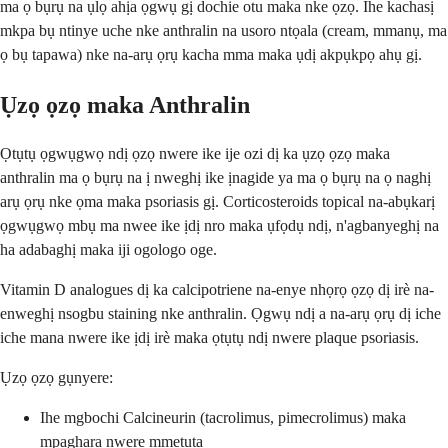
ma ọ bụrụ na ụlọ ahịa ọgwụ gị dochie otu maka nke ọzọ. Ihe kachasị
mkpa bụ ntinye uche nke anthralin na usoro ntọala (cream, mmanụ, ma
ọ bụ tapawa) nke na-arụ ọrụ kacha mma maka ụdị akpụkpọ ahụ gị.
Ụzọ ọzọ maka Anthralin
Ọtụtụ ọgwụgwọ ndị ọzọ nwere ike ije ozi dị ka ụzọ ọzọ maka
anthralin ma ọ bụrụ na ị nweghị ike ịnagide ya ma ọ bụrụ na ọ naghị
arụ ọrụ nke ọma maka psoriasis gị. Corticosteroids topical na-abụkarị
ọgwụgwọ mbụ ma nwee ike ịdị nro maka ụfọdụ ndị, n'agbanyeghị na
ha adabaghị maka iji ogologo oge.
Vitamin D analogues dị ka calcipotriene na-enye nhọrọ ọzọ dị irè na-
enweghị nsogbu staining nke anthralin. Ọgwụ ndị a na-arụ ọrụ dị iche
iche mana nwere ike ịdị irè maka ọtụtụ ndị nwere plaque psoriasis.
Ụzọ ọzọ gụnyere:
Ihe mgbochi Calcineurin (tacrolimus, pimecrolimus) maka
mpaghara nwere mmetụta