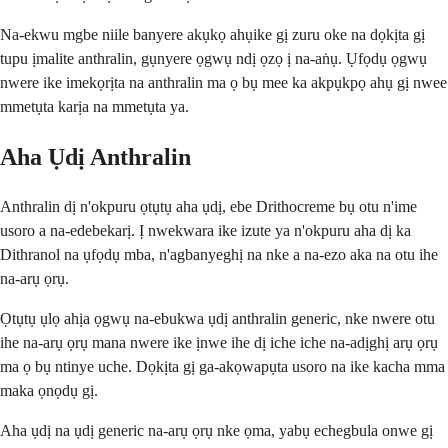
Na-ekwu mgbe niile banyere akụkọ ahụike gị zuru oke na dọkịta gị
tupu ịmalite anthralin, gụnyere ọgwụ ndị ọzọ ị na-aṅụ. Ụfọdụ ọgwụ
nwere ike imekọrịta na anthralin ma ọ bụ mee ka akpụkpọ ahụ gị nwee
mmetụta karịa na mmetụta ya.
Aha Ụdị Anthralin
Anthralin dị n'okpuru ọtụtụ aha ụdị, ebe Drithocreme bụ otu n'ime
usoro a na-edebekarị. Ị nwekwara ike izute ya n'okpuru aha dị ka
Dithranol na ụfọdụ mba, n'agbanyeghị na nke a na-ezo aka na otu ihe
na-arụ ọrụ.
Ọtụtụ ụlọ ahịa ọgwụ na-ebukwa ụdị anthralin generic, nke nwere otu
ihe na-arụ ọrụ mana nwere ike ịnwe ihe dị iche iche na-adịghị arụ ọrụ
ma ọ bụ ntinye uche. Dọkịta gị ga-akọwapụta usoro na ike kacha mma
maka ọnọdụ gị.
Aha ụdị na ụdị generic na-arụ ọrụ nke ọma, yabụ echegbula onwe gị