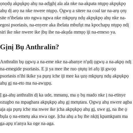
ọnọdụ akpụkpọ ahụ na-adịghị ala ala nke na-akpata ntụpọ akpụkpọ
ahụ dị arọ na nke nwere ntụpọ. Ọgwụ a sitere na coal tar na-arụ ọrụ
site n'ibelata uto ngwa ngwa nke mkpụrụ ndụ akpụkpọ ahụ nke na-
egosi psoriasis, na-enyere aka ibelata mbufụt ma kpochapụ ntụpọ ndị
siri ike nke nwere ike ịbụ ihe na-akụda mmụọ iji na-emeso ya.
Gịnị Bụ Anthralin?
Anthralin bụ ọgwụ a na-eme nke na-abanye n'ụdị ọgwụ a na-akpọ ndị
na-emegide psoriasis. E ji ya mee ihe ruo ọtụtụ iri afọ iji gwọọ
psoriasis n'ihi ikike ya pụrụ iche iji mee ka ụzọ mkpụrụ ndụ akpụkpọ
ahụ gị na-eto ma na-awụpụ.
Ị ga-ahụ anthralin dị ka ude, mmanụ, ma ọ bụ mado nke ị na-etinye
ozugbo na mpaghara akpụkpọ ahụ gị metụtara. Ọgwụ ahụ nwere agba
aja aja pụrụ iche ma nwee ike ịcha akpụkpọ ahụ gị, uwe gị, na ihe ọ
bụla ọ na-emetụ aka nwa oge. Ịcha ahụ a bụ ihe nkịtị kpamkpam ma
ga-apụ n'anya ka oge na-aga.