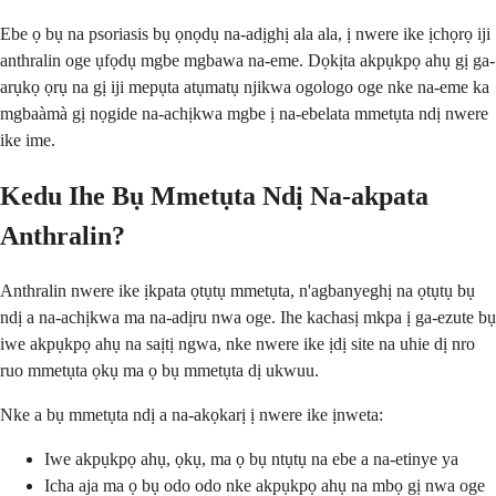
Ebe ọ bụ na psoriasis bụ ọnọdụ na-adịghị ala ala, ị nwere ike ịchọrọ iji
anthralin oge ụfọdụ mgbe mgbawa na-eme. Dọkịta akpụkpọ ahụ gị ga-
arụkọ ọrụ na gị iji mepụta atụmatụ njikwa ogologo oge nke na-eme ka
mgbaàmà gị nọgide na-achịkwa mgbe ị na-ebelata mmetụta ndị nwere
ike ime.
Kedu Ihe Bụ Mmetụta Ndị Na-akpata
Anthralin?
Anthralin nwere ike ịkpata ọtụtụ mmetụta, n'agbanyeghị na ọtụtụ bụ
ndị a na-achịkwa ma na-adịru nwa oge. Ihe kachasị mkpa ị ga-ezute bụ
iwe akpụkpọ ahụ na saịtị ngwa, nke nwere ike ịdị site na uhie dị nro
ruo mmetụta ọkụ ma ọ bụ mmetụta dị ukwuu.
Nke a bụ mmetụta ndị a na-akọkarị ị nwere ike ịnweta:
Iwe akpụkpọ ahụ, ọkụ, ma ọ bụ ntụtụ na ebe a na-etinye ya
Icha aja ma ọ bụ odo odo nke akpụkpọ ahụ na mbọ gị nwa oge