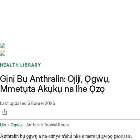
Benchmarks
Stories
FAQ
Sign up / Log in
HEALTH LIBRARY
Gịnị Bụ Anthralin: Ojiji, Ọgwụ,
Mmetụta Akụkụ na Ihe Ọzọ
Last updated
3 Epreel 2026
Ụlọ
Ọgwụ
Anthralin Topical Route
Anthralin bụ ọgwụ a na-etinye n'ahụ́ nke e mere iji gwọọ psoriasis,