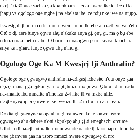
nkeji 10-30 wee sachaa ya kpamkpam. Ụzọ a nwere ike ịdị irè dị ka
ịhapụ ya ogologo oge mgbe ị na-ebelata ihe ize ndụ nke iwe na ntụpọ.
Ịkwesighi iji nri ma ọ bụ mmiri were anthralin ebe a na-etinye ya n'elu.
Otú ọ dị, zere itinye ọgwụ ahụ n'akụkụ anya gị, ọnụ gị, ma ọ bụ ebe
ndị ọzọ na-emetụ n'ahụ. Ọ bụrụ na ị na-agwọ psoriasis isi, kpachara
anya ka ị ghara itinye ọgwụ ahụ n'ihu gị.
Ogologo Oge Ka M Kwesịrị Iji Anthralin?
Ogologo oge ọgwụgwọ anthralin na-adịgasị iche site n'otu onye gaa
n'ọzọ, mana ị ga-ejikarị ya ruo ọtụtụ izu ruo ọnwa. Ọtụtụ ndị mmadụ
na-amalite ịhụ mmelite n'ime izu 2-4 nke iji ya mgbe niile,
n'agbanyeghị na ọ nwere ike iwe izu 8-12 iji hụ uru zuru ezu.
Dọkịta gị ga-enyocha ọganihu gị ma nwee ike ịgbanwe usoro
ọgwụgwọ ahụ dabere n'otú akpụkpọ ahụ gị si emeghachi omume.
Ụfọdụ ndị na-eji anthralin ruo ọnwa ole na ole iji kpochapụ ntụpọ ha,
wee gbanwee gaa na usoro mmezi nwere ọgwụgwọ dị nro.