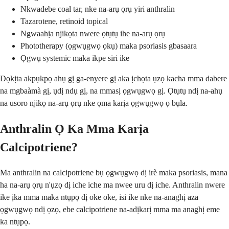
Nkwadebe coal tar, nke na-arụ ọrụ yiri anthralin
Tazarotene, retinoid topical
Ngwaahịa njikọta nwere ọtụtụ ihe na-arụ ọrụ
Phototherapy (ọgwụgwọ ọkụ) maka psoriasis gbasaara
Ọgwụ systemic maka ikpe siri ike
Dọkịta akpụkpọ ahụ gị ga-enyere gị aka ịchọta ụzọ kacha mma dabere
na mgbaàmà gị, ụdị ndụ gị, na mmasị ọgwụgwọ gị. Ọtụtụ ndị na-ahụ
na usoro njikọ na-arụ ọrụ nke ọma karịa ọgwụgwọ ọ bụla.
Anthralin Ọ Ka Mma Karịa
Calcipotriene?
Ma anthralin na calcipotriene bụ ọgwụgwọ dị irè maka psoriasis, mana
ha na-arụ ọrụ n'ụzọ dị iche iche ma nwee uru dị iche. Anthralin nwere
ike ịka mma maka ntụpọ dị oke oke, isi ike nke na-anaghị aza
ọgwụgwọ ndị ọzọ, ebe calcipotriene na-adịkarị mma ma anaghị eme
ka ntụpọ.