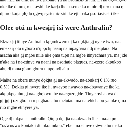
nke ike dị nro, ọ na-esiri ike karịa ihe na-eme ka mmiri dị nro mana ọ
dị nro karịa ụfọdụ ọgwụ systemic siri ike eji maka psoriasis siri ike.
Olee otú m kwesịrị isi were Anthralin?
Ekwesịrị itinye Anthralin kpọmkwem dị ka dọkịta gị nyere iwu, na-
emekarị otu ugboro n'ụbọchị naanị na mpaghara ndị metụtara. Na-
asacha aka gị mgbe niile nke ọma tupu na mgbe itinyechara ya, ma jide
n'aka na ị na-etinye ya naanị na psoriatic plaques, na-ezere akpụkpọ
ahụ dị mma gburugburu ntụpọ ndị ahụ.
Malite na obere ntinye dọkịta gị na-akwado, na-abụkarị 0.1% ruo
0.5%. Dọkịta gị nwere ike iji nwayọọ nwayọọ na-abawanye ike ka
akpụkpọ ahụ gị na-aghọkwu ihe na-eguzogide. Tinye oyi akwa dị
gịrịgịrị ozugbo na mpaghara ahụ metụtara ma na-ehichapụ ya nke ọma
ruo mgbe etinyere ya.
Oge dị mkpa na anthralin. Ọtụtụ dọkịta na-akwado ihe a na-akpọ
"ọgwụgwọ kọntaktị dị mkpụmkpụ," ebe ị na-etinye ọgwụ ahụ maka