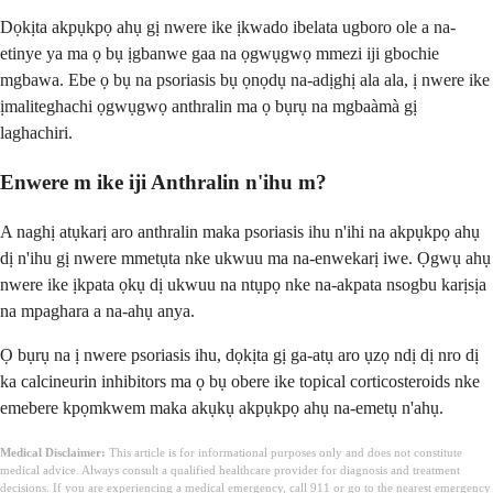
Dọkịta akpụkpọ ahụ gị nwere ike ịkwado ibelata ugboro ole a na-
etinye ya ma ọ bụ ịgbanwe gaa na ọgwụgwọ mmezi iji gbochie
mgbawa. Ebe ọ bụ na psoriasis bụ ọnọdụ na-adịghị ala ala, ị nwere ike
ịmaliteghachi ọgwụgwọ anthralin ma ọ bụrụ na mgbaàmà gị
laghachiri.
Enwere m ike iji Anthralin n'ihu m?
A naghị atụkarị aro anthralin maka psoriasis ihu n'ihi na akpụkpọ ahụ
dị n'ihu gị nwere mmetụta nke ukwuu ma na-enwekarị iwe. Ọgwụ ahụ
nwere ike ịkpata ọkụ dị ukwuu na ntụpọ nke na-akpata nsogbu karịsịa
na mpaghara a na-ahụ anya.
Ọ bụrụ na ị nwere psoriasis ihu, dọkịta gị ga-atụ aro ụzọ ndị dị nro dị
ka calcineurin inhibitors ma ọ bụ obere ike topical corticosteroids nke
emebere kpọmkwem maka akụkụ akpụkpọ ahụ na-emetụ n'ahụ.
Medical Disclaimer:
This article is for informational purposes only and does not constitute
medical advice. Always consult a qualified healthcare provider for diagnosis and treatment
decisions. If you are experiencing a medical emergency, call 911 or go to the nearest emergency