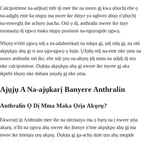
Calcipotriene na-adịkarị mfe iji mee ihe na usoro gị kwa ụbọchị ebe ọ
na-adịghị eme ka ntụpọ ma nwee ike itinye ya ugboro abụọ n'ụbọchị
na-enweghị ihe achọrọ ịsacha. Otú ọ dị, anthralin nwere ike inye
nsonaazụ dị egwu maka ntụpọ psoriasis na-eguzogide ọgwụ.
Nhọrọ n'etiti ọgwụ ndị a na-adaberekarị na mkpa gị, ụdị ndụ gị, na otú
akpụkpọ ahụ gị si aza ọgwụgwọ ọ bụla. Ụfọdụ ndị na-eme nke ọma na
usoro anthralin siri ike, ebe ndị ọzọ na-ahọrọ ịdị mma na ọdịdị dị nro
nke calcipotriene. Dọkịta akpụkpọ ahụ gị nwere ike inyere gị aka
ikpebi nhọrọ nke dabara ọnọdụ gị nke ọma.
Ajụjụ A Na-ajụkarị Banyere Anthralin
Anthralin Ọ Dị Mma Maka Ọrịa Akụrụ?
Ekwesịrị iji Anthralin mee ihe na nlezianya ma ọ bụrụ na ị nwere ọrịa
akụrụ, n'ihi na ọgwụ ahụ nwere ike ịbanye n'ime akpụkpọ ahụ gị ma
nwee ike imetụta ọrụ akụrụ. Dọkịta gị ga-achọ itule uru ahụ megide