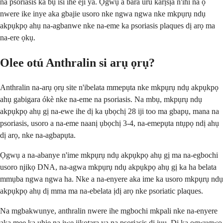
na psoriasis ka bụ isi ihe eji ya. Ọgwụ a bara uru karịsịa n'ihi na ọ
nwere ike inye aka gbajie usoro nke ngwa ngwa nke mkpụrụ ndụ
akpụkpọ ahụ na-agbanwe nke na-eme ka psoriasis plaques dị arọ ma
na-ere ọkụ.
Olee otú Anthralin si arụ ọrụ?
Anthralin na-arụ ọrụ site n'ibelata mmepụta nke mkpụrụ ndụ akpụkpọ
ahụ gabigara ókè nke na-eme na psoriasis. Na mbụ, mkpụrụ ndụ
akpụkpọ ahụ gị na-ewe ihe dị ka ụbọchị 28 iji too ma gbapụ, mana na
psoriasis, usoro a na-eme naanị ụbọchị 3-4, na-emepụta ntụpọ ndị ahụ
dị arọ, nke na-agbapụta.
Ọgwụ a na-abanye n'ime mkpụrụ ndụ akpụkpọ ahụ gị ma na-egbochi
usoro njikọ DNA, na-agwa mkpụrụ ndụ akpụkpọ ahụ gị ka ha belata
mmụba ngwa ngwa ha. Nke a na-enyere aka ime ka usoro mkpụrụ ndụ
akpụkpọ ahụ dị mma ma na-ebelata ịdị arọ nke psoriatic plaques.
Na mgbakwunye, anthralin nwere ihe mgbochi mkpali nke na-enyere
aka mee ka uhie na iwe jikọtara ya na psoriasis dị jụụ. Dị ka ọgwụgwọ