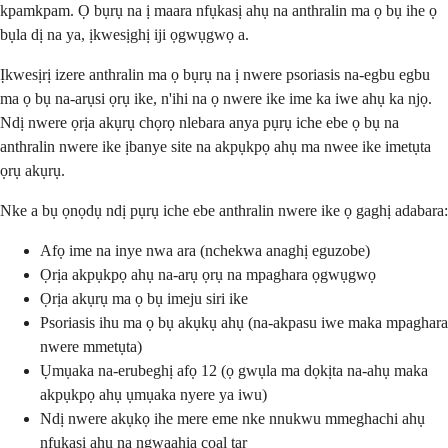
kpamkpam. Ọ bụrụ na ị maara nfụkasị ahụ na anthralin ma ọ bụ ihe ọ
bụla dị na ya, ịkwesịghị iji ọgwụgwọ a.
Ịkwesịrị izere anthralin ma ọ bụrụ na ị nwere psoriasis na-egbu egbu
ma ọ bụ na-arụsi ọrụ ike, n'ihi na ọ nwere ike ime ka iwe ahụ ka njọ.
Ndị nwere ọrịa akụrụ chọrọ nlebara anya pụrụ iche ebe ọ bụ na
anthralin nwere ike ịbanye site na akpụkpọ ahụ ma nwee ike imetụta
ọrụ akụrụ.
Nke a bụ ọnọdụ ndị pụrụ iche ebe anthralin nwere ike ọ gaghị adabara:
Afọ ime na inye nwa ara (nchekwa anaghị eguzobe)
Ọrịa akpụkpọ ahụ na-arụ ọrụ na mpaghara ọgwụgwọ
Ọrịa akụrụ ma ọ bụ imeju siri ike
Psoriasis ihu ma ọ bụ akụkụ ahụ (na-akpasu iwe maka mpaghara
nwere mmetụta)
Ụmụaka na-erubeghị afọ 12 (ọ gwụla ma dọkịta na-ahụ maka
akpụkpọ ahụ ụmụaka nyere ya iwu)
Ndị nwere akụkọ ihe mere eme nke nnukwu mmeghachi ahụ
nfụkasị ahụ na ngwaahịa coal tar