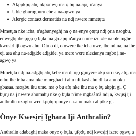
Akpụkpọ ahụ akpọnwụ ma ọ bụ na-apụ n'anya
Uhie gburugburu ebe a na-agwọ ya
Alergic contact dermatitis na ndị nwere mmetụta
Mmetụta nke icha, n'agbanyeghị na ọ na-enye ọtụtụ ndị ọrịa nsogbu,
enweghị ihe ọjọọ ọ bụla ma ga-apụ n'anya n'ime izu ole na ole mgbe ị
kwụsịrị iji ọgwụ ahụ. Otú ọ dị, ọ nwere ike icha uwe, ihe ndina, na ihe
eji asa ahụ na-adịgide adịgide, ya mere were nlezianya mgbe ị na-
agwọ ya.
Mmetụta ndị na-adịghị ahụkebe ma dị njọ gụnyere ọkụ siri ike, afụ, ma
ọ bụ ihe ịrịba ama nke mmeghachi ahụ nfụkasị ahụ dị ka ahụ ọkụ
gbasaa, nsogbu iku ume, ma ọ bụ afụ nke ihu ma ọ bụ akpịrị gị. Ọ
bụrụ na ị nwere ahụmahụ nke ọ bụla n'ime mgbaàmà ndị a, kwụsị iji
anthralin ozugbo wee kpọtụrụ onye na-ahụ maka ahụike gị.
Ònye Kwesịrị Ịghara Iji Anthralin?
Anthralin adabaghị maka onye ọ bụla, ụfọdụ ndị kwesịrị izere ọgwụ a