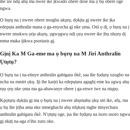
ihe ize ndụ ahụ ma nwee ike ịkwado obere dose ma ọ bụ obere oge
ngwa.
Ọ bụrụ na ị nwere obere nsogbu akụrụ, dọkịta gị nwere ike ịka
edepụta anthralin mana ọ ga-enyocha gị nke ọma. Otú ọ dị, ọ bụrụ na ị
nwere nnukwu ọrịa akụrụ, ọgwụgwọ ndị ọzọ nwere ike ịbụ nhọrọ dị
mma maka ijikwa psoriasis gị.
Gịnị Ka M Ga-eme ma ọ bụrụ na M Jiri Anthralin
Ụtụtụ?
Ọ bụrụ na ị na-etinye anthralin gabigara ókè, saa ihe fọdụrụ ozugbo na
ncha na mmiri ọkụ. Iji ihe karịrị ka edepụtara agaghị eme ka ọgwụ ahụ
rụọ ọrụ nke ọma ma ga-abawanye ohere ị ga-enwe iwe na ntụpọ.
Kpọtụrụ dọkịta gị ma ọ bụrụ na ị nwere ahụmahụ ọkụ siri ike, afụ, ma
ọ bụ ihe ịrịba ama nke mmeghachi ahụ nfụkasị mgbe itinyechara
anthralin gabigara ókè. N'ọtụtụ oge, ịsa ihe fọdụrụ na isoro usoro ngwa
gị nkịtị na-aga n'ihu zuru oke.