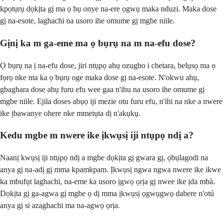
kpọtụrụ dọkịta gị ma ọ bụ onye na-ere ọgwụ maka nduzi. Maka dose
gị na-esote, laghachi na usoro ihe omume gị mgbe niile.
Gịnị ka m ga-eme ma ọ bụrụ na m na-efu dose?
Ọ bụrụ na ị na-efu dose, jiri ntụpọ ahụ ozugbo i chetara, belụsọ ma ọ
fọrọ nke nta ka ọ bụrụ oge maka dose gị na-esote. N'okwu ahụ,
gbaghara dose ahụ furu efu wee gaa n'ihu na usoro ihe omume gị
mgbe niile. Ejila doses abụọ iji mezie otu furu efu, n'ihi na nke a nwere
ike ịbawanye ohere nke mmetụta dị n'akụkụ.
Kedu mgbe m nwere ike ịkwụsị iji ntụpọ ndị a?
Naanị kwụsị iji ntụpọ ndị a mgbe dọkịta gị gwara gị, ọbụlagodi na
anya gị na-adị gị mma kpamkpam. Ịkwụsị ngwa ngwa nwere ike ikwe
ka mbufụt laghachi, na-eme ka usoro ịgwọ ọrịa gị nwee ike ịda mbà.
Dọkịta gị ga-agwa gị mgbe ọ dị mma ịkwụsị ọgwụgwọ dabere n'otú
anya gị si azaghachi ma na-agwọ ọrịa.