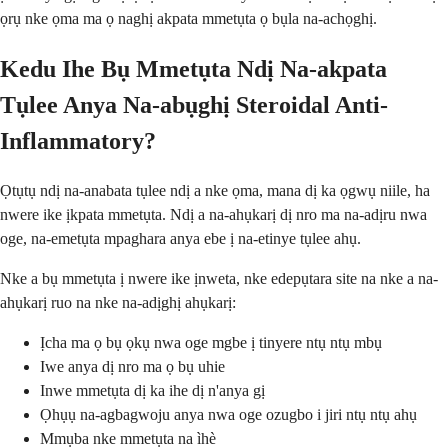
ọrụ nke ọma ma ọ naghị akpata mmetụta ọ bụla na-achọghị.
Kedu Ihe Bụ Mmetụta Ndị Na-akpata
Tụlee Anya Na-abụghị Steroidal Anti-
Inflammatory?
Ọtụtụ ndị na-anabata tụlee ndị a nke ọma, mana dị ka ọgwụ niile, ha
nwere ike ịkpata mmetụta. Ndị a na-ahụkarị dị nro ma na-adịru nwa
oge, na-emetụta mpaghara anya ebe ị na-etinye tụlee ahụ.
Nke a bụ mmetụta ị nwere ike ịnweta, nke edepụtara site na nke a na-
ahụkarị ruo na nke na-adịghị ahụkarị:
Ịcha ma ọ bụ ọkụ nwa oge mgbe ị tinyere ntụ ntụ mbụ
Iwe anya dị nro ma ọ bụ uhie
Inwe mmetụta dị ka ihe dị n'anya gị
Ọhụụ na-agbagwoju anya nwa oge ozugbo i jiri ntụ ntụ ahụ
Mmụba nke mmetụta na ìhè