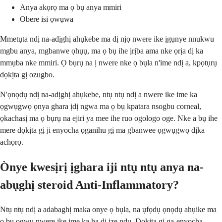
Anya akọrọ ma ọ bụ anya mmiri
Obere isi ọwụwa
Mmetụta ndị na-adịghị ahụkebe ma dị njọ nwere ike ịgụnye nnukwu
mgbu anya, mgbanwe ọhụụ, ma ọ bụ ihe ịrịba ama nke ọrịa dị ka
mmụba nke mmiri. Ọ bụrụ na ị nwere nke ọ bụla n'ime ndị a, kpọtụrụ
dọkịta gị ozugbo.
N'ọnọdụ ndị na-adịghị ahụkebe, ntụ ntụ ndị a nwere ike ime ka
ọgwụgwọ ọnya ghara ịdị ngwa ma ọ bụ kpatara nsogbu corneal,
ọkachasị ma ọ bụrụ na ejiri ya mee ihe ruo ogologo oge. Nke a bụ ihe
mere dọkịta gị ji enyocha ọganihu gị ma gbanwee ọgwụgwọ dịka
achọrọ.
Ònye kwesịrị ịghara iji ntụ ntụ anya na-
abụghị steroid Anti-Inflammatory?
Ntụ ntụ ndị a adabaghị maka onye ọ bụla, na ụfọdụ ọnọdụ ahụike ma
ọ bụ ọgwụ nwere ike ime ka ha dị ize ndụ. Dọkịta gị ga-enyocha