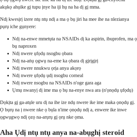
akụkọ ahụike gị tupu ịnye ha iji hụ na ha dị gị mma.
Ndị kwesịrị izere ntụ ntụ ndị a ma ọ bụ jiri ha mee ihe na nlezianya
pụrụ iche gụnyere:
Ndị na-enwe mmetụta na NSAIDs dị ka aspirin, ibuprofen, ma ọ
bụ naproxen
Ndị nwere ụfọdụ nsogbu ọbara
Ndị na-aṅụ ọgwụ na-eme ka ọbara dị gịrịgịrị
Ndị nwere nnukwu ọrịa anya akọrọ
Ndị nwere ụfọdụ ụdị nsogbu corneal
Ndị nwere nsogbu na NSAIDs n'oge gara aga
Ụmụ nwanyị dị ime ma ọ bụ na-enye nwa ara (n'ọnọdụ ụfọdụ)
Dọkịta gị ga-atụle uru dị na ihe ize ndụ nwere ike ime maka ọnọdụ gị.
Ọ bụrụ na ị nwere nke ọ bụla n'ime ọnọdụ ndị a, enwere ike inwe
ọgwụgwọ ndị ọzọ na-arụrụ gị ọrụ nke ọma.
Aha Ụdị ntụ ntụ anya na-abụghị steroid