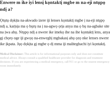
Enwere m ike iyi lensị kọntaktị mgbe m na-eji ntụpọ
ndị a?
Ọtụtụ dọkịta na-akwado izere iji lenses kọntaktị mgbe ị na-eji ntụpọ
ndị a, karịsịa ma ọ bụrụ na ị na-agwọ ọrịa anya ma ọ bụ na-agbake site
na ịwa ahụ. Ntụpọ ndị a nwere ike imekọ ihe na ihe kọntaktị lens, anya
gị chọrọ oge iji gwọọ na-enweghị mgbakasị ahụ ọzọ nke lenses nwere
ike ịkpata. Jụọ dọkịta gị mgbe ọ dị mma iji maliteghachi iyi kọntaktị.
Medical Disclaimer:
This article is for informational purposes only and does not constitute
medical advice. Always consult a qualified healthcare provider for diagnosis and treatment
decisions. If you are experiencing a medical emergency, call 911 or go to the nearest emergency
room immediately.