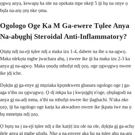
ọgwụ anya, kewapụ ha site na opekata mpe nkeji 5 iji hụ na onye ọ
bụla na-arụ ọrụ nke ọma.
Ogologo Oge Ka M Ga-ewere Tụlee Anya
Na-abụghị Steroidal Anti-Inflammatory?
Ọtụtụ ndị na-eji tụlee ndị a maka izu 1-4, dabere na ihe a na-agwọ.
Maka nlekọta mgbe ịwachara ahụ, ị nwere ike iji ha maka izu 2-3 ka
anya gị na-agwọ. Maka ọnọdụ mbufụt ndị ọzọ, oge ọgwụgwọ nwere
ike ịdị iche.
Dọkịta gị ga-enye gị ntụziaka kpọmkwem gbasara ogologo oge ị ga-
aga n'ihu na ọgwụgwọ. Ọ dị mkpa ka ị kwụsịghị n'oge, ọbụlagodi na
anya gị na-adị mma, n'ihi na mbufụt nwere ike ịlaghachi. N'aka nke
ọzọ, iji ha ogologo oge karịa ka akwadoro nwere ike ịkpata iwe ma ọ
bụ mmetụta ndị ọzọ.
Ọ bụrụ na ị na-eji tụlee ndị a ihe karịrị izu ole na ole, dọkịta gị ga-achọ
ịlele anya gị mgbe ụfọdụ. Nke a na-enyere aka hụ na tụlee ahụ na-arụ