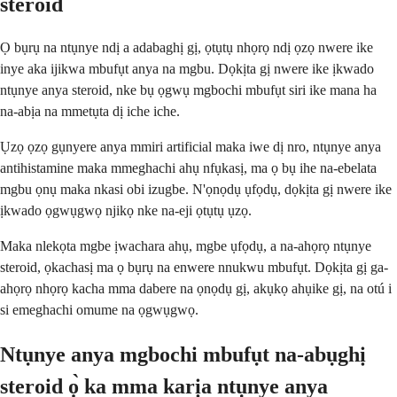
steroid
Ọ bụrụ na ntụnye ndị a adabaghị gị, ọtụtụ nhọrọ ndị ọzọ nwere ike
inye aka ijikwa mbufụt anya na mgbu. Dọkịta gị nwere ike ịkwado
ntụnye anya steroid, nke bụ ọgwụ mgbochi mbufụt siri ike mana ha
na-abịa na mmetụta dị iche iche.
Ụzọ ọzọ gụnyere anya mmiri artificial maka iwe dị nro, ntụnye anya
antihistamine maka mmeghachi ahụ nfụkasị, ma ọ bụ ihe na-ebelata
mgbu ọnụ maka nkasi obi izugbe. N'ọnọdụ ụfọdụ, dọkịta gị nwere ike
ịkwado ọgwụgwọ njikọ nke na-eji ọtụtụ ụzọ.
Maka nlekọta mgbe ịwachara ahụ, mgbe ụfọdụ, a na-ahọrọ ntụnye
steroid, ọkachasị ma ọ bụrụ na enwere nnukwu mbufụt. Dọkịta gị ga-
ahọrọ nhọrọ kacha mma dabere na ọnọdụ gị, akụkọ ahụike gị, na otú i
si emeghachi omume na ọgwụgwọ.
Ntụnye anya mgbochi mbufụt na-abụghị
steroid ọ̀ ka mma karịa ntụnye anya