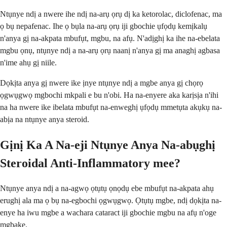
Ntụnye ndị a nwere ihe ndị na-arụ ọrụ dị ka ketorolac, diclofenac, ma
ọ bụ nepafenac. Ihe ọ bụla na-arụ ọrụ iji gbochie ụfọdụ kemịkalụ
n'anya gị na-akpata mbufụt, mgbu, na afụ. N'adịghị ka ihe na-ebelata
mgbu ọnụ, ntụnye ndị a na-arụ ọrụ naanị n'anya gị ma anaghị agbasa
n'ime ahụ gị niile.
Dọkịta anya gị nwere ike ịnye ntụnye ndị a mgbe anya gị chọrọ
ọgwụgwọ mgbochi mkpali e bu n'obi. Ha na-enyere aka karịsịa n'ihi
na ha nwere ike ibelata mbufụt na-enweghị ụfọdụ mmetụta akụkụ na-
abịa na ntụnye anya steroid.
Gịnị Ka A Na-eji Ntụnye Anya Na-abụghị
Steroidal Anti-Inflammatory mee?
Ntụnye anya ndị a na-agwọ ọtụtụ ọnọdụ ebe mbufụt na-akpata ahụ
erughị ala ma ọ bụ na-egbochi ọgwụgwọ. Ọtụtụ mgbe, ndị dọkịta na-
enye ha iwu mgbe a wachara cataract iji gbochie mgbu na afụ n'oge
mgbake.