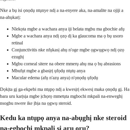
Nke a bụ isi ọnọdụ ntụnye ndị a na-enyere aka, na-amalite na ojiji a
na-ahụkarị:
Nlekọta mgbe a wachara anya iji belata mgbu ma gbochie afụ
Mgbe a wachara anya ndị ọzọ dị ka glaucoma ma ọ bụ usoro
retinal
Conjunctivitis nke nfụkasị ahụ n'oge mgbe ọgwụgwọ ndị ọzọ
ezughị
Mgbu corneal sitere na obere mmerụ ahụ ma ọ bụ abrasions
Mbufụt mgbe a gbasịrị ụfọdụ ntụtụ anya
Macular edema (afụ n'azụ anya) n'ọnọdụ ụfọdụ
Dọkịta gị ga-ekpebi ma ntụpọ ndị a kwesịrị ekwesị maka ọnọdụ gị. Ha
bara uru karịsịa mgbe ịchọrọ mmetụta mgbochi mkpali na-enweghị
nsogbu nwere ike ịbịa na ọgwụ steroid.
Kedu ka ntụpọ anya na-abụghị nke steroid
na-egbochi mkpali si arụ ọrụ?