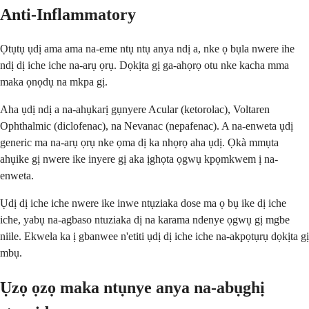
Anti-Inflammatory
Ọtụtụ ụdị ama ama na-eme ntụ ntụ anya ndị a, nke ọ bụla nwere ihe
ndị dị iche iche na-arụ ọrụ. Dọkịta gị ga-ahọrọ otu nke kacha mma
maka ọnọdụ na mkpa gị.
Aha ụdị ndị a na-ahụkarị gụnyere Acular (ketorolac), Voltaren
Ophthalmic (diclofenac), na Nevanac (nepafenac). A na-enweta ụdị
generic ma na-arụ ọrụ nke ọma dị ka nhọrọ aha ụdị. Ọkà mmụta
ahụike gị nwere ike inyere gị aka ịghọta ọgwụ kpọmkwem ị na-
enweta.
Ụdị dị iche iche nwere ike inwe ntụziaka dose ma ọ bụ ike dị iche
iche, yabụ na-agbaso ntuziaka dị na karama ndenye ọgwụ gị mgbe
niile. Ekwela ka ị gbanwee n'etiti ụdị dị iche iche na-akpọtụrụ dọkịta gị
mbụ.
Ụzọ ọzọ maka ntụnye anya na-abụghị