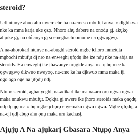
steroid?
Ụdị ntụnye abụọ ahụ nwere ebe ha na-emeso mbufụt anya, ọ dịghịkwa
nke ka mma karịa nke ọzọ. Nhọrọ ahụ dabere na ọnọdụ gị, akụkọ
ahụike gị, na otú anya gị si emeghachi omume na ọgwụgwọ.
A na-ahọrọkarị ntụnye na-abụghị steroid mgbe ịchọrọ mmetụta
mgbochi mbufụt dị nro na-enweghị ụfọdụ ihe ize ndụ nke na-abịa na
steroids. Ha enweghị ike ịbawanye nrụgide anya ma ọ bụ mee ka
ọgwụgwọ dịkwuo nwayọọ, na-eme ka ha dịkwuo mma maka iji
ogologo oge na ụfọdụ ndị.
Ntụpọ steroid, agbanyeghị, na-adịkarị ike ma na-arụ ọrụ ngwa ngwa
maka nnukwu mbufụt. Dọkịta gị nwere ike ịhọrọ steroids maka ọnọdụ
ndị dị njọ ma ọ bụ mgbe ịchọrọ enyemaka ngwa ngwa. Mgbe ụfọdụ, a
na-eji ụdị abụọ ahụ ọnụ maka uru kachasị.
Ajụjụ A Na-ajụkarị Gbasara Ntụpọ Anya