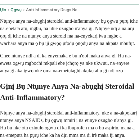
Ụlọ
Ọgwụ
Anti Inflammatory Drugs Nonsteroidal Ophthalmic Route
Ntụnye anya na-abụghị steroidal anti-inflammatory bụ ọgwụ pụrụ iche
na-ebelata afụ, mgbu, na uhie ozugbo n'anya gị. Ntụnye ndị a na-arụ
ọrụ dị iche na ntụnye anya steroid ma na-enyekarị iwu mgbe a
wachara anya ma ọ bụ iji gwọọ ụfọdụ ọnọdụ anya na-akpata mbufụt.
Chee ntụnye ndị a dị ka enyemaka e bu n'obi maka anya gị. Ha na-
eweta ọgwụ mgbochi mkpali ebe ịchọrọ ya nke ukwuu, na-enyere
anya gị aka ịgwọ nke ọma na-emetụtaghị akụkụ ahụ gị ndị ọzọ.
Gịnị Bụ Ntụnye Anya Na-abụghị Steroidal
Anti-Inflammatory?
Ntụnye anya na-abụghị steroidal anti-inflammatory, nke a na-akpọkarị
ntụnye anya NSAIDs, bụ ọgwụ mmiri ị na-etinye ozugbo n'anya gị.
Ha bụ nke otu ezinụlọ ọgwụ dị ka ibuprofen ma ọ bụ aspirin, mana a
na-emepụta ha pụrụ iche ka ha dịrị mma ma dị irè maka iji anya.