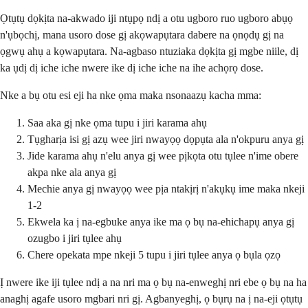
Ọtụtụ dọkịta na-akwado iji ntụpọ ndị a otu ugboro ruo ugboro abụọ
n'ụbọchị, mana usoro dose gị akọwapụtara dabere na ọnọdụ gị na
ọgwụ ahụ a kọwapụtara. Na-agbaso ntuziaka dọkịta gị mgbe niile, dị
ka ụdị dị iche iche nwere ike dị iche iche na ihe achọrọ dose.
Nke a bụ otu esi eji ha nke ọma maka nsonaazụ kacha mma:
Saa aka gị nke ọma tupu i jiri karama ahụ
Tụgharịa isi gị azụ wee jiri nwayọọ dọpụta ala n'okpuru anya gị
Jide karama ahụ n'elu anya gị wee pịkọta otu tụlee n'ime obere
akpa nke ala anya gị
Mechie anya gị nwayọọ wee pịa ntakịrị n'akụkụ ime maka nkeji
1-2
Ekwela ka ị na-egbuke anya ike ma ọ bụ na-ehichapụ anya gị
ozugbo i jiri tụlee ahụ
Chere opekata mpe nkeji 5 tupu i jiri tụlee anya ọ bụla ọzọ
Ị nwere ike iji tụlee ndị a na nri ma ọ bụ na-enweghị nri ebe ọ bụ na ha
anaghị agafe usoro mgbari nri gị. Agbanyeghị, ọ bụrụ na ị na-eji ọtụtụ