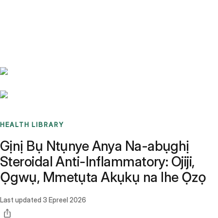
Benchmarks
Stories
FAQ
Sign up / Log in
HEALTH LIBRARY
Gịnị Bụ Ntụnye Anya Na-abụghị
Steroidal Anti-Inflammatory: Ojiji,
Ọgwụ, Mmetụta Akụkụ na Ihe Ọzọ
Last updated
3 Epreel 2026