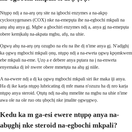
Ntụpọ ndị a na-arụ ọrụ site na igbochi enzymes a na-akpọ
cyclooxygenases (COX) nke na-emepụta ihe na-egbochi mkpali na
anụ ahụ anya gị. Mgbe a gbochiri enzymes ndị a, anya gị na-emepụta
obere kemịkalụ na-akpata mgbu, afụ, na uhie.
Ọgwụ ahụ na-arụ ọrụ ozugbo na elu na ihe dị n'ime anya gị. N'adịghị
ka ọgwụ mgbochi mkpali ọnụ, ntụpọ ndị a na-eweta ọgwụ kpọmkwem
ebe mkpali na-eme. Ụzọ a e debere anya pụtara na ị na-enweta
enyemaka dị irè nwere obere mmetụta na ahụ gị niile.
A na-ewere ndị a dị ka ọgwụ mgbochi mkpali siri ike maka iji anya.
Ha dị ike karịa ntụpọ lubricating dị mfe mana n'ozuzu ha dị nro karịa
ntụpọ anya steroid. Ọtụtụ ndị na-ahụ mmelite na mgbu na uhie n'ime
awa ole na ole ruo otu ụbọchị nke ịmalite ọgwụgwọ.
Kedu ka m ga-esi ewere ntụpọ anya na-
abụghị nke steroid na-egbochi mkpali?