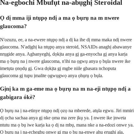
Na-egbochi Mbufụt na-abụghị Steroidal
Ọ dị mma iji ntụpọ ndị a ma ọ bụrụ na m nwere
glaucoma?
N'ozuzu, ee, a na-ewere ntụpọ ndị a dị ka ihe dị mma maka ndị nwere
glaucoma. N'adịghị ka ntụpọ anya steroid, NSAIDs anaghị abawanye
nrụgide anya. Agbanyeghị, dọkịta anya gị ga-enyocha gị anya karịa
ma ọ bụrụ na ị nwere glaucoma, n'ihi na ọgwụ anya ọ bụla nwere ike
imetụta ọnọdụ gị. Gwa dọkịta gị mgbe niile gbasara nchoputa
glaucoma gị tupu ịmalite ọgwụgwọ anya ọhụrụ ọ bụla.
Gịnị ka m ga-eme ma ọ bụrụ na m na-eji ntụpọ ndị a
gabigara ókè?
Ọ bụrụ na ị na-etinye ntụpọ ndị ọzọ na mberede, atụla egwu. Jiri mmiri
dị ọcha sachaa anya gị nke ọma ma zere ịkụ ya. Ị nwere ike ịnweta
ntutu ma ọ bụ iwe karịa ka ọ dị na mbụ, mana nke a na-edozi onwe ya.
Ọ bụrụ na ị na-echegbu onwe gị ma ọ bụ na-enwe ahụ erughị ala,