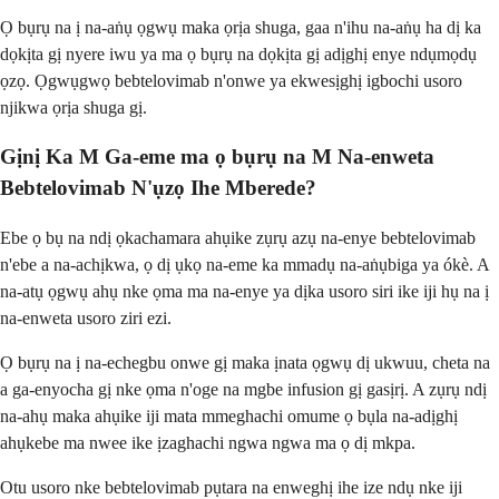
Ọ bụrụ na ị na-aṅụ ọgwụ maka ọrịa shuga, gaa n'ihu na-aṅụ ha dị ka
dọkịta gị nyere iwu ya ma ọ bụrụ na dọkịta gị adịghị enye ndụmọdụ
ọzọ. Ọgwụgwọ bebtelovimab n'onwe ya ekwesịghị igbochi usoro
njikwa ọrịa shuga gị.
Gịnị Ka M Ga-eme ma ọ bụrụ na M Na-enweta
Bebtelovimab N'ụzọ Ihe Mberede?
Ebe ọ bụ na ndị ọkachamara ahụike zụrụ azụ na-enye bebtelovimab
n'ebe a na-achịkwa, ọ dị ụkọ na-eme ka mmadụ na-aṅụbiga ya ókè. A
na-atụ ọgwụ ahụ nke ọma ma na-enye ya dịka usoro siri ike iji hụ na ị
na-enweta usoro ziri ezi.
Ọ bụrụ na ị na-echegbu onwe gị maka ịnata ọgwụ dị ukwuu, cheta na
a ga-enyocha gị nke ọma n'oge na mgbe infusion gị gasịrị. A zụrụ ndị
na-ahụ maka ahụike iji mata mmeghachi omume ọ bụla na-adịghị
ahụkebe ma nwee ike ịzaghachi ngwa ngwa ma ọ dị mkpa.
Otu usoro nke bebtelovimab pụtara na enweghị ihe ize ndụ nke iji