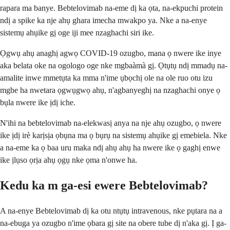
rapara ma banye. Bebtelovimab na-eme dị ka ọta, na-ekpuchi protein
ndị a spike ka nje ahụ ghara imecha mwakpo ya. Nke a na-enye
sistemụ ahụike gị oge iji mee nzaghachi siri ike.
Ọgwụ ahụ anaghị agwọ COVID-19 ozugbo, mana ọ nwere ike inye
aka belata oke na ogologo oge nke mgbaàmà gị. Ọtụtụ ndị mmadụ na-
amalite inwe mmetụta ka mma n'ime ụbọchị ole na ole ruo otu izu
mgbe ha nwetara ọgwụgwọ ahụ, n'agbanyeghị na nzaghachi onye ọ
bụla nwere ike ịdị iche.
N'ihi na bebtelovimab na-elekwasị anya na nje ahụ ozugbo, ọ nwere
ike ịdị irè karịsịa ọbụna ma ọ bụrụ na sistemụ ahụike gị emebiela. Nke
a na-eme ka ọ baa uru maka ndị ahụ ahụ ha nwere ike ọ gaghị enwe
ike ịlụso ọrịa ahụ ọgụ nke ọma n'onwe ha.
Kedu ka m ga-esi ewere Bebtelovimab?
A na-enye Bebtelovimab dị ka otu ntụtụ intravenous, nke pụtara na a
na-ebuga ya ozugbo n'ime ọbara gị site na obere tube dị n'aka gị. Ị ga-