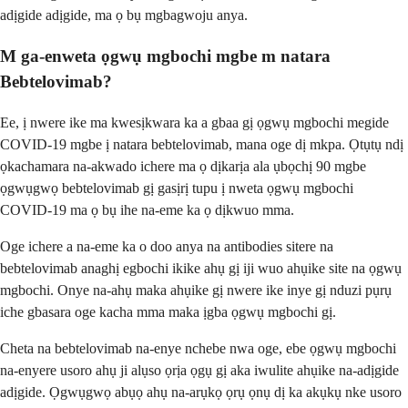
adịgide adịgide, ma ọ bụ mgbagwoju anya.
M ga-enweta ọgwụ mgbochi mgbe m natara
Bebtelovimab?
Ee, ị nwere ike ma kwesịkwara ka a gbaa gị ọgwụ mgbochi megide
COVID-19 mgbe ị natara bebtelovimab, mana oge dị mkpa. Ọtụtụ ndị
ọkachamara na-akwado ichere ma ọ dịkarịa ala ụbọchị 90 mgbe
ọgwụgwọ bebtelovimab gị gasịrị tupu ị nweta ọgwụ mgbochi
COVID-19 ma ọ bụ ihe na-eme ka ọ dịkwuo mma.
Oge ichere a na-eme ka o doo anya na antibodies sitere na
bebtelovimab anaghị egbochi ikike ahụ gị iji wuo ahụike site na ọgwụ
mgbochi. Onye na-ahụ maka ahụike gị nwere ike inye gị nduzi pụrụ
iche gbasara oge kacha mma maka ịgba ọgwụ mgbochi gị.
Cheta na bebtelovimab na-enye nchebe nwa oge, ebe ọgwụ mgbochi
na-enyere usoro ahụ ji alụso ọrịa ọgụ gị aka iwulite ahụike na-adịgide
adịgide. Ọgwụgwọ abụọ ahụ na-arụkọ ọrụ ọnụ dị ka akụkụ nke usoro