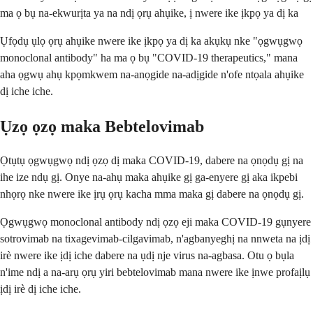
ma ọ bụ na-ekwurịta ya na ndị ọrụ ahụike, ị nwere ike ịkpọ ya dị ka
Ụfọdụ ụlọ ọrụ ahụike nwere ike ịkpọ ya dị ka akụkụ nke "ọgwụgwọ
monoclonal antibody" ha ma ọ bụ "COVID-19 therapeutics," mana
aha ọgwụ ahụ kpọmkwem na-anọgide na-adịgide n'ofe ntọala ahụike
dị iche iche.
Ụzọ ọzọ maka Bebtelovimab
Ọtụtụ ọgwụgwọ ndị ọzọ dị maka COVID-19, dabere na ọnọdụ gị na
ihe ize ndụ gị. Onye na-ahụ maka ahụike gị ga-enyere gị aka ikpebi
nhọrọ nke nwere ike ịrụ ọrụ kacha mma maka gị dabere na ọnọdụ gị.
Ọgwụgwọ monoclonal antibody ndị ọzọ eji maka COVID-19 gụnyere
sotrovimab na tixagevimab-cilgavimab, n'agbanyeghị na nnweta na ịdị
irè nwere ike ịdị iche dabere na ụdị nje virus na-agbasa. Otu ọ bụla
n'ime ndị a na-arụ ọrụ yiri bebtelovimab mana nwere ike ịnwe profaịlụ
ịdị irè dị iche iche.