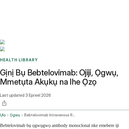
Benchmarks
Stories
FAQ
Sign up / Log in
HEALTH LIBRARY
Gịnị Bụ Bebtelovimab: Ojiji, Ọgwụ,
Mmetụta Akụkụ na Ihe Ọzọ
Last updated
3 Epreel 2026
Ụlọ
Ọgwụ
Bebtelovimab Intravenous Route
Bebtelovimab bụ ọgwụgwọ antibody monoclonal nke emebere iji