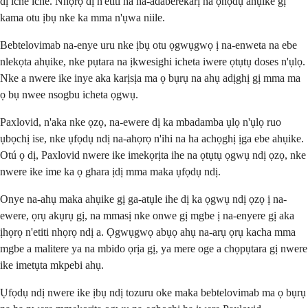
dị iche iche. Nhọrọ dị n'etiti ha na-adaberekarị na ọnọdụ ahụike gị
kama otu ịbụ nke ka mma n'ụwa niile.
Bebtelovimab na-enye uru nke ịbụ otu ọgwụgwọ ị na-enweta na ebe
nlekọta ahụike, nke pụtara na ịkwesighi icheta iwere ọtụtụ doses n'ụlọ.
Nke a nwere ike inye aka karịsịa ma ọ bụrụ na ahụ adịghị gị mma ma
ọ bụ nwee nsogbu icheta ọgwụ.
Paxlovid, n'aka nke ọzọ, na-ewere dị ka mbadamba ụlọ n'ụlọ ruo
ụbọchị ise, nke ụfọdụ ndị na-ahọrọ n'ihi na ha achọghị ịga ebe ahụike.
Otú ọ dị, Paxlovid nwere ike imekọrịta ihe na ọtụtụ ọgwụ ndị ọzọ, nke
nwere ike ime ka ọ ghara ịdị mma maka ụfọdụ ndị.
Onye na-ahụ maka ahụike gị ga-atụle ihe dị ka ọgwụ ndị ọzọ ị na-
ewere, ọrụ akụrụ gị, na mmasị nke onwe gị mgbe ị na-enyere gị aka
ịhọrọ n'etiti nhọrọ ndị a. Ọgwụgwọ abụọ ahụ na-arụ ọrụ kacha mma
mgbe a malitere ya na mbido ọrịa gị, ya mere oge a chọpụtara gị nwere
ike imetụta mkpebi ahụ.
Ụfọdụ ndị nwere ike ịbụ ndị tozuru oke maka bebtelovimab ma ọ bụrụ