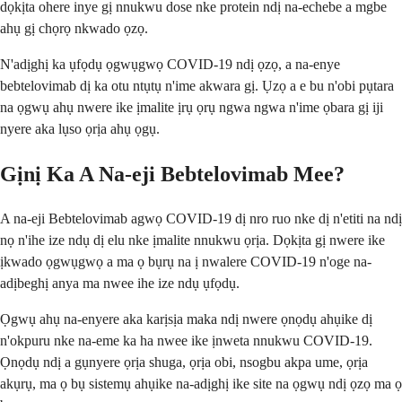
dọkịta ohere inye gị nnukwu dose nke protein ndị na-echebe a mgbe
ahụ gị chọrọ nkwado ọzọ.
N'adịghị ka ụfọdụ ọgwụgwọ COVID-19 ndị ọzọ, a na-enye
bebtelovimab dị ka otu ntụtụ n'ime akwara gị. Ụzọ a e bu n'obi pụtara
na ọgwụ ahụ nwere ike ịmalite ịrụ ọrụ ngwa ngwa n'ime ọbara gị iji
nyere aka lụso ọrịa ahụ ọgụ.
Gịnị Ka A Na-eji Bebtelovimab Mee?
A na-eji Bebtelovimab agwọ COVID-19 dị nro ruo nke dị n'etiti na ndị
nọ n'ihe ize ndụ dị elu nke ịmalite nnukwu ọrịa. Dọkịta gị nwere ike
ịkwado ọgwụgwọ a ma ọ bụrụ na ị nwalere COVID-19 n'oge na-
adịbeghị anya ma nwee ihe ize ndụ ụfọdụ.
Ọgwụ ahụ na-enyere aka karịsịa maka ndị nwere ọnọdụ ahụike dị
n'okpuru nke na-eme ka ha nwee ike ịnweta nnukwu COVID-19.
Ọnọdụ ndị a gụnyere ọrịa shuga, ọrịa obi, nsogbu akpa ume, ọrịa
akụrụ, ma ọ bụ sistemụ ahụike na-adịghị ike site na ọgwụ ndị ọzọ ma ọ