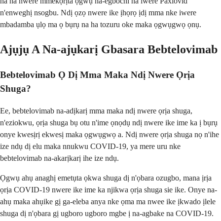
na ha nwere mmekọrịta ọgwụ na-egbochi ha iwere Paxlovid
n'enweghị nsogbu. Ndị ọzọ nwere ike ịhọrọ ịdị mma nke iwere
mbadamba ụlọ ma ọ bụrụ na ha tozuru oke maka ọgwụgwọ ọnụ.
Ajụjụ A Na-ajụkarị Gbasara Bebtelovimab
Bebtelovimab Ọ Dị Mma Maka Ndị Nwere Ọrịa
Shuga?
Ee, bebtelovimab na-adịkarị mma maka ndị nwere ọrịa shuga,
n'eziokwu, ọrịa shuga bụ otu n'ime ọnọdụ ndị nwere ike ime ka ị bụrụ
onye kwesịrị ekwesị maka ọgwụgwọ a. Ndị nwere ọrịa shuga nọ n'ihe
ize ndụ dị elu maka nnukwu COVID-19, ya mere uru nke
bebtelovimab na-akarịkarị ihe ize ndụ.
Ọgwụ ahụ anaghị emetụta ọkwa shuga dị n'ọbara ozugbo, mana ịrịa
ọrịa COVID-19 nwere ike ime ka njikwa ọrịa shuga sie ike. Onye na-
ahụ maka ahụike gị ga-eleba anya nke ọma ma nwee ike ịkwado ịlele
shuga dị n'ọbara gị ugboro ugboro mgbe ị na-agbake na COVID-19.