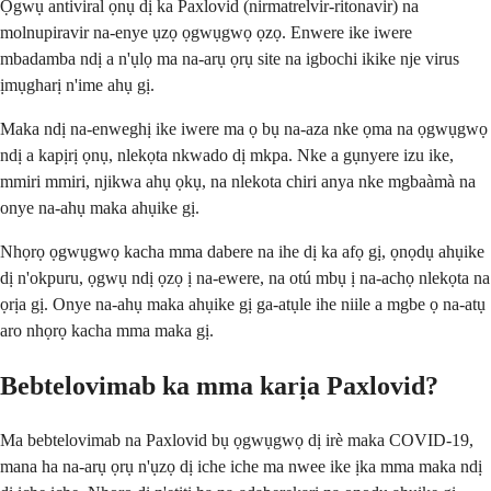
Ọgwụ antiviral ọnụ dị ka Paxlovid (nirmatrelvir-ritonavir) na
molnupiravir na-enye ụzọ ọgwụgwọ ọzọ. Enwere ike iwere
mbadamba ndị a n'ụlọ ma na-arụ ọrụ site na igbochi ikike nje virus
ịmụgharị n'ime ahụ gị.
Maka ndị na-enweghị ike iwere ma ọ bụ na-aza nke ọma na ọgwụgwọ
ndị a kapịrị ọnụ, nlekọta nkwado dị mkpa. Nke a gụnyere izu ike,
mmiri mmiri, njikwa ahụ ọkụ, na nlekota chiri anya nke mgbaàmà na
onye na-ahụ maka ahụike gị.
Nhọrọ ọgwụgwọ kacha mma dabere na ihe dị ka afọ gị, ọnọdụ ahụike
dị n'okpuru, ọgwụ ndị ọzọ ị na-ewere, na otú mbụ ị na-achọ nlekọta na
ọrịa gị. Onye na-ahụ maka ahụike gị ga-atụle ihe niile a mgbe ọ na-atụ
aro nhọrọ kacha mma maka gị.
Bebtelovimab ka mma karịa Paxlovid?
Ma bebtelovimab na Paxlovid bụ ọgwụgwọ dị irè maka COVID-19,
mana ha na-arụ ọrụ n'ụzọ dị iche iche ma nwee ike ịka mma maka ndị