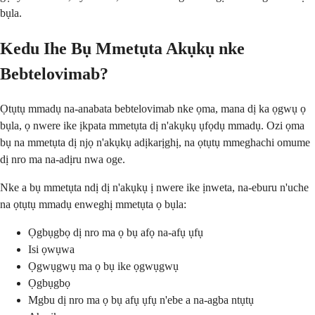
bụla.
Kedu Ihe Bụ Mmetụta Akụkụ nke
Bebtelovimab?
Ọtụtụ mmadụ na-anabata bebtelovimab nke ọma, mana dị ka ọgwụ ọ
bụla, ọ nwere ike ịkpata mmetụta dị n'akụkụ ụfọdụ mmadụ. Ozi ọma
bụ na mmetụta dị njọ n'akụkụ adịkarịghị, na ọtụtụ mmeghachi omume
dị nro ma na-adịru nwa oge.
Nke a bụ mmetụta ndị dị n'akụkụ ị nwere ike ịnweta, na-eburu n'uche
na ọtụtụ mmadụ enweghị mmetụta ọ bụla:
Ọgbụgbọ dị nro ma ọ bụ afọ na-afụ ụfụ
Isi ọwụwa
Ọgwụgwụ ma ọ bụ ike ọgwụgwụ
Ọgbụgbọ
Mgbu dị nro ma ọ bụ afụ ụfụ n'ebe a na-agba ntụtụ