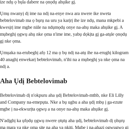
ize ndụ ọ bụla dabere na ọnọdụ ahụike gị.
Ụmụ nwanyị dị ime na ndị na-enye nwa ara nwere ike nweta
bebtelovimab ma ọ bụrụ na uru ya karịrị ihe ize ndụ, mana mkpebi a
kwesịrị ime mgbe niile na ndụmọdụ onye na-ahụ maka ahụike gị. A
mụbeghị ọgwụ ahụ nke ọma n'ime ime, yabụ dọkịta gị ga-atụle ọnọdụ
gị nke ọma.
Ụmụaka na-erubeghị afọ 12 ma ọ bụ ndị na-atụ ihe na-erughị kilogram
40 anaghị enwekarị bebtelovimab, n'ihi na a mụbeghị ya nke ọma na
ndị a.
Aha Ụdị Bebtelovimab
Bebtelovimab dị n'okpuru aha ụdị Bebtelovimab-mthb, nke Eli Lilly
and Company na-emepụta. Nke a bụ ugbu a aha ụdị mbụ ị ga-ezute
mgbe ị na-ekwurịta ọgwụ a na onye na-ahụ maka ahụike gị.
N'adịghị ka ụfọdụ ọgwụ nwere ọtụtụ aha ụdị, bebtelovimab dị ọhụrụ
ma mara ya nke ọma site na aha ya nkịtị. Mgbe ị na-ahazi ọgwụgwọ gị