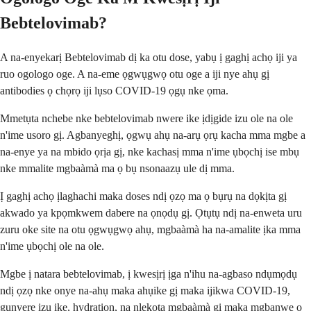
Bebtelovimab?
A na-enyekarị Bebtelovimab dị ka otu dose, yabụ ị gaghị achọ iji ya
ruo ogologo oge. A na-eme ọgwụgwọ otu oge a iji nye ahụ gị
antibodies ọ chọrọ iji lụso COVID-19 ọgụ nke ọma.
Mmetụta nchebe nke bebtelovimab nwere ike ịdịgide izu ole na ole
n'ime usoro gị. Agbanyeghị, ọgwụ ahụ na-arụ ọrụ kacha mma mgbe a
na-enye ya na mbido ọrịa gị, nke kachasị mma n'ime ụbọchị ise mbụ
nke mmalite mgbaàmà ma ọ bụ nsonaazụ ule dị mma.
Ị gaghị achọ ịlaghachi maka doses ndị ọzọ ma ọ bụrụ na dọkịta gị
akwado ya kpọmkwem dabere na ọnọdụ gị. Ọtụtụ ndị na-enweta uru
zuru oke site na otu ọgwụgwọ ahụ, mgbaàmà ha na-amalite ịka mma
n'ime ụbọchị ole na ole.
Mgbe ị natara bebtelovimab, ị kwesịrị ịga n'ihu na-agbaso ndụmọdụ
ndị ọzọ nke onye na-ahụ maka ahụike gị maka ijikwa COVID-19,
gụnyere izu ike, hydration, na nlekota mgbaàmà gị maka mgbanwe ọ