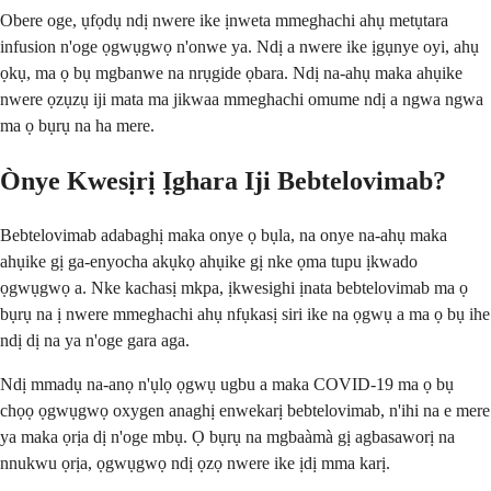
Obere oge, ụfọdụ ndị nwere ike ịnweta mmeghachi ahụ metụtara
infusion n'oge ọgwụgwọ n'onwe ya. Ndị a nwere ike ịgụnye oyi, ahụ
ọkụ, ma ọ bụ mgbanwe na nrụgide ọbara. Ndị na-ahụ maka ahụike
nwere ọzụzụ iji mata ma jikwaa mmeghachi omume ndị a ngwa ngwa
ma ọ bụrụ na ha mere.
Ònye Kwesịrị Ịghara Iji Bebtelovimab?
Bebtelovimab adabaghị maka onye ọ bụla, na onye na-ahụ maka
ahụike gị ga-enyocha akụkọ ahụike gị nke ọma tupu ịkwado
ọgwụgwọ a. Nke kachasị mkpa, ịkwesighi ịnata bebtelovimab ma ọ
bụrụ na ị nwere mmeghachi ahụ nfụkasị siri ike na ọgwụ a ma ọ bụ ihe
ndị dị na ya n'oge gara aga.
Ndị mmadụ na-anọ n'ụlọ ọgwụ ugbu a maka COVID-19 ma ọ bụ
chọọ ọgwụgwọ oxygen anaghị enwekarị bebtelovimab, n'ihi na e mere
ya maka ọrịa dị n'oge mbụ. Ọ bụrụ na mgbaàmà gị agbasaworị na
nnukwu ọrịa, ọgwụgwọ ndị ọzọ nwere ike ịdị mma karị.