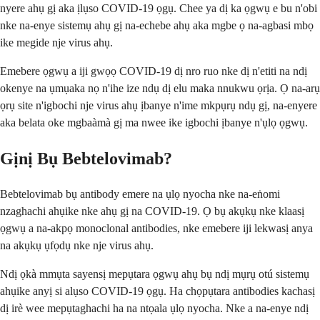
nyere ahụ gị aka ịlụso COVID-19 ọgụ. Chee ya dị ka ọgwụ e bu n'obi
nke na-enye sistemụ ahụ gị na-echebe ahụ aka mgbe ọ na-agbasi mbọ
ike megide nje virus ahụ.
Emebere ọgwụ a iji gwọọ COVID-19 dị nro ruo nke dị n'etiti na ndị
okenye na ụmụaka nọ n'ihe ize ndụ dị elu maka nnukwu ọrịa. Ọ na-arụ
ọrụ site n'igbochi nje virus ahụ ịbanye n'ime mkpụrụ ndụ gị, na-enyere
aka belata oke mgbaàmà gị ma nwee ike igbochi ịbanye n'ụlọ ọgwụ.
Gịnị Bụ Bebtelovimab?
Bebtelovimab bụ antibody emere na ụlọ nyocha nke na-eṅomi
nzaghachi ahụike nke ahụ gị na COVID-19. Ọ bụ akụkụ nke klaasị
ọgwụ a na-akpọ monoclonal antibodies, nke emebere iji lekwasị anya
na akụkụ ụfọdụ nke nje virus ahụ.
Ndị ọkà mmụta sayensị mepụtara ọgwụ ahụ bụ ndị mụrụ otú sistemụ
ahụike anyị si alụso COVID-19 ọgụ. Ha chọpụtara antibodies kachasị
dị irè wee mepụtaghachi ha na ntọala ụlọ nyocha. Nke a na-enye ndị