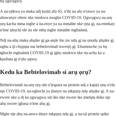
bụ ọgwụgwọ.
A na-ejikwa ya maka ndị karịrị afọ 65, n'ihi na afọ n'onwe ya na-
abawanye ohere nke nnukwu nsogbu COVID-19. Ọgwụgwọ na-arụ
ọrụ kacha mma mgbe a na-enye ya na mmalite nke ọrịa gị, na-emekarị
n'ime ụbọchị ole na ole mbụ mgbe mmalite mgbaàmà.
Ndị na-ahụ maka ahụike gị ga-atụle ihe ize ndụ gị na ọnọdụ ahụike gị
ugbu a iji chọpụta ma bebtelovimab kwesịrị gị. Ebumnuche ya bụ
igbochi mgbaàmà COVID-19 gị ịghọ nnukwu nke na-achọ ka a
kpọbata gị n'ụlọ ọgwụ.
Kedu ka Bebtelovimab si arụ ọrụ?
Bebtelovimab na-arụ ọrụ site n'ịrapara na protein ndị a kapịrị ọnụ n'elu
nje COVID-19, na-egbochi ya ịbanye na mkpụrụ ndụ ahụike gị. A na-
ewere nke a dị ka ọgwụgwọ siri ike nke nwere ike imetụta ikike nje
ahụ nwere ịgbasa n'ime ahụ gị.
Mgbe nje ahụ na-anwa itinye mkpụrụ ndụ gị, ọ na-eji protein spike