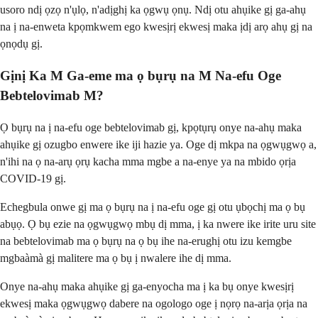
usoro ndị ọzọ n'ụlọ, n'adịghị ka ọgwụ ọnụ. Ndị otu ahụike gị ga-ahụ
na ị na-enweta kpọmkwem ego kwesịrị ekwesị maka ịdị arọ ahụ gị na
ọnọdụ gị.
Gịnị Ka M Ga-eme ma ọ bụrụ na M Na-efu Oge
Bebtelovimab M?
Ọ bụrụ na ị na-efu oge bebtelovimab gị, kpọtụrụ onye na-ahụ maka
ahụike gị ozugbo enwere ike iji hazie ya. Oge dị mkpa na ọgwụgwọ a,
n'ihi na ọ na-arụ ọrụ kacha mma mgbe a na-enye ya na mbido ọrịa
COVID-19 gị.
Echegbula onwe gị ma ọ bụrụ na ị na-efu oge gị otu ụbọchị ma ọ bụ
abụọ. Ọ bụ ezie na ọgwụgwọ mbụ dị mma, ị ka nwere ike irite uru site
na bebtelovimab ma ọ bụrụ na ọ bụ ihe na-erughị otu izu kemgbe
mgbaàmà gị malitere ma ọ bụ ị nwalere ihe dị mma.
Onye na-ahụ maka ahụike gị ga-enyocha ma ị ka bụ onye kwesịrị
ekwesị maka ọgwụgwọ dabere na ogologo oge ị nọrọ na-arịa ọrịa na