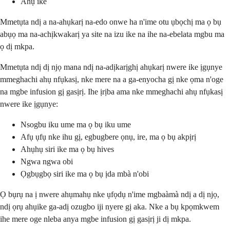
Ahụ ike
Mmetụta ndị a na-ahụkarị na-edo onwe ha n'ime otu ụbọchị ma ọ bụ
abụọ ma na-achịkwakarị ya site na izu ike na ihe na-ebelata mgbu ma
ọ dị mkpa.
Mmetụta ndị dị njọ mana ndị na-adịkarịghị ahụkarị nwere ike ịgụnye
mmeghachi ahụ nfụkasị, nke mere na a ga-enyocha gị nke ọma n'oge
na mgbe infusion gị gasịrị. Ihe ịrịba ama nke mmeghachi ahụ nfụkasị
nwere ike ịgụnye:
Nsogbu iku ume ma ọ bụ iku ume
Afụ ụfụ nke ihu gị, egbugbere ọnụ, ire, ma ọ bụ akpịrị
Ahụhụ siri ike ma ọ bụ hives
Ngwa ngwa obi
Ọgbụgbọ siri ike ma ọ bụ ịda mbà n'obi
Ọ bụrụ na ị nwere ahụmahụ nke ụfọdụ n'ime mgbaàmà ndị a dị njọ,
ndị ọrụ ahụike ga-adị ozugbo iji nyere gị aka. Nke a bụ kpọmkwem
ihe mere oge nleba anya mgbe infusion gị gasịrị ji dị mkpa.