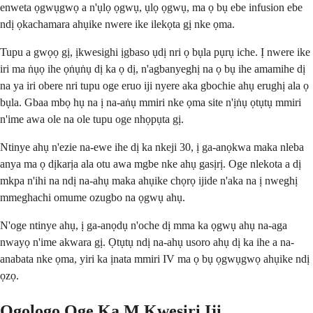
enweta ọgwụgwọ a n'ụlọ ọgwụ, ụlọ ọgwụ, ma ọ bụ ebe infusion ebe
ndị ọkachamara ahụike nwere ike ilekọta gị nke ọma.
Tupu a gwọọ gị, ịkwesighi ịgbaso ụdị nri ọ bụla pụrụ iche. Ị nwere ike
iri ma ṅụọ ihe ọṅụṅụ dị ka ọ dị, n'agbanyeghị na ọ bụ ihe amamihe dị
na ya iri obere nri tupu oge eruo iji nyere aka gbochie ahụ erughị ala ọ
bụla. Gbaa mbọ hụ na ị na-aṅụ mmiri nke ọma site n'ịṅụ ọtụtụ mmiri
n'ime awa ole na ole tupu oge nhọpụta gị.
Ntinye ahụ n'ezie na-ewe ihe dị ka nkeji 30, ị ga-anọkwa maka nleba
anya ma ọ dịkarịa ala otu awa mgbe nke ahụ gasịrị. Oge nlekota a dị
mkpa n'ihi na ndị na-ahụ maka ahụike chọrọ ijide n'aka na ị nweghị
mmeghachi omume ozugbo na ọgwụ ahụ.
N'oge ntinye ahụ, ị ga-anọdụ n'oche dị mma ka ọgwụ ahụ na-aga
nwayọ n'ime akwara gị. Ọtụtụ ndị na-ahụ usoro ahụ dị ka ihe a na-
anabata nke ọma, yiri ka ịnata mmiri IV ma ọ bụ ọgwụgwọ ahụike ndị
ọzọ.
Ogologo Oge Ka M Kwesịrị Iji