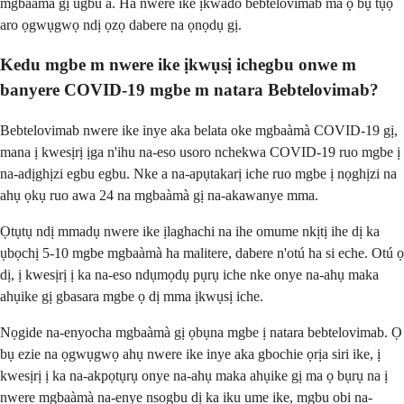
mgbaàmà gị ugbu a. Ha nwere ike ịkwado bebtelovimab ma ọ bụ tụọ
aro ọgwụgwọ ndị ọzọ dabere na ọnọdụ gị.
Kedu mgbe m nwere ike ịkwụsị ichegbu onwe m
banyere COVID-19 mgbe m natara Bebtelovimab?
Bebtelovimab nwere ike inye aka belata oke mgbaàmà COVID-19 gị,
mana ị kwesịrị ịga n'ihu na-eso usoro nchekwa COVID-19 ruo mgbe ị
na-adịghịzi egbu egbu. Nke a na-apụtakarị iche ruo mgbe ị nọghịzi na
ahụ ọkụ ruo awa 24 na mgbaàmà gị na-akawanye mma.
Ọtụtụ ndị mmadụ nwere ike ịlaghachi na ihe omume nkịtị ihe dị ka
ụbọchị 5-10 mgbe mgbaàmà ha malitere, dabere n'otú ha si eche. Otú ọ
dị, ị kwesịrị ị ka na-eso ndụmọdụ pụrụ iche nke onye na-ahụ maka
ahụike gị gbasara mgbe ọ dị mma ịkwụsị iche.
Nọgide na-enyocha mgbaàmà gị ọbụna mgbe ị natara bebtelovimab. Ọ
bụ ezie na ọgwụgwọ ahụ nwere ike inye aka gbochie ọrịa siri ike, ị
kwesịrị ị ka na-akpọtụrụ onye na-ahụ maka ahụike gị ma ọ bụrụ na ị
nwere mgbaàmà na-enye nsogbu dị ka iku ume ike, mgbu obi na-