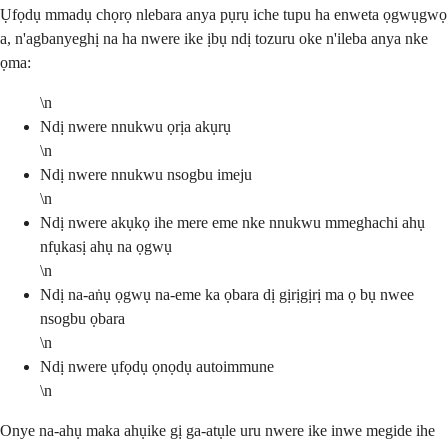
Ụfọdụ mmadụ chọrọ nlebara anya pụrụ iche tupu ha enweta ọgwụgwọ
a, n'agbanyeghị na ha nwere ike ịbụ ndị tozuru oke n'ileba anya nke
ọma:
\n
Ndị nwere nnukwu ọrịa akụrụ
\n
Ndị nwere nnukwu nsogbu imeju
\n
Ndị nwere akụkọ ihe mere eme nke nnukwu mmeghachi ahụ
nfụkasị ahụ na ọgwụ
\n
Ndị na-aṅụ ọgwụ na-eme ka ọbara dị gịrịgịrị ma ọ bụ nwee
nsogbu ọbara
\n
Ndị nwere ụfọdụ ọnọdụ autoimmune
\n
Onye na-ahụ maka ahụike gị ga-atụle uru nwere ike inwe megide ihe