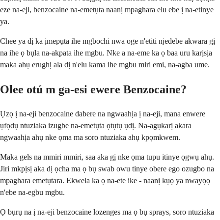
eze na-eji, benzocaine na-emetụta naanị mpaghara elu ebe ị na-etinye
ya.
Chee ya dị ka ịmepụta ihe mgbochi nwa oge n'etiti njedebe akwara gị
na ihe ọ bụla na-akpata ihe mgbu. Nke a na-eme ka ọ baa uru karịsịa
maka ahụ erughị ala dị n'elu kama ihe mgbu miri emi, na-agba ume.
Olee otú m ga-esi ewere Benzocaine?
Ụzọ ị na-eji benzocaine dabere na ngwaahịa ị na-eji, mana enwere
ụfọdụ ntuziaka izugbe na-emetụta ọtụtụ ụdị. Na-agụkarị akara
ngwaahịa ahụ nke ọma ma soro ntuziaka ahụ kpọmkwem.
Maka gels na mmiri mmiri, saa aka gị nke ọma tupu itinye ọgwụ ahụ.
Jiri mkpịsị aka dị ọcha ma ọ bụ swab owu tinye obere ego ozugbo na
mpaghara emetụtara. Ekwela ka ọ na-ete ike - naanị kụọ ya nwayọọ
n'ebe na-egbu mgbu.
Ọ bụrụ na ị na-eji benzocaine lozenges ma ọ bụ sprays, soro ntuziaka