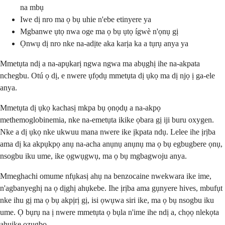
na mbụ
Iwe dị nro ma ọ bụ uhie n'ebe etinyere ya
Mgbanwe ụtọ nwa oge ma ọ bụ ụtọ ígwè n'ọnụ gị
Ọnwụ dị nro nke na-adịte aka karịa ka a tụrụ anya ya
Mmetụta ndị a na-apụkarị ngwa ngwa ma abụghị ihe na-akpata
nchegbu. Otú ọ dị, e nwere ụfọdụ mmetụta dị ụkọ ma dị njọ ị ga-ele
anya.
Mmetụta dị ụkọ kachasị mkpa bụ ọnọdụ a na-akpọ
methemoglobinemia, nke na-emetụta ikike ọbara gị iji buru oxygen.
Nke a dị ụkọ nke ukwuu mana nwere ike ịkpata ndụ. Lelee ihe ịrịba
ama dị ka akpụkpọ anụ na-acha anụnụ anụnụ ma ọ bụ egbugbere ọnụ,
nsogbu iku ume, ike ọgwụgwụ, ma ọ bụ mgbagwoju anya.
Mmeghachi omume nfụkasị ahụ na benzocaine nwekwara ike ime,
n'agbanyeghị na ọ dịghị ahụkebe. Ihe ịrịba ama gụnyere hives, mbufụt
nke ihu gị ma ọ bụ akpịrị gị, isi ọwụwa siri ike, ma ọ bụ nsogbu iku
ume. Ọ bụrụ na ị nwere mmetụta ọ bụla n'ime ihe ndị a, chọọ nlekọta
ahụike ozugbo.