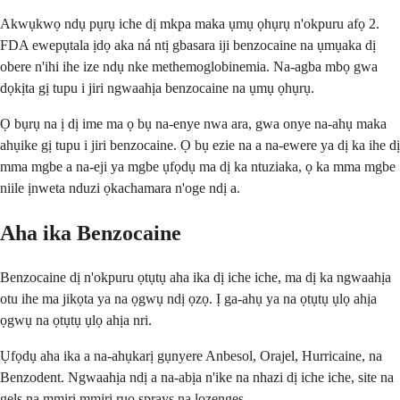
Akwụkwọ ndụ pụrụ iche dị mkpa maka ụmụ ọhụrụ n'okpuru afọ 2.
FDA ewepụtala ịdọ aka ná ntị gbasara iji benzocaine na ụmụaka dị
obere n'ihi ihe ize ndụ nke methemoglobinemia. Na-agba mbọ gwa
dọkịta gị tupu i jiri ngwaahịa benzocaine na ụmụ ọhụrụ.
Ọ bụrụ na ị dị ime ma ọ bụ na-enye nwa ara, gwa onye na-ahụ maka
ahụike gị tupu i jiri benzocaine. Ọ bụ ezie na a na-ewere ya dị ka ihe dị
mma mgbe a na-eji ya mgbe ụfọdụ ma dị ka ntuziaka, ọ ka mma mgbe
niile ịnweta nduzi ọkachamara n'oge ndị a.
Aha ika Benzocaine
Benzocaine dị n'okpuru ọtụtụ aha ika dị iche iche, ma dị ka ngwaahịa
otu ihe ma jikọta ya na ọgwụ ndị ọzọ. Ị ga-ahụ ya na ọtụtụ ụlọ ahịa
ọgwụ na ọtụtụ ụlọ ahịa nri.
Ụfọdụ aha ika a na-ahụkarị gụnyere Anbesol, Orajel, Hurricaine, na
Benzodent. Ngwaahịa ndị a na-abịa n'ike na nhazi dị iche iche, site na
gels na mmiri mmiri ruo sprays na lozenges.