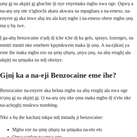
ọnụ gị na akpịrị gị gbachie iji nye enyemaka mgbu nwa oge. Ọgwụ a
na-arụ ọrụ site n'igbochi akara akwara na mpaghara a na-emeso, na-
enyere gị aka inwe ahụ iru ala karị mgbe ị na-emeso obere mgbu ọnụ
ma ọ bụ iwe.
Ị ga-ahụ benzocaine n'ụdị dị iche iche dị ka gels, sprays, lozenges, na
mmiri mmiri nke emebere kpọmkwem maka iji ọnụ. A na-ejikarị ya
eme ihe maka mgbu eze na ụmụ ọhụrụ, ọnya ọnụ, na ahụ erughị ala
akpịrị na ụmụaka na ndị okenye.
Gịnị ka a na-eji Benzocaine eme ihe?
Benzocaine na-enyere aka belata mgbu na ahụ erughị ala nwa oge
n'ọnụ gị na akpịrị gị. Ọ na-arụ ọrụ nke ọma maka mgbu dị n'elu nke
na-achọghị nnukwu numbing.
Nke a bụ ihe kachasị mkpa ndị mmadụ ji benzocaine:
Mgbu eze na ụmụ ọhụrụ na ụmụaka na-eto eto
Ọnya canker na ọnya ọnụ