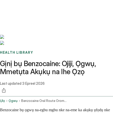
Benchmarks
Stories
FAQ
Sign up / Log in
HEALTH LIBRARY
Gịnị bụ Benzocaine: Ojiji, Ọgwụ,
Mmetụta Akụkụ na Ihe Ọzọ
Last updated
3 Epreel 2026
Ụlọ
Ọgwụ
Benzocaine Oral Route Oromucosal Route
Benzocaine bụ ọgwụ na-egbu mgbu nke na-eme ka akụkụ ụfọdụ nke