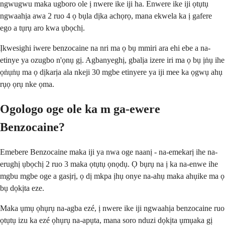
ngwugwu maka ugboro ole ị nwere ike iji ha. Enwere ike iji ọtụtụ
ngwaahịa awa 2 ruo 4 ọ bụla dịka achọrọ, mana ekwela ka ị gafere
ego a tụrụ aro kwa ụbọchị.
Ịkwesighi iwere benzocaine na nri ma ọ bụ mmiri ara ehi ebe a na-
etinye ya ozugbo n'ọnụ gị. Agbanyeghị, gbalịa izere iri ma ọ bụ ịṅụ ihe
ọṅụṅụ ma ọ dịkarịa ala nkeji 30 mgbe etinyere ya iji mee ka ọgwụ ahụ
rụọ ọrụ nke ọma.
Ogologo oge ole ka m ga-ewere
Benzocaine?
Emebere Benzocaine maka iji ya nwa oge naanị - na-emekarị ihe na-
erughị ụbọchị 2 ruo 3 maka ọtụtụ ọnọdụ. Ọ bụrụ na ị ka na-enwe ihe
mgbu mgbe oge a gasịrị, ọ dị mkpa ịhụ onye na-ahụ maka ahụike ma ọ
bụ dọkịta eze.
Maka ụmụ ọhụrụ na-agba ezé, ị nwere ike iji ngwaahịa benzocaine ruo
ọtụtụ izu ka ezé ọhụrụ na-apụta, mana soro nduzi dọkịta ụmụaka gị