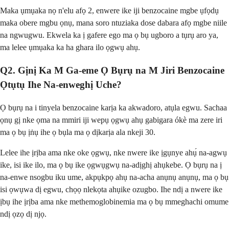
Maka ụmụaka nọ n'elu afọ 2, enwere ike iji benzocaine mgbe ụfọdụ
maka obere mgbu ọnụ, mana soro ntuziaka dose dabara afọ mgbe niile
na ngwugwu. Ekwela ka ị gafere ego ma ọ bụ ugboro a tụrụ aro ya,
ma lelee ụmụaka ka ha ghara ilo ọgwụ ahụ.
Q2. Gịnị Ka M Ga-eme Ọ Bụrụ na M Jiri Benzocaine
Ọtụtụ Ihe Na-enweghị Uche?
Ọ bụrụ na i tinyela benzocaine karịa ka akwadoro, atụla egwu. Sachaa
ọnụ gị nke ọma na mmiri iji wepụ ọgwụ ahụ gabigara ókè ma zere iri
ma ọ bụ ịṅụ ihe ọ bụla ma ọ dịkarịa ala nkeji 30.
Lelee ihe ịrịba ama nke oke ọgwụ, nke nwere ike ịgụnye ahụ́ na-agwụ
ike, isi ike ilo, ma ọ bụ ike ọgwụgwụ na-adịghị ahụkebe. Ọ bụrụ na ị
na-enwe nsogbu iku ume, akpụkpọ ahụ na-acha anụnụ anụnụ, ma ọ bụ
isi ọwụwa dị egwu, chọọ nlekọta ahụike ozugbo. Ihe ndị a nwere ike
ịbụ ihe ịrịba ama nke methemoglobinemia ma ọ bụ mmeghachi omume
ndị ọzọ dị njọ.