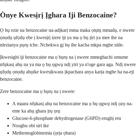
Ònye Kwesịrị Ịghara Iji Benzocaine?
Ọ bụ ezie na benzocaine na-adịkarị mma maka ọtụtụ mmadụ, e nwere
ọnọdụ ụfọdụ ebe ị kwesịrị izere iji ya ma ọ bụ jiri ya mee ihe na
nlezianya pụrụ iche. Nchekwa gị bụ ihe kacha mkpa mgbe niile.
Ịkwesighi iji benzocaine ma ọ bụrụ na ị nwere mmeghachi omume
nfụkasị ahụ na ya ma ọ bụ ọgwụ ndị yiri ya n'oge gara aga. Ndị nwere
ụfọdụ ọnọdụ ahụike kwesịkwara ịkpachara anya karịa mgbe ha na-eji
benzocaine.
Zere benzocaine ma ọ bụrụ na ị nwere:
A maara nfụkasị ahụ na benzocaine ma ọ bụ ọgwụ ndị ọzọ na-
eme ka ahụ ghara ịrụ ọrụ
Glucose-6-phosphate dehydrogenase (G6PD) erughị eru
Nsogbu obi siri ike
Methemoglobinemia (ọrịa ọbara)