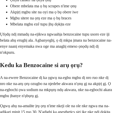
Obere mbelata ma ọ bụ scrapes n'ime ọnụ
Akpịrị mgbu site na oyi ma ọ bụ obere iwe
Mgbu sitere na ọrụ eze ma ọ bụ braces
Mbelata mgbu ezé tupu ịhụ dọkịta eze
Ụfọdụ ndị mmadụ na-ejikwa ngwaahịa benzocaine tupu usoro eze iji
belata ahụ erughị ala. Agbanyeghị, ọ dị mkpa ịmara na benzocaine na-
enye naanị enyemaka nwa oge ma anaghị emeso ọnọdụ ndị dị
n'okpuru.
Kedu ka Benzocaine si arụ ọrụ?
A na-ewere Benzocaine dị ka ọgwụ na-egbu mgbu dị nro ruo nke dị
nro nke na-arụ ọrụ ozugbo na njedebe akwara n'ọnụ gị na akpịrị gị. Ọ
na-egbochi ọwa sodium na mkpụrụ ndụ akwara, nke na-egbochi akara
mgbu ịbanye n'ụbụrụ gị.
Ọgwụ ahụ na-amalite ịrụ ọrụ n'ime nkeji ole na ole nke ngwa ma na-
adịkarị minit 15 ruo 30. N'adịghị ka anesthetics siri ike nke ndị dọkịta