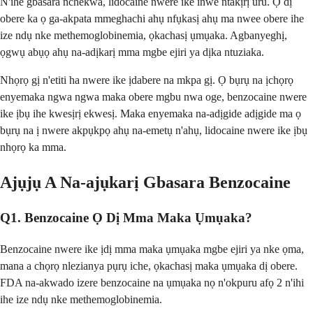
N'ihe gbasara nchekwa, lidocaine nwere ike inwe ntakịrị uru. Ọ dị
obere ka ọ ga-akpata mmeghachi ahụ nfụkasị ahụ ma nwee obere ihe
ize ndụ nke methemoglobinemia, ọkachasị ụmụaka. Agbanyeghị,
ọgwụ abụọ ahụ na-adịkarị mma mgbe ejiri ya dịka ntuziaka.
Nhọrọ gị n'etiti ha nwere ike ịdabere na mkpa gị. Ọ bụrụ na ịchọrọ
enyemaka ngwa ngwa maka obere mgbu nwa oge, benzocaine nwere
ike ịbụ ihe kwesịrị ekwesị. Maka enyemaka na-adịgide adịgide ma ọ
bụrụ na ị nwere akpụkpọ ahụ na-emetụ n'ahụ, lidocaine nwere ike ịbụ
nhọrọ ka mma.
Ajụjụ A Na-ajụkarị Gbasara Benzocaine
Q1. Benzocaine Ọ Dị Mma Maka Ụmụaka?
Benzocaine nwere ike ịdị mma maka ụmụaka mgbe ejiri ya nke ọma,
mana a chọrọ nlezianya pụrụ iche, ọkachasị maka ụmụaka dị obere.
FDA na-akwado izere benzocaine na ụmụaka nọ n'okpuru afọ 2 n'ihi
ihe ize ndụ nke methemoglobinemia.