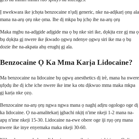
Ị nwekwara ike ịchọta benzocaine n'ụdị generic, nke na-adịkarị ọnụ ala
mana na-arụ ọrụ nke ọma. Ihe dị mkpa bụ ịchọ ihe na-arụ ọrụ
Maka mgbu na-adịgide adịgide ma ọ bụ nke siri ike, dọkịta eze gị ma ọ
bụ dọkịta gị nwere ike ịkwado ọgwụ ndenye ọgwụ siri ike ma ọ bụ
dozie ihe na-akpata ahụ erughị gị ala.
Benzocaine Ọ Ka Mma Karịa Lidocaine?
Ma benzocaine na lidocaine bụ ọgwụ anesthetics dị irè, mana ha nwere
ụfọdụ ihe dị iche iche nwere ike ime ka otu dịkwuo mma maka mkpa
gị karịa nke ọzọ.
Benzocaine na-arụ ọrụ ngwa ngwa mana ọ naghị adịru ogologo oge dị
ka lidocaine. Ọ na-amalitekarị ịgbachi nkịtị n'ime nkeji 1-2 mana na-
apụ n'ime nkeji 15-30. Lidocaine na-ewe obere oge iji rụọ ọrụ mana
nwere ike inye enyemaka maka nkeji 30-60.