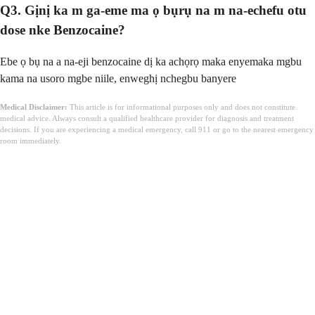
Q3. Gịnị ka m ga-eme ma ọ bụrụ na m na-echefu otu
dose nke Benzocaine?
Ebe ọ bụ na a na-eji benzocaine dị ka achọrọ maka enyemaka mgbu
kama na usoro mgbe niile, enweghị nchegbu banyere
Medical Disclaimer:
This article is for informational purposes only and does not constitute
medical advice. Always consult a qualified healthcare provider for diagnosis and treatment
decisions. If you are experiencing a medical emergency, call 911 or go to the nearest emergency
room immediately.