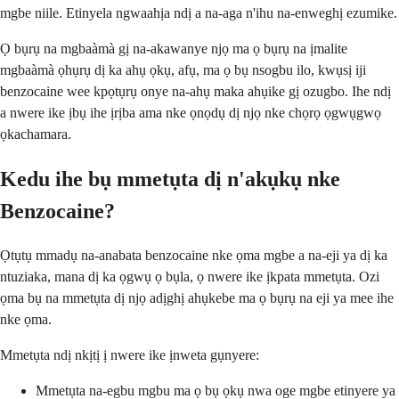
mgbe niile. Etinyela ngwaahịa ndị a na-aga n'ihu na-enweghị ezumike.
Ọ bụrụ na mgbaàmà gị na-akawanye njọ ma ọ bụrụ na ịmalite
mgbaàmà ọhụrụ dị ka ahụ ọkụ, afụ, ma ọ bụ nsogbu ilo, kwụsị iji
benzocaine wee kpọtụrụ onye na-ahụ maka ahụike gị ozugbo. Ihe ndị
a nwere ike ịbụ ihe ịrịba ama nke ọnọdụ dị njọ nke chọrọ ọgwụgwọ
ọkachamara.
Kedu ihe bụ mmetụta dị n'akụkụ nke
Benzocaine?
Ọtụtụ mmadụ na-anabata benzocaine nke ọma mgbe a na-eji ya dị ka
ntuziaka, mana dị ka ọgwụ ọ bụla, ọ nwere ike ịkpata mmetụta. Ozi
ọma bụ na mmetụta dị njọ adịghị ahụkebe ma ọ bụrụ na eji ya mee ihe
nke ọma.
Mmetụta ndị nkịtị ị nwere ike ịnweta gụnyere:
Mmetụta na-egbu mgbu ma ọ bụ ọkụ nwa oge mgbe etinyere ya