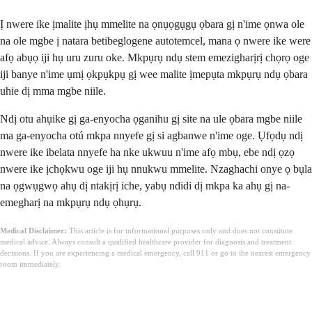
Ị nwere ike ịmalite ịhụ mmelite na ọnụọgụgụ ọbara gị n'ime ọnwa ole
na ole mgbe ị natara betibeglogene autotemcel, mana ọ nwere ike were
afọ abụọ iji hụ uru zuru oke. Mkpụrụ ndụ stem emezigharịrị chọrọ oge
iji banye n'ime ụmị ọkpụkpụ gị wee malite ịmepụta mkpụrụ ndụ ọbara
uhie dị mma mgbe niile.
Ndị otu ahụike gị ga-enyocha ọganihu gị site na ule ọbara mgbe niile
ma ga-enyocha otú mkpa nnyefe gị si agbanwe n'ime oge. Ụfọdụ ndị
nwere ike ibelata nnyefe ha nke ukwuu n'ime afọ mbụ, ebe ndị ọzọ
nwere ike ịchọkwu oge iji hụ nnukwu mmelite. Nzaghachi onye ọ bụla
na ọgwụgwọ ahụ dị ntakịrị iche, yabụ ndidi dị mkpa ka ahụ gị na-
emegharị na mkpụrụ ndụ ọhụrụ.
Medical Disclaimer:
This article is for informational purposes only and does not constitute
medical advice. Always consult a qualified healthcare provider for diagnosis and treatment
decisions. If you are experiencing a medical emergency, call 911 or go to the nearest emergency
room immediately.