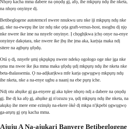
Nhọrọ kacha mma dabere na ọnọdụ gị, afọ, ihe mkpụrụ ndụ ihe nketa,
na nhọrọ onyinye dị.
Betibeglogene autotemcel nwere nnukwu uru nke iji mkpụrụ ndụ nke
gị, nke na-ewepụ ihe ize ndụ nke ọrịa graft-versus-host, nsogbu dị njọ
nke nwere ike ime na nnyefe onyinye. Ị chọghịkwa ịchọ onye na-enye
onyinye dakọtara, nke nwere ike ịbụ ihe ịma aka, karịsịa maka ndị
sitere na agbụrụ ụfọdụ.
Otú ọ dị, nnyefe ụmị ọkpụkpụ nwere ndekọ ogologo oge nke ịga nke
ọma ma nwee ike ịka mma maka ụfọdụ ụdị mkpụrụ ndụ ihe nketa nke
beta-thalassemia. Ọ na-adịkarịkwa mfe karịa ọgwụgwọ mkpụrụ ndụ
ihe nketa, nke a na-enye ugbu a naanị na ebe pụrụ iche.
Ndị otu ahụike gị ga-enyere gị aka tụlee nhọrọ ndị a dabere na ọnọdụ
gị. Ihe dị ka afọ gị, ahụike gị n'ozuzu ya, ụdị mkpụrụ ndụ ihe nketa, na
akụkọ ihe mere eme ezinụlọ na-ekere òkè dị mkpa n'ịkpebi ọgwụgwọ
ga-arụrụ gị ọrụ kacha mma.
Ajụjụ A Na-ajụkarị Banyere Betibeglogene