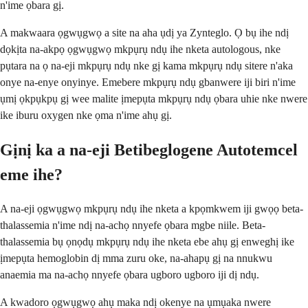
n'ime ọbara gị.
A makwaara ọgwụgwọ a site na aha ụdị ya Zynteglo. Ọ bụ ihe ndị
dọkịta na-akpọ ọgwụgwọ mkpụrụ ndụ ihe nketa autologous, nke
pụtara na ọ na-eji mkpụrụ ndụ nke gị kama mkpụrụ ndụ sitere n'aka
onye na-enye onyinye. Emebere mkpụrụ ndụ gbanwere iji biri n'ime
ụmị ọkpụkpụ gị wee malite ịmepụta mkpụrụ ndụ ọbara uhie nke nwere
ike iburu oxygen nke ọma n'ime ahụ gị.
Gịnị ka a na-eji Betibeglogene Autotemcel
eme ihe?
A na-eji ọgwụgwọ mkpụrụ ndụ ihe nketa a kpọmkwem iji gwọọ beta-
thalassemia n'ime ndị na-achọ nnyefe ọbara mgbe niile. Beta-
thalassemia bụ ọnọdụ mkpụrụ ndụ ihe nketa ebe ahụ gị enweghị ike
ịmepụta hemoglobin dị mma zuru oke, na-ahapụ gị na nnukwu
anaemia ma na-achọ nnyefe ọbara ugboro ugboro iji dị ndụ.
A kwadoro ọgwụgwọ ahụ maka ndị okenye na ụmụaka nwere