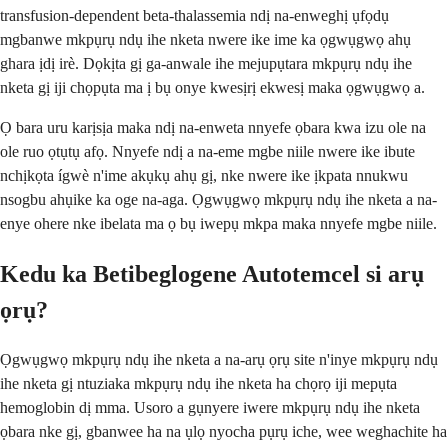
transfusion-dependent beta-thalassemia ndị na-enweghị ụfọdụ
mgbanwe mkpụrụ ndụ ihe nketa nwere ike ime ka ọgwụgwọ ahụ
ghara ịdị irè. Dọkịta gị ga-anwale ihe mejupụtara mkpụrụ ndụ ihe
nketa gị iji chọpụta ma ị bụ onye kwesịrị ekwesị maka ọgwụgwọ a.
Ọ bara uru karịsịa maka ndị na-enweta nnyefe ọbara kwa izu ole na
ole ruo ọtụtụ afọ. Nnyefe ndị a na-eme mgbe niile nwere ike ibute
nchịkọta ígwè n'ime akụkụ ahụ gị, nke nwere ike ịkpata nnukwu
nsogbu ahụike ka oge na-aga. Ọgwụgwọ mkpụrụ ndụ ihe nketa a na-
enye ohere nke ibelata ma ọ bụ iwepụ mkpa maka nnyefe mgbe niile.
Kedu ka Betibeglogene Autotemcel si arụ
ọrụ?
Ọgwụgwọ mkpụrụ ndụ ihe nketa a na-arụ ọrụ site n'inye mkpụrụ ndụ
ihe nketa gị ntuziaka mkpụrụ ndụ ihe nketa ha chọrọ iji mepụta
hemoglobin dị mma. Usoro a gụnyere iwere mkpụrụ ndụ ihe nketa
ọbara nke gị, gbanwee ha na ụlọ nyocha pụrụ iche, wee weghachite ha