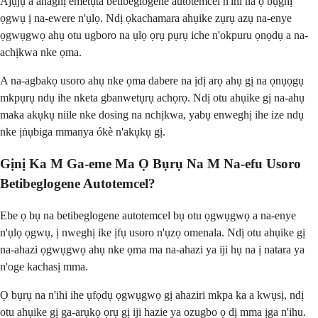
Ajụjụ a anaghị emetụta betibeglogene autotemcel n'ihi na ọ bụghị
ọgwụ ị na-ewere n'ụlọ. Ndị ọkachamara ahụike zụrụ azụ na-enye
ọgwụgwọ ahụ otu ugboro na ụlọ ọrụ pụrụ iche n'okpuru ọnọdụ a na-
achịkwa nke ọma.
A na-agbakọ usoro ahụ nke ọma dabere na ịdị arọ ahụ gị na ọnụọgụ
mkpụrụ ndụ ihe nketa gbanwetụrụ achọrọ. Ndị otu ahụike gị na-ahụ
maka akụkụ niile nke dosing na nchịkwa, yabụ enweghị ihe ize ndụ
nke ịṅụbiga mmanya ókè n'akụkụ gị.
Gịnị Ka M Ga-eme Ma Ọ Bụrụ Na M Na-efu Usoro
Betibeglogene Autotemcel?
Ebe ọ bụ na betibeglogene autotemcel bụ otu ọgwụgwọ a na-enye
n'ụlọ ọgwụ, ị nweghị ike ịfụ usoro n'ụzọ omenala. Ndị otu ahụike gị
na-ahazi ọgwụgwọ ahụ nke ọma ma na-ahazi ya iji hụ na ị natara ya
n'oge kachasị mma.
Ọ bụrụ na n'ihi ihe ụfọdụ ọgwụgwọ gị ahaziri mkpa ka a kwụsị, ndị
otu ahụike gị ga-arụkọ ọrụ gị iji hazie ya ozugbo ọ dị mma ịga n'ihu.