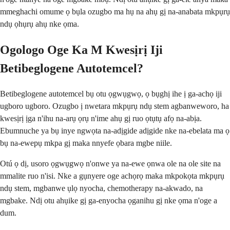
mmeghachi omume ọ bụla ozugbo ma hụ na ahụ gị na-anabata mkpụrụ
ndụ ọhụrụ ahụ nke ọma.
Ogologo Oge Ka M Kwesịrị Iji
Betibeglogene Autotemcel?
Betibeglogene autotemcel bụ otu ọgwụgwọ, ọ bụghị ihe ị ga-achọ iji
ugboro ugboro. Ozugbo ị nwetara mkpụrụ ndụ stem agbanweworo, ha
kwesịrị ịga n'ihu na-arụ ọrụ n'ime ahụ gị ruo ọtụtụ afọ na-abịa.
Ebumnuche ya bụ inye ngwọta na-adịgide adịgide nke na-ebelata ma ọ
bụ na-ewepụ mkpa gị maka nnyefe ọbara mgbe niile.
Otú ọ dị, usoro ọgwụgwọ n'onwe ya na-ewe ọnwa ole na ole site na
mmalite ruo n'isi. Nke a gụnyere oge achọrọ maka mkpokọta mkpụrụ
ndụ stem, mgbanwe ụlọ nyocha, chemotherapy na-akwado, na
mgbake. Ndị otu ahụike gị ga-enyocha ọganihu gị nke ọma n'oge a
dum.