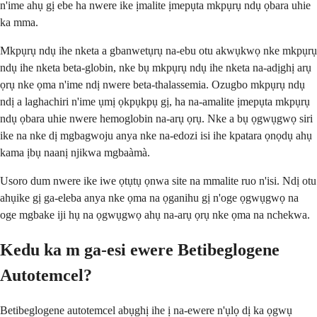
n'ime ahụ gị ebe ha nwere ike ịmalite ịmepụta mkpụrụ ndụ ọbara uhie
ka mma.
Mkpụrụ ndụ ihe nketa a gbanwetụrụ na-ebu otu akwụkwọ nke mkpụrụ
ndụ ihe nketa beta-globin, nke bụ mkpụrụ ndụ ihe nketa na-adịghị arụ
ọrụ nke ọma n'ime ndị nwere beta-thalassemia. Ozugbo mkpụrụ ndụ
ndị a laghachiri n'ime ụmị ọkpụkpụ gị, ha na-amalite ịmepụta mkpụrụ
ndụ ọbara uhie nwere hemoglobin na-arụ ọrụ. Nke a bụ ọgwụgwọ siri
ike na nke dị mgbagwoju anya nke na-edozi isi ihe kpatara ọnọdụ ahụ
kama ịbụ naanị njikwa mgbaàmà.
Usoro dum nwere ike iwe ọtụtụ ọnwa site na mmalite ruo n'isi. Ndị otu
ahụike gị ga-eleba anya nke ọma na ọganihu gị n'oge ọgwụgwọ na
oge mgbake iji hụ na ọgwụgwọ ahụ na-arụ ọrụ nke ọma na nchekwa.
Kedu ka m ga-esi ewere Betibeglogene
Autotemcel?
Betibeglogene autotemcel abụghị ihe ị na-ewere n'ụlọ dị ka ọgwụ