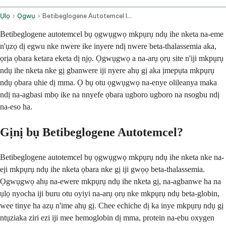
Ụlọ
Ọgwụ
Betibeglogene Autotemcel Intravenous Route
Betibeglogene autotemcel bụ ọgwụgwọ mkpụrụ ndụ ihe nketa na-eme
n'ụzọ dị egwu nke nwere ike inyere ndị nwere beta-thalassemia aka,
ọrịa ọbara ketara eketa dị njọ. Ọgwụgwọ a na-arụ ọrụ site n'iji mkpụrụ
ndụ ihe nketa nke gị gbanwere iji nyere ahụ gị aka ịmepụta mkpụrụ
ndụ ọbara uhie dị mma. Ọ bụ otu ọgwụgwọ na-enye olileanya maka
ndị na-agbasi mbọ ike na nnyefe ọbara ugboro ugboro na nsogbu ndị
na-eso ha.
Gịnị bụ Betibeglogene Autotemcel?
Betibeglogene autotemcel bụ ọgwụgwọ mkpụrụ ndụ ihe nketa nke na-
eji mkpụrụ ndụ ihe nketa ọbara nke gị iji gwọọ beta-thalassemia.
Ọgwụgwọ ahụ na-ewere mkpụrụ ndụ ihe nketa gị, na-agbanwe ha na
ụlọ nyocha iji buru otu oyiyi na-arụ ọrụ nke mkpụrụ ndụ beta-globin,
wee tinye ha azụ n'ime ahụ gị. Chee echiche dị ka inye mkpụrụ ndụ gị
ntụziaka ziri ezi iji mee hemoglobin dị mma, protein na-ebu oxygen