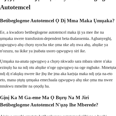
Autotemcel
Betibeglogene Autotemcel Ọ Dị Mma Maka Ụmụaka?
Ee, a kwadoro betibeglogene autotemcel maka iji ya mee ihe na
ụmụaka nwere transfusion-dependent beta-thalassemia. Agbanyeghị,
ọgwụgwọ ahụ chọrọ nyocha nke ọma nke afọ nwa ahụ, ahụike ya
n'ozuzu, na ikike ya ịnabata usoro ọgwụgwọ siri ike.
Ụmụaka na-anata ọgwụgwọ a chọrọ nkwado sara mbara sitere n'aka
ezinụlọ ha na ndị otu ahụike n'oge ọgwụgwọ na oge mgbake. Mmetụta
ndị dị n'akụkụ nwere ike ịbụ ihe ịma aka karịsịa maka ndị ọrịa na-eto
eto, mana ọtụtụ ụmụaka emechaala ọgwụgwọ ahụ nke ọma ma nwee
nnukwu mmelite na ọnọdụ ha.
Gịnị Ka M Ga-eme Ma Ọ Bụrụ Na M Jiri
Betibeglogene Autotemcel N'ụzọ Ihe Mberede?