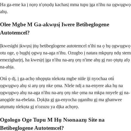
Ha ga-eme ka ị nọrọ n'ọnọdụ kachasị mma tupu ịga n'ihu na ọgwụgwọ
ahụ.
Olee Mgbe M Ga-akwụsị Iwere Betibeglogene
Autotemcel?
Ịkwesighi ịkwụsị ịṅụ betibeglogene autotemcel n'ihi na ọ bụ ọgwụgwọ
otu oge, ọ bụghị ọgwụ na-aga n'ihu. Ozugbo ị natara mkpụrụ ndụ stem
emezigharịrị, ha kwesịrị ịga n'ihu na-arụ ọrụ n'ime ahụ gị ruo ọtụtụ afọ
na-abịa.
Otú ọ dị, ị ga-achọ nhọpụta nlekota mgbe niile iji nyochaa otú
ọgwụgwọ ahụ si arụ ọrụ nke ọma. Nlele ndị a na-enyere aka hụ na
ọgwụgwọ ahụ na-aga n'ihu na-arụ ọrụ nke ọma na mkpa nnyefe gị na-
anọgide na-ebelata. Dọkịta gị ga-enyocha ọganihu gị ma gbanwee
atụmatụ nlekọta gị n'ozuzu ya dịka achọrọ.
Ogologo Oge Tupu M Hụ Nsonaazụ Site na
Betibeglogene Autotemcel?