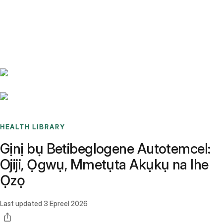
Benchmarks
Stories
FAQ
Sign up / Log in
HEALTH LIBRARY
Gịnị bụ Betibeglogene Autotemcel:
Ojiji, Ọgwụ, Mmetụta Akụkụ na Ihe
Ọzọ
Last updated
3 Epreel 2026