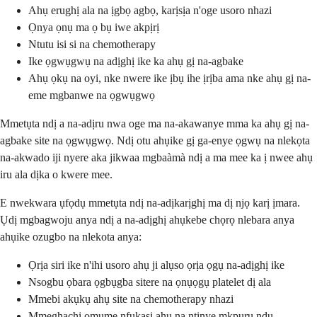
Ahụ erughị ala na ịgbọ agbọ, karịsịa n'oge usoro nhazi
Ọnya ọnụ ma ọ bụ iwe akpịrị
Ntutu isi si na chemotherapy
Ike ọgwụgwụ na adịghị ike ka ahụ gị na-agbake
Ahụ ọkụ na oyi, nke nwere ike ịbụ ihe ịrịba ama nke ahụ gị na-
eme mgbanwe na ọgwụgwọ
Mmetụta ndị a na-adịru nwa oge ma na-akawanye mma ka ahụ gị na-
agbake site na ọgwụgwọ. Ndị otu ahụike gị ga-enye ọgwụ na nlekọta
na-akwado iji nyere aka jikwaa mgbaàmà ndị a ma mee ka ị nwee ahụ
iru ala dịka o kwere mee.
E nwekwara ụfọdụ mmetụta ndị na-adịkarịghị ma dị njọ karị ịmara.
Ụdị mgbagwoju anya ndị a na-adịghị ahụkebe chọrọ nlebara anya
ahụike ozugbo na nlekota anya:
Ọrịa siri ike n'ihi usoro ahụ ji alụso ọrịa ọgụ na-adịghị ike
Nsogbu ọbara ọgbụgba sitere na ọnụọgụ platelet dị ala
Mmebi akụkụ ahụ site na chemotherapy nhazi
Mmeghachi omume nfụkasị ahụ na ntinye mkpụrụ ndụ