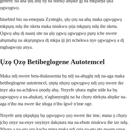
generic na aha ụdị ahụ eji na ndekọ ahụike gị na mkparịta ụka
ọgwụgwọ.
bluebird bio na-emepụta Zynteglo, ụlọ ọrụ na-ahụ maka ọgwụgwọ
mkpụrụ ndụ ihe nketa maka nnukwu ọrịa mkpụrụ ndụ ihe nketa.
Ọgwụ ahụ dị naanị site na ụlọ ọgwụ ọgwụgwọ pụrụ iche nwere
ahụmahụ na akụrụngwa dị mkpa iji jiri nchekwa nye ọgwụgwọ a dị
mgbagwoju anya.
Ụzọ Ọzọ Betibeglogene Autotemcel
Maka ndị nwere beta-thalassemia bụ ndị na-abụghị ndị na-aga maka
betibeglogene autotemcel, ọtụtụ nhọrọ ọgwụgwọ ndị ọzọ nwere ike
inye aka na-achịkwa ọnọdụ ahụ. Nnyefe ọbara mgbe niile ka bụ
ọgwụgwọ a na-ahụkarị, n'agbanyeghị na ha chọrọ nlekọta ahụike na-
aga n'ihu ma nwee ike iduga n'ibu ígwè n'ime oge.
Nnyefe ụmị ọkpụkpụ bụ ọgwụgwọ ọzọ nwere ike ime, mana ọ chọrọ
ịchọ onye na-enye onyinye dakọtara ma na-ebute nnukwu ihe ize ndụ.
Nhọrọ a na-arụ ọrụ kacha mma maka ndị ọrịa na-eto eto nwere onye