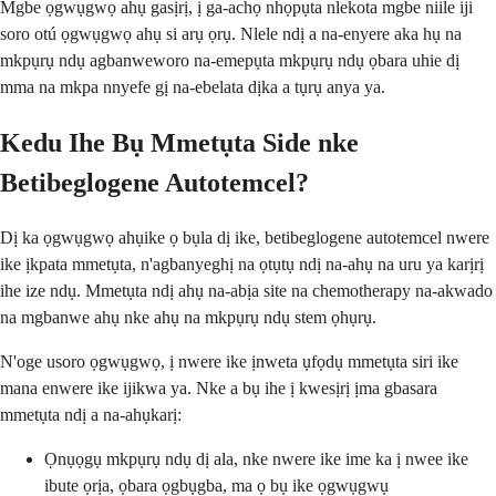
Mgbe ọgwụgwọ ahụ gasịrị, ị ga-achọ nhọpụta nlekota mgbe niile iji
soro otú ọgwụgwọ ahụ si arụ ọrụ. Nlele ndị a na-enyere aka hụ na
mkpụrụ ndụ agbanweworo na-emepụta mkpụrụ ndụ ọbara uhie dị
mma na mkpa nnyefe gị na-ebelata dịka a tụrụ anya ya.
Kedu Ihe Bụ Mmetụta Side nke
Betibeglogene Autotemcel?
Dị ka ọgwụgwọ ahụike ọ bụla dị ike, betibeglogene autotemcel nwere
ike ịkpata mmetụta, n'agbanyeghị na ọtụtụ ndị na-ahụ na uru ya karịrị
ihe ize ndụ. Mmetụta ndị ahụ na-abịa site na chemotherapy na-akwado
na mgbanwe ahụ nke ahụ na mkpụrụ ndụ stem ọhụrụ.
N'oge usoro ọgwụgwọ, ị nwere ike ịnweta ụfọdụ mmetụta siri ike
mana enwere ike ijikwa ya. Nke a bụ ihe ị kwesịrị ịma gbasara
mmetụta ndị a na-ahụkarị:
Ọnụọgụ mkpụrụ ndụ dị ala, nke nwere ike ime ka ị nwee ike
ibute ọrịa, ọbara ọgbụgba, ma ọ bụ ike ọgwụgwụ