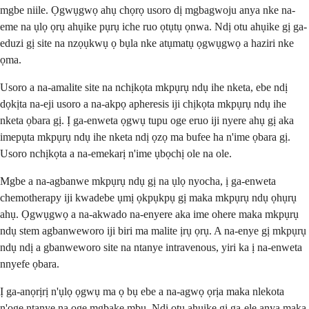
mgbe niile. Ọgwụgwọ ahụ chọrọ usoro dị mgbagwoju anya nke na-
eme na ụlọ ọrụ ahụike pụrụ iche ruo ọtụtụ ọnwa. Ndị otu ahụike gị ga-
eduzi gị site na nzọụkwụ ọ bụla nke atụmatụ ọgwụgwọ a haziri nke
ọma.
Usoro a na-amalite site na nchịkọta mkpụrụ ndụ ihe nketa, ebe ndị
dọkịta na-eji usoro a na-akpọ apheresis iji chịkọta mkpụrụ ndụ ihe
nketa ọbara gị. Ị ga-enweta ọgwụ tupu oge eruo iji nyere ahụ gị aka
imepụta mkpụrụ ndụ ihe nketa ndị ọzọ ma bufee ha n'ime ọbara gị.
Usoro nchịkọta a na-emekarị n'ime ụbọchị ole na ole.
Mgbe a na-agbanwe mkpụrụ ndụ gị na ụlọ nyocha, ị ga-enweta
chemotherapy iji kwadebe ụmị ọkpụkpụ gị maka mkpụrụ ndụ ọhụrụ
ahụ. Ọgwụgwọ a na-akwado na-enyere aka ime ohere maka mkpụrụ
ndụ stem agbanweworo iji biri ma malite ịrụ ọrụ. A na-enye gị mkpụrụ
ndụ ndị a gbanweworo site na ntanye intravenous, yiri ka ị na-enweta
nnyefe ọbara.
Ị ga-anọrịrị n'ụlọ ọgwụ ma ọ bụ ebe a na-agwọ ọrịa maka nlekota
n'oge ntanye na oge mgbake mbụ. Ndị otu ahụike gị ga-ele anya maka