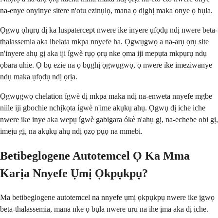
na-enye onyinye sitere n'otu ezinụlọ, mana ọ dịghị maka onye ọ bụla.
Ọgwụ ọhụrụ dị ka luspatercept nwere ike inyere ụfọdụ ndị nwere beta-
thalassemia aka ibelata mkpa nnyefe ha. Ọgwụgwọ a na-arụ ọrụ site
n'inyere ahụ gị aka iji ígwè rụọ ọrụ nke ọma iji mepụta mkpụrụ ndụ
ọbara uhie. Ọ bụ ezie na ọ bụghị ọgwụgwọ, ọ nwere ike imeziwanye
ndụ maka ụfọdụ ndị ọrịa.
Ọgwụgwọ chelation ígwè dị mkpa maka ndị na-enweta nnyefe mgbe
niile iji gbochie nchịkọta ígwè n'ime akụkụ ahụ. Ọgwụ dị iche iche
nwere ike inye aka wepụ ígwè gabigara ókè n'ahụ gị, na-echebe obi gị,
imeju gị, na akụkụ ahụ ndị ọzọ pụọ na mmebi.
Betibeglogene Autotemcel Ọ Ka Mma
Karịa Nnyefe Ụmị Ọkpụkpụ?
Ma betibeglogene autotemcel na nnyefe ụmị ọkpụkpụ nwere ike ịgwọ
beta-thalassemia, mana nke ọ bụla nwere uru na ihe ịma aka dị iche.