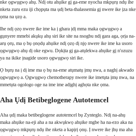
nke ọgwụgwọ ahụ. Ndị otu ahụike gị ga-eme nyocha mkpụrụ ndụ ihe
nketa zuru ezu iji chọpụta ma ụdị beta-thalassemia gị nwere ike ịza nke
ọma na ụzọ a.
Ihe ndị ọzọ nwere ike ime ka ị ghara ịdị mma maka ọgwụgwọ a
gụnyere mmebi akụkụ ahụ siri ike site na nsogbu ndị gara aga, ọrịa na-
arụ ọrụ, ma ọ bụ ọnọdụ ahụike ndị ọzọ dị njọ nwere ike ime ka usoro
ọgwụgwọ ahụ dị oke egwu. Dọkịta gị ga-atụlekwa ahụike gị n'ozuzu
ya na ikike ịnagide usoro ọgwụgwọ siri ike.
Ọ bụrụ na ị dị ime ma ọ bụ na-eme atụmatụ ịmụ nwa, a naghị akwado
ọgwụgwọ a. Ọgwụgwọ chemotherapy nwere ike imetụta ịmụ nwa, na
mmetụta ogologo oge na ime ime adịghị aghọta nke ọma.
Aha Ụdị Betibeglogene Autotemcel
Aha ụdị maka betibeglogene autotemcel bụ Zynteglo. Ndị na-ahụ
maka ahụike na-eji aha a na akwụkwọ ahụike mgbe ha na-ezo aka na
ọgwụgwọ mkpụrụ ndụ ihe nketa a kapịrị ọnụ. Ị nwere ike ịhụ ma aha