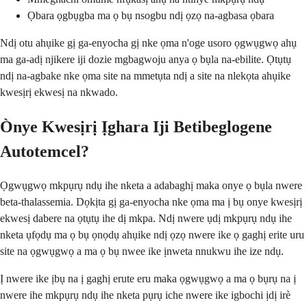
Ọbara ọgbụgba ma ọ bụ nsogbu ndị ọzọ na-agbasa ọbara
Ndị otu ahụike gị ga-enyocha gị nke ọma n'oge usoro ọgwụgwọ ahụ
ma ga-adị njikere iji dozie mgbagwoju anya ọ bụla na-ebilite. Ọtụtụ
ndị na-agbake nke ọma site na mmetụta ndị a site na nlekọta ahụike
kwesịrị ekwesị na nkwado.
Ònye Kwesịrị Ịghara Iji Betibeglogene
Autotemcel?
Ọgwụgwọ mkpụrụ ndụ ihe nketa a adabaghị maka onye ọ bụla nwere
beta-thalassemia. Dọkịta gị ga-enyocha nke ọma ma ị bụ onye kwesịrị
ekwesị dabere na ọtụtụ ihe dị mkpa. Ndị nwere ụdị mkpụrụ ndụ ihe
nketa ụfọdụ ma ọ bụ ọnọdụ ahụike ndị ọzọ nwere ike ọ gaghị erite uru
site na ọgwụgwọ a ma ọ bụ nwee ike ịnweta nnukwu ihe ize ndụ.
Ị nwere ike ịbụ na ị gaghị erute eru maka ọgwụgwọ a ma ọ bụrụ na ị
nwere ihe mkpụrụ ndụ ihe nketa pụrụ iche nwere ike igbochi ịdị irè