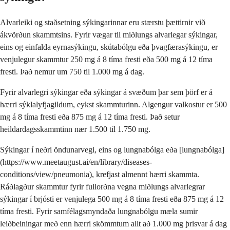
Alvarleiki og staðsetning sýkingarinnar eru stærstu þættirnir við
ákvörðun skammtsins. Fyrir vægar til miðlungs alvarlegar sýkingar,
eins og einfalda eyrnasýkingu, skútabólgu eða þvagfærasýkingu, er
venjulegur skammtur 250 mg á 8 tíma fresti eða 500 mg á 12 tíma
fresti. Það nemur um 750 til 1.000 mg á dag.
Fyrir alvarlegri sýkingar eða sýkingar á svæðum þar sem þörf er á
hærri sýklalyfjagildum, eykst skammturinn. Algengur valkostur er 500
mg á 8 tíma fresti eða 875 mg á 12 tíma fresti. Það setur
heildardagsskammtinn nær 1.500 til 1.750 mg.
Sýkingar í neðri öndunarvegi, eins og lungnabólga eða [lungnabólga]
(https://www.meetaugust.ai/en/library/diseases-
conditions/view/pneumonia), krefjast almennt hærri skammta.
Ráðlagður skammtur fyrir fullorðna vegna miðlungs alvarlegrar
sýkingar í brjósti er venjulega 500 mg á 8 tíma fresti eða 875 mg á 12
tíma fresti. Fyrir samfélagsmyndaða lungnabólgu mæla sumir
leiðbeiningar með enn hærri skömmtum allt að 1.000 mg þrisvar á dag