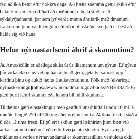
fari að líða betur eftir nokkra daga. Að hætta snemma getur skilið eftir
bakteríur sem eru erfiðari að meðhöndla. Þetta stuðlar að
sýklalyfjaónæmi, þar sem lyf verða minna áhrifarík með tímanum.
Læknirinn þinn valdi lengd meðferðar af ástæðu, svo það er best að
halda sig við hana.
Hefur nýrnastarfsemi áhrif á skammtinn?
Já. Amoxicillín er aðallega skilst út úr líkamanum um nýrun. Ef nýrun
þín virka ekki eins vel og þau ættu að gera, geta lyf safnast upp í
kerfinu þínu og aukið hættu á aukaverkunum. Fólk með [alvarlega
nýrnaskerðingu](https://www.ncbi.nlm.nih.gov/books/NBK482250/)
gæti þurft lægri skammt eða lengra bil milli skammta.
Til dæmis gæti einstaklingur með gauflurilunarhlutfall undir 10 mL á
mínútu fengið 250 til 500 mg aðeins einu sinni á 24 tíma fresti, í stað á
8 eða 12 tíma fresti. Ef þú ert í skilun gæti læknirinn þinn bætt við
auka skammti meðan á eða eftir hverja lotu stendur. Fyrir væg til
miðlungs alvarleg nýrnavandamál er skammtastilling venjulega ekki