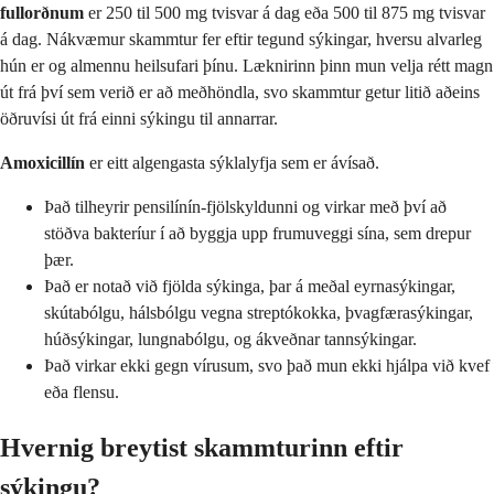
fullorðnum
er 250 til 500 mg tvisvar á dag eða 500 til 875 mg tvisvar
á dag. Nákvæmur skammtur fer eftir tegund sýkingar, hversu alvarleg
hún er og almennu heilsufari þínu. Læknirinn þinn mun velja rétt magn
út frá því sem verið er að meðhöndla, svo skammtur getur litið aðeins
öðruvísi út frá einni sýkingu til annarrar.
Amoxicillín
er eitt algengasta sýklalyfja sem er ávísað.
Það tilheyrir pensilínín-fjölskyldunni og virkar með því að
stöðva bakteríur í að byggja upp frumuveggi sína, sem drepur
þær.
Það er notað við fjölda sýkinga, þar á meðal eyrnasýkingar,
skútabólgu, hálsbólgu vegna streptókokka, þvagfærasýkingar,
húðsýkingar, lungnabólgu, og ákveðnar tannsýkingar.
Það virkar ekki gegn vírusum, svo það mun ekki hjálpa við kvef
eða flensu.
Hvernig breytist skammturinn eftir
sýkingu?