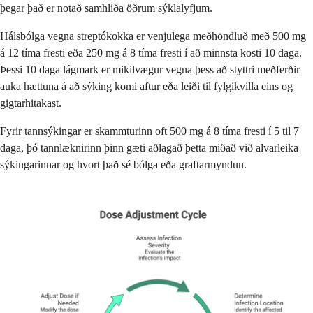
þegar það er notað samhliða öðrum sýklalyfjum.
Hálsbólga vegna streptókokka er venjulega meðhöndluð með 500 mg
á 12 tíma fresti eða 250 mg á 8 tíma fresti í að minnsta kosti 10 daga.
Þessi 10 daga lágmark er mikilvægur vegna þess að styttri meðferðir
auka hættuna á að sýking komi aftur eða leiði til fylgikvilla eins og
gigtarhitakast.
Fyrir tannsýkingar er skammturinn oft 500 mg á 8 tíma fresti í 5 til 7
daga, þó tannlæknirinn þinn gæti aðlagað þetta miðað við alvarleika
sýkingarinnar og hvort það sé bólga eða graftarmyndun.