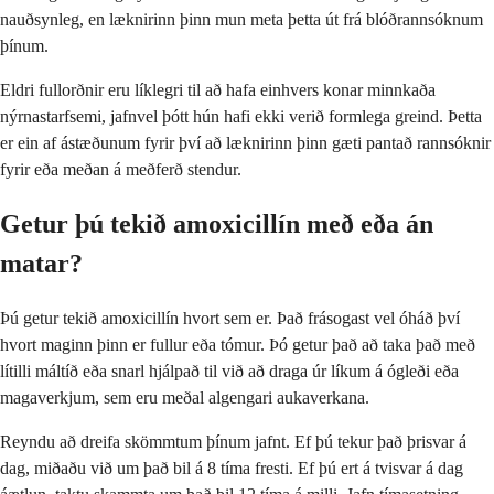
nauðsynleg, en læknirinn þinn mun meta þetta út frá blóðrannsóknum
þínum.
Eldri fullorðnir eru líklegri til að hafa einhvers konar minnkaða
nýrnastarfsemi, jafnvel þótt hún hafi ekki verið formlega greind. Þetta
er ein af ástæðunum fyrir því að læknirinn þinn gæti pantað rannsóknir
fyrir eða meðan á meðferð stendur.
Getur þú tekið amoxicillín með eða án
matar?
Þú getur tekið amoxicillín hvort sem er. Það frásogast vel óháð því
hvort maginn þinn er fullur eða tómur. Þó getur það að taka það með
lítilli máltíð eða snarl hjálpað til við að draga úr líkum á ógleði eða
magaverkjum, sem eru meðal algengari aukaverkana.
Reyndu að dreifa skömmtum þínum jafnt. Ef þú tekur það þrisvar á
dag, miðaðu við um það bil á 8 tíma fresti. Ef þú ert á tvisvar á dag