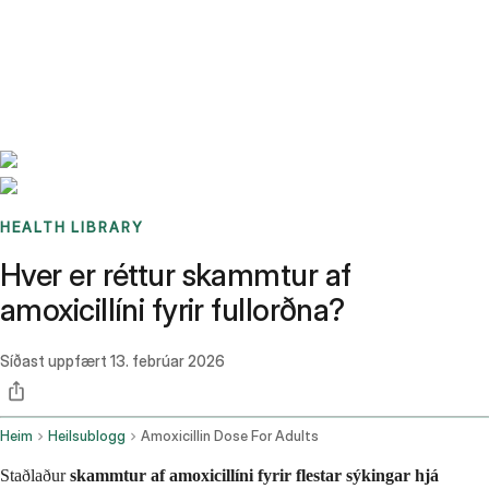
Benchmarks
Stories
FAQ
Sign up / Log in
HEALTH LIBRARY
Hver er réttur skammtur af
amoxicillíni fyrir fullorðna?
Síðast uppfært
13. febrúar 2026
Heim
Heilsublogg
Amoxicillin Dose For Adults
Staðlaður
skammtur af amoxicillíni fyrir flestar sýkingar hjá