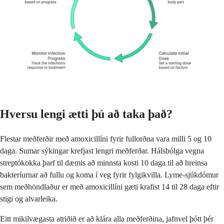
Hversu lengi ætti þú að taka það?
Flestar meðferðir með amoxicillíni fyrir fullorðna vara milli 5 og 10
daga. Sumar sýkingar krefjast lengri meðferðar. Hálsbólga vegna
streptókokka þarf til dæmis að minnsta kosti 10 daga til að hreinsa
bakteríurnar að fullu og koma í veg fyrir fylgikvilla. Lyme-sjúkdómur
sem meðhöndlaður er með amoxicillíni gæti krafist 14 til 28 daga eftir
stigi og alvarleika.
Eitt mikilvægasta atriðið er að klára alla meðferðina, jafnvel þótt þér