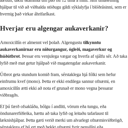
áætlun, taktu skammta um það bil 12 tíma á milli. Jafn tímasetning
hjálpar til við að viðhalda stöðugu gildi sýklalyfja í blóðrásinni, sem er
hvernig það virkar áhrifaríkast.
Hverjar eru algengar aukaverkanir?
Amoxicillín er almennt vel þolað. Algengustu
tilkynntu
aukaverkanirnar eru niðurgangur, ógleði, magaverkur og
húðútbrot
. Þessar eru venjulega vægar og hverfa af sjálfu sér. Að taka
lyfið með mat getur hjálpað við magatengdar aukaverkanir.
Útbrot geta stundum komið fram, sérstaklega hjá fólki sem hefur
einfrumu kvef (mono). Þetta er ekki endilega sannur ofnæmi, en
amoxicillín ætti ekki að nota ef grunað er mono vegna þessarar
viðbragðs.
Ef þú færð ofsakláða, bólgu í andliti, vörum eða tungu, eða
öndunarerfiðleika, hættu að taka lyfið og leitaðu tafarlaust til
læknishjálpar. Þetta gæti verið merki um alvarlegt ofnæmisviðbrögð,
sérstaklega ef þú ert með þekkt ofnæmi fyrir pensilíni eða