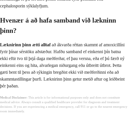
cephalosporin sýklalyfjum.
Hvenær á að hafa samband við lækninn
þinn?
Læknirinn þinn ætti alltaf
að ákvarða réttan skammt af amoxicillíni
fyrir þínar sérstöku aðstæður. Hafðu samband ef einkenni þín batna
ekki eftir tvo til þrjá daga meðferðar, ef þau versna, eða ef þú færð ný
einkenni eins og hita, alvarlegan niðurgang eða útbreitt útbrot. Þetta
gæti bent til þess að sýkingin bregðist ekki við meðferðinni eða að
skammtastillingar þurfi. Læknirinn þinn getur metið aftur og leiðbeint
þér þaðan.
Medical Disclaimer:
This article is for informational purposes only and does not constitute
medical advice. Always consult a qualified healthcare provider for diagnosis and treatment
decisions. If you are experiencing a medical emergency, call 911 or go to the nearest emergency
room immediately.